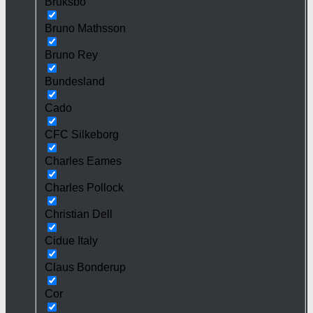
Bruksbo
Bruno Mathsson
Bruno Rey
Bundesland
Cado
CFC Silkeborg
Charles Eames
Charles Pollock
Christian Dell
Cidue Italy
Claus Bonderup
Cor