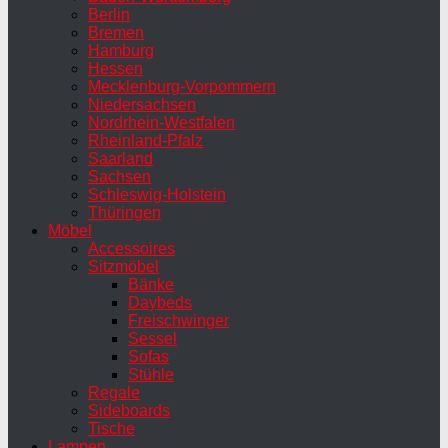
Berlin
Bremen
Hamburg
Hessen
Mecklenburg-Vorpommern
Niedersachsen
Nordrhein-Westfalen
Rheinland-Pfalz
Saarland
Sachsen
Schleswig-Holstein
Thüringen
Möbel
Accessoires
Sitzmöbel
Bänke
Daybeds
Freischwinger
Sessel
Sofas
Stühle
Regale
Sideboards
Tische
Lampen