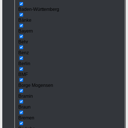
Baden-Württemberg
Bänke
Bayern
Behr
Benz
Berlin
BMF
Borge Mogensen
Bramin
Braun
Bremen