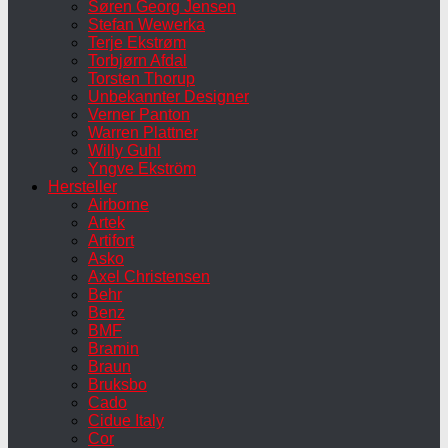
Søren Georg Jensen
Stefan Wewerka
Terje Ekstrøm
Torbjørn Afdal
Torsten Thorup
Unbekannter Designer
Verner Panton
Warren Plattner
Willy Guhl
Yngve Ekström
Hersteller
Airborne
Artek
Artifort
Asko
Axel Christensen
Behr
Benz
BMF
Bramin
Braun
Bruksbo
Cado
Cidue Italy
Cor