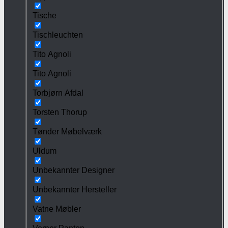
Tische
Tischleuchten
Tito Agnoli
Tito Agnoli
Torbjørn Afdal
Torsten Thorup
Tønder Møbelværk
Uldum
Unbekannter Designer
Unbekannter Hersteller
Vatne Møbler