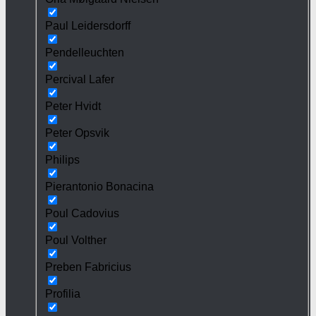
Paul Leidersdorff
Pendelleuchten
Percival Lafer
Peter Hvidt
Peter Opsvik
Philips
Pierantonio Bonacina
Poul Cadovius
Poul Volther
Preben Fabricius
Profilia