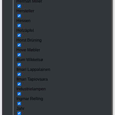
Herman Miller
Hersteller
Hessen
Holzäpfel
Horst Brüning
Hove Møbler
Illum Wikkelsø
Ilmari Lappalainen
Ilmari Tapiovaara
Industrielampen
Ingmar Relling
Jahr