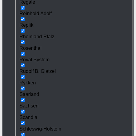
Regale
Reinhold Adolf
Replik
Rheinland-Pfalz
Rosenthal
Royal System
Rudolf B. Glatzel
Rykken
Saarland
Sachsen
Scandia
Schleswig-Holstein