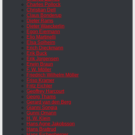
Charles Pollock
Christian Dell
Claus Bonderup
Dieter Rams
Dieter Waeckerlin
Egon Eiermann
Elio Martinelli
Elsa Solheim
Erich Dieckmann
Erik Buck
Erik Jorgensen
Erwin Braun
F. W. Möller
Friedrich Wilhelm Möller
Friso Kramer
Fritz Eichler
Geoffrey Harcourt
Georg Thams
Gerard van den Berg
Gianni Songia
Gunni Omann
H. W. Klein
Hans Agne Jakobsson
Hans Brattrud
Hans Eichenberger