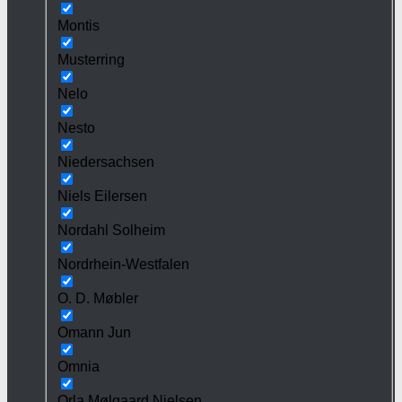
Montis
Musterring
Nelo
Nesto
Niedersachsen
Niels Eilersen
Nordahl Solheim
Nordrhein-Westfalen
O. D. Møbler
Omann Jun
Omnia
Orla Mølgaard Nielsen