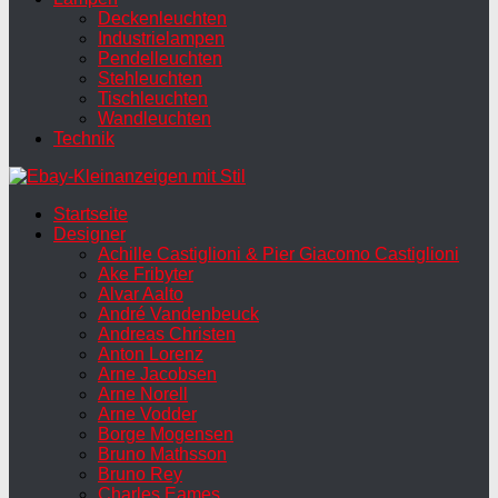
Deckenleuchten
Industrielampen
Pendelleuchten
Stehleuchten
Tischleuchten
Wandleuchten
Technik
Startseite
Designer
Achille Castiglioni & Pier Giacomo Castiglioni
Ake Fribyter
Alvar Aalto
André Vandenbeuck
Andreas Christen
Anton Lorenz
Arne Jacobsen
Arne Norell
Arne Vodder
Borge Mogensen
Bruno Mathsson
Bruno Rey
Charles Eames