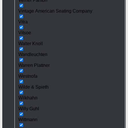
Verner Panton
Vintage American Seating Company
Vitra
Vitsoe
Walter Knoll
Wandleuchten
Warren Plattner
Westnofa
Wilde & Spieth
Wilkhahn
Willy Guhl
Wittmann