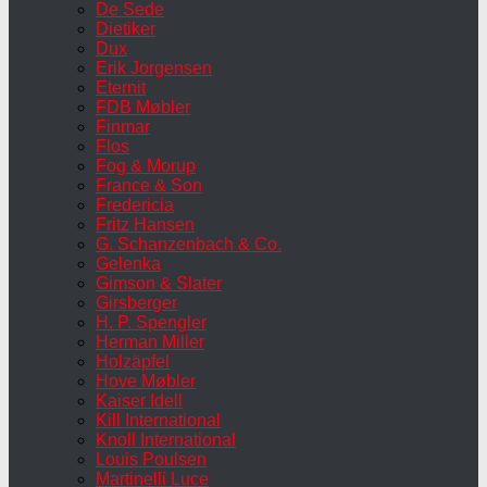
De Sede
Dietiker
Dux
Erik Jorgensen
Eternit
FDB Møbler
Finmar
Flos
Fog & Morup
France & Son
Fredericia
Fritz Hansen
G. Schanzenbach & Co.
Gelenka
Gimson & Slater
Girsberger
H. P. Spengler
Herman Miller
Holzäpfel
Hove Møbler
Kaiser Idell
Kill International
Knoll International
Louis Poulsen
Martinelli Luce