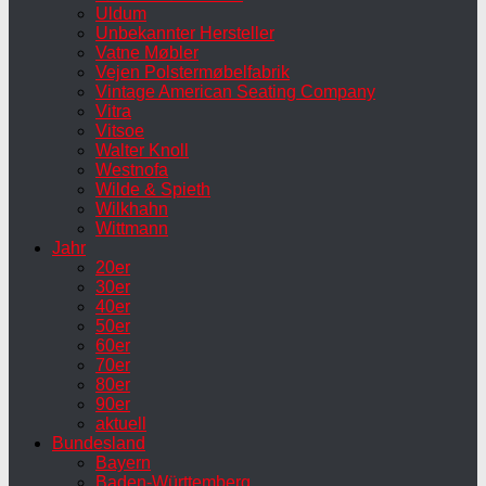
Uldum
Unbekannter Hersteller
Vatne Møbler
Vejen Polstermøbelfabrik
Vintage American Seating Company
Vitra
Vitsoe
Walter Knoll
Westnofa
Wilde & Spieth
Wilkhahn
Wittmann
Jahr
20er
30er
40er
50er
60er
70er
80er
90er
aktuell
Bundesland
Bayern
Baden-Württemberg