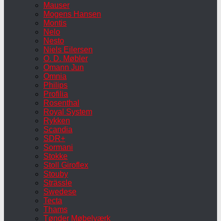
Mauser
Mogens Hansen
Montis
Nelo
Nesto
Niels Eilersen
O. D. Møbler
Omann Jun
Omnia
Philips
Profilia
Rosenthal
Royal System
Rykken
Scandia
SDR+
Sormani
Stokke
Stoll Giroflex
Stouby
Strässle
Swedese
Tecta
Thams
Tønder Møbelværk