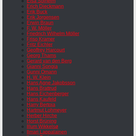
Elsa Solheim
Erich Dieckmann
Erik Buck
Erik Jorgensen
Erwin Braun
F. W. Möller
Friedrich Wilhelm Möller
Friso Kramer
Fritz Eichler
Geoffrey Harcourt
Georg Thams
Gerard van den Berg
Gianni Songia
Gunni Omann
H. W. Klein
Hans Agne Jakobsson
Hans Brattrud
Hans Eichenberger
Hans Kaufeld
Harry Bertoia
Hartmut Lohmeyer
Herber Hirche
Horst Brüning
Illum Wikkelsø
Ilmari Lappalainen