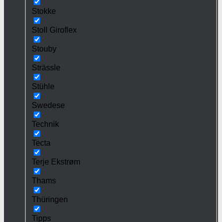
Stokke
Stoll Giroflex
Stouby
Strässle
Stühle
Swedese
Technik
Tecta
Terje Ekstrøm
Thams
Thüringen
Tipps