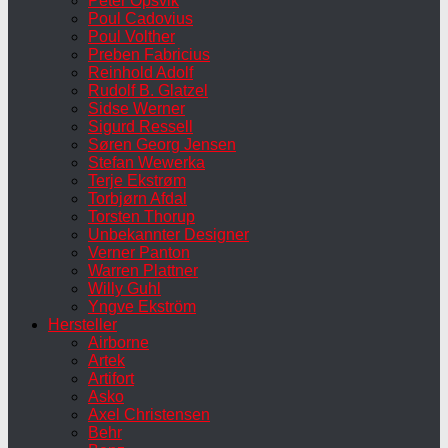
Peter Opsvik
Poul Cadovius
Poul Volther
Preben Fabricius
Reinhold Adolf
Rudolf B. Glatzel
Sidse Werner
Sigurd Ressell
Søren Georg Jensen
Stefan Wewerka
Terje Ekstrøm
Torbjørn Afdal
Torsten Thorup
Unbekannter Designer
Verner Panton
Warren Plattner
Willy Guhl
Yngve Ekström
Hersteller
Airborne
Artek
Artifort
Asko
Axel Christensen
Behr