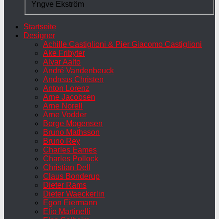
Yngve Ekström
Startseite
Designer
Achille Castiglioni & Pier Giacomo Castiglioni
Ake Fribyter
Alvar Aalto
André Vandenbeuck
Andreas Christen
Anton Lorenz
Arne Jacobsen
Arne Norell
Arne Vodder
Borge Mogensen
Bruno Mathsson
Bruno Rey
Charles Eames
Charles Pollock
Christian Dell
Claus Bonderup
Dieter Rams
Dieter Waeckerlin
Egon Eiermann
Elio Martinelli