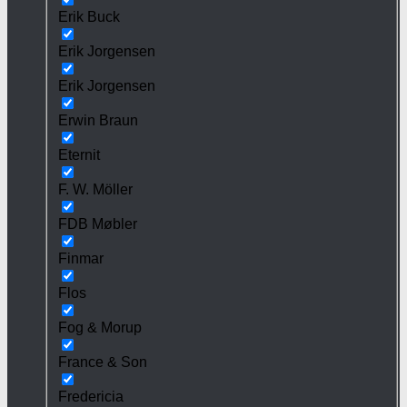
Erik Buck
Erik Jorgensen
Erik Jorgensen
Erwin Braun
Eternit
F. W. Möller
FDB Møbler
Finmar
Flos
Fog & Morup
France & Son
Fredericia