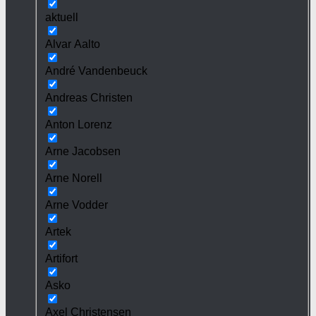
aktuell
Alvar Aalto
André Vandenbeuck
Andreas Christen
Anton Lorenz
Arne Jacobsen
Arne Norell
Arne Vodder
Artek
Artifort
Asko
Axel Christensen