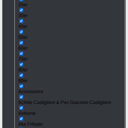
20er
30er
40er
50er
60er
70er
80er
90er
Accessoires
Achille Castiglioni & Pier Giacomo Castiglioni
Airborne
Ake Fribyter