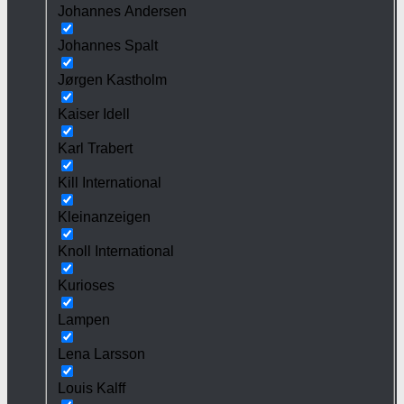
Johannes Andersen
Johannes Spalt
Jørgen Kastholm
Kaiser Idell
Karl Trabert
Kill International
Kleinanzeigen
Knoll International
Kurioses
Lampen
Lena Larsson
Louis Kalff