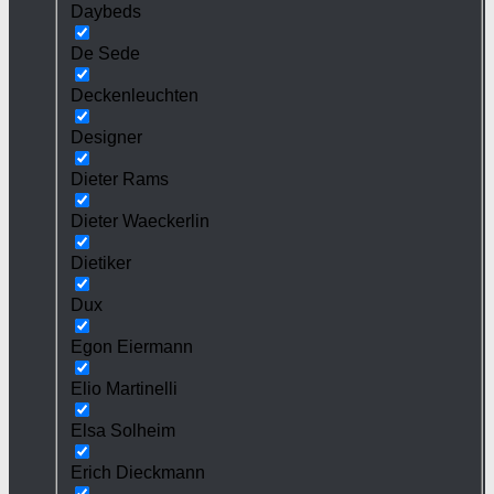
Daybeds
De Sede
Deckenleuchten
Designer
Dieter Rams
Dieter Waeckerlin
Dietiker
Dux
Egon Eiermann
Elio Martinelli
Elsa Solheim
Erich Dieckmann