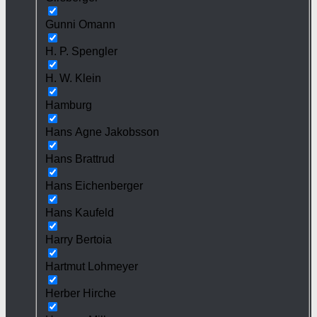
Gunni Omann
H. P. Spengler
H. W. Klein
Hamburg
Hans Agne Jakobsson
Hans Brattrud
Hans Eichenberger
Hans Kaufeld
Harry Bertoia
Hartmut Lohmeyer
Herber Hirche