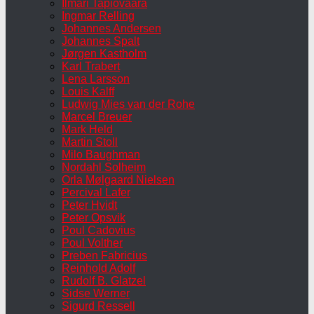
Ilmari Tapiovaara
Ingmar Relling
Johannes Andersen
Johannes Spalt
Jørgen Kastholm
Karl Trabert
Lena Larsson
Louis Kalff
Ludwig Mies van der Rohe
Marcel Breuer
Mark Held
Martin Stoll
Milo Baughman
Nordahl Solheim
Orla Mølgaard Nielsen
Percival Lafer
Peter Hvidt
Peter Opsvik
Poul Cadovius
Poul Volther
Preben Fabricius
Reinhold Adolf
Rudolf B. Glatzel
Sidse Werner
Sigurd Ressell