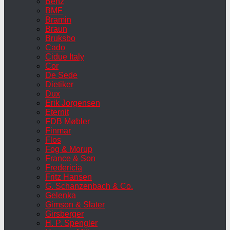
Benz
BMF
Bramin
Braun
Bruksbo
Cado
Cidue Italy
Cor
De Sede
Dietiker
Dux
Erik Jorgensen
Eternit
FDB Møbler
Finmar
Flos
Fog & Morup
France & Son
Fredericia
Fritz Hansen
G. Schanzenbach & Co.
Gelenka
Gimson & Slater
Girsberger
H. P. Spengler