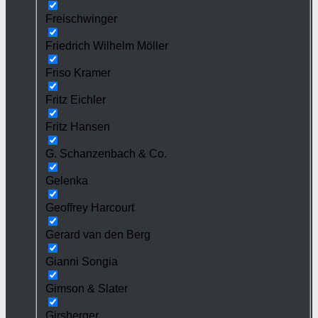
Freischwinger
Friedrich Wilhelm Möller
Friso Kramer
Fritz Eichler
Fritz Hansen
G. Schanzenbach & Co.
Gelenka
Geoffrey Harcourt
Gerard van den Berg
Gianni Songia
Gimson & Slater
Girsberger