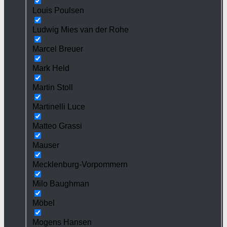
Louis Poulsen
Ludwig Mies van der Rohe
Marcel Breuer
Mark Held
Martin Stoll
Martinelli Luce
Matteo Grassi
Mauser
Mecklenburg-Vorpommern
Milo Baughman
Möbel
Mogens Hansen