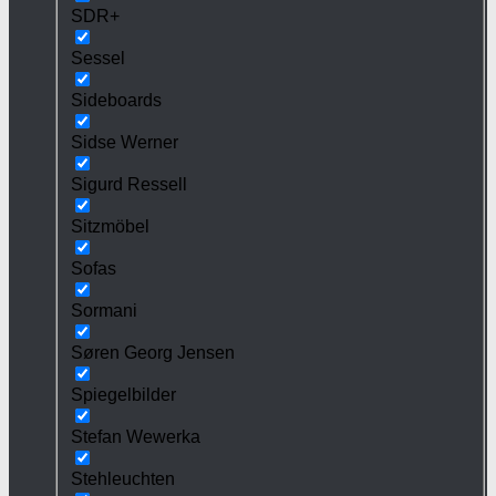
SDR+
Sessel
Sideboards
Sidse Werner
Sigurd Ressell
Sitzmöbel
Sofas
Sormani
Søren Georg Jensen
Spiegelbilder
Stefan Wewerka
Stehleuchten