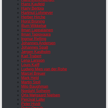
Hans Kaufeld
Harry Bertoia
Hartmut Lohmeyer
Herber Hirche
Horst Brüning
Illum Wikkelsø
Ilmari Lappalainen
Ilmari Tapiovaara
Ingmar Relling
Johannes Andersen
Johannes Spalt
Jørgen Kastholm
Karl Trabert
Lena Larsson
Louis Kalff
Ludwig Mies van der Rohe
Marcel Breuer
Mark Held
Martin Stoll
Milo Baughman
Nordahl Solheim
Orla Mølgaard Nielsen
Percival Lafer
Peter Hvidt