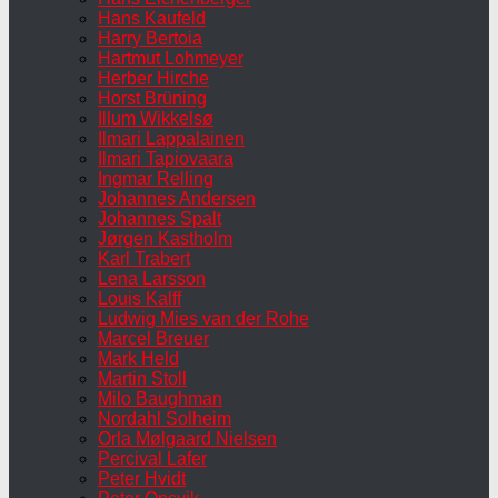
Hans Kaufeld
Harry Bertoia
Hartmut Lohmeyer
Herber Hirche
Horst Brüning
Illum Wikkelsø
Ilmari Lappalainen
Ilmari Tapiovaara
Ingmar Relling
Johannes Andersen
Johannes Spalt
Jørgen Kastholm
Karl Trabert
Lena Larsson
Louis Kalff
Ludwig Mies van der Rohe
Marcel Breuer
Mark Held
Martin Stoll
Milo Baughman
Nordahl Solheim
Orla Mølgaard Nielsen
Percival Lafer
Peter Hvidt