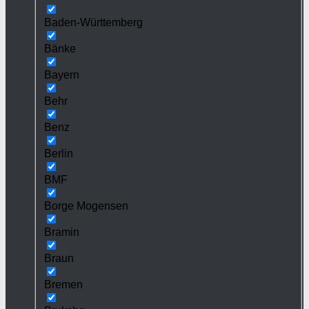
Baden-Württemberg
Bänke
Bayern
Behr
Benz
Berlin
BMF
Borge Mogensen
Bramin
Braun
Bremen