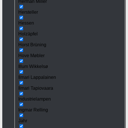
Herman Miller
Hersteller
Hessen
Holzäpfel
Horst Brüning
Hove Møbler
Illum Wikkelsø
Ilmari Lappalainen
Ilmari Tapiovaara
Industrielampen
Ingmar Relling
Jahr