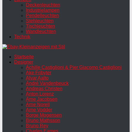
Deckenleuchten
Industrielampen
Pendelleuchten
Stehleuchten
Tischleuchten
Wandleuchten
Technik
Startseite
Designer
Achille Castiglioni & Pier Giacomo Castiglioni
Ake Fribyter
Alvar Aalto
André Vandenbeuck
Andreas Christen
Anton Lorenz
Arne Jacobsen
Arne Norell
Arne Vodder
Borge Mogensen
Bruno Mathsson
Bruno Rey
Charles Eames