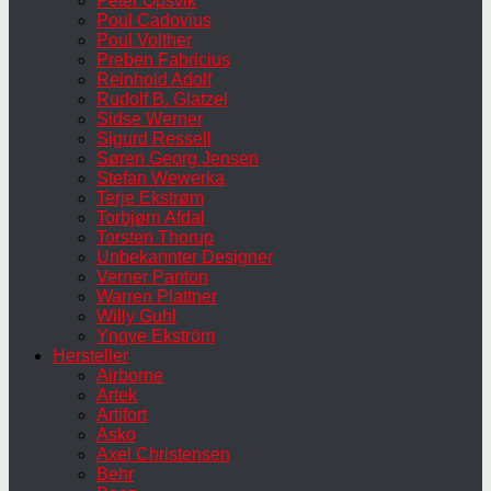
Peter Opsvik
Poul Cadovius
Poul Volther
Preben Fabricius
Reinhold Adolf
Rudolf B. Glatzel
Sidse Werner
Sigurd Ressell
Søren Georg Jensen
Stefan Wewerka
Terje Ekstrøm
Torbjørn Afdal
Torsten Thorup
Unbekannter Designer
Verner Panton
Warren Plattner
Willy Guhl
Yngve Ekström
Hersteller
Airborne
Artek
Artifort
Asko
Axel Christensen
Behr