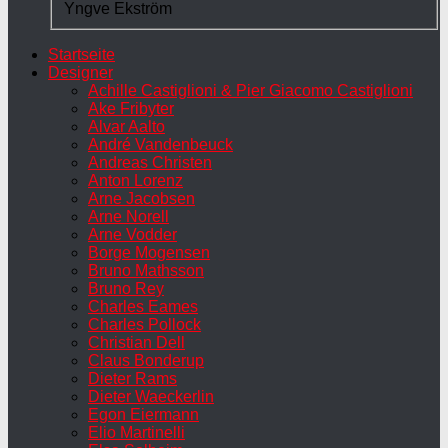
Yngve Ekström
Startseite
Designer
Achille Castiglioni & Pier Giacomo Castiglioni
Ake Fribyter
Alvar Aalto
André Vandenbeuck
Andreas Christen
Anton Lorenz
Arne Jacobsen
Arne Norell
Arne Vodder
Borge Mogensen
Bruno Mathsson
Bruno Rey
Charles Eames
Charles Pollock
Christian Dell
Claus Bonderup
Dieter Rams
Dieter Waeckerlin
Egon Eiermann
Elio Martinelli