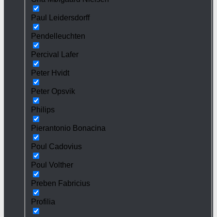
Paul Leidersdorff
Pendelleuchten
Percival Lafer
Peter Hvidt
Peter Opsvik
Philips
Pierantonio Bonacina
Poul Cadovius
Poul Volther
Preben Fabricius
Profilia