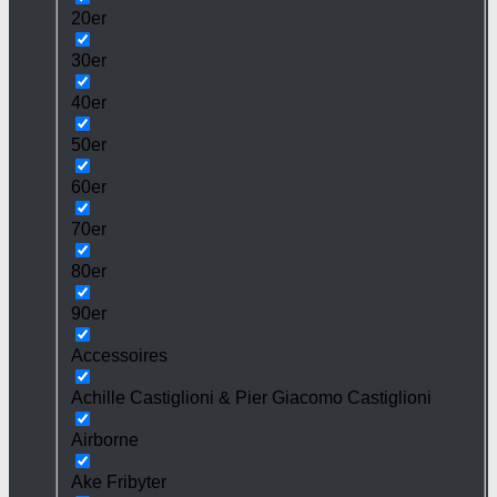
20er
30er
40er
50er
60er
70er
80er
90er
Accessoires
Achille Castiglioni & Pier Giacomo Castiglioni
Airborne
Ake Fribyter