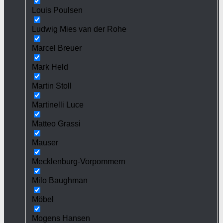
Louis Poulsen
Ludwig Mies van der Rohe
Marcel Breuer
Mark Held
Martin Stoll
Martinelli Luce
Matteo Grassi
Mauser
Mecklenburg-Vorpommern
Milo Baughman
Möbel
Mogens Hansen