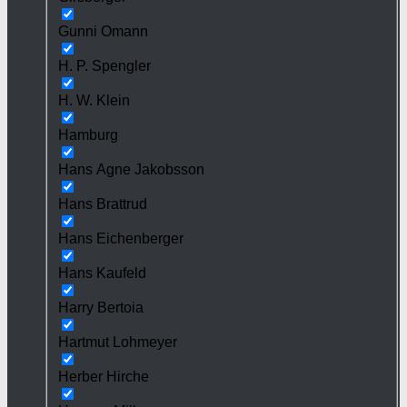
Gunni Omann
H. P. Spengler
H. W. Klein
Hamburg
Hans Agne Jakobsson
Hans Brattrud
Hans Eichenberger
Hans Kaufeld
Harry Bertoia
Hartmut Lohmeyer
Herber Hirche