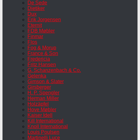
De Sede
Dietiker
Dux
Erik Jorgensen
Eternit
FDB Møbler
Finmar
Flos
Fog & Morup
France & Son
Fredericia
Fritz Hansen
G. Schanzenbach & Co.
Gelenka
Gimson & Slater
Girsberger
H. P. Spengler
Herman Miller
Holzäpfel
Hove Møbler
Kaiser Idell
Kill International
Knoll International
Louis Poulsen
Martinelli Luce