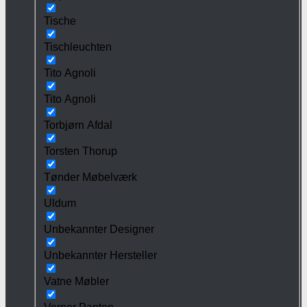
Tische
Tischleuchten
Tito Agnoli
Tito Agnoli
Torbjørn Afdal
Torsten Thorup
Tønder Møbelværk
Uldum
Unbekannter Designer
Unbekannter Hersteller
Vatne Møbler