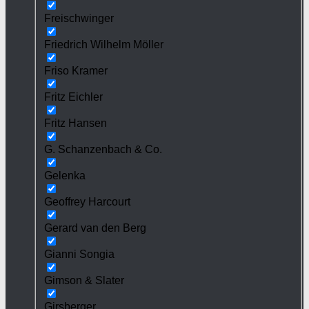
Freischwinger
Friedrich Wilhelm Möller
Friso Kramer
Fritz Eichler
Fritz Hansen
G. Schanzenbach & Co.
Gelenka
Geoffrey Harcourt
Gerard van den Berg
Gianni Songia
Gimson & Slater
Girsberger