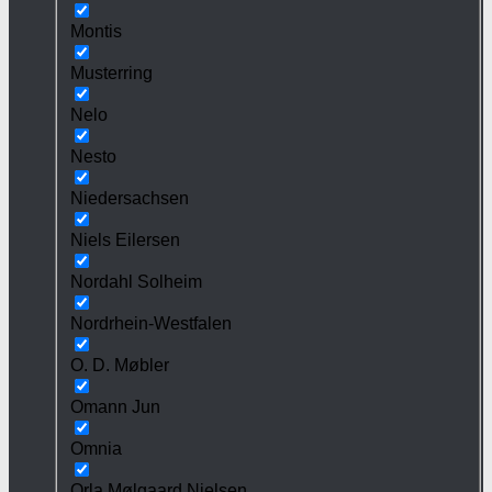
Montis
Musterring
Nelo
Nesto
Niedersachsen
Niels Eilersen
Nordahl Solheim
Nordrhein-Westfalen
O. D. Møbler
Omann Jun
Omnia
Orla Mølgaard Nielsen