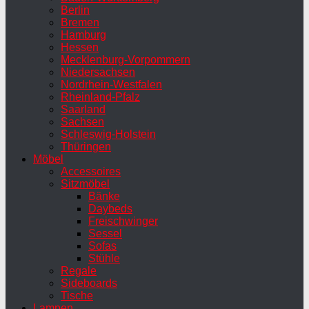
Berlin
Bremen
Hamburg
Hessen
Mecklenburg-Vorpommern
Niedersachsen
Nordrhein-Westfalen
Rheinland-Pfalz
Saarland
Sachsen
Schleswig-Holstein
Thüringen
Möbel
Accessoires
Sitzmöbel
Bänke
Daybeds
Freischwinger
Sessel
Sofas
Stühle
Regale
Sideboards
Tische
Lampen