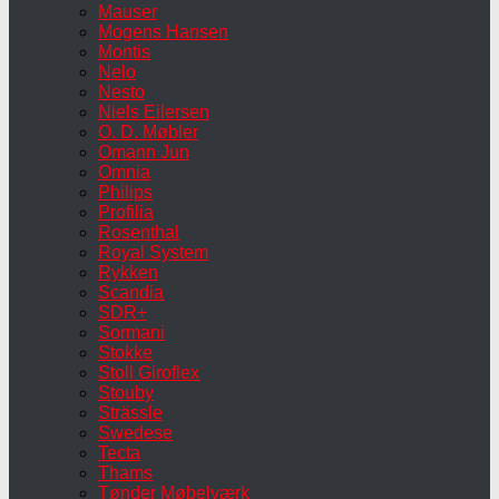
Mauser
Mogens Hansen
Montis
Nelo
Nesto
Niels Eilersen
O. D. Møbler
Omann Jun
Omnia
Philips
Profilia
Rosenthal
Royal System
Rykken
Scandia
SDR+
Sormani
Stokke
Stoll Giroflex
Stouby
Strässle
Swedese
Tecta
Thams
Tønder Møbelværk