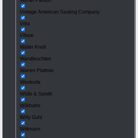
Verner Panton
Vintage American Seating Company
Vitra
Vitsoe
Walter Knoll
Wandleuchten
Warren Plattner
Westnofa
Wilde & Spieth
Wilkhahn
Willy Guhl
Wittmann