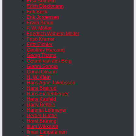
Elsa Solheim
Erich Dieckmann
Erik Buck
Erik Jorgensen
Erwin Braun
F. W. Möller
Friedrich Wilhelm Möller
Friso Kramer
Fritz Eichler
Geoffrey Harcourt
Georg Thams
Gerard van den Berg
Gianni Songia
Gunni Omann
H. W. Klein
Hans Agne Jakobsson
Hans Brattrud
Hans Eichenberger
Hans Kaufeld
Harry Bertoia
Hartmut Lohmeyer
Herber Hirche
Horst Brüning
Illum Wikkelsø
Ilmari Lappalainen