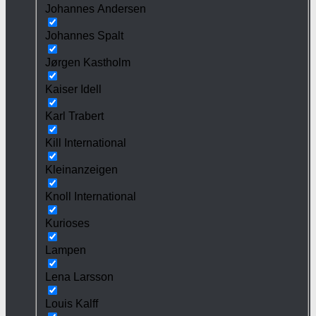
Johannes Andersen
Johannes Spalt
Jørgen Kastholm
Kaiser Idell
Karl Trabert
Kill International
Kleinanzeigen
Knoll International
Kurioses
Lampen
Lena Larsson
Louis Kalff