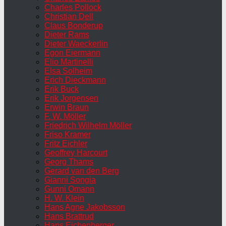
Charles Pollock
Christian Dell
Claus Bonderup
Dieter Rams
Dieter Waeckerlin
Egon Eiermann
Elio Martinelli
Elsa Solheim
Erich Dieckmann
Erik Buck
Erik Jorgensen
Erwin Braun
F. W. Möller
Friedrich Wilhelm Möller
Friso Kramer
Fritz Eichler
Geoffrey Harcourt
Georg Thams
Gerard van den Berg
Gianni Songia
Gunni Omann
H. W. Klein
Hans Agne Jakobsson
Hans Brattrud
Hans Eichenberger