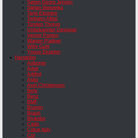
Søren Georg Jensen
Stefan Wewerka
Terje Ekstrøm
Torbjørn Afdal
Torsten Thorup
Unbekannter Designer
Verner Panton
Warren Plattner
Willy Guhl
Yngve Ekström
Hersteller
Airborne
Artek
Artifort
Asko
Axel Christensen
Behr
Benz
BMF
Bramin
Braun
Bruksbo
Cado
Cidue Italy
Cor