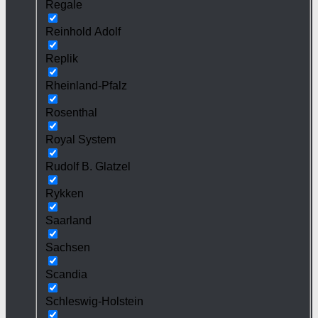
Regale
Reinhold Adolf
Replik
Rheinland-Pfalz
Rosenthal
Royal System
Rudolf B. Glatzel
Rykken
Saarland
Sachsen
Scandia
Schleswig-Holstein