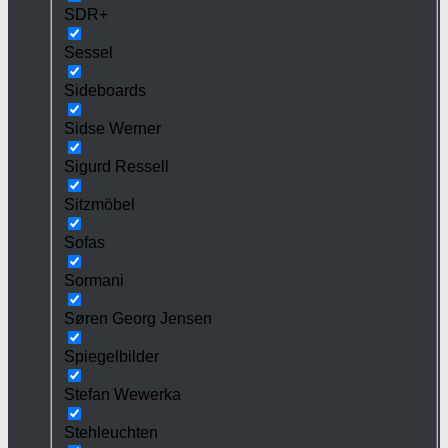
SDR+
Sessel
Sideboards
Sidse Werner
Sigurd Ressell
Sitzmöbel
Sofas
Sormani
Søren Georg Jensen
Spiegelbilder
Stefan Wewerka
Stehleuchten