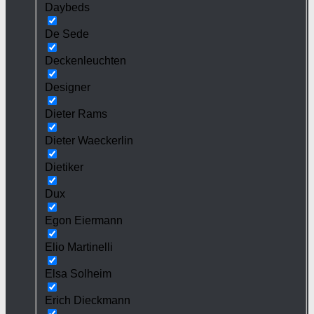
Daybeds
De Sede
Deckenleuchten
Designer
Dieter Rams
Dieter Waeckerlin
Dietiker
Dux
Egon Eiermann
Elio Martinelli
Elsa Solheim
Erich Dieckmann