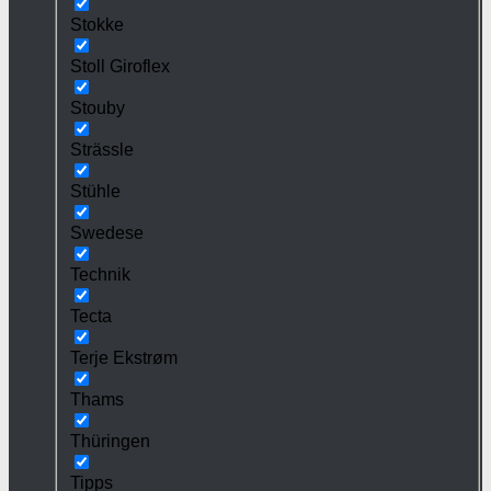
Stokke
Stoll Giroflex
Stouby
Strässle
Stühle
Swedese
Technik
Tecta
Terje Ekstrøm
Thams
Thüringen
Tipps