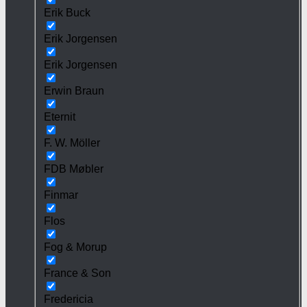
Erik Buck
Erik Jorgensen
Erik Jorgensen
Erwin Braun
Eternit
F. W. Möller
FDB Møbler
Finmar
Flos
Fog & Morup
France & Son
Fredericia