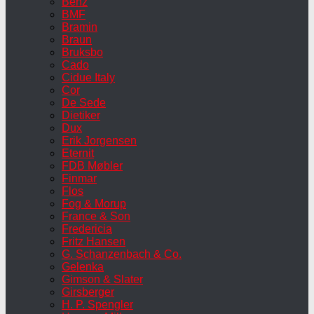
Benz
BMF
Bramin
Braun
Bruksbo
Cado
Cidue Italy
Cor
De Sede
Dietiker
Dux
Erik Jorgensen
Eternit
FDB Møbler
Finmar
Flos
Fog & Morup
France & Son
Fredericia
Fritz Hansen
G. Schanzenbach & Co.
Gelenka
Gimson & Slater
Girsberger
H. P. Spengler