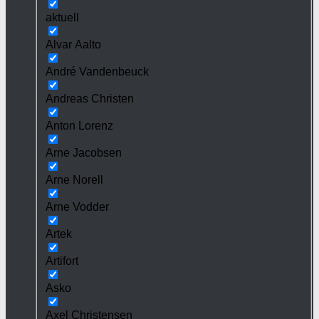
aktuell
Alvar Aalto
André Vandenbeuck
Andreas Christen
Anton Lorenz
Arne Jacobsen
Arne Norell
Arne Vodder
Artek
Artifort
Asko
Axel Christensen