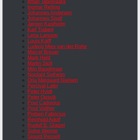
Ilmari Tapiovaara
Ingmar Relling
Johannes Andersen
Johannes Spalt
Jørgen Kastholm
Karl Trabert
Lena Larsson
Louis Kalff
Ludwig Mies van der Rohe
Marcel Breuer
Mark Held
Martin Stoll
Milo Baughman
Nordahl Solheim
Orla Mølgaard Nielsen
Percival Lafer
Peter Hvidt
Peter Opsvik
Poul Cadovius
Poul Volther
Preben Fabricius
Reinhold Adolf
Rudolf B. Glatzel
Sidse Werner
Sigurd Ressell