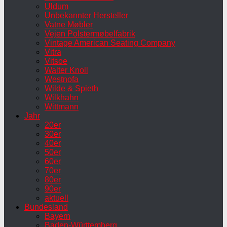
Uldum
Unbekannter Hersteller
Vatne Møbler
Vejen Polstermøbelfabrik
Vintage American Seating Company
Vitra
Vitsoe
Walter Knoll
Westnofa
Wilde & Spieth
Wilkhahn
Wittmann
Jahr
20er
30er
40er
50er
60er
70er
80er
90er
aktuell
Bundesland
Bayern
Baden-Württemberg