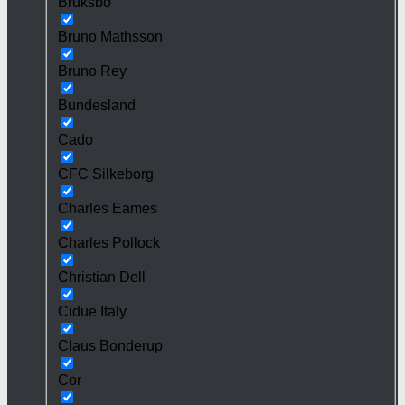
Bruksbo
Bruno Mathsson
Bruno Rey
Bundesland
Cado
CFC Silkeborg
Charles Eames
Charles Pollock
Christian Dell
Cidue Italy
Claus Bonderup
Cor