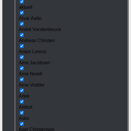
aktuell
Alvar Aalto
André Vandenbeuck
Andreas Christen
Anton Lorenz
Arne Jacobsen
Arne Norell
Arne Vodder
Artek
Artifort
Asko
Axel Christensen