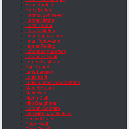
Hans Kaufeld
Harry Bertoia
Hartmut Lohmeyer
Herber Hirche
Horst Brüning
Illum Wikkelsø
Ilmari Lappalainen
Ilmari Tapiovaara
Ingmar Relling
Johannes Andersen
Johannes Spalt
Jørgen Kastholm
Karl Trabert
Lena Larsson
Louis Kalff
Ludwig Mies van der Rohe
Marcel Breuer
Mark Held
Martin Stoll
Milo Baughman
Nordahl Solheim
Orla Mølgaard Nielsen
Percival Lafer
Peter Hvidt