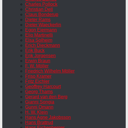
Charles Pollock
Christian Dell
Claus Bonderup
Dieter Rams
Dieter Waeckerlin
Egon Eiermann
Elio Martinelli
Elsa Solheim
Erich Dieckmann
Erik Buck
Erik Jorgensen
Erwin Braun
F. W. Möller
Friedrich Wilhelm Möller
Friso Kramer
Fritz Eichler
Geoffrey Harcourt
Georg Thams
Gerard van den Berg
Gianni Songia
Gunni Omann
H. W. Klein
Hans Agne Jakobsson
Hans Brattrud
Hans Eichenberger