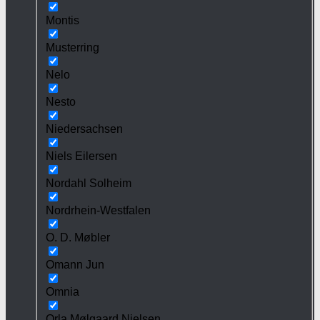
Montis
Musterring
Nelo
Nesto
Niedersachsen
Niels Eilersen
Nordahl Solheim
Nordrhein-Westfalen
O. D. Møbler
Omann Jun
Omnia
Orla Mølgaard Nielsen