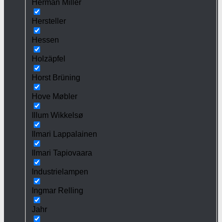
Herman Miller
Hersteller
Hessen
Holzäpfel
Horst Brüning
Hove Møbler
Illum Wikkelsø
Ilmari Lappalainen
Ilmari Tapiovaara
Industrielampen
Ingmar Relling
Jahr