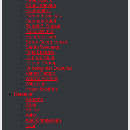
Peter Opsvik
Poul Cadovius
Poul Volther
Preben Fabricius
Reinhold Adolf
Rudolf B. Glatzel
Sidse Werner
Sigurd Ressell
Søren Georg Jensen
Stefan Wewerka
Terje Ekstrøm
Torbjørn Afdal
Torsten Thorup
Unbekannter Designer
Verner Panton
Warren Plattner
Willy Guhl
Yngve Ekström
Hersteller
Airborne
Artek
Artifort
Asko
Axel Christensen
Behr