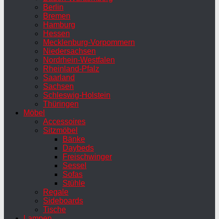
Berlin
Bremen
Hamburg
Hessen
Mecklenburg-Vorpommern
Niedersachsen
Nordrhein-Westfalen
Rheinland-Pfalz
Saarland
Sachsen
Schleswig-Holstein
Thüringen
Möbel
Accessoires
Sitzmöbel
Bänke
Daybeds
Freischwinger
Sessel
Sofas
Stühle
Regale
Sideboards
Tische
Lampen