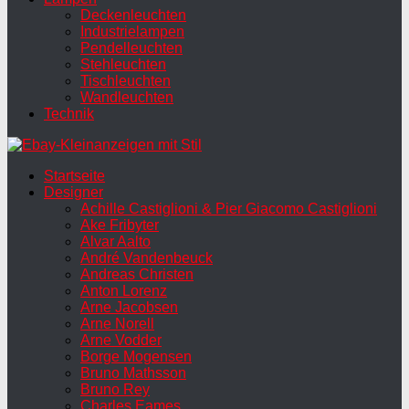
Deckenleuchten
Industrielampen
Pendelleuchten
Stehleuchten
Tischleuchten
Wandleuchten
Technik
Startseite
Designer
Achille Castiglioni & Pier Giacomo Castiglioni
Ake Fribyter
Alvar Aalto
André Vandenbeuck
Andreas Christen
Anton Lorenz
Arne Jacobsen
Arne Norell
Arne Vodder
Borge Mogensen
Bruno Mathsson
Bruno Rey
Charles Eames