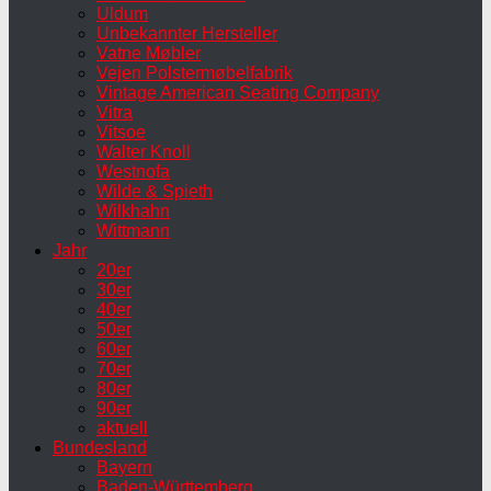
Uldum
Unbekannter Hersteller
Vatne Møbler
Vejen Polstermøbelfabrik
Vintage American Seating Company
Vitra
Vitsoe
Walter Knoll
Westnofa
Wilde & Spieth
Wilkhahn
Wittmann
Jahr
20er
30er
40er
50er
60er
70er
80er
90er
aktuell
Bundesland
Bayern
Baden-Württemberg