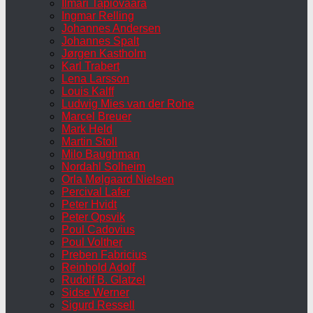
Ilmari Tapiovaara
Ingmar Relling
Johannes Andersen
Johannes Spalt
Jørgen Kastholm
Karl Trabert
Lena Larsson
Louis Kalff
Ludwig Mies van der Rohe
Marcel Breuer
Mark Held
Martin Stoll
Milo Baughman
Nordahl Solheim
Orla Mølgaard Nielsen
Percival Lafer
Peter Hvidt
Peter Opsvik
Poul Cadovius
Poul Volther
Preben Fabricius
Reinhold Adolf
Rudolf B. Glatzel
Sidse Werner
Sigurd Ressell