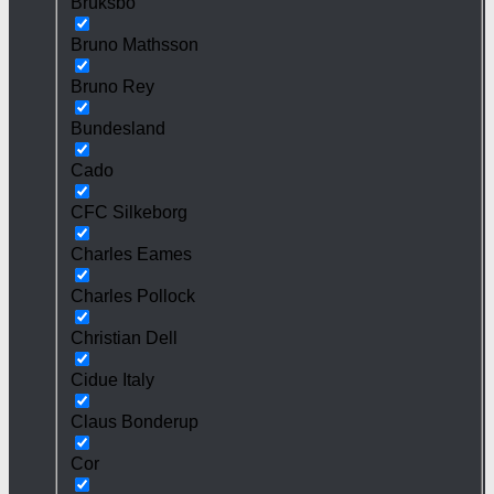
Bruksbo
Bruno Mathsson
Bruno Rey
Bundesland
Cado
CFC Silkeborg
Charles Eames
Charles Pollock
Christian Dell
Cidue Italy
Claus Bonderup
Cor