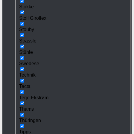
Stokke
Stoll Giroflex
Stouby
Strässle
Stühle
Swedese
Technik
Tecta
Terje Ekstrøm
Thams
Thüringen
Tipps