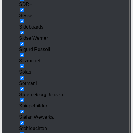
SDR+
Sessel
Sideboards
Sidse Werner
Sigurd Ressell
Sitzmöbel
Sofas
Sormani
Søren Georg Jensen
Spiegelbilder
Stefan Wewerka
Stehleuchten