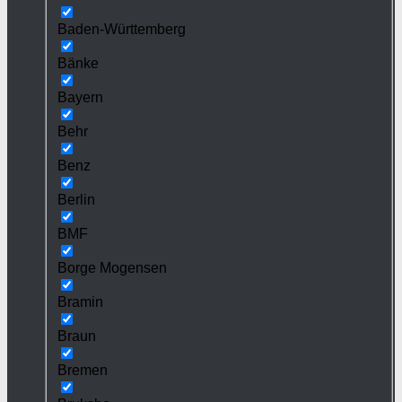
Baden-Württemberg
Bänke
Bayern
Behr
Benz
Berlin
BMF
Borge Mogensen
Bramin
Braun
Bremen