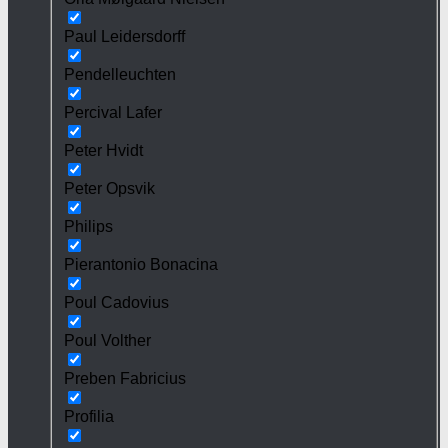
Paul Leidersdorff
Pendelleuchten
Percival Lafer
Peter Hvidt
Peter Opsvik
Philips
Pierantonio Bonacina
Poul Cadovius
Poul Volther
Preben Fabricius
Profilia