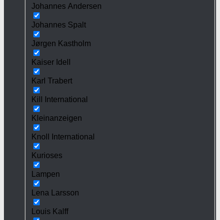
Johannes Andersen
Johannes Spalt
Jørgen Kastholm
Kaiser Idell
Karl Trabert
Kill International
Kleinanzeigen
Knoll International
Kurioses
Lampen
Lena Larsson
Louis Kalff