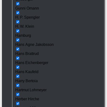
Gunni Omann
H. P. Spengler
H. W. Klein
Hamburg
Hans Agne Jakobsson
Hans Brattrud
Hans Eichenberger
Hans Kaufeld
Harry Bertoia
Hartmut Lohmeyer
Herber Hirche