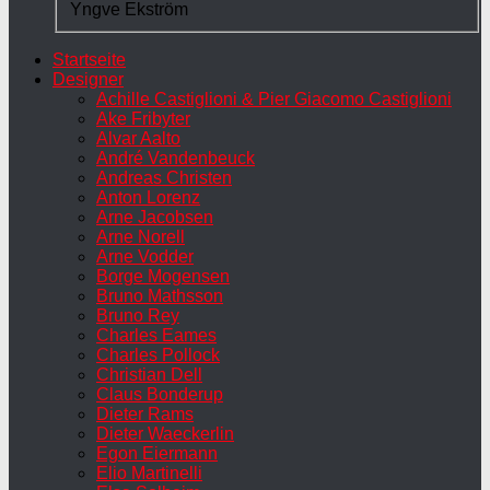
Yngve Ekström
Startseite
Designer
Achille Castiglioni & Pier Giacomo Castiglioni
Ake Fribyter
Alvar Aalto
André Vandenbeuck
Andreas Christen
Anton Lorenz
Arne Jacobsen
Arne Norell
Arne Vodder
Borge Mogensen
Bruno Mathsson
Bruno Rey
Charles Eames
Charles Pollock
Christian Dell
Claus Bonderup
Dieter Rams
Dieter Waeckerlin
Egon Eiermann
Elio Martinelli