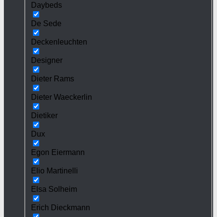
Daybeds
De Sede
Deckenleuchten
Designer
Dieter Rams
Dieter Waeckerlin
Dietiker
Dux
Egon Eiermann
Elio Martinelli
Elsa Solheim
Erich Dieckmann