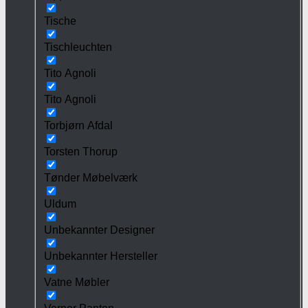
Tische
Tischleuchten
Tito Agnoli
Tito Agnoli
Torbjørn Afdal
Torsten Thorup
Tønder Møbelværk
Uldum
Unbekannter Designer
Unbekannter Hersteller
Vatne Møbler