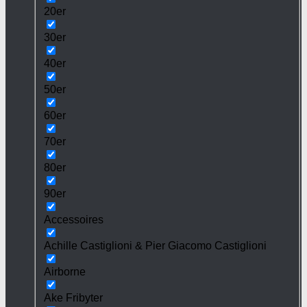
20er
30er
40er
50er
60er
70er
80er
90er
Accessoires
Achille Castiglioni & Pier Giacomo Castiglioni
Airborne
Ake Fribyter