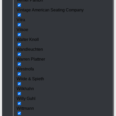
Verner Panton
Vintage American Seating Company
Vitra
Vitsoe
Walter Knoll
Wandleuchten
Warren Plattner
Westnofa
Wilde & Spieth
Wilkhahn
Willy Guhl
Wittmann