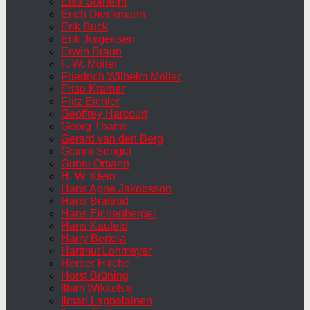
Elsa Solheim
Erich Dieckmann
Erik Buck
Erik Jorgensen
Erwin Braun
F. W. Möller
Friedrich Wilhelm Möller
Friso Kramer
Fritz Eichler
Geoffrey Harcourt
Georg Thams
Gerard van den Berg
Gianni Songia
Gunni Omann
H. W. Klein
Hans Agne Jakobsson
Hans Brattrud
Hans Eichenberger
Hans Kaufeld
Harry Bertoia
Hartmut Lohmeyer
Herber Hirche
Horst Brüning
Illum Wikkelsø
Ilmari Lappalainen