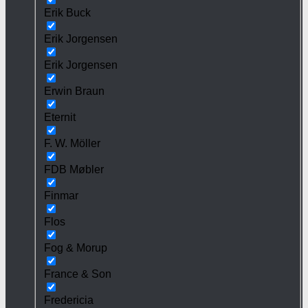
Erik Buck
Erik Jorgensen
Erik Jorgensen
Erwin Braun
Eternit
F. W. Möller
FDB Møbler
Finmar
Flos
Fog & Morup
France & Son
Fredericia