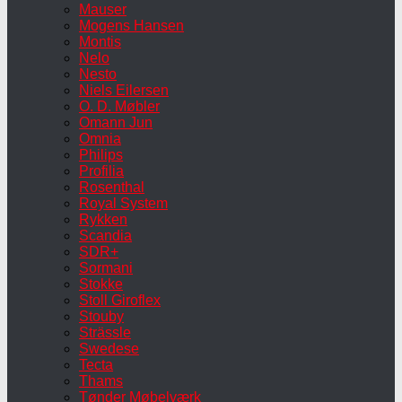
Mauser
Mogens Hansen
Montis
Nelo
Nesto
Niels Eilersen
O. D. Møbler
Omann Jun
Omnia
Philips
Profilia
Rosenthal
Royal System
Rykken
Scandia
SDR+
Sormani
Stokke
Stoll Giroflex
Stouby
Strässle
Swedese
Tecta
Thams
Tønder Møbelværk