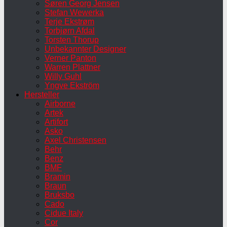
Søren Georg Jensen
Stefan Wewerka
Terje Ekstrøm
Torbjørn Afdal
Torsten Thorup
Unbekannter Designer
Verner Panton
Warren Plattner
Willy Guhl
Yngve Ekström
Hersteller
Airborne
Artek
Artifort
Asko
Axel Christensen
Behr
Benz
BMF
Bramin
Braun
Bruksbo
Cado
Cidue Italy
Cor