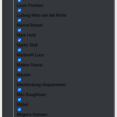
Louis Poulsen
Ludwig Mies van der Rohe
Marcel Breuer
Mark Held
Martin Stoll
Martinelli Luce
Matteo Grassi
Mauser
Mecklenburg-Vorpommern
Milo Baughman
Möbel
Mogens Hansen