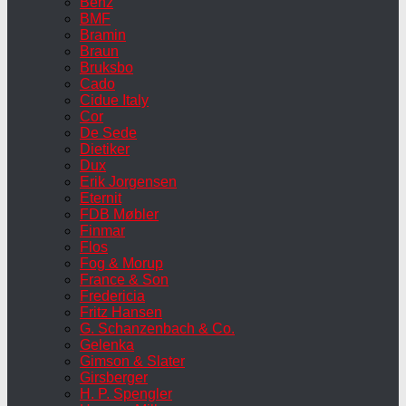
Benz
BMF
Bramin
Braun
Bruksbo
Cado
Cidue Italy
Cor
De Sede
Dietiker
Dux
Erik Jorgensen
Eternit
FDB Møbler
Finmar
Flos
Fog & Morup
France & Son
Fredericia
Fritz Hansen
G. Schanzenbach & Co.
Gelenka
Gimson & Slater
Girsberger
H. P. Spengler