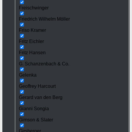
Freischwinger
Friedrich Wilhelm Möller
Friso Kramer
Fritz Eichler
Fritz Hansen
G. Schanzenbach & Co.
Gelenka
Geoffrey Harcourt
Gerard van den Berg
Gianni Songia
Gimson & Slater
Girsberger