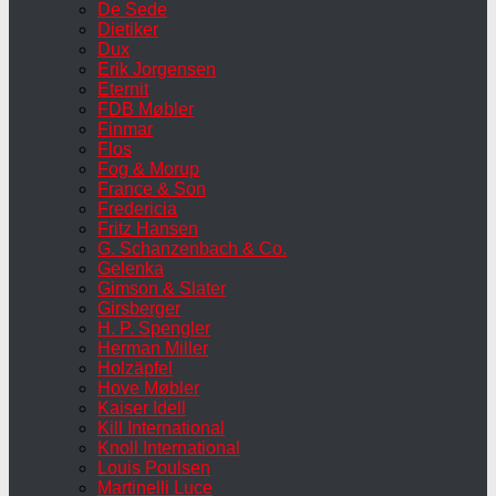
De Sede
Dietiker
Dux
Erik Jorgensen
Eternit
FDB Møbler
Finmar
Flos
Fog & Morup
France & Son
Fredericia
Fritz Hansen
G. Schanzenbach & Co.
Gelenka
Gimson & Slater
Girsberger
H. P. Spengler
Herman Miller
Holzäpfel
Hove Møbler
Kaiser Idell
Kill International
Knoll International
Louis Poulsen
Martinelli Luce