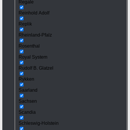
Regale
Reinhold Adolf
Replik
Rheinland-Pfalz
Rosenthal
Royal System
Rudolf B. Glatzel
Rykken
Saarland
Sachsen
Scandia
Schleswig-Holstein