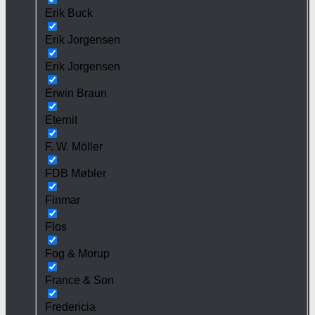
Erik Buck
Erik Jorgensen
Erik Jorgensen
Erwin Braun
Eternit
F. W. Möller
FDB Møbler
Finmar
Flos
Fog & Morup
France & Son
Fredericia