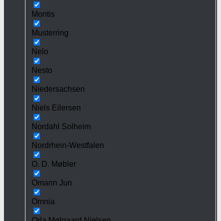
Montis
Musterring
Nelo
Nesto
Niedersachsen
Niels Eilersen
Nordahl Solheim
Nordrhein-Westfalen
O. D. Møbler
Omann Jun
Omnia
Orla Mølgaard Nielsen