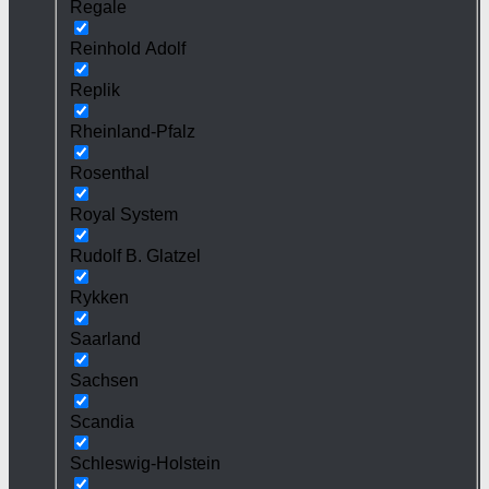
Regale
Reinhold Adolf
Replik
Rheinland-Pfalz
Rosenthal
Royal System
Rudolf B. Glatzel
Rykken
Saarland
Sachsen
Scandia
Schleswig-Holstein