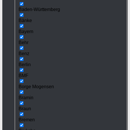
Baden-Württemberg
Bänke
Bayern
Behr
Benz
Berlin
BMF
Borge Mogensen
Bramin
Braun
Bremen