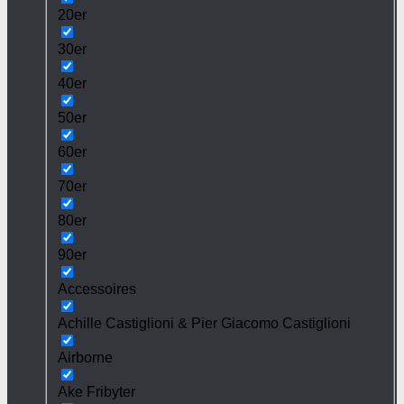
20er
30er
40er
50er
60er
70er
80er
90er
Accessoires
Achille Castiglioni & Pier Giacomo Castiglioni
Airborne
Ake Fribyter