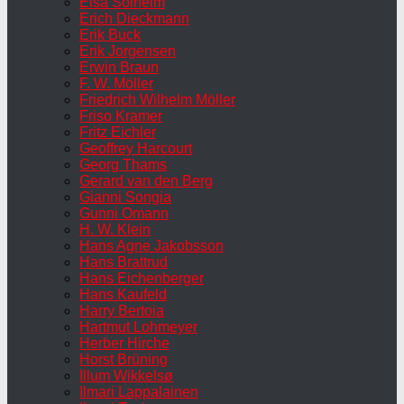
Elsa Solheim
Erich Dieckmann
Erik Buck
Erik Jorgensen
Erwin Braun
F. W. Möller
Friedrich Wilhelm Möller
Friso Kramer
Fritz Eichler
Geoffrey Harcourt
Georg Thams
Gerard van den Berg
Gianni Songia
Gunni Omann
H. W. Klein
Hans Agne Jakobsson
Hans Brattrud
Hans Eichenberger
Hans Kaufeld
Harry Bertoia
Hartmut Lohmeyer
Herber Hirche
Horst Brüning
Illum Wikkelsø
Ilmari Lappalainen