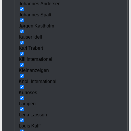
Johannes Andersen
Johannes Spalt
Jørgen Kastholm
Kaiser Idell
Karl Trabert
Kill International
Kleinanzeigen
Knoll International
Kurioses
Lampen
Lena Larsson
Louis Kalff