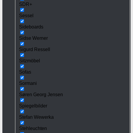
SDR+
Sessel
Sideboards
Sidse Werner
Sigurd Ressell
Sitzmöbel
Sofas
Sormani
Søren Georg Jensen
Spiegelbilder
Stefan Wewerka
Stehleuchten