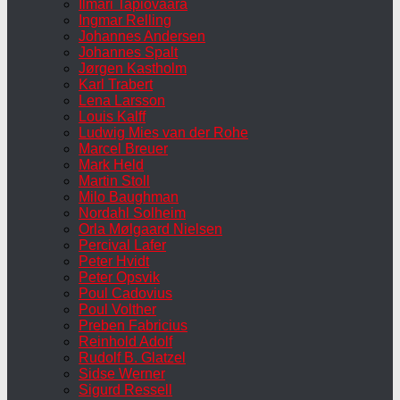
Ilmari Tapiovaara
Ingmar Relling
Johannes Andersen
Johannes Spalt
Jørgen Kastholm
Karl Trabert
Lena Larsson
Louis Kalff
Ludwig Mies van der Rohe
Marcel Breuer
Mark Held
Martin Stoll
Milo Baughman
Nordahl Solheim
Orla Mølgaard Nielsen
Percival Lafer
Peter Hvidt
Peter Opsvik
Poul Cadovius
Poul Volther
Preben Fabricius
Reinhold Adolf
Rudolf B. Glatzel
Sidse Werner
Sigurd Ressell