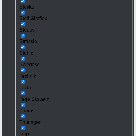
Stokke
Stoll Giroflex
Stouby
Strässle
Stühle
Swedese
Technik
Tecta
Terje Ekstrøm
Thams
Thüringen
Tipps