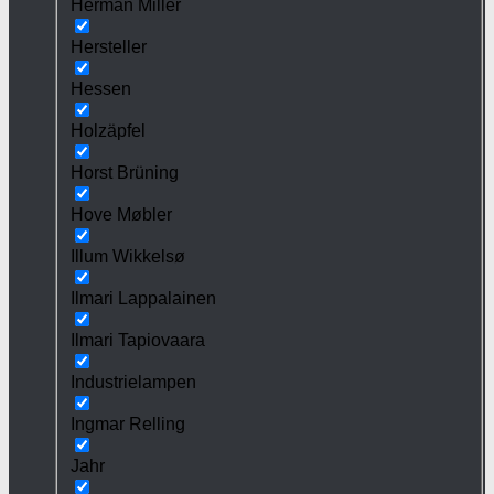
Herman Miller
Hersteller
Hessen
Holzäpfel
Horst Brüning
Hove Møbler
Illum Wikkelsø
Ilmari Lappalainen
Ilmari Tapiovaara
Industrielampen
Ingmar Relling
Jahr