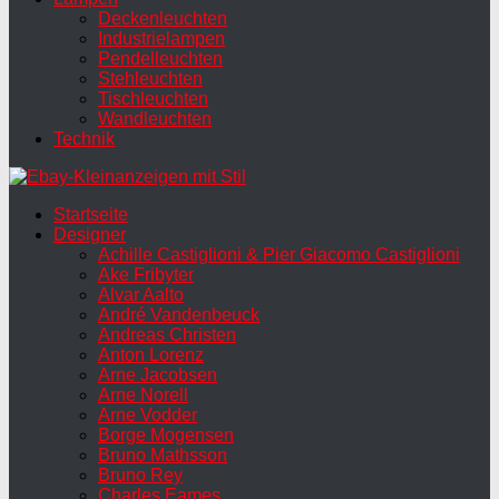
Deckenleuchten
Industrielampen
Pendelleuchten
Stehleuchten
Tischleuchten
Wandleuchten
Technik
Startseite
Designer
Achille Castiglioni & Pier Giacomo Castiglioni
Ake Fribyter
Alvar Aalto
André Vandenbeuck
Andreas Christen
Anton Lorenz
Arne Jacobsen
Arne Norell
Arne Vodder
Borge Mogensen
Bruno Mathsson
Bruno Rey
Charles Eames