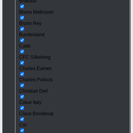
Bruksbo
Bruno Mathsson
Bruno Rey
Bundesland
Cado
CFC Silkeborg
Charles Eames
Charles Pollock
Christian Dell
Cidue Italy
Claus Bonderup
Cor