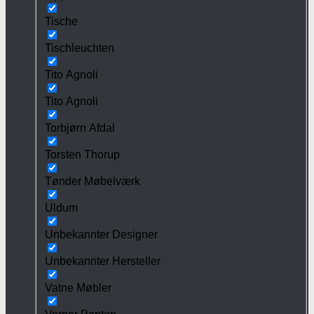
Tische
Tischleuchten
Tito Agnoli
Tito Agnoli
Torbjørn Afdal
Torsten Thorup
Tønder Møbelværk
Uldum
Unbekannter Designer
Unbekannter Hersteller
Vatne Møbler