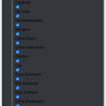
Daybeds
De Sede
Deckenleuchten
Designer
Dieter Rams
Dieter Waeckerlin
Dietiker
Dux
Egon Eiermann
Elio Martinelli
Elsa Solheim
Erich Dieckmann