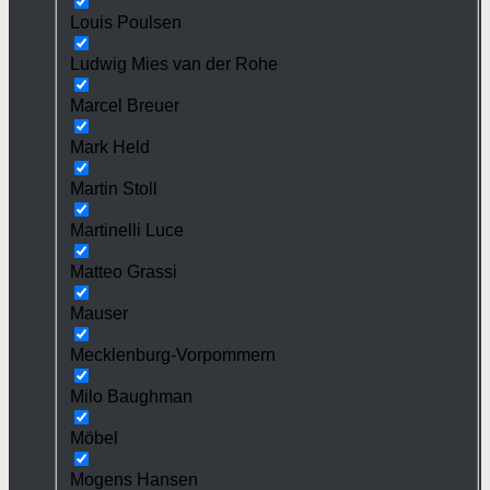
Louis Poulsen
Ludwig Mies van der Rohe
Marcel Breuer
Mark Held
Martin Stoll
Martinelli Luce
Matteo Grassi
Mauser
Mecklenburg-Vorpommern
Milo Baughman
Möbel
Mogens Hansen