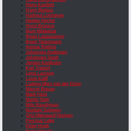
Hans Kaufeld
Harry Bertoia
Hartmut Lohmeyer
Herber Hirche
Horst Brüning
Illum Wikkelsø
Ilmari Lappalainen
Ilmari Tapiovaara
Ingmar Relling
Johannes Andersen
Johannes Spalt
Jørgen Kastholm
Karl Trabert
Lena Larsson
Louis Kalff
Ludwig Mies van der Rohe
Marcel Breuer
Mark Held
Martin Stoll
Milo Baughman
Nordahl Solheim
Orla Mølgaard Nielsen
Percival Lafer
Peter Hvidt