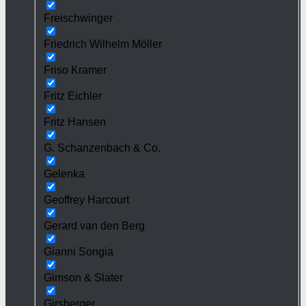
Freischwinger
Friedrich Wilhelm Möller
Friso Kramer
Fritz Eichler
Fritz Hansen
G. Schanzenbach & Co.
Gelenka
Geoffrey Harcourt
Gerard van den Berg
Gianni Songia
Gimson & Slater
Girsberger