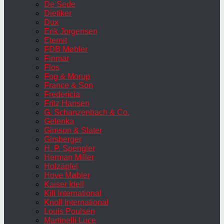
De Sede
Dietiker
Dux
Erik Jorgensen
Eternit
FDB Møbler
Finmar
Flos
Fog & Morup
France & Son
Fredericia
Fritz Hansen
G. Schanzenbach & Co.
Gelenka
Gimson & Slater
Girsberger
H. P. Spengler
Herman Miller
Holzäpfel
Hove Møbler
Kaiser Idell
Kill International
Knoll International
Louis Poulsen
Martinelli Luce