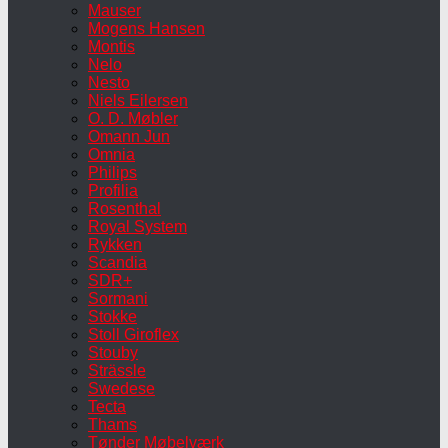
Mauser
Mogens Hansen
Montis
Nelo
Nesto
Niels Eilersen
O. D. Møbler
Omann Jun
Omnia
Philips
Profilia
Rosenthal
Royal System
Rykken
Scandia
SDR+
Sormani
Stokke
Stoll Giroflex
Stouby
Strässle
Swedese
Tecta
Thams
Tønder Møbelværk