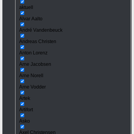
aktuell
Alvar Aalto
André Vandenbeuck
Andreas Christen
Anton Lorenz
Arne Jacobsen
Arne Norell
Arne Vodder
Artek
Artifort
Asko
Axel Christensen