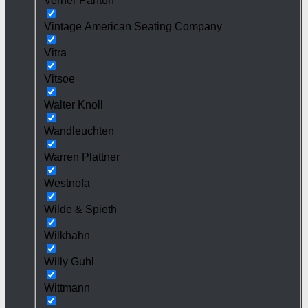
Verner Panton
Vintage American Seating Company
Vitra
Vitsoe
Walter Knoll
Wandleuchten
Warren Plattner
Westnofa
Wilde & Spieth
Wilkhahn
Willy Guhl
Wittmann