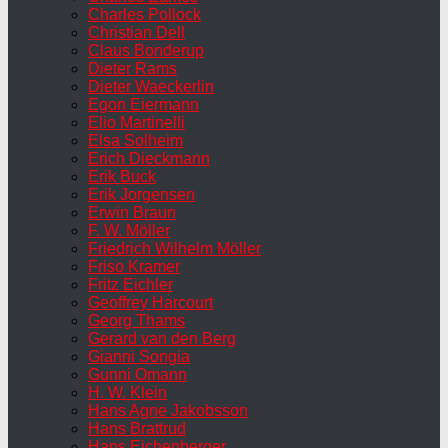
Charles Pollock
Christian Dell
Claus Bonderup
Dieter Rams
Dieter Waeckerlin
Egon Eiermann
Elio Martinelli
Elsa Solheim
Erich Dieckmann
Erik Buck
Erik Jorgensen
Erwin Braun
F. W. Möller
Friedrich Wilhelm Möller
Friso Kramer
Fritz Eichler
Geoffrey Harcourt
Georg Thams
Gerard van den Berg
Gianni Songia
Gunni Omann
H. W. Klein
Hans Agne Jakobsson
Hans Brattrud
Hans Eichenberger