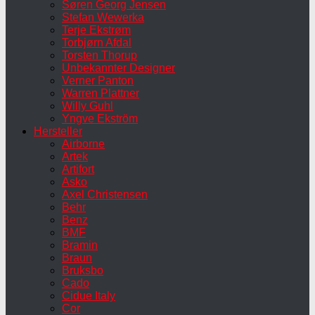
Søren Georg Jensen
Stefan Wewerka
Terje Ekstrøm
Torbjørn Afdal
Torsten Thorup
Unbekannter Designer
Verner Panton
Warren Plattner
Willy Guhl
Yngve Ekström
Hersteller
Airborne
Artek
Artifort
Asko
Axel Christensen
Behr
Benz
BMF
Bramin
Braun
Bruksbo
Cado
Cidue Italy
Cor