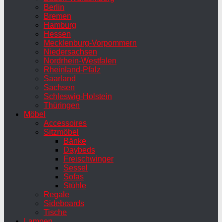
Berlin
Bremen
Hamburg
Hessen
Mecklenburg-Vorpommern
Niedersachsen
Nordrhein-Westfalen
Rheinland-Pfalz
Saarland
Sachsen
Schleswig-Holstein
Thüringen
Möbel
Accessoires
Sitzmöbel
Bänke
Daybeds
Freischwinger
Sessel
Sofas
Stühle
Regale
Sideboards
Tische
Lampen