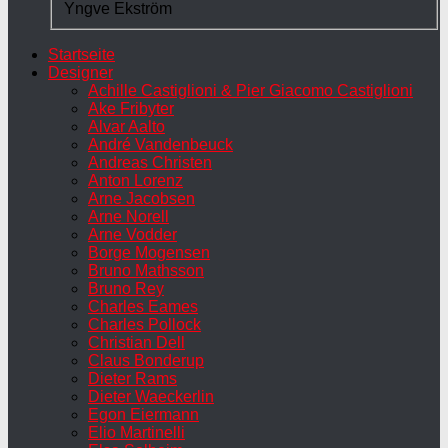
Yngve Ekström
Startseite
Designer
Achille Castiglioni & Pier Giacomo Castiglioni
Ake Fribyter
Alvar Aalto
André Vandenbeuck
Andreas Christen
Anton Lorenz
Arne Jacobsen
Arne Norell
Arne Vodder
Borge Mogensen
Bruno Mathsson
Bruno Rey
Charles Eames
Charles Pollock
Christian Dell
Claus Bonderup
Dieter Rams
Dieter Waeckerlin
Egon Eiermann
Elio Martinelli