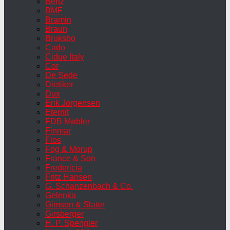
Benz
BMF
Bramin
Braun
Bruksbo
Cado
Cidue Italy
Cor
De Sede
Dietiker
Dux
Erik Jorgensen
Eternit
FDB Møbler
Finmar
Flos
Fog & Morup
France & Son
Fredericia
Fritz Hansen
G. Schanzenbach & Co.
Gelenka
Gimson & Slater
Girsberger
H. P. Spengler