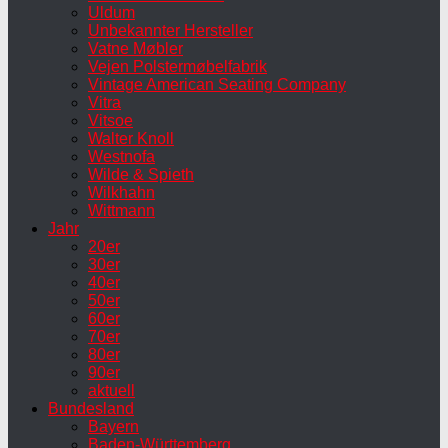
Uldum
Unbekannter Hersteller
Vatne Møbler
Vejen Polstermøbelfabrik
Vintage American Seating Company
Vitra
Vitsoe
Walter Knoll
Westnofa
Wilde & Spieth
Wilkhahn
Wittmann
Jahr
20er
30er
40er
50er
60er
70er
80er
90er
aktuell
Bundesland
Bayern
Baden-Württemberg