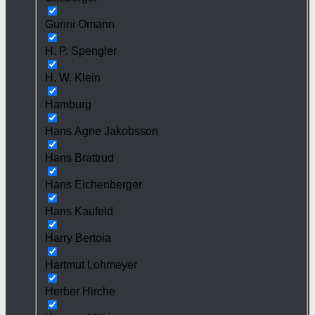
Gunni Omann
H. P. Spengler
H. W. Klein
Hamburg
Hans Agne Jakobsson
Hans Brattrud
Hans Eichenberger
Hans Kaufeld
Harry Bertoia
Hartmut Lohmeyer
Herber Hirche