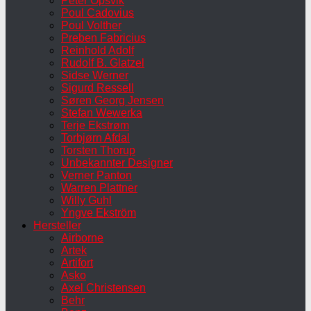
Peter Opsvik
Poul Cadovius
Poul Volther
Preben Fabricius
Reinhold Adolf
Rudolf B. Glatzel
Sidse Werner
Sigurd Ressell
Søren Georg Jensen
Stefan Wewerka
Terje Ekstrøm
Torbjørn Afdal
Torsten Thorup
Unbekannter Designer
Verner Panton
Warren Plattner
Willy Guhl
Yngve Ekström
Hersteller
Airborne
Artek
Artifort
Asko
Axel Christensen
Behr