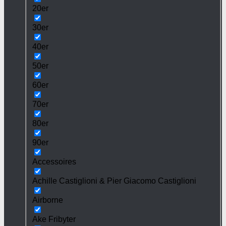
20er
30er
40er
50er
60er
70er
80er
90er
Accessoires
Achille Castiglioni & Pier Giacomo Castiglioni
Airborne
Ake Fribyter