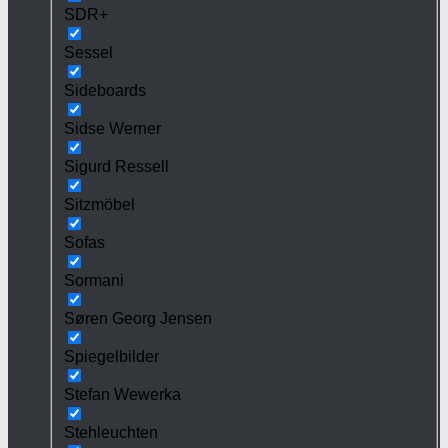
SDR+
Sessel
Sideboards
Sidse Werner
Sigurd Ressell
Sitzmöbel
Sofas
Sormani
Søren Georg Jensen
Spiegelbilder
Stefan Wewerka
Stehleuchten