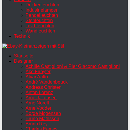
Deckenleuchten
Industrielampen
Pendelleuchten
Stehleuchten
Tischleuchten
Wandleuchten
Technik
Startseite
Designer
Achille Castiglioni & Pier Giacomo Castiglioni
Ake Fribyter
Alvar Aalto
André Vandenbeuck
Andreas Christen
Anton Lorenz
Arne Jacobsen
Arne Norell
Arne Vodder
Borge Mogensen
Bruno Mathsson
Bruno Rey
Charles Eames