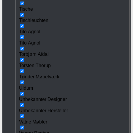
Tische
Tischleuchten
Tito Agnoli
Tito Agnoli
Torbjørn Afdal
Torsten Thorup
Tønder Møbelværk
Uldum
Unbekannter Designer
Unbekannter Hersteller
Vatne Møbler