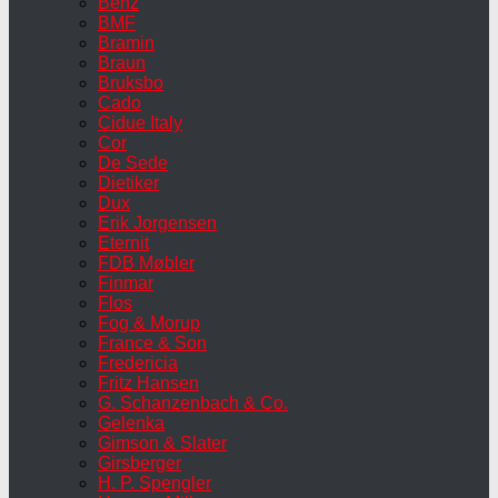
Benz
BMF
Bramin
Braun
Bruksbo
Cado
Cidue Italy
Cor
De Sede
Dietiker
Dux
Erik Jorgensen
Eternit
FDB Møbler
Finmar
Flos
Fog & Morup
France & Son
Fredericia
Fritz Hansen
G. Schanzenbach & Co.
Gelenka
Gimson & Slater
Girsberger
H. P. Spengler