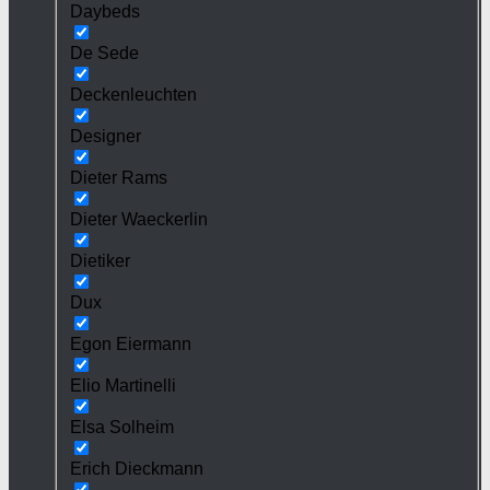
Daybeds
De Sede
Deckenleuchten
Designer
Dieter Rams
Dieter Waeckerlin
Dietiker
Dux
Egon Eiermann
Elio Martinelli
Elsa Solheim
Erich Dieckmann