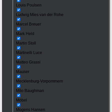
Louis Poulsen
Ludwig Mies van der Rohe
Marcel Breuer
Mark Held
Martin Stoll
Martinelli Luce
Matteo Grassi
Mauser
Mecklenburg-Vorpommern
Milo Baughman
Möbel
Mogens Hansen