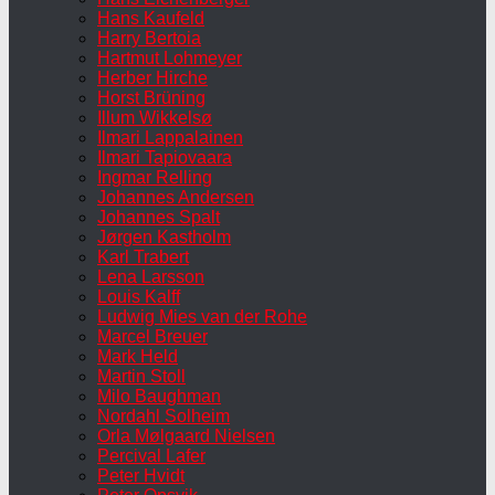
Hans Kaufeld
Harry Bertoia
Hartmut Lohmeyer
Herber Hirche
Horst Brüning
Illum Wikkelsø
Ilmari Lappalainen
Ilmari Tapiovaara
Ingmar Relling
Johannes Andersen
Johannes Spalt
Jørgen Kastholm
Karl Trabert
Lena Larsson
Louis Kalff
Ludwig Mies van der Rohe
Marcel Breuer
Mark Held
Martin Stoll
Milo Baughman
Nordahl Solheim
Orla Mølgaard Nielsen
Percival Lafer
Peter Hvidt