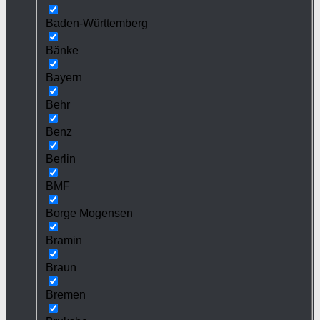
Baden-Württemberg
Bänke
Bayern
Behr
Benz
Berlin
BMF
Borge Mogensen
Bramin
Braun
Bremen