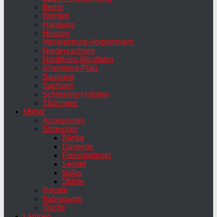
Berlin
Bremen
Hamburg
Hessen
Mecklenburg-Vorpommern
Niedersachsen
Nordrhein-Westfalen
Rheinland-Pfalz
Saarland
Sachsen
Schleswig-Holstein
Thüringen
Möbel
Accessoires
Sitzmöbel
Bänke
Daybeds
Freischwinger
Sessel
Sofas
Stühle
Regale
Sideboards
Tische
Lampen