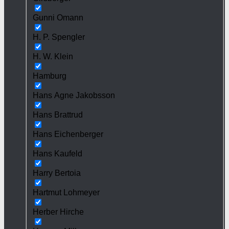
Gunni Omann
H. P. Spengler
H. W. Klein
Hamburg
Hans Agne Jakobsson
Hans Brattrud
Hans Eichenberger
Hans Kaufeld
Harry Bertoia
Hartmut Lohmeyer
Herber Hirche