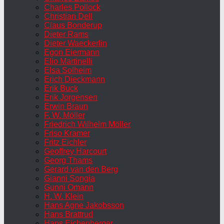
Charles Pollock
Christian Dell
Claus Bonderup
Dieter Rams
Dieter Waeckerlin
Egon Eiermann
Elio Martinelli
Elsa Solheim
Erich Dieckmann
Erik Buck
Erik Jorgensen
Erwin Braun
F. W. Möller
Friedrich Wilhelm Möller
Friso Kramer
Fritz Eichler
Geoffrey Harcourt
Georg Thams
Gerard van den Berg
Gianni Songia
Gunni Omann
H. W. Klein
Hans Agne Jakobsson
Hans Brattrud
Hans Eichenberger