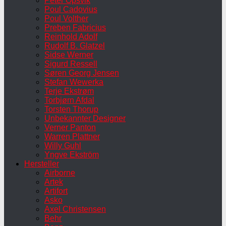
Peter Opsvik
Poul Cadovius
Poul Volther
Preben Fabricius
Reinhold Adolf
Rudolf B. Glatzel
Sidse Werner
Sigurd Ressell
Søren Georg Jensen
Stefan Wewerka
Terje Ekstrøm
Torbjørn Afdal
Torsten Thorup
Unbekannter Designer
Verner Panton
Warren Plattner
Willy Guhl
Yngve Ekström
Hersteller
Airborne
Artek
Artifort
Asko
Axel Christensen
Behr