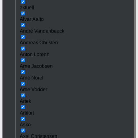
aktuell
Alvar Aalto
André Vandenbeuck
Andreas Christen
Anton Lorenz
Arne Jacobsen
Arne Norell
Arne Vodder
Artek
Artifort
Asko
Axel Christensen