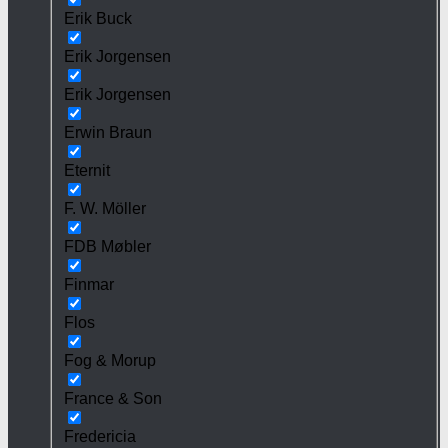
Erik Buck
Erik Jorgensen
Erik Jorgensen
Erwin Braun
Eternit
F. W. Möller
FDB Møbler
Finmar
Flos
Fog & Morup
France & Son
Fredericia