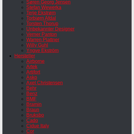
Søren Georg Jensen
Stefan Wewerka
Terje Ekstrøm
Torbjørn Afdal
Torsten Thorup
Unbekannter Designer
Verner Panton
Warren Plattner
Willy Guhl
Yngve Ekström
Hersteller
Airborne
Artek
Artifort
Asko
Axel Christensen
Behr
Benz
BMF
Bramin
Braun
Bruksbo
Cado
Cidue Italy
Cor