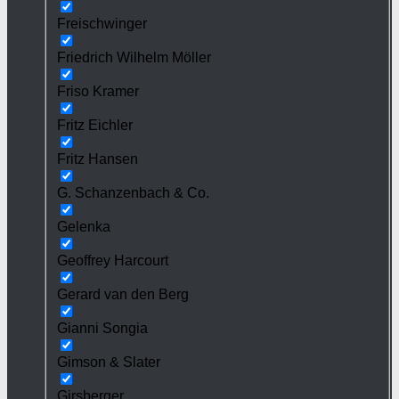
Freischwinger
Friedrich Wilhelm Möller
Friso Kramer
Fritz Eichler
Fritz Hansen
G. Schanzenbach & Co.
Gelenka
Geoffrey Harcourt
Gerard van den Berg
Gianni Songia
Gimson & Slater
Girsberger