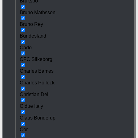
Bruksbo
Bruno Mathsson
Bruno Rey
Bundesland
Cado
CFC Silkeborg
Charles Eames
Charles Pollock
Christian Dell
Cidue Italy
Claus Bonderup
Cor