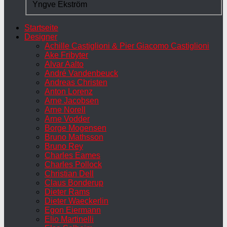
Yngve Ekström
Startseite
Designer
Achille Castiglioni & Pier Giacomo Castiglioni
Ake Fribyter
Alvar Aalto
André Vandenbeuck
Andreas Christen
Anton Lorenz
Arne Jacobsen
Arne Norell
Arne Vodder
Borge Mogensen
Bruno Mathsson
Bruno Rey
Charles Eames
Charles Pollock
Christian Dell
Claus Bonderup
Dieter Rams
Dieter Waeckerlin
Egon Eiermann
Elio Martinelli