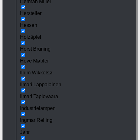
Herman Miller
Hersteller
Hessen
Holzäpfel
Horst Brüning
Hove Møbler
Illum Wikkelsø
Ilmari Lappalainen
Ilmari Tapiovaara
Industrielampen
Ingmar Relling
Jahr