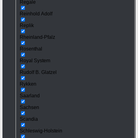
Regale
Reinhold Adolf
Replik
Rheinland-Pfalz
Rosenthal
Royal System
Rudolf B. Glatzel
Rykken
Saarland
Sachsen
Scandia
Schleswig-Holstein