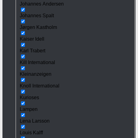
Johannes Andersen
Johannes Spalt
Jørgen Kastholm
Kaiser Idell
Karl Trabert
Kill International
Kleinanzeigen
Knoll International
Kurioses
Lampen
Lena Larsson
Louis Kalff