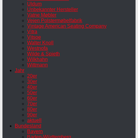
Uldum
Unbekannter Hersteller
Vatne Møbler
Vejen Polstermøbelfabrik
Vintage American Seating Company
Vitra
Vitsoe
Walter Knoll
Westnofa
Wilde & Spieth
Wilkhahn
Wittmann
Jahr
20er
30er
40er
50er
60er
70er
80er
90er
aktuell
Bundesland
Bayern
Baden-Württemberg