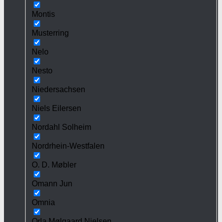
Montis
Musterring
Nelo
Nesto
Niedersachsen
Niels Eilersen
Nordahl Solheim
Nordrhein-Westfalen
O. D. Møbler
Omann Jun
Omnia
Orla Mølgaard Nielsen