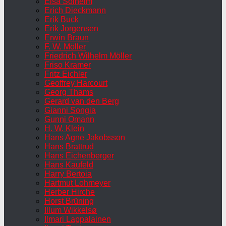
Elsa Solheim
Erich Dieckmann
Erik Buck
Erik Jorgensen
Erwin Braun
F. W. Möller
Friedrich Wilhelm Möller
Friso Kramer
Fritz Eichler
Geoffrey Harcourt
Georg Thams
Gerard van den Berg
Gianni Songia
Gunni Omann
H. W. Klein
Hans Agne Jakobsson
Hans Brattrud
Hans Eichenberger
Hans Kaufeld
Harry Bertoia
Hartmut Lohmeyer
Herber Hirche
Horst Brüning
Illum Wikkelsø
Ilmari Lappalainen