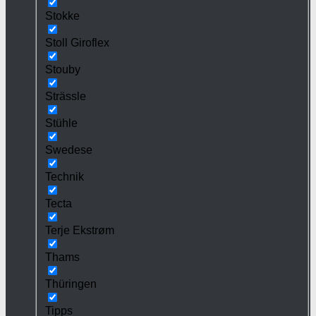
Stokke
Stoll Giroflex
Stouby
Strässle
Stühle
Swedese
Technik
Tecta
Terje Ekstrøm
Thams
Thüringen
Tipps