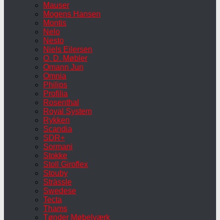
Mauser
Mogens Hansen
Montis
Nelo
Nesto
Niels Eilersen
O. D. Møbler
Omann Jun
Omnia
Philips
Profilia
Rosenthal
Royal System
Rykken
Scandia
SDR+
Sormani
Stokke
Stoll Giroflex
Stouby
Strässle
Swedese
Tecta
Thams
Tønder Møbelværk