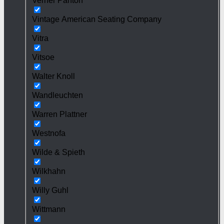
Verner Panton
Vintage American Seating Company
Vitra
Vitsoe
Walter Knoll
Wandleuchten
Warren Plattner
Westnofa
Wilde & Spieth
Wilkhahn
Willy Guhl
Wittmann