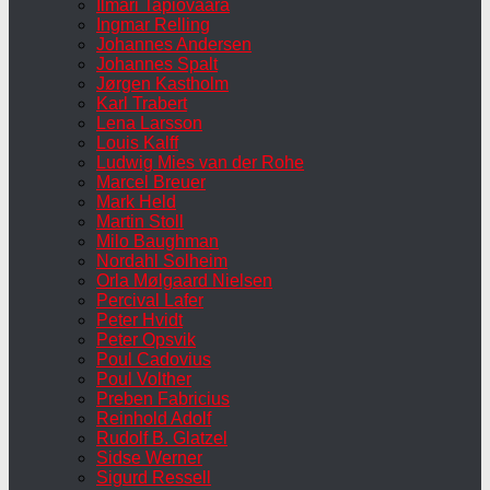
Ilmari Tapiovaara
Ingmar Relling
Johannes Andersen
Johannes Spalt
Jørgen Kastholm
Karl Trabert
Lena Larsson
Louis Kalff
Ludwig Mies van der Rohe
Marcel Breuer
Mark Held
Martin Stoll
Milo Baughman
Nordahl Solheim
Orla Mølgaard Nielsen
Percival Lafer
Peter Hvidt
Peter Opsvik
Poul Cadovius
Poul Volther
Preben Fabricius
Reinhold Adolf
Rudolf B. Glatzel
Sidse Werner
Sigurd Ressell