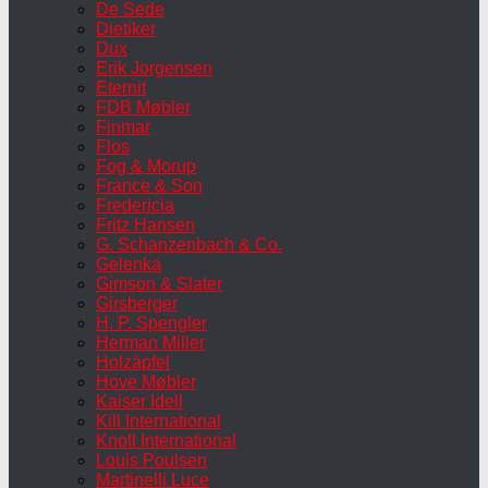
De Sede
Dietiker
Dux
Erik Jorgensen
Eternit
FDB Møbler
Finmar
Flos
Fog & Morup
France & Son
Fredericia
Fritz Hansen
G. Schanzenbach & Co.
Gelenka
Gimson & Slater
Girsberger
H. P. Spengler
Herman Miller
Holzäpfel
Hove Møbler
Kaiser Idell
Kill International
Knoll International
Louis Poulsen
Martinelli Luce