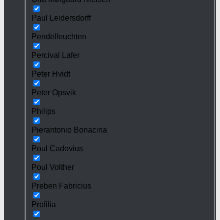
Paul Leidersdorff
Pendelleuchten
Percival Lafer
Peter Hvidt
Peter Opsvik
Philips
Pierantonio Bonacina
Poul Cadovius
Poul Volther
Preben Fabricius
Profilia