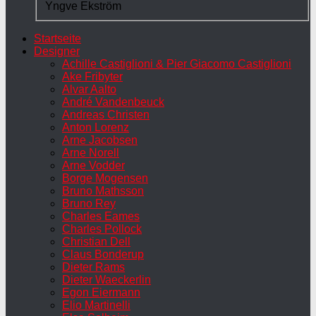
Yngve Ekström
Startseite
Designer
Achille Castiglioni & Pier Giacomo Castiglioni
Ake Fribyter
Alvar Aalto
André Vandenbeuck
Andreas Christen
Anton Lorenz
Arne Jacobsen
Arne Norell
Arne Vodder
Borge Mogensen
Bruno Mathsson
Bruno Rey
Charles Eames
Charles Pollock
Christian Dell
Claus Bonderup
Dieter Rams
Dieter Waeckerlin
Egon Eiermann
Elio Martinelli