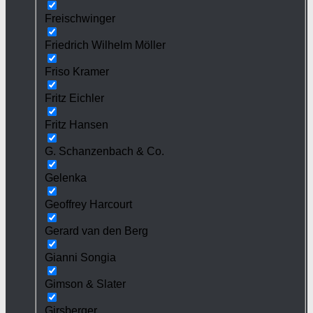
Freischwinger
Friedrich Wilhelm Möller
Friso Kramer
Fritz Eichler
Fritz Hansen
G. Schanzenbach & Co.
Gelenka
Geoffrey Harcourt
Gerard van den Berg
Gianni Songia
Gimson & Slater
Girsberger