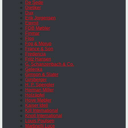
De Sede
Dietiker
Dux
Erik Jorgensen
Eternit
FDB Møbler
Finmar
Flos
Fog & Morup
France & Son
Fredericia
Fritz Hansen
G. Schanzenbach & Co.
Gelenka
Gimson & Slater
Girsberger
H. P. Spengler
Herman Miller
Holzäpfel
Hove Møbler
Kaiser Idell
Kill International
Knoll International
Louis Poulsen
Martinelli Luce