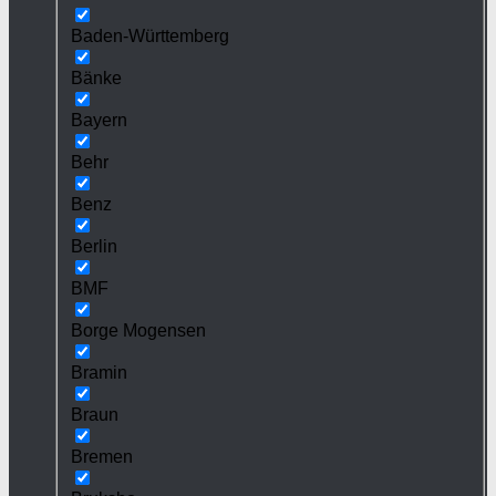
Baden-Württemberg
Bänke
Bayern
Behr
Benz
Berlin
BMF
Borge Mogensen
Bramin
Braun
Bremen