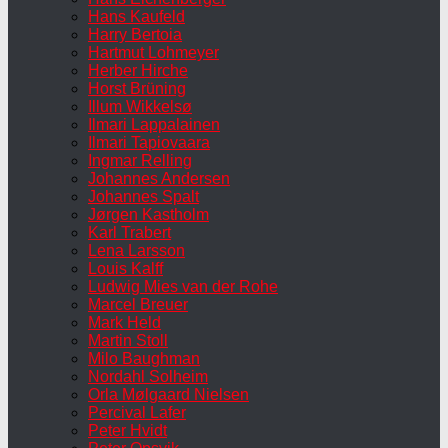
Hans Kaufeld
Harry Bertoia
Hartmut Lohmeyer
Herber Hirche
Horst Brüning
Illum Wikkelsø
Ilmari Lappalainen
Ilmari Tapiovaara
Ingmar Relling
Johannes Andersen
Johannes Spalt
Jørgen Kastholm
Karl Trabert
Lena Larsson
Louis Kalff
Ludwig Mies van der Rohe
Marcel Breuer
Mark Held
Martin Stoll
Milo Baughman
Nordahl Solheim
Orla Mølgaard Nielsen
Percival Lafer
Peter Hvidt