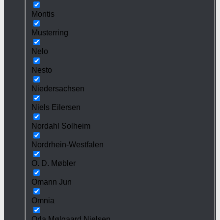
Montis
Musterring
Nelo
Nesto
Niedersachsen
Niels Eilersen
Nordahl Solheim
Nordrhein-Westfalen
O. D. Møbler
Omann Jun
Omnia
Orla Mølgaard Nielsen