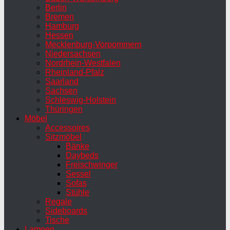
Berlin
Bremen
Hamburg
Hessen
Mecklenburg-Vorpommern
Niedersachsen
Nordrhein-Westfalen
Rheinland-Pfalz
Saarland
Sachsen
Schleswig-Holstein
Thüringen
Möbel
Accessoires
Sitzmöbel
Bänke
Daybeds
Freischwinger
Sessel
Sofas
Stühle
Regale
Sideboards
Tische
Lampen