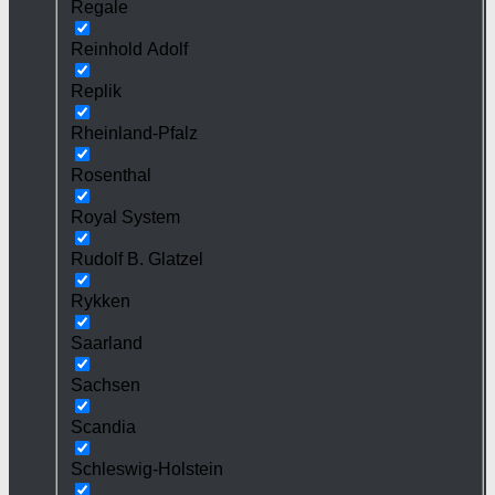
Regale
Reinhold Adolf
Replik
Rheinland-Pfalz
Rosenthal
Royal System
Rudolf B. Glatzel
Rykken
Saarland
Sachsen
Scandia
Schleswig-Holstein