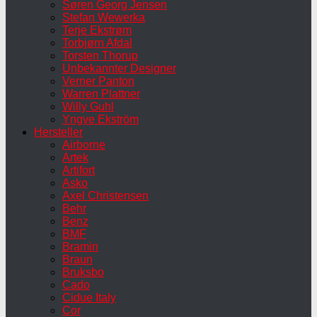
Søren Georg Jensen
Stefan Wewerka
Terje Ekstrøm
Torbjørn Afdal
Torsten Thorup
Unbekannter Designer
Verner Panton
Warren Plattner
Willy Guhl
Yngve Ekström
Hersteller
Airborne
Artek
Artifort
Asko
Axel Christensen
Behr
Benz
BMF
Bramin
Braun
Bruksbo
Cado
Cidue Italy
Cor