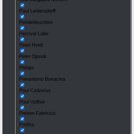
Paul Leidersdorff
Pendelleuchten
Percival Lafer
Peter Hvidt
Peter Opsvik
Philips
Pierantonio Bonacina
Poul Cadovius
Poul Volther
Preben Fabricius
Profilia