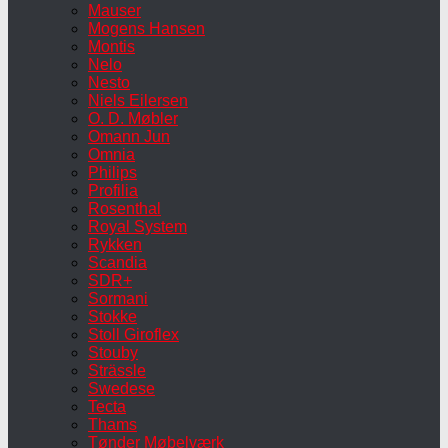
Mauser
Mogens Hansen
Montis
Nelo
Nesto
Niels Eilersen
O. D. Møbler
Omann Jun
Omnia
Philips
Profilia
Rosenthal
Royal System
Rykken
Scandia
SDR+
Sormani
Stokke
Stoll Giroflex
Stouby
Strässle
Swedese
Tecta
Thams
Tønder Møbelværk