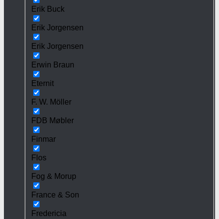
Erik Buck
Erik Jorgensen
Erik Jorgensen
Erwin Braun
Eternit
F. W. Möller
FDB Møbler
Finmar
Flos
Fog & Morup
France & Son
Fredericia