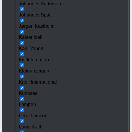
Johannes Andersen
Johannes Spalt
Jørgen Kastholm
Kaiser Idell
Karl Trabert
Kill International
Kleinanzeigen
Knoll International
Kurioses
Lampen
Lena Larsson
Louis Kalff