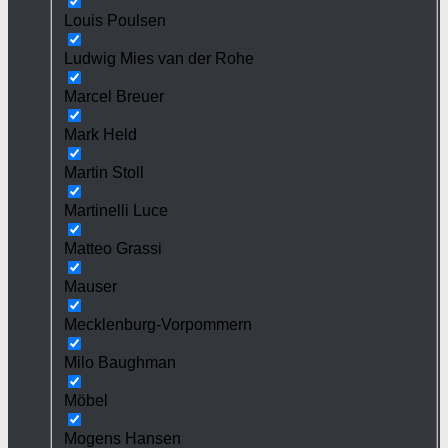
Louis Poulsen
Ludwig Mies van der Rohe
Marcel Breuer
Mark Held
Martin Stoll
Martinelli Luce
Matteo Grassi
Mauser
Mecklenburg-Vorpommern
Milo Baughman
Möbel
Mogens Hansen