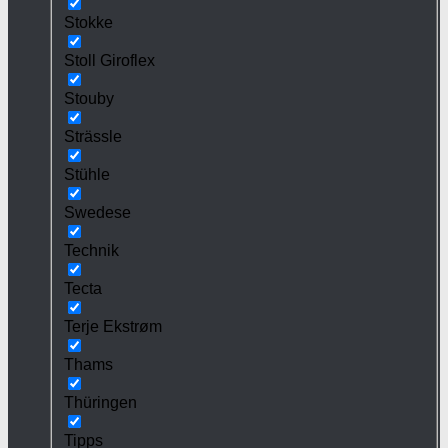
Stokke
Stoll Giroflex
Stouby
Strässle
Stühle
Swedese
Technik
Tecta
Terje Ekstrøm
Thams
Thüringen
Tipps