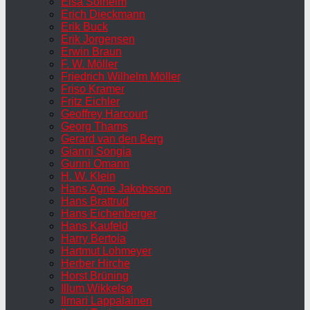
Elsa Solheim
Erich Dieckmann
Erik Buck
Erik Jorgensen
Erwin Braun
F. W. Möller
Friedrich Wilhelm Möller
Friso Kramer
Fritz Eichler
Geoffrey Harcourt
Georg Thams
Gerard van den Berg
Gianni Songia
Gunni Omann
H. W. Klein
Hans Agne Jakobsson
Hans Brattrud
Hans Eichenberger
Hans Kaufeld
Harry Bertoia
Hartmut Lohmeyer
Herber Hirche
Horst Brüning
Illum Wikkelsø
Ilmari Lappalainen