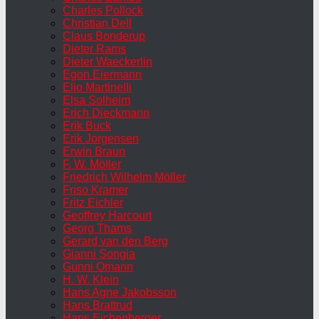
Charles Pollock
Christian Dell
Claus Bonderup
Dieter Rams
Dieter Waeckerlin
Egon Eiermann
Elio Martinelli
Elsa Solheim
Erich Dieckmann
Erik Buck
Erik Jorgensen
Erwin Braun
F. W. Möller
Friedrich Wilhelm Möller
Friso Kramer
Fritz Eichler
Geoffrey Harcourt
Georg Thams
Gerard van den Berg
Gianni Songia
Gunni Omann
H. W. Klein
Hans Agne Jakobsson
Hans Brattrud
Hans Eichenberger