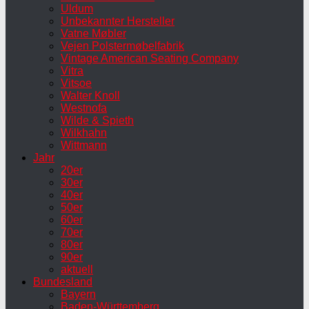
Uldum
Unbekannter Hersteller
Vatne Møbler
Vejen Polstermøbelfabrik
Vintage American Seating Company
Vitra
Vitsoe
Walter Knoll
Westnofa
Wilde & Spieth
Wilkhahn
Wittmann
Jahr
20er
30er
40er
50er
60er
70er
80er
90er
aktuell
Bundesland
Bayern
Baden-Württemberg