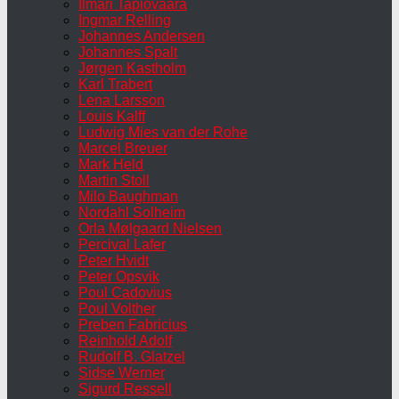
Ilmari Tapiovaara
Ingmar Relling
Johannes Andersen
Johannes Spalt
Jørgen Kastholm
Karl Trabert
Lena Larsson
Louis Kalff
Ludwig Mies van der Rohe
Marcel Breuer
Mark Held
Martin Stoll
Milo Baughman
Nordahl Solheim
Orla Mølgaard Nielsen
Percival Lafer
Peter Hvidt
Peter Opsvik
Poul Cadovius
Poul Volther
Preben Fabricius
Reinhold Adolf
Rudolf B. Glatzel
Sidse Werner
Sigurd Ressell