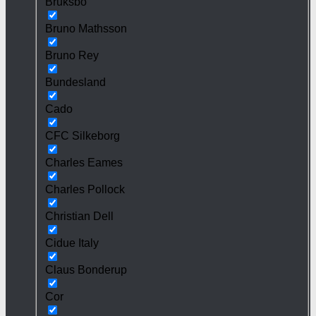
Bruksbo
Bruno Mathsson
Bruno Rey
Bundesland
Cado
CFC Silkeborg
Charles Eames
Charles Pollock
Christian Dell
Cidue Italy
Claus Bonderup
Cor