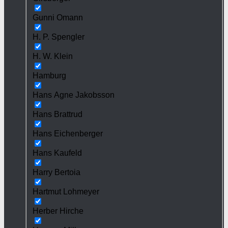
Gunni Omann
H. P. Spengler
H. W. Klein
Hamburg
Hans Agne Jakobsson
Hans Brattrud
Hans Eichenberger
Hans Kaufeld
Harry Bertoia
Hartmut Lohmeyer
Herber Hirche