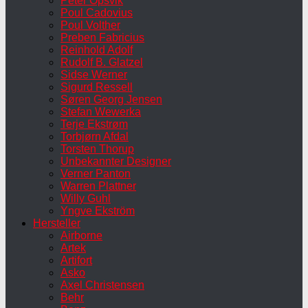
Peter Opsvik
Poul Cadovius
Poul Volther
Preben Fabricius
Reinhold Adolf
Rudolf B. Glatzel
Sidse Werner
Sigurd Ressell
Søren Georg Jensen
Stefan Wewerka
Terje Ekstrøm
Torbjørn Afdal
Torsten Thorup
Unbekannter Designer
Verner Panton
Warren Plattner
Willy Guhl
Yngve Ekström
Hersteller
Airborne
Artek
Artifort
Asko
Axel Christensen
Behr