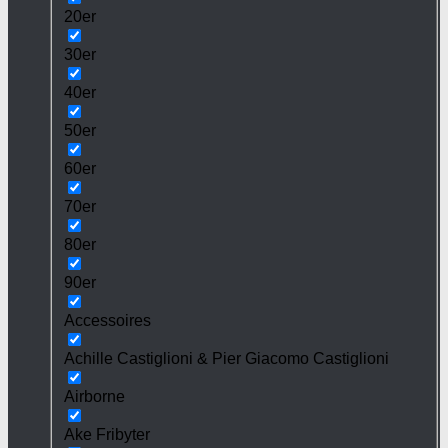
20er
30er
40er
50er
60er
70er
80er
90er
Accessoires
Achille Castiglioni & Pier Giacomo Castiglioni
Airborne
Ake Fribyter