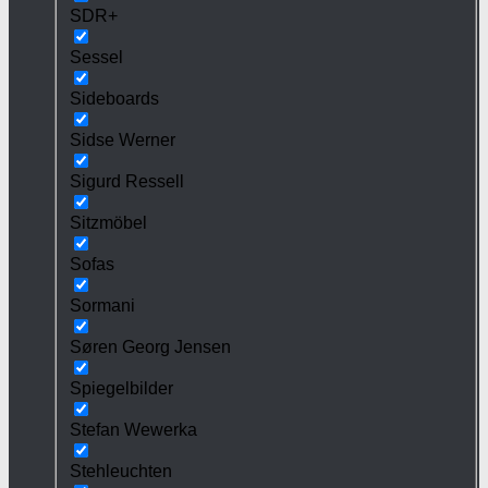
SDR+
Sessel
Sideboards
Sidse Werner
Sigurd Ressell
Sitzmöbel
Sofas
Sormani
Søren Georg Jensen
Spiegelbilder
Stefan Wewerka
Stehleuchten