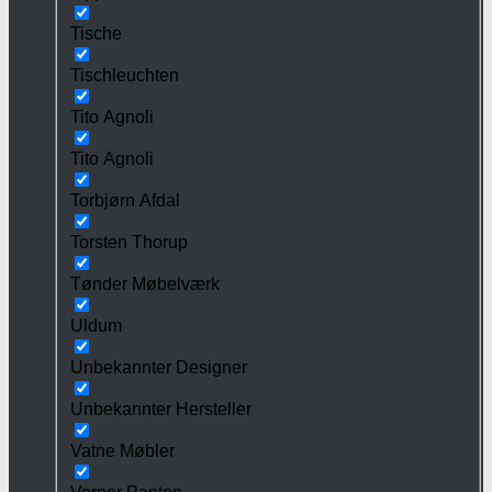
Tische
Tischleuchten
Tito Agnoli
Tito Agnoli
Torbjørn Afdal
Torsten Thorup
Tønder Møbelværk
Uldum
Unbekannter Designer
Unbekannter Hersteller
Vatne Møbler