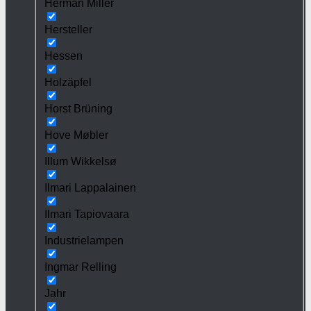
Herman Miller
Hersteller
Hessen
Holzäpfel
Horst Brüning
Hove Møbler
Illum Wikkelsø
Ilmari Lappalainen
Ilmari Tapiovaara
Industrielampen
Ingmar Relling
Jahr