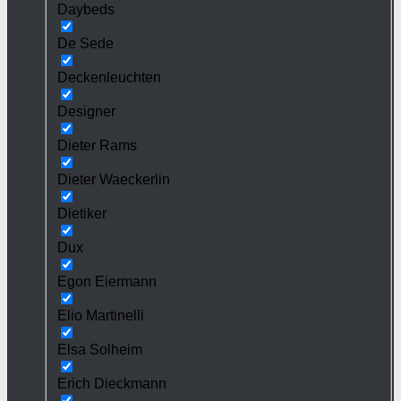
Daybeds
De Sede
Deckenleuchten
Designer
Dieter Rams
Dieter Waeckerlin
Dietiker
Dux
Egon Eiermann
Elio Martinelli
Elsa Solheim
Erich Dieckmann