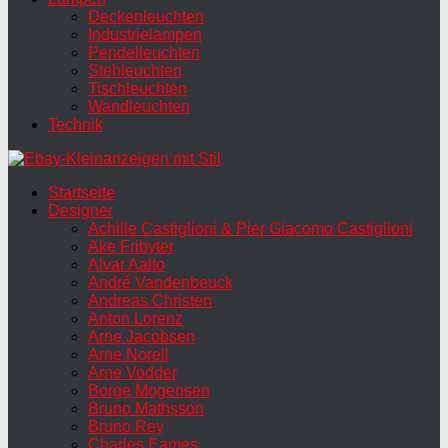
Deckenleuchten
Industrielampen
Pendelleuchten
Stehleuchten
Tischleuchten
Wandleuchten
Technik
Startseite
Designer
Achille Castiglioni & Pier Giacomo Castiglioni
Ake Fribyter
Alvar Aalto
André Vandenbeuck
Andreas Christen
Anton Lorenz
Arne Jacobsen
Arne Norell
Arne Vodder
Borge Mogensen
Bruno Mathsson
Bruno Rey
Charles Eames