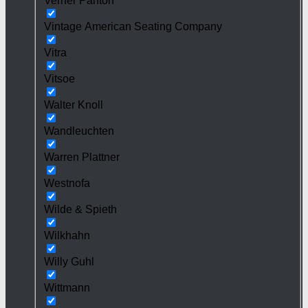
Verner Panton
Vintage American Seating Company
Vitra
Vitsoe
Walter Knoll
Wandleuchten
Warren Plattner
Westnofa
Wilde & Spieth
Wilkhahn
Willy Guhl
Wittmann