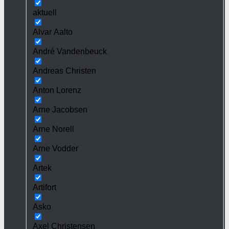
aktuell
Alvar Aalto
André Vandenbeuck
Andreas Christen
Anton Lorenz
Arne Jacobsen
Arne Norell
Arne Vodder
Artek
Artifort
Asko
Axel Christensen