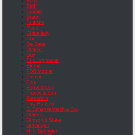
Benz
BMF
Bramin
Braun
Bruksbo
Cado
Cidue Italy
Cor
De Sede
Dietiker
Dux
Erik Jorgensen
Eternit
FDB Møbler
Finmar
Flos
Fog & Morup
France & Son
Fredericia
Fritz Hansen
G. Schanzenbach & Co.
Gelenka
Gimson & Slater
Girsberger
H. P. Spengler