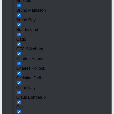
Bruksbo
Bruno Mathsson
Bruno Rey
Bundesland
Cado
CFC Silkeborg
Charles Eames
Charles Pollock
Christian Dell
Cidue Italy
Claus Bonderup
Cor