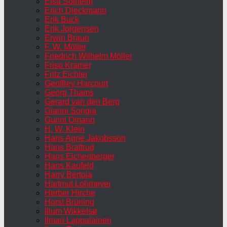
Elsa Solheim
Erich Dieckmann
Erik Buck
Erik Jorgensen
Erwin Braun
F. W. Möller
Friedrich Wilhelm Möller
Friso Kramer
Fritz Eichler
Geoffrey Harcourt
Georg Thams
Gerard van den Berg
Gianni Songia
Gunni Omann
H. W. Klein
Hans Agne Jakobsson
Hans Brattrud
Hans Eichenberger
Hans Kaufeld
Harry Bertoia
Hartmut Lohmeyer
Herber Hirche
Horst Brüning
Illum Wikkelsø
Ilmari Lappalainen