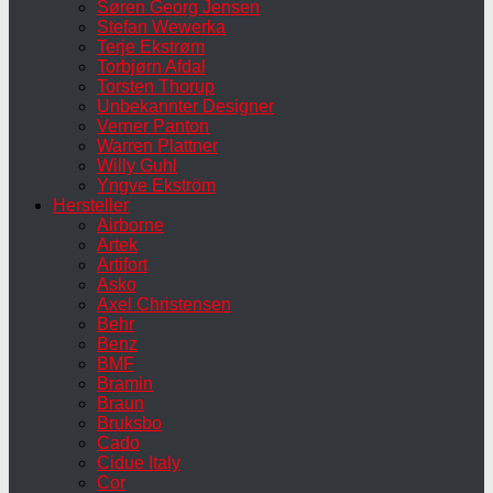
Søren Georg Jensen
Stefan Wewerka
Terje Ekstrøm
Torbjørn Afdal
Torsten Thorup
Unbekannter Designer
Verner Panton
Warren Plattner
Willy Guhl
Yngve Ekström
Hersteller
Airborne
Artek
Artifort
Asko
Axel Christensen
Behr
Benz
BMF
Bramin
Braun
Bruksbo
Cado
Cidue Italy
Cor