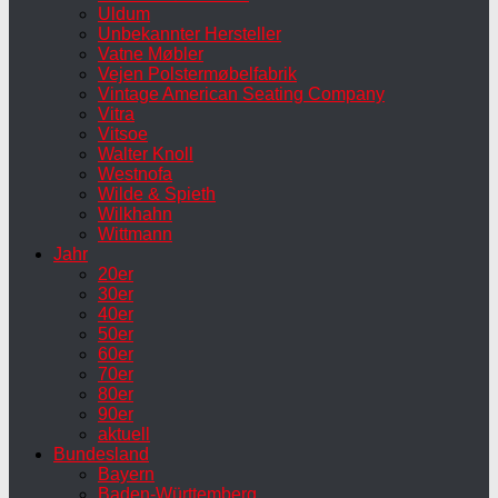
Uldum
Unbekannter Hersteller
Vatne Møbler
Vejen Polstermøbelfabrik
Vintage American Seating Company
Vitra
Vitsoe
Walter Knoll
Westnofa
Wilde & Spieth
Wilkhahn
Wittmann
Jahr
20er
30er
40er
50er
60er
70er
80er
90er
aktuell
Bundesland
Bayern
Baden-Württemberg