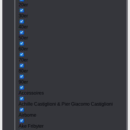
20er
30er
40er
50er
60er
70er
80er
90er
Accessoires
Achille Castiglioni & Pier Giacomo Castiglioni
Airborne
Ake Fribyter