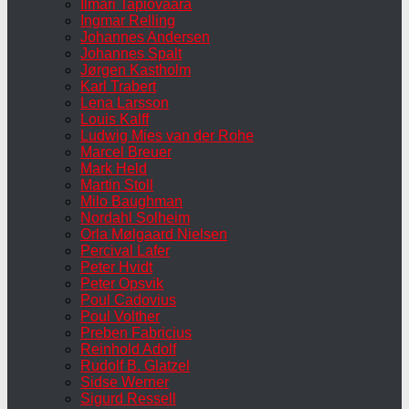
Ilmari Tapiovaara
Ingmar Relling
Johannes Andersen
Johannes Spalt
Jørgen Kastholm
Karl Trabert
Lena Larsson
Louis Kalff
Ludwig Mies van der Rohe
Marcel Breuer
Mark Held
Martin Stoll
Milo Baughman
Nordahl Solheim
Orla Mølgaard Nielsen
Percival Lafer
Peter Hvidt
Peter Opsvik
Poul Cadovius
Poul Volther
Preben Fabricius
Reinhold Adolf
Rudolf B. Glatzel
Sidse Werner
Sigurd Ressell