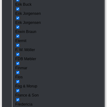
Erik Buck
Erik Jorgensen
Erik Jorgensen
Erwin Braun
Eternit
F. W. Möller
FDB Møbler
Finmar
Flos
Fog & Morup
France & Son
Fredericia