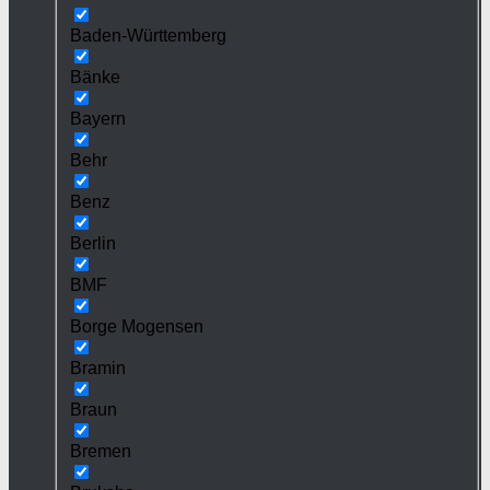
Baden-Württemberg
Bänke
Bayern
Behr
Benz
Berlin
BMF
Borge Mogensen
Bramin
Braun
Bremen