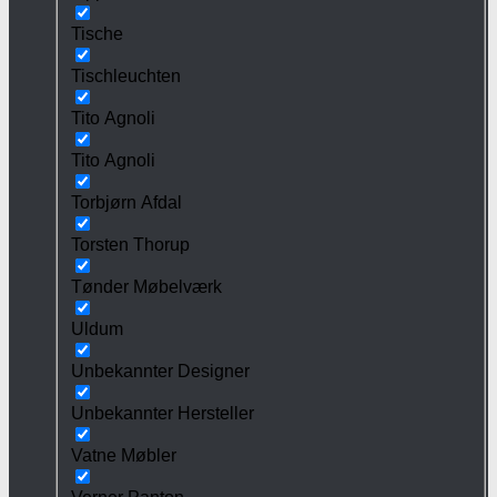
Tische
Tischleuchten
Tito Agnoli
Tito Agnoli
Torbjørn Afdal
Torsten Thorup
Tønder Møbelværk
Uldum
Unbekannter Designer
Unbekannter Hersteller
Vatne Møbler