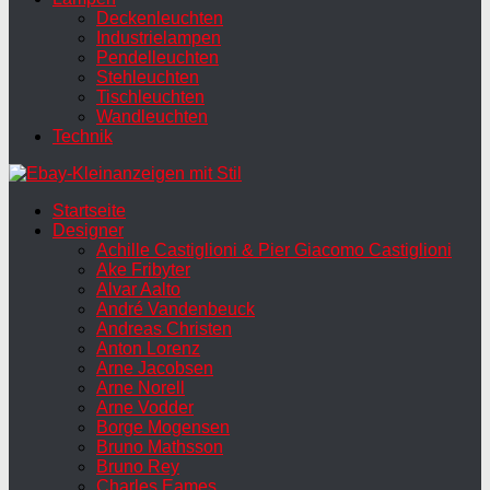
Deckenleuchten
Industrielampen
Pendelleuchten
Stehleuchten
Tischleuchten
Wandleuchten
Technik
Startseite
Designer
Achille Castiglioni & Pier Giacomo Castiglioni
Ake Fribyter
Alvar Aalto
André Vandenbeuck
Andreas Christen
Anton Lorenz
Arne Jacobsen
Arne Norell
Arne Vodder
Borge Mogensen
Bruno Mathsson
Bruno Rey
Charles Eames