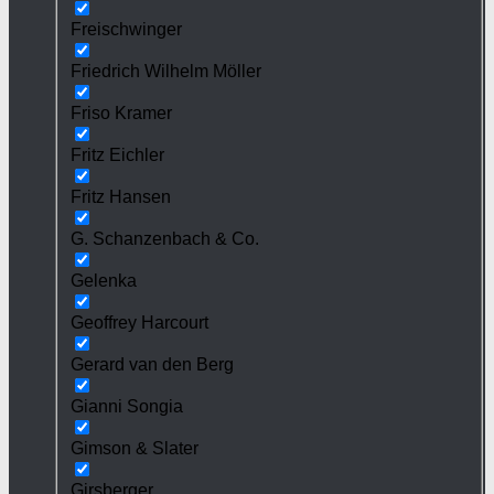
Freischwinger
Friedrich Wilhelm Möller
Friso Kramer
Fritz Eichler
Fritz Hansen
G. Schanzenbach & Co.
Gelenka
Geoffrey Harcourt
Gerard van den Berg
Gianni Songia
Gimson & Slater
Girsberger