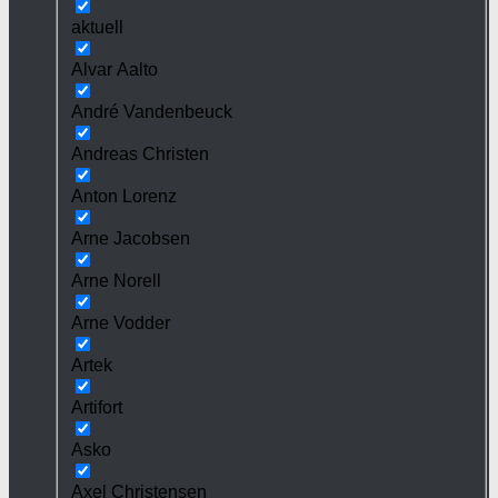
aktuell
Alvar Aalto
André Vandenbeuck
Andreas Christen
Anton Lorenz
Arne Jacobsen
Arne Norell
Arne Vodder
Artek
Artifort
Asko
Axel Christensen