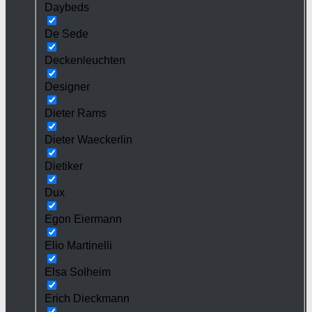
Daybeds
De Sede
Deckenleuchten
Designer
Dieter Rams
Dieter Waeckerlin
Dietiker
Dux
Egon Eiermann
Elio Martinelli
Elsa Solheim
Erich Dieckmann