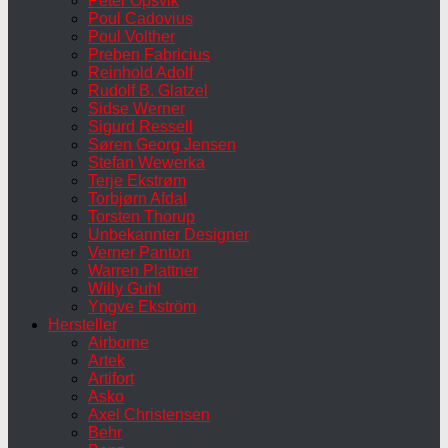
Peter Opsvik
Poul Cadovius
Poul Volther
Preben Fabricius
Reinhold Adolf
Rudolf B. Glatzel
Sidse Werner
Sigurd Ressell
Søren Georg Jensen
Stefan Wewerka
Terje Ekstrøm
Torbjørn Afdal
Torsten Thorup
Unbekannter Designer
Verner Panton
Warren Plattner
Willy Guhl
Yngve Ekström
Hersteller
Airborne
Artek
Artifort
Asko
Axel Christensen
Behr