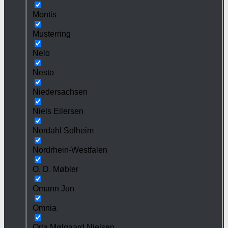
Montis
Musterring
Nelo
Nesto
Niedersachsen
Niels Eilersen
Nordahl Solheim
Nordrhein-Westfalen
O. D. Møbler
Omann Jun
Omnia
Orla Mølgaard Nielsen