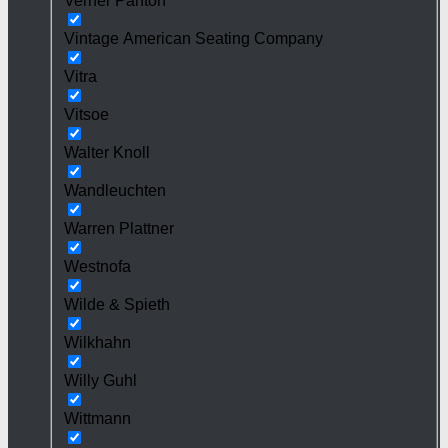
Verner Panton
Vintage American Seating Company
Vitra
Vitsoe
Walter Knoll
Wandleuchten
Warren Plattner
Westnofa
Wilde & Spieth
Wilkhahn
Willy Guhl
Wittmann