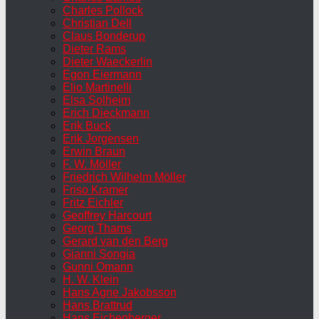
Charles Pollock
Christian Dell
Claus Bonderup
Dieter Rams
Dieter Waeckerlin
Egon Eiermann
Elio Martinelli
Elsa Solheim
Erich Dieckmann
Erik Buck
Erik Jorgensen
Erwin Braun
F. W. Möller
Friedrich Wilhelm Möller
Friso Kramer
Fritz Eichler
Geoffrey Harcourt
Georg Thams
Gerard van den Berg
Gianni Songia
Gunni Omann
H. W. Klein
Hans Agne Jakobsson
Hans Brattrud
Hans Eichenberger