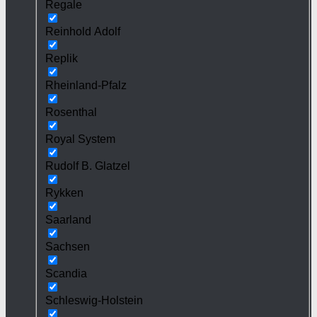
Regale
Reinhold Adolf
Replik
Rheinland-Pfalz
Rosenthal
Royal System
Rudolf B. Glatzel
Rykken
Saarland
Sachsen
Scandia
Schleswig-Holstein