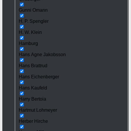
Gunni Omann
H. P. Spengler
H. W. Klein
Hamburg
Hans Agne Jakobsson
Hans Brattrud
Hans Eichenberger
Hans Kaufeld
Harry Bertoia
Hartmut Lohmeyer
Herber Hirche