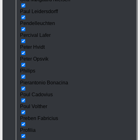
Paul Leidersdorff
Pendelleuchten
Percival Lafer
Peter Hvidt
Peter Opsvik
Philips
Pierantonio Bonacina
Poul Cadovius
Poul Volther
Preben Fabricius
Profilia