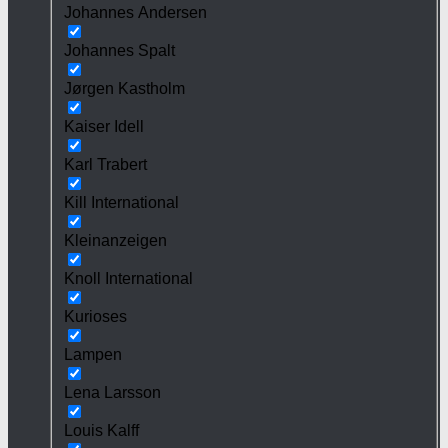
Johannes Andersen
Johannes Spalt
Jørgen Kastholm
Kaiser Idell
Karl Trabert
Kill International
Kleinanzeigen
Knoll International
Kurioses
Lampen
Lena Larsson
Louis Kalff