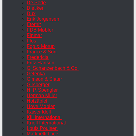
De Sede
Dietiker
Dux
Erik Jorgensen
Eternit
FDB Møbler
Finmar
Flos
Fog & Morup
France & Son
Fredericia
Fritz Hansen
G. Schanzenbach & Co.
Gelenka
Gimson & Slater
Girsberger
H. P. Spengler
Herman Miller
Holzäpfel
Hove Møbler
Kaiser Idell
Kill International
Knoll International
Louis Poulsen
Martinelli Luce