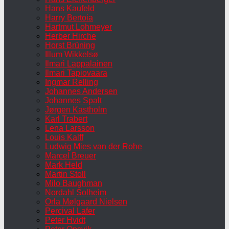
Hans Kaufeld
Harry Bertoia
Hartmut Lohmeyer
Herber Hirche
Horst Brüning
Illum Wikkelsø
Ilmari Lappalainen
Ilmari Tapiovaara
Ingmar Relling
Johannes Andersen
Johannes Spalt
Jørgen Kastholm
Karl Trabert
Lena Larsson
Louis Kalff
Ludwig Mies van der Rohe
Marcel Breuer
Mark Held
Martin Stoll
Milo Baughman
Nordahl Solheim
Orla Mølgaard Nielsen
Percival Lafer
Peter Hvidt