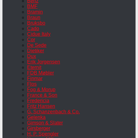
Benz
BMF
Bramin
Braun
Bruksbo
Cado
Cidue Italy
Cor
De Sede
Dietiker
Dux
Erik Jorgensen
Eternit
FDB Møbler
Finmar
Flos
Fog & Morup
France & Son
Fredericia
Fritz Hansen
G. Schanzenbach & Co.
Gelenka
Gimson & Slater
Girsberger
H. P. Spengler