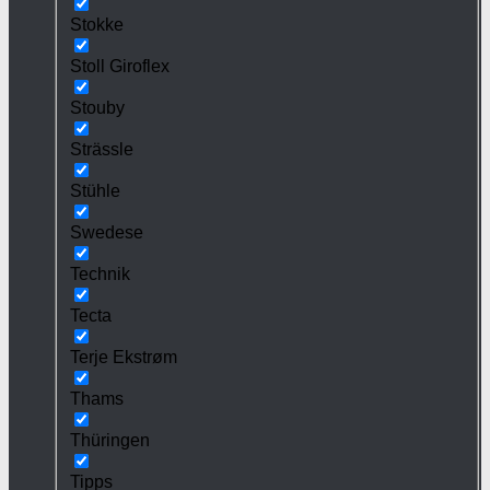
Stokke
Stoll Giroflex
Stouby
Strässle
Stühle
Swedese
Technik
Tecta
Terje Ekstrøm
Thams
Thüringen
Tipps