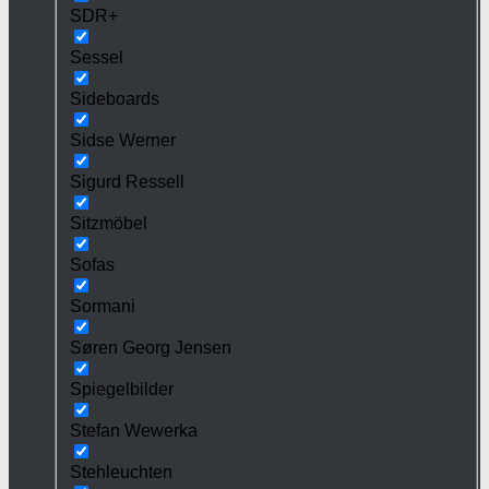
SDR+
Sessel
Sideboards
Sidse Werner
Sigurd Ressell
Sitzmöbel
Sofas
Sormani
Søren Georg Jensen
Spiegelbilder
Stefan Wewerka
Stehleuchten