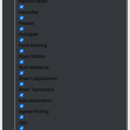
Herman Miller
Hersteller
Hessen
Holzäpfel
Horst Brüning
Hove Møbler
Illum Wikkelsø
Ilmari Lappalainen
Ilmari Tapiovaara
Industrielampen
Ingmar Relling
Jahr