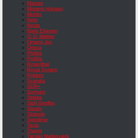
Mauser
Mogens Hansen
Montis
Nelo
Nesto
Niels Eilersen
O. D. Møbler
Omann Jun
Omnia
Philips
Profilia
Rosenthal
Royal System
Rykken
Scandia
SDR+
Sormani
Stokke
Stoll Giroflex
Stouby
Strässle
Swedese
Tecta
Thams
Tønder Møbelværk