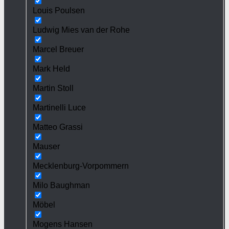
Louis Poulsen
Ludwig Mies van der Rohe
Marcel Breuer
Mark Held
Martin Stoll
Martinelli Luce
Matteo Grassi
Mauser
Mecklenburg-Vorpommern
Milo Baughman
Möbel
Mogens Hansen