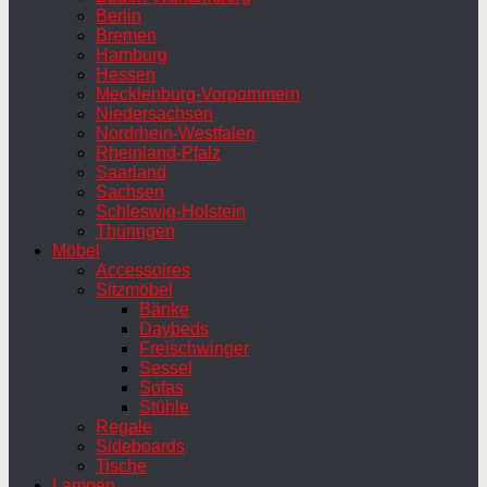
Berlin
Bremen
Hamburg
Hessen
Mecklenburg-Vorpommern
Niedersachsen
Nordrhein-Westfalen
Rheinland-Pfalz
Saarland
Sachsen
Schleswig-Holstein
Thüringen
Möbel
Accessoires
Sitzmöbel
Bänke
Daybeds
Freischwinger
Sessel
Sofas
Stühle
Regale
Sideboards
Tische
Lampen