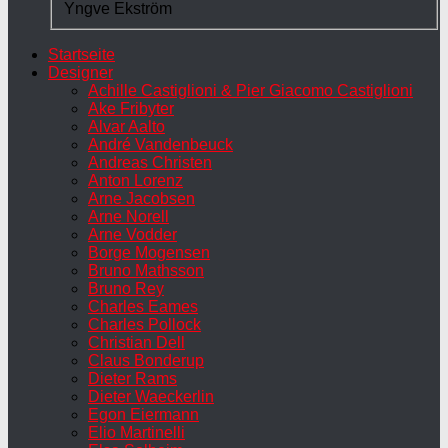
Yngve Ekström
Startseite
Designer
Achille Castiglioni & Pier Giacomo Castiglioni
Ake Fribyter
Alvar Aalto
André Vandenbeuck
Andreas Christen
Anton Lorenz
Arne Jacobsen
Arne Norell
Arne Vodder
Borge Mogensen
Bruno Mathsson
Bruno Rey
Charles Eames
Charles Pollock
Christian Dell
Claus Bonderup
Dieter Rams
Dieter Waeckerlin
Egon Eiermann
Elio Martinelli