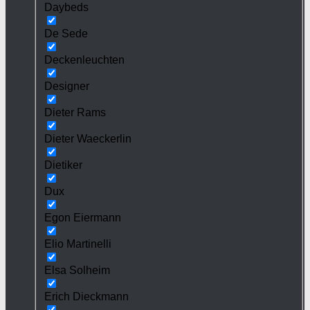
Daybeds
De Sede
Deckenleuchten
Designer
Dieter Rams
Dieter Waeckerlin
Dietiker
Dux
Egon Eiermann
Elio Martinelli
Elsa Solheim
Erich Dieckmann