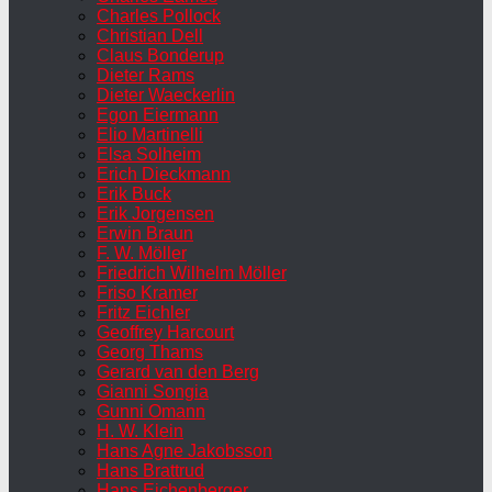
Charles Pollock
Christian Dell
Claus Bonderup
Dieter Rams
Dieter Waeckerlin
Egon Eiermann
Elio Martinelli
Elsa Solheim
Erich Dieckmann
Erik Buck
Erik Jorgensen
Erwin Braun
F. W. Möller
Friedrich Wilhelm Möller
Friso Kramer
Fritz Eichler
Geoffrey Harcourt
Georg Thams
Gerard van den Berg
Gianni Songia
Gunni Omann
H. W. Klein
Hans Agne Jakobsson
Hans Brattrud
Hans Eichenberger