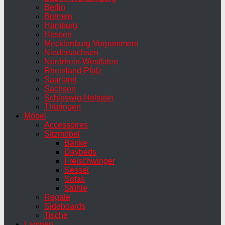
Berlin
Bremen
Hamburg
Hessen
Mecklenburg-Vorpommern
Niedersachsen
Nordrhein-Westfalen
Rheinland-Pfalz
Saarland
Sachsen
Schleswig-Holstein
Thüringen
Möbel
Accessoires
Sitzmöbel
Bänke
Daybeds
Freischwinger
Sessel
Sofas
Stühle
Regale
Sideboards
Tische
Lampen