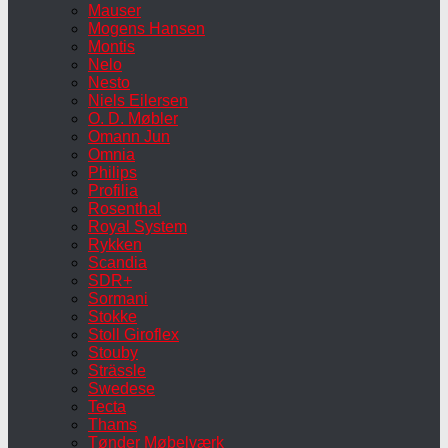
Mauser
Mogens Hansen
Montis
Nelo
Nesto
Niels Eilersen
O. D. Møbler
Omann Jun
Omnia
Philips
Profilia
Rosenthal
Royal System
Rykken
Scandia
SDR+
Sormani
Stokke
Stoll Giroflex
Stouby
Strässle
Swedese
Tecta
Thams
Tønder Møbelværk