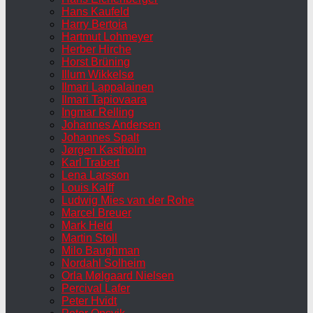
Hans Kaufeld
Harry Bertoia
Hartmut Lohmeyer
Herber Hirche
Horst Brüning
Illum Wikkelsø
Ilmari Lappalainen
Ilmari Tapiovaara
Ingmar Relling
Johannes Andersen
Johannes Spalt
Jørgen Kastholm
Karl Trabert
Lena Larsson
Louis Kalff
Ludwig Mies van der Rohe
Marcel Breuer
Mark Held
Martin Stoll
Milo Baughman
Nordahl Solheim
Orla Mølgaard Nielsen
Percival Lafer
Peter Hvidt