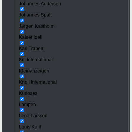
Johannes Andersen
Johannes Spalt
Jørgen Kastholm
Kaiser Idell
Karl Trabert
Kill International
Kleinanzeigen
Knoll International
Kurioses
Lampen
Lena Larsson
Louis Kalff