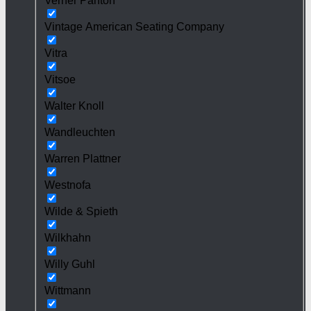
Verner Panton
Vintage American Seating Company
Vitra
Vitsoe
Walter Knoll
Wandleuchten
Warren Plattner
Westnofa
Wilde & Spieth
Wilkhahn
Willy Guhl
Wittmann