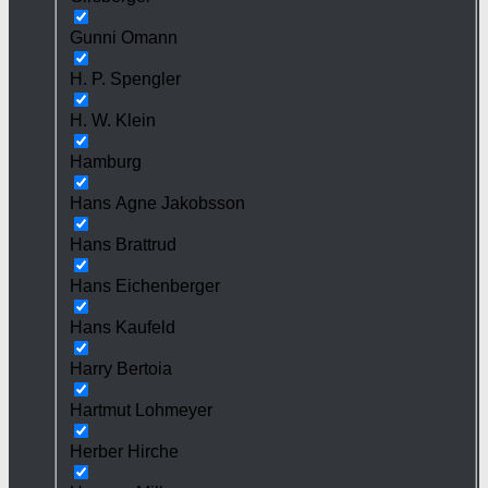
Gunni Omann
H. P. Spengler
H. W. Klein
Hamburg
Hans Agne Jakobsson
Hans Brattrud
Hans Eichenberger
Hans Kaufeld
Harry Bertoia
Hartmut Lohmeyer
Herber Hirche