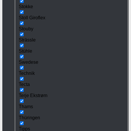
Stokke
Stoll Giroflex
Stouby
Strässle
Stühle
Swedese
Technik
Tecta
Terje Ekstrøm
Thams
Thüringen
Tipps