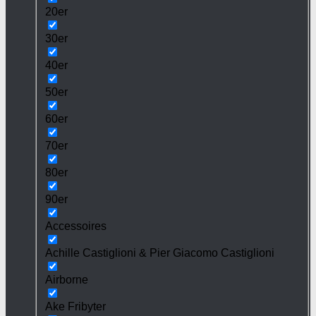
20er
30er
40er
50er
60er
70er
80er
90er
Accessoires
Achille Castiglioni & Pier Giacomo Castiglioni
Airborne
Ake Fribyter