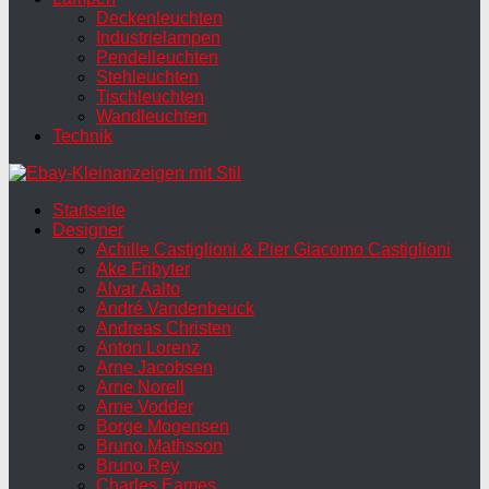
Deckenleuchten
Industrielampen
Pendelleuchten
Stehleuchten
Tischleuchten
Wandleuchten
Technik
Startseite
Designer
Achille Castiglioni & Pier Giacomo Castiglioni
Ake Fribyter
Alvar Aalto
André Vandenbeuck
Andreas Christen
Anton Lorenz
Arne Jacobsen
Arne Norell
Arne Vodder
Borge Mogensen
Bruno Mathsson
Bruno Rey
Charles Eames