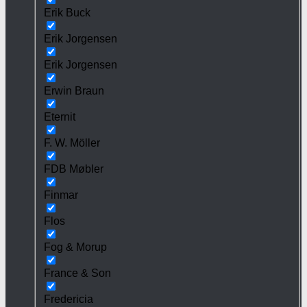
Erik Buck
Erik Jorgensen
Erik Jorgensen
Erwin Braun
Eternit
F. W. Möller
FDB Møbler
Finmar
Flos
Fog & Morup
France & Son
Fredericia