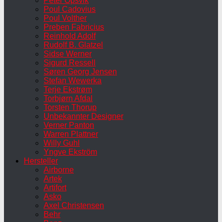
Peter Opsvik
Poul Cadovius
Poul Volther
Preben Fabricius
Reinhold Adolf
Rudolf B. Glatzel
Sidse Werner
Sigurd Ressell
Søren Georg Jensen
Stefan Wewerka
Terje Ekstrøm
Torbjørn Afdal
Torsten Thorup
Unbekannter Designer
Verner Panton
Warren Plattner
Willy Guhl
Yngve Ekström
Hersteller
Airborne
Artek
Artifort
Asko
Axel Christensen
Behr