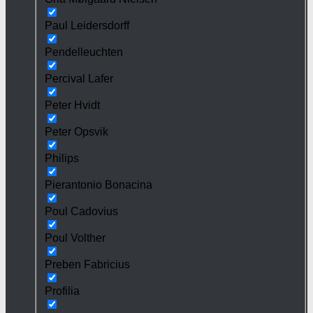
Paul Leidersdorff
Pendelleuchten
Percival Lafer
Peter Hvidt
Peter Opsvik
Philips
Pierantonio Bonacina
Poul Cadovius
Poul Volther
Preben Fabricius
Profilia