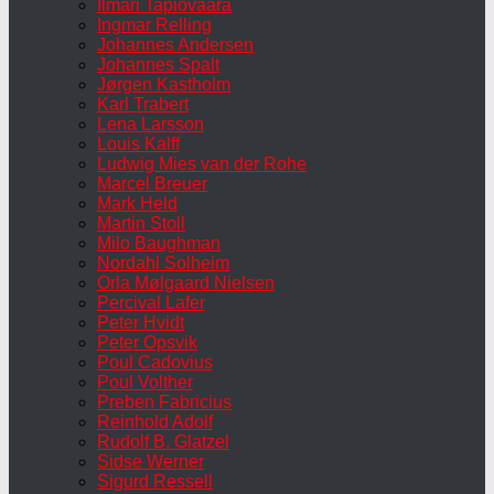
Ilmari Tapiovaara
Ingmar Relling
Johannes Andersen
Johannes Spalt
Jørgen Kastholm
Karl Trabert
Lena Larsson
Louis Kalff
Ludwig Mies van der Rohe
Marcel Breuer
Mark Held
Martin Stoll
Milo Baughman
Nordahl Solheim
Orla Mølgaard Nielsen
Percival Lafer
Peter Hvidt
Peter Opsvik
Poul Cadovius
Poul Volther
Preben Fabricius
Reinhold Adolf
Rudolf B. Glatzel
Sidse Werner
Sigurd Ressell