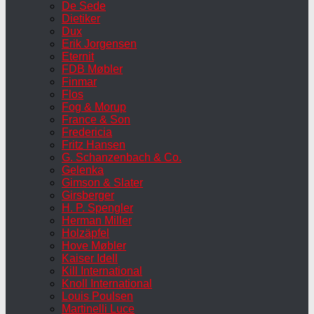
De Sede
Dietiker
Dux
Erik Jorgensen
Eternit
FDB Møbler
Finmar
Flos
Fog & Morup
France & Son
Fredericia
Fritz Hansen
G. Schanzenbach & Co.
Gelenka
Gimson & Slater
Girsberger
H. P. Spengler
Herman Miller
Holzäpfel
Hove Møbler
Kaiser Idell
Kill International
Knoll International
Louis Poulsen
Martinelli Luce