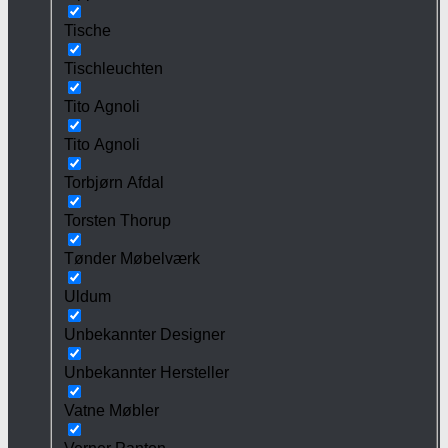
Tische
Tischleuchten
Tito Agnoli
Tito Agnoli
Torbjørn Afdal
Torsten Thorup
Tønder Møbelværk
Uldum
Unbekannter Designer
Unbekannter Hersteller
Vatne Møbler