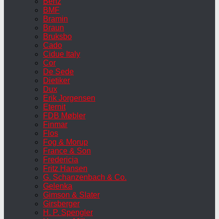
Benz
BMF
Bramin
Braun
Bruksbo
Cado
Cidue Italy
Cor
De Sede
Dietiker
Dux
Erik Jorgensen
Eternit
FDB Møbler
Finmar
Flos
Fog & Morup
France & Son
Fredericia
Fritz Hansen
G. Schanzenbach & Co.
Gelenka
Gimson & Slater
Girsberger
H. P. Spengler