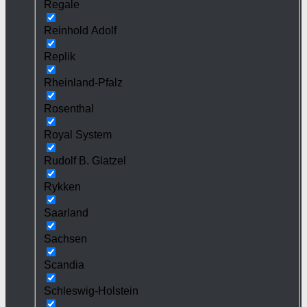
Regale
Reinhold Adolf
Replik
Rheinland-Pfalz
Rosenthal
Royal System
Rudolf B. Glatzel
Rykken
Saarland
Sachsen
Scandia
Schleswig-Holstein