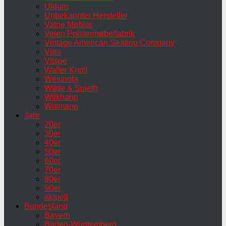
Uldum
Unbekannter Hersteller
Vatne Møbler
Vejen Polstermøbelfabrik
Vintage American Seating Company
Vitra
Vitsoe
Walter Knoll
Westnofa
Wilde & Spieth
Wilkhahn
Wittmann
Jahr
20er
30er
40er
50er
60er
70er
80er
90er
aktuell
Bundesland
Bayern
Baden-Württemberg