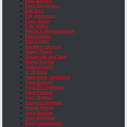
Elsa Solheim
Erich Dieckmann
Erik Buck
Erik Jorgensen
Erwin Braun
F. W. Möller
Friedrich Wilhelm Möller
Friso Kramer
Fritz Eichler
Geoffrey Harcourt
Georg Thams
Gerard van den Berg
Gianni Songia
Gunni Omann
H. W. Klein
Hans Agne Jakobsson
Hans Brattrud
Hans Eichenberger
Hans Kaufeld
Harry Bertoia
Hartmut Lohmeyer
Herber Hirche
Horst Brüning
Illum Wikkelsø
Ilmari Lappalainen