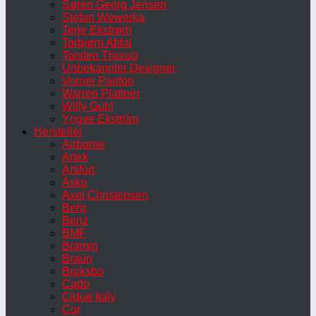
Søren Georg Jensen
Stefan Wewerka
Terje Ekstrøm
Torbjørn Afdal
Torsten Thorup
Unbekannter Designer
Verner Panton
Warren Plattner
Willy Guhl
Yngve Ekström
Hersteller
Airborne
Artek
Artifort
Asko
Axel Christensen
Behr
Benz
BMF
Bramin
Braun
Bruksbo
Cado
Cidue Italy
Cor