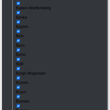
Baden-Württemberg
Bänke
Bayern
Behr
Benz
Berlin
BMF
Borge Mogensen
Bramin
Braun
Bremen