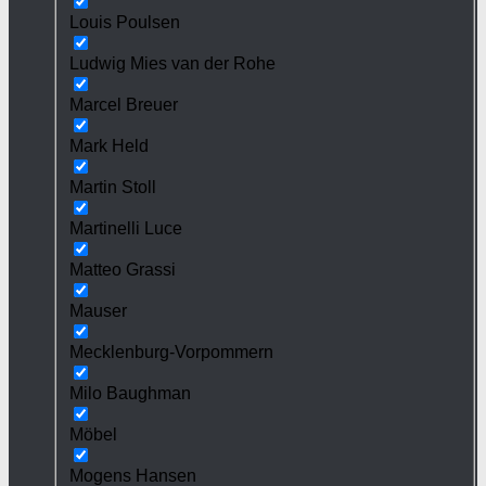
Louis Poulsen
Ludwig Mies van der Rohe
Marcel Breuer
Mark Held
Martin Stoll
Martinelli Luce
Matteo Grassi
Mauser
Mecklenburg-Vorpommern
Milo Baughman
Möbel
Mogens Hansen