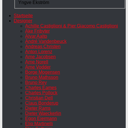
Yngve Ekström
Startseite
Designer
Achille Castiglioni & Pier Giacomo Castiglioni
Ake Fribyter
Alvar Aalto
André Vandenbeuck
Andreas Christen
Anton Lorenz
Arne Jacobsen
Arne Norell
Arne Vodder
Borge Mogensen
Bruno Mathsson
Bruno Rey
Charles Eames
Charles Pollock
Christian Dell
Claus Bonderup
Dieter Rams
Dieter Waeckerlin
Egon Eiermann
Elio Martinelli