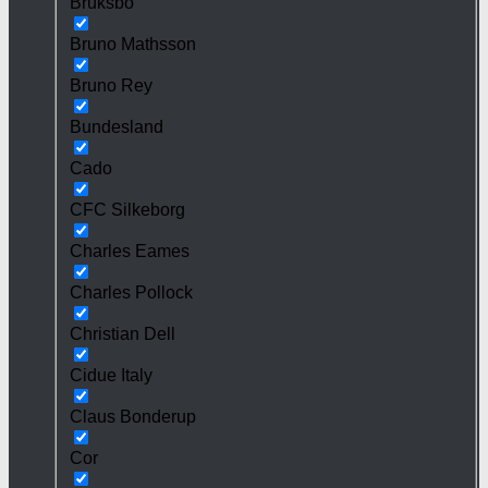
Bruksbo
Bruno Mathsson
Bruno Rey
Bundesland
Cado
CFC Silkeborg
Charles Eames
Charles Pollock
Christian Dell
Cidue Italy
Claus Bonderup
Cor