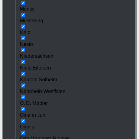
Montis
Musterring
Nelo
Nesto
Niedersachsen
Niels Eilersen
Nordahl Solheim
Nordrhein-Westfalen
O. D. Møbler
Omann Jun
Omnia
Orla Mølgaard Nielsen