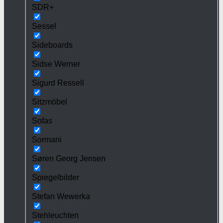
SDR+
Sessel
Sideboards
Sidse Werner
Sigurd Ressell
Sitzmöbel
Sofas
Sormani
Søren Georg Jensen
Spiegelbilder
Stefan Wewerka
Stehleuchten