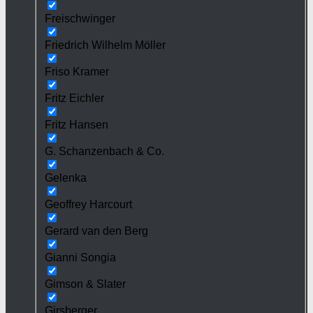
Freischwinger
Friedrich Wilhelm Möller
Friso Kramer
Fritz Eichler
Fritz Hansen
G. Schanzenbach & Co.
Gelenka
Geoffrey Harcourt
Gerard van den Berg
Gianni Songia
Gimson & Slater
Girsberger