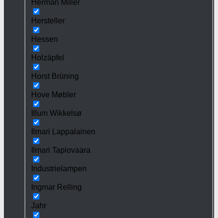
Herman Miller
Hersteller
Hessen
Holzäpfel
Horst Brüning
Hove Møbler
Illum Wikkelsø
Ilmari Lappalainen
Ilmari Tapiovaara
Industrielampen
Ingmar Relling
Jahr