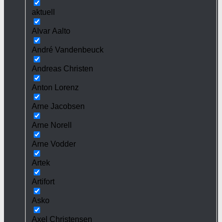
aktuell
Alvar Aalto
André Vandenbeuck
Andreas Christen
Anton Lorenz
Arne Jacobsen
Arne Norell
Arne Vodder
Artek
Artifort
Asko
Axel Christensen