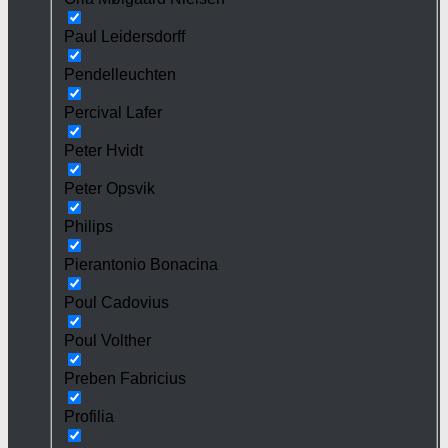
Paul Leidersdorff
Pendelleuchten
Percival Lafer
Peter Hvidt
Peter Opsvik
Philips
Pierantonio Bonacina
Poul Cadovius
Poul Volther
Preben Fabricius
Profilia