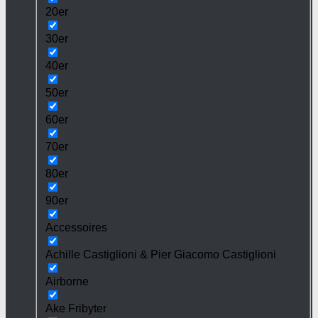
20er
30er
40er
50er
60er
70er
80er
90er
Accessoires
Achille Castiglioni & Pier Giacomo Castiglioni
Airborne
Ake Fribyter