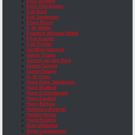
Elsa Solheim
Erich Dieckmann
Erik Buck
Erik Jorgensen
Erwin Braun
F. W. Möller
Friedrich Wilhelm Möller
Friso Kramer
Fritz Eichler
Geoffrey Harcourt
Georg Thams
Gerard van den Berg
Gianni Songia
Gunni Omann
H. W. Klein
Hans Agne Jakobsson
Hans Brattrud
Hans Eichenberger
Hans Kaufeld
Harry Bertoia
Hartmut Lohmeyer
Herber Hirche
Horst Brüning
Illum Wikkelsø
Ilmari Lappalainen