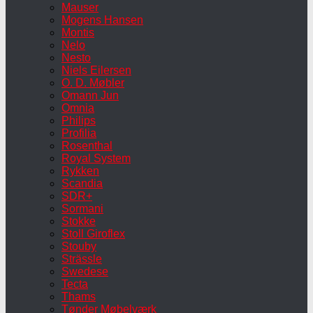
Mauser
Mogens Hansen
Montis
Nelo
Nesto
Niels Eilersen
O. D. Møbler
Omann Jun
Omnia
Philips
Profilia
Rosenthal
Royal System
Rykken
Scandia
SDR+
Sormani
Stokke
Stoll Giroflex
Stouby
Strässle
Swedese
Tecta
Thams
Tønder Møbelværk