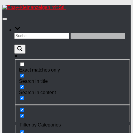
Zum
Inhalt
springen
Exact matches only
Search in title
Search in content
Filter by Categories