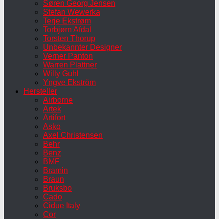
Søren Georg Jensen
Stefan Wewerka
Terje Ekstrøm
Torbjørn Afdal
Torsten Thorup
Unbekannter Designer
Verner Panton
Warren Plattner
Willy Guhl
Yngve Ekström
Hersteller
Airborne
Artek
Artifort
Asko
Axel Christensen
Behr
Benz
BMF
Bramin
Braun
Bruksbo
Cado
Cidue Italy
Cor