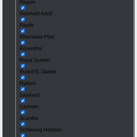
Regale
Reinhold Adolf
Replik
Rheinland-Pfalz
Rosenthal
Royal System
Rudolf B. Glatzel
Rykken
Saarland
Sachsen
Scandia
Schleswig-Holstein