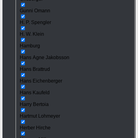
Gunni Omann
H. P. Spengler
H. W. Klein
Hamburg
Hans Agne Jakobsson
Hans Brattrud
Hans Eichenberger
Hans Kaufeld
Harry Bertoia
Hartmut Lohmeyer
Herber Hirche