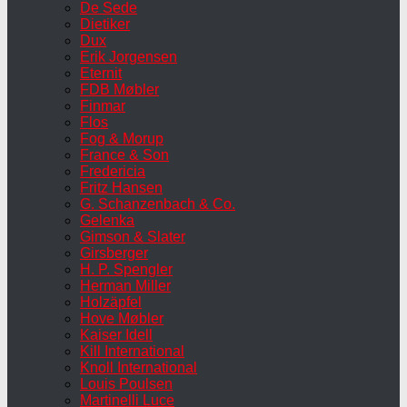
De Sede
Dietiker
Dux
Erik Jorgensen
Eternit
FDB Møbler
Finmar
Flos
Fog & Morup
France & Son
Fredericia
Fritz Hansen
G. Schanzenbach & Co.
Gelenka
Gimson & Slater
Girsberger
H. P. Spengler
Herman Miller
Holzäpfel
Hove Møbler
Kaiser Idell
Kill International
Knoll International
Louis Poulsen
Martinelli Luce