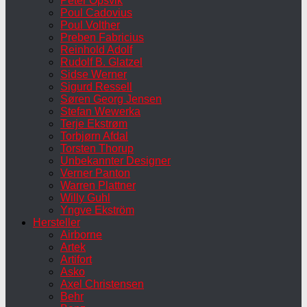
Peter Opsvik
Poul Cadovius
Poul Volther
Preben Fabricius
Reinhold Adolf
Rudolf B. Glatzel
Sidse Werner
Sigurd Ressell
Søren Georg Jensen
Stefan Wewerka
Terje Ekstrøm
Torbjørn Afdal
Torsten Thorup
Unbekannter Designer
Verner Panton
Warren Plattner
Willy Guhl
Yngve Ekström
Hersteller
Airborne
Artek
Artifort
Asko
Axel Christensen
Behr