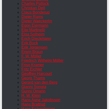
Charles Pollock
Christian Dell
Claus Bonderup
Dieter Rams
Dieter Waeckerlin
Egon Eiermann
Elio Martinelli
Elsa Solheim
Erich Dieckmann
Erik Buck
Erik Jorgensen
Erwin Braun
F. W. Möller
Friedrich Wilhelm Möller
Friso Kramer
Fritz Eichler
Geoffrey Harcourt
Georg Thams
Gerard van den Berg
Gianni Songia
Gunni Omann
H. W. Klein
Hans Agne Jakobsson
Hans Brattrud
Hans Eichenberger