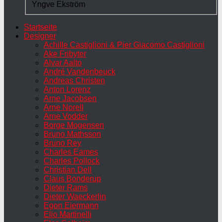
Yngve Ekström
Startseite
Designer
Achille Castiglioni & Pier Giacomo Castiglioni
Ake Fribyter
Alvar Aalto
André Vandenbeuck
Andreas Christen
Anton Lorenz
Arne Jacobsen
Arne Norell
Arne Vodder
Borge Mogensen
Bruno Mathsson
Bruno Rey
Charles Eames
Charles Pollock
Christian Dell
Claus Bonderup
Dieter Rams
Dieter Waeckerlin
Egon Eiermann
Elio Martinelli