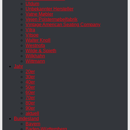
Uldum
Unbekannter Hersteller
Vatne Møbler
Vejen Polstermøbelfabrik
Vintage American Seating Company
Vitra
Vitsoe
Walter Knoll
Westnofa
Wilde & Spieth
Wilkhahn
Wittmann
Jahr
20er
30er
40er
50er
60er
70er
80er
90er
aktuell
Bundesland
Bayern
Baden-Württemberg