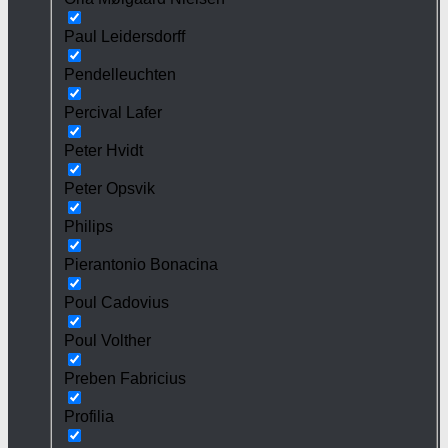
Paul Leidersdorff
Pendelleuchten
Percival Lafer
Peter Hvidt
Peter Opsvik
Philips
Pierantonio Bonacina
Poul Cadovius
Poul Volther
Preben Fabricius
Profilia