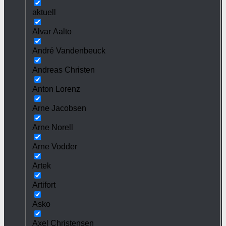
aktuell
Alvar Aalto
André Vandenbeuck
Andreas Christen
Anton Lorenz
Arne Jacobsen
Arne Norell
Arne Vodder
Artek
Artifort
Asko
Axel Christensen