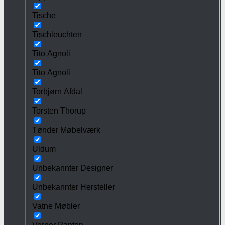
Tische
Tischleuchten
Tito Agnoli
Tito Agnoli
Torbjørn Afdal
Torsten Thorup
Tønder Møbelværk
Uldum
Unbekannter Designer
Unbekannter Hersteller
Vatne Møbler