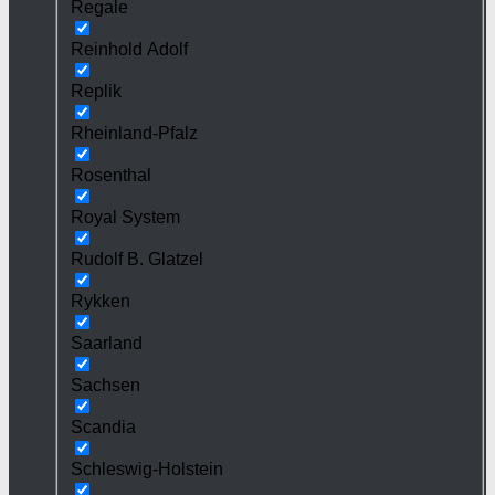
Regale
Reinhold Adolf
Replik
Rheinland-Pfalz
Rosenthal
Royal System
Rudolf B. Glatzel
Rykken
Saarland
Sachsen
Scandia
Schleswig-Holstein