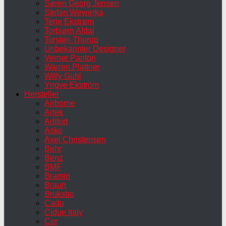
Søren Georg Jensen
Stefan Wewerka
Terje Ekstrøm
Torbjørn Afdal
Torsten Thorup
Unbekannter Designer
Verner Panton
Warren Plattner
Willy Guhl
Yngve Ekström
Hersteller
Airborne
Artek
Artifort
Asko
Axel Christensen
Behr
Benz
BMF
Bramin
Braun
Bruksbo
Cado
Cidue Italy
Cor