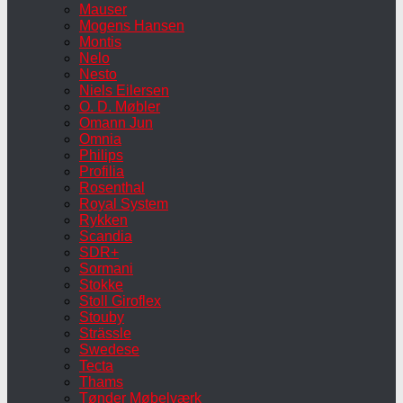
Mauser
Mogens Hansen
Montis
Nelo
Nesto
Niels Eilersen
O. D. Møbler
Omann Jun
Omnia
Philips
Profilia
Rosenthal
Royal System
Rykken
Scandia
SDR+
Sormani
Stokke
Stoll Giroflex
Stouby
Strässle
Swedese
Tecta
Thams
Tønder Møbelværk