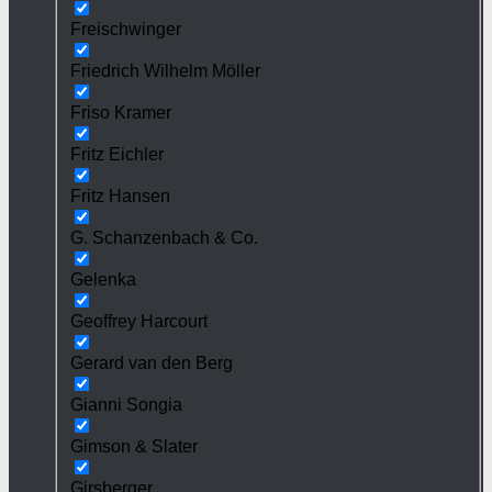
Freischwinger
Friedrich Wilhelm Möller
Friso Kramer
Fritz Eichler
Fritz Hansen
G. Schanzenbach & Co.
Gelenka
Geoffrey Harcourt
Gerard van den Berg
Gianni Songia
Gimson & Slater
Girsberger