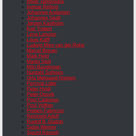
Ilmari Tapiovaara
Ingmar Relling
Johannes Andersen
Johannes Spalt
Jørgen Kastholm
Karl Trabert
Lena Larsson
Louis Kalff
Ludwig Mies van der Rohe
Marcel Breuer
Mark Held
Martin Stoll
Milo Baughman
Nordahl Solheim
Orla Mølgaard Nielsen
Percival Lafer
Peter Hvidt
Peter Opsvik
Poul Cadovius
Poul Volther
Preben Fabricius
Reinhold Adolf
Rudolf B. Glatzel
Sidse Werner
Sigurd Ressell