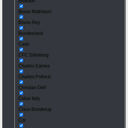
Bruksbo
Bruno Mathsson
Bruno Rey
Bundesland
Cado
CFC Silkeborg
Charles Eames
Charles Pollock
Christian Dell
Cidue Italy
Claus Bonderup
Cor