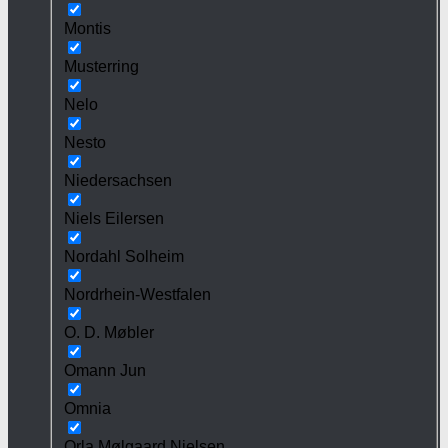
Montis
Musterring
Nelo
Nesto
Niedersachsen
Niels Eilersen
Nordahl Solheim
Nordrhein-Westfalen
O. D. Møbler
Omann Jun
Omnia
Orla Mølgaard Nielsen