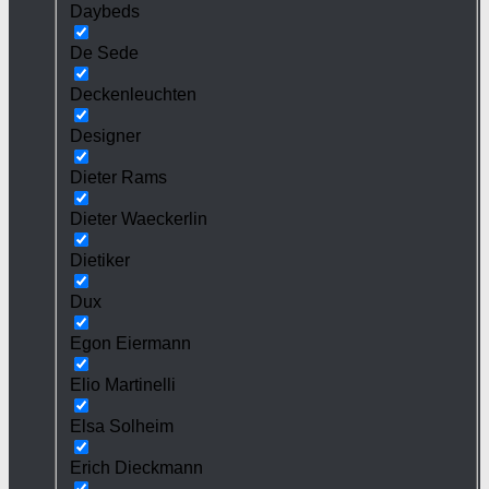
Daybeds
De Sede
Deckenleuchten
Designer
Dieter Rams
Dieter Waeckerlin
Dietiker
Dux
Egon Eiermann
Elio Martinelli
Elsa Solheim
Erich Dieckmann