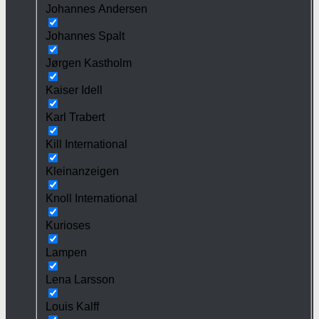
Johannes Andersen
Johannes Spalt
Jørgen Kastholm
Kaiser Idell
Karl Trabert
Kill International
Kleinanzeigen
Knoll International
Kurioses
Lampen
Lena Larsson
Louis Kalff