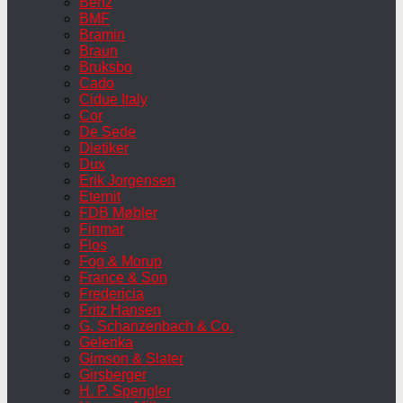
Benz
BMF
Bramin
Braun
Bruksbo
Cado
Cidue Italy
Cor
De Sede
Dietiker
Dux
Erik Jorgensen
Eternit
FDB Møbler
Finmar
Flos
Fog & Morup
France & Son
Fredericia
Fritz Hansen
G. Schanzenbach & Co.
Gelenka
Gimson & Slater
Girsberger
H. P. Spengler