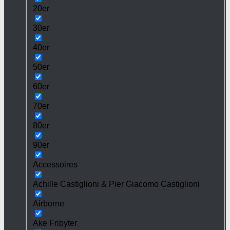
20er
30er
40er
50er
60er
70er
80er
90er
Accessoires
Achille Castiglioni & Pier Giacomo Castiglioni
Airborne
Ake Fribyter