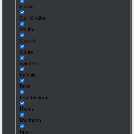
Stokke
Stoll Giroflex
Stouby
Strässle
Stühle
Swedese
Technik
Tecta
Terje Ekstrøm
Thams
Thüringen
Tipps