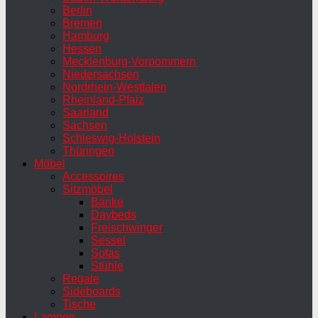
Berlin
Bremen
Hamburg
Hessen
Mecklenburg-Vorpommern
Niedersachsen
Nordrhein-Westfalen
Rheinland-Pfalz
Saarland
Sachsen
Schleswig-Holstein
Thüringen
Möbel
Accessoires
Sitzmöbel
Bänke
Daybeds
Freischwinger
Sessel
Sofas
Stühle
Regale
Sideboards
Tische
Lampen