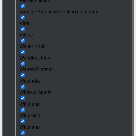
Verner Panton
Vintage American Seating Company
Vitra
Vitsoe
Walter Knoll
Wandleuchten
Warren Plattner
Westnofa
Wilde & Spieth
Wilkhahn
Willy Guhl
Wittmann