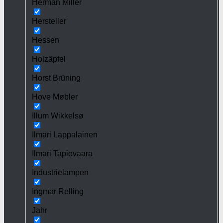
Herman Miller
Hersteller
Hessen
Holzäpfel
Horst Brüning
Hove Møbler
Illum Wikkelsø
Ilmari Lappalainen
Ilmari Tapiovaara
Industrielampen
Ingmar Relling
Jahr