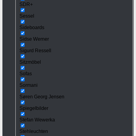
SDR+
Sessel
Sideboards
Sidse Werner
Sigurd Ressell
Sitzmöbel
Sofas
Sormani
Søren Georg Jensen
Spiegelbilder
Stefan Wewerka
Stehleuchten