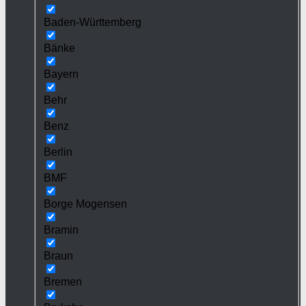
Baden-Württemberg
Bänke
Bayern
Behr
Benz
Berlin
BMF
Borge Mogensen
Bramin
Braun
Bremen