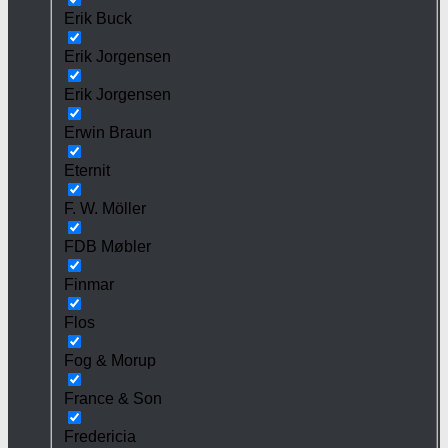
Erik Buck
Erik Jorgensen
Erik Jorgensen
Erwin Braun
Eternit
F. W. Möller
FDB Møbler
Finmar
Flos
Fog & Morup
France & Son
Fredericia