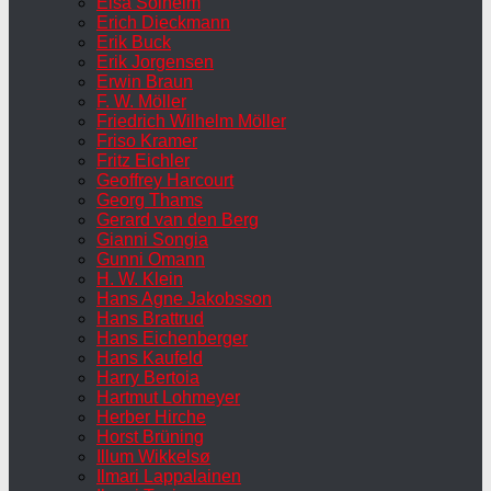
Elsa Solheim
Erich Dieckmann
Erik Buck
Erik Jorgensen
Erwin Braun
F. W. Möller
Friedrich Wilhelm Möller
Friso Kramer
Fritz Eichler
Geoffrey Harcourt
Georg Thams
Gerard van den Berg
Gianni Songia
Gunni Omann
H. W. Klein
Hans Agne Jakobsson
Hans Brattrud
Hans Eichenberger
Hans Kaufeld
Harry Bertoia
Hartmut Lohmeyer
Herber Hirche
Horst Brüning
Illum Wikkelsø
Ilmari Lappalainen