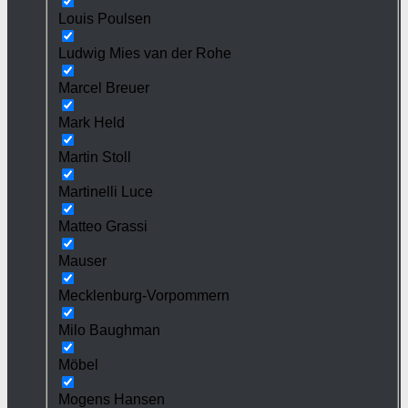
Louis Poulsen
Ludwig Mies van der Rohe
Marcel Breuer
Mark Held
Martin Stoll
Martinelli Luce
Matteo Grassi
Mauser
Mecklenburg-Vorpommern
Milo Baughman
Möbel
Mogens Hansen