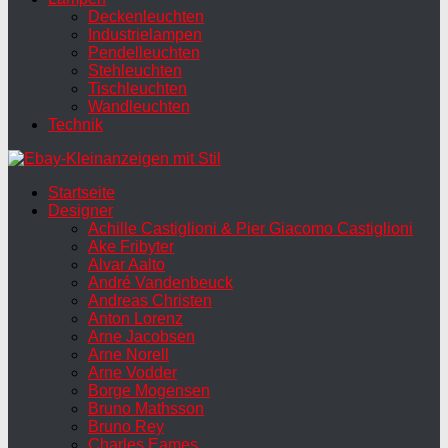
Deckenleuchten
Industrielampen
Pendelleuchten
Stehleuchten
Tischleuchten
Wandleuchten
Technik
Startseite
Designer
Achille Castiglioni & Pier Giacomo Castiglioni
Ake Fribyter
Alvar Aalto
André Vandenbeuck
Andreas Christen
Anton Lorenz
Arne Jacobsen
Arne Norell
Arne Vodder
Borge Mogensen
Bruno Mathsson
Bruno Rey
Charles Eames