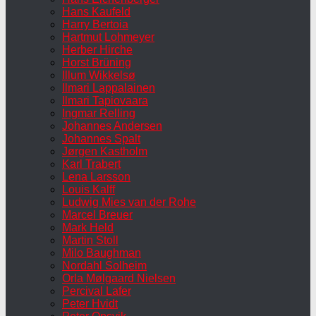
Hans Kaufeld
Harry Bertoia
Hartmut Lohmeyer
Herber Hirche
Horst Brüning
Illum Wikkelsø
Ilmari Lappalainen
Ilmari Tapiovaara
Ingmar Relling
Johannes Andersen
Johannes Spalt
Jørgen Kastholm
Karl Trabert
Lena Larsson
Louis Kalff
Ludwig Mies van der Rohe
Marcel Breuer
Mark Held
Martin Stoll
Milo Baughman
Nordahl Solheim
Orla Mølgaard Nielsen
Percival Lafer
Peter Hvidt