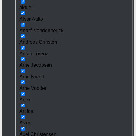
aktuell
Alvar Aalto
André Vandenbeuck
Andreas Christen
Anton Lorenz
Arne Jacobsen
Arne Norell
Arne Vodder
Artek
Artifort
Asko
Axel Christensen