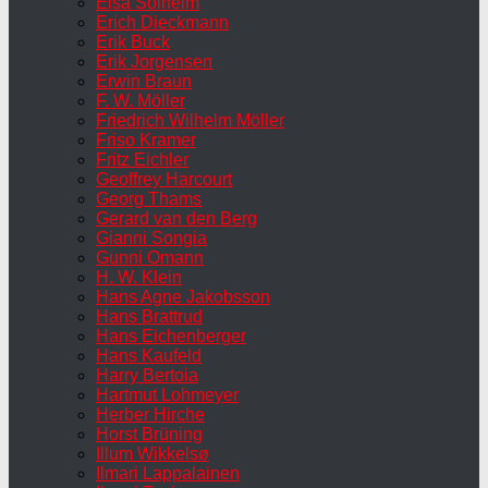
Elsa Solheim
Erich Dieckmann
Erik Buck
Erik Jorgensen
Erwin Braun
F. W. Möller
Friedrich Wilhelm Möller
Friso Kramer
Fritz Eichler
Geoffrey Harcourt
Georg Thams
Gerard van den Berg
Gianni Songia
Gunni Omann
H. W. Klein
Hans Agne Jakobsson
Hans Brattrud
Hans Eichenberger
Hans Kaufeld
Harry Bertoia
Hartmut Lohmeyer
Herber Hirche
Horst Brüning
Illum Wikkelsø
Ilmari Lappalainen