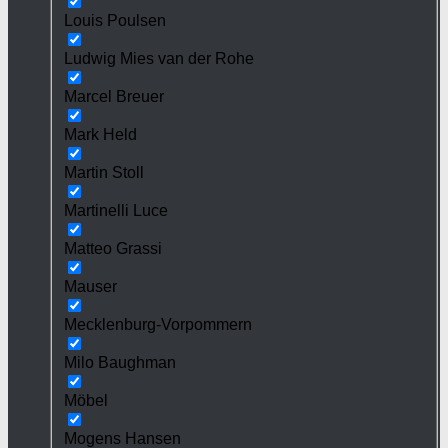
Louis Poulsen
Ludwig Mies van der Rohe
Marcel Breuer
Mark Held
Martin Stoll
Martinelli Luce
Matteo Grassi
Mauser
Mecklenburg-Vorpommern
Milo Baughman
Möbel
Mogens Hansen