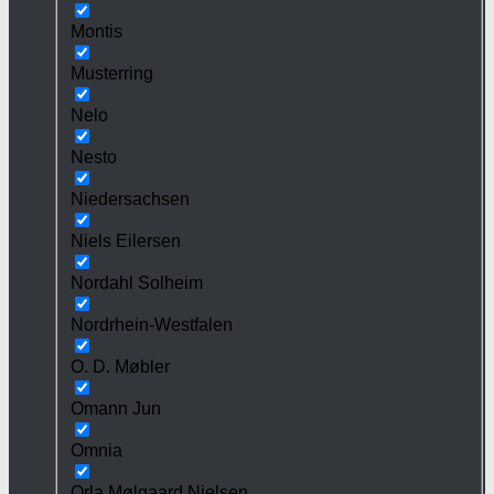
Montis
Musterring
Nelo
Nesto
Niedersachsen
Niels Eilersen
Nordahl Solheim
Nordrhein-Westfalen
O. D. Møbler
Omann Jun
Omnia
Orla Mølgaard Nielsen