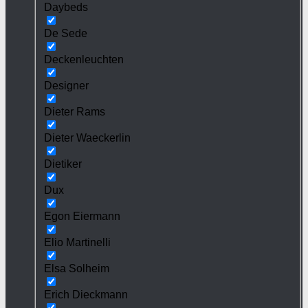
Daybeds
De Sede
Deckenleuchten
Designer
Dieter Rams
Dieter Waeckerlin
Dietiker
Dux
Egon Eiermann
Elio Martinelli
Elsa Solheim
Erich Dieckmann