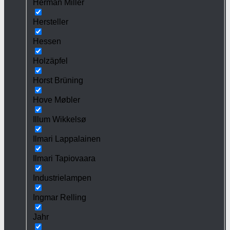
Herman Miller
Hersteller
Hessen
Holzäpfel
Horst Brüning
Hove Møbler
Illum Wikkelsø
Ilmari Lappalainen
Ilmari Tapiovaara
Industrielampen
Ingmar Relling
Jahr