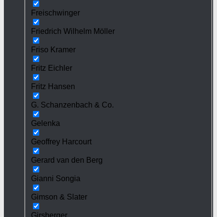
Freischwinger
Friedrich Wilhelm Möller
Friso Kramer
Fritz Eichler
Fritz Hansen
G. Schanzenbach & Co.
Gelenka
Geoffrey Harcourt
Gerard van den Berg
Gianni Songia
Gimson & Slater
Girsberger