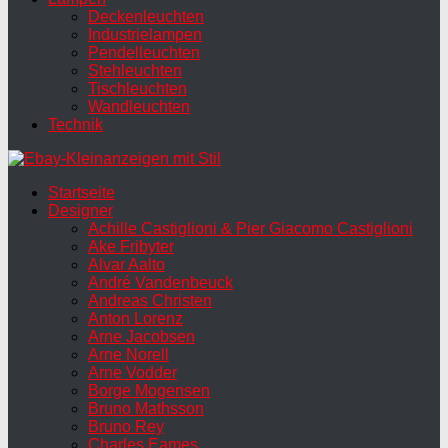
Deckenleuchten
Industrielampen
Pendelleuchten
Stehleuchten
Tischleuchten
Wandleuchten
Technik
Startseite
Designer
Achille Castiglioni & Pier Giacomo Castiglioni
Ake Fribyter
Alvar Aalto
André Vandenbeuck
Andreas Christen
Anton Lorenz
Arne Jacobsen
Arne Norell
Arne Vodder
Borge Mogensen
Bruno Mathsson
Bruno Rey
Charles Eames