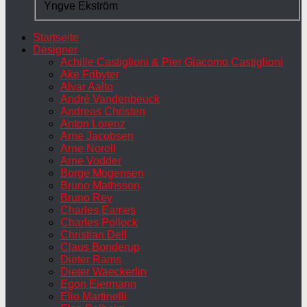
Yngve Ekström
Startseite
Designer
Achille Castiglioni & Pier Giacomo Castiglioni
Ake Fribyter
Alvar Aalto
André Vandenbeuck
Andreas Christen
Anton Lorenz
Arne Jacobsen
Arne Norell
Arne Vodder
Borge Mogensen
Bruno Mathsson
Bruno Rey
Charles Eames
Charles Pollock
Christian Dell
Claus Bonderup
Dieter Rams
Dieter Waeckerlin
Egon Eiermann
Elio Martinelli