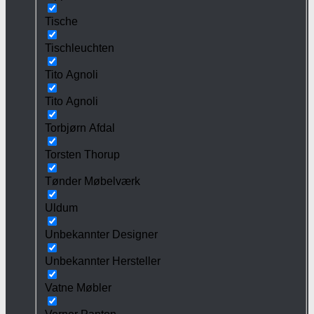
Tische
Tischleuchten
Tito Agnoli
Tito Agnoli
Torbjørn Afdal
Torsten Thorup
Tønder Møbelværk
Uldum
Unbekannter Designer
Unbekannter Hersteller
Vatne Møbler