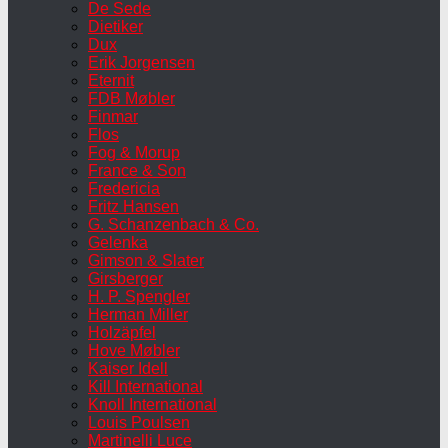
De Sede
Dietiker
Dux
Erik Jorgensen
Eternit
FDB Møbler
Finmar
Flos
Fog & Morup
France & Son
Fredericia
Fritz Hansen
G. Schanzenbach & Co.
Gelenka
Gimson & Slater
Girsberger
H. P. Spengler
Herman Miller
Holzäpfel
Hove Møbler
Kaiser Idell
Kill International
Knoll International
Louis Poulsen
Martinelli Luce