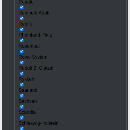
Regale
Reinhold Adolf
Replik
Rheinland-Pfalz
Rosenthal
Royal System
Rudolf B. Glatzel
Rykken
Saarland
Sachsen
Scandia
Schleswig-Holstein