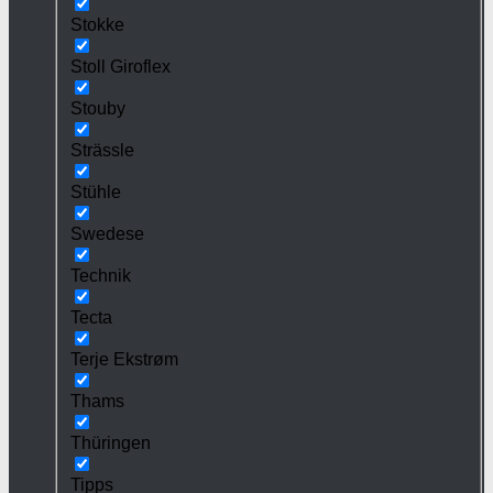
Stokke
Stoll Giroflex
Stouby
Strässle
Stühle
Swedese
Technik
Tecta
Terje Ekstrøm
Thams
Thüringen
Tipps