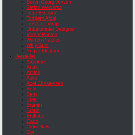
Søren Georg Jensen
Stefan Wewerka
Terje Ekstrøm
Torbjørn Afdal
Torsten Thorup
Unbekannter Designer
Verner Panton
Warren Plattner
Willy Guhl
Yngve Ekström
Hersteller
Airborne
Artek
Artifort
Asko
Axel Christensen
Behr
Benz
BMF
Bramin
Braun
Bruksbo
Cado
Cidue Italy
Cor