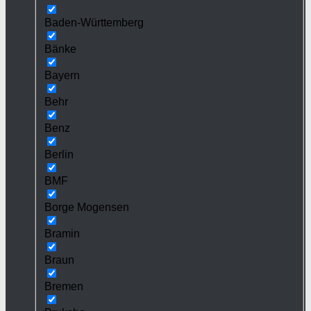
Baden-Württemberg
Bänke
Bayern
Behr
Benz
Berlin
BMF
Borge Mogensen
Bramin
Braun
Bremen