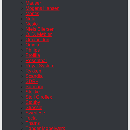
Mauser
Mogens Hansen
Montis
Nelo
Nesto
Niels Eilersen
O. D. Møbler
Omann Jun
Omnia
Philips
Profilia
Rosenthal
Royal System
Rykken
Scandia
SDR+
Sormani
Stokke
Stoll Giroflex
Stouby
Strässle
Swedese
Tecta
Thams
Tønder Møbelværk