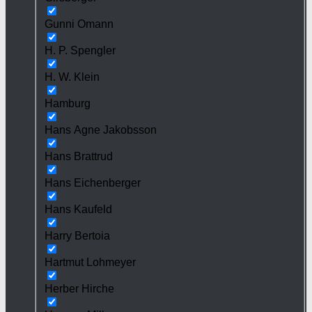
Gunni Omann
H. P. Spengler
H. W. Klein
Hamburg
Hans Agne Jakobsson
Hans Brattrud
Hans Eichenberger
Hans Kaufeld
Harry Bertoia
Hartmut Lohmeyer
Herber Hirche