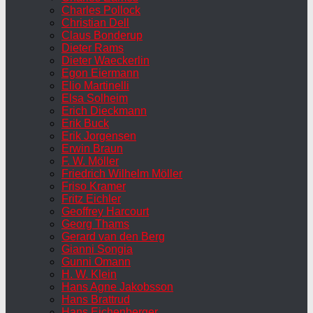
Charles Pollock
Christian Dell
Claus Bonderup
Dieter Rams
Dieter Waeckerlin
Egon Eiermann
Elio Martinelli
Elsa Solheim
Erich Dieckmann
Erik Buck
Erik Jorgensen
Erwin Braun
F. W. Möller
Friedrich Wilhelm Möller
Friso Kramer
Fritz Eichler
Geoffrey Harcourt
Georg Thams
Gerard van den Berg
Gianni Songia
Gunni Omann
H. W. Klein
Hans Agne Jakobsson
Hans Brattrud
Hans Eichenberger