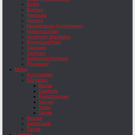
Berlin
Bremen
Hamburg
Hessen
Mecklenburg-Vorpommern
Niedersachsen
Nordrhein-Westfalen
Rheinland-Pfalz
Saarland
Sachsen
Schleswig-Holstein
Thüringen
Möbel
Accessoires
Sitzmöbel
Bänke
Daybeds
Freischwinger
Sessel
Sofas
Stühle
Regale
Sideboards
Tische
Lampen