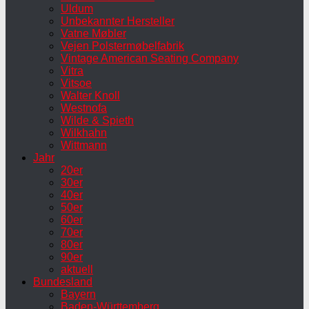
Uldum
Unbekannter Hersteller
Vatne Møbler
Vejen Polstermøbelfabrik
Vintage American Seating Company
Vitra
Vitsoe
Walter Knoll
Westnofa
Wilde & Spieth
Wilkhahn
Wittmann
Jahr
20er
30er
40er
50er
60er
70er
80er
90er
aktuell
Bundesland
Bayern
Baden-Württemberg