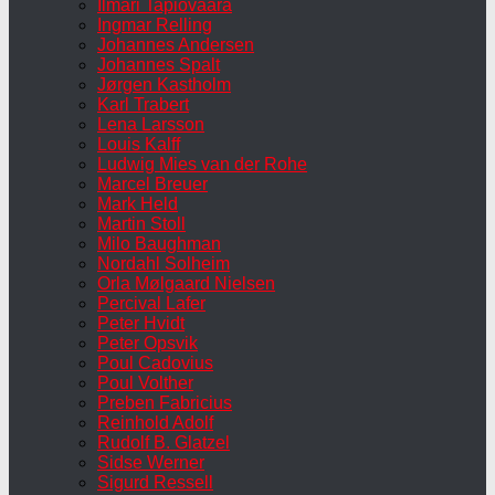
Ilmari Tapiovaara
Ingmar Relling
Johannes Andersen
Johannes Spalt
Jørgen Kastholm
Karl Trabert
Lena Larsson
Louis Kalff
Ludwig Mies van der Rohe
Marcel Breuer
Mark Held
Martin Stoll
Milo Baughman
Nordahl Solheim
Orla Mølgaard Nielsen
Percival Lafer
Peter Hvidt
Peter Opsvik
Poul Cadovius
Poul Volther
Preben Fabricius
Reinhold Adolf
Rudolf B. Glatzel
Sidse Werner
Sigurd Ressell