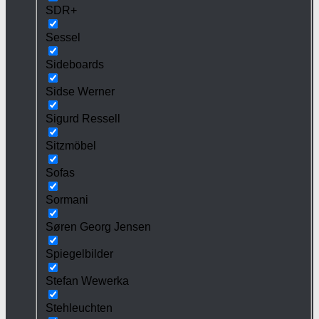
SDR+
Sessel
Sideboards
Sidse Werner
Sigurd Ressell
Sitzmöbel
Sofas
Sormani
Søren Georg Jensen
Spiegelbilder
Stefan Wewerka
Stehleuchten