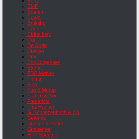
Benz
BMF
Bramin
Braun
Bruksbo
Cado
Cidue Italy
Cor
De Sede
Dietiker
Dux
Erik Jorgensen
Eternit
FDB Møbler
Finmar
Flos
Fog & Morup
France & Son
Fredericia
Fritz Hansen
G. Schanzenbach & Co.
Gelenka
Gimson & Slater
Girsberger
H. P. Spengler