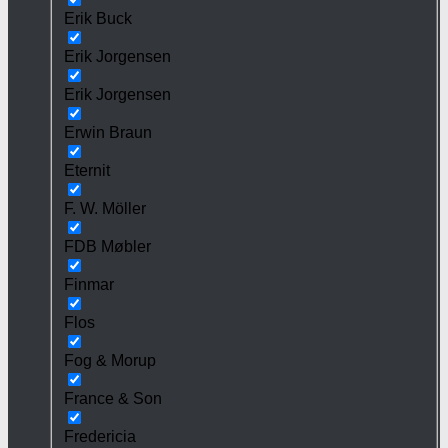
Erik Buck
Erik Jorgensen
Erik Jorgensen
Erwin Braun
Eternit
F. W. Möller
FDB Møbler
Finmar
Flos
Fog & Morup
France & Son
Fredericia