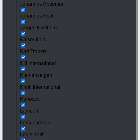
Johannes Andersen
Johannes Spalt
Jørgen Kastholm
Kaiser Idell
Karl Trabert
Kill International
Kleinanzeigen
Knoll International
Kurioses
Lampen
Lena Larsson
Louis Kalff