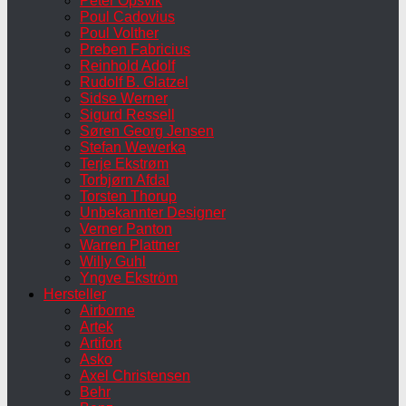
Peter Opsvik
Poul Cadovius
Poul Volther
Preben Fabricius
Reinhold Adolf
Rudolf B. Glatzel
Sidse Werner
Sigurd Ressell
Søren Georg Jensen
Stefan Wewerka
Terje Ekstrøm
Torbjørn Afdal
Torsten Thorup
Unbekannter Designer
Verner Panton
Warren Plattner
Willy Guhl
Yngve Ekström
Hersteller
Airborne
Artek
Artifort
Asko
Axel Christensen
Behr