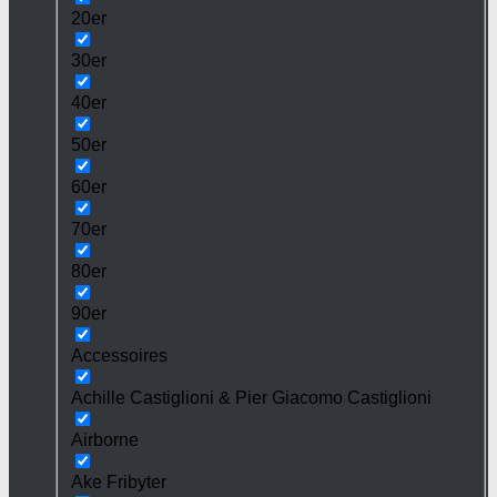
20er
30er
40er
50er
60er
70er
80er
90er
Accessoires
Achille Castiglioni & Pier Giacomo Castiglioni
Airborne
Ake Fribyter