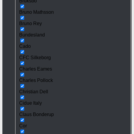
Bruksbo
Bruno Mathsson
Bruno Rey
Bundesland
Cado
CFC Silkeborg
Charles Eames
Charles Pollock
Christian Dell
Cidue Italy
Claus Bonderup
Cor