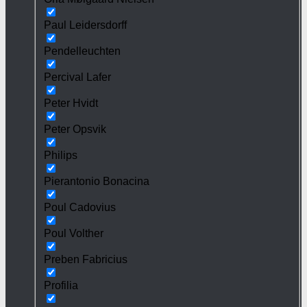
Paul Leidersdorff
Pendelleuchten
Percival Lafer
Peter Hvidt
Peter Opsvik
Philips
Pierantonio Bonacina
Poul Cadovius
Poul Volther
Preben Fabricius
Profilia