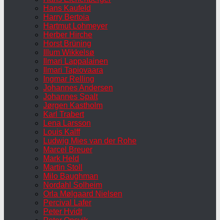
Hans Kaufeld
Harry Bertoia
Hartmut Lohmeyer
Herber Hirche
Horst Brüning
Illum Wikkelsø
Ilmari Lappalainen
Ilmari Tapiovaara
Ingmar Relling
Johannes Andersen
Johannes Spalt
Jørgen Kastholm
Karl Trabert
Lena Larsson
Louis Kalff
Ludwig Mies van der Rohe
Marcel Breuer
Mark Held
Martin Stoll
Milo Baughman
Nordahl Solheim
Orla Mølgaard Nielsen
Percival Lafer
Peter Hvidt