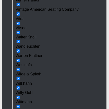
Verner Panton
Vintage American Seating Company
Vitra
Vitsoe
Walter Knoll
Wandleuchten
Warren Plattner
Westnofa
Wilde & Spieth
Wilkhahn
Willy Guhl
Wittmann