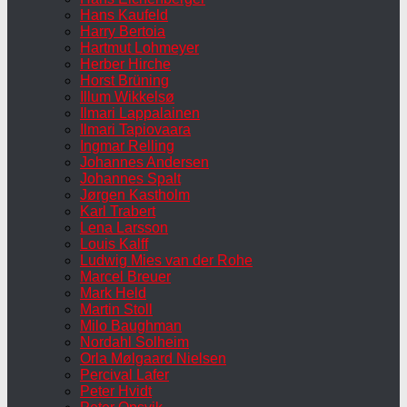
Hans Kaufeld
Harry Bertoia
Hartmut Lohmeyer
Herber Hirche
Horst Brüning
Illum Wikkelsø
Ilmari Lappalainen
Ilmari Tapiovaara
Ingmar Relling
Johannes Andersen
Johannes Spalt
Jørgen Kastholm
Karl Trabert
Lena Larsson
Louis Kalff
Ludwig Mies van der Rohe
Marcel Breuer
Mark Held
Martin Stoll
Milo Baughman
Nordahl Solheim
Orla Mølgaard Nielsen
Percival Lafer
Peter Hvidt