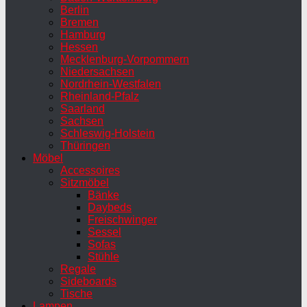
Berlin
Bremen
Hamburg
Hessen
Mecklenburg-Vorpommern
Niedersachsen
Nordrhein-Westfalen
Rheinland-Pfalz
Saarland
Sachsen
Schleswig-Holstein
Thüringen
Möbel
Accessoires
Sitzmöbel
Bänke
Daybeds
Freischwinger
Sessel
Sofas
Stühle
Regale
Sideboards
Tische
Lampen