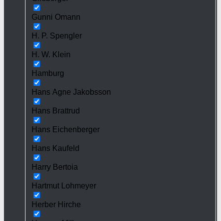
Gunni Omann
H. P. Spengler
H. W. Klein
Hamburg
Hans Agne Jakobsson
Hans Brattrud
Hans Eichenberger
Hans Kaufeld
Harry Bertoia
Hartmut Lohmeyer
Herber Hirche