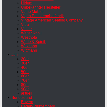
Uldum
Unbekannter Hersteller
Vatne Møbler
Vejen Polstermøbelfabrik
Vintage American Seating Company
Vitra
Vitsoe
Walter Knoll
Westnofa
Wilde & Spieth
Wilkhahn
Wittmann
Jahr
20er
30er
40er
50er
60er
70er
80er
90er
aktuell
Bundesland
Bayern
Baden-Württemberg