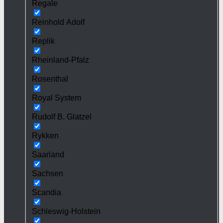
Regale
Reinhold Adolf
Replik
Rheinland-Pfalz
Rosenthal
Royal System
Rudolf B. Glatzel
Rykken
Saarland
Sachsen
Scandia
Schleswig-Holstein