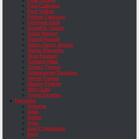
Peter Opsvik
Poul Cadovius
Poul Volther
Preben Fabricius
Reinhold Adolf
Rudolf B. Glatzel
Sidse Werner
Sigurd Ressell
Søren Georg Jensen
Stefan Wewerka
Terje Ekstrøm
Torbjørn Afdal
Torsten Thorup
Unbekannter Designer
Verner Panton
Warren Plattner
Willy Guhl
Yngve Ekström
Hersteller
Airborne
Artek
Artifort
Asko
Axel Christensen
Behr