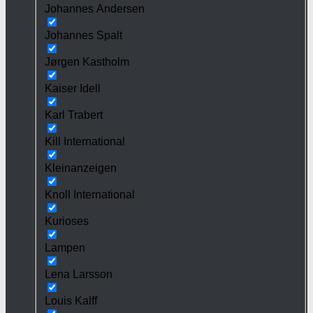
Johannes Andersen
Johannes Spalt
Jørgen Kastholm
Kaiser Idell
Karl Trabert
Kill International
Kleinanzeigen
Knoll International
Kurioses
Lampen
Lena Larsson
Louis Kalff