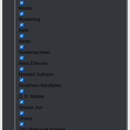
Montis
Musterring
Nelo
Nesto
Niedersachsen
Niels Eilersen
Nordahl Solheim
Nordrhein-Westfalen
O. D. Møbler
Omann Jun
Omnia
Orla Mølgaard Nielsen