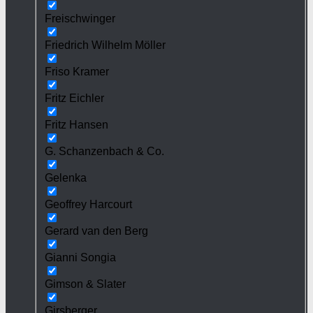
Freischwinger
Friedrich Wilhelm Möller
Friso Kramer
Fritz Eichler
Fritz Hansen
G. Schanzenbach & Co.
Gelenka
Geoffrey Harcourt
Gerard van den Berg
Gianni Songia
Gimson & Slater
Girsberger