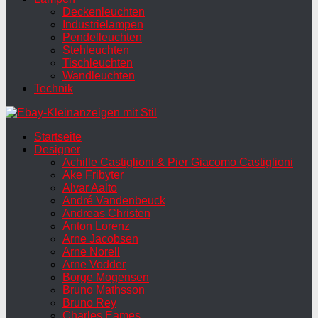
Deckenleuchten
Industrielampen
Pendelleuchten
Stehleuchten
Tischleuchten
Wandleuchten
Technik
Startseite
Designer
Achille Castiglioni & Pier Giacomo Castiglioni
Ake Fribyter
Alvar Aalto
André Vandenbeuck
Andreas Christen
Anton Lorenz
Arne Jacobsen
Arne Norell
Arne Vodder
Borge Mogensen
Bruno Mathsson
Bruno Rey
Charles Eames