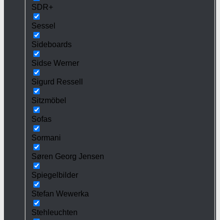
SDR+
Sessel
Sideboards
Sidse Werner
Sigurd Ressell
Sitzmöbel
Sofas
Sormani
Søren Georg Jensen
Spiegelbilder
Stefan Wewerka
Stehleuchten