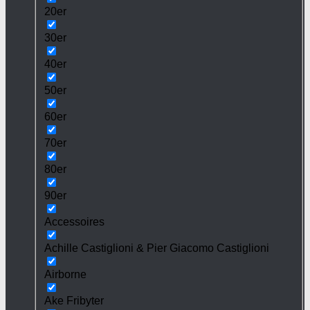
20er
30er
40er
50er
60er
70er
80er
90er
Accessoires
Achille Castiglioni & Pier Giacomo Castiglioni
Airborne
Ake Fribyter