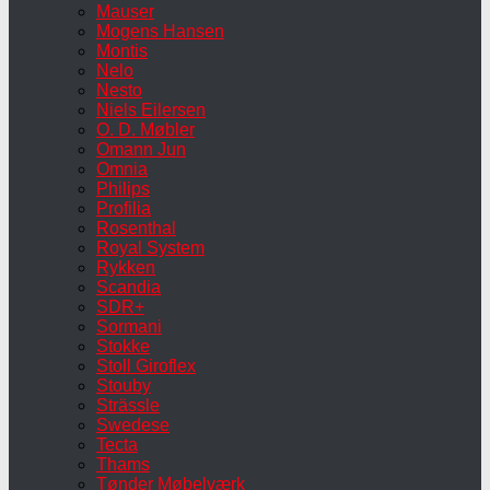
Mauser
Mogens Hansen
Montis
Nelo
Nesto
Niels Eilersen
O. D. Møbler
Omann Jun
Omnia
Philips
Profilia
Rosenthal
Royal System
Rykken
Scandia
SDR+
Sormani
Stokke
Stoll Giroflex
Stouby
Strässle
Swedese
Tecta
Thams
Tønder Møbelværk