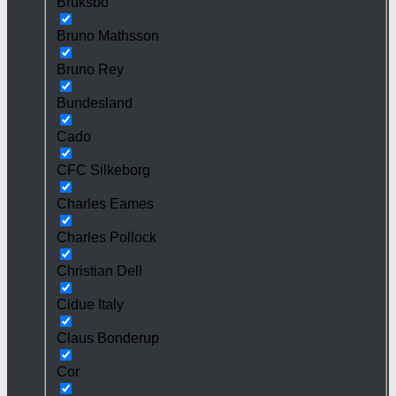
Bruksbo
Bruno Mathsson
Bruno Rey
Bundesland
Cado
CFC Silkeborg
Charles Eames
Charles Pollock
Christian Dell
Cidue Italy
Claus Bonderup
Cor