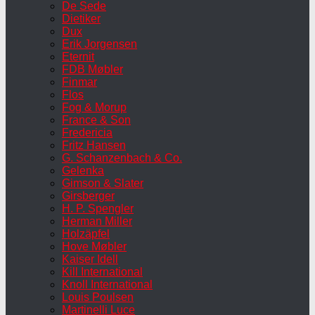
De Sede
Dietiker
Dux
Erik Jorgensen
Eternit
FDB Møbler
Finmar
Flos
Fog & Morup
France & Son
Fredericia
Fritz Hansen
G. Schanzenbach & Co.
Gelenka
Gimson & Slater
Girsberger
H. P. Spengler
Herman Miller
Holzäpfel
Hove Møbler
Kaiser Idell
Kill International
Knoll International
Louis Poulsen
Martinelli Luce