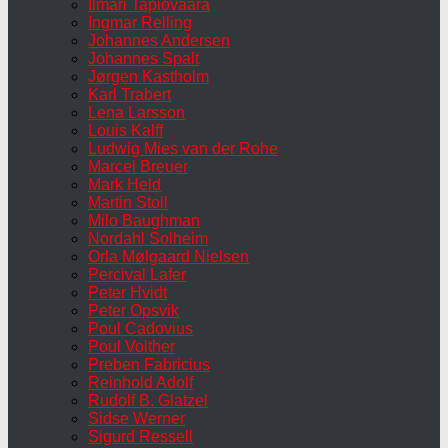
Ilmari Tapiovaara
Ingmar Relling
Johannes Andersen
Johannes Spalt
Jørgen Kastholm
Karl Trabert
Lena Larsson
Louis Kalff
Ludwig Mies van der Rohe
Marcel Breuer
Mark Held
Martin Stoll
Milo Baughman
Nordahl Solheim
Orla Mølgaard Nielsen
Percival Lafer
Peter Hvidt
Peter Opsvik
Poul Cadovius
Poul Volther
Preben Fabricius
Reinhold Adolf
Rudolf B. Glatzel
Sidse Werner
Sigurd Ressell