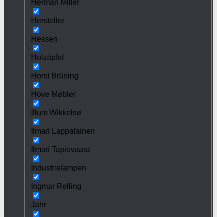
Herman Miller
Hersteller
Hessen
Holzäpfel
Horst Brüning
Hove Møbler
Illum Wikkelsø
Ilmari Lappalainen
Ilmari Tapiovaara
Industrielampen
Ingmar Relling
Jahr