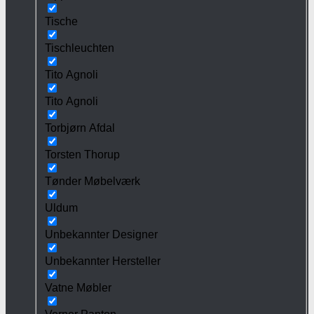
Tische
Tischleuchten
Tito Agnoli
Tito Agnoli
Torbjørn Afdal
Torsten Thorup
Tønder Møbelværk
Uldum
Unbekannter Designer
Unbekannter Hersteller
Vatne Møbler