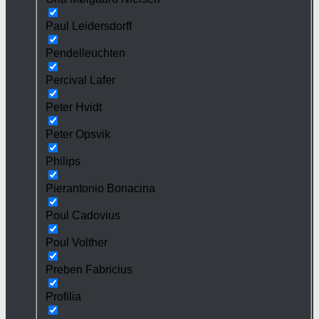
Paul Leidersdorff
Pendelleuchten
Percival Lafer
Peter Hvidt
Peter Opsvik
Philips
Pierantonio Bonacina
Poul Cadovius
Poul Volther
Preben Fabricius
Profilia