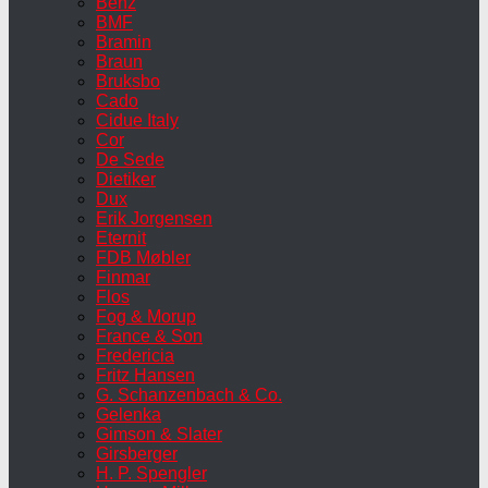
Benz
BMF
Bramin
Braun
Bruksbo
Cado
Cidue Italy
Cor
De Sede
Dietiker
Dux
Erik Jorgensen
Eternit
FDB Møbler
Finmar
Flos
Fog & Morup
France & Son
Fredericia
Fritz Hansen
G. Schanzenbach & Co.
Gelenka
Gimson & Slater
Girsberger
H. P. Spengler