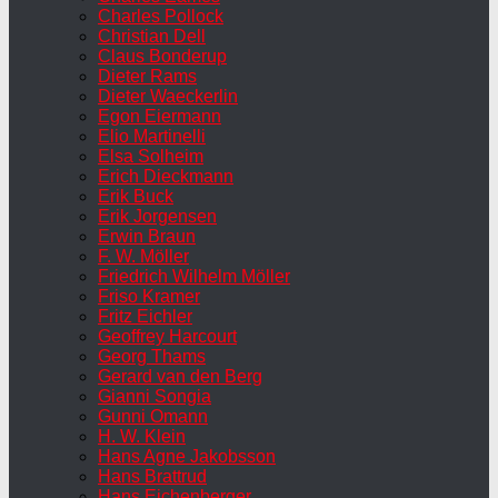
Charles Pollock
Christian Dell
Claus Bonderup
Dieter Rams
Dieter Waeckerlin
Egon Eiermann
Elio Martinelli
Elsa Solheim
Erich Dieckmann
Erik Buck
Erik Jorgensen
Erwin Braun
F. W. Möller
Friedrich Wilhelm Möller
Friso Kramer
Fritz Eichler
Geoffrey Harcourt
Georg Thams
Gerard van den Berg
Gianni Songia
Gunni Omann
H. W. Klein
Hans Agne Jakobsson
Hans Brattrud
Hans Eichenberger