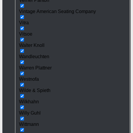
Verner Panton
Vintage American Seating Company
Vitra
Vitsoe
Walter Knoll
Wandleuchten
Warren Plattner
Westnofa
Wilde & Spieth
Wilkhahn
Willy Guhl
Wittmann