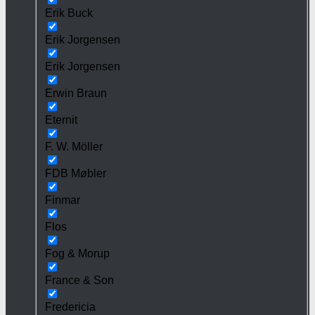
Erik Buck
Erik Jorgensen
Erik Jorgensen
Erwin Braun
Eternit
F. W. Möller
FDB Møbler
Finmar
Flos
Fog & Morup
France & Son
Fredericia