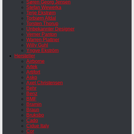
Søren Georg Jensen
Stefan Wewerka
Terje Ekstrøm
Torbjørn Afdal
Torsten Thorup
Unbekannter Designer
Verner Panton
Warren Plattner
Willy Guhl
Yngve Ekström
Hersteller
Airborne
Artek
Artifort
Asko
Axel Christensen
Behr
Benz
BMF
Bramin
Braun
Bruksbo
Cado
Cidue Italy
Cor