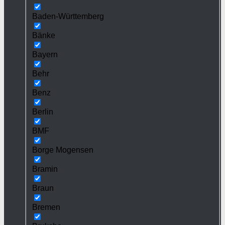
Baden-Württemberg
Bänke
Bayern
Behr
Benz
Berlin
BMF
Borge Mogensen
Bramin
Braun
Bremen