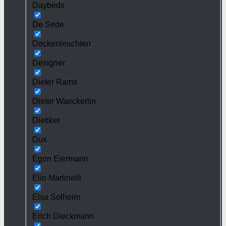
Daybeds
De Sede
Deckenleuchten
Designer
Dieter Rams
Dieter Waeckerlin
Dietiker
Dux
Egon Eiermann
Elio Martinelli
Elsa Solheim
Erich Dieckmann