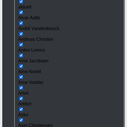
aktuell
Alvar Aalto
André Vandenbeuck
Andreas Christen
Anton Lorenz
Arne Jacobsen
Arne Norell
Arne Vodder
Artek
Artifort
Asko
Axel Christensen