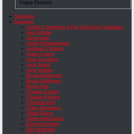
Yngve Ekström
Startseite
Designer
Achille Castiglioni & Pier Giacomo Castiglioni
Ake Fribyter
Alvar Aalto
André Vandenbeuck
Andreas Christen
Anton Lorenz
Arne Jacobsen
Arne Norell
Arne Vodder
Borge Mogensen
Bruno Mathsson
Bruno Rey
Charles Eames
Charles Pollock
Christian Dell
Claus Bonderup
Dieter Rams
Dieter Waeckerlin
Egon Eiermann
Elio Martinelli