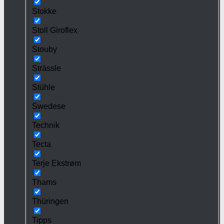
Stokke
Stoll Giroflex
Stouby
Strässle
Stühle
Swedese
Technik
Tecta
Terje Ekstrøm
Thams
Thüringen
Tipps