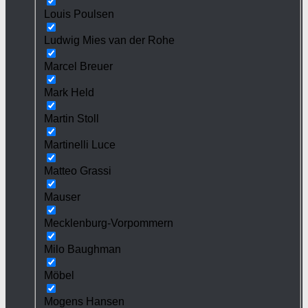
Louis Poulsen
Ludwig Mies van der Rohe
Marcel Breuer
Mark Held
Martin Stoll
Martinelli Luce
Matteo Grassi
Mauser
Mecklenburg-Vorpommern
Milo Baughman
Möbel
Mogens Hansen