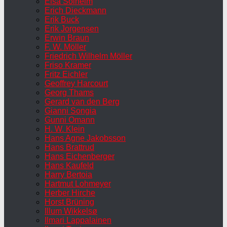
Elsa Solheim
Erich Dieckmann
Erik Buck
Erik Jorgensen
Erwin Braun
F. W. Möller
Friedrich Wilhelm Möller
Friso Kramer
Fritz Eichler
Geoffrey Harcourt
Georg Thams
Gerard van den Berg
Gianni Songia
Gunni Omann
H. W. Klein
Hans Agne Jakobsson
Hans Brattrud
Hans Eichenberger
Hans Kaufeld
Harry Bertoia
Hartmut Lohmeyer
Herber Hirche
Horst Brüning
Illum Wikkelsø
Ilmari Lappalainen