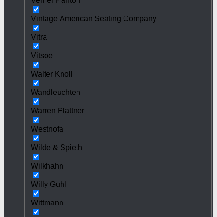
Verner Panton
Vintage American Seating Company
Vitra
Vitsoe
Walter Knoll
Wandleuchten
Warren Plattner
Westnofa
Wilde & Spieth
Wilkhahn
Willy Guhl
Wittmann