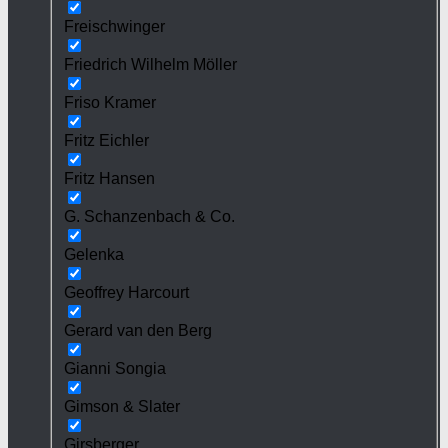
Freischwinger
Friedrich Wilhelm Möller
Friso Kramer
Fritz Eichler
Fritz Hansen
G. Schanzenbach & Co.
Gelenka
Geoffrey Harcourt
Gerard van den Berg
Gianni Songia
Gimson & Slater
Girsberger