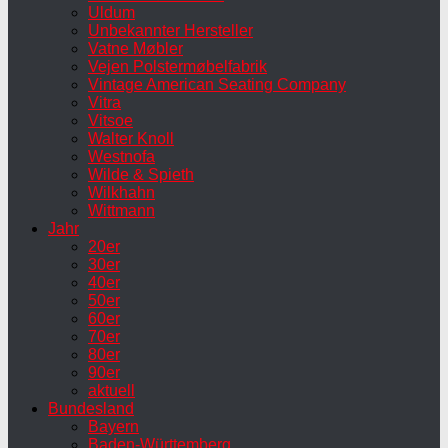
Uldum
Unbekannter Hersteller
Vatne Møbler
Vejen Polstermøbelfabrik
Vintage American Seating Company
Vitra
Vitsoe
Walter Knoll
Westnofa
Wilde & Spieth
Wilkhahn
Wittmann
Jahr
20er
30er
40er
50er
60er
70er
80er
90er
aktuell
Bundesland
Bayern
Baden-Württemberg