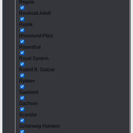
Regale
Reinhold Adolf
Replik
Rheinland-Pfalz
Rosenthal
Royal System
Rudolf B. Glatzel
Rykken
Saarland
Sachsen
Scandia
Schleswig-Holstein