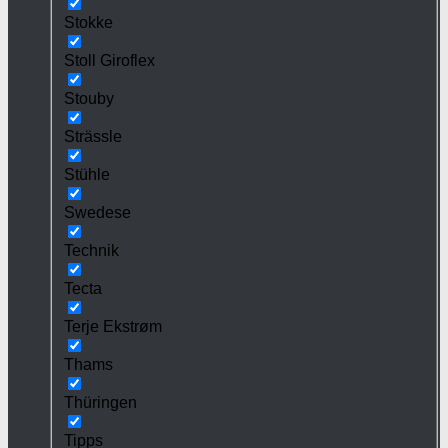
Stokke
Stoll Giroflex
Stouby
Strässle
Stühle
Swedese
Technik
Tecta
Terje Ekstrøm
Thams
Thüringen
Tipps