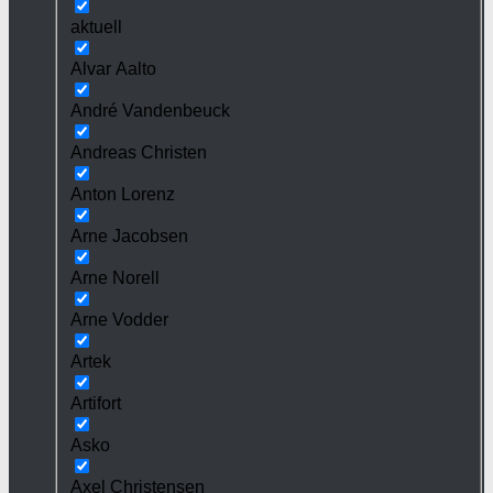
aktuell
Alvar Aalto
André Vandenbeuck
Andreas Christen
Anton Lorenz
Arne Jacobsen
Arne Norell
Arne Vodder
Artek
Artifort
Asko
Axel Christensen