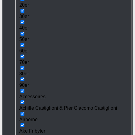
20er
30er
40er
50er
60er
70er
80er
90er
Accessoires
Achille Castiglioni & Pier Giacomo Castiglioni
Airborne
Ake Fribyter