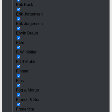
Erik Buck
Erik Jorgensen
Erik Jorgensen
Erwin Braun
Eternit
F. W. Möller
FDB Møbler
Finmar
Flos
Fog & Morup
France & Son
Fredericia