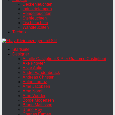
Deckenleuchten
Industrielampen
Pendelleuchten
Stehleuchten
Tischleuchten
Wandleuchten
Technik
Startseite
Designer
Achille Castiglioni & Pier Giacomo Castiglioni
Ake Fribyter
Alvar Aalto
André Vandenbeuck
Andreas Christen
Anton Lorenz
Arne Jacobsen
Arne Norell
Arne Vodder
Borge Mogensen
Bruno Mathsson
Bruno Rey
Charles Eames