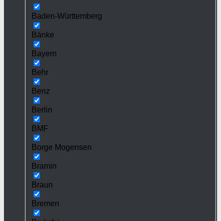
Baden-Württemberg
Bänke
Bayern
Behr
Benz
Berlin
BMF
Borge Mogensen
Bramin
Braun
Bremen