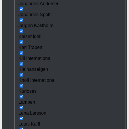
Johannes Andersen
Johannes Spalt
Jørgen Kastholm
Kaiser Idell
Karl Trabert
Kill International
Kleinanzeigen
Knoll International
Kurioses
Lampen
Lena Larsson
Louis Kalff