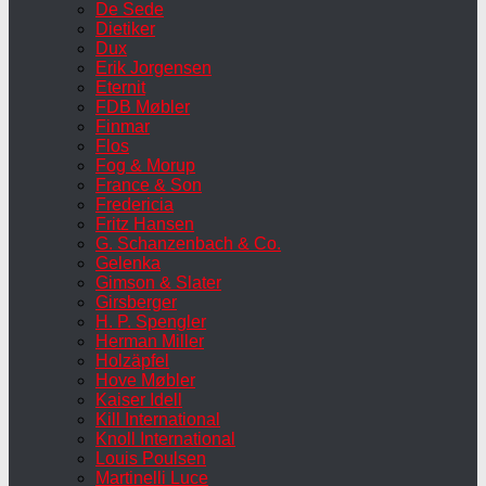
De Sede
Dietiker
Dux
Erik Jorgensen
Eternit
FDB Møbler
Finmar
Flos
Fog & Morup
France & Son
Fredericia
Fritz Hansen
G. Schanzenbach & Co.
Gelenka
Gimson & Slater
Girsberger
H. P. Spengler
Herman Miller
Holzäpfel
Hove Møbler
Kaiser Idell
Kill International
Knoll International
Louis Poulsen
Martinelli Luce