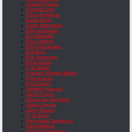
Charles Pollock
Christian Dell
Claus Bonderup
Dieter Rams
Dieter Waeckerlin
Egon Eiermann
Elio Martinelli
Elsa Solheim
Erich Dieckmann
Erik Buck
Erik Jorgensen
Erwin Braun
F. W. Möller
Friedrich Wilhelm Möller
Friso Kramer
Fritz Eichler
Geoffrey Harcourt
Georg Thams
Gerard van den Berg
Gianni Songia
Gunni Omann
H. W. Klein
Hans Agne Jakobsson
Hans Brattrud
Hans Eichenberger