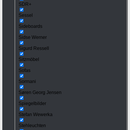
SDR+
Sessel
Sideboards
Sidse Werner
Sigurd Ressell
Sitzmöbel
Sofas
Sormani
Søren Georg Jensen
Spiegelbilder
Stefan Wewerka
Stehleuchten