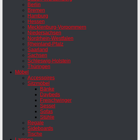
Berlin
Bremen
Hamburg
Hessen
Mecklenburg-Vorpommern
Niedersachsen
Nordrhein-Westfalen
Rheinland-Pfalz
Saarland
Sachsen
Schleswig-Holstein
Thüringen
Möbel
Accessoires
Sitzmöbel
Bänke
Daybeds
Freischwinger
Sessel
Sofas
Stühle
Regale
Sideboards
Tische
Lampen