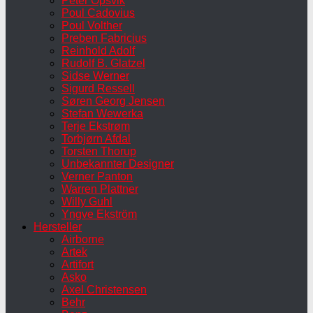
Peter Opsvik
Poul Cadovius
Poul Volther
Preben Fabricius
Reinhold Adolf
Rudolf B. Glatzel
Sidse Werner
Sigurd Ressell
Søren Georg Jensen
Stefan Wewerka
Terje Ekstrøm
Torbjørn Afdal
Torsten Thorup
Unbekannter Designer
Verner Panton
Warren Plattner
Willy Guhl
Yngve Ekström
Hersteller
Airborne
Artek
Artifort
Asko
Axel Christensen
Behr