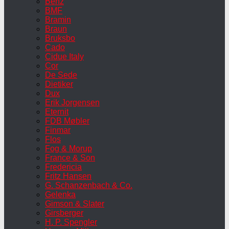
Benz
BMF
Bramin
Braun
Bruksbo
Cado
Cidue Italy
Cor
De Sede
Dietiker
Dux
Erik Jorgensen
Eternit
FDB Møbler
Finmar
Flos
Fog & Morup
France & Son
Fredericia
Fritz Hansen
G. Schanzenbach & Co.
Gelenka
Gimson & Slater
Girsberger
H. P. Spengler