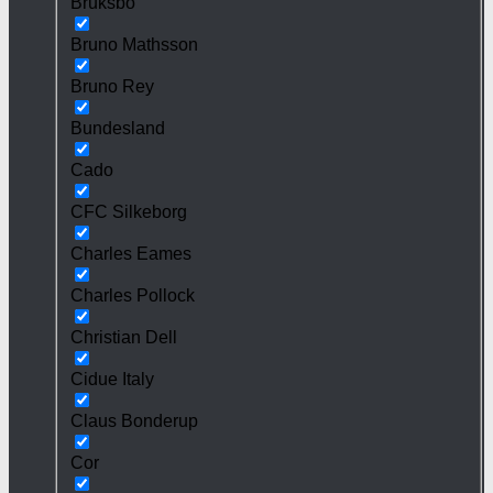
Bruksbo
Bruno Mathsson
Bruno Rey
Bundesland
Cado
CFC Silkeborg
Charles Eames
Charles Pollock
Christian Dell
Cidue Italy
Claus Bonderup
Cor