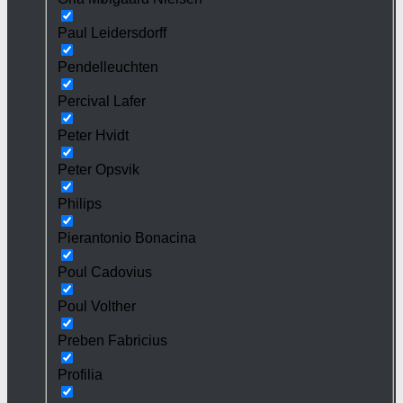
Paul Leidersdorff
Pendelleuchten
Percival Lafer
Peter Hvidt
Peter Opsvik
Philips
Pierantonio Bonacina
Poul Cadovius
Poul Volther
Preben Fabricius
Profilia