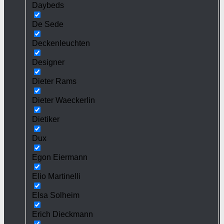
Daybeds
De Sede
Deckenleuchten
Designer
Dieter Rams
Dieter Waeckerlin
Dietiker
Dux
Egon Eiermann
Elio Martinelli
Elsa Solheim
Erich Dieckmann