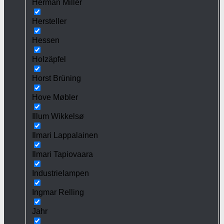
Herman Miller
Hersteller
Hessen
Holzäpfel
Horst Brüning
Hove Møbler
Illum Wikkelsø
Ilmari Lappalainen
Ilmari Tapiovaara
Industrielampen
Ingmar Relling
Jahr