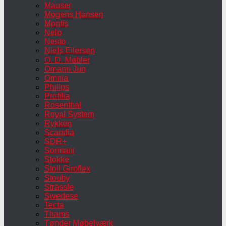
Mauser
Mogens Hansen
Montis
Nelo
Nesto
Niels Eilersen
O. D. Møbler
Omann Jun
Omnia
Philips
Profilia
Rosenthal
Royal System
Rykken
Scandia
SDR+
Sormani
Stokke
Stoll Giroflex
Stouby
Strässle
Swedese
Tecta
Thams
Tønder Møbelværk