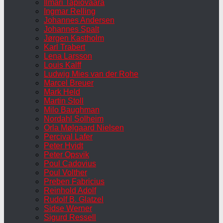
Ilmari Tapiovaara
Ingmar Relling
Johannes Andersen
Johannes Spalt
Jørgen Kastholm
Karl Trabert
Lena Larsson
Louis Kalff
Ludwig Mies van der Rohe
Marcel Breuer
Mark Held
Martin Stoll
Milo Baughman
Nordahl Solheim
Orla Mølgaard Nielsen
Percival Lafer
Peter Hvidt
Peter Opsvik
Poul Cadovius
Poul Volther
Preben Fabricius
Reinhold Adolf
Rudolf B. Glatzel
Sidse Werner
Sigurd Ressell