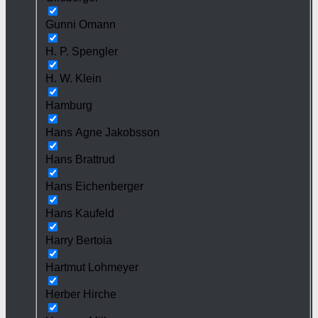
Gunni Omann
H. P. Spengler
H. W. Klein
Hamburg
Hans Agne Jakobsson
Hans Brattrud
Hans Eichenberger
Hans Kaufeld
Harry Bertoia
Hartmut Lohmeyer
Herber Hirche