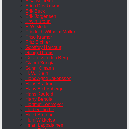
Elsa Solheim
Erich Dieckmann
Erik Buck
Erik Jorgensen
Erwin Braun
F. W. Möller
Friedrich Wilhelm Möller
Friso Kramer
Fritz Eichler
Geoffrey Harcourt
Georg Thams
Gerard van den Berg
Gianni Songia
Gunni Omann
H. W. Klein
Hans Agne Jakobsson
Hans Brattrud
Hans Eichenberger
Hans Kaufeld
Harry Bertoia
Hartmut Lohmeyer
Herber Hirche
Horst Brüning
Illum Wikkelsø
Ilmari Lappalainen