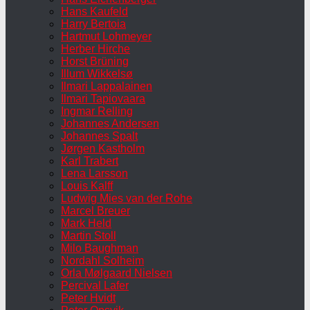
Hans Kaufeld
Harry Bertoia
Hartmut Lohmeyer
Herber Hirche
Horst Brüning
Illum Wikkelsø
Ilmari Lappalainen
Ilmari Tapiovaara
Ingmar Relling
Johannes Andersen
Johannes Spalt
Jørgen Kastholm
Karl Trabert
Lena Larsson
Louis Kalff
Ludwig Mies van der Rohe
Marcel Breuer
Mark Held
Martin Stoll
Milo Baughman
Nordahl Solheim
Orla Mølgaard Nielsen
Percival Lafer
Peter Hvidt