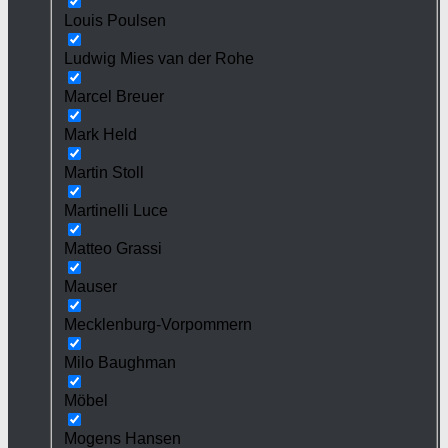
Louis Poulsen
Ludwig Mies van der Rohe
Marcel Breuer
Mark Held
Martin Stoll
Martinelli Luce
Matteo Grassi
Mauser
Mecklenburg-Vorpommern
Milo Baughman
Möbel
Mogens Hansen