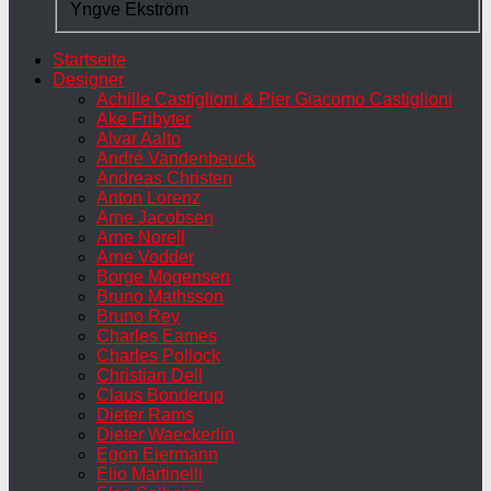
Yngve Ekström
Startseite
Designer
Achille Castiglioni & Pier Giacomo Castiglioni
Ake Fribyter
Alvar Aalto
André Vandenbeuck
Andreas Christen
Anton Lorenz
Arne Jacobsen
Arne Norell
Arne Vodder
Borge Mogensen
Bruno Mathsson
Bruno Rey
Charles Eames
Charles Pollock
Christian Dell
Claus Bonderup
Dieter Rams
Dieter Waeckerlin
Egon Eiermann
Elio Martinelli