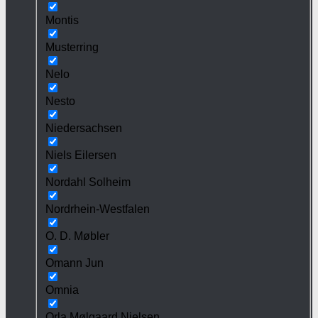
Montis
Musterring
Nelo
Nesto
Niedersachsen
Niels Eilersen
Nordahl Solheim
Nordrhein-Westfalen
O. D. Møbler
Omann Jun
Omnia
Orla Mølgaard Nielsen