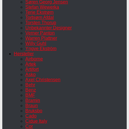
Søren Georg Jensen
Stefan Wewerka
Terje Ekstrøm
Torbjørn Afdal
Torsten Thorup
Unbekannter Designer
Verner Panton
Warren Plattner
Willy Guhl
Yngve Ekström
Hersteller
Airborne
Artek
Artifort
Asko
Axel Christensen
Behr
Benz
BMF
Bramin
Braun
Bruksbo
Cado
Cidue Italy
Cor