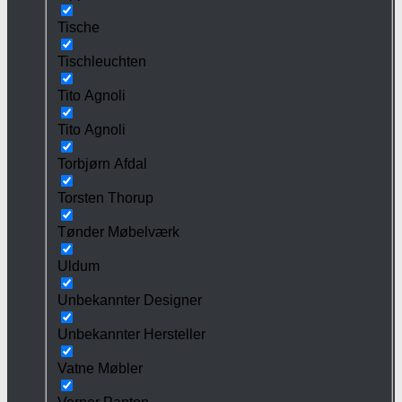
Tische
Tischleuchten
Tito Agnoli
Tito Agnoli
Torbjørn Afdal
Torsten Thorup
Tønder Møbelværk
Uldum
Unbekannter Designer
Unbekannter Hersteller
Vatne Møbler