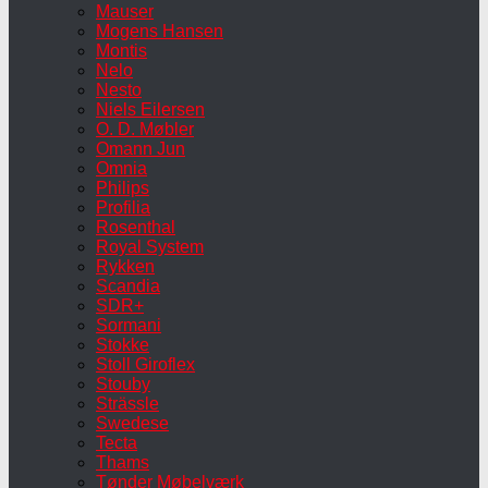
Mauser
Mogens Hansen
Montis
Nelo
Nesto
Niels Eilersen
O. D. Møbler
Omann Jun
Omnia
Philips
Profilia
Rosenthal
Royal System
Rykken
Scandia
SDR+
Sormani
Stokke
Stoll Giroflex
Stouby
Strässle
Swedese
Tecta
Thams
Tønder Møbelværk