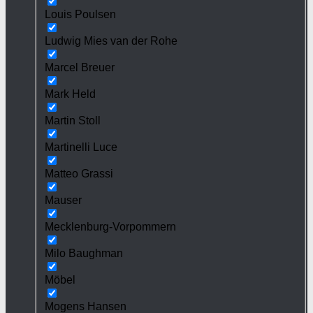
Louis Poulsen
Ludwig Mies van der Rohe
Marcel Breuer
Mark Held
Martin Stoll
Martinelli Luce
Matteo Grassi
Mauser
Mecklenburg-Vorpommern
Milo Baughman
Möbel
Mogens Hansen