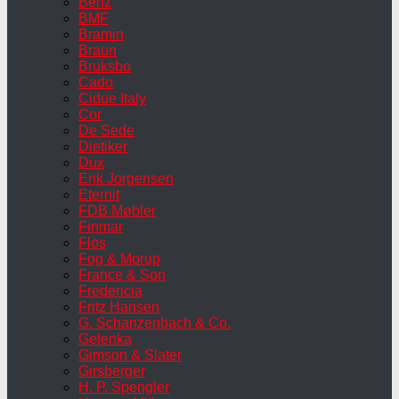
Benz
BMF
Bramin
Braun
Bruksbo
Cado
Cidue Italy
Cor
De Sede
Dietiker
Dux
Erik Jorgensen
Eternit
FDB Møbler
Finmar
Flos
Fog & Morup
France & Son
Fredericia
Fritz Hansen
G. Schanzenbach & Co.
Gelenka
Gimson & Slater
Girsberger
H. P. Spengler