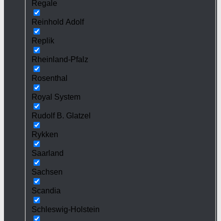
Regale
Reinhold Adolf
Replik
Rheinland-Pfalz
Rosenthal
Royal System
Rudolf B. Glatzel
Rykken
Saarland
Sachsen
Scandia
Schleswig-Holstein