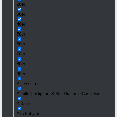
20er
30er
40er
50er
60er
70er
80er
90er
Accessoires
Achille Castiglioni & Pier Giacomo Castiglioni
Airborne
Ake Fribyter