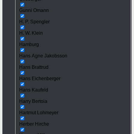
Gunni Omann
H. P. Spengler
H. W. Klein
Hamburg
Hans Agne Jakobsson
Hans Brattrud
Hans Eichenberger
Hans Kaufeld
Harry Bertoia
Hartmut Lohmeyer
Herber Hirche