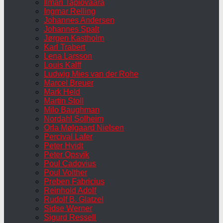
Ilmari Tapiovaara
Ingmar Relling
Johannes Andersen
Johannes Spalt
Jørgen Kastholm
Karl Trabert
Lena Larsson
Louis Kalff
Ludwig Mies van der Rohe
Marcel Breuer
Mark Held
Martin Stoll
Milo Baughman
Nordahl Solheim
Orla Mølgaard Nielsen
Percival Lafer
Peter Hvidt
Peter Opsvik
Poul Cadovius
Poul Volther
Preben Fabricius
Reinhold Adolf
Rudolf B. Glatzel
Sidse Werner
Sigurd Ressell