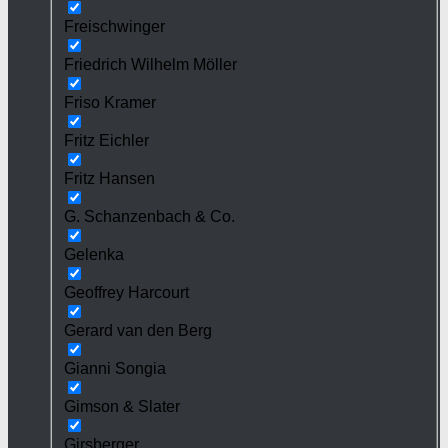
Freischwinger
Friedrich Wilhelm Möller
Friso Kramer
Fritz Eichler
Fritz Hansen
G. Schanzenbach & Co.
Gelenka
Geoffrey Harcourt
Gerard van den Berg
Gianni Songia
Gimson & Slater
Girsberger