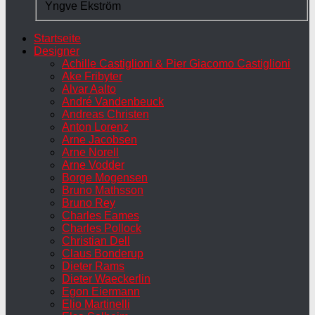
Yngve Ekström
Startseite
Designer
Achille Castiglioni & Pier Giacomo Castiglioni
Ake Fribyter
Alvar Aalto
André Vandenbeuck
Andreas Christen
Anton Lorenz
Arne Jacobsen
Arne Norell
Arne Vodder
Borge Mogensen
Bruno Mathsson
Bruno Rey
Charles Eames
Charles Pollock
Christian Dell
Claus Bonderup
Dieter Rams
Dieter Waeckerlin
Egon Eiermann
Elio Martinelli