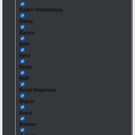
Baden-Württemberg
Bänke
Bayern
Behr
Benz
Berlin
BMF
Borge Mogensen
Bramin
Braun
Bremen