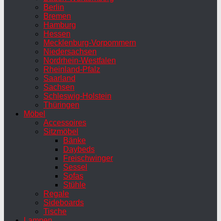
Berlin
Bremen
Hamburg
Hessen
Mecklenburg-Vorpommern
Niedersachsen
Nordrhein-Westfalen
Rheinland-Pfalz
Saarland
Sachsen
Schleswig-Holstein
Thüringen
Möbel
Accessoires
Sitzmöbel
Bänke
Daybeds
Freischwinger
Sessel
Sofas
Stühle
Regale
Sideboards
Tische
Lampen