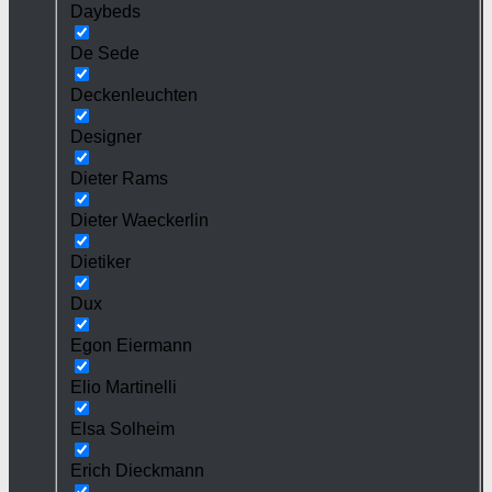
Daybeds
De Sede
Deckenleuchten
Designer
Dieter Rams
Dieter Waeckerlin
Dietiker
Dux
Egon Eiermann
Elio Martinelli
Elsa Solheim
Erich Dieckmann