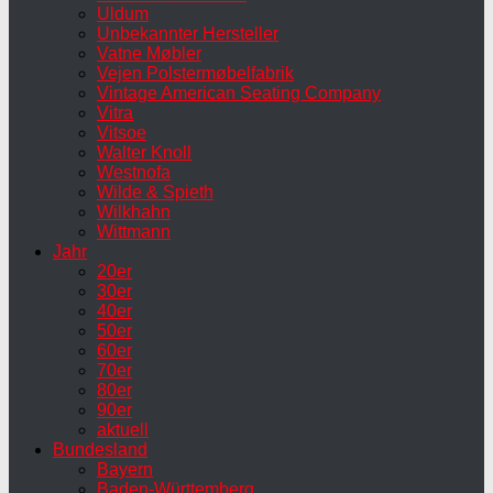
Uldum
Unbekannter Hersteller
Vatne Møbler
Vejen Polstermøbelfabrik
Vintage American Seating Company
Vitra
Vitsoe
Walter Knoll
Westnofa
Wilde & Spieth
Wilkhahn
Wittmann
Jahr
20er
30er
40er
50er
60er
70er
80er
90er
aktuell
Bundesland
Bayern
Baden-Württemberg