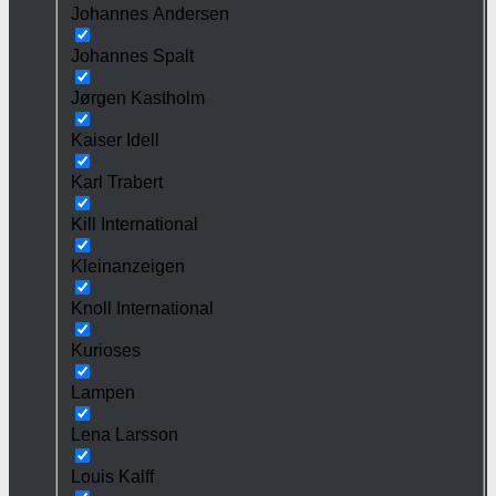
Johannes Andersen
Johannes Spalt
Jørgen Kastholm
Kaiser Idell
Karl Trabert
Kill International
Kleinanzeigen
Knoll International
Kurioses
Lampen
Lena Larsson
Louis Kalff