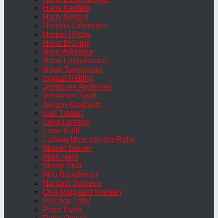
Hans Kaufeld
Harry Bertoia
Hartmut Lohmeyer
Herber Hirche
Horst Brüning
Illum Wikkelsø
Ilmari Lappalainen
Ilmari Tapiovaara
Ingmar Relling
Johannes Andersen
Johannes Spalt
Jørgen Kastholm
Karl Trabert
Lena Larsson
Louis Kalff
Ludwig Mies van der Rohe
Marcel Breuer
Mark Held
Martin Stoll
Milo Baughman
Nordahl Solheim
Orla Mølgaard Nielsen
Percival Lafer
Peter Hvidt