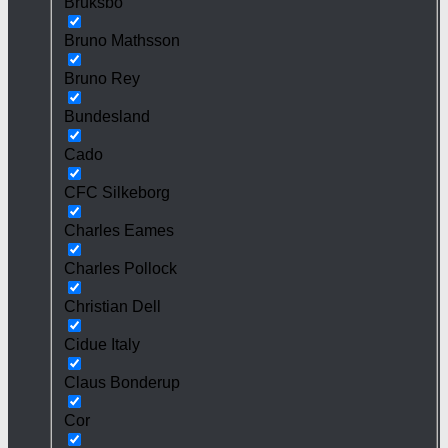
Bruksbo
Bruno Mathsson
Bruno Rey
Bundesland
Cado
CFC Silkeborg
Charles Eames
Charles Pollock
Christian Dell
Cidue Italy
Claus Bonderup
Cor