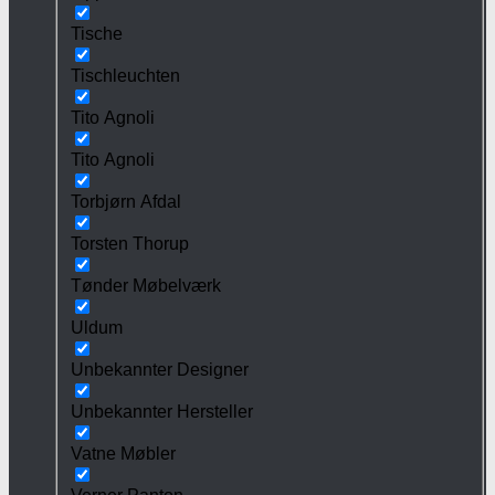
Tische
Tischleuchten
Tito Agnoli
Tito Agnoli
Torbjørn Afdal
Torsten Thorup
Tønder Møbelværk
Uldum
Unbekannter Designer
Unbekannter Hersteller
Vatne Møbler