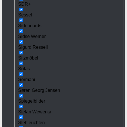
SDR+
Sessel
Sideboards
Sidse Werner
Sigurd Ressell
Sitzmöbel
Sofas
Sormani
Søren Georg Jensen
Spiegelbilder
Stefan Wewerka
Stehleuchten