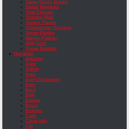
Søren Georg Jensen
Stefan Wewerka
Terje Ekstrøm
Torbjørn Afdal
Torsten Thorup
Unbekannter Designer
Verner Panton
Warren Plattner
Willy Guhl
Yngve Ekström
Hersteller
Airborne
Artek
Artifort
Asko
Axel Christensen
Behr
Benz
BMF
Bramin
Braun
Bruksbo
Cado
Cidue Italy
Cor