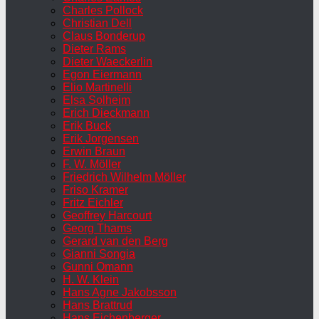
Charles Pollock
Christian Dell
Claus Bonderup
Dieter Rams
Dieter Waeckerlin
Egon Eiermann
Elio Martinelli
Elsa Solheim
Erich Dieckmann
Erik Buck
Erik Jorgensen
Erwin Braun
F. W. Möller
Friedrich Wilhelm Möller
Friso Kramer
Fritz Eichler
Geoffrey Harcourt
Georg Thams
Gerard van den Berg
Gianni Songia
Gunni Omann
H. W. Klein
Hans Agne Jakobsson
Hans Brattrud
Hans Eichenberger