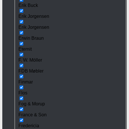
Erik Buck
Erik Jorgensen
Erik Jorgensen
Erwin Braun
Eternit
F. W. Möller
FDB Møbler
Finmar
Flos
Fog & Morup
France & Son
Fredericia