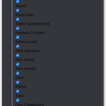
aktuell
Alvar Aalto
André Vandenbeuck
Andreas Christen
Anton Lorenz
Arne Jacobsen
Arne Norell
Arne Vodder
Artek
Artifort
Asko
Axel Christensen