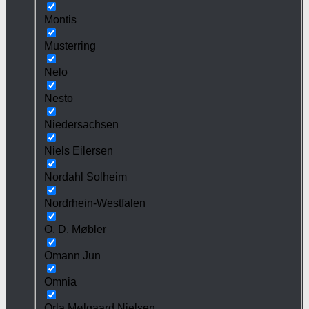
Montis
Musterring
Nelo
Nesto
Niedersachsen
Niels Eilersen
Nordahl Solheim
Nordrhein-Westfalen
O. D. Møbler
Omann Jun
Omnia
Orla Mølgaard Nielsen