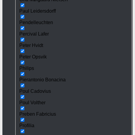
Paul Leidersdorff
Pendelleuchten
Percival Lafer
Peter Hvidt
Peter Opsvik
Philips
Pierantonio Bonacina
Poul Cadovius
Poul Volther
Preben Fabricius
Profilia