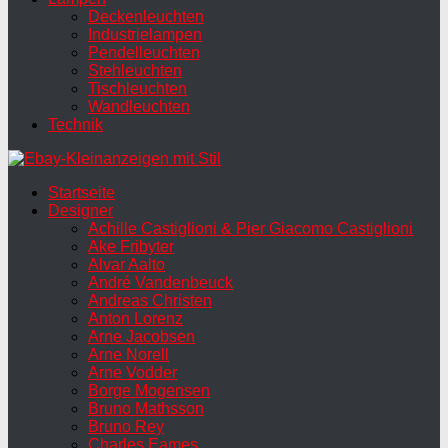
Deckenleuchten
Industrielampen
Pendelleuchten
Stehleuchten
Tischleuchten
Wandleuchten
Technik
Startseite
Designer
Achille Castiglioni & Pier Giacomo Castiglioni
Ake Fribyter
Alvar Aalto
André Vandenbeuck
Andreas Christen
Anton Lorenz
Arne Jacobsen
Arne Norell
Arne Vodder
Borge Mogensen
Bruno Mathsson
Bruno Rey
Charles Eames