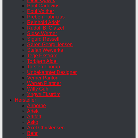
Peter Opsvik
Poul Cadovius
Poul Volther
Preben Fabricius
Reinhold Adolf
Rudolf B. Glatzel
Sidse Werner
Sigurd Ressell
Søren Georg Jensen
Stefan Wewerka
Terje Ekstrøm
Torbjørn Afdal
Torsten Thorup
Unbekannter Designer
Verner Panton
Warren Plattner
Willy Guhl
Yngve Ekström
Hersteller
Airborne
Artek
Artifort
Asko
Axel Christensen
Behr