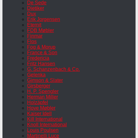
De Sede
Dietiker
Dux
Erik Jorgensen
Eternit
FDB Møbler
Finmar
Flos
Fog & Morup
France & Son
Fredericia
Fritz Hansen
G. Schanzenbach & Co.
Gelenka
Gimson & Slater
Girsberger
H. P. Spengler
Herman Miller
Holzäpfel
Hove Møbler
Kaiser Idell
Kill International
Knoll International
Louis Poulsen
Martinelli Luce