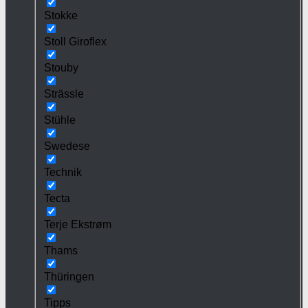
Stokke
Stoll Giroflex
Stouby
Strässle
Stühle
Swedese
Technik
Tecta
Terje Ekstrøm
Thams
Thüringen
Tipps