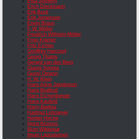
Elsa Solheim
Erich Dieckmann
Erik Buck
Erik Jorgensen
Erwin Braun
F. W. Möller
Friedrich Wilhelm Möller
Friso Kramer
Fritz Eichler
Geoffrey Harcourt
Georg Thams
Gerard van den Berg
Gianni Songia
Gunni Omann
H. W. Klein
Hans Agne Jakobsson
Hans Brattrud
Hans Eichenberger
Hans Kaufeld
Harry Bertoia
Hartmut Lohmeyer
Herber Hirche
Horst Brüning
Illum Wikkelsø
Ilmari Lappalainen