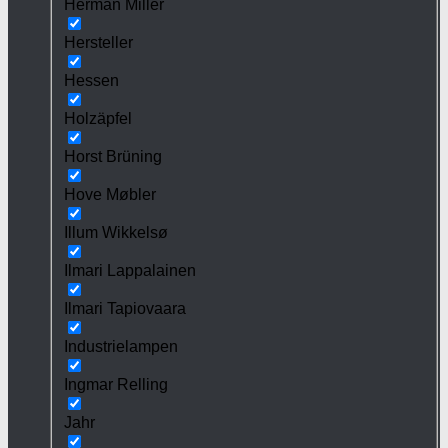
Herman Miller
Hersteller
Hessen
Holzäpfel
Horst Brüning
Hove Møbler
Illum Wikkelsø
Ilmari Lappalainen
Ilmari Tapiovaara
Industrielampen
Ingmar Relling
Jahr