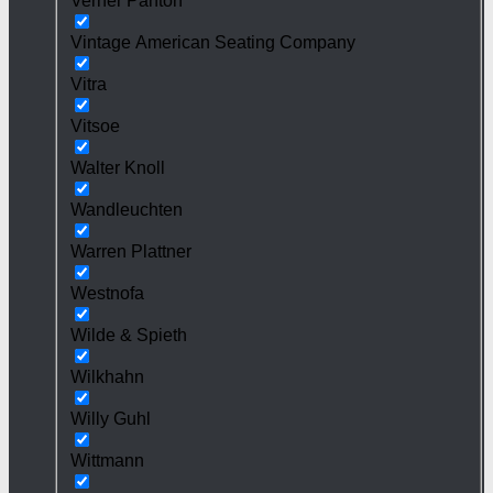
Verner Panton
Vintage American Seating Company
Vitra
Vitsoe
Walter Knoll
Wandleuchten
Warren Plattner
Westnofa
Wilde & Spieth
Wilkhahn
Willy Guhl
Wittmann