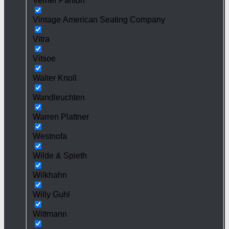
Verner Panton
Vintage American Seating Company
Vitra
Vitsoe
Walter Knoll
Wandleuchten
Warren Plattner
Westnofa
Wilde & Spieth
Wilkhahn
Willy Guhl
Wittmann