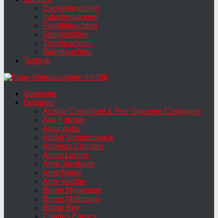
Deckenleuchten
Industrielampen
Pendelleuchten
Stehleuchten
Tischleuchten
Wandleuchten
Technik
Startseite
Designer
Achille Castiglioni & Pier Giacomo Castiglioni
Ake Fribyter
Alvar Aalto
André Vandenbeuck
Andreas Christen
Anton Lorenz
Arne Jacobsen
Arne Norell
Arne Vodder
Borge Mogensen
Bruno Mathsson
Bruno Rey
Charles Eames