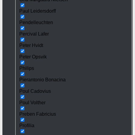
Paul Leidersdorff
Pendelleuchten
Percival Lafer
Peter Hvidt
Peter Opsvik
Philips
Pierantonio Bonacina
Poul Cadovius
Poul Volther
Preben Fabricius
Profilia