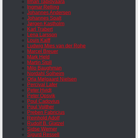
Ilmari Tapiovaara
Ingmar Relling
Johannes Andersen
Johannes Spalt
Jørgen Kastholm
Karl Trabert
Lena Larsson
Louis Kalff
Ludwig Mies van der Rohe
Marcel Breuer
Mark Held
Martin Stoll
Milo Baughman
Nordahl Solheim
Orla Mølgaard Nielsen
Percival Lafer
Peter Hvidt
Peter Opsvik
Poul Cadovius
Poul Volther
Preben Fabricius
Reinhold Adolf
Rudolf B. Glatzel
Sidse Werner
Sigurd Ressell