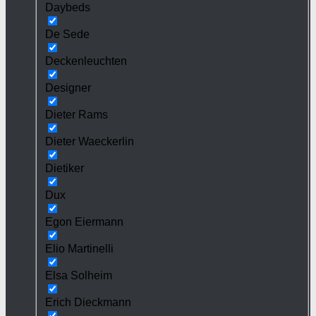
Daybeds
De Sede
Deckenleuchten
Designer
Dieter Rams
Dieter Waeckerlin
Dietiker
Dux
Egon Eiermann
Elio Martinelli
Elsa Solheim
Erich Dieckmann