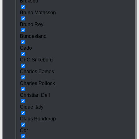
Bruksbo
Bruno Mathsson
Bruno Rey
Bundesland
Cado
CFC Silkeborg
Charles Eames
Charles Pollock
Christian Dell
Cidue Italy
Claus Bonderup
Cor