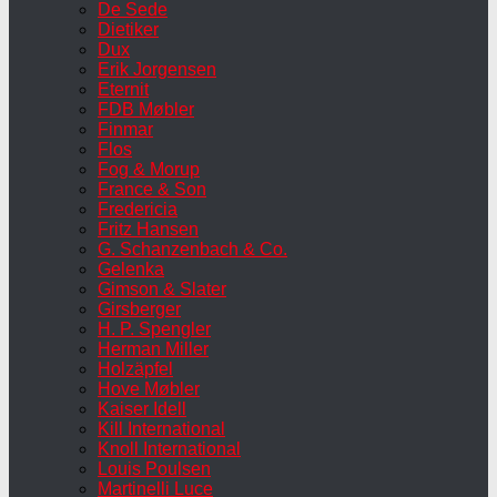
De Sede
Dietiker
Dux
Erik Jorgensen
Eternit
FDB Møbler
Finmar
Flos
Fog & Morup
France & Son
Fredericia
Fritz Hansen
G. Schanzenbach & Co.
Gelenka
Gimson & Slater
Girsberger
H. P. Spengler
Herman Miller
Holzäpfel
Hove Møbler
Kaiser Idell
Kill International
Knoll International
Louis Poulsen
Martinelli Luce