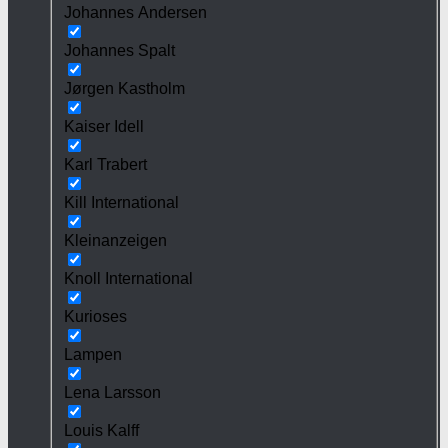
Johannes Andersen
Johannes Spalt
Jørgen Kastholm
Kaiser Idell
Karl Trabert
Kill International
Kleinanzeigen
Knoll International
Kurioses
Lampen
Lena Larsson
Louis Kalff