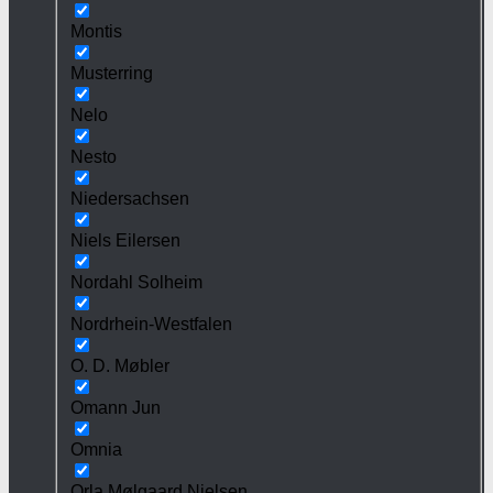
Montis
Musterring
Nelo
Nesto
Niedersachsen
Niels Eilersen
Nordahl Solheim
Nordrhein-Westfalen
O. D. Møbler
Omann Jun
Omnia
Orla Mølgaard Nielsen