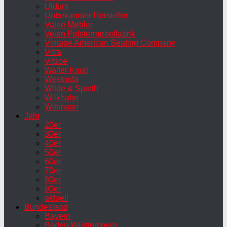
Uldum
Unbekannter Hersteller
Vatne Møbler
Vejen Polstermøbelfabrik
Vintage American Seating Company
Vitra
Vitsoe
Walter Knoll
Westnofa
Wilde & Spieth
Wilkhahn
Wittmann
Jahr
20er
30er
40er
50er
60er
70er
80er
90er
aktuell
Bundesland
Bayern
Baden-Württemberg