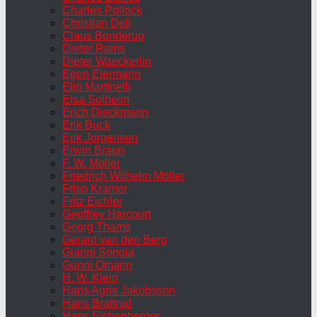
Charles Pollock
Christian Dell
Claus Bonderup
Dieter Rams
Dieter Waeckerlin
Egon Eiermann
Elio Martinelli
Elsa Solheim
Erich Dieckmann
Erik Buck
Erik Jorgensen
Erwin Braun
F. W. Möller
Friedrich Wilhelm Möller
Friso Kramer
Fritz Eichler
Geoffrey Harcourt
Georg Thams
Gerard van den Berg
Gianni Songia
Gunni Omann
H. W. Klein
Hans Agne Jakobsson
Hans Brattrud
Hans Eichenberger