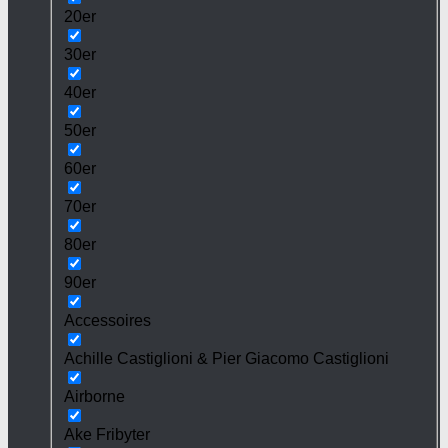
20er
30er
40er
50er
60er
70er
80er
90er
Accessoires
Achille Castiglioni & Pier Giacomo Castiglioni
Airborne
Ake Fribyter