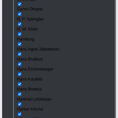
Gunni Omann
H. P. Spengler
H. W. Klein
Hamburg
Hans Agne Jakobsson
Hans Brattrud
Hans Eichenberger
Hans Kaufeld
Harry Bertoia
Hartmut Lohmeyer
Herber Hirche