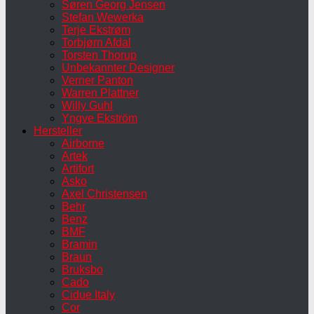
Søren Georg Jensen
Stefan Wewerka
Terje Ekstrøm
Torbjørn Afdal
Torsten Thorup
Unbekannter Designer
Verner Panton
Warren Plattner
Willy Guhl
Yngve Ekström
Hersteller
Airborne
Artek
Artifort
Asko
Axel Christensen
Behr
Benz
BMF
Bramin
Braun
Bruksbo
Cado
Cidue Italy
Cor