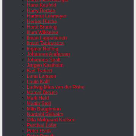
Hans Kaufeld
Harry Bertoia
Hartmut Lohmeyer
Herber Hirche
Horst Brüning
Illum Wikkelsø
Ilmari Lappalainen
Ilmari Tapiovaara
Ingmar Relling
Johannes Andersen
Johannes Spalt
Jørgen Kastholm
Karl Trabert
Lena Larsson
Louis Kalff
Ludwig Mies van der Rohe
Marcel Breuer
Mark Held
Martin Stoll
Milo Baughman
Nordahl Solheim
Orla Mølgaard Nielsen
Percival Lafer
Peter Hvidt