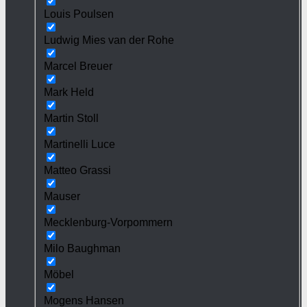
Louis Poulsen
Ludwig Mies van der Rohe
Marcel Breuer
Mark Held
Martin Stoll
Martinelli Luce
Matteo Grassi
Mauser
Mecklenburg-Vorpommern
Milo Baughman
Möbel
Mogens Hansen