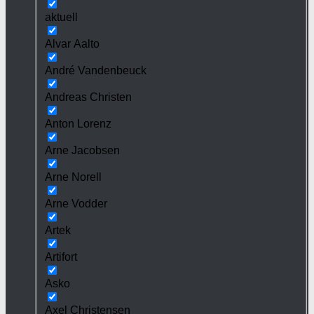
aktuell
Alvar Aalto
André Vandenbeuck
Andreas Christen
Anton Lorenz
Arne Jacobsen
Arne Norell
Arne Vodder
Artek
Artifort
Asko
Axel Christensen