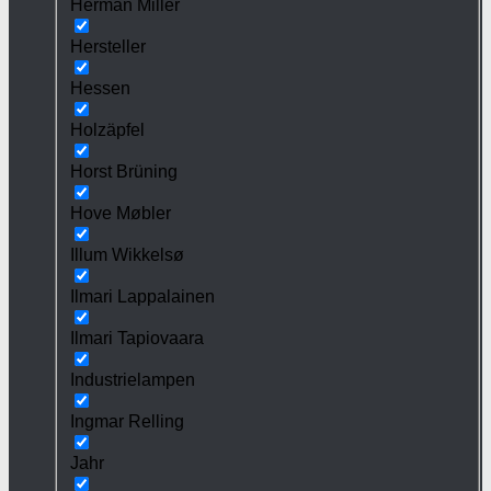
Herman Miller
Hersteller
Hessen
Holzäpfel
Horst Brüning
Hove Møbler
Illum Wikkelsø
Ilmari Lappalainen
Ilmari Tapiovaara
Industrielampen
Ingmar Relling
Jahr