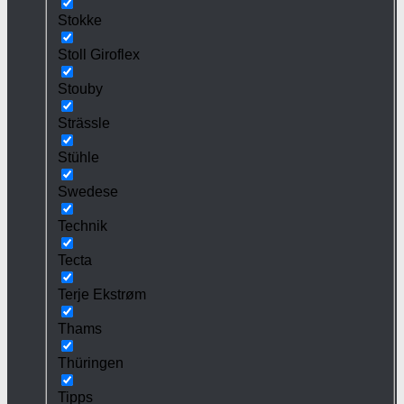
Stokke
Stoll Giroflex
Stouby
Strässle
Stühle
Swedese
Technik
Tecta
Terje Ekstrøm
Thams
Thüringen
Tipps