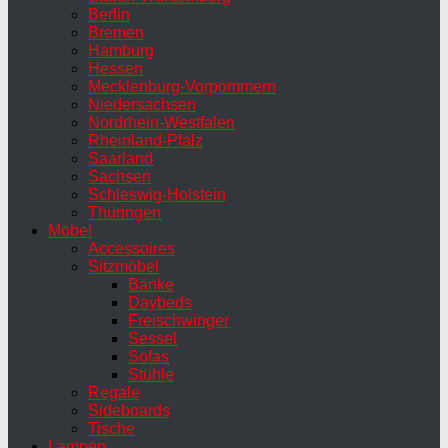
Berlin
Bremen
Hamburg
Hessen
Mecklenburg-Vorpommern
Niedersachsen
Nordrhein-Westfalen
Rheinland-Pfalz
Saarland
Sachsen
Schleswig-Holstein
Thüringen
Möbel
Accessoires
Sitzmöbel
Bänke
Daybeds
Freischwinger
Sessel
Sofas
Stühle
Regale
Sideboards
Tische
Lampen