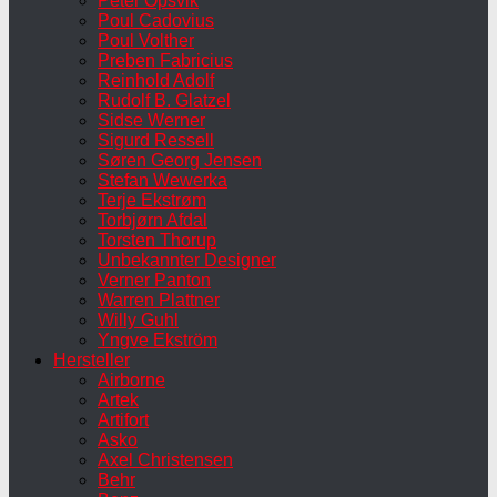
Peter Opsvik
Poul Cadovius
Poul Volther
Preben Fabricius
Reinhold Adolf
Rudolf B. Glatzel
Sidse Werner
Sigurd Ressell
Søren Georg Jensen
Stefan Wewerka
Terje Ekstrøm
Torbjørn Afdal
Torsten Thorup
Unbekannter Designer
Verner Panton
Warren Plattner
Willy Guhl
Yngve Ekström
Hersteller
Airborne
Artek
Artifort
Asko
Axel Christensen
Behr