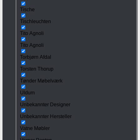
Tische
Tischleuchten
Tito Agnoli
Tito Agnoli
Torbjørn Afdal
Torsten Thorup
Tønder Møbelværk
Uldum
Unbekannter Designer
Unbekannter Hersteller
Vatne Møbler