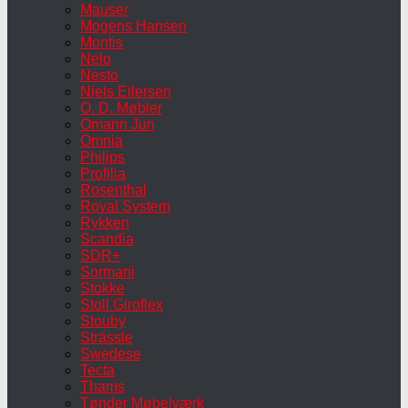
Mauser
Mogens Hansen
Montis
Nelo
Nesto
Niels Eilersen
O. D. Møbler
Omann Jun
Omnia
Philips
Profilia
Rosenthal
Royal System
Rykken
Scandia
SDR+
Sormani
Stokke
Stoll Giroflex
Stouby
Strässle
Swedese
Tecta
Thams
Tønder Møbelværk