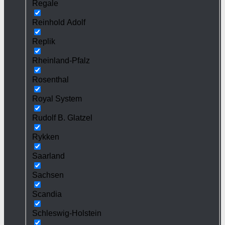
Regale
Reinhold Adolf
Replik
Rheinland-Pfalz
Rosenthal
Royal System
Rudolf B. Glatzel
Rykken
Saarland
Sachsen
Scandia
Schleswig-Holstein