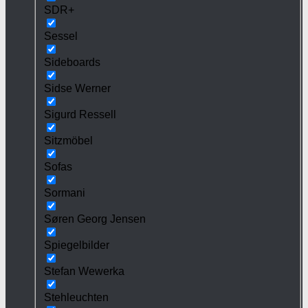
SDR+
Sessel
Sideboards
Sidse Werner
Sigurd Ressell
Sitzmöbel
Sofas
Sormani
Søren Georg Jensen
Spiegelbilder
Stefan Wewerka
Stehleuchten