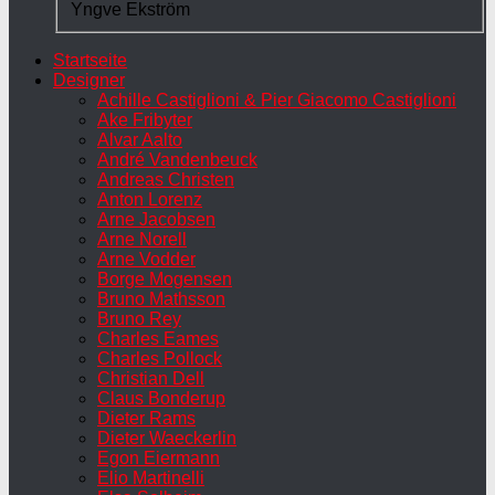
Yngve Ekström
Startseite
Designer
Achille Castiglioni & Pier Giacomo Castiglioni
Ake Fribyter
Alvar Aalto
André Vandenbeuck
Andreas Christen
Anton Lorenz
Arne Jacobsen
Arne Norell
Arne Vodder
Borge Mogensen
Bruno Mathsson
Bruno Rey
Charles Eames
Charles Pollock
Christian Dell
Claus Bonderup
Dieter Rams
Dieter Waeckerlin
Egon Eiermann
Elio Martinelli