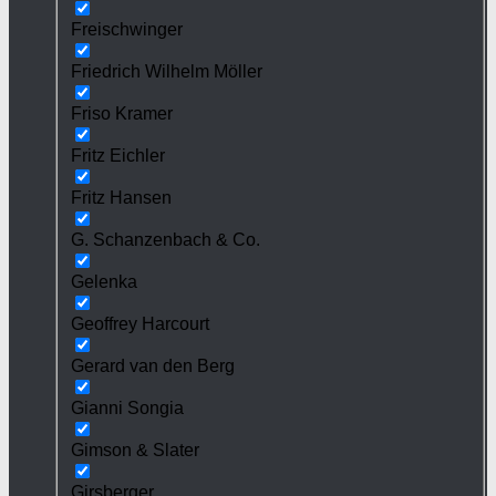
Freischwinger
Friedrich Wilhelm Möller
Friso Kramer
Fritz Eichler
Fritz Hansen
G. Schanzenbach & Co.
Gelenka
Geoffrey Harcourt
Gerard van den Berg
Gianni Songia
Gimson & Slater
Girsberger