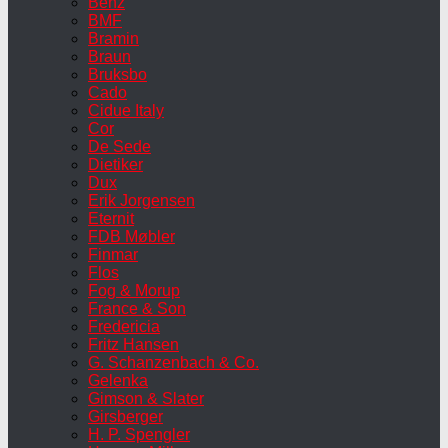
Benz
BMF
Bramin
Braun
Bruksbo
Cado
Cidue Italy
Cor
De Sede
Dietiker
Dux
Erik Jorgensen
Eternit
FDB Møbler
Finmar
Flos
Fog & Morup
France & Son
Fredericia
Fritz Hansen
G. Schanzenbach & Co.
Gelenka
Gimson & Slater
Girsberger
H. P. Spengler