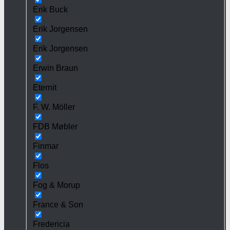
Erik Buck
Erik Jorgensen
Erik Jorgensen
Erwin Braun
Eternit
F. W. Möller
FDB Møbler
Finmar
Flos
Fog & Morup
France & Son
Fredericia