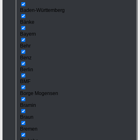
Baden-Württemberg
Bänke
Bayern
Behr
Benz
Berlin
BMF
Borge Mogensen
Bramin
Braun
Bremen