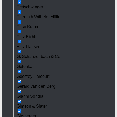
Freischwinger
Friedrich Wilhelm Möller
Friso Kramer
Fritz Eichler
Fritz Hansen
G. Schanzenbach & Co.
Gelenka
Geoffrey Harcourt
Gerard van den Berg
Gianni Songia
Gimson & Slater
Girsberger