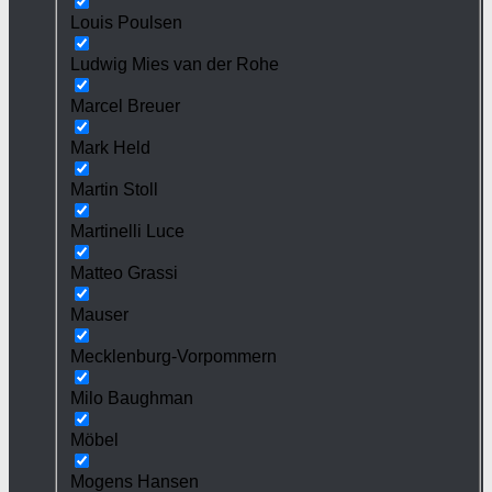
Louis Poulsen
Ludwig Mies van der Rohe
Marcel Breuer
Mark Held
Martin Stoll
Martinelli Luce
Matteo Grassi
Mauser
Mecklenburg-Vorpommern
Milo Baughman
Möbel
Mogens Hansen