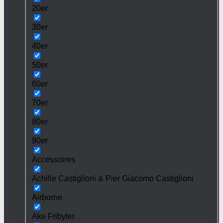
20er
30er
40er
50er
60er
70er
80er
90er
Accessoires
Achille Castiglioni & Pier Giacomo Castiglioni
Airborne
Ake Fribyter