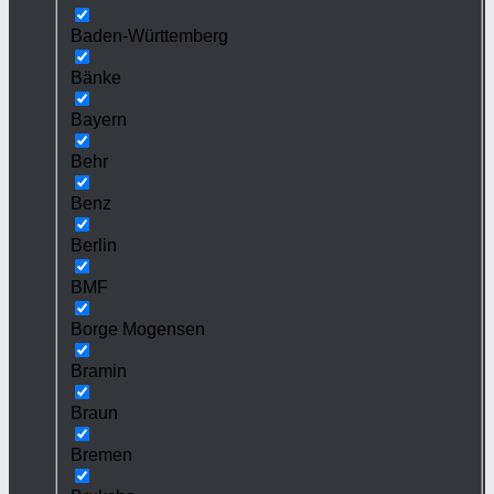
Baden-Württemberg
Bänke
Bayern
Behr
Benz
Berlin
BMF
Borge Mogensen
Bramin
Braun
Bremen