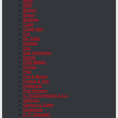
Benz
BMF
Bramin
Braun
Bruksbo
Cado
Cidue Italy
Cor
De Sede
Dietiker
Dux
Erik Jorgensen
Eternit
FDB Møbler
Finmar
Flos
Fog & Morup
France & Son
Fredericia
Fritz Hansen
G. Schanzenbach & Co.
Gelenka
Gimson & Slater
Girsberger
H. P. Spengler