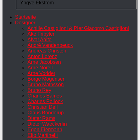
Yngve Ekström
Startseite
Designer
Achille Castiglioni & Pier Giacomo Castiglioni
Ake Fribyter
Alvar Aalto
André Vandenbeuck
Andreas Christen
Anton Lorenz
Arne Jacobsen
Arne Norell
Arne Vodder
Borge Mogensen
Bruno Mathsson
Bruno Rey
Charles Eames
Charles Pollock
Christian Dell
Claus Bonderup
Dieter Rams
Dieter Waeckerlin
Egon Eiermann
Elio Martinelli