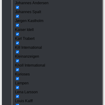
Johannes Andersen
Johannes Spalt
Jørgen Kastholm
Kaiser Idell
Karl Trabert
Kill International
Kleinanzeigen
Knoll International
Kurioses
Lampen
Lena Larsson
Louis Kalff