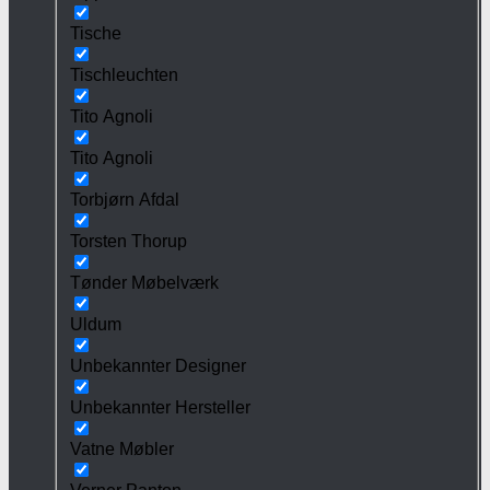
Tische
Tischleuchten
Tito Agnoli
Tito Agnoli
Torbjørn Afdal
Torsten Thorup
Tønder Møbelværk
Uldum
Unbekannter Designer
Unbekannter Hersteller
Vatne Møbler