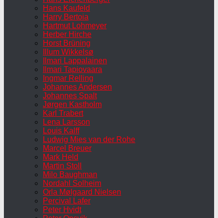
Hans Kaufeld
Harry Bertoia
Hartmut Lohmeyer
Herber Hirche
Horst Brüning
Illum Wikkelsø
Ilmari Lappalainen
Ilmari Tapiovaara
Ingmar Relling
Johannes Andersen
Johannes Spalt
Jørgen Kastholm
Karl Trabert
Lena Larsson
Louis Kalff
Ludwig Mies van der Rohe
Marcel Breuer
Mark Held
Martin Stoll
Milo Baughman
Nordahl Solheim
Orla Mølgaard Nielsen
Percival Lafer
Peter Hvidt