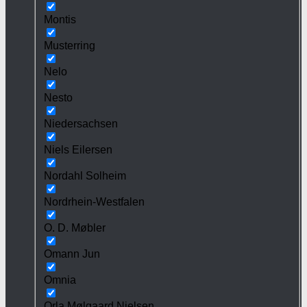
Montis
Musterring
Nelo
Nesto
Niedersachsen
Niels Eilersen
Nordahl Solheim
Nordrhein-Westfalen
O. D. Møbler
Omann Jun
Omnia
Orla Mølgaard Nielsen