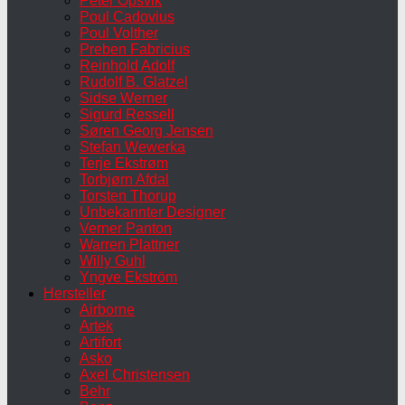
Peter Opsvik
Poul Cadovius
Poul Volther
Preben Fabricius
Reinhold Adolf
Rudolf B. Glatzel
Sidse Werner
Sigurd Ressell
Søren Georg Jensen
Stefan Wewerka
Terje Ekstrøm
Torbjørn Afdal
Torsten Thorup
Unbekannter Designer
Verner Panton
Warren Plattner
Willy Guhl
Yngve Ekström
Hersteller
Airborne
Artek
Artifort
Asko
Axel Christensen
Behr