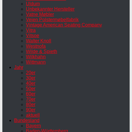
Uldum
Unbekannter Hersteller
Vatne Møbler
Vejen Polstermøbelfabrik
Vintage American Seating Company
Vitra
Vitsoe
Walter Knoll
Westnofa
Wilde & Spieth
Wilkhahn
Wittmann
Jahr
20er
30er
40er
50er
60er
70er
80er
90er
aktuell
Bundesland
Bayern
Baden-Württemberg