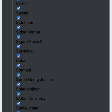
SDR+
Sessel
Sideboards
Sidse Werner
Sigurd Ressell
Sitzmöbel
Sofas
Sormani
Søren Georg Jensen
Spiegelbilder
Stefan Wewerka
Stehleuchten