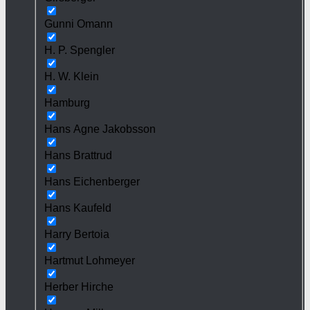
Gunni Omann
H. P. Spengler
H. W. Klein
Hamburg
Hans Agne Jakobsson
Hans Brattrud
Hans Eichenberger
Hans Kaufeld
Harry Bertoia
Hartmut Lohmeyer
Herber Hirche