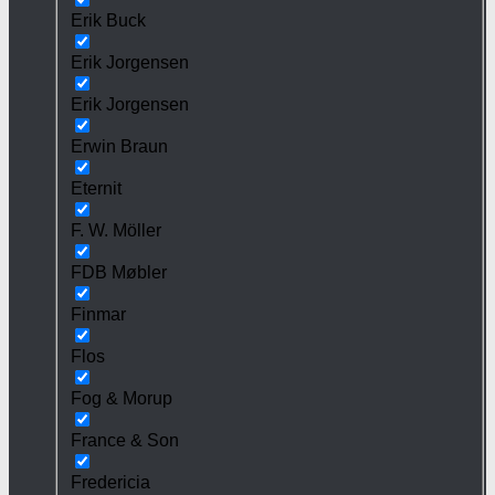
Erik Buck
Erik Jorgensen
Erik Jorgensen
Erwin Braun
Eternit
F. W. Möller
FDB Møbler
Finmar
Flos
Fog & Morup
France & Son
Fredericia