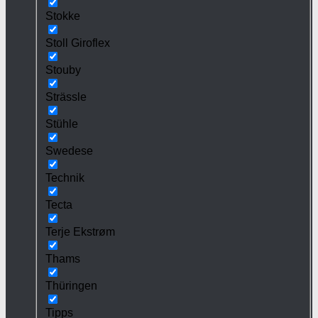
Stokke
Stoll Giroflex
Stouby
Strässle
Stühle
Swedese
Technik
Tecta
Terje Ekstrøm
Thams
Thüringen
Tipps