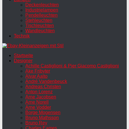
Deckenleuchten
Industrielampen
Pendelleuchten
Stehleuchten
Tischleuchten
Wandleuchten
Technik
Startseite
Designer
Achille Castiglioni & Pier Giacomo Castiglioni
Ake Fribyter
Alvar Aalto
André Vandenbeuck
Andreas Christen
Anton Lorenz
Arne Jacobsen
Arne Norell
Arne Vodder
Borge Mogensen
Bruno Mathsson
Bruno Rey
Charles Eames