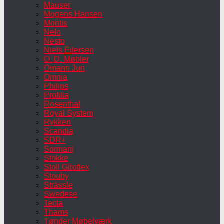
Mauser
Mogens Hansen
Montis
Nelo
Nesto
Niels Eilersen
O. D. Møbler
Omann Jun
Omnia
Philips
Profilia
Rosenthal
Royal System
Rykken
Scandia
SDR+
Sormani
Stokke
Stoll Giroflex
Stouby
Strässle
Swedese
Tecta
Thams
Tønder Møbelværk