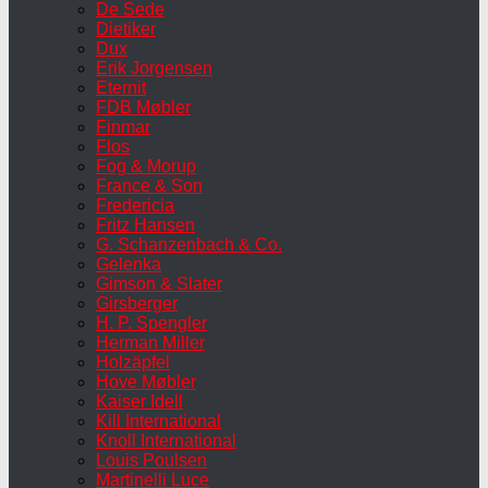
De Sede
Dietiker
Dux
Erik Jorgensen
Eternit
FDB Møbler
Finmar
Flos
Fog & Morup
France & Son
Fredericia
Fritz Hansen
G. Schanzenbach & Co.
Gelenka
Gimson & Slater
Girsberger
H. P. Spengler
Herman Miller
Holzäpfel
Hove Møbler
Kaiser Idell
Kill International
Knoll International
Louis Poulsen
Martinelli Luce