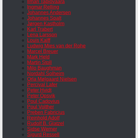
Ilmari Tapiovaara
Ingmar Relling
Johannes Andersen
Johannes Spalt
Jørgen Kastholm
Karl Trabert
Lena Larsson
Louis Kalff
Ludwig Mies van der Rohe
Marcel Breuer
Mark Held
Martin Stoll
Milo Baughman
Nordahl Solheim
Orla Mølgaard Nielsen
Percival Lafer
Peter Hvidt
Peter Opsvik
Poul Cadovius
Poul Volther
Preben Fabricius
Reinhold Adolf
Rudolf B. Glatzel
Sidse Werner
Sigurd Ressell