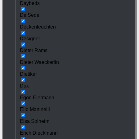
Daybeds
De Sede
Deckenleuchten
Designer
Dieter Rams
Dieter Waeckerlin
Dietiker
Dux
Egon Eiermann
Elio Martinelli
Elsa Solheim
Erich Dieckmann