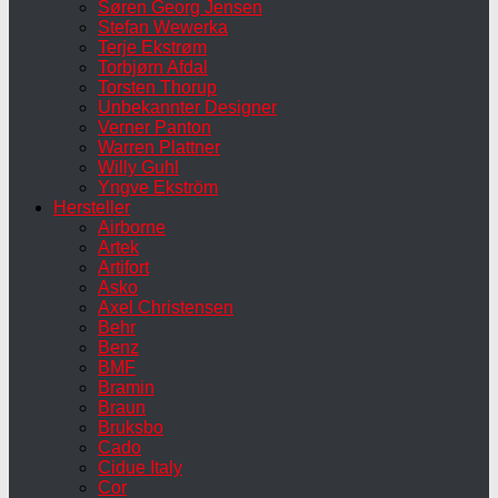
Søren Georg Jensen
Stefan Wewerka
Terje Ekstrøm
Torbjørn Afdal
Torsten Thorup
Unbekannter Designer
Verner Panton
Warren Plattner
Willy Guhl
Yngve Ekström
Hersteller
Airborne
Artek
Artifort
Asko
Axel Christensen
Behr
Benz
BMF
Bramin
Braun
Bruksbo
Cado
Cidue Italy
Cor