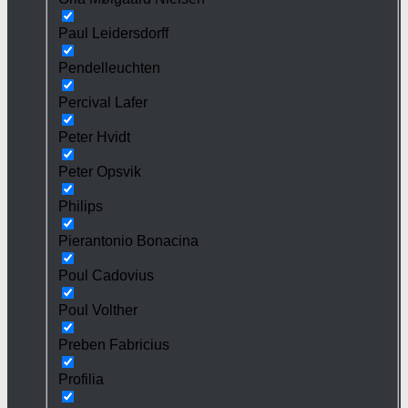
Paul Leidersdorff
Pendelleuchten
Percival Lafer
Peter Hvidt
Peter Opsvik
Philips
Pierantonio Bonacina
Poul Cadovius
Poul Volther
Preben Fabricius
Profilia