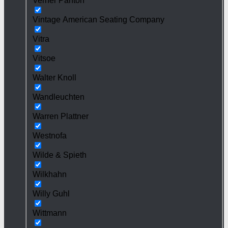
Verner Panton
Vintage American Seating Company
Vitra
Vitsoe
Walter Knoll
Wandleuchten
Warren Plattner
Westnofa
Wilde & Spieth
Wilkhahn
Willy Guhl
Wittmann