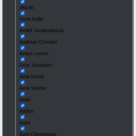
aktuell
Alvar Aalto
André Vandenbeuck
Andreas Christen
Anton Lorenz
Arne Jacobsen
Arne Norell
Arne Vodder
Artek
Artifort
Asko
Axel Christensen