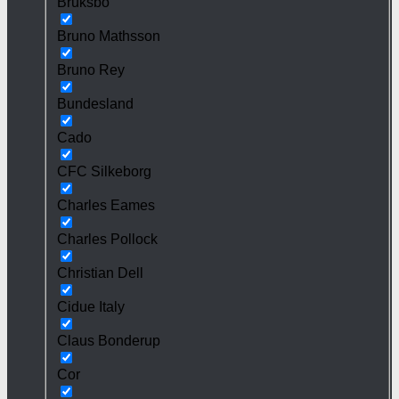
Bruksbo
Bruno Mathsson
Bruno Rey
Bundesland
Cado
CFC Silkeborg
Charles Eames
Charles Pollock
Christian Dell
Cidue Italy
Claus Bonderup
Cor