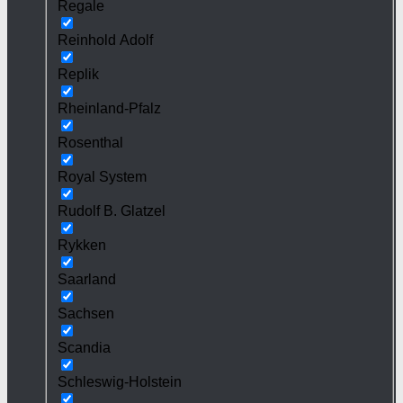
Regale
Reinhold Adolf
Replik
Rheinland-Pfalz
Rosenthal
Royal System
Rudolf B. Glatzel
Rykken
Saarland
Sachsen
Scandia
Schleswig-Holstein