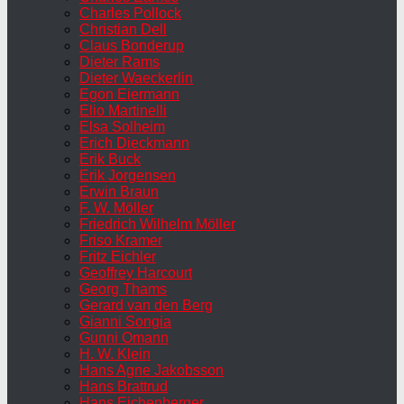
Charles Pollock
Christian Dell
Claus Bonderup
Dieter Rams
Dieter Waeckerlin
Egon Eiermann
Elio Martinelli
Elsa Solheim
Erich Dieckmann
Erik Buck
Erik Jorgensen
Erwin Braun
F. W. Möller
Friedrich Wilhelm Möller
Friso Kramer
Fritz Eichler
Geoffrey Harcourt
Georg Thams
Gerard van den Berg
Gianni Songia
Gunni Omann
H. W. Klein
Hans Agne Jakobsson
Hans Brattrud
Hans Eichenberger