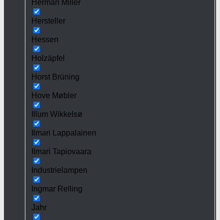
Herman Miller
Hersteller
Hessen
Holzäpfel
Horst Brüning
Hove Møbler
Illum Wikkelsø
Ilmari Lappalainen
Ilmari Tapiovaara
Industrielampen
Ingmar Relling
Jahr