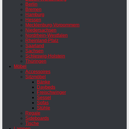
Berlin
Bremen
Hamburg
Hessen
Mecklenburg-Vorpommern
Niedersachsen
Nordrhein-Westfalen
Rheinland-Pfalz
Saarland
Sachsen
Schleswig-Holstein
Thüringen
Möbel
Accessoires
Sitzmöbel
Bänke
Daybeds
Freischwinger
Sessel
Sofas
Stühle
Regale
Sideboards
Tische
Lampen