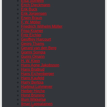
Elsa Solheim
Erich Dieckmann
Erik Buck
Erik Jorgensen
Erwin Braun
F. W. Möller
Friedrich Wilhelm Möller
Friso Kramer
Fritz Eichler
Geoffrey Harcourt
Georg Thams
Gerard van den Berg
Gianni Songia
Gunni Omann
H. W. Klein
Hans Agne Jakobsson
Hans Brattrud
Hans Eichenberger
Hans Kaufeld
Harry Bertoia
Hartmut Lohmeyer
Herber Hirche
Horst Brüning
Illum Wikkelsø
Ilmari Lappalainen