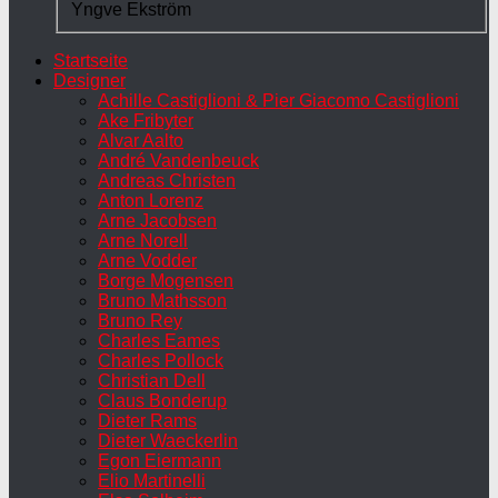
Yngve Ekström
Startseite
Designer
Achille Castiglioni & Pier Giacomo Castiglioni
Ake Fribyter
Alvar Aalto
André Vandenbeuck
Andreas Christen
Anton Lorenz
Arne Jacobsen
Arne Norell
Arne Vodder
Borge Mogensen
Bruno Mathsson
Bruno Rey
Charles Eames
Charles Pollock
Christian Dell
Claus Bonderup
Dieter Rams
Dieter Waeckerlin
Egon Eiermann
Elio Martinelli