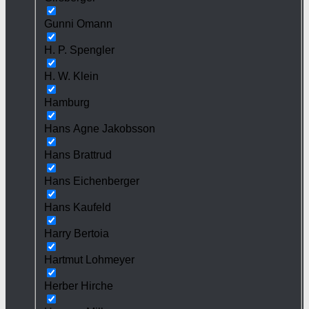
Gunni Omann
H. P. Spengler
H. W. Klein
Hamburg
Hans Agne Jakobsson
Hans Brattrud
Hans Eichenberger
Hans Kaufeld
Harry Bertoia
Hartmut Lohmeyer
Herber Hirche