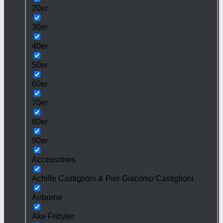
20er
30er
40er
50er
60er
70er
80er
90er
Accessoires
Achille Castiglioni & Pier Giacomo Castiglioni
Airborne
Ake Fribyter