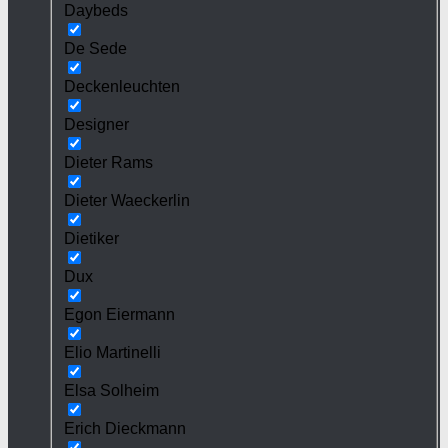
Daybeds
De Sede
Deckenleuchten
Designer
Dieter Rams
Dieter Waeckerlin
Dietiker
Dux
Egon Eiermann
Elio Martinelli
Elsa Solheim
Erich Dieckmann