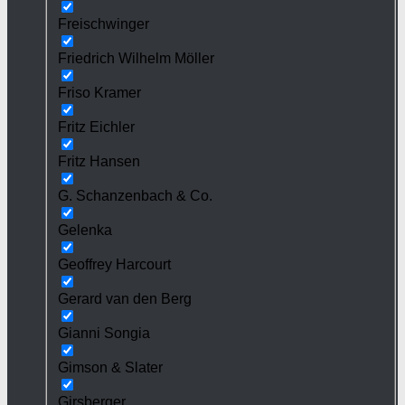
Freischwinger
Friedrich Wilhelm Möller
Friso Kramer
Fritz Eichler
Fritz Hansen
G. Schanzenbach & Co.
Gelenka
Geoffrey Harcourt
Gerard van den Berg
Gianni Songia
Gimson & Slater
Girsberger