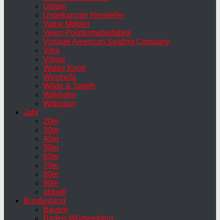
Uldum
Unbekannter Hersteller
Vatne Møbler
Vejen Polstermøbelfabrik
Vintage American Seating Company
Vitra
Vitsoe
Walter Knoll
Westnofa
Wilde & Spieth
Wilkhahn
Wittmann
Jahr
20er
30er
40er
50er
60er
70er
80er
90er
aktuell
Bundesland
Bayern
Baden-Württemberg