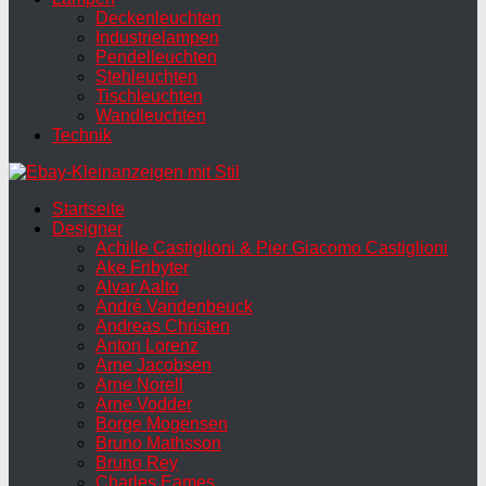
Deckenleuchten
Industrielampen
Pendelleuchten
Stehleuchten
Tischleuchten
Wandleuchten
Technik
Startseite
Designer
Achille Castiglioni & Pier Giacomo Castiglioni
Ake Fribyter
Alvar Aalto
André Vandenbeuck
Andreas Christen
Anton Lorenz
Arne Jacobsen
Arne Norell
Arne Vodder
Borge Mogensen
Bruno Mathsson
Bruno Rey
Charles Eames