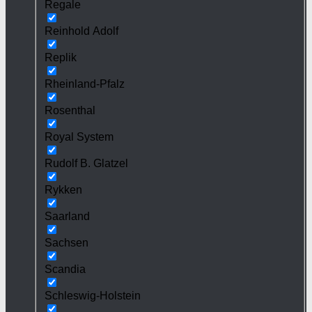
Regale
Reinhold Adolf
Replik
Rheinland-Pfalz
Rosenthal
Royal System
Rudolf B. Glatzel
Rykken
Saarland
Sachsen
Scandia
Schleswig-Holstein