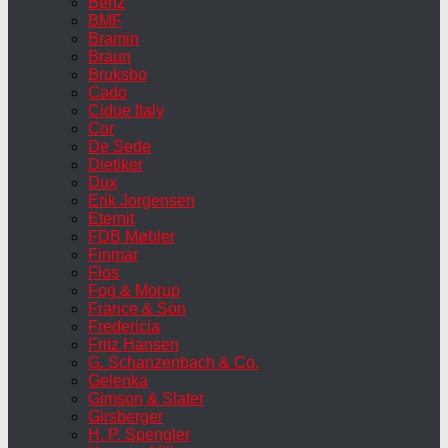
Benz
BMF
Bramin
Braun
Bruksbo
Cado
Cidue Italy
Cor
De Sede
Dietiker
Dux
Erik Jorgensen
Eternit
FDB Møbler
Finmar
Flos
Fog & Morup
France & Son
Fredericia
Fritz Hansen
G. Schanzenbach & Co.
Gelenka
Gimson & Slater
Girsberger
H. P. Spengler