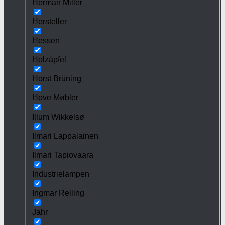
Herman Miller
Hersteller
Hessen
Holzäpfel
Horst Brüning
Hove Møbler
Illum Wikkelsø
Ilmari Lappalainen
Ilmari Tapiovaara
Industrielampen
Ingmar Relling
Jahr