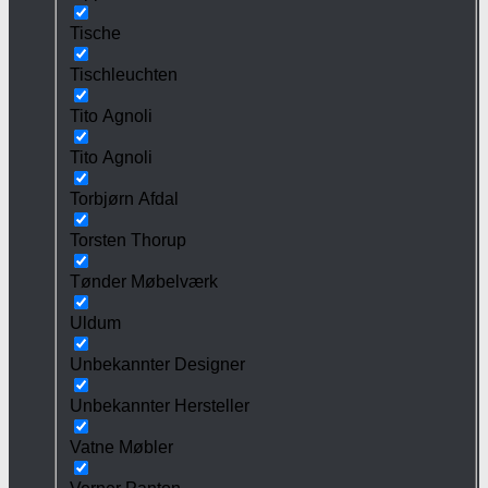
Tische
Tischleuchten
Tito Agnoli
Tito Agnoli
Torbjørn Afdal
Torsten Thorup
Tønder Møbelværk
Uldum
Unbekannter Designer
Unbekannter Hersteller
Vatne Møbler