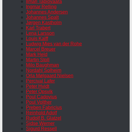
Ilmari Tapiovaara
Ingmar Relling
Johannes Andersen
Johannes Spalt
Jørgen Kastholm
Karl Trabert
Lena Larsson
Louis Kalff
Ludwig Mies van der Rohe
Marcel Breuer
Mark Held
Martin Stoll
Milo Baughman
Nordahl Solheim
Orla Mølgaard Nielsen
Percival Lafer
Peter Hvidt
Peter Opsvik
Poul Cadovius
Poul Volther
Preben Fabricius
Reinhold Adolf
Rudolf B. Glatzel
Sidse Werner
Sigurd Ressell