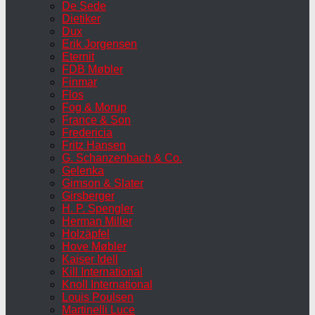
De Sede
Dietiker
Dux
Erik Jorgensen
Eternit
FDB Møbler
Finmar
Flos
Fog & Morup
France & Son
Fredericia
Fritz Hansen
G. Schanzenbach & Co.
Gelenka
Gimson & Slater
Girsberger
H. P. Spengler
Herman Miller
Holzäpfel
Hove Møbler
Kaiser Idell
Kill International
Knoll International
Louis Poulsen
Martinelli Luce