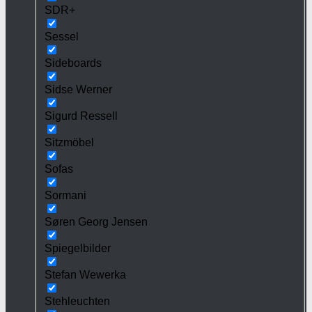
SDR+
Sessel
Sideboards
Sidse Werner
Sigurd Ressell
Sitzmöbel
Sofas
Sormani
Søren Georg Jensen
Spiegelbilder
Stefan Wewerka
Stehleuchten