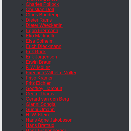
Charles Pollock
Christian Dell
Claus Bonderup
Dieter Rams
Dieter Waeckerlin
Egon Eiermann
Elio Martinelli
Elsa Solheim
Erich Dieckmann
Erik Buck
Erik Jorgensen
Erwin Braun
F. W. Möller
Friedrich Wilhelm Möller
Friso Kramer
Fritz Eichler
Geoffrey Harcourt
Georg Thams
Gerard van den Berg
Gianni Songia
Gunni Omann
H. W. Klein
Hans Agne Jakobsson
Hans Brattrud
Hans Eichenberger