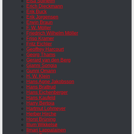
Elsa Solheim
Erich Dieckmann
Erik Buck
Erik Jorgensen
Erwin Braun
F. W. Möller
Friedrich Wilhelm Möller
Friso Kramer
Fritz Eichler
Geoffrey Harcourt
Georg Thams
Gerard van den Berg
Gianni Songia
Gunni Omann
H. W. Klein
Hans Agne Jakobsson
Hans Brattrud
Hans Eichenberger
Hans Kaufeld
Harry Bertoia
Hartmut Lohmeyer
Herber Hirche
Horst Brüning
Illum Wikkelsø
Ilmari Lappalainen