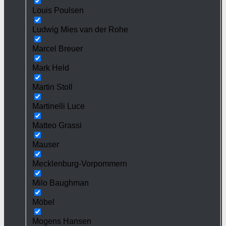
Louis Poulsen
Ludwig Mies van der Rohe
Marcel Breuer
Mark Held
Martin Stoll
Martinelli Luce
Matteo Grassi
Mauser
Mecklenburg-Vorpommern
Milo Baughman
Möbel
Mogens Hansen