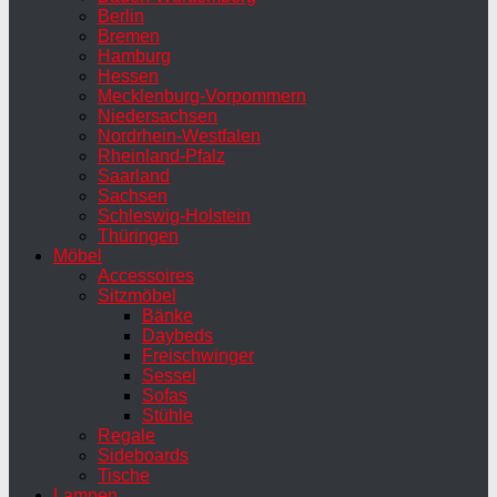
Berlin
Bremen
Hamburg
Hessen
Mecklenburg-Vorpommern
Niedersachsen
Nordrhein-Westfalen
Rheinland-Pfalz
Saarland
Sachsen
Schleswig-Holstein
Thüringen
Möbel
Accessoires
Sitzmöbel
Bänke
Daybeds
Freischwinger
Sessel
Sofas
Stühle
Regale
Sideboards
Tische
Lampen