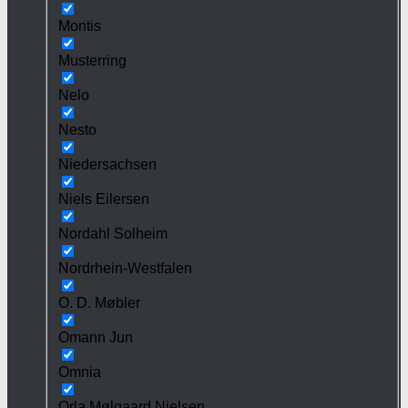
Montis
Musterring
Nelo
Nesto
Niedersachsen
Niels Eilersen
Nordahl Solheim
Nordrhein-Westfalen
O. D. Møbler
Omann Jun
Omnia
Orla Mølgaard Nielsen