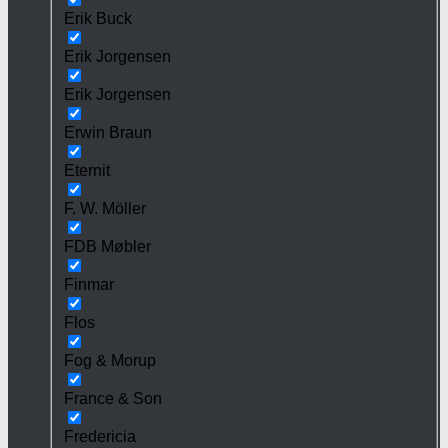
Erik Buck
Erik Jorgensen
Erik Jorgensen
Erwin Braun
Eternit
F. W. Möller
FDB Møbler
Finmar
Flos
Fog & Morup
France & Son
Fredericia