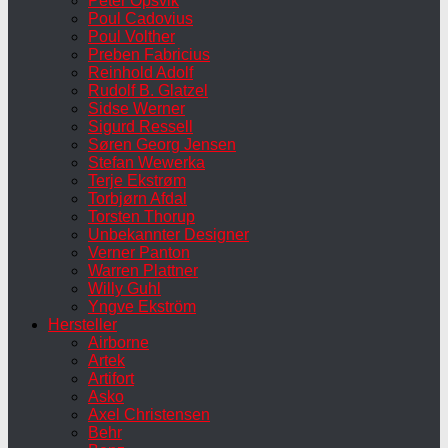
Peter Opsvik
Poul Cadovius
Poul Volther
Preben Fabricius
Reinhold Adolf
Rudolf B. Glatzel
Sidse Werner
Sigurd Ressell
Søren Georg Jensen
Stefan Wewerka
Terje Ekstrøm
Torbjørn Afdal
Torsten Thorup
Unbekannter Designer
Verner Panton
Warren Plattner
Willy Guhl
Yngve Ekström
Hersteller
Airborne
Artek
Artifort
Asko
Axel Christensen
Behr