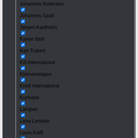
Johannes Andersen
Johannes Spalt
Jørgen Kastholm
Kaiser Idell
Karl Trabert
Kill International
Kleinanzeigen
Knoll International
Kurioses
Lampen
Lena Larsson
Louis Kalff