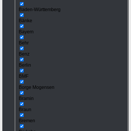
Baden-Württemberg
Bänke
Bayern
Behr
Benz
Berlin
BMF
Borge Mogensen
Bramin
Braun
Bremen