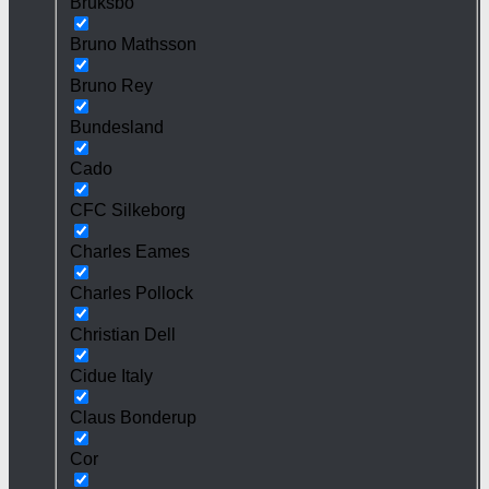
Bruksbo
Bruno Mathsson
Bruno Rey
Bundesland
Cado
CFC Silkeborg
Charles Eames
Charles Pollock
Christian Dell
Cidue Italy
Claus Bonderup
Cor