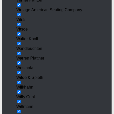
Verner Panton
Vintage American Seating Company
Vitra
Vitsoe
Walter Knoll
Wandleuchten
Warren Plattner
Westnofa
Wilde & Spieth
Wilkhahn
Willy Guhl
Wittmann