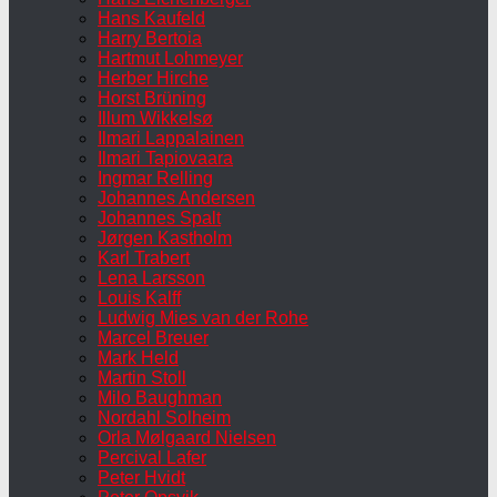
Hans Kaufeld
Harry Bertoia
Hartmut Lohmeyer
Herber Hirche
Horst Brüning
Illum Wikkelsø
Ilmari Lappalainen
Ilmari Tapiovaara
Ingmar Relling
Johannes Andersen
Johannes Spalt
Jørgen Kastholm
Karl Trabert
Lena Larsson
Louis Kalff
Ludwig Mies van der Rohe
Marcel Breuer
Mark Held
Martin Stoll
Milo Baughman
Nordahl Solheim
Orla Mølgaard Nielsen
Percival Lafer
Peter Hvidt