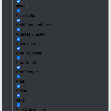
aktuell
Alvar Aalto
André Vandenbeuck
Andreas Christen
Anton Lorenz
Arne Jacobsen
Arne Norell
Arne Vodder
Artek
Artifort
Asko
Axel Christensen