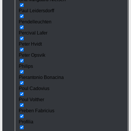
Paul Leidersdorff
Pendelleuchten
Percival Lafer
Peter Hvidt
Peter Opsvik
Philips
Pierantonio Bonacina
Poul Cadovius
Poul Volther
Preben Fabricius
Profilia