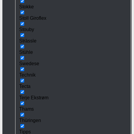
Stokke
Stoll Giroflex
Stouby
Strässle
Stühle
Swedese
Technik
Tecta
Terje Ekstrøm
Thams
Thüringen
Tipps