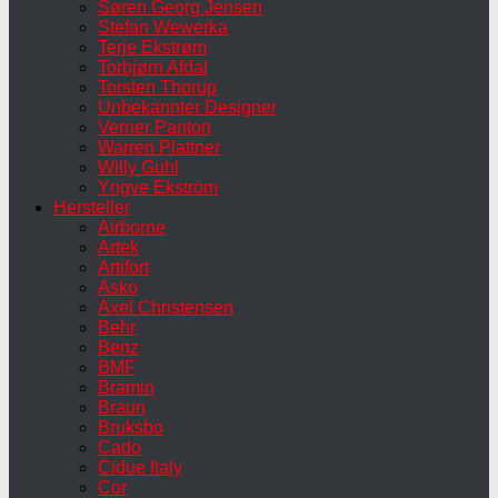
Søren Georg Jensen
Stefan Wewerka
Terje Ekstrøm
Torbjørn Afdal
Torsten Thorup
Unbekannter Designer
Verner Panton
Warren Plattner
Willy Guhl
Yngve Ekström
Hersteller
Airborne
Artek
Artifort
Asko
Axel Christensen
Behr
Benz
BMF
Bramin
Braun
Bruksbo
Cado
Cidue Italy
Cor