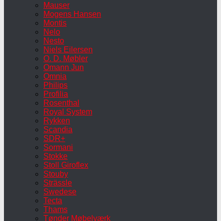
Mauser
Mogens Hansen
Montis
Nelo
Nesto
Niels Eilersen
O. D. Møbler
Omann Jun
Omnia
Philips
Profilia
Rosenthal
Royal System
Rykken
Scandia
SDR+
Sormani
Stokke
Stoll Giroflex
Stouby
Strässle
Swedese
Tecta
Thams
Tønder Møbelværk