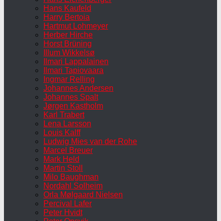
Hans Kaufeld
Harry Bertoia
Hartmut Lohmeyer
Herber Hirche
Horst Brüning
Illum Wikkelsø
Ilmari Lappalainen
Ilmari Tapiovaara
Ingmar Relling
Johannes Andersen
Johannes Spalt
Jørgen Kastholm
Karl Trabert
Lena Larsson
Louis Kalff
Ludwig Mies van der Rohe
Marcel Breuer
Mark Held
Martin Stoll
Milo Baughman
Nordahl Solheim
Orla Mølgaard Nielsen
Percival Lafer
Peter Hvidt