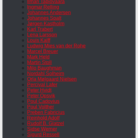
Ilmari Tapiovaara
Ingmar Relling
Johannes Andersen
Johannes Spalt
Jørgen Kastholm
Karl Trabert
Lena Larsson
Louis Kalff
Ludwig Mies van der Rohe
Marcel Breuer
Mark Held
Martin Stoll
Milo Baughman
Nordahl Solheim
Orla Mølgaard Nielsen
Percival Lafer
Peter Hvidt
Peter Opsvik
Poul Cadovius
Poul Volther
Preben Fabricius
Reinhold Adolf
Rudolf B. Glatzel
Sidse Werner
Sigurd Ressell