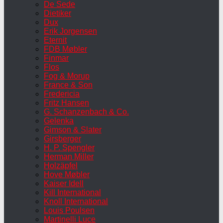
De Sede
Dietiker
Dux
Erik Jorgensen
Eternit
FDB Møbler
Finmar
Flos
Fog & Morup
France & Son
Fredericia
Fritz Hansen
G. Schanzenbach & Co.
Gelenka
Gimson & Slater
Girsberger
H. P. Spengler
Herman Miller
Holzäpfel
Hove Møbler
Kaiser Idell
Kill International
Knoll International
Louis Poulsen
Martinelli Luce