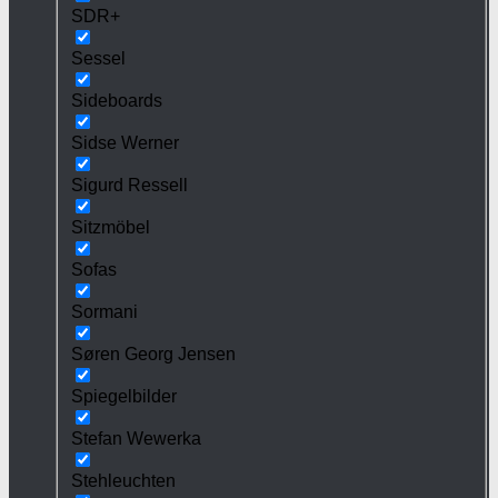
SDR+
Sessel
Sideboards
Sidse Werner
Sigurd Ressell
Sitzmöbel
Sofas
Sormani
Søren Georg Jensen
Spiegelbilder
Stefan Wewerka
Stehleuchten