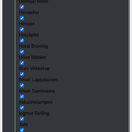
Herman Miller
Hersteller
Hessen
Holzäpfel
Horst Brüning
Hove Møbler
Illum Wikkelsø
Ilmari Lappalainen
Ilmari Tapiovaara
Industrielampen
Ingmar Relling
Jahr