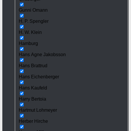
Gunni Omann
H. P. Spengler
H. W. Klein
Hamburg
Hans Agne Jakobsson
Hans Brattrud
Hans Eichenberger
Hans Kaufeld
Harry Bertoia
Hartmut Lohmeyer
Herber Hirche