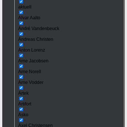
aktuell
Alvar Aalto
André Vandenbeuck
Andreas Christen
Anton Lorenz
Arne Jacobsen
Arne Norell
Arne Vodder
Artek
Artifort
Asko
Axel Christensen