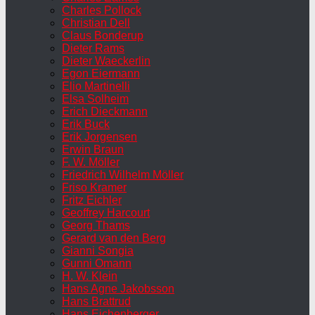
Charles Pollock
Christian Dell
Claus Bonderup
Dieter Rams
Dieter Waeckerlin
Egon Eiermann
Elio Martinelli
Elsa Solheim
Erich Dieckmann
Erik Buck
Erik Jorgensen
Erwin Braun
F. W. Möller
Friedrich Wilhelm Möller
Friso Kramer
Fritz Eichler
Geoffrey Harcourt
Georg Thams
Gerard van den Berg
Gianni Songia
Gunni Omann
H. W. Klein
Hans Agne Jakobsson
Hans Brattrud
Hans Eichenberger