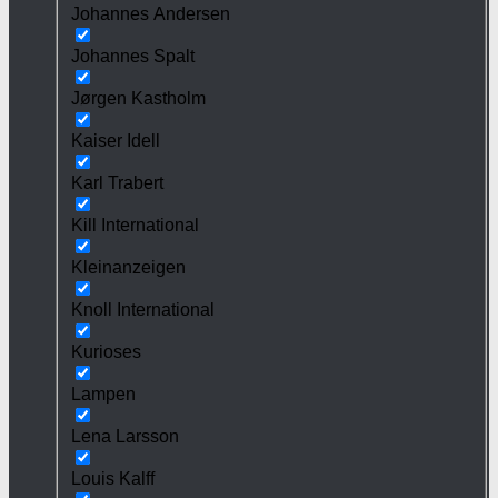
Johannes Andersen
Johannes Spalt
Jørgen Kastholm
Kaiser Idell
Karl Trabert
Kill International
Kleinanzeigen
Knoll International
Kurioses
Lampen
Lena Larsson
Louis Kalff