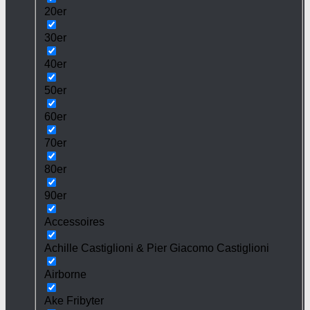
20er
30er
40er
50er
60er
70er
80er
90er
Accessoires
Achille Castiglioni & Pier Giacomo Castiglioni
Airborne
Ake Fribyter