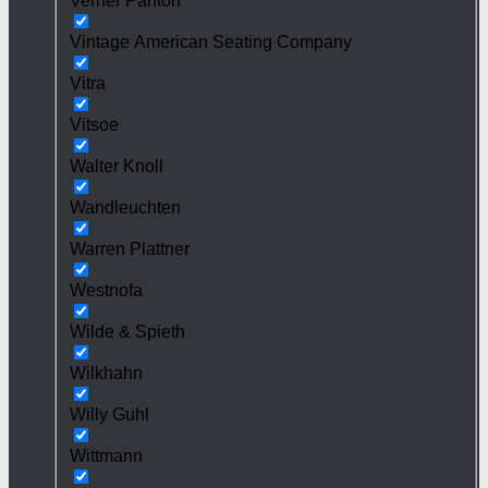
Verner Panton
Vintage American Seating Company
Vitra
Vitsoe
Walter Knoll
Wandleuchten
Warren Plattner
Westnofa
Wilde & Spieth
Wilkhahn
Willy Guhl
Wittmann