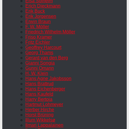
Elsa Solheim
Erich Dieckmann
Erik Buck
Erik Jorgensen
Erwin Braun
F. W. Möller
Friedrich Wilhelm Möller
Friso Kramer
Fritz Eichler
Geoffrey Harcourt
Georg Thams
Gerard van den Berg
Gianni Songia
Gunni Omann
H. W. Klein
Hans Agne Jakobsson
Hans Brattrud
Hans Eichenberger
Hans Kaufeld
Harry Bertoia
Hartmut Lohmeyer
Herber Hirche
Horst Brüning
Illum Wikkelsø
Ilmari Lappalainen