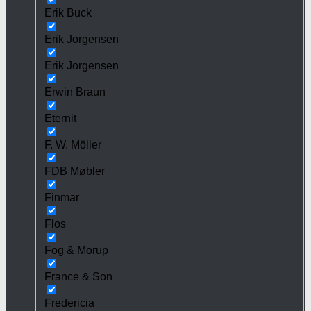
Erik Buck
Erik Jorgensen
Erik Jorgensen
Erwin Braun
Eternit
F. W. Möller
FDB Møbler
Finmar
Flos
Fog & Morup
France & Son
Fredericia