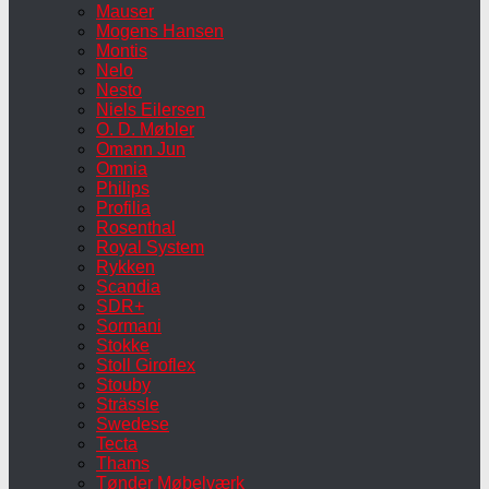
Mauser
Mogens Hansen
Montis
Nelo
Nesto
Niels Eilersen
O. D. Møbler
Omann Jun
Omnia
Philips
Profilia
Rosenthal
Royal System
Rykken
Scandia
SDR+
Sormani
Stokke
Stoll Giroflex
Stouby
Strässle
Swedese
Tecta
Thams
Tønder Møbelværk