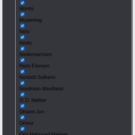
Montis
Musterring
Nelo
Nesto
Niedersachsen
Niels Eilersen
Nordahl Solheim
Nordrhein-Westfalen
O. D. Møbler
Omann Jun
Omnia
Orla Mølgaard Nielsen