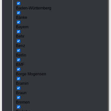
Baden-Württemberg
Bänke
Bayern
Behr
Benz
Berlin
BMF
Borge Mogensen
Bramin
Braun
Bremen