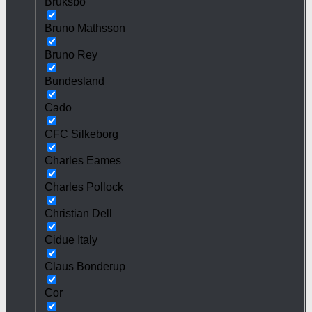
Bruksbo
Bruno Mathsson
Bruno Rey
Bundesland
Cado
CFC Silkeborg
Charles Eames
Charles Pollock
Christian Dell
Cidue Italy
Claus Bonderup
Cor