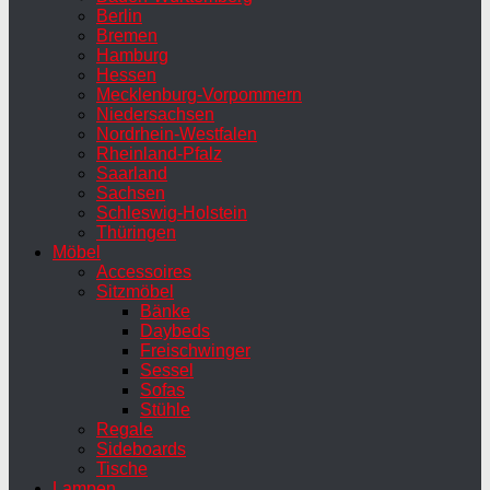
Berlin
Bremen
Hamburg
Hessen
Mecklenburg-Vorpommern
Niedersachsen
Nordrhein-Westfalen
Rheinland-Pfalz
Saarland
Sachsen
Schleswig-Holstein
Thüringen
Möbel
Accessoires
Sitzmöbel
Bänke
Daybeds
Freischwinger
Sessel
Sofas
Stühle
Regale
Sideboards
Tische
Lampen