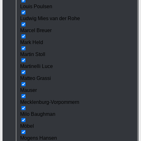
Louis Poulsen
Ludwig Mies van der Rohe
Marcel Breuer
Mark Held
Martin Stoll
Martinelli Luce
Matteo Grassi
Mauser
Mecklenburg-Vorpommern
Milo Baughman
Möbel
Mogens Hansen