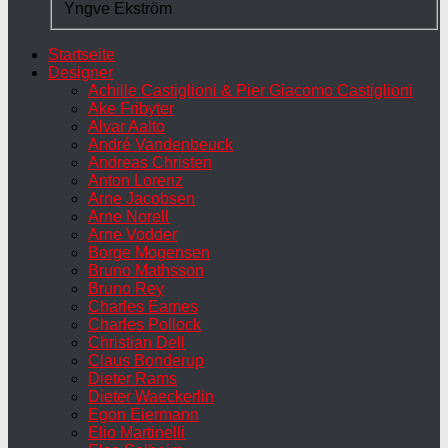
Yngve Ekström
Startseite
Designer
Achille Castiglioni & Pier Giacomo Castiglioni
Ake Fribyter
Alvar Aalto
André Vandenbeuck
Andreas Christen
Anton Lorenz
Arne Jacobsen
Arne Norell
Arne Vodder
Borge Mogensen
Bruno Mathsson
Bruno Rey
Charles Eames
Charles Pollock
Christian Dell
Claus Bonderup
Dieter Rams
Dieter Waeckerlin
Egon Eiermann
Elio Martinelli