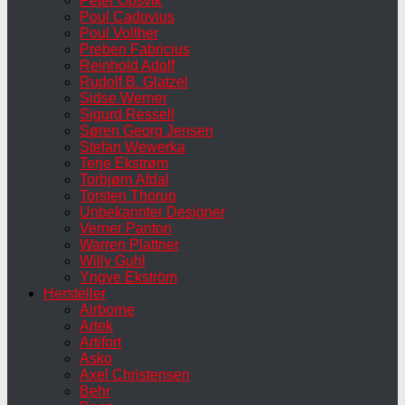
Peter Opsvik
Poul Cadovius
Poul Volther
Preben Fabricius
Reinhold Adolf
Rudolf B. Glatzel
Sidse Werner
Sigurd Ressell
Søren Georg Jensen
Stefan Wewerka
Terje Ekstrøm
Torbjørn Afdal
Torsten Thorup
Unbekannter Designer
Verner Panton
Warren Plattner
Willy Guhl
Yngve Ekström
Hersteller
Airborne
Artek
Artifort
Asko
Axel Christensen
Behr