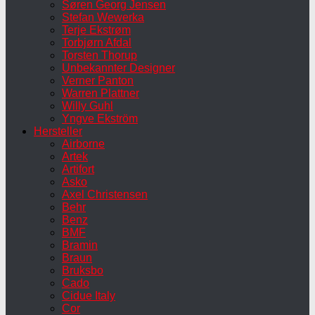
Søren Georg Jensen
Stefan Wewerka
Terje Ekstrøm
Torbjørn Afdal
Torsten Thorup
Unbekannter Designer
Verner Panton
Warren Plattner
Willy Guhl
Yngve Ekström
Hersteller
Airborne
Artek
Artifort
Asko
Axel Christensen
Behr
Benz
BMF
Bramin
Braun
Bruksbo
Cado
Cidue Italy
Cor