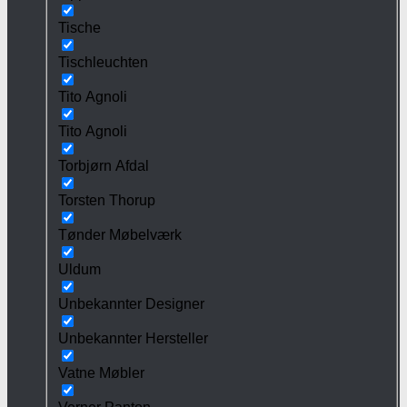
Tische
Tischleuchten
Tito Agnoli
Tito Agnoli
Torbjørn Afdal
Torsten Thorup
Tønder Møbelværk
Uldum
Unbekannter Designer
Unbekannter Hersteller
Vatne Møbler