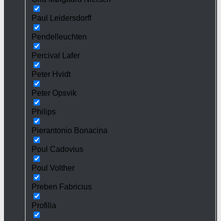
Paul Leidersdorff
Pendelleuchten
Percival Lafer
Peter Hvidt
Peter Opsvik
Philips
Pierantonio Bonacina
Poul Cadovius
Poul Volther
Preben Fabricius
Profilia