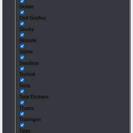
Stokke
Stoll Giroflex
Stouby
Strässle
Stühle
Swedese
Technik
Tecta
Terje Ekstrøm
Thams
Thüringen
Tipps