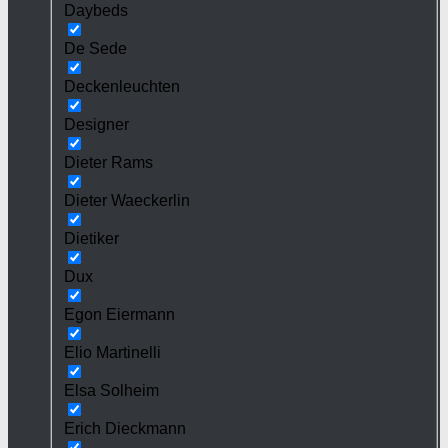
Daybeds
De Sede
Deckenleuchten
Designer
Dieter Rams
Dieter Waeckerlin
Dietiker
Dux
Egon Eiermann
Elio Martinelli
Elsa Solheim
Erich Dieckmann