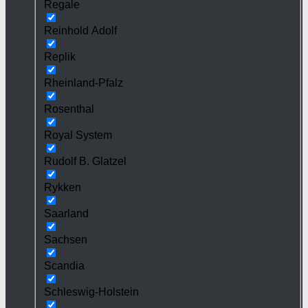
Regale
Reinhold Adolf
Replik
Rheinland-Pfalz
Rosenthal
Royal System
Rudolf B. Glatzel
Rykken
Saarland
Sachsen
Scandia
Schleswig-Holstein