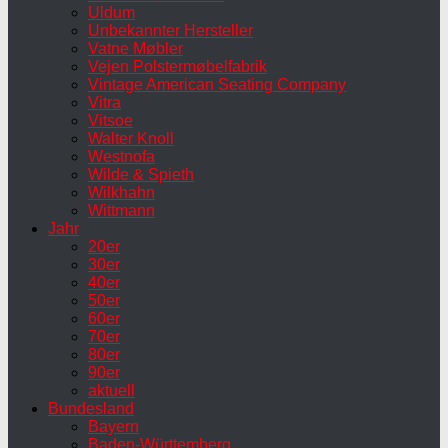
Uldum
Unbekannter Hersteller
Vatne Møbler
Vejen Polstermøbelfabrik
Vintage American Seating Company
Vitra
Vitsoe
Walter Knoll
Westnofa
Wilde & Spieth
Wilkhahn
Wittmann
Jahr
20er
30er
40er
50er
60er
70er
80er
90er
aktuell
Bundesland
Bayern
Baden-Württemberg