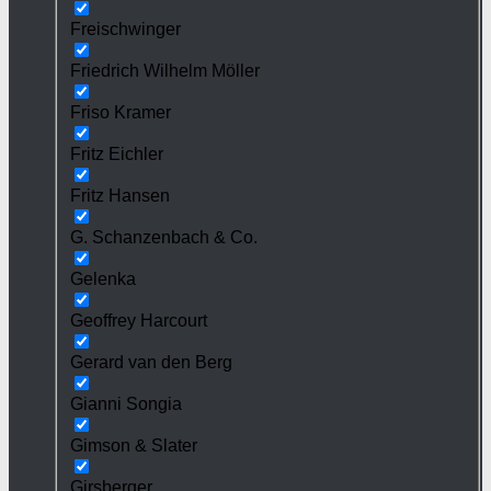
Freischwinger
Friedrich Wilhelm Möller
Friso Kramer
Fritz Eichler
Fritz Hansen
G. Schanzenbach & Co.
Gelenka
Geoffrey Harcourt
Gerard van den Berg
Gianni Songia
Gimson & Slater
Girsberger