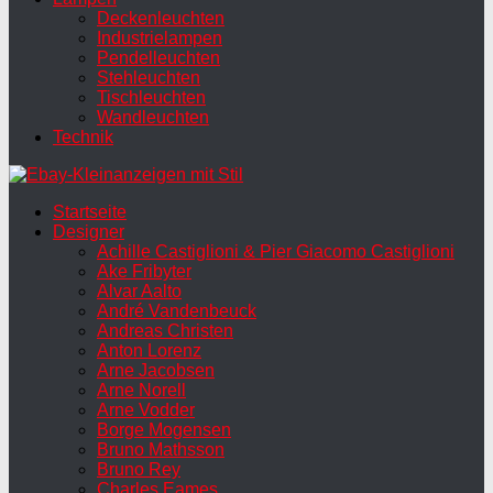
Deckenleuchten
Industrielampen
Pendelleuchten
Stehleuchten
Tischleuchten
Wandleuchten
Technik
Startseite
Designer
Achille Castiglioni & Pier Giacomo Castiglioni
Ake Fribyter
Alvar Aalto
André Vandenbeuck
Andreas Christen
Anton Lorenz
Arne Jacobsen
Arne Norell
Arne Vodder
Borge Mogensen
Bruno Mathsson
Bruno Rey
Charles Eames