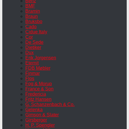
Benz
BMF
Bramin
Braun
Bruksbo
Cado
Cidue Italy
Cor
De Sede
Dietiker
Dux
Erik Jorgensen
Eternit
FDB Møbler
Finmar
Flos
Fog & Morup
France & Son
Fredericia
Fritz Hansen
G. Schanzenbach & Co.
Gelenka
Gimson & Slater
Girsberger
H. P. Spengler