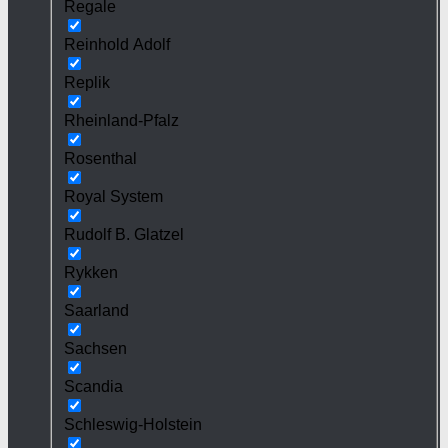
Regale
Reinhold Adolf
Replik
Rheinland-Pfalz
Rosenthal
Royal System
Rudolf B. Glatzel
Rykken
Saarland
Sachsen
Scandia
Schleswig-Holstein