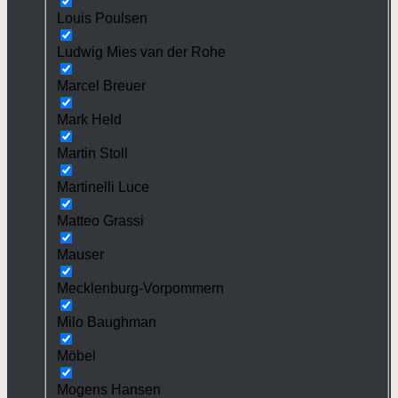
Louis Poulsen
Ludwig Mies van der Rohe
Marcel Breuer
Mark Held
Martin Stoll
Martinelli Luce
Matteo Grassi
Mauser
Mecklenburg-Vorpommern
Milo Baughman
Möbel
Mogens Hansen