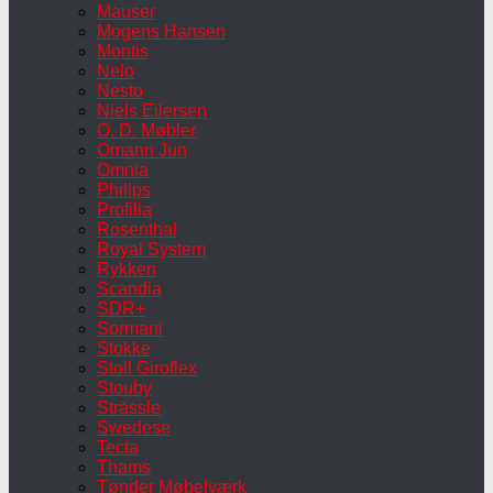
Mauser
Mogens Hansen
Montis
Nelo
Nesto
Niels Eilersen
O. D. Møbler
Omann Jun
Omnia
Philips
Profilia
Rosenthal
Royal System
Rykken
Scandia
SDR+
Sormani
Stokke
Stoll Giroflex
Stouby
Strässle
Swedese
Tecta
Thams
Tønder Møbelværk