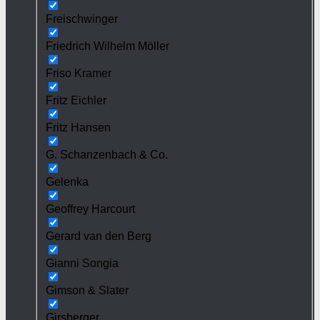
Freischwinger
Friedrich Wilhelm Möller
Friso Kramer
Fritz Eichler
Fritz Hansen
G. Schanzenbach & Co.
Gelenka
Geoffrey Harcourt
Gerard van den Berg
Gianni Songia
Gimson & Slater
Girsberger