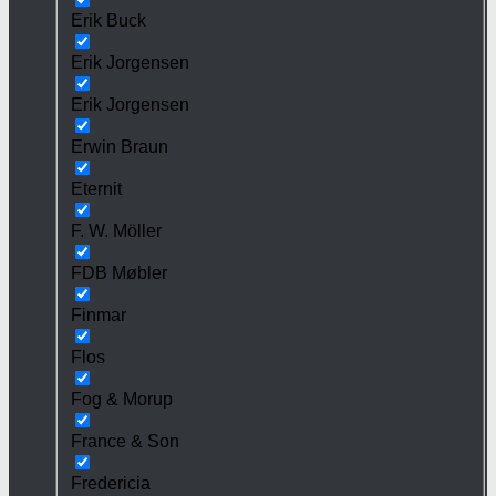
Erik Buck
Erik Jorgensen
Erik Jorgensen
Erwin Braun
Eternit
F. W. Möller
FDB Møbler
Finmar
Flos
Fog & Morup
France & Son
Fredericia