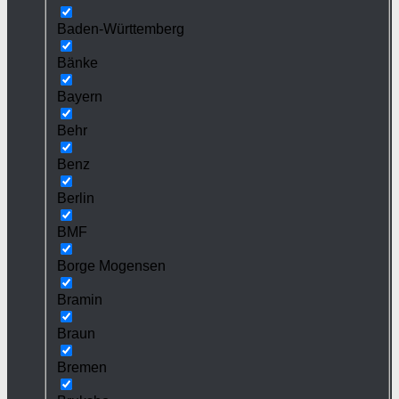
Baden-Württemberg
Bänke
Bayern
Behr
Benz
Berlin
BMF
Borge Mogensen
Bramin
Braun
Bremen