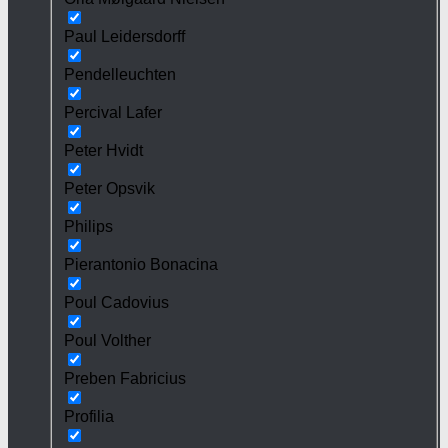
Paul Leidersdorff
Pendelleuchten
Percival Lafer
Peter Hvidt
Peter Opsvik
Philips
Pierantonio Bonacina
Poul Cadovius
Poul Volther
Preben Fabricius
Profilia