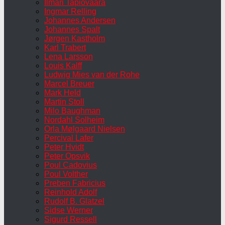
Ilmari Tapiovaara
Ingmar Relling
Johannes Andersen
Johannes Spalt
Jørgen Kastholm
Karl Trabert
Lena Larsson
Louis Kalff
Ludwig Mies van der Rohe
Marcel Breuer
Mark Held
Martin Stoll
Milo Baughman
Nordahl Solheim
Orla Mølgaard Nielsen
Percival Lafer
Peter Hvidt
Peter Opsvik
Poul Cadovius
Poul Volther
Preben Fabricius
Reinhold Adolf
Rudolf B. Glatzel
Sidse Werner
Sigurd Ressell