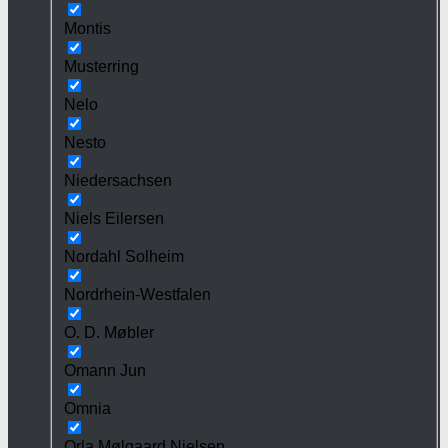
Montis
Musterring
Nelo
Nesto
Niedersachsen
Niels Eilersen
Nordahl Solheim
Nordrhein-Westfalen
O. D. Møbler
Omann Jun
Omnia
Orla Mølgaard Nielsen