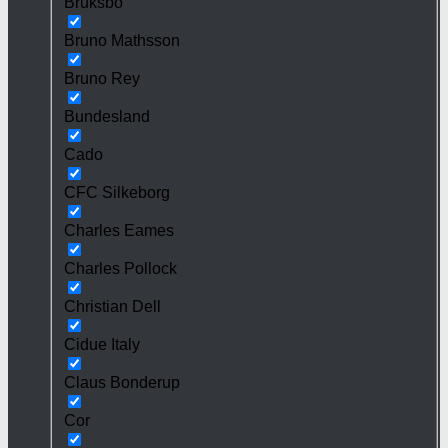
Bruksbo
Bruno Mathsson
Bruno Rey
Bundesland
Cado
CFC Silkeborg
Charles Eames
Charles Pollock
Christian Dell
Cidue Italy
Claus Bonderup
Cor