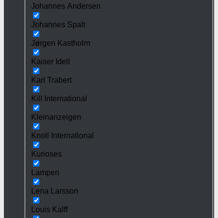
Johannes Andersen
Johannes Spalt
Jørgen Kastholm
Kaiser Idell
Karl Trabert
Kill International
Kleinanzeigen
Knoll International
Kurioses
Lampen
Lena Larsson
Louis Kalff