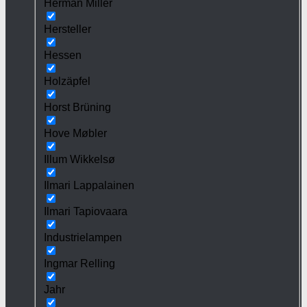
Herman Miller
Hersteller
Hessen
Holzäpfel
Horst Brüning
Hove Møbler
Illum Wikkelsø
Ilmari Lappalainen
Ilmari Tapiovaara
Industrielampen
Ingmar Relling
Jahr