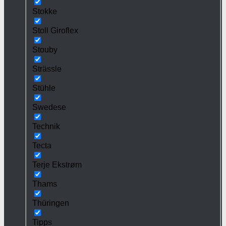
Stokke
Stoll Giroflex
Stouby
Strässle
Stühle
Swedese
Technik
Tecta
Terje Ekstrøm
Thams
Thüringen
Tipps