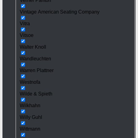
Verner Panton
Vintage American Seating Company
Vitra
Vitsoe
Walter Knoll
Wandleuchten
Warren Plattner
Westnofa
Wilde & Spieth
Wilkhahn
Willy Guhl
Wittmann