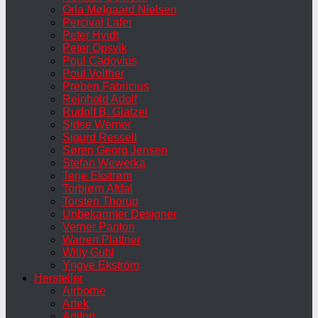
Orla Mølgaard Nielsen
Percival Lafer
Peter Hvidt
Peter Opsvik
Poul Cadovius
Poul Volther
Preben Fabricius
Reinhold Adolf
Rudolf B. Glatzel
Sidse Werner
Sigurd Ressell
Søren Georg Jensen
Stefan Wewerka
Terje Ekstrøm
Torbjørn Afdal
Torsten Thorup
Unbekannter Designer
Verner Panton
Warren Plattner
Willy Guhl
Yngve Ekström
Hersteller
Airborne
Artek
Artifort