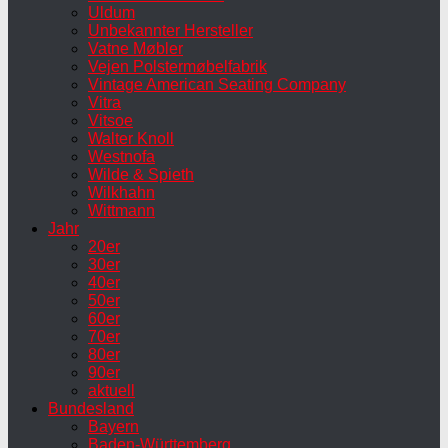
Uldum
Unbekannter Hersteller
Vatne Møbler
Vejen Polstermøbelfabrik
Vintage American Seating Company
Vitra
Vitsoe
Walter Knoll
Westnofa
Wilde & Spieth
Wilkhahn
Wittmann
Jahr
20er
30er
40er
50er
60er
70er
80er
90er
aktuell
Bundesland
Bayern
Baden-Württemberg