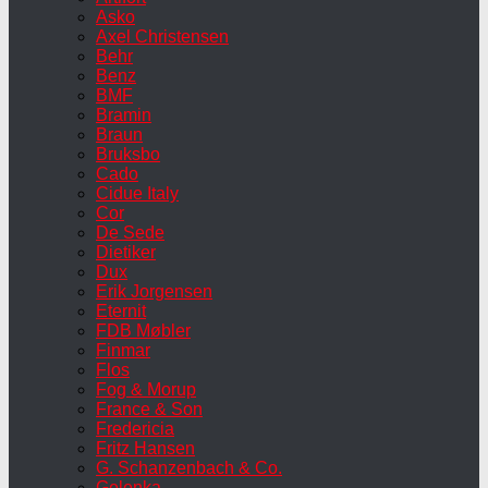
Asko
Axel Christensen
Behr
Benz
BMF
Bramin
Braun
Bruksbo
Cado
Cidue Italy
Cor
De Sede
Dietiker
Dux
Erik Jorgensen
Eternit
FDB Møbler
Finmar
Flos
Fog & Morup
France & Son
Fredericia
Fritz Hansen
G. Schanzenbach & Co.
Gelenka