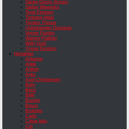
Søren Georg Jensen
Stefan Wewerka
Terje Ekstrøm
Torbjørn Afdal
Torsten Thorup
Unbekannter Designer
Verner Panton
Warren Plattner
Willy Guhl
Yngve Ekström
Hersteller
Airborne
Artek
Artifort
Asko
Axel Christensen
Behr
Benz
BMF
Bramin
Braun
Bruksbo
Cado
Cidue Italy
Cor