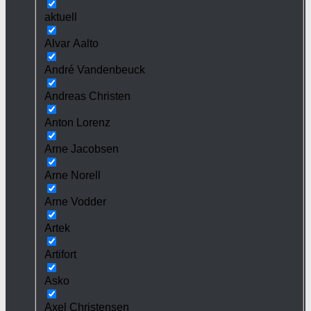
aktuell
Alvar Aalto
André Vandenbeuck
Andreas Christen
Anton Lorenz
Arne Jacobsen
Arne Norell
Arne Vodder
Artek
Artifort
Asko
Axel Christensen