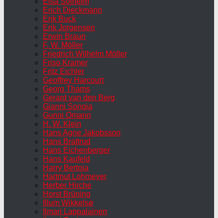
Elsa Solheim
Erich Dieckmann
Erik Buck
Erik Jorgensen
Erwin Braun
F. W. Möller
Friedrich Wilhelm Möller
Friso Kramer
Fritz Eichler
Geoffrey Harcourt
Georg Thams
Gerard van den Berg
Gianni Songia
Gunni Omann
H. W. Klein
Hans Agne Jakobsson
Hans Brattrud
Hans Eichenberger
Hans Kaufeld
Harry Bertoia
Hartmut Lohmeyer
Herber Hirche
Horst Brüning
Illum Wikkelsø
Ilmari Lappalainen