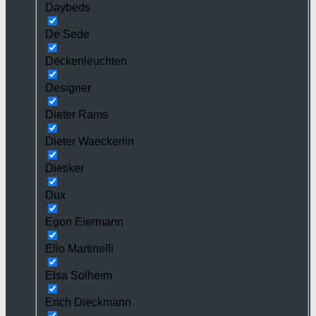
Daybeds
De Sede
Deckenleuchten
Designer
Dieter Rams
Dieter Waeckerlin
Dietiker
Dux
Egon Eiermann
Elio Martinelli
Elsa Solheim
Erich Dieckmann