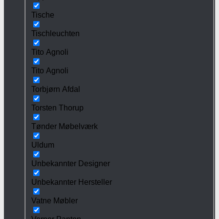
Tische
Tischleuchten
Tito Agnoli
Tito Agnoli
Torbjørn Afdal
Torsten Thorup
Tønder Møbelværk
Uldum
Unbekannter Designer
Unbekannter Hersteller
Vatne Møbler