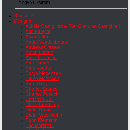
Yngve Ekström
Startseite
Designer
Achille Castiglioni & Pier Giacomo Castiglioni
Ake Fribyter
Alvar Aalto
André Vandenbeuck
Andreas Christen
Anton Lorenz
Arne Jacobsen
Arne Norell
Arne Vodder
Borge Mogensen
Bruno Mathsson
Bruno Rey
Charles Eames
Charles Pollock
Christian Dell
Claus Bonderup
Dieter Rams
Dieter Waeckerlin
Egon Eiermann
Elio Martinelli