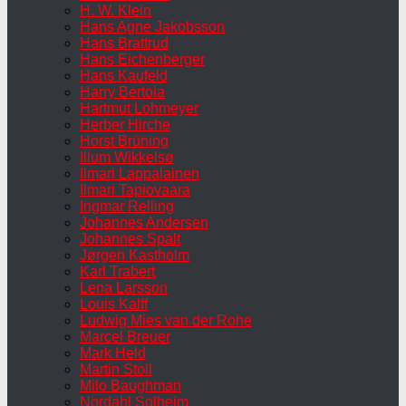
H. W. Klein
Hans Agne Jakobsson
Hans Brattrud
Hans Eichenberger
Hans Kaufeld
Harry Bertoia
Hartmut Lohmeyer
Herber Hirche
Horst Brüning
Illum Wikkelsø
Ilmari Lappalainen
Ilmari Tapiovaara
Ingmar Relling
Johannes Andersen
Johannes Spalt
Jørgen Kastholm
Karl Trabert
Lena Larsson
Louis Kalff
Ludwig Mies van der Rohe
Marcel Breuer
Mark Held
Martin Stoll
Milo Baughman
Nordahl Solheim