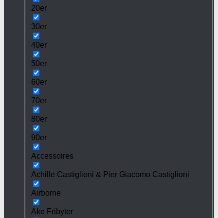
20er
30er
40er
50er
60er
70er
80er
90er
Accessoires
Achille Castiglioni & Pier Giacomo Castiglioni
Airborne
Ake Fribyter