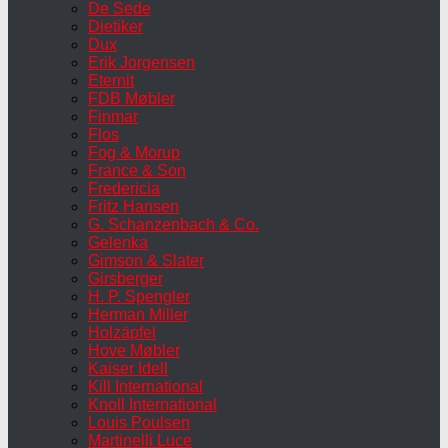
De Sede
Dietiker
Dux
Erik Jorgensen
Eternit
FDB Møbler
Finmar
Flos
Fog & Morup
France & Son
Fredericia
Fritz Hansen
G. Schanzenbach & Co.
Gelenka
Gimson & Slater
Girsberger
H. P. Spengler
Herman Miller
Holzäpfel
Hove Møbler
Kaiser Idell
Kill International
Knoll International
Louis Poulsen
Martinelli Luce