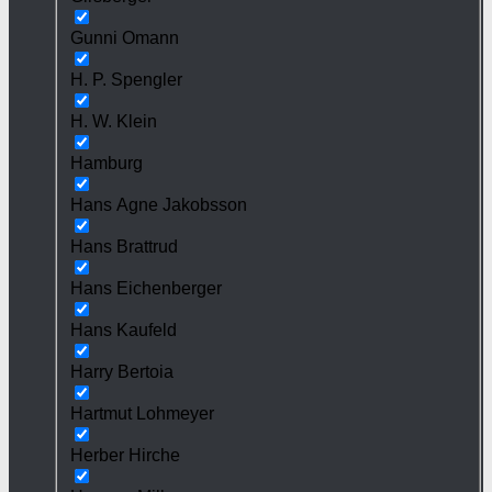
Gunni Omann
H. P. Spengler
H. W. Klein
Hamburg
Hans Agne Jakobsson
Hans Brattrud
Hans Eichenberger
Hans Kaufeld
Harry Bertoia
Hartmut Lohmeyer
Herber Hirche