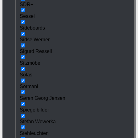
SDR+
Sessel
Sideboards
Sidse Werner
Sigurd Ressell
Sitzmöbel
Sofas
Sormani
Søren Georg Jensen
Spiegelbilder
Stefan Wewerka
Stehleuchten