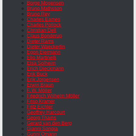
Borge Mogensen
Bruno Mathsson
Bruno Rey
Charles Eames
Charles Pollock
Christian Dell
Claus Bonderup
Dieter Rams
Dieter Waeckerlin
Egon Eiermann
Elio Martinelli
Elsa Solheim
Erich Dieckmann
Erik Buck
Erik Jorgensen
Erwin Braun
F. W. Möller
Friedrich Wilhelm Möller
Friso Kramer
Fritz Eichler
Geoffrey Harcourt
Georg Thams
Gerard van den Berg
Gianni Songia
Gunni Omann