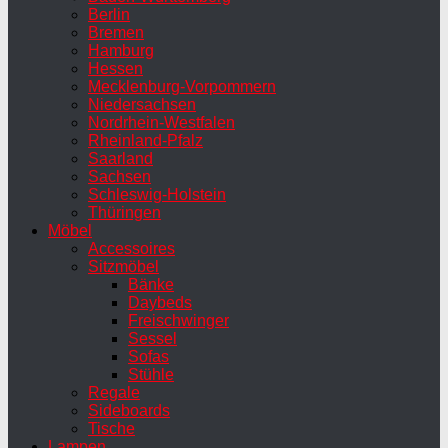
Berlin
Bremen
Hamburg
Hessen
Mecklenburg-Vorpommern
Niedersachsen
Nordrhein-Westfalen
Rheinland-Pfalz
Saarland
Sachsen
Schleswig-Holstein
Thüringen
Möbel
Accessoires
Sitzmöbel
Bänke
Daybeds
Freischwinger
Sessel
Sofas
Stühle
Regale
Sideboards
Tische
Lampen