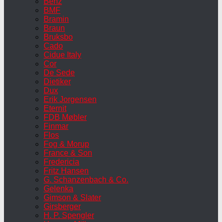
Benz
BMF
Bramin
Braun
Bruksbo
Cado
Cidue Italy
Cor
De Sede
Dietiker
Dux
Erik Jorgensen
Eternit
FDB Møbler
Finmar
Flos
Fog & Morup
France & Son
Fredericia
Fritz Hansen
G. Schanzenbach & Co.
Gelenka
Gimson & Slater
Girsberger
H. P. Spengler