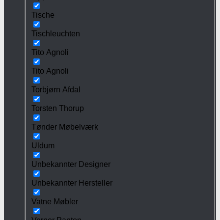
Tische
Tischleuchten
Tito Agnoli
Tito Agnoli
Torbjørn Afdal
Torsten Thorup
Tønder Møbelværk
Uldum
Unbekannter Designer
Unbekannter Hersteller
Vatne Møbler