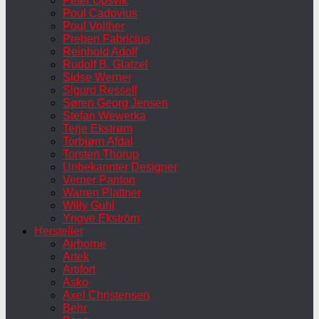
Peter Opsvik
Poul Cadovius
Poul Volther
Preben Fabricius
Reinhold Adolf
Rudolf B. Glatzel
Sidse Werner
Sigurd Ressell
Søren Georg Jensen
Stefan Wewerka
Terje Ekstrøm
Torbjørn Afdal
Torsten Thorup
Unbekannter Designer
Verner Panton
Warren Plattner
Willy Guhl
Yngve Ekström
Hersteller
Airborne
Artek
Artifort
Asko
Axel Christensen
Behr