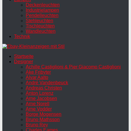
Deckenleuchten
Industrielampen
Pendelleuchten
Stehleuchten
Tischleuchten
Wandleuchten
Technik
Startseite
Designer
Achille Castiglioni & Pier Giacomo Castiglioni
Ake Fribyter
Alvar Aalto
André Vandenbeuck
Andreas Christen
Anton Lorenz
Arne Jacobsen
Arne Norell
Arne Vodder
Borge Mogensen
Bruno Mathsson
Bruno Rey
Charles Eames