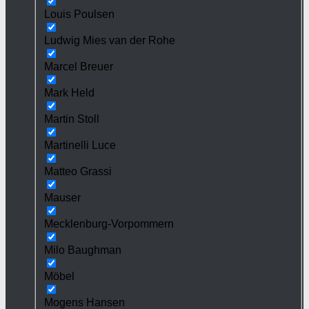
Louis Poulsen
Ludwig Mies van der Rohe
Marcel Breuer
Mark Held
Martin Stoll
Martinelli Luce
Matteo Grassi
Mauser
Mecklenburg-Vorpommern
Milo Baughman
Möbel
Mogens Hansen