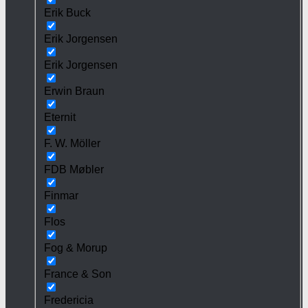
Erik Buck
Erik Jorgensen
Erik Jorgensen
Erwin Braun
Eternit
F. W. Möller
FDB Møbler
Finmar
Flos
Fog & Morup
France & Son
Fredericia