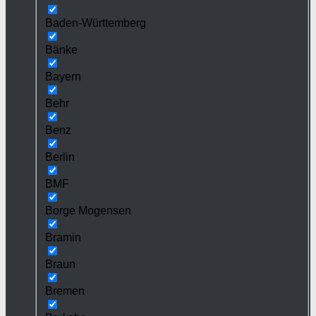
Baden-Württemberg
Bänke
Bayern
Behr
Benz
Berlin
BMF
Borge Mogensen
Bramin
Braun
Bremen