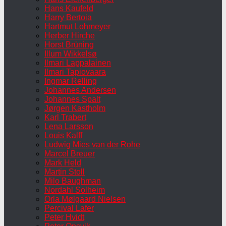
Hans Kaufeld
Harry Bertoia
Hartmut Lohmeyer
Herber Hirche
Horst Brüning
Illum Wikkelsø
Ilmari Lappalainen
Ilmari Tapiovaara
Ingmar Relling
Johannes Andersen
Johannes Spalt
Jørgen Kastholm
Karl Trabert
Lena Larsson
Louis Kalff
Ludwig Mies van der Rohe
Marcel Breuer
Mark Held
Martin Stoll
Milo Baughman
Nordahl Solheim
Orla Mølgaard Nielsen
Percival Lafer
Peter Hvidt