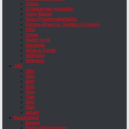
Uldum
Unbekannter Hersteller
Vatne Møbler
Vejen Polstermøbelfabrik
Vintage American Seating Company
Vitra
Vitsoe
Walter Knoll
Westnofa
Wilde & Spieth
Wilkhahn
Wittmann
Jahr
20er
30er
40er
50er
60er
70er
80er
90er
aktuell
Bundesland
Bayern
Baden-Württemberg