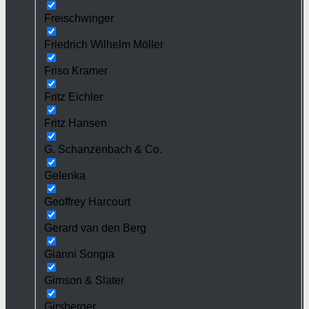
Freischwinger
Friedrich Wilhelm Möller
Friso Kramer
Fritz Eichler
Fritz Hansen
G. Schanzenbach & Co.
Gelenka
Geoffrey Harcourt
Gerard van den Berg
Gianni Songia
Gimson & Slater
Girsberger