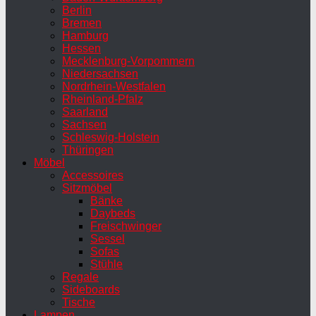
Berlin
Bremen
Hamburg
Hessen
Mecklenburg-Vorpommern
Niedersachsen
Nordrhein-Westfalen
Rheinland-Pfalz
Saarland
Sachsen
Schleswig-Holstein
Thüringen
Möbel
Accessoires
Sitzmöbel
Bänke
Daybeds
Freischwinger
Sessel
Sofas
Stühle
Regale
Sideboards
Tische
Lampen