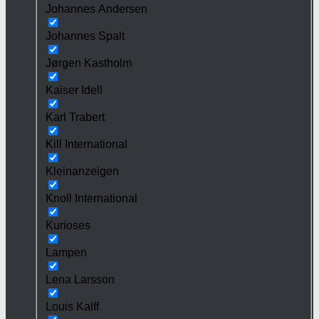
Johannes Andersen
Johannes Spalt
Jørgen Kastholm
Kaiser Idell
Karl Trabert
Kill International
Kleinanzeigen
Knoll International
Kurioses
Lampen
Lena Larsson
Louis Kalff