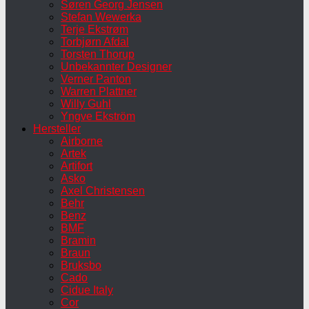
Søren Georg Jensen
Stefan Wewerka
Terje Ekstrøm
Torbjørn Afdal
Torsten Thorup
Unbekannter Designer
Verner Panton
Warren Plattner
Willy Guhl
Yngve Ekström
Hersteller
Airborne
Artek
Artifort
Asko
Axel Christensen
Behr
Benz
BMF
Bramin
Braun
Bruksbo
Cado
Cidue Italy
Cor