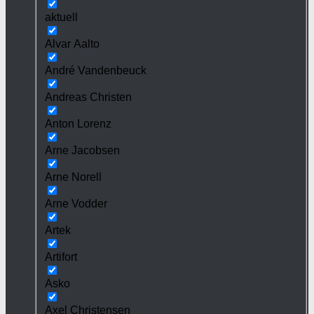
aktuell
Alvar Aalto
André Vandenbeuck
Andreas Christen
Anton Lorenz
Arne Jacobsen
Arne Norell
Arne Vodder
Artek
Artifort
Asko
Axel Christensen