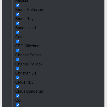
Bruksbo
Bruno Mathsson
Bruno Rey
Bundesland
Cado
CFC Silkeborg
Charles Eames
Charles Pollock
Christian Dell
Cidue Italy
Claus Bonderup
Cor