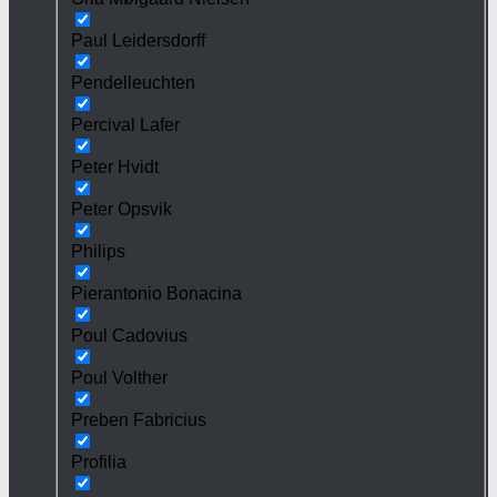
Paul Leidersdorff
Pendelleuchten
Percival Lafer
Peter Hvidt
Peter Opsvik
Philips
Pierantonio Bonacina
Poul Cadovius
Poul Volther
Preben Fabricius
Profilia