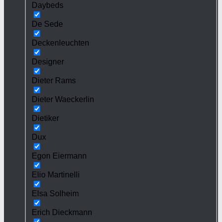
Daybeds
De Sede
Deckenleuchten
Designer
Dieter Rams
Dieter Waeckerlin
Dietiker
Dux
Egon Eiermann
Elio Martinelli
Elsa Solheim
Erich Dieckmann