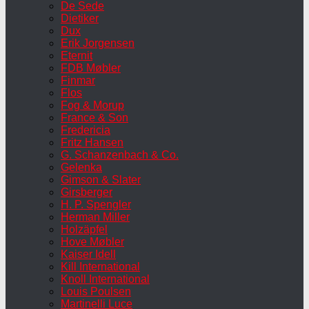
De Sede
Dietiker
Dux
Erik Jorgensen
Eternit
FDB Møbler
Finmar
Flos
Fog & Morup
France & Son
Fredericia
Fritz Hansen
G. Schanzenbach & Co.
Gelenka
Gimson & Slater
Girsberger
H. P. Spengler
Herman Miller
Holzäpfel
Hove Møbler
Kaiser Idell
Kill International
Knoll International
Louis Poulsen
Martinelli Luce