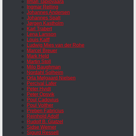
Ilmari Tapiovaara
Ingmar Relling
Johannes Andersen
Johannes Spalt
Jørgen Kastholm
Karl Trabert
Lena Larsson
Louis Kalff
Ludwig Mies van der Rohe
Marcel Breuer
Mark Held
Martin Stoll
Milo Baughman
Nordahl Solheim
Orla Mølgaard Nielsen
Percival Lafer
Peter Hvidt
Peter Opsvik
Poul Cadovius
Poul Volther
Preben Fabricius
Reinhold Adolf
Rudolf B. Glatzel
Sidse Werner
Sigurd Ressell