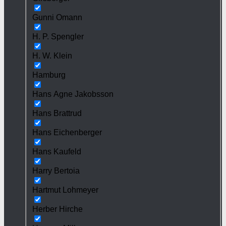
Gunni Omann
H. P. Spengler
H. W. Klein
Hamburg
Hans Agne Jakobsson
Hans Brattrud
Hans Eichenberger
Hans Kaufeld
Harry Bertoia
Hartmut Lohmeyer
Herber Hirche