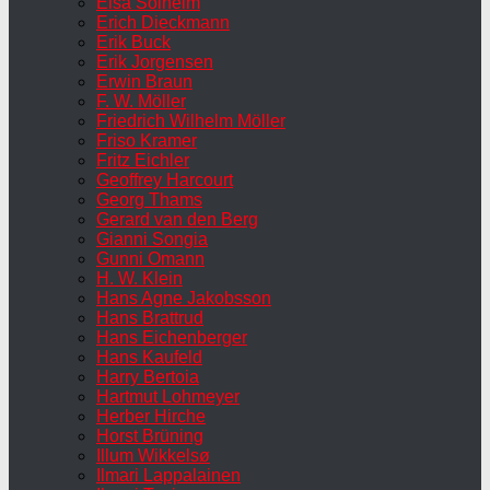
Elsa Solheim
Erich Dieckmann
Erik Buck
Erik Jorgensen
Erwin Braun
F. W. Möller
Friedrich Wilhelm Möller
Friso Kramer
Fritz Eichler
Geoffrey Harcourt
Georg Thams
Gerard van den Berg
Gianni Songia
Gunni Omann
H. W. Klein
Hans Agne Jakobsson
Hans Brattrud
Hans Eichenberger
Hans Kaufeld
Harry Bertoia
Hartmut Lohmeyer
Herber Hirche
Horst Brüning
Illum Wikkelsø
Ilmari Lappalainen