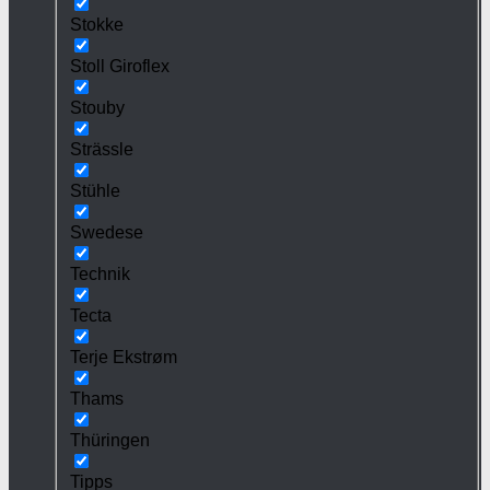
Stokke
Stoll Giroflex
Stouby
Strässle
Stühle
Swedese
Technik
Tecta
Terje Ekstrøm
Thams
Thüringen
Tipps