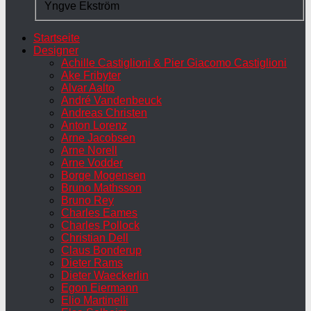
Yngve Ekström
Startseite
Designer
Achille Castiglioni & Pier Giacomo Castiglioni
Ake Fribyter
Alvar Aalto
André Vandenbeuck
Andreas Christen
Anton Lorenz
Arne Jacobsen
Arne Norell
Arne Vodder
Borge Mogensen
Bruno Mathsson
Bruno Rey
Charles Eames
Charles Pollock
Christian Dell
Claus Bonderup
Dieter Rams
Dieter Waeckerlin
Egon Eiermann
Elio Martinelli