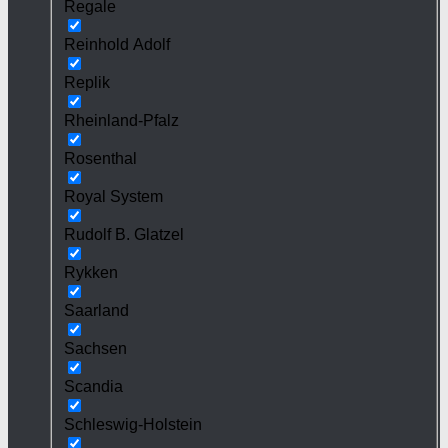
Regale
Reinhold Adolf
Replik
Rheinland-Pfalz
Rosenthal
Royal System
Rudolf B. Glatzel
Rykken
Saarland
Sachsen
Scandia
Schleswig-Holstein