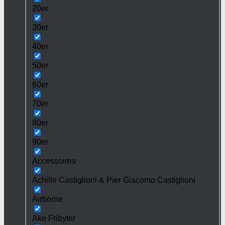
20er
30er
40er
50er
60er
70er
80er
90er
Accessoires
Achille Castiglioni & Pier Giacomo Castiglioni
Airborne
Ake Fribyter