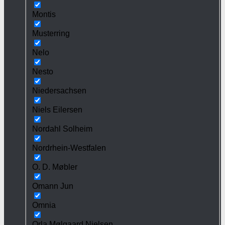
Montis
Musterring
Nelo
Nesto
Niedersachsen
Niels Eilersen
Nordahl Solheim
Nordrhein-Westfalen
O. D. Møbler
Omann Jun
Omnia
Orla Mølgaard Nielsen