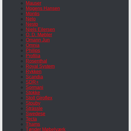
Mauser
Mogens Hansen
Montis
Nelo
Nesto
Niels Eilersen
O. D. Møbler
Omann Jun
Omnia
Philips
Profilia
Rosenthal
Royal System
Rykken
Scandia
SDR+
Sormani
Stokke
Stoll Giroflex
Stouby
Strässle
Swedese
Tecta
Thams
Tønder Møbelværk