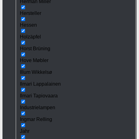
Herman Miller
Hersteller
Hessen
Holzäpfel
Horst Brüning
Hove Møbler
Illum Wikkelsø
Ilmari Lappalainen
Ilmari Tapiovaara
Industrielampen
Ingmar Relling
Jahr