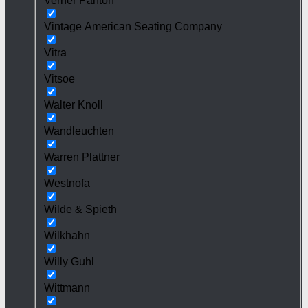
Verner Panton
Vintage American Seating Company
Vitra
Vitsoe
Walter Knoll
Wandleuchten
Warren Plattner
Westnofa
Wilde & Spieth
Wilkhahn
Willy Guhl
Wittmann