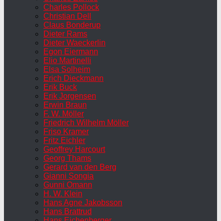
Charles Pollock
Christian Dell
Claus Bonderup
Dieter Rams
Dieter Waeckerlin
Egon Eiermann
Elio Martinelli
Elsa Solheim
Erich Dieckmann
Erik Buck
Erik Jorgensen
Erwin Braun
F. W. Möller
Friedrich Wilhelm Möller
Friso Kramer
Fritz Eichler
Geoffrey Harcourt
Georg Thams
Gerard van den Berg
Gianni Songia
Gunni Omann
H. W. Klein
Hans Agne Jakobsson
Hans Brattrud
Hans Eichenberger