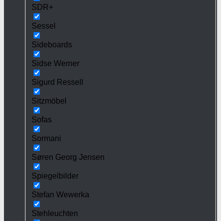
SDR+
Sessel
Sideboards
Sidse Werner
Sigurd Ressell
Sitzmöbel
Sofas
Sormani
Søren Georg Jensen
Spiegelbilder
Stefan Wewerka
Stehleuchten