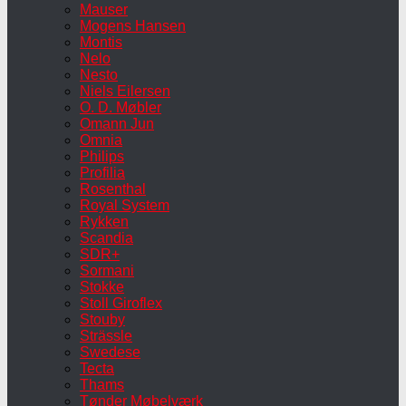
Mauser
Mogens Hansen
Montis
Nelo
Nesto
Niels Eilersen
O. D. Møbler
Omann Jun
Omnia
Philips
Profilia
Rosenthal
Royal System
Rykken
Scandia
SDR+
Sormani
Stokke
Stoll Giroflex
Stouby
Strässle
Swedese
Tecta
Thams
Tønder Møbelværk