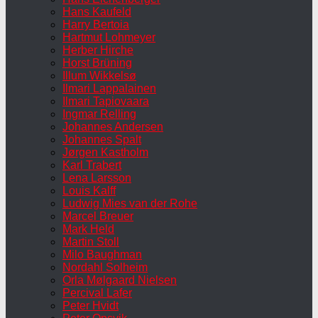
Hans Kaufeld
Harry Bertoia
Hartmut Lohmeyer
Herber Hirche
Horst Brüning
Illum Wikkelsø
Ilmari Lappalainen
Ilmari Tapiovaara
Ingmar Relling
Johannes Andersen
Johannes Spalt
Jørgen Kastholm
Karl Trabert
Lena Larsson
Louis Kalff
Ludwig Mies van der Rohe
Marcel Breuer
Mark Held
Martin Stoll
Milo Baughman
Nordahl Solheim
Orla Mølgaard Nielsen
Percival Lafer
Peter Hvidt