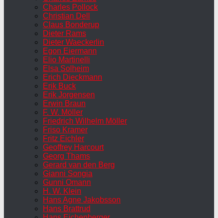
Charles Pollock
Christian Dell
Claus Bonderup
Dieter Rams
Dieter Waeckerlin
Egon Eiermann
Elio Martinelli
Elsa Solheim
Erich Dieckmann
Erik Buck
Erik Jorgensen
Erwin Braun
F. W. Möller
Friedrich Wilhelm Möller
Friso Kramer
Fritz Eichler
Geoffrey Harcourt
Georg Thams
Gerard van den Berg
Gianni Songia
Gunni Omann
H. W. Klein
Hans Agne Jakobsson
Hans Brattrud
Hans Eichenberger