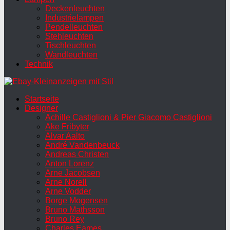
Deckenleuchten
Industrielampen
Pendelleuchten
Stehleuchten
Tischleuchten
Wandleuchten
Technik
Startseite
Designer
Achille Castiglioni & Pier Giacomo Castiglioni
Ake Fribyter
Alvar Aalto
André Vandenbeuck
Andreas Christen
Anton Lorenz
Arne Jacobsen
Arne Norell
Arne Vodder
Borge Mogensen
Bruno Mathsson
Bruno Rey
Charles Eames