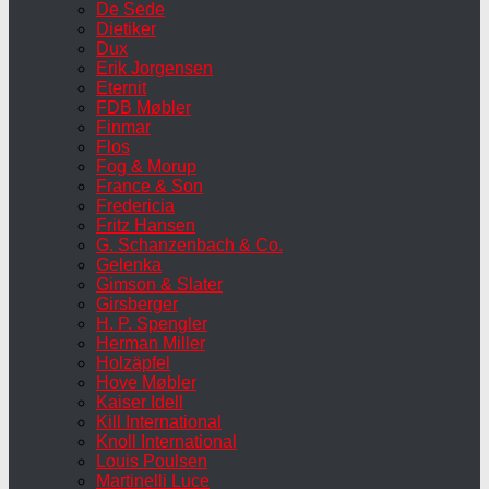
De Sede
Dietiker
Dux
Erik Jorgensen
Eternit
FDB Møbler
Finmar
Flos
Fog & Morup
France & Son
Fredericia
Fritz Hansen
G. Schanzenbach & Co.
Gelenka
Gimson & Slater
Girsberger
H. P. Spengler
Herman Miller
Holzäpfel
Hove Møbler
Kaiser Idell
Kill International
Knoll International
Louis Poulsen
Martinelli Luce