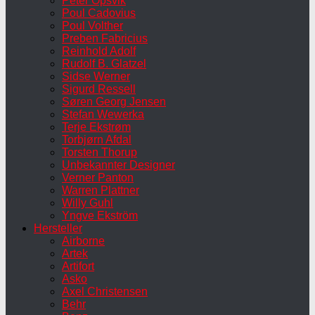
Peter Opsvik
Poul Cadovius
Poul Volther
Preben Fabricius
Reinhold Adolf
Rudolf B. Glatzel
Sidse Werner
Sigurd Ressell
Søren Georg Jensen
Stefan Wewerka
Terje Ekstrøm
Torbjørn Afdal
Torsten Thorup
Unbekannter Designer
Verner Panton
Warren Plattner
Willy Guhl
Yngve Ekström
Hersteller
Airborne
Artek
Artifort
Asko
Axel Christensen
Behr