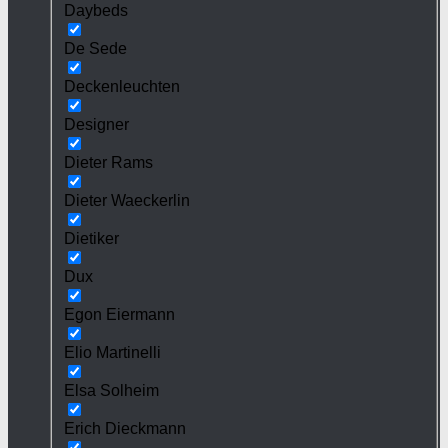
Daybeds
De Sede
Deckenleuchten
Designer
Dieter Rams
Dieter Waeckerlin
Dietiker
Dux
Egon Eiermann
Elio Martinelli
Elsa Solheim
Erich Dieckmann