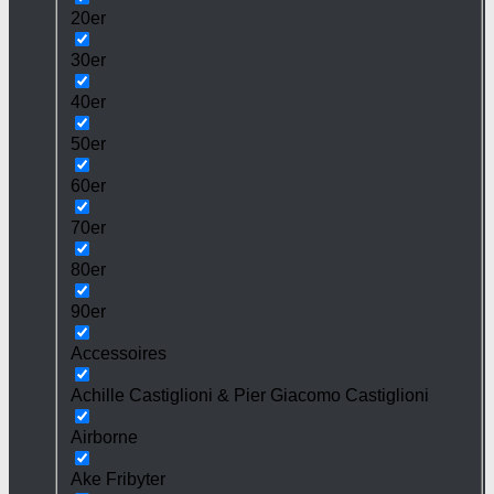
20er
30er
40er
50er
60er
70er
80er
90er
Accessoires
Achille Castiglioni & Pier Giacomo Castiglioni
Airborne
Ake Fribyter