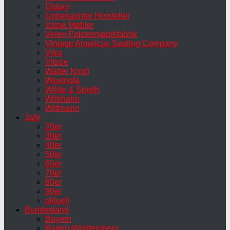
Uldum
Unbekannter Hersteller
Vatne Møbler
Vejen Polstermøbelfabrik
Vintage American Seating Company
Vitra
Vitsoe
Walter Knoll
Westnofa
Wilde & Spieth
Wilkhahn
Wittmann
Jahr
20er
30er
40er
50er
60er
70er
80er
90er
aktuell
Bundesland
Bayern
Baden-Württemberg