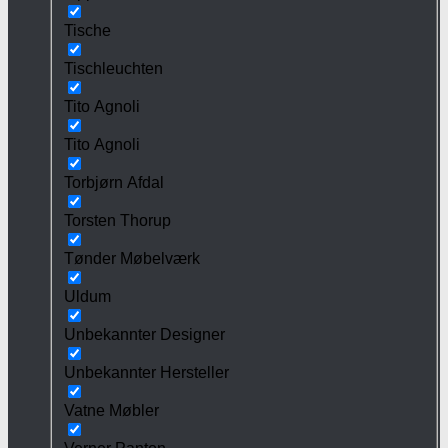
Tische
Tischleuchten
Tito Agnoli
Tito Agnoli
Torbjørn Afdal
Torsten Thorup
Tønder Møbelværk
Uldum
Unbekannter Designer
Unbekannter Hersteller
Vatne Møbler