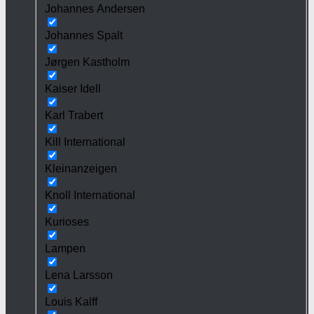
Johannes Andersen
Johannes Spalt
Jørgen Kastholm
Kaiser Idell
Karl Trabert
Kill International
Kleinanzeigen
Knoll International
Kurioses
Lampen
Lena Larsson
Louis Kalff