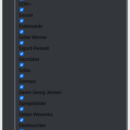
SDR+
Sessel
Sideboards
Sidse Werner
Sigurd Ressell
Sitzmöbel
Sofas
Sormani
Søren Georg Jensen
Spiegelbilder
Stefan Wewerka
Stehleuchten