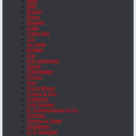
Benz
BMF
Bramin
Braun
Bruksbo
Cado
Cidue Italy
Cor
De Sede
Dietiker
Dux
Erik Jorgensen
Eternit
FDB Møbler
Finmar
Flos
Fog & Morup
France & Son
Fredericia
Fritz Hansen
G. Schanzenbach & Co.
Gelenka
Gimson & Slater
Girsberger
H. P. Spengler