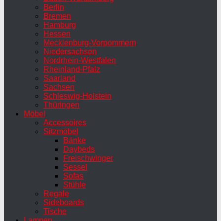
Berlin
Bremen
Hamburg
Hessen
Mecklenburg-Vorpommern
Niedersachsen
Nordrhein-Westfalen
Rheinland-Pfalz
Saarland
Sachsen
Schleswig-Holstein
Thüringen
Möbel
Accessoires
Sitzmöbel
Bänke
Daybeds
Freischwinger
Sessel
Sofas
Stühle
Regale
Sideboards
Tische
Lampen