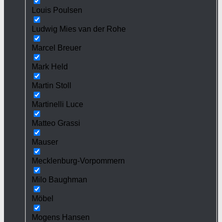
Louis Poulsen
Ludwig Mies van der Rohe
Marcel Breuer
Mark Held
Martin Stoll
Martinelli Luce
Matteo Grassi
Mauser
Mecklenburg-Vorpommern
Milo Baughman
Möbel
Mogens Hansen