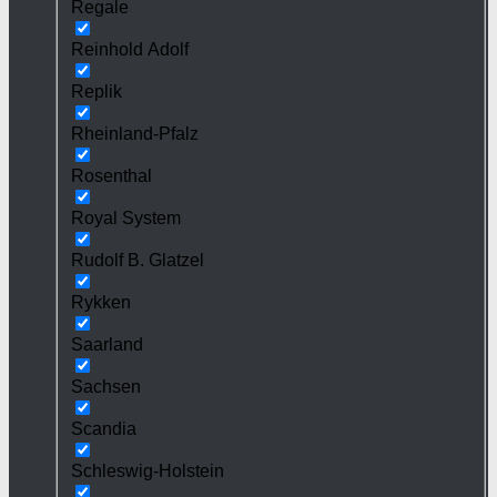
Regale
Reinhold Adolf
Replik
Rheinland-Pfalz
Rosenthal
Royal System
Rudolf B. Glatzel
Rykken
Saarland
Sachsen
Scandia
Schleswig-Holstein