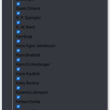
Gunni Omann
H. P. Spengler
H. W. Klein
Hamburg
Hans Agne Jakobsson
Hans Brattrud
Hans Eichenberger
Hans Kaufeld
Harry Bertoia
Hartmut Lohmeyer
Herber Hirche