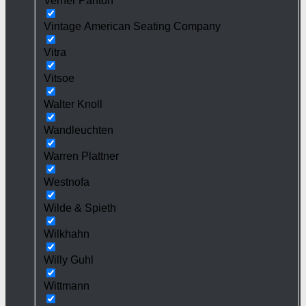
Verner Panton
Vintage American Seating Company
Vitra
Vitsoe
Walter Knoll
Wandleuchten
Warren Plattner
Westnofa
Wilde & Spieth
Wilkhahn
Willy Guhl
Wittmann