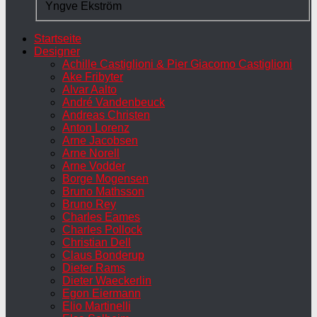
Yngve Ekström
Startseite
Designer
Achille Castiglioni & Pier Giacomo Castiglioni
Ake Fribyter
Alvar Aalto
André Vandenbeuck
Andreas Christen
Anton Lorenz
Arne Jacobsen
Arne Norell
Arne Vodder
Borge Mogensen
Bruno Mathsson
Bruno Rey
Charles Eames
Charles Pollock
Christian Dell
Claus Bonderup
Dieter Rams
Dieter Waeckerlin
Egon Eiermann
Elio Martinelli