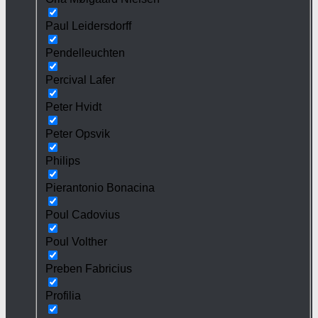
Paul Leidersdorff
Pendelleuchten
Percival Lafer
Peter Hvidt
Peter Opsvik
Philips
Pierantonio Bonacina
Poul Cadovius
Poul Volther
Preben Fabricius
Profilia