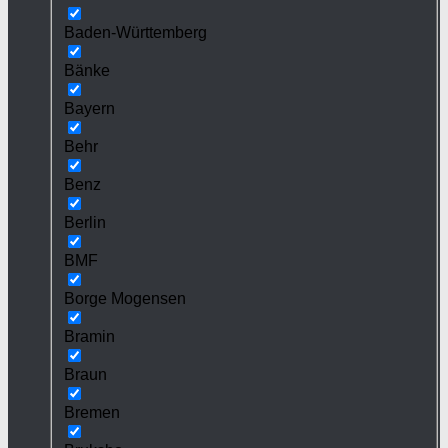
Baden-Württemberg
Bänke
Bayern
Behr
Benz
Berlin
BMF
Borge Mogensen
Bramin
Braun
Bremen