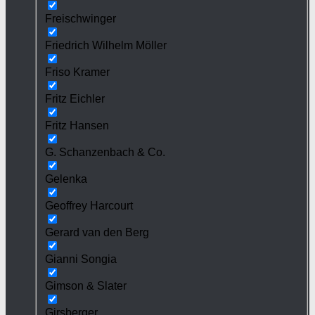
Freischwinger
Friedrich Wilhelm Möller
Friso Kramer
Fritz Eichler
Fritz Hansen
G. Schanzenbach & Co.
Gelenka
Geoffrey Harcourt
Gerard van den Berg
Gianni Songia
Gimson & Slater
Girsberger