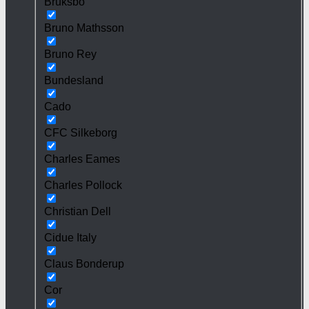
Bruksbo
Bruno Mathsson
Bruno Rey
Bundesland
Cado
CFC Silkeborg
Charles Eames
Charles Pollock
Christian Dell
Cidue Italy
Claus Bonderup
Cor