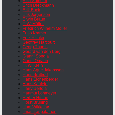
Elsa Solheim
Erich Dieckmann
Erik Buck
Erik Jorgensen
Erwin Braun
F. W. Möller
Friedrich Wilhelm Möller
Friso Kramer
Fritz Eichler
Geoffrey Harcourt
Georg Thams
Gerard van den Berg
Gianni Songia
Gunni Omann
H. W. Klein
Hans Agne Jakobsson
Hans Brattrud
Hans Eichenberger
Hans Kaufeld
Harry Bertoia
Hartmut Lohmeyer
Herber Hirche
Horst Brüning
Illum Wikkelsø
Ilmari Lappalainen