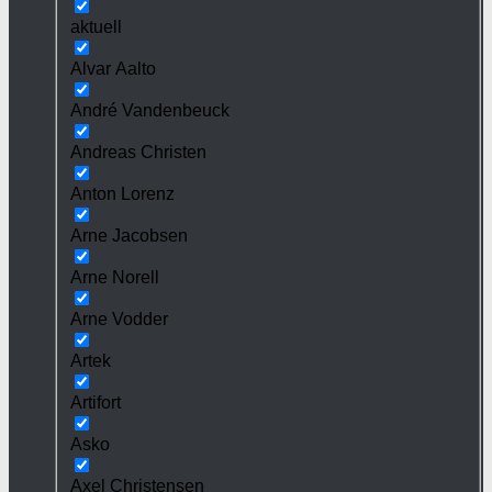
aktuell
Alvar Aalto
André Vandenbeuck
Andreas Christen
Anton Lorenz
Arne Jacobsen
Arne Norell
Arne Vodder
Artek
Artifort
Asko
Axel Christensen