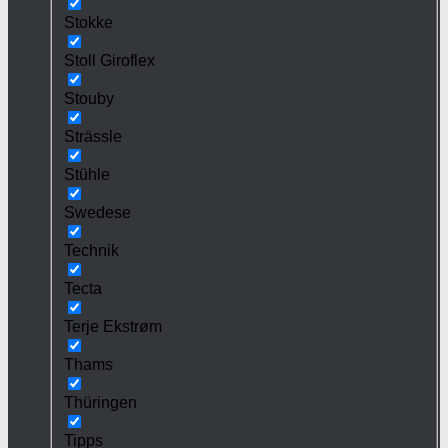
Stokke
Stoll Giroflex
Stouby
Strässle
Stühle
Swedese
Technik
Tecta
Terje Ekstrøm
Thams
Thüringen
Tipps