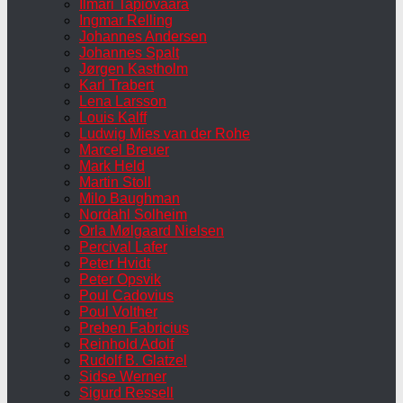
Ilmari Tapiovaara
Ingmar Relling
Johannes Andersen
Johannes Spalt
Jørgen Kastholm
Karl Trabert
Lena Larsson
Louis Kalff
Ludwig Mies van der Rohe
Marcel Breuer
Mark Held
Martin Stoll
Milo Baughman
Nordahl Solheim
Orla Mølgaard Nielsen
Percival Lafer
Peter Hvidt
Peter Opsvik
Poul Cadovius
Poul Volther
Preben Fabricius
Reinhold Adolf
Rudolf B. Glatzel
Sidse Werner
Sigurd Ressell