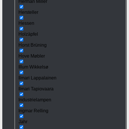
Herman Miller
Hersteller
Hessen
Holzäpfel
Horst Brüning
Hove Møbler
Illum Wikkelsø
Ilmari Lappalainen
Ilmari Tapiovaara
Industrielampen
Ingmar Relling
Jahr