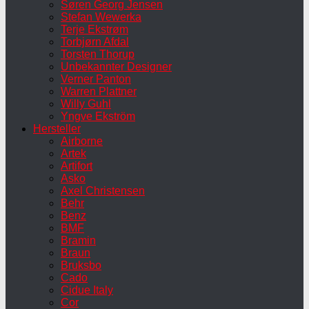
Søren Georg Jensen
Stefan Wewerka
Terje Ekstrøm
Torbjørn Afdal
Torsten Thorup
Unbekannter Designer
Verner Panton
Warren Plattner
Willy Guhl
Yngve Ekström
Hersteller
Airborne
Artek
Artifort
Asko
Axel Christensen
Behr
Benz
BMF
Bramin
Braun
Bruksbo
Cado
Cidue Italy
Cor