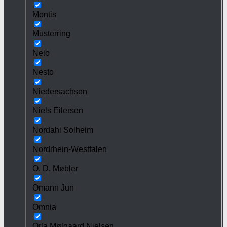
Montis
Musterring
Nelo
Nesto
Niedersachsen
Niels Eilersen
Nordahl Solheim
Nordrhein-Westfalen
O. D. Møbler
Omann Jun
Omnia
Orla Mølgaard Nielsen