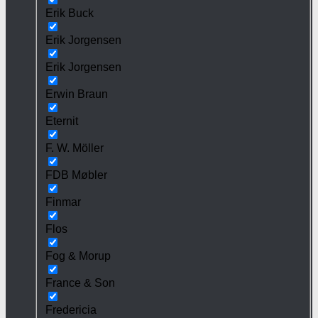
Erik Buck
Erik Jorgensen
Erik Jorgensen
Erwin Braun
Eternit
F. W. Möller
FDB Møbler
Finmar
Flos
Fog & Morup
France & Son
Fredericia