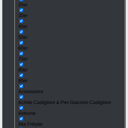
20er
30er
40er
50er
60er
70er
80er
90er
Accessoires
Achille Castiglioni & Pier Giacomo Castiglioni
Airborne
Ake Fribyter