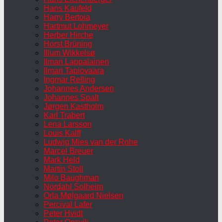
Hans Kaufeld
Harry Bertoia
Hartmut Lohmeyer
Herber Hirche
Horst Brüning
Illum Wikkelsø
Ilmari Lappalainen
Ilmari Tapiovaara
Ingmar Relling
Johannes Andersen
Johannes Spalt
Jørgen Kastholm
Karl Trabert
Lena Larsson
Louis Kalff
Ludwig Mies van der Rohe
Marcel Breuer
Mark Held
Martin Stoll
Milo Baughman
Nordahl Solheim
Orla Mølgaard Nielsen
Percival Lafer
Peter Hvidt