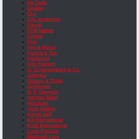
De Sede
Dietiker
Dux
Erik Jorgensen
Eternit
FDB Møbler
Finmar
Flos
Fog & Morup
France & Son
Fredericia
Fritz Hansen
G. Schanzenbach & Co.
Gelenka
Gimson & Slater
Girsberger
H. P. Spengler
Herman Miller
Holzäpfel
Hove Møbler
Kaiser Idell
Kill International
Knoll International
Louis Poulsen
Martinelli Luce