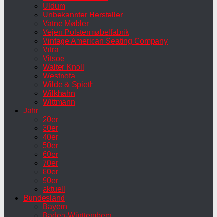
Uldum
Unbekannter Hersteller
Vatne Møbler
Vejen Polstermøbelfabrik
Vintage American Seating Company
Vitra
Vitsoe
Walter Knoll
Westnofa
Wilde & Spieth
Wilkhahn
Wittmann
Jahr
20er
30er
40er
50er
60er
70er
80er
90er
aktuell
Bundesland
Bayern
Baden-Württemberg