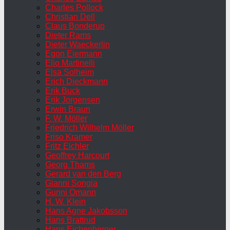
Charles Pollock
Christian Dell
Claus Bonderup
Dieter Rams
Dieter Waeckerlin
Egon Eiermann
Elio Martinelli
Elsa Solheim
Erich Dieckmann
Erik Buck
Erik Jorgensen
Erwin Braun
F. W. Möller
Friedrich Wilhelm Möller
Friso Kramer
Fritz Eichler
Geoffrey Harcourt
Georg Thams
Gerard van den Berg
Gianni Songia
Gunni Omann
H. W. Klein
Hans Agne Jakobsson
Hans Brattrud
Hans Eichenberger