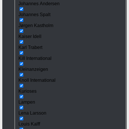
Johannes Andersen
Johannes Spalt
Jørgen Kastholm
Kaiser Idell
Karl Trabert
Kill International
Kleinanzeigen
Knoll International
Kurioses
Lampen
Lena Larsson
Louis Kalff