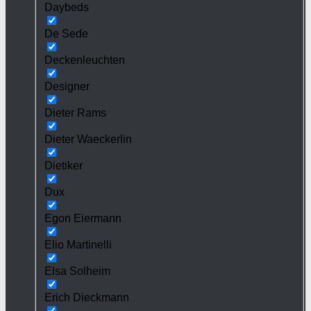
Daybeds
De Sede
Deckenleuchten
Designer
Dieter Rams
Dieter Waeckerlin
Dietiker
Dux
Egon Eiermann
Elio Martinelli
Elsa Solheim
Erich Dieckmann