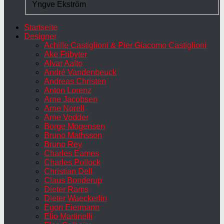
Yngve Ekström
Startseite
Designer
Achille Castiglioni & Pier Giacomo Castiglioni
Ake Fribyter
Alvar Aalto
André Vandenbeuck
Andreas Christen
Anton Lorenz
Arne Jacobsen
Arne Norell
Arne Vodder
Borge Mogensen
Bruno Mathsson
Bruno Rey
Charles Eames
Charles Pollock
Christian Dell
Claus Bonderup
Dieter Rams
Dieter Waeckerlin
Egon Eiermann
Elio Martinelli