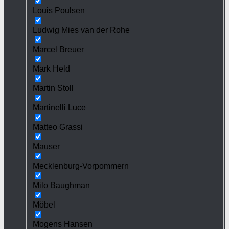
Louis Poulsen
Ludwig Mies van der Rohe
Marcel Breuer
Mark Held
Martin Stoll
Martinelli Luce
Matteo Grassi
Mauser
Mecklenburg-Vorpommern
Milo Baughman
Möbel
Mogens Hansen