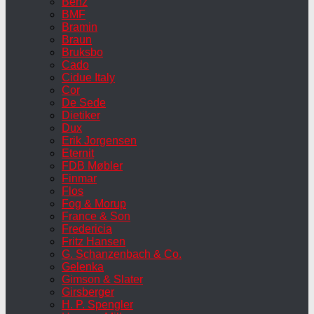
Benz
BMF
Bramin
Braun
Bruksbo
Cado
Cidue Italy
Cor
De Sede
Dietiker
Dux
Erik Jorgensen
Eternit
FDB Møbler
Finmar
Flos
Fog & Morup
France & Son
Fredericia
Fritz Hansen
G. Schanzenbach & Co.
Gelenka
Gimson & Slater
Girsberger
H. P. Spengler