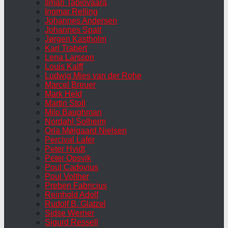
Ilmari Tapiovaara
Ingmar Relling
Johannes Andersen
Johannes Spalt
Jørgen Kastholm
Karl Trabert
Lena Larsson
Louis Kalff
Ludwig Mies van der Rohe
Marcel Breuer
Mark Held
Martin Stoll
Milo Baughman
Nordahl Solheim
Orla Mølgaard Nielsen
Percival Lafer
Peter Hvidt
Peter Opsvik
Poul Cadovius
Poul Volther
Preben Fabricius
Reinhold Adolf
Rudolf B. Glatzel
Sidse Werner
Sigurd Ressell