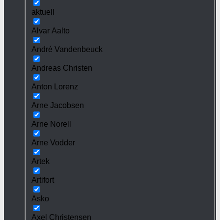
aktuell
Alvar Aalto
André Vandenbeuck
Andreas Christen
Anton Lorenz
Arne Jacobsen
Arne Norell
Arne Vodder
Artek
Artifort
Asko
Axel Christensen