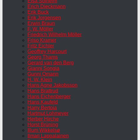
Elsa Solheim
Erich Dieckmann
Erik Buck
Erik Jorgensen
Erwin Braun
F. W. Möller
Friedrich Wilhelm Möller
Friso Kramer
Fritz Eichler
Geoffrey Harcourt
Georg Thams
Gerard van den Berg
Gianni Songia
Gunni Omann
H. W. Klein
Hans Agne Jakobsson
Hans Brattrud
Hans Eichenberger
Hans Kaufeld
Harry Bertoia
Hartmut Lohmeyer
Herber Hirche
Horst Brüning
Illum Wikkelsø
Ilmari Lappalainen