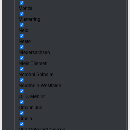
Montis
Musterring
Nelo
Nesto
Niedersachsen
Niels Eilersen
Nordahl Solheim
Nordrhein-Westfalen
O. D. Møbler
Omann Jun
Omnia
Orla Mølgaard Nielsen