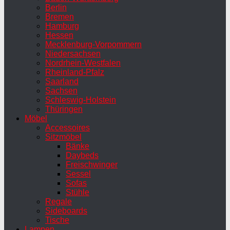
Berlin
Bremen
Hamburg
Hessen
Mecklenburg-Vorpommern
Niedersachsen
Nordrhein-Westfalen
Rheinland-Pfalz
Saarland
Sachsen
Schleswig-Holstein
Thüringen
Möbel
Accessoires
Sitzmöbel
Bänke
Daybeds
Freischwinger
Sessel
Sofas
Stühle
Regale
Sideboards
Tische
Lampen