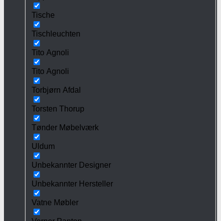
Tische
Tischleuchten
Tito Agnoli
Tito Agnoli
Torbjørn Afdal
Torsten Thorup
Tønder Møbelværk
Uldum
Unbekannter Designer
Unbekannter Hersteller
Vatne Møbler