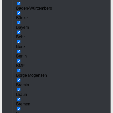
Baden-Württemberg
Bänke
Bayern
Behr
Benz
Berlin
BMF
Borge Mogensen
Bramin
Braun
Bremen