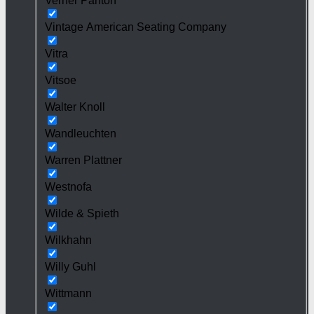
Verner Panton
Vintage American Seating Company
Vitra
Vitsoe
Walter Knoll
Wandleuchten
Warren Plattner
Westnofa
Wilde & Spieth
Wilkhahn
Willy Guhl
Wittmann