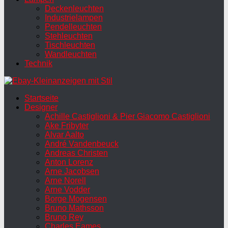
Deckenleuchten
Industrielampen
Pendelleuchten
Stehleuchten
Tischleuchten
Wandleuchten
Technik
Startseite
Designer
Achille Castiglioni & Pier Giacomo Castiglioni
Ake Fribyter
Alvar Aalto
André Vandenbeuck
Andreas Christen
Anton Lorenz
Arne Jacobsen
Arne Norell
Arne Vodder
Borge Mogensen
Bruno Mathsson
Bruno Rey
Charles Eames