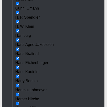
Gunni Omann
H. P. Spengler
H. W. Klein
Hamburg
Hans Agne Jakobsson
Hans Brattrud
Hans Eichenberger
Hans Kaufeld
Harry Bertoia
Hartmut Lohmeyer
Herber Hirche