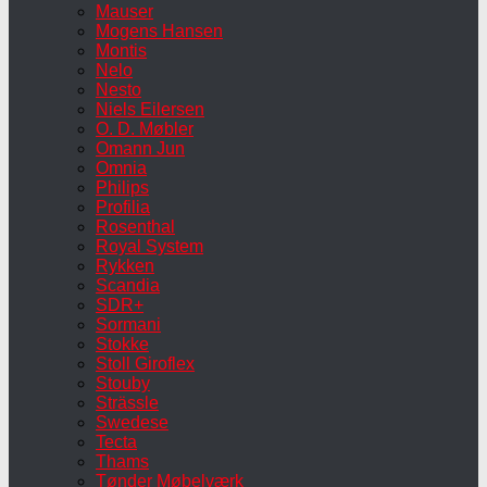
Mauser
Mogens Hansen
Montis
Nelo
Nesto
Niels Eilersen
O. D. Møbler
Omann Jun
Omnia
Philips
Profilia
Rosenthal
Royal System
Rykken
Scandia
SDR+
Sormani
Stokke
Stoll Giroflex
Stouby
Strässle
Swedese
Tecta
Thams
Tønder Møbelværk