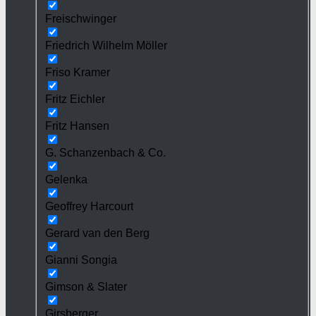
Freischwinger
Friedrich Wilhelm Möller
Friso Kramer
Fritz Eichler
Fritz Hansen
G. Schanzenbach & Co.
Gelenka
Geoffrey Harcourt
Gerard van den Berg
Gianni Songia
Gimson & Slater
Girsberger