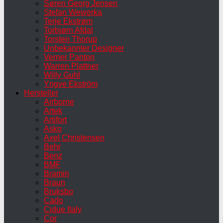
Søren Georg Jensen
Stefan Wewerka
Terje Ekstrøm
Torbjørn Afdal
Torsten Thorup
Unbekannter Designer
Verner Panton
Warren Plattner
Willy Guhl
Yngve Ekström
Hersteller
Airborne
Artek
Artifort
Asko
Axel Christensen
Behr
Benz
BMF
Bramin
Braun
Bruksbo
Cado
Cidue Italy
Cor