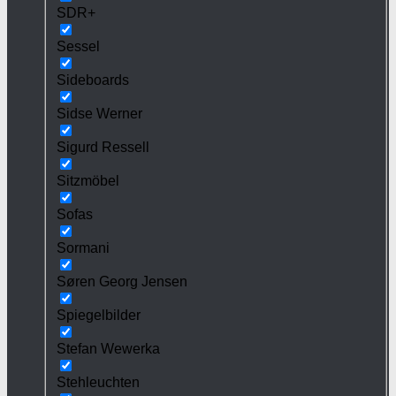
SDR+
Sessel
Sideboards
Sidse Werner
Sigurd Ressell
Sitzmöbel
Sofas
Sormani
Søren Georg Jensen
Spiegelbilder
Stefan Wewerka
Stehleuchten