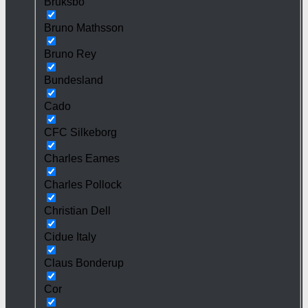
Bruksbo
Bruno Mathsson
Bruno Rey
Bundesland
Cado
CFC Silkeborg
Charles Eames
Charles Pollock
Christian Dell
Cidue Italy
Claus Bonderup
Cor