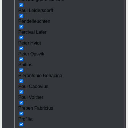
Paul Leidersdorff
Pendelleuchten
Percival Lafer
Peter Hvidt
Peter Opsvik
Philips
Pierantonio Bonacina
Poul Cadovius
Poul Volther
Preben Fabricius
Profilia