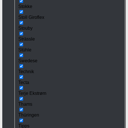
Stokke
Stoll Giroflex
Stouby
Strässle
Stühle
Swedese
Technik
Tecta
Terje Ekstrøm
Thams
Thüringen
Tipps