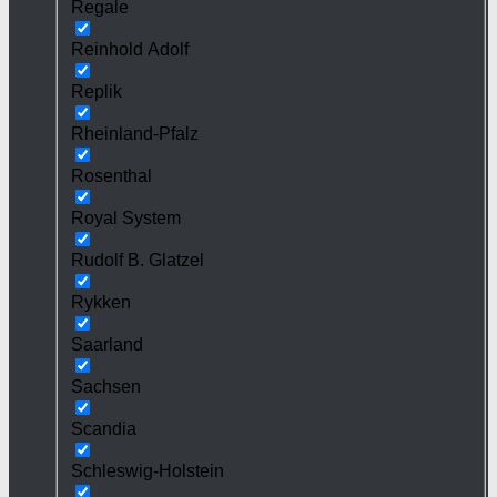
Regale
Reinhold Adolf
Replik
Rheinland-Pfalz
Rosenthal
Royal System
Rudolf B. Glatzel
Rykken
Saarland
Sachsen
Scandia
Schleswig-Holstein