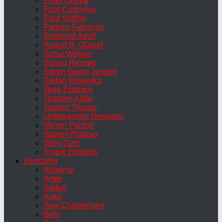
Peter Opsvik
Poul Cadovius
Poul Volther
Preben Fabricius
Reinhold Adolf
Rudolf B. Glatzel
Sidse Werner
Sigurd Ressell
Søren Georg Jensen
Stefan Wewerka
Terje Ekstrøm
Torbjørn Afdal
Torsten Thorup
Unbekannter Designer
Verner Panton
Warren Plattner
Willy Guhl
Yngve Ekström
Hersteller
Airborne
Artek
Artifort
Asko
Axel Christensen
Behr