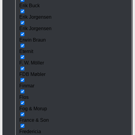
Erik Buck
Erik Jorgensen
Erik Jorgensen
Erwin Braun
Eternit
F. W. Möller
FDB Møbler
Finmar
Flos
Fog & Morup
France & Son
Fredericia