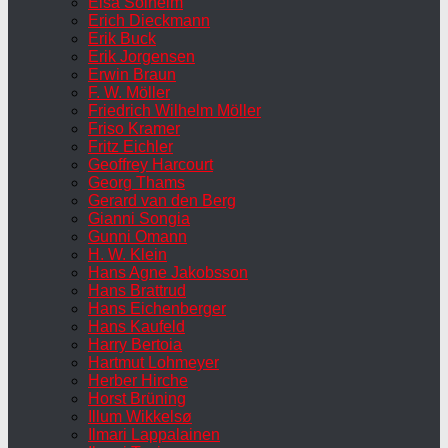
Elsa Solheim
Erich Dieckmann
Erik Buck
Erik Jorgensen
Erwin Braun
F. W. Möller
Friedrich Wilhelm Möller
Friso Kramer
Fritz Eichler
Geoffrey Harcourt
Georg Thams
Gerard van den Berg
Gianni Songia
Gunni Omann
H. W. Klein
Hans Agne Jakobsson
Hans Brattrud
Hans Eichenberger
Hans Kaufeld
Harry Bertoia
Hartmut Lohmeyer
Herber Hirche
Horst Brüning
Illum Wikkelsø
Ilmari Lappalainen