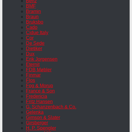
Benz
BMF
Bramin
Braun
Bruksbo
Cado
Cidue Italy
Cor
De Sede
Dietiker
Dux
Erik Jorgensen
Eternit
FDB Møbler
Finmar
Flos
Fog & Morup
France & Son
Fredericia
Fritz Hansen
G. Schanzenbach & Co.
Gelenka
Gimson & Slater
Girsberger
H. P. Spengler