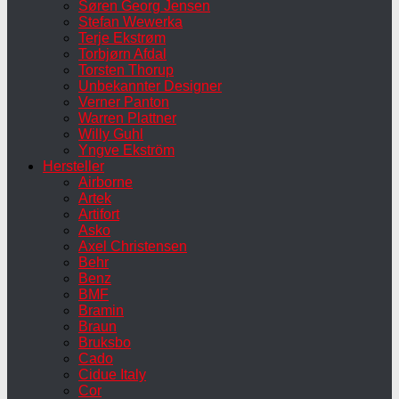
Søren Georg Jensen
Stefan Wewerka
Terje Ekstrøm
Torbjørn Afdal
Torsten Thorup
Unbekannter Designer
Verner Panton
Warren Plattner
Willy Guhl
Yngve Ekström
Hersteller
Airborne
Artek
Artifort
Asko
Axel Christensen
Behr
Benz
BMF
Bramin
Braun
Bruksbo
Cado
Cidue Italy
Cor