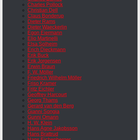
Charles Pollock
Christian Dell
Claus Bonderup
Dieter Rams
Dieter Waeckerlin
Egon Eiermann
Elio Martinelli
Elsa Solheim
Erich Dieckmann
Erik Buck
Erik Jorgensen
Erwin Braun
F. W. Möller
Friedrich Wilhelm Möller
Friso Kramer
Fritz Eichler
Geoffrey Harcourt
Georg Thams
Gerard van den Berg
Gianni Songia
Gunni Omann
H. W. Klein
Hans Agne Jakobsson
Hans Brattrud
Hans Eichenberger