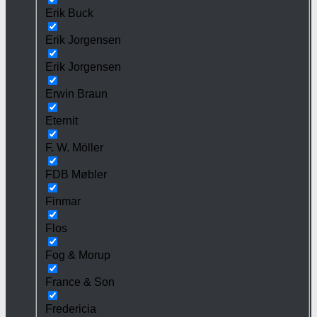
Erik Buck
Erik Jorgensen
Erik Jorgensen
Erwin Braun
Eternit
F. W. Möller
FDB Møbler
Finmar
Flos
Fog & Morup
France & Son
Fredericia