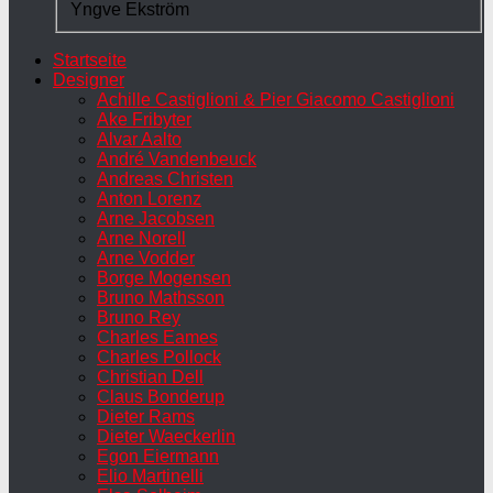
Yngve Ekström
Startseite
Designer
Achille Castiglioni & Pier Giacomo Castiglioni
Ake Fribyter
Alvar Aalto
André Vandenbeuck
Andreas Christen
Anton Lorenz
Arne Jacobsen
Arne Norell
Arne Vodder
Borge Mogensen
Bruno Mathsson
Bruno Rey
Charles Eames
Charles Pollock
Christian Dell
Claus Bonderup
Dieter Rams
Dieter Waeckerlin
Egon Eiermann
Elio Martinelli