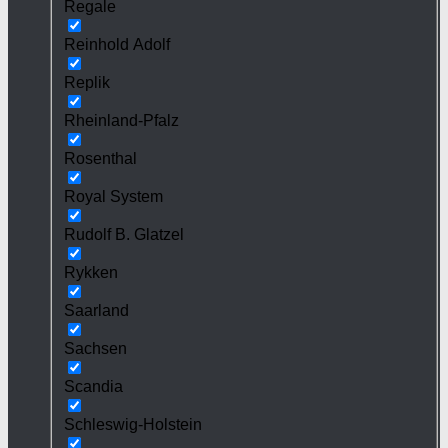
Regale
Reinhold Adolf
Replik
Rheinland-Pfalz
Rosenthal
Royal System
Rudolf B. Glatzel
Rykken
Saarland
Sachsen
Scandia
Schleswig-Holstein