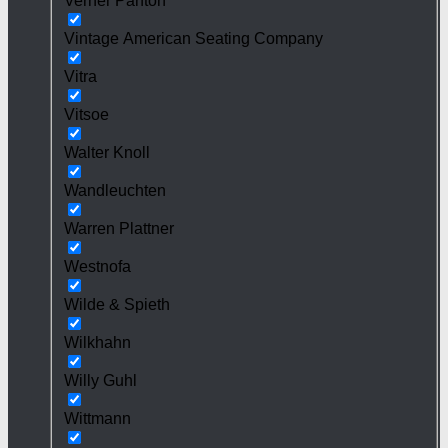
Verner Panton
Vintage American Seating Company
Vitra
Vitsoe
Walter Knoll
Wandleuchten
Warren Plattner
Westnofa
Wilde & Spieth
Wilkhahn
Willy Guhl
Wittmann