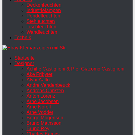
Deckenleuchten
Industrielampen
Pendelleuchten
Stehleuchten
Tischleuchten
Wandleuchten
Technik
Startseite
Designer
Achille Castiglioni & Pier Giacomo Castiglioni
Ake Fribyter
Alvar Aalto
André Vandenbeuck
Andreas Christen
Anton Lorenz
Arne Jacobsen
Arne Norell
Arne Vodder
Borge Mogensen
Bruno Mathsson
Bruno Rey
Charles Eames