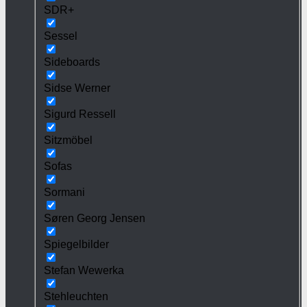
SDR+
Sessel
Sideboards
Sidse Werner
Sigurd Ressell
Sitzmöbel
Sofas
Sormani
Søren Georg Jensen
Spiegelbilder
Stefan Wewerka
Stehleuchten