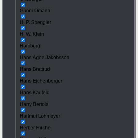
Gunni Omann
H. P. Spengler
H. W. Klein
Hamburg
Hans Agne Jakobsson
Hans Brattrud
Hans Eichenberger
Hans Kaufeld
Harry Bertoia
Hartmut Lohmeyer
Herber Hirche