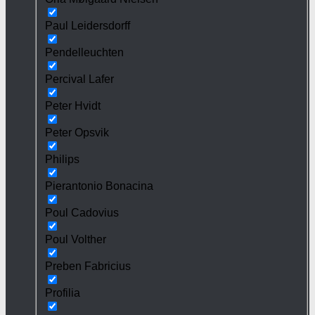
Paul Leidersdorff
Pendelleuchten
Percival Lafer
Peter Hvidt
Peter Opsvik
Philips
Pierantonio Bonacina
Poul Cadovius
Poul Volther
Preben Fabricius
Profilia