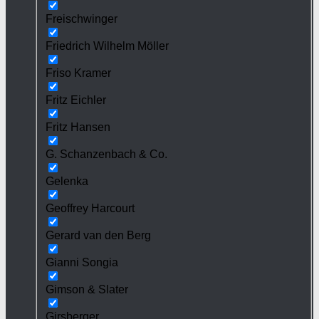
Freischwinger
Friedrich Wilhelm Möller
Friso Kramer
Fritz Eichler
Fritz Hansen
G. Schanzenbach & Co.
Gelenka
Geoffrey Harcourt
Gerard van den Berg
Gianni Songia
Gimson & Slater
Girsberger