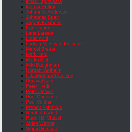
Ilmari Tapiovaara
Ingmar Relling
Johannes Andersen
Johannes Spalt
Jørgen Kastholm
Karl Trabert
Lena Larsson
Louis Kalff
Ludwig Mies van der Rohe
Marcel Breuer
Mark Held
Martin Stoll
Milo Baughman
Nordahl Solheim
Orla Mølgaard Nielsen
Percival Lafer
Peter Hvidt
Peter Opsvik
Poul Cadovius
Poul Volther
Preben Fabricius
Reinhold Adolf
Rudolf B. Glatzel
Sidse Werner
Sigurd Ressell