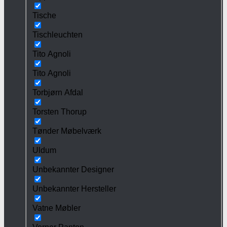
Tische
Tischleuchten
Tito Agnoli
Tito Agnoli
Torbjørn Afdal
Torsten Thorup
Tønder Møbelværk
Uldum
Unbekannter Designer
Unbekannter Hersteller
Vatne Møbler