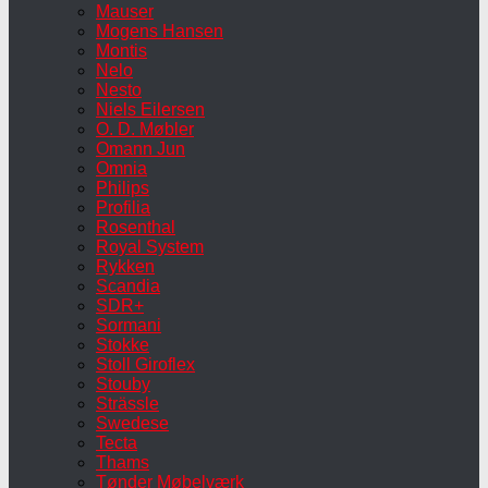
Mauser
Mogens Hansen
Montis
Nelo
Nesto
Niels Eilersen
O. D. Møbler
Omann Jun
Omnia
Philips
Profilia
Rosenthal
Royal System
Rykken
Scandia
SDR+
Sormani
Stokke
Stoll Giroflex
Stouby
Strässle
Swedese
Tecta
Thams
Tønder Møbelværk