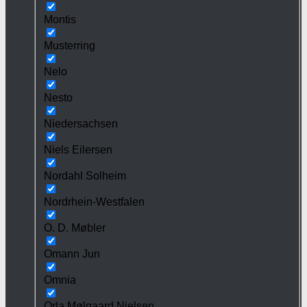
Montis
Musterring
Nelo
Nesto
Niedersachsen
Niels Eilersen
Nordahl Solheim
Nordrhein-Westfalen
O. D. Møbler
Omann Jun
Omnia
Orla Mølgaard Nielsen