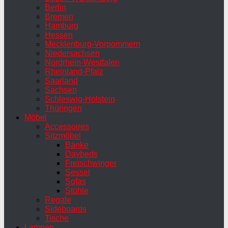
Berlin
Bremen
Hamburg
Hessen
Mecklenburg-Vorpommern
Niedersachsen
Nordrhein-Westfalen
Rheinland-Pfalz
Saarland
Sachsen
Schleswig-Holstein
Thüringen
Möbel
Accessoires
Sitzmöbel
Bänke
Daybeds
Freischwinger
Sessel
Sofas
Stühle
Regale
Sideboards
Tische
Lampen