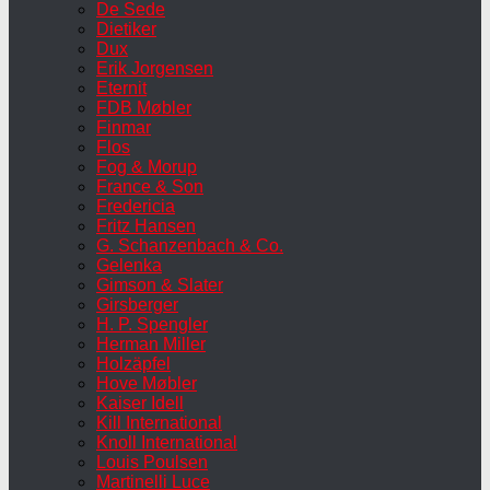
De Sede
Dietiker
Dux
Erik Jorgensen
Eternit
FDB Møbler
Finmar
Flos
Fog & Morup
France & Son
Fredericia
Fritz Hansen
G. Schanzenbach & Co.
Gelenka
Gimson & Slater
Girsberger
H. P. Spengler
Herman Miller
Holzäpfel
Hove Møbler
Kaiser Idell
Kill International
Knoll International
Louis Poulsen
Martinelli Luce