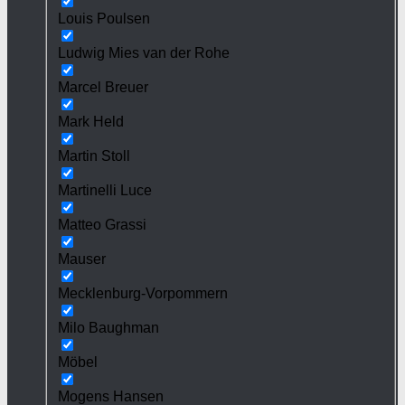
Louis Poulsen
Ludwig Mies van der Rohe
Marcel Breuer
Mark Held
Martin Stoll
Martinelli Luce
Matteo Grassi
Mauser
Mecklenburg-Vorpommern
Milo Baughman
Möbel
Mogens Hansen