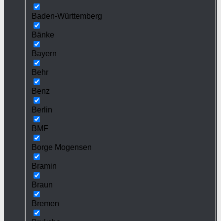
Baden-Württemberg
Bänke
Bayern
Behr
Benz
Berlin
BMF
Borge Mogensen
Bramin
Braun
Bremen