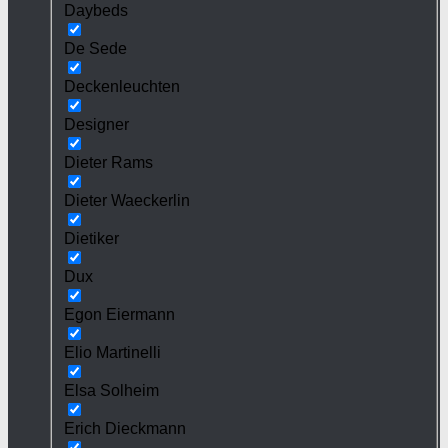
Daybeds
De Sede
Deckenleuchten
Designer
Dieter Rams
Dieter Waeckerlin
Dietiker
Dux
Egon Eiermann
Elio Martinelli
Elsa Solheim
Erich Dieckmann