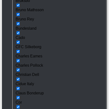
Bruksbo
Bruno Mathsson
Bruno Rey
Bundesland
Cado
CFC Silkeborg
Charles Eames
Charles Pollock
Christian Dell
Cidue Italy
Claus Bonderup
Cor