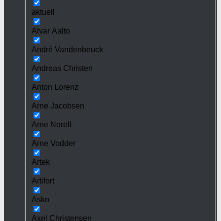
aktuell
Alvar Aalto
André Vandenbeuck
Andreas Christen
Anton Lorenz
Arne Jacobsen
Arne Norell
Arne Vodder
Artek
Artifort
Asko
Axel Christensen