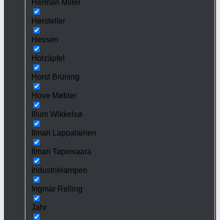
Herman Miller
Hersteller
Hessen
Holzäpfel
Horst Brüning
Hove Møbler
Illum Wikkelsø
Ilmari Lappalainen
Ilmari Tapiovaara
Industrielampen
Ingmar Relling
Jahr