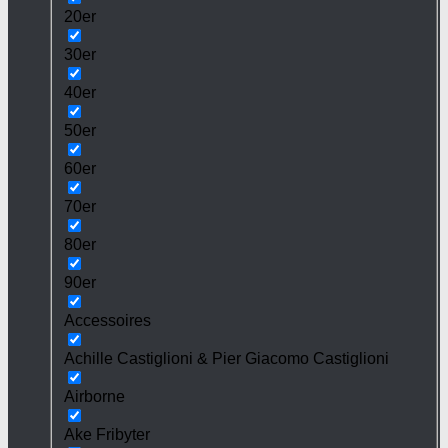
20er
30er
40er
50er
60er
70er
80er
90er
Accessoires
Achille Castiglioni & Pier Giacomo Castiglioni
Airborne
Ake Fribyter