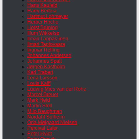
Hans Kaufeld
Harry Bertoia
Hartmut Lohmeyer
Herber Hirche
Horst Brüning
Illum Wikkelsø
Ilmari Lappalainen
Ilmari Tapiovaara
Ingmar Relling
Johannes Andersen
Johannes Spalt
Jørgen Kastholm
Karl Trabert
Lena Larsson
Louis Kalff
Ludwig Mies van der Rohe
Marcel Breuer
Mark Held
Martin Stoll
Milo Baughman
Nordahl Solheim
Orla Mølgaard Nielsen
Percival Lafer
Peter Hvidt