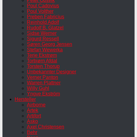
Peter Opsvik
Poul Cadovius
Poul Volther
Preben Fabricius
Reinhold Adolf
Rudolf B. Glatzel
Sidse Werner
Sigurd Ressell
Søren Georg Jensen
Stefan Wewerka
Terje Ekstrøm
Torbjørn Afdal
Torsten Thorup
Unbekannter Designer
Verner Panton
Warren Plattner
Willy Guhl
Yngve Ekström
Hersteller
Airborne
Artek
Artifort
Asko
Axel Christensen
Behr