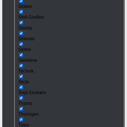
Stokke
Stoll Giroflex
Stouby
Strässle
Stühle
Swedese
Technik
Tecta
Terje Ekstrøm
Thams
Thüringen
Tipps