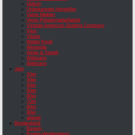
Uldum
Unbekannter Hersteller
Vatne Møbler
Vejen Polstermøbelfabrik
Vintage American Seating Company
Vitra
Vitsoe
Walter Knoll
Westnofa
Wilde & Spieth
Wilkhahn
Wittmann
Jahr
20er
30er
40er
50er
60er
70er
80er
90er
aktuell
Bundesland
Bayern
Baden-Württemberg