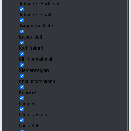
Johannes Andersen
Johannes Spalt
Jørgen Kastholm
Kaiser Idell
Karl Trabert
Kill International
Kleinanzeigen
Knoll International
Kurioses
Lampen
Lena Larsson
Louis Kalff