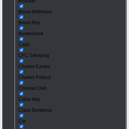
Bruksbo
Bruno Mathsson
Bruno Rey
Bundesland
Cado
CFC Silkeborg
Charles Eames
Charles Pollock
Christian Dell
Cidue Italy
Claus Bonderup
Cor