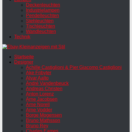
Deckenleuchten
Industrielampen
Pendelleuchten
Stehleuchten
Tischleuchten
Wandleuchten
Technik
Startseite
Designer
Achille Castiglioni & Pier Giacomo Castiglioni
Ake Fribyter
Alvar Aalto
André Vandenbeuck
Andreas Christen
Anton Lorenz
Arne Jacobsen
Arne Norell
Arne Vodder
Borge Mogensen
Bruno Mathsson
Bruno Rey
Charles Eames