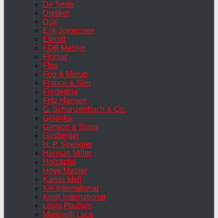
De Sede
Dietiker
Dux
Erik Jorgensen
Eternit
FDB Møbler
Finmar
Flos
Fog & Morup
France & Son
Fredericia
Fritz Hansen
G. Schanzenbach & Co.
Gelenka
Gimson & Slater
Girsberger
H. P. Spengler
Herman Miller
Holzäpfel
Hove Møbler
Kaiser Idell
Kill International
Knoll International
Louis Poulsen
Martinelli Luce