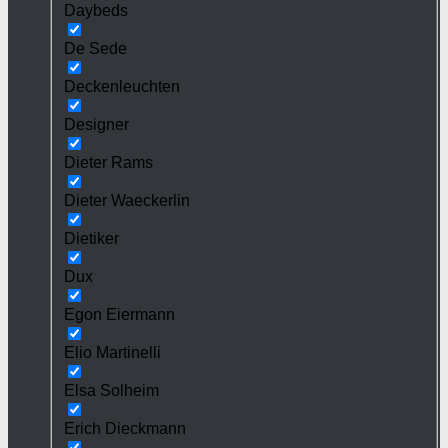
Daybeds
De Sede
Deckenleuchten
Designer
Dieter Rams
Dieter Waeckerlin
Dietiker
Dux
Egon Eiermann
Elio Martinelli
Elsa Solheim
Erich Dieckmann