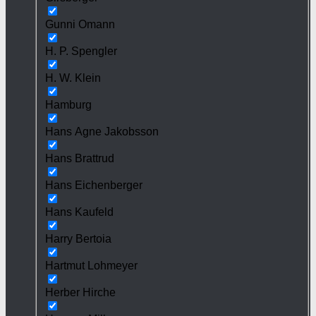
Gunni Omann
H. P. Spengler
H. W. Klein
Hamburg
Hans Agne Jakobsson
Hans Brattrud
Hans Eichenberger
Hans Kaufeld
Harry Bertoia
Hartmut Lohmeyer
Herber Hirche