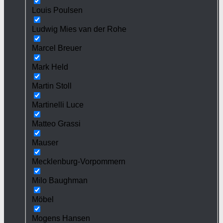
Louis Poulsen
Ludwig Mies van der Rohe
Marcel Breuer
Mark Held
Martin Stoll
Martinelli Luce
Matteo Grassi
Mauser
Mecklenburg-Vorpommern
Milo Baughman
Möbel
Mogens Hansen