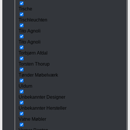
Tische
Tischleuchten
Tito Agnoli
Tito Agnoli
Torbjørn Afdal
Torsten Thorup
Tønder Møbelværk
Uldum
Unbekannter Designer
Unbekannter Hersteller
Vatne Møbler