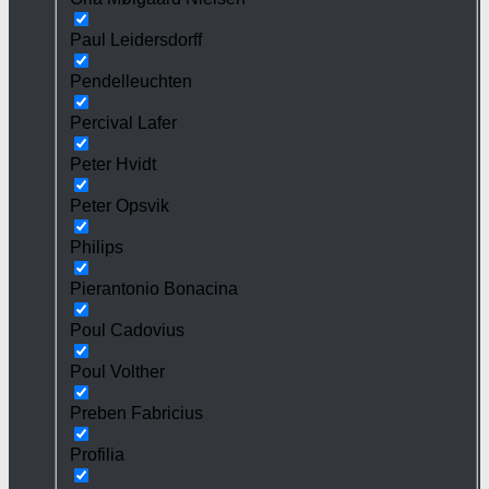
Paul Leidersdorff
Pendelleuchten
Percival Lafer
Peter Hvidt
Peter Opsvik
Philips
Pierantonio Bonacina
Poul Cadovius
Poul Volther
Preben Fabricius
Profilia