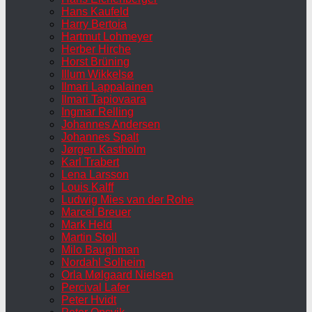
Hans Kaufeld
Harry Bertoia
Hartmut Lohmeyer
Herber Hirche
Horst Brüning
Illum Wikkelsø
Ilmari Lappalainen
Ilmari Tapiovaara
Ingmar Relling
Johannes Andersen
Johannes Spalt
Jørgen Kastholm
Karl Trabert
Lena Larsson
Louis Kalff
Ludwig Mies van der Rohe
Marcel Breuer
Mark Held
Martin Stoll
Milo Baughman
Nordahl Solheim
Orla Mølgaard Nielsen
Percival Lafer
Peter Hvidt