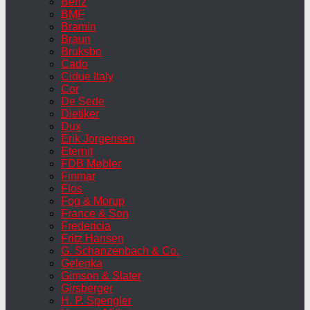
Benz
BMF
Bramin
Braun
Bruksbo
Cado
Cidue Italy
Cor
De Sede
Dietiker
Dux
Erik Jorgensen
Eternit
FDB Møbler
Finmar
Flos
Fog & Morup
France & Son
Fredericia
Fritz Hansen
G. Schanzenbach & Co.
Gelenka
Gimson & Slater
Girsberger
H. P. Spengler