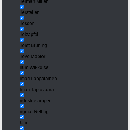
Herman Miller
Hersteller
Hessen
Holzäpfel
Horst Brüning
Hove Møbler
Illum Wikkelsø
Ilmari Lappalainen
Ilmari Tapiovaara
Industrielampen
Ingmar Relling
Jahr