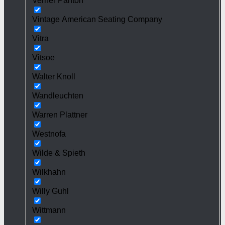
Verner Panton
Vintage American Seating Company
Vitra
Vitsoe
Walter Knoll
Wandleuchten
Warren Plattner
Westnofa
Wilde & Spieth
Wilkhahn
Willy Guhl
Wittmann