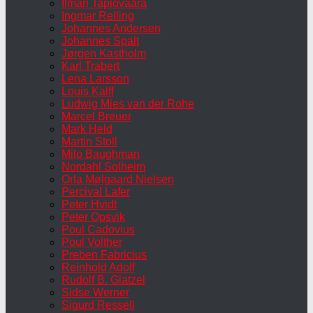
Ilmari Tapiovaara
Ingmar Relling
Johannes Andersen
Johannes Spalt
Jørgen Kastholm
Karl Trabert
Lena Larsson
Louis Kalff
Ludwig Mies van der Rohe
Marcel Breuer
Mark Held
Martin Stoll
Milo Baughman
Nordahl Solheim
Orla Mølgaard Nielsen
Percival Lafer
Peter Hvidt
Peter Opsvik
Poul Cadovius
Poul Volther
Preben Fabricius
Reinhold Adolf
Rudolf B. Glatzel
Sidse Werner
Sigurd Ressell