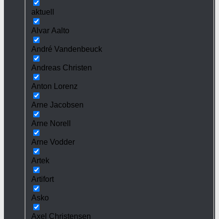
aktuell
Alvar Aalto
André Vandenbeuck
Andreas Christen
Anton Lorenz
Arne Jacobsen
Arne Norell
Arne Vodder
Artek
Artifort
Asko
Axel Christensen