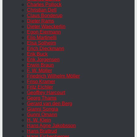
Charles Pollock
Christian Dell
Claus Bonderup
Dieter Rams
Dieter Waeckerlin
Egon Eiermann
Elio Martinelli
Elsa Solheim
Erich Dieckmann
Erik Buck
Erik Jorgensen
Erwin Braun
F. W. Möller
Friedrich Wilhelm Möller
Friso Kramer
Fritz Eichler
Geoffrey Harcourt
Georg Thams
Gerard van den Berg
Gianni Songia
Gunni Omann
H. W. Klein
Hans Agne Jakobsson
Hans Brattrud
Hans Eichenberger