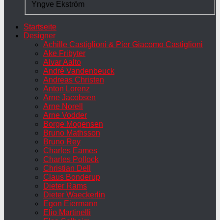
Yngve Ekström
Startseite
Designer
Achille Castiglioni & Pier Giacomo Castiglioni
Ake Fribyter
Alvar Aalto
André Vandenbeuck
Andreas Christen
Anton Lorenz
Arne Jacobsen
Arne Norell
Arne Vodder
Borge Mogensen
Bruno Mathsson
Bruno Rey
Charles Eames
Charles Pollock
Christian Dell
Claus Bonderup
Dieter Rams
Dieter Waeckerlin
Egon Eiermann
Elio Martinelli