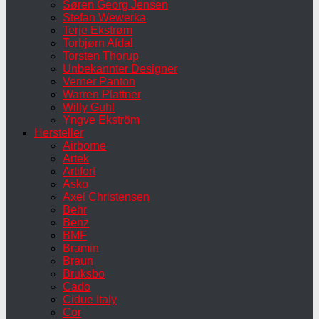
Søren Georg Jensen
Stefan Wewerka
Terje Ekstrøm
Torbjørn Afdal
Torsten Thorup
Unbekannter Designer
Verner Panton
Warren Plattner
Willy Guhl
Yngve Ekström
Hersteller
Airborne
Artek
Artifort
Asko
Axel Christensen
Behr
Benz
BMF
Bramin
Braun
Bruksbo
Cado
Cidue Italy
Cor