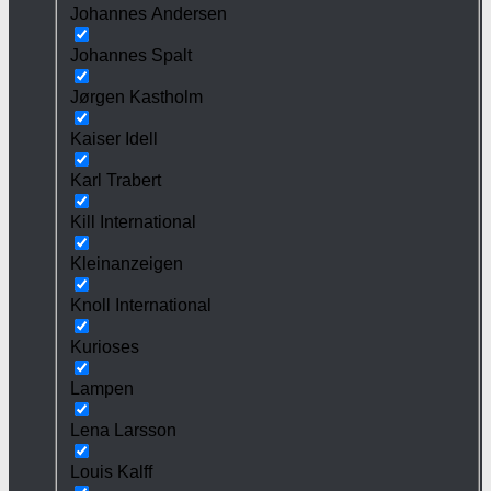
Johannes Andersen
Johannes Spalt
Jørgen Kastholm
Kaiser Idell
Karl Trabert
Kill International
Kleinanzeigen
Knoll International
Kurioses
Lampen
Lena Larsson
Louis Kalff