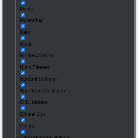
Montis
Musterring
Nelo
Nesto
Niedersachsen
Niels Eilersen
Nordahl Solheim
Nordrhein-Westfalen
O. D. Møbler
Omann Jun
Omnia
Orla Mølgaard Nielsen