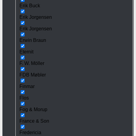
Erik Buck
Erik Jorgensen
Erik Jorgensen
Erwin Braun
Eternit
F. W. Möller
FDB Møbler
Finmar
Flos
Fog & Morup
France & Son
Fredericia