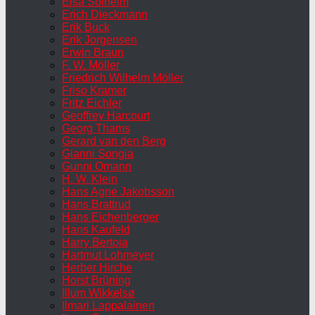
Elsa Solheim
Erich Dieckmann
Erik Buck
Erik Jorgensen
Erwin Braun
F. W. Möller
Friedrich Wilhelm Möller
Friso Kramer
Fritz Eichler
Geoffrey Harcourt
Georg Thams
Gerard van den Berg
Gianni Songia
Gunni Omann
H. W. Klein
Hans Agne Jakobsson
Hans Brattrud
Hans Eichenberger
Hans Kaufeld
Harry Bertoia
Hartmut Lohmeyer
Herber Hirche
Horst Brüning
Illum Wikkelsø
Ilmari Lappalainen