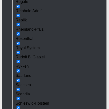
Regale
Reinhold Adolf
Replik
Rheinland-Pfalz
Rosenthal
Royal System
Rudolf B. Glatzel
Rykken
Saarland
Sachsen
Scandia
Schleswig-Holstein