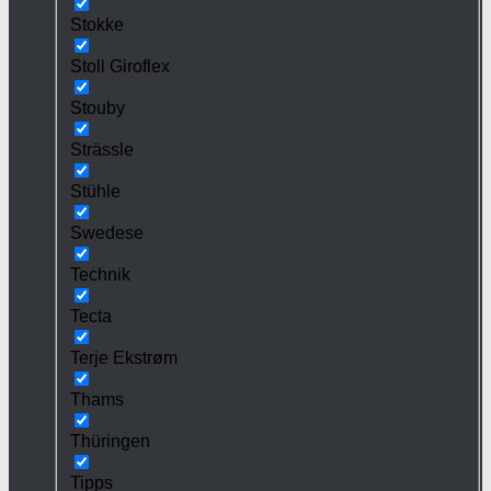
Stokke
Stoll Giroflex
Stouby
Strässle
Stühle
Swedese
Technik
Tecta
Terje Ekstrøm
Thams
Thüringen
Tipps