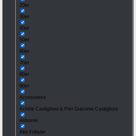
20er
30er
40er
50er
60er
70er
80er
90er
Accessoires
Achille Castiglioni & Pier Giacomo Castiglioni
Airborne
Ake Fribyter