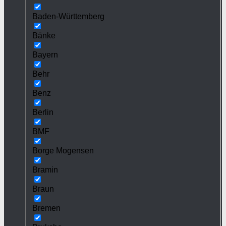
Baden-Württemberg
Bänke
Bayern
Behr
Benz
Berlin
BMF
Borge Mogensen
Bramin
Braun
Bremen