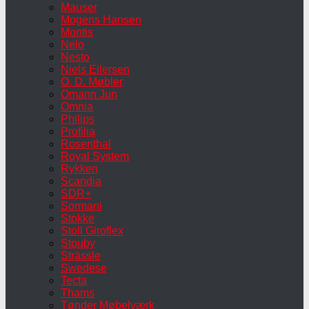
Mauser
Mogens Hansen
Montis
Nelo
Nesto
Niels Eilersen
O. D. Møbler
Omann Jun
Omnia
Philips
Profilia
Rosenthal
Royal System
Rykken
Scandia
SDR+
Sormani
Stokke
Stoll Giroflex
Stouby
Strässle
Swedese
Tecta
Thams
Tønder Møbelværk