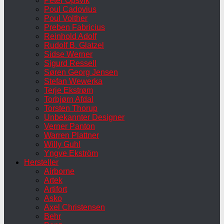
Peter Opsvik
Poul Cadovius
Poul Volther
Preben Fabricius
Reinhold Adolf
Rudolf B. Glatzel
Sidse Werner
Sigurd Ressell
Søren Georg Jensen
Stefan Wewerka
Terje Ekstrøm
Torbjørn Afdal
Torsten Thorup
Unbekannter Designer
Verner Panton
Warren Plattner
Willy Guhl
Yngve Ekström
Hersteller
Airborne
Artek
Artifort
Asko
Axel Christensen
Behr