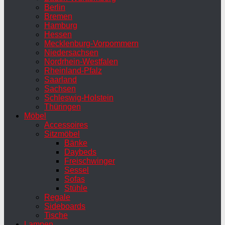
Berlin
Bremen
Hamburg
Hessen
Mecklenburg-Vorpommern
Niedersachsen
Nordrhein-Westfalen
Rheinland-Pfalz
Saarland
Sachsen
Schleswig-Holstein
Thüringen
Möbel
Accessoires
Sitzmöbel
Bänke
Daybeds
Freischwinger
Sessel
Sofas
Stühle
Regale
Sideboards
Tische
Lampen