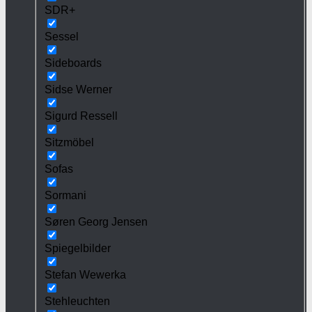
SDR+
Sessel
Sideboards
Sidse Werner
Sigurd Ressell
Sitzmöbel
Sofas
Sormani
Søren Georg Jensen
Spiegelbilder
Stefan Wewerka
Stehleuchten