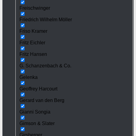
Freischwinger
Friedrich Wilhelm Möller
Friso Kramer
Fritz Eichler
Fritz Hansen
G. Schanzenbach & Co.
Gelenka
Geoffrey Harcourt
Gerard van den Berg
Gianni Songia
Gimson & Slater
Girsberger