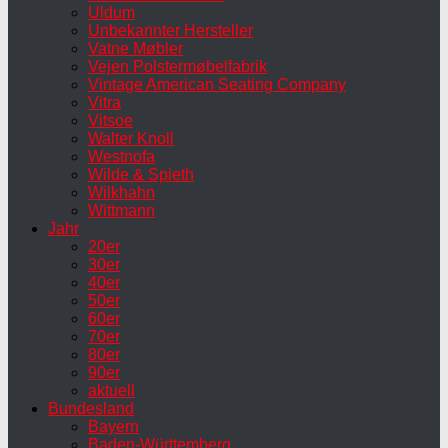
Uldum
Unbekannter Hersteller
Vatne Møbler
Vejen Polstermøbelfabrik
Vintage American Seating Company
Vitra
Vitsoe
Walter Knoll
Westnofa
Wilde & Spieth
Wilkhahn
Wittmann
Jahr
20er
30er
40er
50er
60er
70er
80er
90er
aktuell
Bundesland
Bayern
Baden-Württemberg