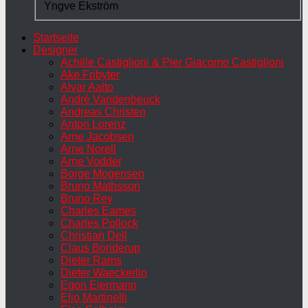
Yngve Ekström
Startseite
Designer
Achille Castiglioni & Pier Giacomo Castiglioni
Ake Fribyter
Alvar Aalto
André Vandenbeuck
Andreas Christen
Anton Lorenz
Arne Jacobsen
Arne Norell
Arne Vodder
Borge Mogensen
Bruno Mathsson
Bruno Rey
Charles Eames
Charles Pollock
Christian Dell
Claus Bonderup
Dieter Rams
Dieter Waeckerlin
Egon Eiermann
Elio Martinelli