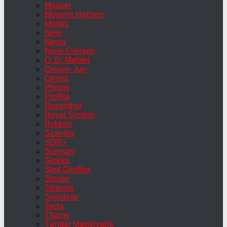
Mauser
Mogens Hansen
Montis
Nelo
Nesto
Niels Eilersen
O. D. Møbler
Omann Jun
Omnia
Philips
Profilia
Rosenthal
Royal System
Rykken
Scandia
SDR+
Sormani
Stokke
Stoll Giroflex
Stouby
Strässle
Swedese
Tecta
Thams
Tønder Møbelværk