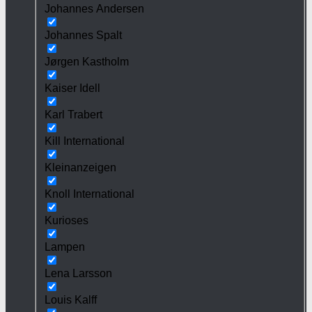
Johannes Andersen
Johannes Spalt
Jørgen Kastholm
Kaiser Idell
Karl Trabert
Kill International
Kleinanzeigen
Knoll International
Kurioses
Lampen
Lena Larsson
Louis Kalff