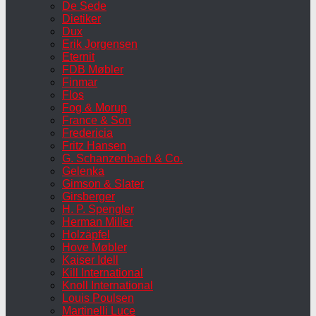
De Sede
Dietiker
Dux
Erik Jorgensen
Eternit
FDB Møbler
Finmar
Flos
Fog & Morup
France & Son
Fredericia
Fritz Hansen
G. Schanzenbach & Co.
Gelenka
Gimson & Slater
Girsberger
H. P. Spengler
Herman Miller
Holzäpfel
Hove Møbler
Kaiser Idell
Kill International
Knoll International
Louis Poulsen
Martinelli Luce