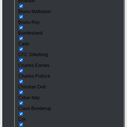
Bruksbo
Bruno Mathsson
Bruno Rey
Bundesland
Cado
CFC Silkeborg
Charles Eames
Charles Pollock
Christian Dell
Cidue Italy
Claus Bonderup
Cor