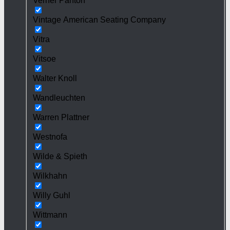
Verner Panton
Vintage American Seating Company
Vitra
Vitsoe
Walter Knoll
Wandleuchten
Warren Plattner
Westnofa
Wilde & Spieth
Wilkhahn
Willy Guhl
Wittmann