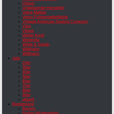
Uldum
Unbekannter Hersteller
Vatne Møbler
Vejen Polstermøbelfabrik
Vintage American Seating Company
Vitra
Vitsoe
Walter Knoll
Westnofa
Wilde & Spieth
Wilkhahn
Wittmann
Jahr
20er
30er
40er
50er
60er
70er
80er
90er
aktuell
Bundesland
Bayern
Baden-Württemberg