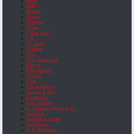
Benz
BMF
Bramin
Braun
Bruksbo
Cado
Cidue Italy
Cor
De Sede
Dietiker
Dux
Erik Jorgensen
Eternit
FDB Møbler
Finmar
Flos
Fog & Morup
France & Son
Fredericia
Fritz Hansen
G. Schanzenbach & Co.
Gelenka
Gimson & Slater
Girsberger
H. P. Spengler