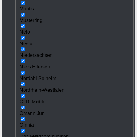
Montis
Musterring
Nelo
Nesto
Niedersachsen
Niels Eilersen
Nordahl Solheim
Nordrhein-Westfalen
O. D. Møbler
Omann Jun
Omnia
Orla Mølgaard Nielsen