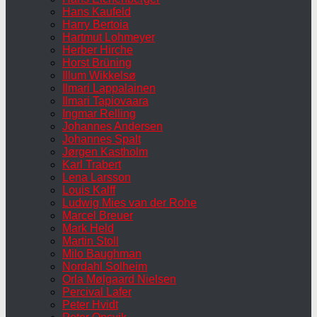
Hans Kaufeld
Harry Bertoia
Hartmut Lohmeyer
Herber Hirche
Horst Brüning
Illum Wikkelsø
Ilmari Lappalainen
Ilmari Tapiovaara
Ingmar Relling
Johannes Andersen
Johannes Spalt
Jørgen Kastholm
Karl Trabert
Lena Larsson
Louis Kalff
Ludwig Mies van der Rohe
Marcel Breuer
Mark Held
Martin Stoll
Milo Baughman
Nordahl Solheim
Orla Mølgaard Nielsen
Percival Lafer
Peter Hvidt