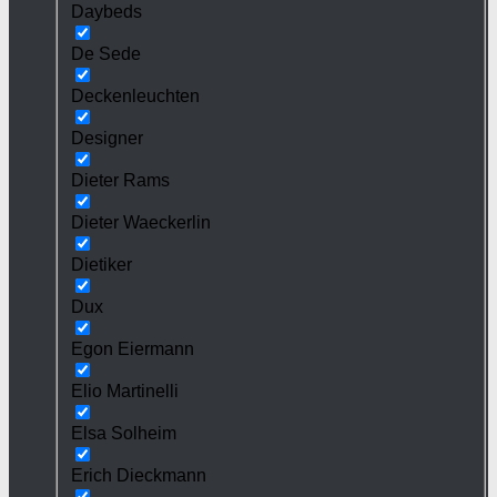
Daybeds
De Sede
Deckenleuchten
Designer
Dieter Rams
Dieter Waeckerlin
Dietiker
Dux
Egon Eiermann
Elio Martinelli
Elsa Solheim
Erich Dieckmann