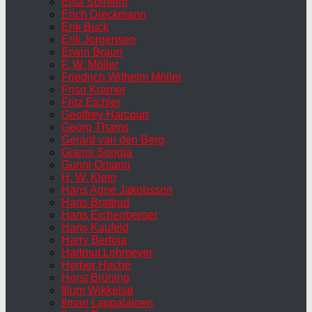
Elsa Solheim
Erich Dieckmann
Erik Buck
Erik Jorgensen
Erwin Braun
F. W. Möller
Friedrich Wilhelm Möller
Friso Kramer
Fritz Eichler
Geoffrey Harcourt
Georg Thams
Gerard van den Berg
Gianni Songia
Gunni Omann
H. W. Klein
Hans Agne Jakobsson
Hans Brattrud
Hans Eichenberger
Hans Kaufeld
Harry Bertoia
Hartmut Lohmeyer
Herber Hirche
Horst Brüning
Illum Wikkelsø
Ilmari Lappalainen