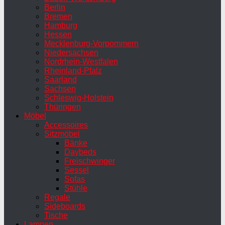
Berlin
Bremen
Hamburg
Hessen
Mecklenburg-Vorpommern
Niedersachsen
Nordrhein-Westfalen
Rheinland-Pfalz
Saarland
Sachsen
Schleswig-Holstein
Thüringen
Möbel
Accessoires
Sitzmöbel
Bänke
Daybeds
Freischwinger
Sessel
Sofas
Stühle
Regale
Sideboards
Tische
Lampen