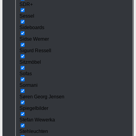
SDR+
Sessel
Sideboards
Sidse Werner
Sigurd Ressell
Sitzmöbel
Sofas
Sormani
Søren Georg Jensen
Spiegelbilder
Stefan Wewerka
Stehleuchten