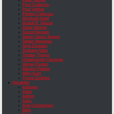
Peter Opsvik
Poul Cadovius
Poul Volther
Preben Fabricius
Reinhold Adolf
Rudolf B. Glatzel
Sidse Werner
Sigurd Ressell
Søren Georg Jensen
Stefan Wewerka
Terje Ekstrøm
Torbjørn Afdal
Torsten Thorup
Unbekannter Designer
Verner Panton
Warren Plattner
Willy Guhl
Yngve Ekström
Hersteller
Airborne
Artek
Artifort
Asko
Axel Christensen
Behr