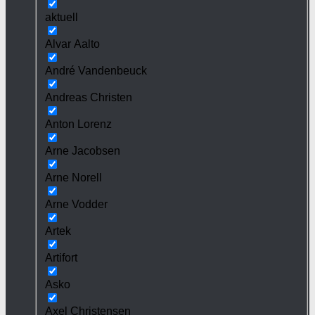
aktuell
Alvar Aalto
André Vandenbeuck
Andreas Christen
Anton Lorenz
Arne Jacobsen
Arne Norell
Arne Vodder
Artek
Artifort
Asko
Axel Christensen