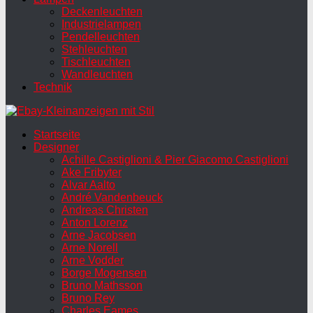
Deckenleuchten
Industrielampen
Pendelleuchten
Stehleuchten
Tischleuchten
Wandleuchten
Technik
Startseite
Designer
Achille Castiglioni & Pier Giacomo Castiglioni
Ake Fribyter
Alvar Aalto
André Vandenbeuck
Andreas Christen
Anton Lorenz
Arne Jacobsen
Arne Norell
Arne Vodder
Borge Mogensen
Bruno Mathsson
Bruno Rey
Charles Eames