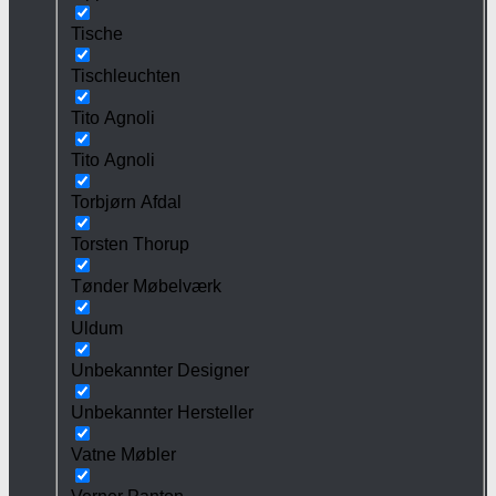
Tische
Tischleuchten
Tito Agnoli
Tito Agnoli
Torbjørn Afdal
Torsten Thorup
Tønder Møbelværk
Uldum
Unbekannter Designer
Unbekannter Hersteller
Vatne Møbler