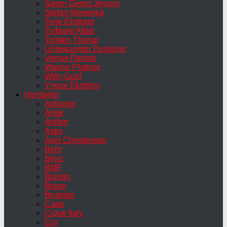
Søren Georg Jensen
Stefan Wewerka
Terje Ekstrøm
Torbjørn Afdal
Torsten Thorup
Unbekannter Designer
Verner Panton
Warren Plattner
Willy Guhl
Yngve Ekström
Hersteller
Airborne
Artek
Artifort
Asko
Axel Christensen
Behr
Benz
BMF
Bramin
Braun
Bruksbo
Cado
Cidue Italy
Cor