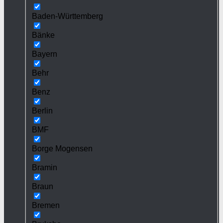
Baden-Württemberg
Bänke
Bayern
Behr
Benz
Berlin
BMF
Borge Mogensen
Bramin
Braun
Bremen