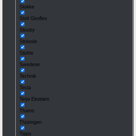
Stokke
Stoll Giroflex
Stouby
Strässle
Stühle
Swedese
Technik
Tecta
Terje Ekstrøm
Thams
Thüringen
Tipps