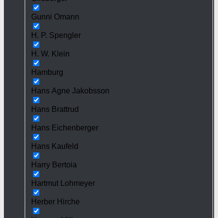
Gunni Omann
H. P. Spengler
H. W. Klein
Hamburg
Hans Agne Jakobsson
Hans Brattrud
Hans Eichenberger
Hans Kaufeld
Harry Bertoia
Hartmut Lohmeyer
Herber Hirche