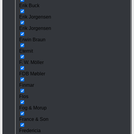
Erik Buck
Erik Jorgensen
Erik Jorgensen
Erwin Braun
Eternit
F. W. Möller
FDB Møbler
Finmar
Flos
Fog & Morup
France & Son
Fredericia