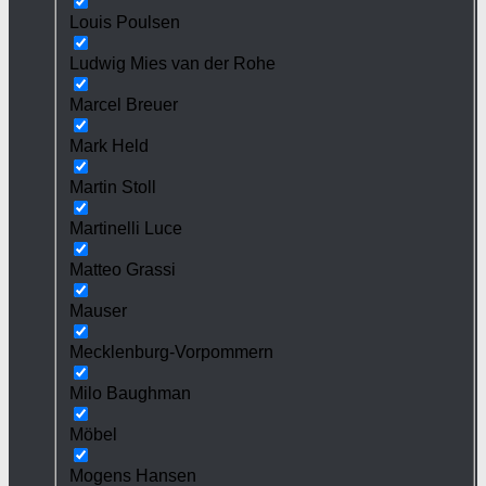
Louis Poulsen
Ludwig Mies van der Rohe
Marcel Breuer
Mark Held
Martin Stoll
Martinelli Luce
Matteo Grassi
Mauser
Mecklenburg-Vorpommern
Milo Baughman
Möbel
Mogens Hansen