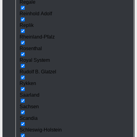
Regale
Reinhold Adolf
Replik
Rheinland-Pfalz
Rosenthal
Royal System
Rudolf B. Glatzel
Rykken
Saarland
Sachsen
Scandia
Schleswig-Holstein