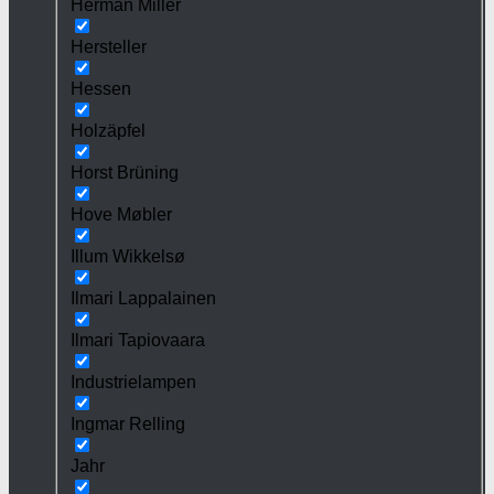
Herman Miller
Hersteller
Hessen
Holzäpfel
Horst Brüning
Hove Møbler
Illum Wikkelsø
Ilmari Lappalainen
Ilmari Tapiovaara
Industrielampen
Ingmar Relling
Jahr