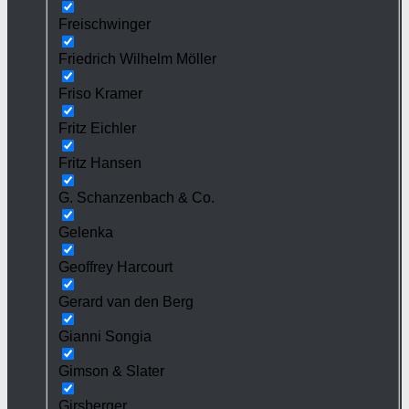
Freischwinger
Friedrich Wilhelm Möller
Friso Kramer
Fritz Eichler
Fritz Hansen
G. Schanzenbach & Co.
Gelenka
Geoffrey Harcourt
Gerard van den Berg
Gianni Songia
Gimson & Slater
Girsberger