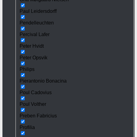
Paul Leidersdorff
Pendelleuchten
Percival Lafer
Peter Hvidt
Peter Opsvik
Philips
Pierantonio Bonacina
Poul Cadovius
Poul Volther
Preben Fabricius
Profilia