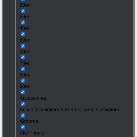
20er
30er
40er
50er
60er
70er
80er
90er
Accessoires
Achille Castiglioni & Pier Giacomo Castiglioni
Airborne
Ake Fribyter