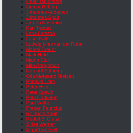
Ilmari Tapiovaara
Ingmar Relling
Johannes Andersen
Johannes Spalt
Jørgen Kastholm
Karl Trabert
Lena Larsson
Louis Kalff
Ludwig Mies van der Rohe
Marcel Breuer
Mark Held
Martin Stoll
Milo Baughman
Nordahl Solheim
Orla Mølgaard Nielsen
Percival Lafer
Peter Hvidt
Peter Opsvik
Poul Cadovius
Poul Volther
Preben Fabricius
Reinhold Adolf
Rudolf B. Glatzel
Sidse Werner
Sigurd Ressell