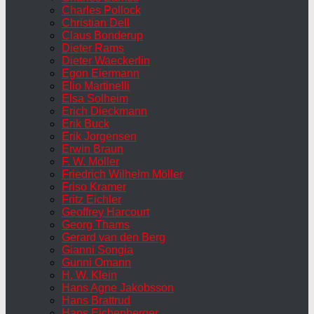
Charles Pollock
Christian Dell
Claus Bonderup
Dieter Rams
Dieter Waeckerlin
Egon Eiermann
Elio Martinelli
Elsa Solheim
Erich Dieckmann
Erik Buck
Erik Jorgensen
Erwin Braun
F. W. Möller
Friedrich Wilhelm Möller
Friso Kramer
Fritz Eichler
Geoffrey Harcourt
Georg Thams
Gerard van den Berg
Gianni Songia
Gunni Omann
H. W. Klein
Hans Agne Jakobsson
Hans Brattrud
Hans Eichenberger