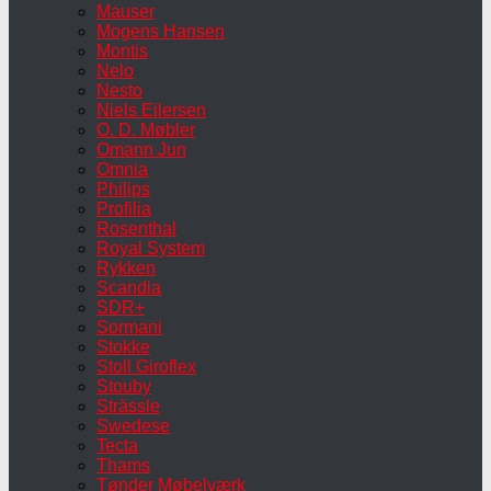
Mauser
Mogens Hansen
Montis
Nelo
Nesto
Niels Eilersen
O. D. Møbler
Omann Jun
Omnia
Philips
Profilia
Rosenthal
Royal System
Rykken
Scandia
SDR+
Sormani
Stokke
Stoll Giroflex
Stouby
Strässle
Swedese
Tecta
Thams
Tønder Møbelværk