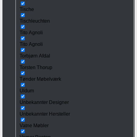
Tische
Tischleuchten
Tito Agnoli
Tito Agnoli
Torbjørn Afdal
Torsten Thorup
Tønder Møbelværk
Uldum
Unbekannter Designer
Unbekannter Hersteller
Vatne Møbler