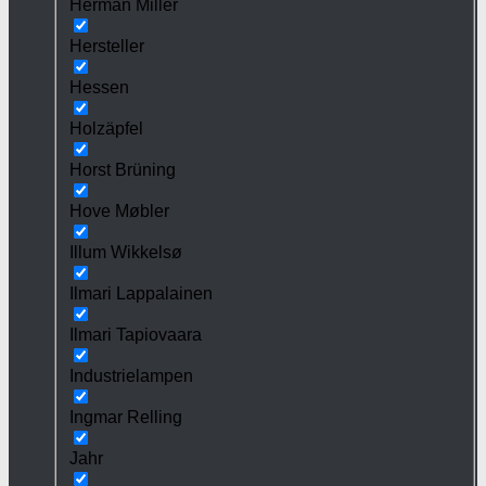
Herman Miller
Hersteller
Hessen
Holzäpfel
Horst Brüning
Hove Møbler
Illum Wikkelsø
Ilmari Lappalainen
Ilmari Tapiovaara
Industrielampen
Ingmar Relling
Jahr