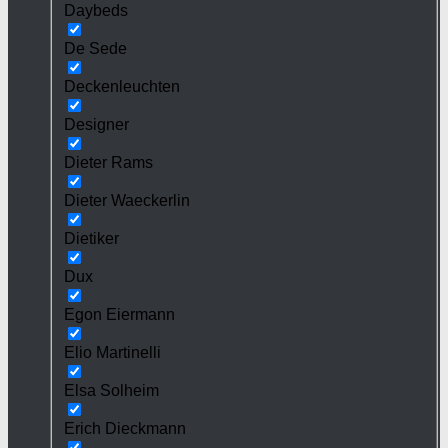
Daybeds
De Sede
Deckenleuchten
Designer
Dieter Rams
Dieter Waeckerlin
Dietiker
Dux
Egon Eiermann
Elio Martinelli
Elsa Solheim
Erich Dieckmann