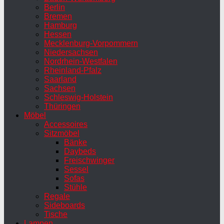
Berlin
Bremen
Hamburg
Hessen
Mecklenburg-Vorpommern
Niedersachsen
Nordrhein-Westfalen
Rheinland-Pfalz
Saarland
Sachsen
Schleswig-Holstein
Thüringen
Möbel
Accessoires
Sitzmöbel
Bänke
Daybeds
Freischwinger
Sessel
Sofas
Stühle
Regale
Sideboards
Tische
Lampen