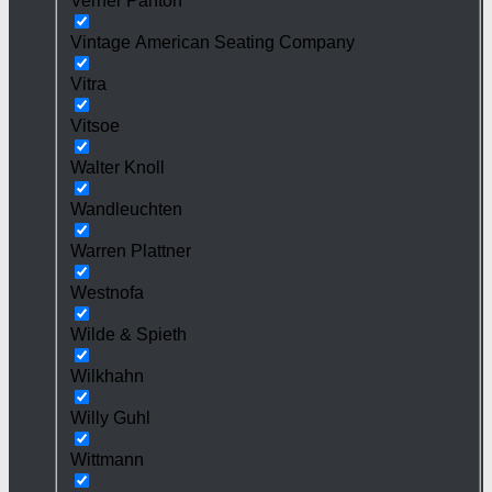
Verner Panton
Vintage American Seating Company
Vitra
Vitsoe
Walter Knoll
Wandleuchten
Warren Plattner
Westnofa
Wilde & Spieth
Wilkhahn
Willy Guhl
Wittmann