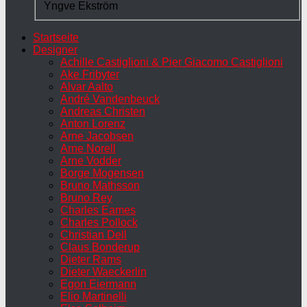
Yngve Ekström
Startseite
Designer
Achille Castiglioni & Pier Giacomo Castiglioni
Ake Fribyter
Alvar Aalto
André Vandenbeuck
Andreas Christen
Anton Lorenz
Arne Jacobsen
Arne Norell
Arne Vodder
Borge Mogensen
Bruno Mathsson
Bruno Rey
Charles Eames
Charles Pollock
Christian Dell
Claus Bonderup
Dieter Rams
Dieter Waeckerlin
Egon Eiermann
Elio Martinelli