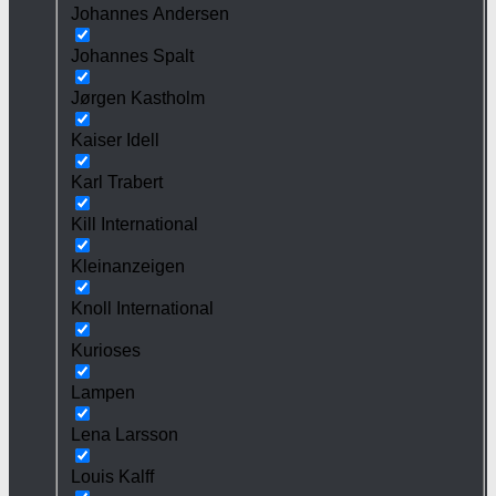
Johannes Andersen
Johannes Spalt
Jørgen Kastholm
Kaiser Idell
Karl Trabert
Kill International
Kleinanzeigen
Knoll International
Kurioses
Lampen
Lena Larsson
Louis Kalff