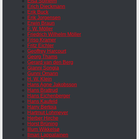
Elsa Solheim
Erich Dieckmann
Erik Buck
Erik Jorgensen
Erwin Braun
F. W. Möller
Friedrich Wilhelm Möller
Friso Kramer
Fritz Eichler
Geoffrey Harcourt
Georg Thams
Gerard van den Berg
Gianni Songia
Gunni Omann
H. W. Klein
Hans Agne Jakobsson
Hans Brattrud
Hans Eichenberger
Hans Kaufeld
Harry Bertoia
Hartmut Lohmeyer
Herber Hirche
Horst Brüning
Illum Wikkelsø
Ilmari Lappalainen