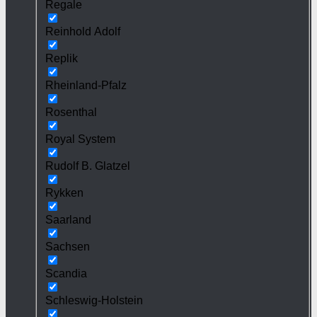
Regale
Reinhold Adolf
Replik
Rheinland-Pfalz
Rosenthal
Royal System
Rudolf B. Glatzel
Rykken
Saarland
Sachsen
Scandia
Schleswig-Holstein