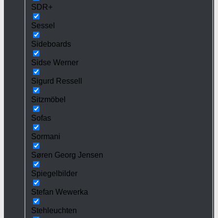
SDR+
Sessel
Sideboards
Sidse Werner
Sigurd Ressell
Sitzmöbel
Sofas
Sormani
Søren Georg Jensen
Spiegelbilder
Stefan Wewerka
Stehleuchten