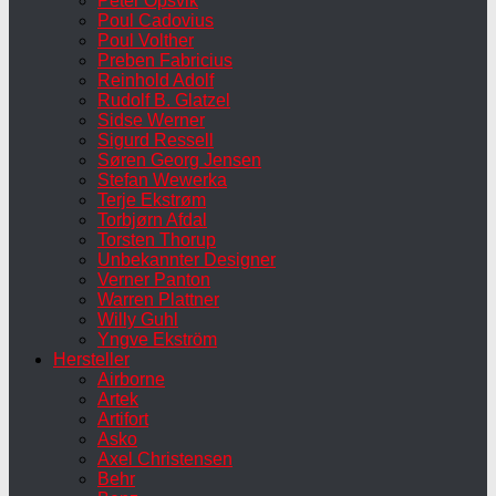
Peter Opsvik
Poul Cadovius
Poul Volther
Preben Fabricius
Reinhold Adolf
Rudolf B. Glatzel
Sidse Werner
Sigurd Ressell
Søren Georg Jensen
Stefan Wewerka
Terje Ekstrøm
Torbjørn Afdal
Torsten Thorup
Unbekannter Designer
Verner Panton
Warren Plattner
Willy Guhl
Yngve Ekström
Hersteller
Airborne
Artek
Artifort
Asko
Axel Christensen
Behr