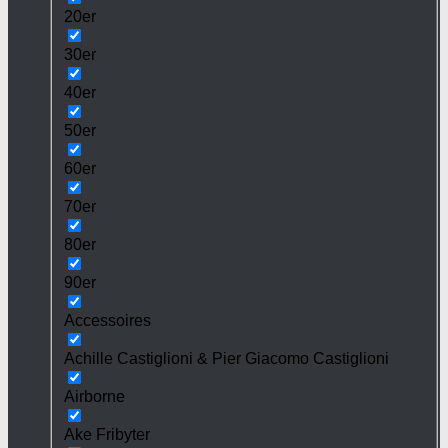
20er
30er
40er
50er
60er
70er
80er
90er
Accessoires
Achille Castiglioni & Pier Giacomo Castiglioni
Airborne
Ake Fribyter