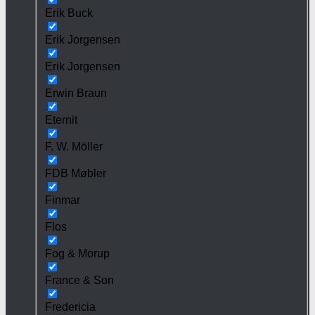
Erik Buck
Erik Jorgensen
Erik Jorgensen
Erwin Braun
Eternit
F. W. Möller
FDB Møbler
Finmar
Flos
Fog & Morup
France & Son
Fredericia