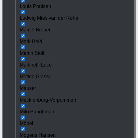
Louis Poulsen
Ludwig Mies van der Rohe
Marcel Breuer
Mark Held
Martin Stoll
Martinelli Luce
Matteo Grassi
Mauser
Mecklenburg-Vorpommern
Milo Baughman
Möbel
Mogens Hansen