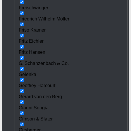
Freischwinger
Friedrich Wilhelm Möller
Friso Kramer
Fritz Eichler
Fritz Hansen
G. Schanzenbach & Co.
Gelenka
Geoffrey Harcourt
Gerard van den Berg
Gianni Songia
Gimson & Slater
Girsberger