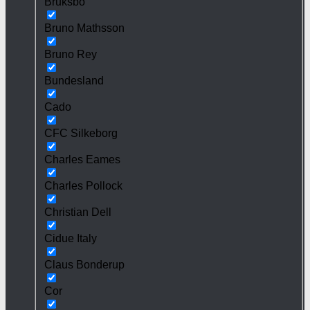
Bruksbo
Bruno Mathsson
Bruno Rey
Bundesland
Cado
CFC Silkeborg
Charles Eames
Charles Pollock
Christian Dell
Cidue Italy
Claus Bonderup
Cor