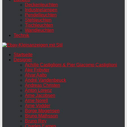
Deckenleuchten
Industrielampen
Pendelleuchten
Stehleuchten
Tischleuchten
Wandleuchten
Technik
Startseite
Designer
Achille Castiglioni & Pier Giacomo Castiglioni
Ake Fribyter
Alvar Aalto
André Vandenbeuck
Andreas Christen
Anton Lorenz
Arne Jacobsen
Arne Norell
Arne Vodder
Borge Mogensen
Bruno Mathsson
Bruno Rey
Charles Eames