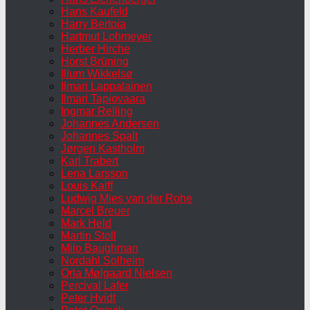
Hans Kaufeld
Harry Bertoia
Hartmut Lohmeyer
Herber Hirche
Horst Brüning
Illum Wikkelsø
Ilmari Lappalainen
Ilmari Tapiovaara
Ingmar Relling
Johannes Andersen
Johannes Spalt
Jørgen Kastholm
Karl Trabert
Lena Larsson
Louis Kalff
Ludwig Mies van der Rohe
Marcel Breuer
Mark Held
Martin Stoll
Milo Baughman
Nordahl Solheim
Orla Mølgaard Nielsen
Percival Lafer
Peter Hvidt