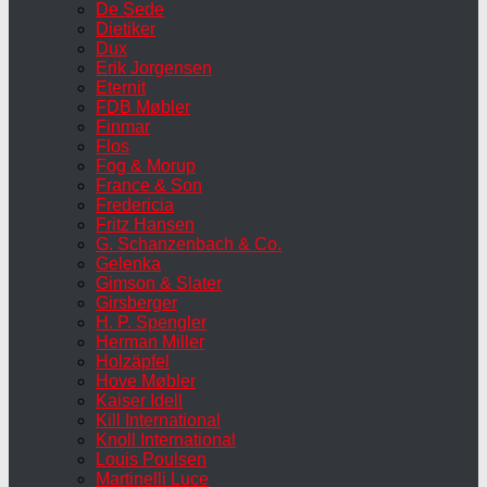
De Sede
Dietiker
Dux
Erik Jorgensen
Eternit
FDB Møbler
Finmar
Flos
Fog & Morup
France & Son
Fredericia
Fritz Hansen
G. Schanzenbach & Co.
Gelenka
Gimson & Slater
Girsberger
H. P. Spengler
Herman Miller
Holzäpfel
Hove Møbler
Kaiser Idell
Kill International
Knoll International
Louis Poulsen
Martinelli Luce