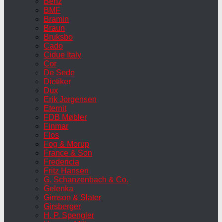
Benz
BMF
Bramin
Braun
Bruksbo
Cado
Cidue Italy
Cor
De Sede
Dietiker
Dux
Erik Jorgensen
Eternit
FDB Møbler
Finmar
Flos
Fog & Morup
France & Son
Fredericia
Fritz Hansen
G. Schanzenbach & Co.
Gelenka
Gimson & Slater
Girsberger
H. P. Spengler