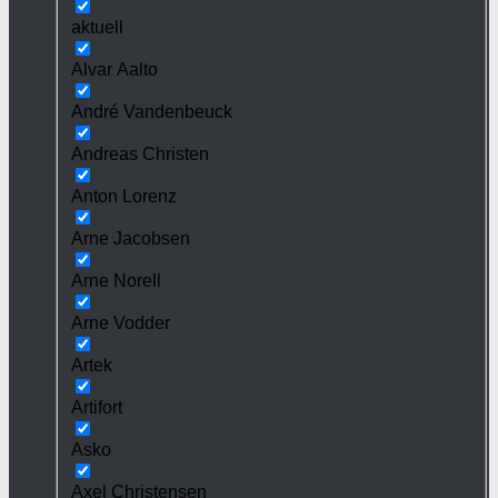
aktuell
Alvar Aalto
André Vandenbeuck
Andreas Christen
Anton Lorenz
Arne Jacobsen
Arne Norell
Arne Vodder
Artek
Artifort
Asko
Axel Christensen