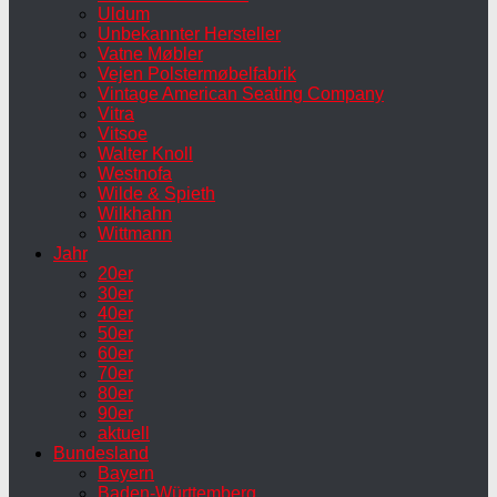
Uldum
Unbekannter Hersteller
Vatne Møbler
Vejen Polstermøbelfabrik
Vintage American Seating Company
Vitra
Vitsoe
Walter Knoll
Westnofa
Wilde & Spieth
Wilkhahn
Wittmann
Jahr
20er
30er
40er
50er
60er
70er
80er
90er
aktuell
Bundesland
Bayern
Baden-Württemberg