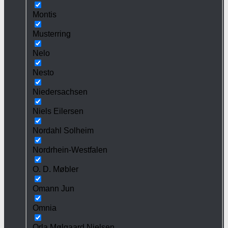
Montis
Musterring
Nelo
Nesto
Niedersachsen
Niels Eilersen
Nordahl Solheim
Nordrhein-Westfalen
O. D. Møbler
Omann Jun
Omnia
Orla Mølgaard Nielsen