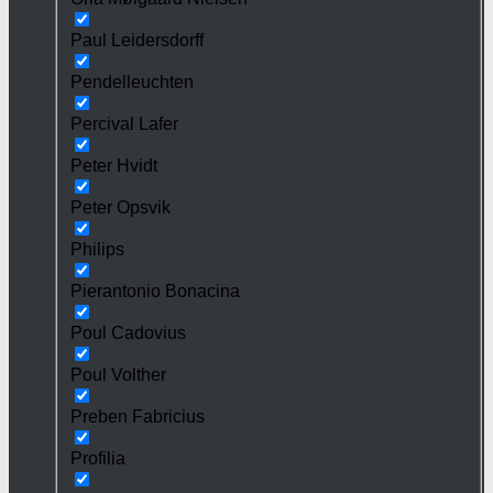
Paul Leidersdorff
Pendelleuchten
Percival Lafer
Peter Hvidt
Peter Opsvik
Philips
Pierantonio Bonacina
Poul Cadovius
Poul Volther
Preben Fabricius
Profilia