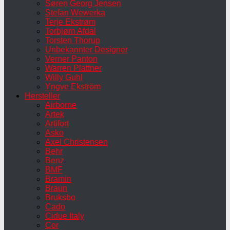
Søren Georg Jensen
Stefan Wewerka
Terje Ekstrøm
Torbjørn Afdal
Torsten Thorup
Unbekannter Designer
Verner Panton
Warren Plattner
Willy Guhl
Yngve Ekström
Hersteller
Airborne
Artek
Artifort
Asko
Axel Christensen
Behr
Benz
BMF
Bramin
Braun
Bruksbo
Cado
Cidue Italy
Cor