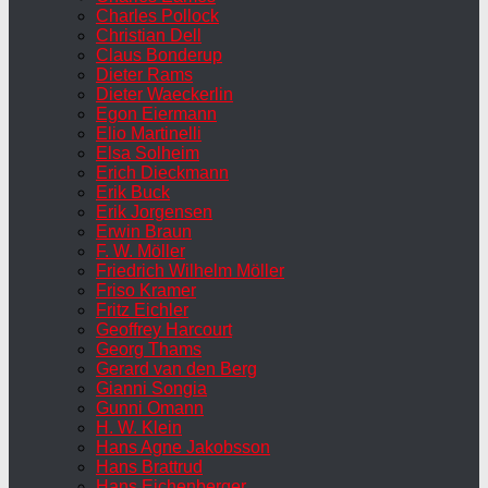
Charles Pollock
Christian Dell
Claus Bonderup
Dieter Rams
Dieter Waeckerlin
Egon Eiermann
Elio Martinelli
Elsa Solheim
Erich Dieckmann
Erik Buck
Erik Jorgensen
Erwin Braun
F. W. Möller
Friedrich Wilhelm Möller
Friso Kramer
Fritz Eichler
Geoffrey Harcourt
Georg Thams
Gerard van den Berg
Gianni Songia
Gunni Omann
H. W. Klein
Hans Agne Jakobsson
Hans Brattrud
Hans Eichenberger