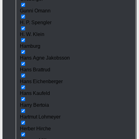
Gunni Omann
H. P. Spengler
H. W. Klein
Hamburg
Hans Agne Jakobsson
Hans Brattrud
Hans Eichenberger
Hans Kaufeld
Harry Bertoia
Hartmut Lohmeyer
Herber Hirche