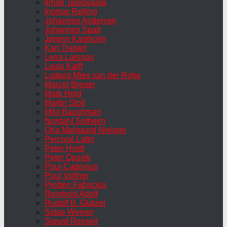
Ilmari Tapiovaara
Ingmar Relling
Johannes Andersen
Johannes Spalt
Jørgen Kastholm
Karl Trabert
Lena Larsson
Louis Kalff
Ludwig Mies van der Rohe
Marcel Breuer
Mark Held
Martin Stoll
Milo Baughman
Nordahl Solheim
Orla Mølgaard Nielsen
Percival Lafer
Peter Hvidt
Peter Opsvik
Poul Cadovius
Poul Volther
Preben Fabricius
Reinhold Adolf
Rudolf B. Glatzel
Sidse Werner
Sigurd Ressell