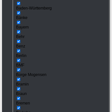
Baden-Württemberg
Bänke
Bayern
Behr
Benz
Berlin
BMF
Borge Mogensen
Bramin
Braun
Bremen