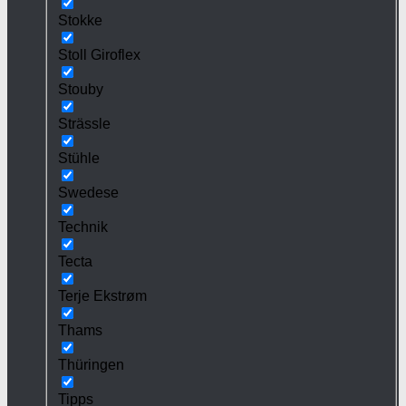
Stokke
Stoll Giroflex
Stouby
Strässle
Stühle
Swedese
Technik
Tecta
Terje Ekstrøm
Thams
Thüringen
Tipps