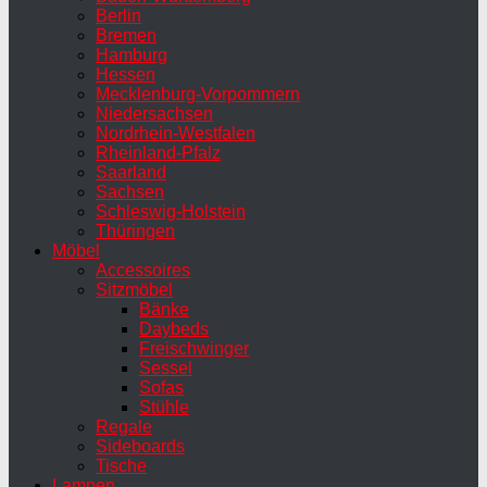
Berlin
Bremen
Hamburg
Hessen
Mecklenburg-Vorpommern
Niedersachsen
Nordrhein-Westfalen
Rheinland-Pfalz
Saarland
Sachsen
Schleswig-Holstein
Thüringen
Möbel
Accessoires
Sitzmöbel
Bänke
Daybeds
Freischwinger
Sessel
Sofas
Stühle
Regale
Sideboards
Tische
Lampen