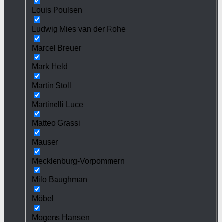
Louis Poulsen
Ludwig Mies van der Rohe
Marcel Breuer
Mark Held
Martin Stoll
Martinelli Luce
Matteo Grassi
Mauser
Mecklenburg-Vorpommern
Milo Baughman
Möbel
Mogens Hansen