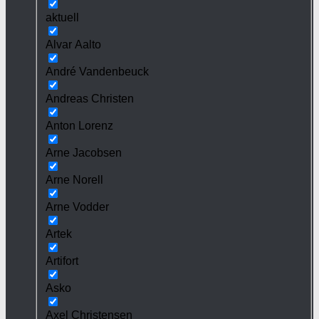
aktuell
Alvar Aalto
André Vandenbeuck
Andreas Christen
Anton Lorenz
Arne Jacobsen
Arne Norell
Arne Vodder
Artek
Artifort
Asko
Axel Christensen