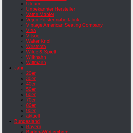
Uldum
Unbekannter Hersteller
Vatne Møbler
Vejen Polstermøbelfabrik
Vintage American Seating Company
Vitra
Vitsoe
Walter Knoll
Westnofa
Wilde & Spieth
Wilkhahn
Wittmann
Jahr
20er
30er
40er
50er
60er
70er
80er
90er
aktuell
Bundesland
Bayern
Baden-Württemberg