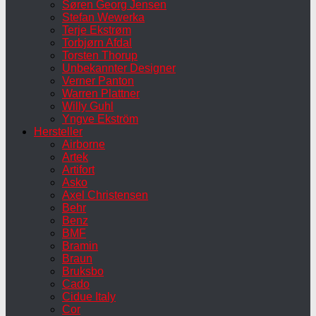
Søren Georg Jensen
Stefan Wewerka
Terje Ekstrøm
Torbjørn Afdal
Torsten Thorup
Unbekannter Designer
Verner Panton
Warren Plattner
Willy Guhl
Yngve Ekström
Hersteller
Airborne
Artek
Artifort
Asko
Axel Christensen
Behr
Benz
BMF
Bramin
Braun
Bruksbo
Cado
Cidue Italy
Cor