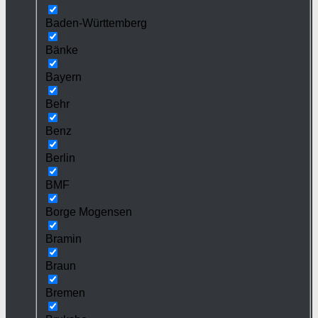
Baden-Württemberg
Bänke
Bayern
Behr
Benz
Berlin
BMF
Borge Mogensen
Bramin
Braun
Bremen