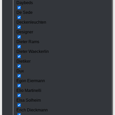
Daybeds
De Sede
Deckenleuchten
Designer
Dieter Rams
Dieter Waeckerlin
Dietiker
Dux
Egon Eiermann
Elio Martinelli
Elsa Solheim
Erich Dieckmann