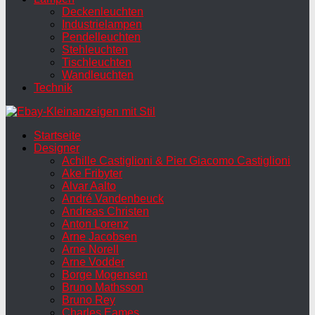
Deckenleuchten
Industrielampen
Pendelleuchten
Stehleuchten
Tischleuchten
Wandleuchten
Technik
Startseite
Designer
Achille Castiglioni & Pier Giacomo Castiglioni
Ake Fribyter
Alvar Aalto
André Vandenbeuck
Andreas Christen
Anton Lorenz
Arne Jacobsen
Arne Norell
Arne Vodder
Borge Mogensen
Bruno Mathsson
Bruno Rey
Charles Eames