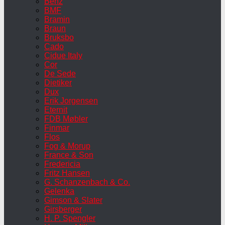
Benz
BMF
Bramin
Braun
Bruksbo
Cado
Cidue Italy
Cor
De Sede
Dietiker
Dux
Erik Jorgensen
Eternit
FDB Møbler
Finmar
Flos
Fog & Morup
France & Son
Fredericia
Fritz Hansen
G. Schanzenbach & Co.
Gelenka
Gimson & Slater
Girsberger
H. P. Spengler