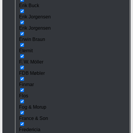
Erik Buck
Erik Jorgensen
Erik Jorgensen
Erwin Braun
Eternit
F. W. Möller
FDB Møbler
Finmar
Flos
Fog & Morup
France & Son
Fredericia