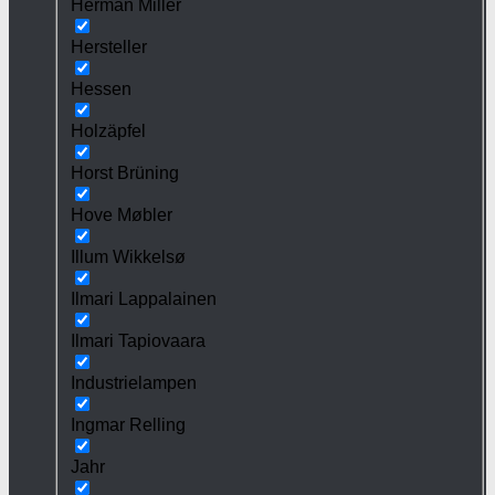
Herman Miller
Hersteller
Hessen
Holzäpfel
Horst Brüning
Hove Møbler
Illum Wikkelsø
Ilmari Lappalainen
Ilmari Tapiovaara
Industrielampen
Ingmar Relling
Jahr