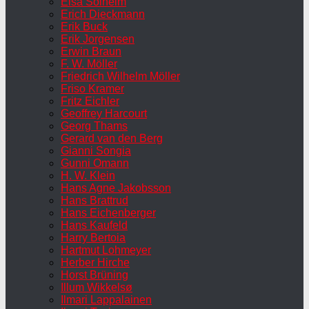
Elsa Solheim
Erich Dieckmann
Erik Buck
Erik Jorgensen
Erwin Braun
F. W. Möller
Friedrich Wilhelm Möller
Friso Kramer
Fritz Eichler
Geoffrey Harcourt
Georg Thams
Gerard van den Berg
Gianni Songia
Gunni Omann
H. W. Klein
Hans Agne Jakobsson
Hans Brattrud
Hans Eichenberger
Hans Kaufeld
Harry Bertoia
Hartmut Lohmeyer
Herber Hirche
Horst Brüning
Illum Wikkelsø
Ilmari Lappalainen