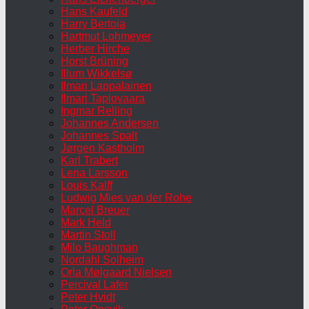
Hans Kaufeld
Harry Bertoia
Hartmut Lohmeyer
Herber Hirche
Horst Brüning
Illum Wikkelsø
Ilmari Lappalainen
Ilmari Tapiovaara
Ingmar Relling
Johannes Andersen
Johannes Spalt
Jørgen Kastholm
Karl Trabert
Lena Larsson
Louis Kalff
Ludwig Mies van der Rohe
Marcel Breuer
Mark Held
Martin Stoll
Milo Baughman
Nordahl Solheim
Orla Mølgaard Nielsen
Percival Lafer
Peter Hvidt