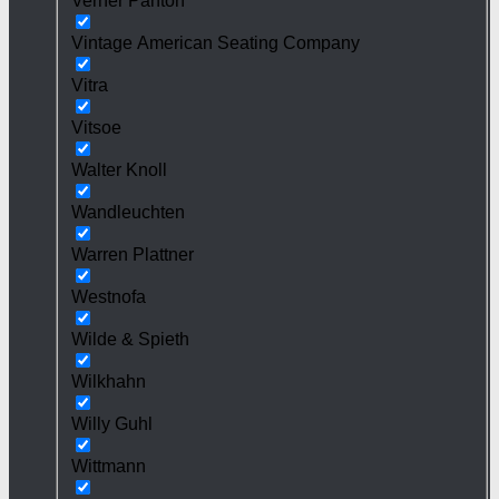
Verner Panton
Vintage American Seating Company
Vitra
Vitsoe
Walter Knoll
Wandleuchten
Warren Plattner
Westnofa
Wilde & Spieth
Wilkhahn
Willy Guhl
Wittmann