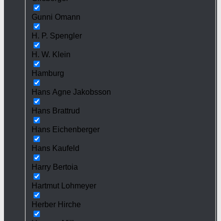
Gunni Omann
H. P. Spengler
H. W. Klein
Hamburg
Hans Agne Jakobsson
Hans Brattrud
Hans Eichenberger
Hans Kaufeld
Harry Bertoia
Hartmut Lohmeyer
Herber Hirche