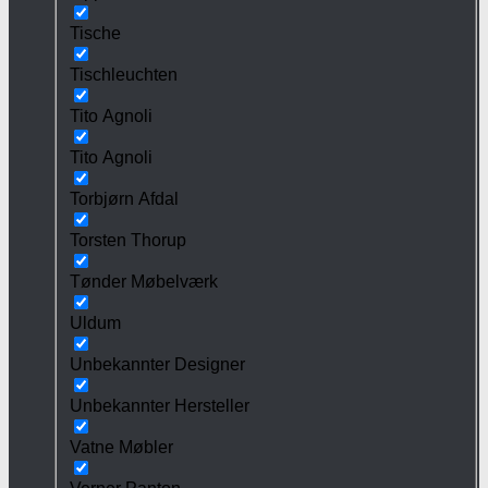
Tische
Tischleuchten
Tito Agnoli
Tito Agnoli
Torbjørn Afdal
Torsten Thorup
Tønder Møbelværk
Uldum
Unbekannter Designer
Unbekannter Hersteller
Vatne Møbler