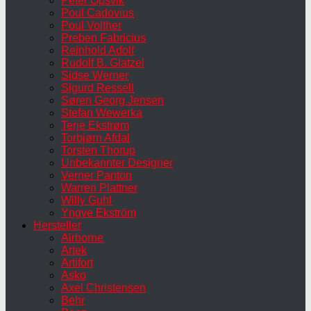
Peter Opsvik
Poul Cadovius
Poul Volther
Preben Fabricius
Reinhold Adolf
Rudolf B. Glatzel
Sidse Werner
Sigurd Ressell
Søren Georg Jensen
Stefan Wewerka
Terje Ekstrøm
Torbjørn Afdal
Torsten Thorup
Unbekannter Designer
Verner Panton
Warren Plattner
Willy Guhl
Yngve Ekström
Hersteller
Airborne
Artek
Artifort
Asko
Axel Christensen
Behr