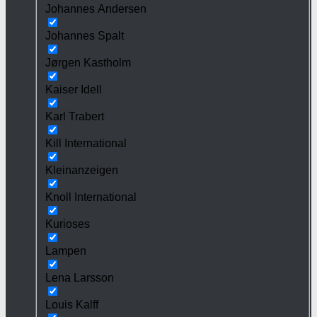
Johannes Andersen
Johannes Spalt
Jørgen Kastholm
Kaiser Idell
Karl Trabert
Kill International
Kleinanzeigen
Knoll International
Kurioses
Lampen
Lena Larsson
Louis Kalff