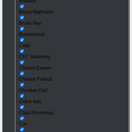
Bruksbo
Bruno Mathsson
Bruno Rey
Bundesland
Cado
CFC Silkeborg
Charles Eames
Charles Pollock
Christian Dell
Cidue Italy
Claus Bonderup
Cor