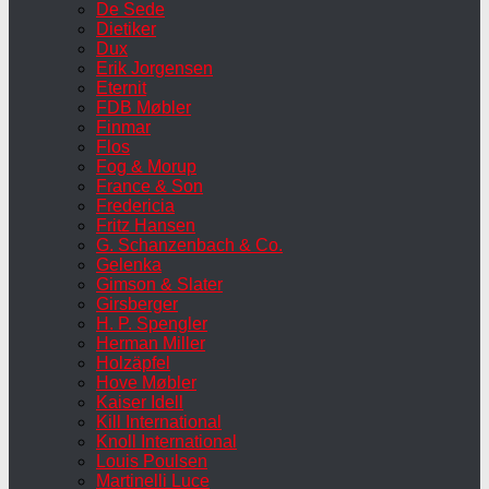
De Sede
Dietiker
Dux
Erik Jorgensen
Eternit
FDB Møbler
Finmar
Flos
Fog & Morup
France & Son
Fredericia
Fritz Hansen
G. Schanzenbach & Co.
Gelenka
Gimson & Slater
Girsberger
H. P. Spengler
Herman Miller
Holzäpfel
Hove Møbler
Kaiser Idell
Kill International
Knoll International
Louis Poulsen
Martinelli Luce