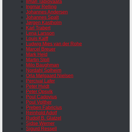
Ilmari Tapiovaara
Ingmar Relling
Johannes Andersen
Johannes Spalt
Jørgen Kastholm
Karl Trabert
Lena Larsson
Louis Kalff
Ludwig Mies van der Rohe
Marcel Breuer
Mark Held
Martin Stoll
Milo Baughman
Nordahl Solheim
Orla Mølgaard Nielsen
Percival Lafer
Peter Hvidt
Peter Opsvik
Poul Cadovius
Poul Volther
Preben Fabricius
Reinhold Adolf
Rudolf B. Glatzel
Sidse Werner
Sigurd Ressell