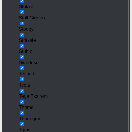
Stokke
Stoll Giroflex
Stouby
Strässle
Stühle
Swedese
Technik
Tecta
Terje Ekstrøm
Thams
Thüringen
Tipps