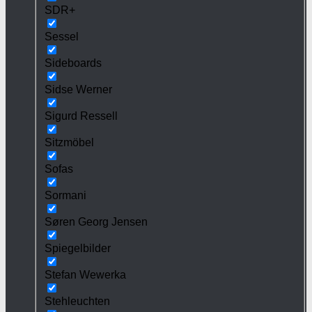
SDR+
Sessel
Sideboards
Sidse Werner
Sigurd Ressell
Sitzmöbel
Sofas
Sormani
Søren Georg Jensen
Spiegelbilder
Stefan Wewerka
Stehleuchten