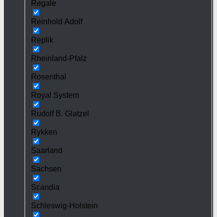
Regale
Reinhold Adolf
Replik
Rheinland-Pfalz
Rosenthal
Royal System
Rudolf B. Glatzel
Rykken
Saarland
Sachsen
Scandia
Schleswig-Holstein