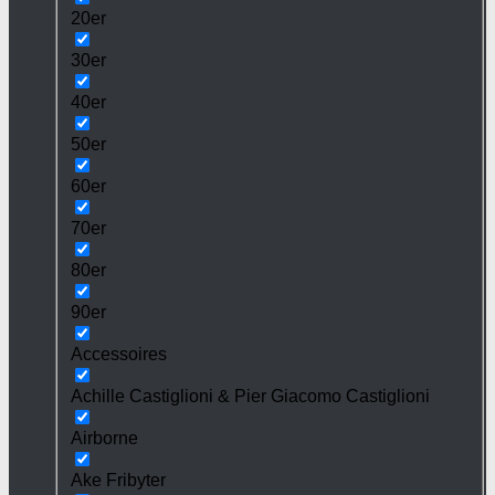
20er
30er
40er
50er
60er
70er
80er
90er
Accessoires
Achille Castiglioni & Pier Giacomo Castiglioni
Airborne
Ake Fribyter