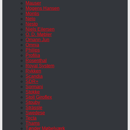
Mauser
Mogens Hansen
Montis
Nelo
Nesto
Niels Eilersen
O. D. Møbler
Omann Jun
Omnia
Philips
Profilia
Rosenthal
Royal System
Rykken
Scandia
SDR+
Sormani
Stokke
Stoll Giroflex
Stouby
Strässle
Swedese
Tecta
Thams
Tønder Møbelværk