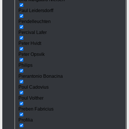
Paul Leidersdorff
Pendelleuchten
Percival Lafer
Peter Hvidt
Peter Opsvik
Philips
Pierantonio Bonacina
Poul Cadovius
Poul Volther
Preben Fabricius
Profilia