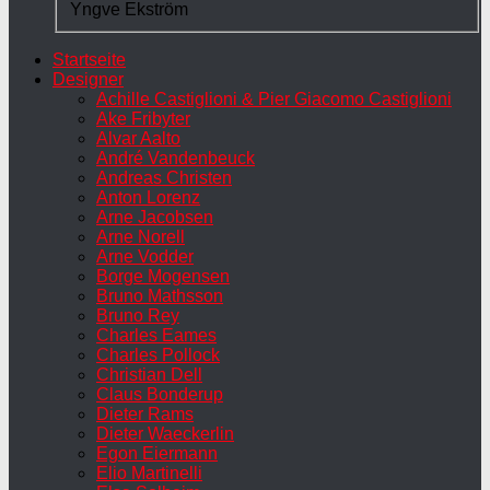
Yngve Ekström
Startseite
Designer
Achille Castiglioni & Pier Giacomo Castiglioni
Ake Fribyter
Alvar Aalto
André Vandenbeuck
Andreas Christen
Anton Lorenz
Arne Jacobsen
Arne Norell
Arne Vodder
Borge Mogensen
Bruno Mathsson
Bruno Rey
Charles Eames
Charles Pollock
Christian Dell
Claus Bonderup
Dieter Rams
Dieter Waeckerlin
Egon Eiermann
Elio Martinelli