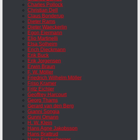
Charles Pollock
Christian Dell
Claus Bonderup
Dieter Rams
Dieter Waeckerlin
Egon Eiermann
Elio Martinelli
Elsa Solheim
Erich Dieckmann
Erik Buck
Erik Jorgensen
Erwin Braun
F. W. Möller
Friedrich Wilhelm Möller
Friso Kramer
Fritz Eichler
Geoffrey Harcourt
Georg Thams
Gerard van den Berg
Gianni Songia
Gunni Omann
H. W. Klein
Hans Agne Jakobsson
Hans Brattrud
Hans Eichenberger