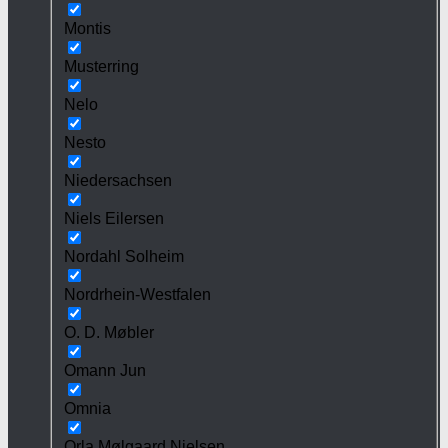
Montis
Musterring
Nelo
Nesto
Niedersachsen
Niels Eilersen
Nordahl Solheim
Nordrhein-Westfalen
O. D. Møbler
Omann Jun
Omnia
Orla Mølgaard Nielsen