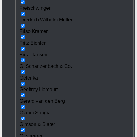
Freischwinger
Friedrich Wilhelm Möller
Friso Kramer
Fritz Eichler
Fritz Hansen
G. Schanzenbach & Co.
Gelenka
Geoffrey Harcourt
Gerard van den Berg
Gianni Songia
Gimson & Slater
Girsberger