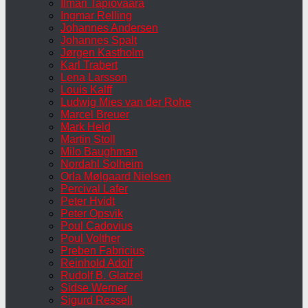
Ilmari Tapiovaara
Ingmar Relling
Johannes Andersen
Johannes Spalt
Jørgen Kastholm
Karl Trabert
Lena Larsson
Louis Kalff
Ludwig Mies van der Rohe
Marcel Breuer
Mark Held
Martin Stoll
Milo Baughman
Nordahl Solheim
Orla Mølgaard Nielsen
Percival Lafer
Peter Hvidt
Peter Opsvik
Poul Cadovius
Poul Volther
Preben Fabricius
Reinhold Adolf
Rudolf B. Glatzel
Sidse Werner
Sigurd Ressell