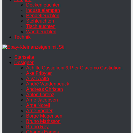
Deckenleuchten
Industrielampen
Pendelleuchten
Stehleuchten
Tischleuchten
Wandleuchten
Technik
Startseite
Designer
Achille Castiglioni & Pier Giacomo Castiglioni
Ake Fribyter
Alvar Aalto
André Vandenbeuck
Andreas Christen
Anton Lorenz
Arne Jacobsen
Arne Norell
Arne Vodder
Borge Mogensen
Bruno Mathsson
Bruno Rey
Charles Eames