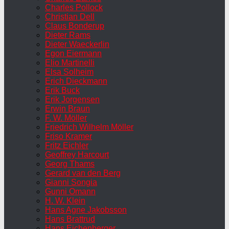
Charles Pollock
Christian Dell
Claus Bonderup
Dieter Rams
Dieter Waeckerlin
Egon Eiermann
Elio Martinelli
Elsa Solheim
Erich Dieckmann
Erik Buck
Erik Jorgensen
Erwin Braun
F. W. Möller
Friedrich Wilhelm Möller
Friso Kramer
Fritz Eichler
Geoffrey Harcourt
Georg Thams
Gerard van den Berg
Gianni Songia
Gunni Omann
H. W. Klein
Hans Agne Jakobsson
Hans Brattrud
Hans Eichenberger