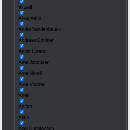
aktuell
Alvar Aalto
André Vandenbeuck
Andreas Christen
Anton Lorenz
Arne Jacobsen
Arne Norell
Arne Vodder
Artek
Artifort
Asko
Axel Christensen