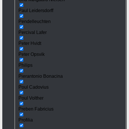
Paul Leidersdorff
Pendelleuchten
Percival Lafer
Peter Hvidt
Peter Opsvik
Philips
Pierantonio Bonacina
Poul Cadovius
Poul Volther
Preben Fabricius
Profilia