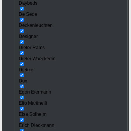
Daybeds
De Sede
Deckenleuchten
Designer
Dieter Rams
Dieter Waeckerlin
Dietiker
Dux
Egon Eiermann
Elio Martinelli
Elsa Solheim
Erich Dieckmann