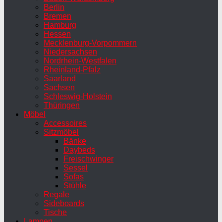
Berlin
Bremen
Hamburg
Hessen
Mecklenburg-Vorpommern
Niedersachsen
Nordrhein-Westfalen
Rheinland-Pfalz
Saarland
Sachsen
Schleswig-Holstein
Thüringen
Möbel
Accessoires
Sitzmöbel
Bänke
Daybeds
Freischwinger
Sessel
Sofas
Stühle
Regale
Sideboards
Tische
Lampen