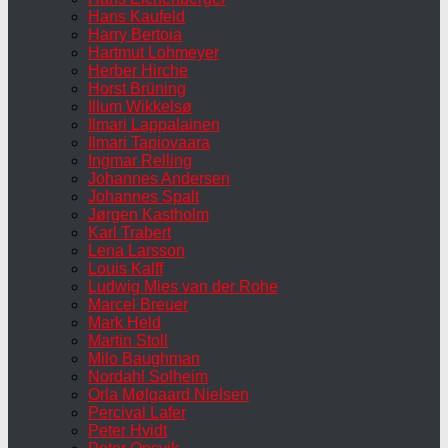
Hans Kaufeld
Harry Bertoia
Hartmut Lohmeyer
Herber Hirche
Horst Brüning
Illum Wikkelsø
Ilmari Lappalainen
Ilmari Tapiovaara
Ingmar Relling
Johannes Andersen
Johannes Spalt
Jørgen Kastholm
Karl Trabert
Lena Larsson
Louis Kalff
Ludwig Mies van der Rohe
Marcel Breuer
Mark Held
Martin Stoll
Milo Baughman
Nordahl Solheim
Orla Mølgaard Nielsen
Percival Lafer
Peter Hvidt