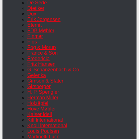
De Sede
Dietiker
Dux
Erik Jorgensen
Eternit
FDB Møbler
Finmar
Flos
Fog & Morup
France & Son
Fredericia
Fritz Hansen
G. Schanzenbach & Co.
Gelenka
Gimson & Slater
Girsberger
H. P. Spengler
Herman Miller
Holzäpfel
Hove Møbler
Kaiser Idell
Kill International
Knoll International
Louis Poulsen
Martinelli Luce