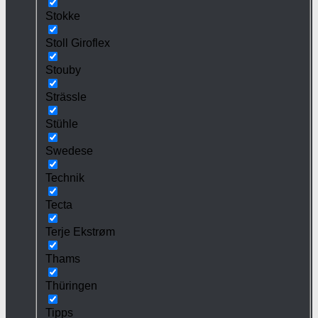
Stokke
Stoll Giroflex
Stouby
Strässle
Stühle
Swedese
Technik
Tecta
Terje Ekstrøm
Thams
Thüringen
Tipps