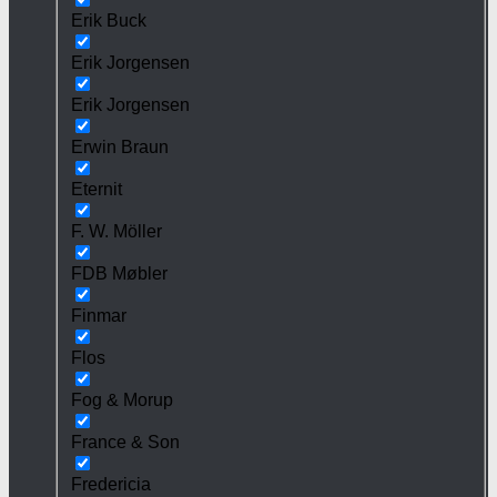
Erik Buck
Erik Jorgensen
Erik Jorgensen
Erwin Braun
Eternit
F. W. Möller
FDB Møbler
Finmar
Flos
Fog & Morup
France & Son
Fredericia