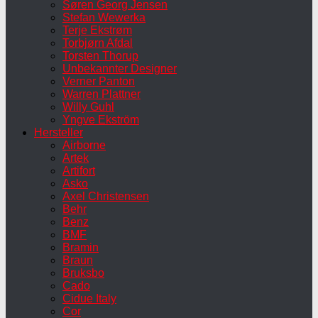
Søren Georg Jensen
Stefan Wewerka
Terje Ekstrøm
Torbjørn Afdal
Torsten Thorup
Unbekannter Designer
Verner Panton
Warren Plattner
Willy Guhl
Yngve Ekström
Hersteller
Airborne
Artek
Artifort
Asko
Axel Christensen
Behr
Benz
BMF
Bramin
Braun
Bruksbo
Cado
Cidue Italy
Cor