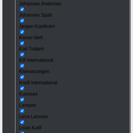
Johannes Andersen
Johannes Spalt
Jørgen Kastholm
Kaiser Idell
Karl Trabert
Kill International
Kleinanzeigen
Knoll International
Kurioses
Lampen
Lena Larsson
Louis Kalff