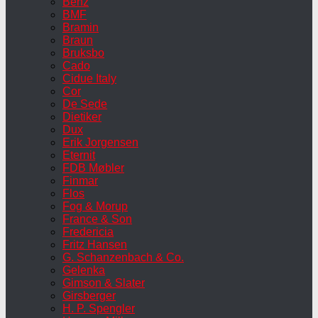
Benz
BMF
Bramin
Braun
Bruksbo
Cado
Cidue Italy
Cor
De Sede
Dietiker
Dux
Erik Jorgensen
Eternit
FDB Møbler
Finmar
Flos
Fog & Morup
France & Son
Fredericia
Fritz Hansen
G. Schanzenbach & Co.
Gelenka
Gimson & Slater
Girsberger
H. P. Spengler