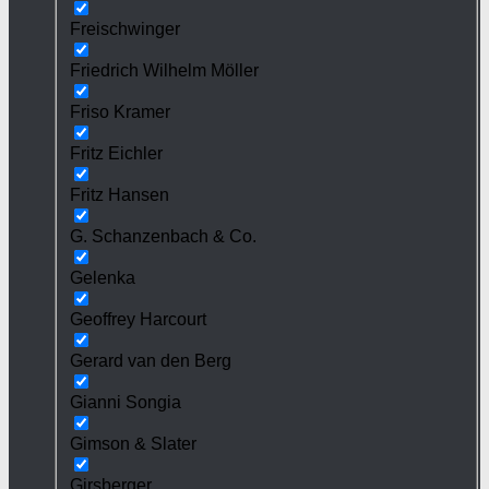
Freischwinger
Friedrich Wilhelm Möller
Friso Kramer
Fritz Eichler
Fritz Hansen
G. Schanzenbach & Co.
Gelenka
Geoffrey Harcourt
Gerard van den Berg
Gianni Songia
Gimson & Slater
Girsberger