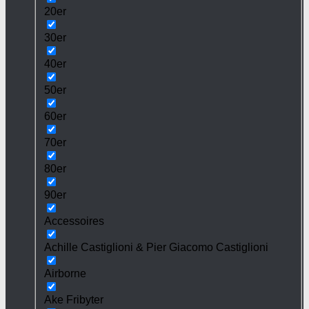
20er
30er
40er
50er
60er
70er
80er
90er
Accessoires
Achille Castiglioni & Pier Giacomo Castiglioni
Airborne
Ake Fribyter