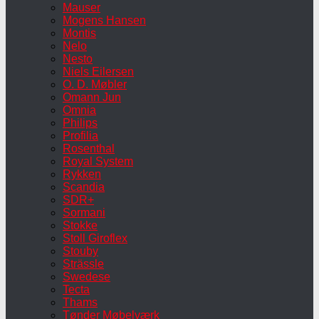
Mauser
Mogens Hansen
Montis
Nelo
Nesto
Niels Eilersen
O. D. Møbler
Omann Jun
Omnia
Philips
Profilia
Rosenthal
Royal System
Rykken
Scandia
SDR+
Sormani
Stokke
Stoll Giroflex
Stouby
Strässle
Swedese
Tecta
Thams
Tønder Møbelværk