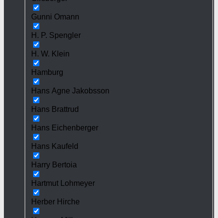
Gunni Omann
H. P. Spengler
H. W. Klein
Hamburg
Hans Agne Jakobsson
Hans Brattrud
Hans Eichenberger
Hans Kaufeld
Harry Bertoia
Hartmut Lohmeyer
Herber Hirche