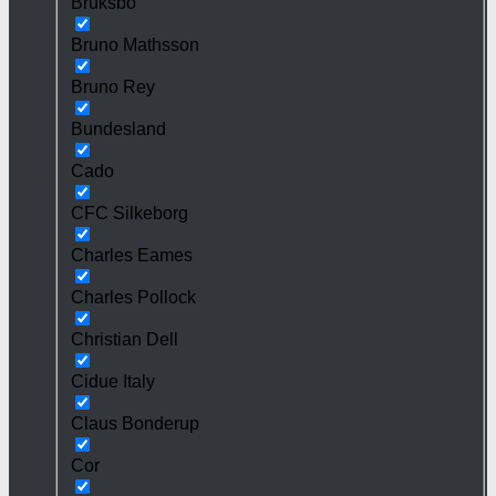
Bruksbo
Bruno Mathsson
Bruno Rey
Bundesland
Cado
CFC Silkeborg
Charles Eames
Charles Pollock
Christian Dell
Cidue Italy
Claus Bonderup
Cor