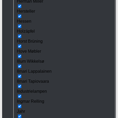
Herman Miller
Hersteller
Hessen
Holzäpfel
Horst Brüning
Hove Møbler
Illum Wikkelsø
Ilmari Lappalainen
Ilmari Tapiovaara
Industrielampen
Ingmar Relling
Jahr