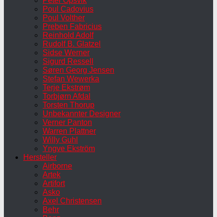
Peter Opsvik
Poul Cadovius
Poul Volther
Preben Fabricius
Reinhold Adolf
Rudolf B. Glatzel
Sidse Werner
Sigurd Ressell
Søren Georg Jensen
Stefan Wewerka
Terje Ekstrøm
Torbjørn Afdal
Torsten Thorup
Unbekannter Designer
Verner Panton
Warren Plattner
Willy Guhl
Yngve Ekström
Hersteller
Airborne
Artek
Artifort
Asko
Axel Christensen
Behr