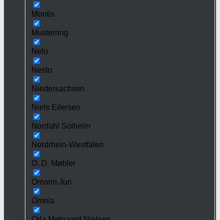
Montis
Musterring
Nelo
Nesto
Niedersachsen
Niels Eilersen
Nordahl Solheim
Nordrhein-Westfalen
O. D. Møbler
Omann Jun
Omnia
Orla Mølgaard Nielsen