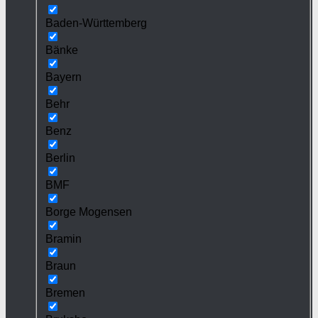
Baden-Württemberg
Bänke
Bayern
Behr
Benz
Berlin
BMF
Borge Mogensen
Bramin
Braun
Bremen