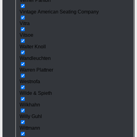
Verner Panton
Vintage American Seating Company
Vitra
Vitsoe
Walter Knoll
Wandleuchten
Warren Plattner
Westnofa
Wilde & Spieth
Wilkhahn
Willy Guhl
Wittmann