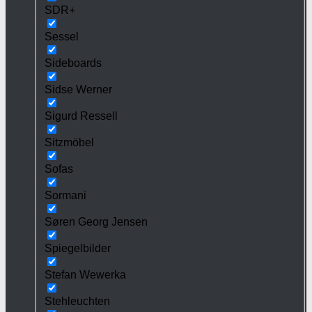
SDR+
Sessel
Sideboards
Sidse Werner
Sigurd Ressell
Sitzmöbel
Sofas
Sormani
Søren Georg Jensen
Spiegelbilder
Stefan Wewerka
Stehleuchten