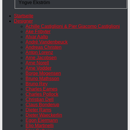
Yngve Ekström
Startseite
Designer
Achille Castiglioni & Pier Giacomo Castiglioni
Ake Fribyter
Alvar Aalto
André Vandenbeuck
Andreas Christen
Anton Lorenz
Arne Jacobsen
Arne Norell
Arne Vodder
Borge Mogensen
Bruno Mathsson
Bruno Rey
Charles Eames
Charles Pollock
Christian Dell
Claus Bonderup
Dieter Rams
Dieter Waeckerlin
Egon Eiermann
Elio Martinelli