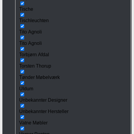
Tische
Tischleuchten
Tito Agnoli
Tito Agnoli
Torbjørn Afdal
Torsten Thorup
Tønder Møbelværk
Uldum
Unbekannter Designer
Unbekannter Hersteller
Vatne Møbler