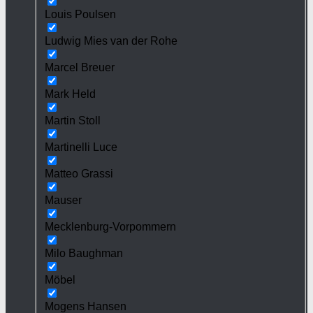
Louis Poulsen
Ludwig Mies van der Rohe
Marcel Breuer
Mark Held
Martin Stoll
Martinelli Luce
Matteo Grassi
Mauser
Mecklenburg-Vorpommern
Milo Baughman
Möbel
Mogens Hansen