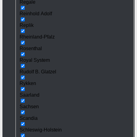
Regale
Reinhold Adolf
Replik
Rheinland-Pfalz
Rosenthal
Royal System
Rudolf B. Glatzel
Rykken
Saarland
Sachsen
Scandia
Schleswig-Holstein