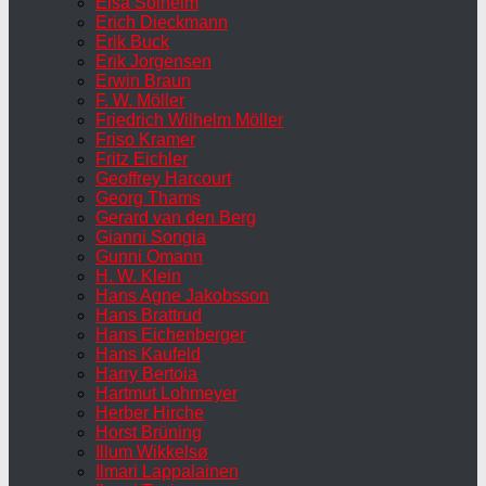
Elsa Solheim
Erich Dieckmann
Erik Buck
Erik Jorgensen
Erwin Braun
F. W. Möller
Friedrich Wilhelm Möller
Friso Kramer
Fritz Eichler
Geoffrey Harcourt
Georg Thams
Gerard van den Berg
Gianni Songia
Gunni Omann
H. W. Klein
Hans Agne Jakobsson
Hans Brattrud
Hans Eichenberger
Hans Kaufeld
Harry Bertoia
Hartmut Lohmeyer
Herber Hirche
Horst Brüning
Illum Wikkelsø
Ilmari Lappalainen