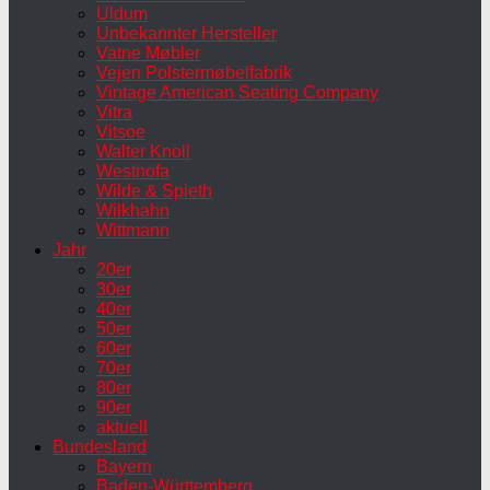
Uldum
Unbekannter Hersteller
Vatne Møbler
Vejen Polstermøbelfabrik
Vintage American Seating Company
Vitra
Vitsoe
Walter Knoll
Westnofa
Wilde & Spieth
Wilkhahn
Wittmann
Jahr
20er
30er
40er
50er
60er
70er
80er
90er
aktuell
Bundesland
Bayern
Baden-Württemberg