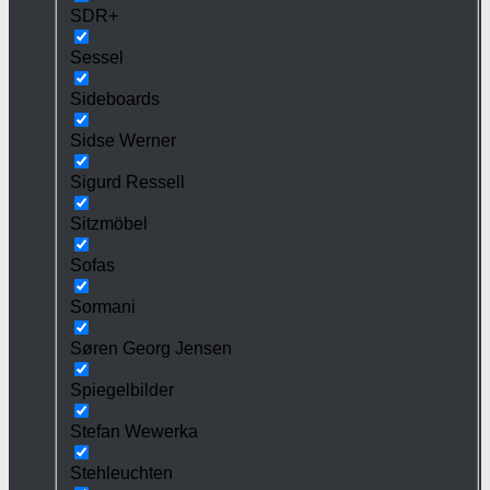
SDR+
Sessel
Sideboards
Sidse Werner
Sigurd Ressell
Sitzmöbel
Sofas
Sormani
Søren Georg Jensen
Spiegelbilder
Stefan Wewerka
Stehleuchten