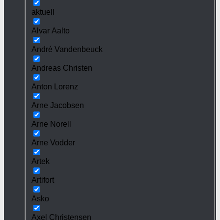
aktuell
Alvar Aalto
André Vandenbeuck
Andreas Christen
Anton Lorenz
Arne Jacobsen
Arne Norell
Arne Vodder
Artek
Artifort
Asko
Axel Christensen