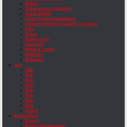
Uldum
Unbekannter Hersteller
Vatne Møbler
Vejen Polstermøbelfabrik
Vintage American Seating Company
Vitra
Vitsoe
Walter Knoll
Westnofa
Wilde & Spieth
Wilkhahn
Wittmann
Jahr
20er
30er
40er
50er
60er
70er
80er
90er
aktuell
Bundesland
Bayern
Baden-Württemberg