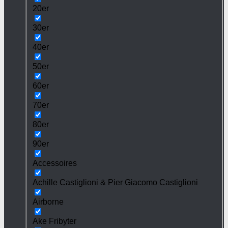
20er
30er
40er
50er
60er
70er
80er
90er
Accessoires
Achille Castiglioni & Pier Giacomo Castiglioni
Airborne
Ake Fribyter