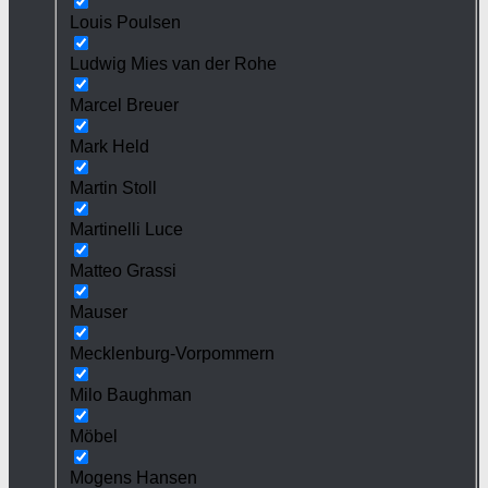
Louis Poulsen
Ludwig Mies van der Rohe
Marcel Breuer
Mark Held
Martin Stoll
Martinelli Luce
Matteo Grassi
Mauser
Mecklenburg-Vorpommern
Milo Baughman
Möbel
Mogens Hansen