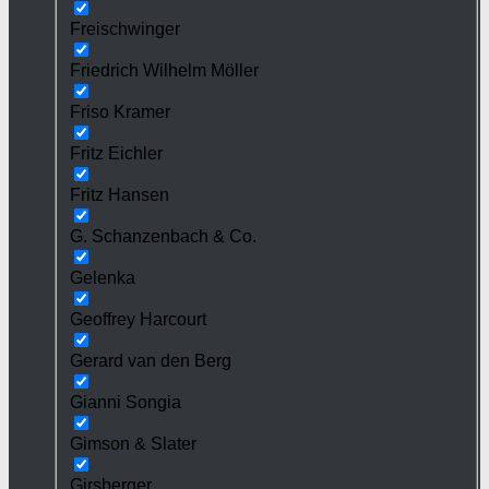
Freischwinger
Friedrich Wilhelm Möller
Friso Kramer
Fritz Eichler
Fritz Hansen
G. Schanzenbach & Co.
Gelenka
Geoffrey Harcourt
Gerard van den Berg
Gianni Songia
Gimson & Slater
Girsberger