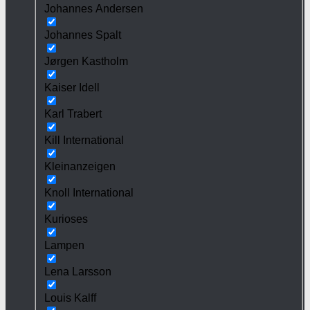
Johannes Andersen
Johannes Spalt
Jørgen Kastholm
Kaiser Idell
Karl Trabert
Kill International
Kleinanzeigen
Knoll International
Kurioses
Lampen
Lena Larsson
Louis Kalff