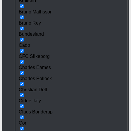
Bruksbo
Bruno Mathsson
Bruno Rey
Bundesland
Cado
CFC Silkeborg
Charles Eames
Charles Pollock
Christian Dell
Cidue Italy
Claus Bonderup
Cor