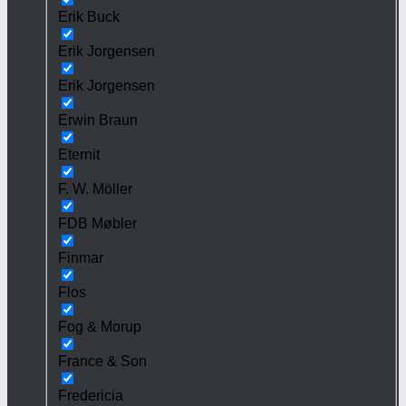
Erik Buck
Erik Jorgensen
Erik Jorgensen
Erwin Braun
Eternit
F. W. Möller
FDB Møbler
Finmar
Flos
Fog & Morup
France & Son
Fredericia