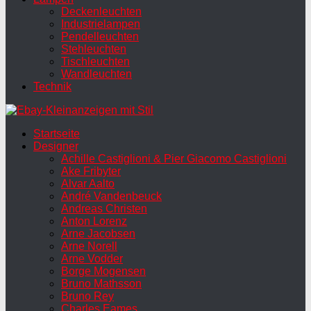
Deckenleuchten
Industrielampen
Pendelleuchten
Stehleuchten
Tischleuchten
Wandleuchten
Technik
Startseite
Designer
Achille Castiglioni & Pier Giacomo Castiglioni
Ake Fribyter
Alvar Aalto
André Vandenbeuck
Andreas Christen
Anton Lorenz
Arne Jacobsen
Arne Norell
Arne Vodder
Borge Mogensen
Bruno Mathsson
Bruno Rey
Charles Eames