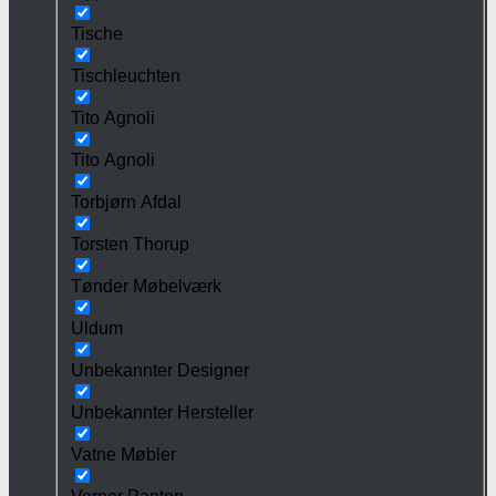
Tische
Tischleuchten
Tito Agnoli
Tito Agnoli
Torbjørn Afdal
Torsten Thorup
Tønder Møbelværk
Uldum
Unbekannter Designer
Unbekannter Hersteller
Vatne Møbler