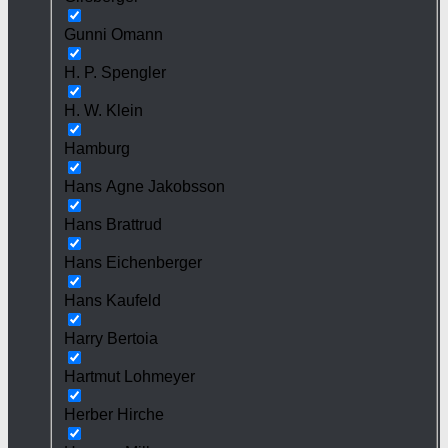
Gunni Omann
H. P. Spengler
H. W. Klein
Hamburg
Hans Agne Jakobsson
Hans Brattrud
Hans Eichenberger
Hans Kaufeld
Harry Bertoia
Hartmut Lohmeyer
Herber Hirche