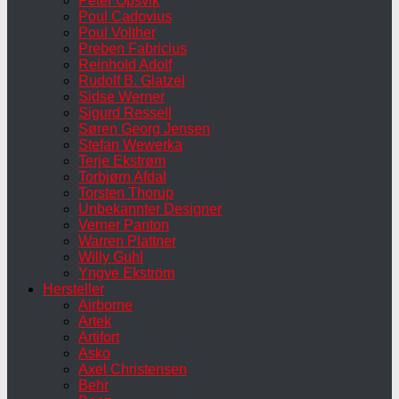
Peter Opsvik
Poul Cadovius
Poul Volther
Preben Fabricius
Reinhold Adolf
Rudolf B. Glatzel
Sidse Werner
Sigurd Ressell
Søren Georg Jensen
Stefan Wewerka
Terje Ekstrøm
Torbjørn Afdal
Torsten Thorup
Unbekannter Designer
Verner Panton
Warren Plattner
Willy Guhl
Yngve Ekström
Hersteller
Airborne
Artek
Artifort
Asko
Axel Christensen
Behr