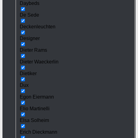
Daybeds
De Sede
Deckenleuchten
Designer
Dieter Rams
Dieter Waeckerlin
Dietiker
Dux
Egon Eiermann
Elio Martinelli
Elsa Solheim
Erich Dieckmann