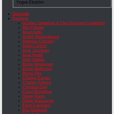
Yngve Ekström
Startseite
Designer
Achille Castiglioni & Pier Giacomo Castiglioni
Ake Fribyter
Alvar Aalto
André Vandenbeuck
Andreas Christen
Anton Lorenz
Arne Jacobsen
Arne Norell
Arne Vodder
Borge Mogensen
Bruno Mathsson
Bruno Rey
Charles Eames
Charles Pollock
Christian Dell
Claus Bonderup
Dieter Rams
Dieter Waeckerlin
Egon Eiermann
Elio Martinelli