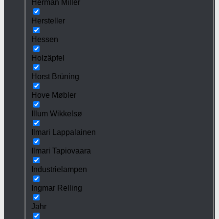
Herman Miller
Hersteller
Hessen
Holzäpfel
Horst Brüning
Hove Møbler
Illum Wikkelsø
Ilmari Lappalainen
Ilmari Tapiovaara
Industrielampen
Ingmar Relling
Jahr