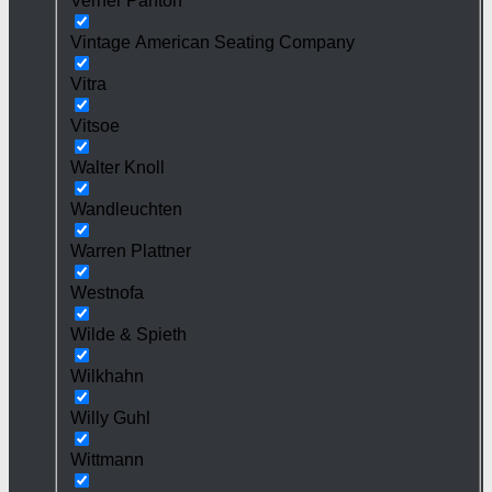
Verner Panton
Vintage American Seating Company
Vitra
Vitsoe
Walter Knoll
Wandleuchten
Warren Plattner
Westnofa
Wilde & Spieth
Wilkhahn
Willy Guhl
Wittmann