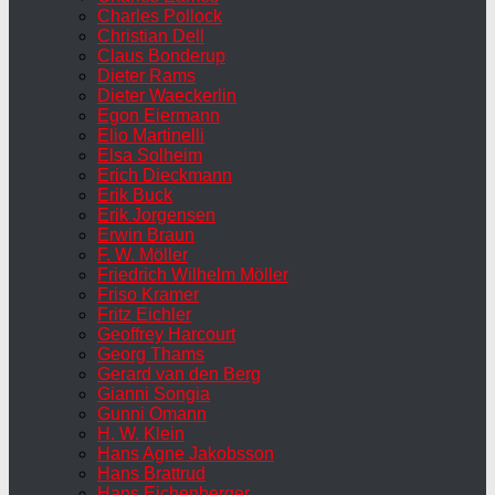
Charles Pollock
Christian Dell
Claus Bonderup
Dieter Rams
Dieter Waeckerlin
Egon Eiermann
Elio Martinelli
Elsa Solheim
Erich Dieckmann
Erik Buck
Erik Jorgensen
Erwin Braun
F. W. Möller
Friedrich Wilhelm Möller
Friso Kramer
Fritz Eichler
Geoffrey Harcourt
Georg Thams
Gerard van den Berg
Gianni Songia
Gunni Omann
H. W. Klein
Hans Agne Jakobsson
Hans Brattrud
Hans Eichenberger