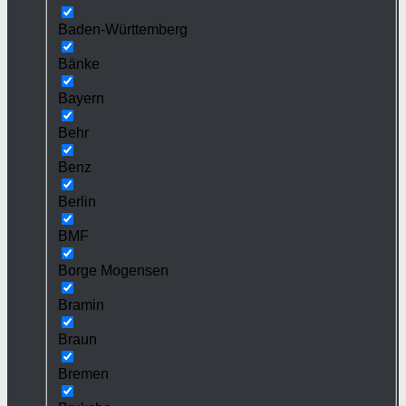
Baden-Württemberg
Bänke
Bayern
Behr
Benz
Berlin
BMF
Borge Mogensen
Bramin
Braun
Bremen