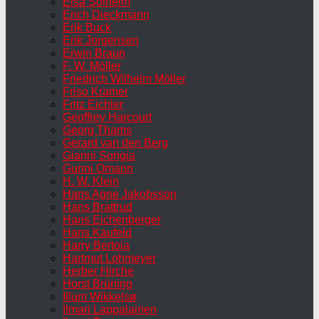
Elsa Solheim
Erich Dieckmann
Erik Buck
Erik Jorgensen
Erwin Braun
F. W. Möller
Friedrich Wilhelm Möller
Friso Kramer
Fritz Eichler
Geoffrey Harcourt
Georg Thams
Gerard van den Berg
Gianni Songia
Gunni Omann
H. W. Klein
Hans Agne Jakobsson
Hans Brattrud
Hans Eichenberger
Hans Kaufeld
Harry Bertoia
Hartmut Lohmeyer
Herber Hirche
Horst Brüning
Illum Wikkelsø
Ilmari Lappalainen