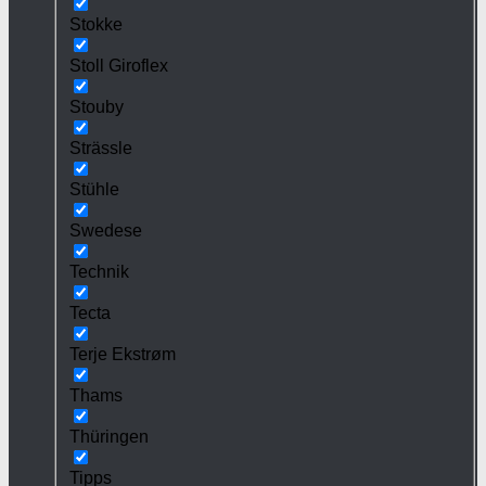
Stokke
Stoll Giroflex
Stouby
Strässle
Stühle
Swedese
Technik
Tecta
Terje Ekstrøm
Thams
Thüringen
Tipps