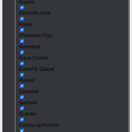
Regale
Reinhold Adolf
Replik
Rheinland-Pfalz
Rosenthal
Royal System
Rudolf B. Glatzel
Rykken
Saarland
Sachsen
Scandia
Schleswig-Holstein