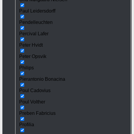
Paul Leidersdorff
Pendelleuchten
Percival Lafer
Peter Hvidt
Peter Opsvik
Philips
Pierantonio Bonacina
Poul Cadovius
Poul Volther
Preben Fabricius
Profilia