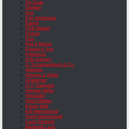
De Sede
Dietiker
Dux
Erik Jorgensen
Eternit
FDB Møbler
Finmar
Flos
Fog & Morup
France & Son
Fredericia
Fritz Hansen
G. Schanzenbach & Co.
Gelenka
Gimson & Slater
Girsberger
H. P. Spengler
Herman Miller
Holzäpfel
Hove Møbler
Kaiser Idell
Kill International
Knoll International
Louis Poulsen
Martinelli Luce