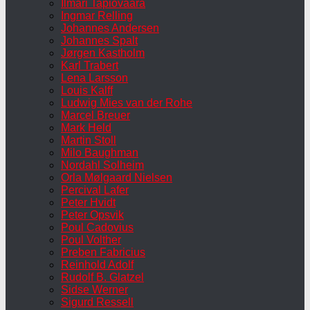
Ilmari Tapiovaara
Ingmar Relling
Johannes Andersen
Johannes Spalt
Jørgen Kastholm
Karl Trabert
Lena Larsson
Louis Kalff
Ludwig Mies van der Rohe
Marcel Breuer
Mark Held
Martin Stoll
Milo Baughman
Nordahl Solheim
Orla Mølgaard Nielsen
Percival Lafer
Peter Hvidt
Peter Opsvik
Poul Cadovius
Poul Volther
Preben Fabricius
Reinhold Adolf
Rudolf B. Glatzel
Sidse Werner
Sigurd Ressell