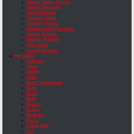
Søren Georg Jensen
Stefan Wewerka
Terje Ekstrøm
Torbjørn Afdal
Torsten Thorup
Unbekannter Designer
Verner Panton
Warren Plattner
Willy Guhl
Yngve Ekström
Hersteller
Airborne
Artek
Artifort
Asko
Axel Christensen
Behr
Benz
BMF
Bramin
Braun
Bruksbo
Cado
Cidue Italy
Cor