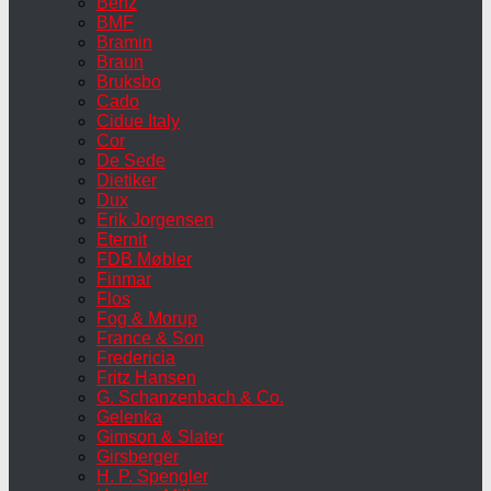
Benz
BMF
Bramin
Braun
Bruksbo
Cado
Cidue Italy
Cor
De Sede
Dietiker
Dux
Erik Jorgensen
Eternit
FDB Møbler
Finmar
Flos
Fog & Morup
France & Son
Fredericia
Fritz Hansen
G. Schanzenbach & Co.
Gelenka
Gimson & Slater
Girsberger
H. P. Spengler