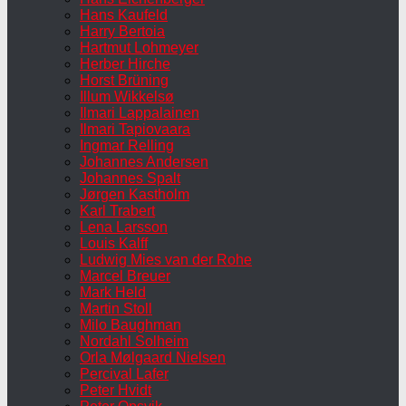
Hans Kaufeld
Harry Bertoia
Hartmut Lohmeyer
Herber Hirche
Horst Brüning
Illum Wikkelsø
Ilmari Lappalainen
Ilmari Tapiovaara
Ingmar Relling
Johannes Andersen
Johannes Spalt
Jørgen Kastholm
Karl Trabert
Lena Larsson
Louis Kalff
Ludwig Mies van der Rohe
Marcel Breuer
Mark Held
Martin Stoll
Milo Baughman
Nordahl Solheim
Orla Mølgaard Nielsen
Percival Lafer
Peter Hvidt