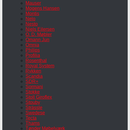
Mauser
Mogens Hansen
Montis
Nelo
Nesto
Niels Eilersen
O. D. Møbler
Omann Jun
Omnia
Philips
Profilia
Rosenthal
Royal System
Rykken
Scandia
SDR+
Sormani
Stokke
Stoll Giroflex
Stouby
Strässle
Swedese
Tecta
Thams
Tønder Møbelværk