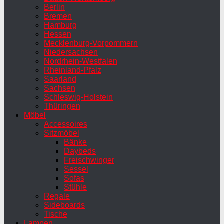
Berlin
Bremen
Hamburg
Hessen
Mecklenburg-Vorpommern
Niedersachsen
Nordrhein-Westfalen
Rheinland-Pfalz
Saarland
Sachsen
Schleswig-Holstein
Thüringen
Möbel
Accessoires
Sitzmöbel
Bänke
Daybeds
Freischwinger
Sessel
Sofas
Stühle
Regale
Sideboards
Tische
Lampen