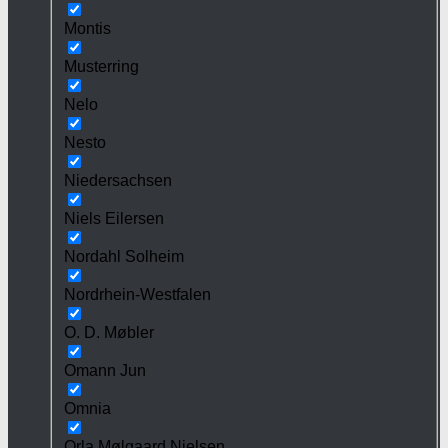
Montis
Musterring
Nelo
Nesto
Niedersachsen
Niels Eilersen
Nordahl Solheim
Nordrhein-Westfalen
O. D. Møbler
Omann Jun
Omnia
Orla Mølgaard Nielsen