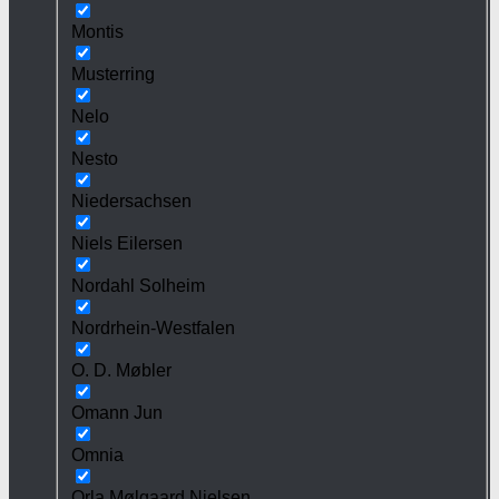
Montis
Musterring
Nelo
Nesto
Niedersachsen
Niels Eilersen
Nordahl Solheim
Nordrhein-Westfalen
O. D. Møbler
Omann Jun
Omnia
Orla Mølgaard Nielsen