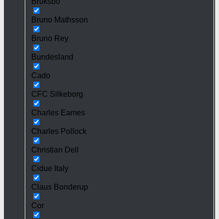
Bruksbo
Bruno Mathsson
Bruno Rey
Bundesland
Cado
CFC Silkeborg
Charles Eames
Charles Pollock
Christian Dell
Cidue Italy
Claus Bonderup
Cor