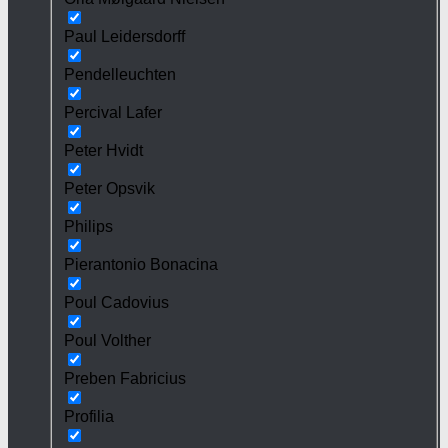
Paul Leidersdorff
Pendelleuchten
Percival Lafer
Peter Hvidt
Peter Opsvik
Philips
Pierantonio Bonacina
Poul Cadovius
Poul Volther
Preben Fabricius
Profilia