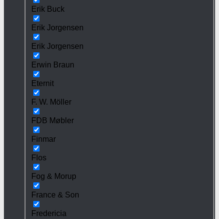
Erik Buck
Erik Jorgensen
Erik Jorgensen
Erwin Braun
Eternit
F. W. Möller
FDB Møbler
Finmar
Flos
Fog & Morup
France & Son
Fredericia