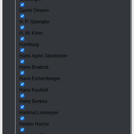
Gunni Omann
H. P. Spengler
H. W. Klein
Hamburg
Hans Agne Jakobsson
Hans Brattrud
Hans Eichenberger
Hans Kaufeld
Harry Bertoia
Hartmut Lohmeyer
Herber Hirche