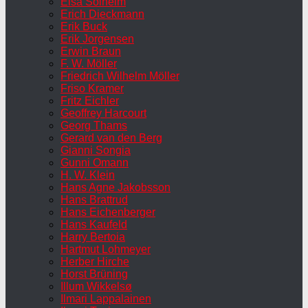
Elsa Solheim
Erich Dieckmann
Erik Buck
Erik Jorgensen
Erwin Braun
F. W. Möller
Friedrich Wilhelm Möller
Friso Kramer
Fritz Eichler
Geoffrey Harcourt
Georg Thams
Gerard van den Berg
Gianni Songia
Gunni Omann
H. W. Klein
Hans Agne Jakobsson
Hans Brattrud
Hans Eichenberger
Hans Kaufeld
Harry Bertoia
Hartmut Lohmeyer
Herber Hirche
Horst Brüning
Illum Wikkelsø
Ilmari Lappalainen