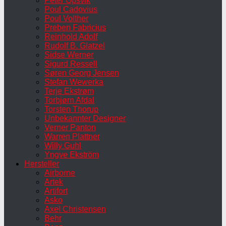
Peter Opsvik
Poul Cadovius
Poul Volther
Preben Fabricius
Reinhold Adolf
Rudolf B. Glatzel
Sidse Werner
Sigurd Ressell
Søren Georg Jensen
Stefan Wewerka
Terje Ekstrøm
Torbjørn Afdal
Torsten Thorup
Unbekannter Designer
Verner Panton
Warren Plattner
Willy Guhl
Yngve Ekström
Hersteller
Airborne
Artek
Artifort
Asko
Axel Christensen
Behr