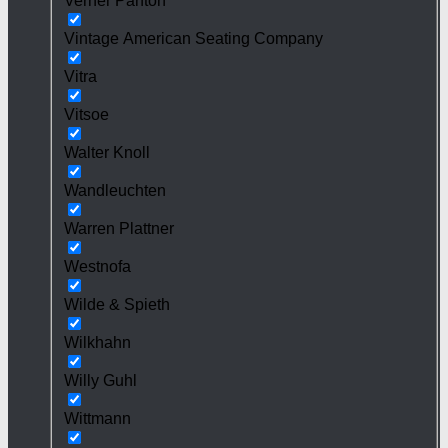
Verner Panton
Vintage American Seating Company
Vitra
Vitsoe
Walter Knoll
Wandleuchten
Warren Plattner
Westnofa
Wilde & Spieth
Wilkhahn
Willy Guhl
Wittmann