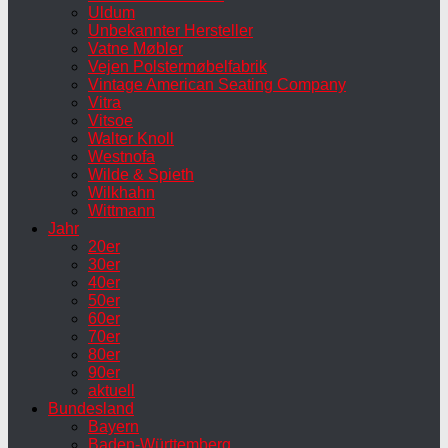
Uldum
Unbekannter Hersteller
Vatne Møbler
Vejen Polstermøbelfabrik
Vintage American Seating Company
Vitra
Vitsoe
Walter Knoll
Westnofa
Wilde & Spieth
Wilkhahn
Wittmann
Jahr
20er
30er
40er
50er
60er
70er
80er
90er
aktuell
Bundesland
Bayern
Baden-Württemberg