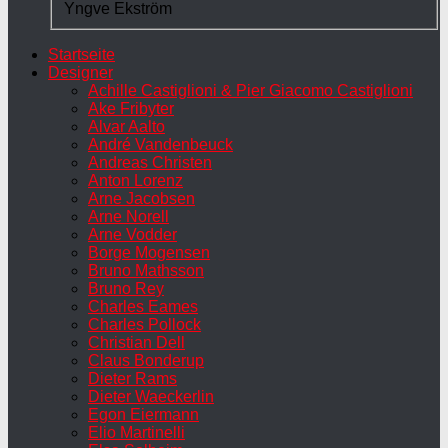
Yngve Ekström
Startseite
Designer
Achille Castiglioni & Pier Giacomo Castiglioni
Ake Fribyter
Alvar Aalto
André Vandenbeuck
Andreas Christen
Anton Lorenz
Arne Jacobsen
Arne Norell
Arne Vodder
Borge Mogensen
Bruno Mathsson
Bruno Rey
Charles Eames
Charles Pollock
Christian Dell
Claus Bonderup
Dieter Rams
Dieter Waeckerlin
Egon Eiermann
Elio Martinelli