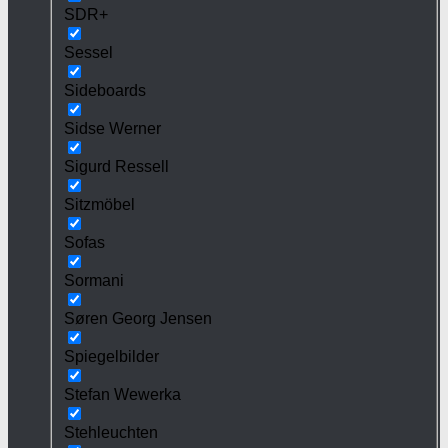
SDR+
Sessel
Sideboards
Sidse Werner
Sigurd Ressell
Sitzmöbel
Sofas
Sormani
Søren Georg Jensen
Spiegelbilder
Stefan Wewerka
Stehleuchten