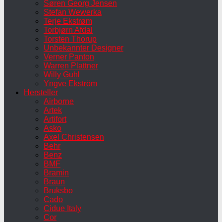
Søren Georg Jensen
Stefan Wewerka
Terje Ekstrøm
Torbjørn Afdal
Torsten Thorup
Unbekannter Designer
Verner Panton
Warren Plattner
Willy Guhl
Yngve Ekström
Hersteller
Airborne
Artek
Artifort
Asko
Axel Christensen
Behr
Benz
BMF
Bramin
Braun
Bruksbo
Cado
Cidue Italy
Cor