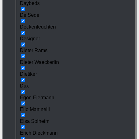
Daybeds
De Sede
Deckenleuchten
Designer
Dieter Rams
Dieter Waeckerlin
Dietiker
Dux
Egon Eiermann
Elio Martinelli
Elsa Solheim
Erich Dieckmann