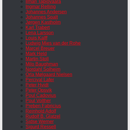
Ilmari Tapiovaara
Ingmar Relling
Johannes Andersen
Johannes Spalt
Jørgen Kastholm
Karl Trabert
Lena Larsson
Louis Kalff
Ludwig Mies van der Rohe
Marcel Breuer
Mark Held
Martin Stoll
Milo Baughman
Nordahl Solheim
Orla Mølgaard Nielsen
Percival Lafer
Peter Hvidt
Peter Opsvik
Poul Cadovius
Poul Volther
Preben Fabricius
Reinhold Adolf
Rudolf B. Glatzel
Sidse Werner
Sigurd Ressell