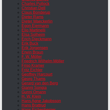
Charles Pollock
Christian Dell
Claus Bonderup
Dieter Rams
Dieter Waeckerlin
Egon Eiermann
Elio Martinelli
Elsa Solheim
Erich Dieckmann
Erik Buck
Erik Jorgensen
Erwin Braun
F. W. Möller
Friedrich Wilhelm Möller
Friso Kramer
Fritz Eichler
Geoffrey Harcourt
Georg Thams
Gerard van den Berg
Gianni Songia
Gunni Omann
H. W. Klein
Hans Agne Jakobsson
Hans Brattrud
Hans Eichenberger