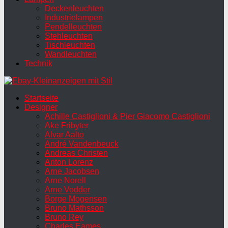
Deckenleuchten
Industrielampen
Pendelleuchten
Stehleuchten
Tischleuchten
Wandleuchten
Technik
Startseite
Designer
Achille Castiglioni & Pier Giacomo Castiglioni
Ake Fribyter
Alvar Aalto
André Vandenbeuck
Andreas Christen
Anton Lorenz
Arne Jacobsen
Arne Norell
Arne Vodder
Borge Mogensen
Bruno Mathsson
Bruno Rey
Charles Eames