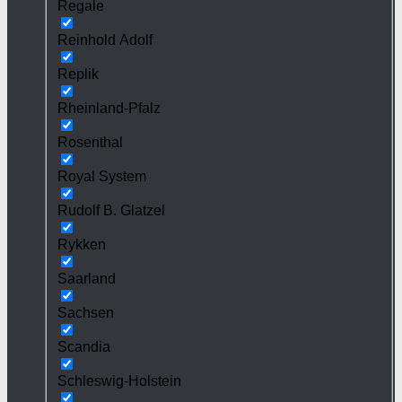
Regale
Reinhold Adolf
Replik
Rheinland-Pfalz
Rosenthal
Royal System
Rudolf B. Glatzel
Rykken
Saarland
Sachsen
Scandia
Schleswig-Holstein