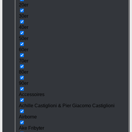
20er
30er
40er
50er
60er
70er
80er
90er
Accessoires
Achille Castiglioni & Pier Giacomo Castiglioni
Airborne
Ake Fribyter