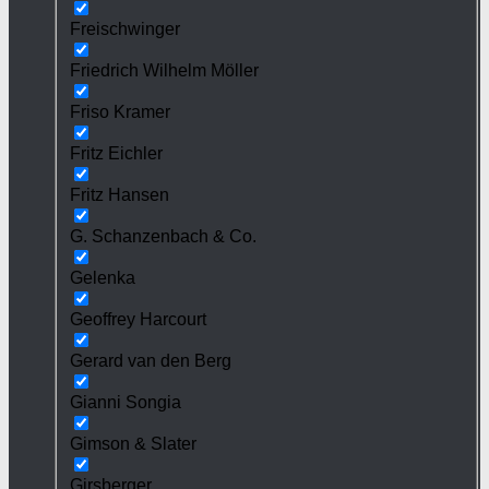
Freischwinger
Friedrich Wilhelm Möller
Friso Kramer
Fritz Eichler
Fritz Hansen
G. Schanzenbach & Co.
Gelenka
Geoffrey Harcourt
Gerard van den Berg
Gianni Songia
Gimson & Slater
Girsberger