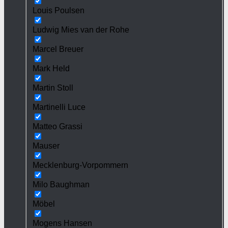
Louis Poulsen
Ludwig Mies van der Rohe
Marcel Breuer
Mark Held
Martin Stoll
Martinelli Luce
Matteo Grassi
Mauser
Mecklenburg-Vorpommern
Milo Baughman
Möbel
Mogens Hansen