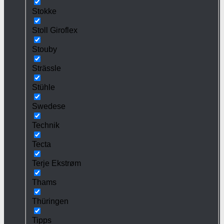
Stokke
Stoll Giroflex
Stouby
Strässle
Stühle
Swedese
Technik
Tecta
Terje Ekstrøm
Thams
Thüringen
Tipps