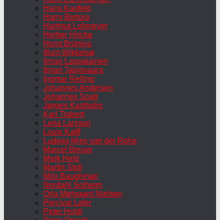
Hans Kaufeld
Harry Bertoia
Hartmut Lohmeyer
Herber Hirche
Horst Brüning
Illum Wikkelsø
Ilmari Lappalainen
Ilmari Tapiovaara
Ingmar Relling
Johannes Andersen
Johannes Spalt
Jørgen Kastholm
Karl Trabert
Lena Larsson
Louis Kalff
Ludwig Mies van der Rohe
Marcel Breuer
Mark Held
Martin Stoll
Milo Baughman
Nordahl Solheim
Orla Mølgaard Nielsen
Percival Lafer
Peter Hvidt