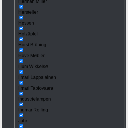
Herman Miller
Hersteller
Hessen
Holzäpfel
Horst Brüning
Hove Møbler
Illum Wikkelsø
Ilmari Lappalainen
Ilmari Tapiovaara
Industrielampen
Ingmar Relling
Jahr