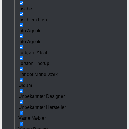
Tische
Tischleuchten
Tito Agnoli
Tito Agnoli
Torbjørn Afdal
Torsten Thorup
Tønder Møbelværk
Uldum
Unbekannter Designer
Unbekannter Hersteller
Vatne Møbler