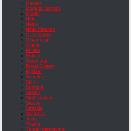
Mauser
Mogens Hansen
Montis
Nelo
Nesto
Niels Eilersen
O. D. Møbler
Omann Jun
Omnia
Philips
Profilia
Rosenthal
Royal System
Rykken
Scandia
SDR+
Sormani
Stokke
Stoll Giroflex
Stouby
Strässle
Swedese
Tecta
Thams
Tønder Møbelværk