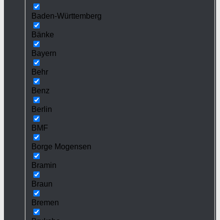
Baden-Württemberg
Bänke
Bayern
Behr
Benz
Berlin
BMF
Borge Mogensen
Bramin
Braun
Bremen