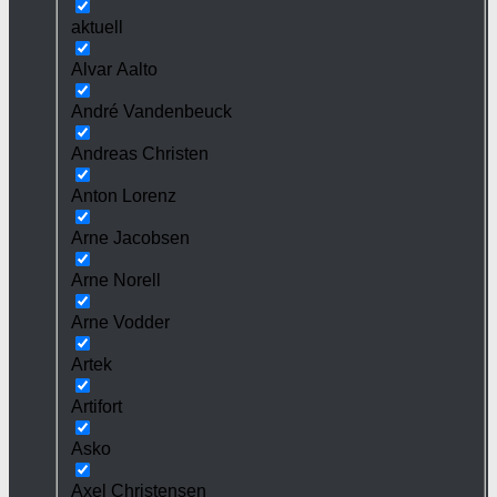
aktuell
Alvar Aalto
André Vandenbeuck
Andreas Christen
Anton Lorenz
Arne Jacobsen
Arne Norell
Arne Vodder
Artek
Artifort
Asko
Axel Christensen