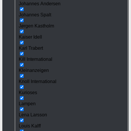
Johannes Andersen
Johannes Spalt
Jørgen Kastholm
Kaiser Idell
Karl Trabert
Kill International
Kleinanzeigen
Knoll International
Kurioses
Lampen
Lena Larsson
Louis Kalff