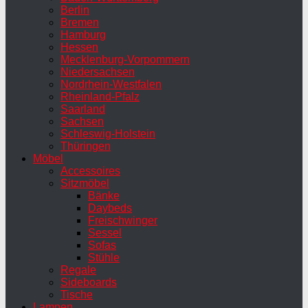
Berlin
Bremen
Hamburg
Hessen
Mecklenburg-Vorpommern
Niedersachsen
Nordrhein-Westfalen
Rheinland-Pfalz
Saarland
Sachsen
Schleswig-Holstein
Thüringen
Möbel
Accessoires
Sitzmöbel
Bänke
Daybeds
Freischwinger
Sessel
Sofas
Stühle
Regale
Sideboards
Tische
Lampen