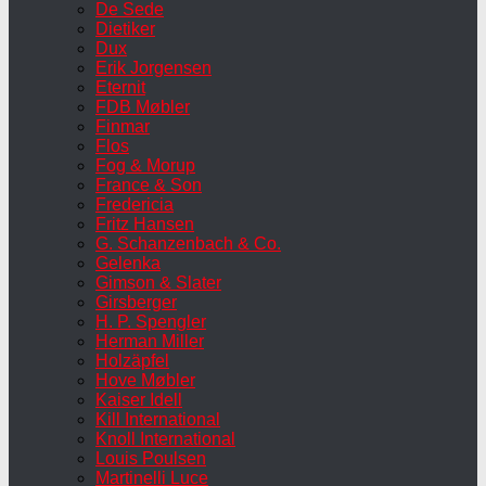
De Sede
Dietiker
Dux
Erik Jorgensen
Eternit
FDB Møbler
Finmar
Flos
Fog & Morup
France & Son
Fredericia
Fritz Hansen
G. Schanzenbach & Co.
Gelenka
Gimson & Slater
Girsberger
H. P. Spengler
Herman Miller
Holzäpfel
Hove Møbler
Kaiser Idell
Kill International
Knoll International
Louis Poulsen
Martinelli Luce