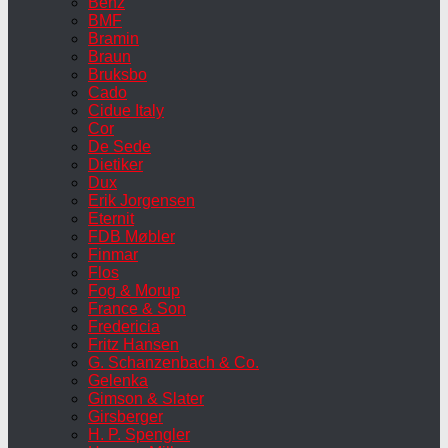
Benz
BMF
Bramin
Braun
Bruksbo
Cado
Cidue Italy
Cor
De Sede
Dietiker
Dux
Erik Jorgensen
Eternit
FDB Møbler
Finmar
Flos
Fog & Morup
France & Son
Fredericia
Fritz Hansen
G. Schanzenbach & Co.
Gelenka
Gimson & Slater
Girsberger
H. P. Spengler