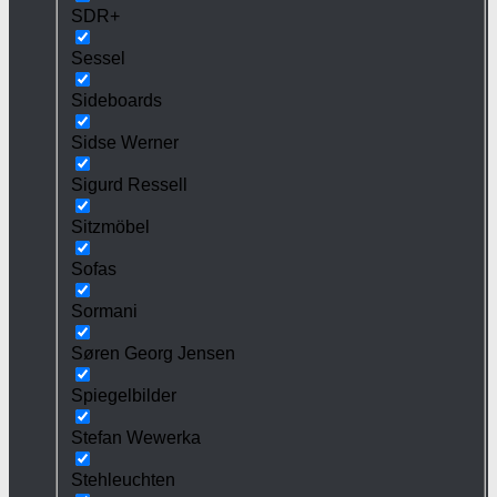
SDR+
Sessel
Sideboards
Sidse Werner
Sigurd Ressell
Sitzmöbel
Sofas
Sormani
Søren Georg Jensen
Spiegelbilder
Stefan Wewerka
Stehleuchten