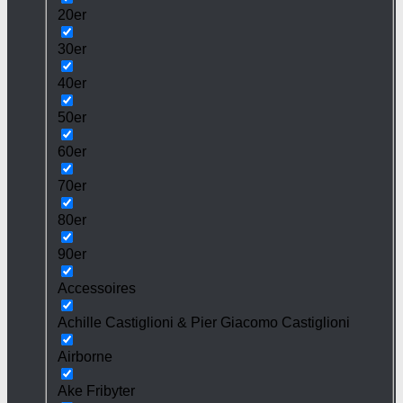
20er
30er
40er
50er
60er
70er
80er
90er
Accessoires
Achille Castiglioni & Pier Giacomo Castiglioni
Airborne
Ake Fribyter