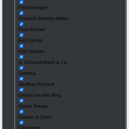
Freischwinger
Friedrich Wilhelm Möller
Friso Kramer
Fritz Eichler
Fritz Hansen
G. Schanzenbach & Co.
Gelenka
Geoffrey Harcourt
Gerard van den Berg
Gianni Songia
Gimson & Slater
Girsberger