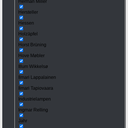
Herman Miller
Hersteller
Hessen
Holzäpfel
Horst Brüning
Hove Møbler
Illum Wikkelsø
Ilmari Lappalainen
Ilmari Tapiovaara
Industrielampen
Ingmar Relling
Jahr