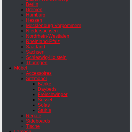
Berlin
Bremen
Hamburg
Hessen
Mecklenburg-Vorpommern
Niedersachsen
Nordrhein-Westfalen
Rheinland-Pfalz
Saarland
Sachsen
Schleswig-Holstein
Thüringen
Möbel
Accessoires
Sitzmöbel
Bänke
Daybeds
Freischwinger
Sessel
Sofas
Stühle
Regale
Sideboards
Tische
Lampen