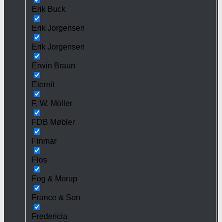
Erik Buck
Erik Jorgensen
Erik Jorgensen
Erwin Braun
Eternit
F. W. Möller
FDB Møbler
Finmar
Flos
Fog & Morup
France & Son
Fredericia