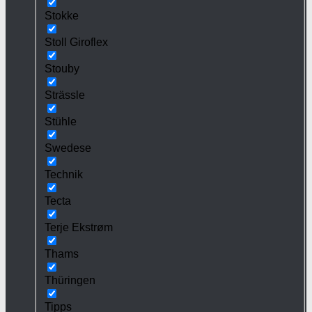
Stokke
Stoll Giroflex
Stouby
Strässle
Stühle
Swedese
Technik
Tecta
Terje Ekstrøm
Thams
Thüringen
Tipps