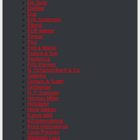
De Sede
Dietiker
Dux
Erik Jorgensen
Eternit
FDB Møbler
Finmar
Flos
Fog & Morup
France & Son
Fredericia
Fritz Hansen
G. Schanzenbach & Co.
Gelenka
Gimson & Slater
Girsberger
H. P. Spengler
Herman Miller
Holzäpfel
Hove Møbler
Kaiser Idell
Kill International
Knoll International
Louis Poulsen
Martinelli Luce