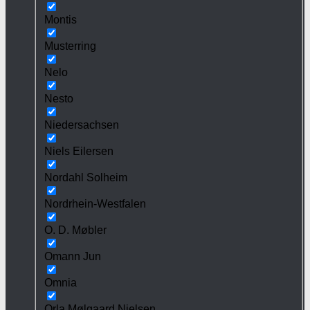
Montis
Musterring
Nelo
Nesto
Niedersachsen
Niels Eilersen
Nordahl Solheim
Nordrhein-Westfalen
O. D. Møbler
Omann Jun
Omnia
Orla Mølgaard Nielsen