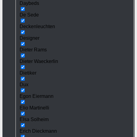
Daybeds
De Sede
Deckenleuchten
Designer
Dieter Rams
Dieter Waeckerlin
Dietiker
Dux
Egon Eiermann
Elio Martinelli
Elsa Solheim
Erich Dieckmann