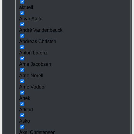
aktuell
Alvar Aalto
André Vandenbeuck
Andreas Christen
Anton Lorenz
Arne Jacobsen
Arne Norell
Arne Vodder
Artek
Artifort
Asko
Axel Christensen