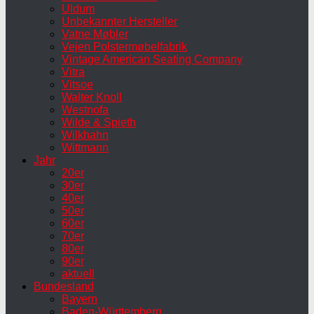
Uldum
Unbekannter Hersteller
Vatne Møbler
Vejen Polstermøbelfabrik
Vintage American Seating Company
Vitra
Vitsoe
Walter Knoll
Westnofa
Wilde & Spieth
Wilkhahn
Wittmann
Jahr
20er
30er
40er
50er
60er
70er
80er
90er
aktuell
Bundesland
Bayern
Baden-Württemberg