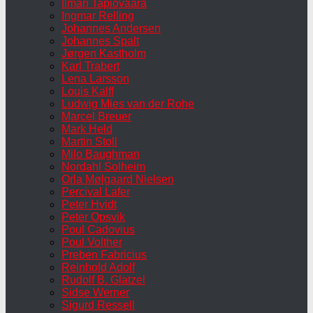
Ilmari Tapiovaara
Ingmar Relling
Johannes Andersen
Johannes Spalt
Jørgen Kastholm
Karl Trabert
Lena Larsson
Louis Kalff
Ludwig Mies van der Rohe
Marcel Breuer
Mark Held
Martin Stoll
Milo Baughman
Nordahl Solheim
Orla Mølgaard Nielsen
Percival Lafer
Peter Hvidt
Peter Opsvik
Poul Cadovius
Poul Volther
Preben Fabricius
Reinhold Adolf
Rudolf B. Glatzel
Sidse Werner
Sigurd Ressell