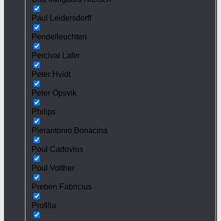
Paul Leidersdorff
Pendelleuchten
Percival Lafer
Peter Hvidt
Peter Opsvik
Philips
Pierantonio Bonacina
Poul Cadovius
Poul Volther
Preben Fabricius
Profilia