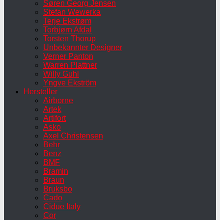
Søren Georg Jensen
Stefan Wewerka
Terje Ekstrøm
Torbjørn Afdal
Torsten Thorup
Unbekannter Designer
Verner Panton
Warren Plattner
Willy Guhl
Yngve Ekström
Hersteller
Airborne
Artek
Artifort
Asko
Axel Christensen
Behr
Benz
BMF
Bramin
Braun
Bruksbo
Cado
Cidue Italy
Cor