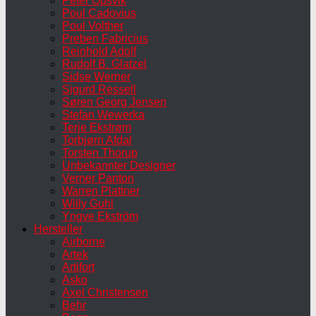
Peter Opsvik
Poul Cadovius
Poul Volther
Preben Fabricius
Reinhold Adolf
Rudolf B. Glatzel
Sidse Werner
Sigurd Ressell
Søren Georg Jensen
Stefan Wewerka
Terje Ekstrøm
Torbjørn Afdal
Torsten Thorup
Unbekannter Designer
Verner Panton
Warren Plattner
Willy Guhl
Yngve Ekström
Hersteller
Airborne
Artek
Artifort
Asko
Axel Christensen
Behr