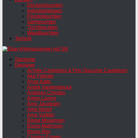
Deckenleuchten
Industrielampen
Pendelleuchten
Stehleuchten
Tischleuchten
Wandleuchten
Technik
Startseite
Designer
Achille Castiglioni & Pier Giacomo Castiglioni
Ake Fribyter
Alvar Aalto
André Vandenbeuck
Andreas Christen
Anton Lorenz
Arne Jacobsen
Arne Norell
Arne Vodder
Borge Mogensen
Bruno Mathsson
Bruno Rey
Charles Eames