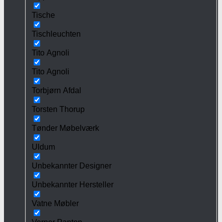
Tische
Tischleuchten
Tito Agnoli
Tito Agnoli
Torbjørn Afdal
Torsten Thorup
Tønder Møbelværk
Uldum
Unbekannter Designer
Unbekannter Hersteller
Vatne Møbler