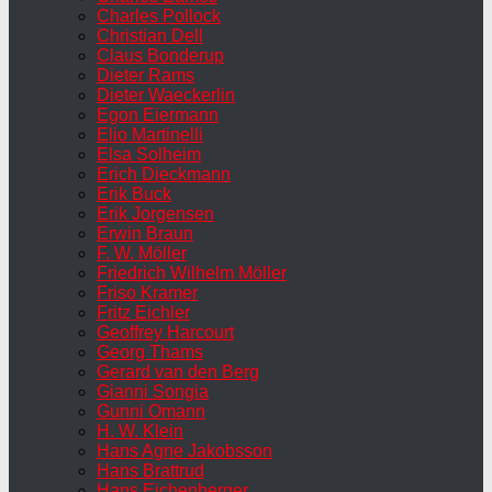
Charles Pollock
Christian Dell
Claus Bonderup
Dieter Rams
Dieter Waeckerlin
Egon Eiermann
Elio Martinelli
Elsa Solheim
Erich Dieckmann
Erik Buck
Erik Jorgensen
Erwin Braun
F. W. Möller
Friedrich Wilhelm Möller
Friso Kramer
Fritz Eichler
Geoffrey Harcourt
Georg Thams
Gerard van den Berg
Gianni Songia
Gunni Omann
H. W. Klein
Hans Agne Jakobsson
Hans Brattrud
Hans Eichenberger