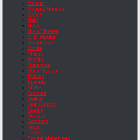
Mauser
Mogens Hansen
Montis
Nelo
Nesto
Niels Eilersen
O. D. Møbler
Omann Jun
Omnia
Philips
Profilia
Rosenthal
Royal System
Rykken
Scandia
SDR+
Sormani
Stokke
Stoll Giroflex
Stouby
Strässle
Swedese
Tecta
Thams
Tønder Møbelværk