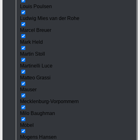
Louis Poulsen
Ludwig Mies van der Rohe
Marcel Breuer
Mark Held
Martin Stoll
Martinelli Luce
Matteo Grassi
Mauser
Mecklenburg-Vorpommern
Milo Baughman
Möbel
Mogens Hansen