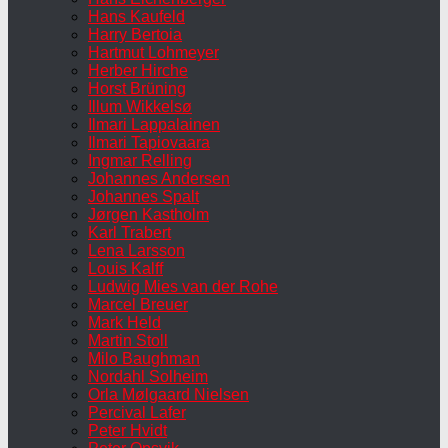
Hans Kaufeld
Harry Bertoia
Hartmut Lohmeyer
Herber Hirche
Horst Brüning
Illum Wikkelsø
Ilmari Lappalainen
Ilmari Tapiovaara
Ingmar Relling
Johannes Andersen
Johannes Spalt
Jørgen Kastholm
Karl Trabert
Lena Larsson
Louis Kalff
Ludwig Mies van der Rohe
Marcel Breuer
Mark Held
Martin Stoll
Milo Baughman
Nordahl Solheim
Orla Mølgaard Nielsen
Percival Lafer
Peter Hvidt