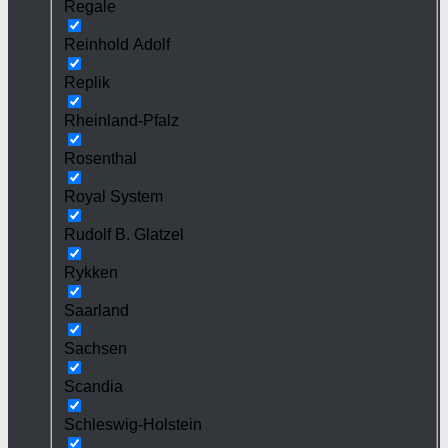
Regale
Reinhold Adolf
Replik
Rheinland-Pfalz
Rosenthal
Royal System
Rudolf B. Glatzel
Rykken
Saarland
Sachsen
Scandia
Schleswig-Holstein