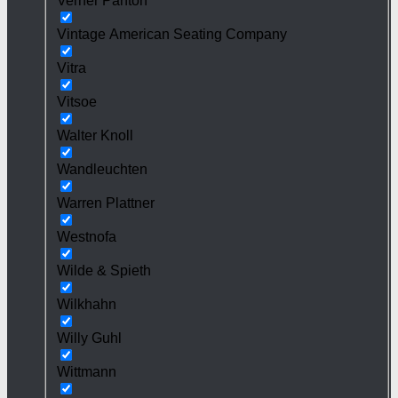
Verner Panton
Vintage American Seating Company
Vitra
Vitsoe
Walter Knoll
Wandleuchten
Warren Plattner
Westnofa
Wilde & Spieth
Wilkhahn
Willy Guhl
Wittmann