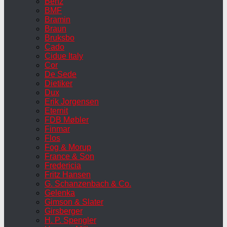
Benz
BMF
Bramin
Braun
Bruksbo
Cado
Cidue Italy
Cor
De Sede
Dietiker
Dux
Erik Jorgensen
Eternit
FDB Møbler
Finmar
Flos
Fog & Morup
France & Son
Fredericia
Fritz Hansen
G. Schanzenbach & Co.
Gelenka
Gimson & Slater
Girsberger
H. P. Spengler