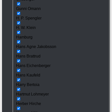
Gunni Omann
H. P. Spengler
H. W. Klein
Hamburg
Hans Agne Jakobsson
Hans Brattrud
Hans Eichenberger
Hans Kaufeld
Harry Bertoia
Hartmut Lohmeyer
Herber Hirche