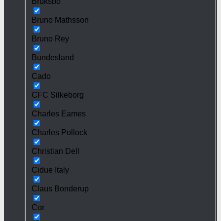
Bruksbo
Bruno Mathsson
Bruno Rey
Bundesland
Cado
CFC Silkeborg
Charles Eames
Charles Pollock
Christian Dell
Cidue Italy
Claus Bonderup
Cor