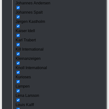
Johannes Andersen
Johannes Spalt
Jørgen Kastholm
Kaiser Idell
Karl Trabert
Kill International
Kleinanzeigen
Knoll International
Kurioses
Lampen
Lena Larsson
Louis Kalff