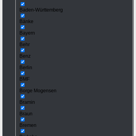
Baden-Württemberg
Bänke
Bayern
Behr
Benz
Berlin
BMF
Borge Mogensen
Bramin
Braun
Bremen