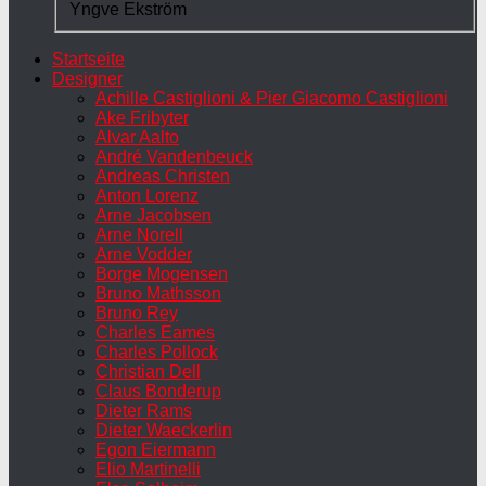
Yngve Ekström
Startseite
Designer
Achille Castiglioni & Pier Giacomo Castiglioni
Ake Fribyter
Alvar Aalto
André Vandenbeuck
Andreas Christen
Anton Lorenz
Arne Jacobsen
Arne Norell
Arne Vodder
Borge Mogensen
Bruno Mathsson
Bruno Rey
Charles Eames
Charles Pollock
Christian Dell
Claus Bonderup
Dieter Rams
Dieter Waeckerlin
Egon Eiermann
Elio Martinelli