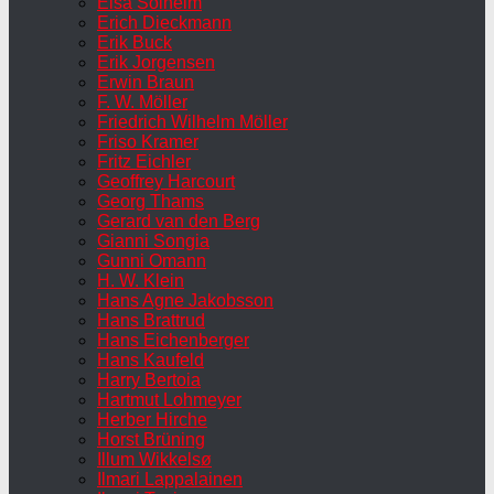
Elsa Solheim
Erich Dieckmann
Erik Buck
Erik Jorgensen
Erwin Braun
F. W. Möller
Friedrich Wilhelm Möller
Friso Kramer
Fritz Eichler
Geoffrey Harcourt
Georg Thams
Gerard van den Berg
Gianni Songia
Gunni Omann
H. W. Klein
Hans Agne Jakobsson
Hans Brattrud
Hans Eichenberger
Hans Kaufeld
Harry Bertoia
Hartmut Lohmeyer
Herber Hirche
Horst Brüning
Illum Wikkelsø
Ilmari Lappalainen