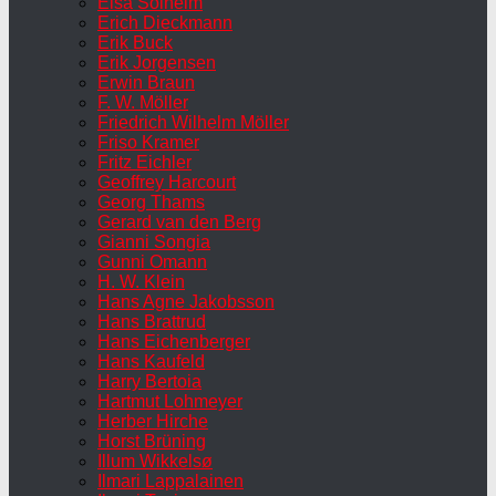
Elsa Solheim
Erich Dieckmann
Erik Buck
Erik Jorgensen
Erwin Braun
F. W. Möller
Friedrich Wilhelm Möller
Friso Kramer
Fritz Eichler
Geoffrey Harcourt
Georg Thams
Gerard van den Berg
Gianni Songia
Gunni Omann
H. W. Klein
Hans Agne Jakobsson
Hans Brattrud
Hans Eichenberger
Hans Kaufeld
Harry Bertoia
Hartmut Lohmeyer
Herber Hirche
Horst Brüning
Illum Wikkelsø
Ilmari Lappalainen