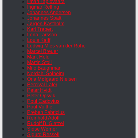
Ilmari Tapiovaara
Ingmar Relling
Johannes Andersen
Johannes Spalt
Jørgen Kastholm
Karl Trabert
Lena Larsson
Louis Kalff
Ludwig Mies van der Rohe
Marcel Breuer
Mark Held
Martin Stoll
Milo Baughman
Nordahl Solheim
Orla Mølgaard Nielsen
Percival Lafer
Peter Hvidt
Peter Opsvik
Poul Cadovius
Poul Volther
Preben Fabricius
Reinhold Adolf
Rudolf B. Glatzel
Sidse Werner
Sigurd Ressell