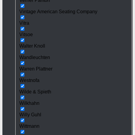
Verner Panton
Vintage American Seating Company
Vitra
Vitsoe
Walter Knoll
Wandleuchten
Warren Plattner
Westnofa
Wilde & Spieth
Wilkhahn
Willy Guhl
Wittmann