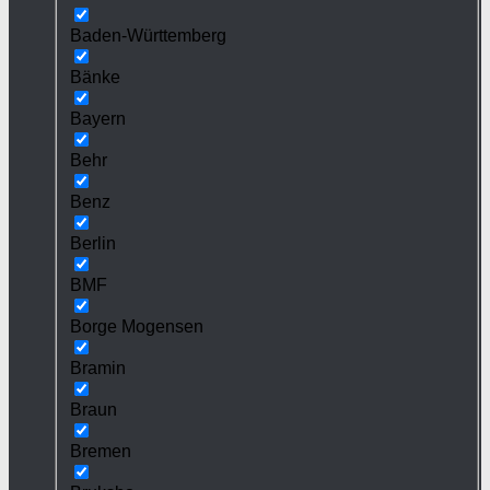
Baden-Württemberg
Bänke
Bayern
Behr
Benz
Berlin
BMF
Borge Mogensen
Bramin
Braun
Bremen