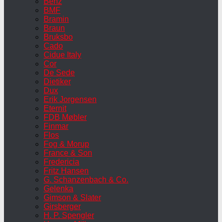
Benz
BMF
Bramin
Braun
Bruksbo
Cado
Cidue Italy
Cor
De Sede
Dietiker
Dux
Erik Jorgensen
Eternit
FDB Møbler
Finmar
Flos
Fog & Morup
France & Son
Fredericia
Fritz Hansen
G. Schanzenbach & Co.
Gelenka
Gimson & Slater
Girsberger
H. P. Spengler