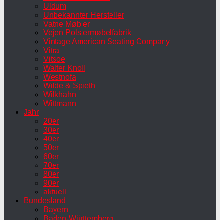
Uldum
Unbekannter Hersteller
Vatne Møbler
Vejen Polstermøbelfabrik
Vintage American Seating Company
Vitra
Vitsoe
Walter Knoll
Westnofa
Wilde & Spieth
Wilkhahn
Wittmann
Jahr
20er
30er
40er
50er
60er
70er
80er
90er
aktuell
Bundesland
Bayern
Baden-Württemberg