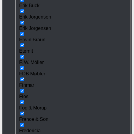
Erik Buck
Erik Jorgensen
Erik Jorgensen
Erwin Braun
Eternit
F. W. Möller
FDB Møbler
Finmar
Flos
Fog & Morup
France & Son
Fredericia