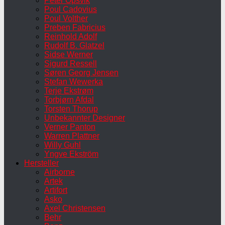
Peter Opsvik
Poul Cadovius
Poul Volther
Preben Fabricius
Reinhold Adolf
Rudolf B. Glatzel
Sidse Werner
Sigurd Ressell
Søren Georg Jensen
Stefan Wewerka
Terje Ekstrøm
Torbjørn Afdal
Torsten Thorup
Unbekannter Designer
Verner Panton
Warren Plattner
Willy Guhl
Yngve Ekström
Hersteller
Airborne
Artek
Artifort
Asko
Axel Christensen
Behr