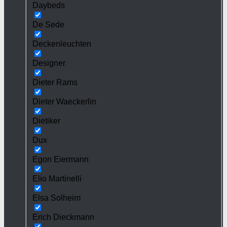
Daybeds
De Sede
Deckenleuchten
Designer
Dieter Rams
Dieter Waeckerlin
Dietiker
Dux
Egon Eiermann
Elio Martinelli
Elsa Solheim
Erich Dieckmann