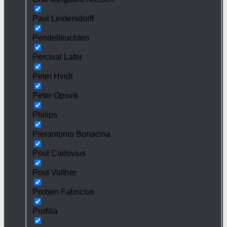
Paul Leidersdorff
Pendelleuchten
Percival Lafer
Peter Hvidt
Peter Opsvik
Philips
Pierantonio Bonacina
Poul Cadovius
Poul Volther
Preben Fabricius
Profilia