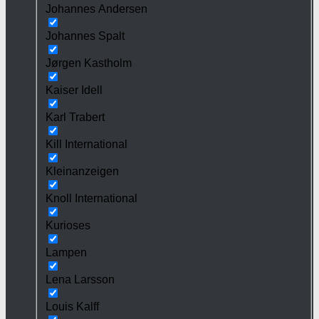
Johannes Andersen
Johannes Spalt
Jørgen Kastholm
Kaiser Idell
Karl Trabert
Kill International
Kleinanzeigen
Knoll International
Kurioses
Lampen
Lena Larsson
Louis Kalff