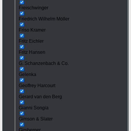
Freischwinger
Friedrich Wilhelm Möller
Friso Kramer
Fritz Eichler
Fritz Hansen
G. Schanzenbach & Co.
Gelenka
Geoffrey Harcourt
Gerard van den Berg
Gianni Songia
Gimson & Slater
Girsberger