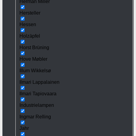
Herman Miller
Hersteller
Hessen
Holzäpfel
Horst Brüning
Hove Møbler
Illum Wikkelsø
Ilmari Lappalainen
Ilmari Tapiovaara
Industrielampen
Ingmar Relling
Jahr