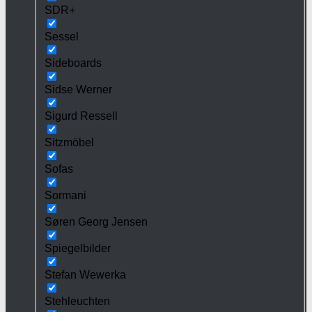
SDR+
Sessel
Sideboards
Sidse Werner
Sigurd Ressell
Sitzmöbel
Sofas
Sormani
Søren Georg Jensen
Spiegelbilder
Stefan Wewerka
Stehleuchten