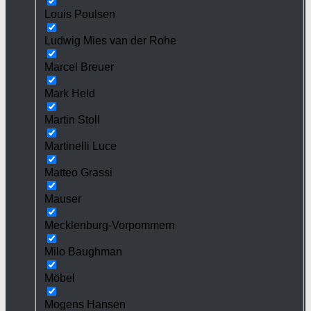
Louis Poulsen
Ludwig Mies van der Rohe
Marcel Breuer
Mark Held
Martin Stoll
Martinelli Luce
Matteo Grassi
Mauser
Mecklenburg-Vorpommern
Milo Baughman
Möbel
Mogens Hansen