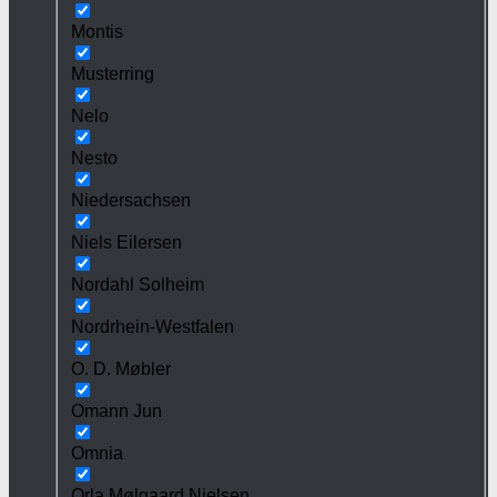
Montis
Musterring
Nelo
Nesto
Niedersachsen
Niels Eilersen
Nordahl Solheim
Nordrhein-Westfalen
O. D. Møbler
Omann Jun
Omnia
Orla Mølgaard Nielsen