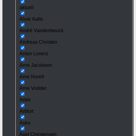
aktuell
Alvar Aalto
André Vandenbeuck
Andreas Christen
Anton Lorenz
Arne Jacobsen
Arne Norell
Arne Vodder
Artek
Artifort
Asko
Axel Christensen