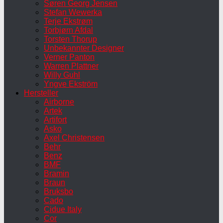
Søren Georg Jensen
Stefan Wewerka
Terje Ekstrøm
Torbjørn Afdal
Torsten Thorup
Unbekannter Designer
Verner Panton
Warren Plattner
Willy Guhl
Yngve Ekström
Hersteller
Airborne
Artek
Artifort
Asko
Axel Christensen
Behr
Benz
BMF
Bramin
Braun
Bruksbo
Cado
Cidue Italy
Cor