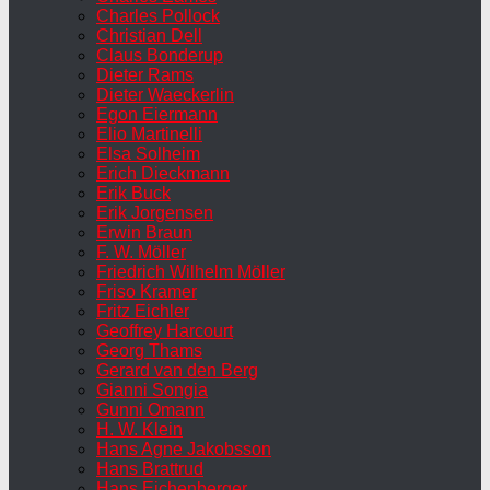
Charles Pollock
Christian Dell
Claus Bonderup
Dieter Rams
Dieter Waeckerlin
Egon Eiermann
Elio Martinelli
Elsa Solheim
Erich Dieckmann
Erik Buck
Erik Jorgensen
Erwin Braun
F. W. Möller
Friedrich Wilhelm Möller
Friso Kramer
Fritz Eichler
Geoffrey Harcourt
Georg Thams
Gerard van den Berg
Gianni Songia
Gunni Omann
H. W. Klein
Hans Agne Jakobsson
Hans Brattrud
Hans Eichenberger