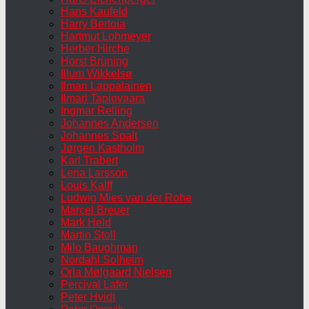
Hans Kaufeld
Harry Bertoia
Hartmut Lohmeyer
Herber Hirche
Horst Brüning
Illum Wikkelsø
Ilmari Lappalainen
Ilmari Tapiovaara
Ingmar Relling
Johannes Andersen
Johannes Spalt
Jørgen Kastholm
Karl Trabert
Lena Larsson
Louis Kalff
Ludwig Mies van der Rohe
Marcel Breuer
Mark Held
Martin Stoll
Milo Baughman
Nordahl Solheim
Orla Mølgaard Nielsen
Percival Lafer
Peter Hvidt