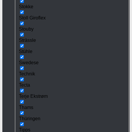
Stokke
Stoll Giroflex
Stouby
Strässle
Stühle
Swedese
Technik
Tecta
Terje Ekstrøm
Thams
Thüringen
Tipps