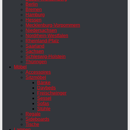
Berlin
Bremen
Hamburg
Hessen
Mecklenburg-Vorpommern
Niedersachsen
Nordrhein-Westfalen
Rheinland-Pfalz
Saarland
Sachsen
Schleswig-Holstein
Thüringen
Möbel
Accessoires
Sitzmöbel
Bänke
Daybeds
Freischwinger
Sessel
Sofas
Stühle
Regale
Sideboards
Tische
Lampen