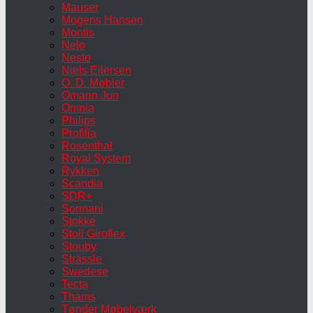
Mauser
Mogens Hansen
Montis
Nelo
Nesto
Niels Eilersen
O. D. Møbler
Omann Jun
Omnia
Philips
Profilia
Rosenthal
Royal System
Rykken
Scandia
SDR+
Sormani
Stokke
Stoll Giroflex
Stouby
Strässle
Swedese
Tecta
Thams
Tønder Møbelværk