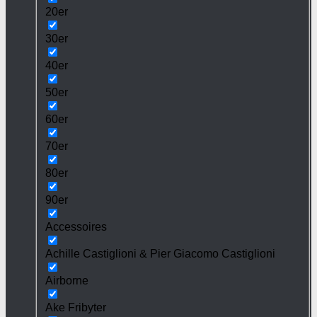
20er
30er
40er
50er
60er
70er
80er
90er
Accessoires
Achille Castiglioni & Pier Giacomo Castiglioni
Airborne
Ake Fribyter