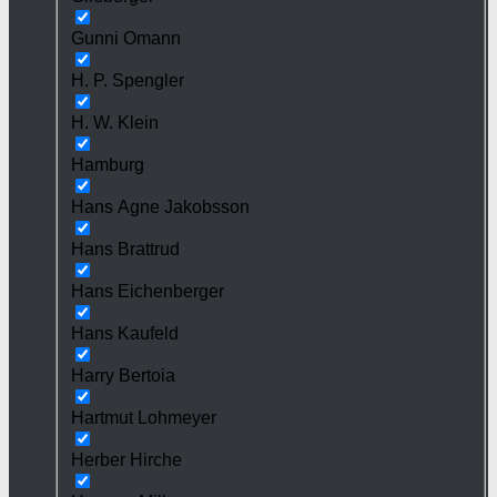
Gunni Omann
H. P. Spengler
H. W. Klein
Hamburg
Hans Agne Jakobsson
Hans Brattrud
Hans Eichenberger
Hans Kaufeld
Harry Bertoia
Hartmut Lohmeyer
Herber Hirche