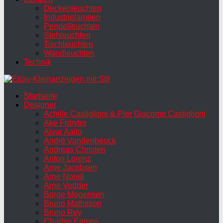
Deckenleuchten
Industrielampen
Pendelleuchten
Stehleuchten
Tischleuchten
Wandleuchten
Technik
Startseite
Designer
Achille Castiglioni & Pier Giacomo Castiglioni
Ake Fribyter
Alvar Aalto
André Vandenbeuck
Andreas Christen
Anton Lorenz
Arne Jacobsen
Arne Norell
Arne Vodder
Borge Mogensen
Bruno Mathsson
Bruno Rey
Charles Eames