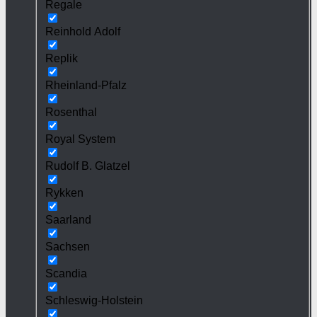
Regale
Reinhold Adolf
Replik
Rheinland-Pfalz
Rosenthal
Royal System
Rudolf B. Glatzel
Rykken
Saarland
Sachsen
Scandia
Schleswig-Holstein