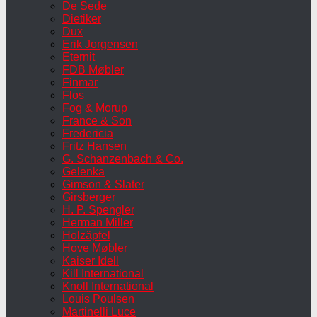
De Sede
Dietiker
Dux
Erik Jorgensen
Eternit
FDB Møbler
Finmar
Flos
Fog & Morup
France & Son
Fredericia
Fritz Hansen
G. Schanzenbach & Co.
Gelenka
Gimson & Slater
Girsberger
H. P. Spengler
Herman Miller
Holzäpfel
Hove Møbler
Kaiser Idell
Kill International
Knoll International
Louis Poulsen
Martinelli Luce