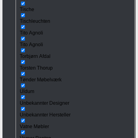
Tische
Tischleuchten
Tito Agnoli
Tito Agnoli
Torbjørn Afdal
Torsten Thorup
Tønder Møbelværk
Uldum
Unbekannter Designer
Unbekannter Hersteller
Vatne Møbler