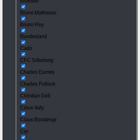
Bruksbo
Bruno Mathsson
Bruno Rey
Bundesland
Cado
CFC Silkeborg
Charles Eames
Charles Pollock
Christian Dell
Cidue Italy
Claus Bonderup
Cor