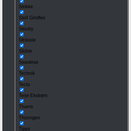
Stokke
Stoll Giroflex
Stouby
Strässle
Stühle
Swedese
Technik
Tecta
Terje Ekstrøm
Thams
Thüringen
Tipps