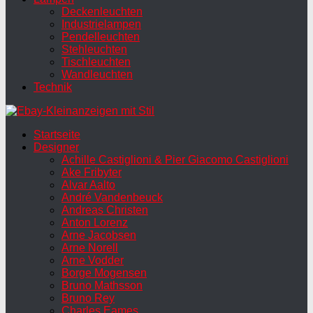
Deckenleuchten
Industrielampen
Pendelleuchten
Stehleuchten
Tischleuchten
Wandleuchten
Technik
Startseite
Designer
Achille Castiglioni & Pier Giacomo Castiglioni
Ake Fribyter
Alvar Aalto
André Vandenbeuck
Andreas Christen
Anton Lorenz
Arne Jacobsen
Arne Norell
Arne Vodder
Borge Mogensen
Bruno Mathsson
Bruno Rey
Charles Eames