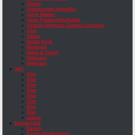
Uldum
Unbekannter Hersteller
Vatne Møbler
Vejen Polstermøbelfabrik
Vintage American Seating Company
Vitra
Vitsoe
Walter Knoll
Westnofa
Wilde & Spieth
Wilkhahn
Wittmann
Jahr
20er
30er
40er
50er
60er
70er
80er
90er
aktuell
Bundesland
Bayern
Baden-Württemberg