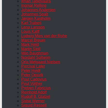
Ilmari Tapiovaara
Ingmar Relling
Johannes Andersen
Johannes Spalt
Jørgen Kastholm
Karl Trabert
Lena Larsson
Louis Kalff
Ludwig Mies van der Rohe
Marcel Breuer
Mark Held
Martin Stoll
Milo Baughman
Nordahl Solheim
Orla Mølgaard Nielsen
Percival Lafer
Peter Hvidt
Peter Opsvik
Poul Cadovius
Poul Volther
Preben Fabricius
Reinhold Adolf
Rudolf B. Glatzel
Sidse Werner
Sigurd Ressell