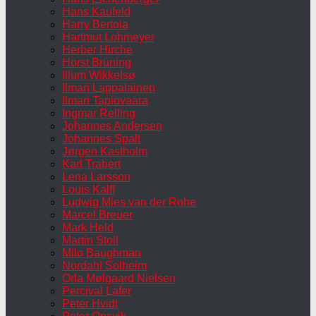
Hans Kaufeld
Harry Bertoia
Hartmut Lohmeyer
Herber Hirche
Horst Brüning
Illum Wikkelsø
Ilmari Lappalainen
Ilmari Tapiovaara
Ingmar Relling
Johannes Andersen
Johannes Spalt
Jørgen Kastholm
Karl Trabert
Lena Larsson
Louis Kalff
Ludwig Mies van der Rohe
Marcel Breuer
Mark Held
Martin Stoll
Milo Baughman
Nordahl Solheim
Orla Mølgaard Nielsen
Percival Lafer
Peter Hvidt