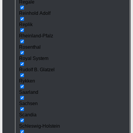
Regale
Reinhold Adolf
Replik
Rheinland-Pfalz
Rosenthal
Royal System
Rudolf B. Glatzel
Rykken
Saarland
Sachsen
Scandia
Schleswig-Holstein