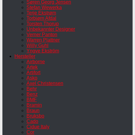
Søren Georg Jensen
Stefan Wewerka
Terje Ekstrøm
Torbjørn Afdal
Torsten Thorup
Unbekannter Designer
Verner Panton
Warren Plattner
Willy Guhl
Yngve Ekström
Hersteller
Airborne
Artek
Artifort
Asko
Axel Christensen
Behr
Benz
BMF
Bramin
Braun
Bruksbo
Cado
Cidue Italy
Cor