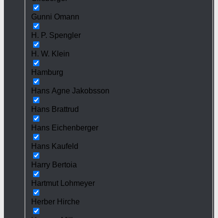
Gunni Omann
H. P. Spengler
H. W. Klein
Hamburg
Hans Agne Jakobsson
Hans Brattrud
Hans Eichenberger
Hans Kaufeld
Harry Bertoia
Hartmut Lohmeyer
Herber Hirche