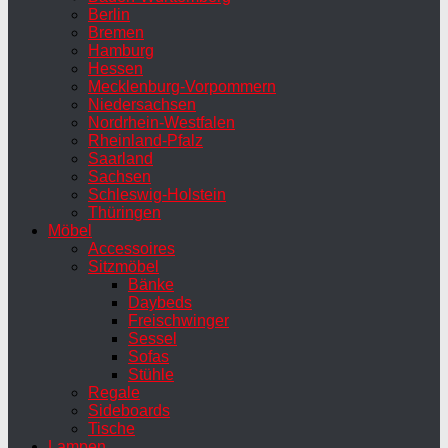
Berlin
Bremen
Hamburg
Hessen
Mecklenburg-Vorpommern
Niedersachsen
Nordrhein-Westfalen
Rheinland-Pfalz
Saarland
Sachsen
Schleswig-Holstein
Thüringen
Möbel
Accessoires
Sitzmöbel
Bänke
Daybeds
Freischwinger
Sessel
Sofas
Stühle
Regale
Sideboards
Tische
Lampen