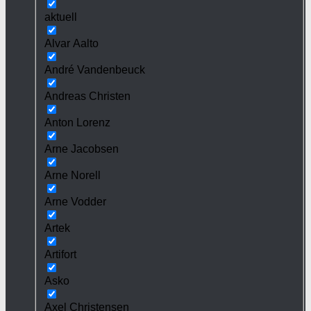
aktuell
Alvar Aalto
André Vandenbeuck
Andreas Christen
Anton Lorenz
Arne Jacobsen
Arne Norell
Arne Vodder
Artek
Artifort
Asko
Axel Christensen