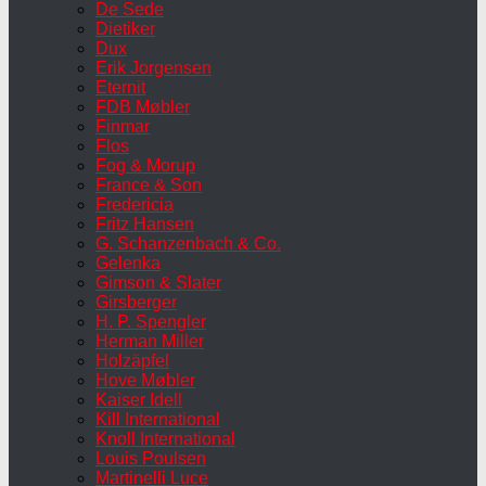
De Sede
Dietiker
Dux
Erik Jorgensen
Eternit
FDB Møbler
Finmar
Flos
Fog & Morup
France & Son
Fredericia
Fritz Hansen
G. Schanzenbach & Co.
Gelenka
Gimson & Slater
Girsberger
H. P. Spengler
Herman Miller
Holzäpfel
Hove Møbler
Kaiser Idell
Kill International
Knoll International
Louis Poulsen
Martinelli Luce