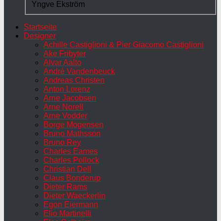
Yngve Ekström
Startseite
Designer
Achille Castiglioni & Pier Giacomo Castiglioni
Ake Fribyter
Alvar Aalto
André Vandenbeuck
Andreas Christen
Anton Lorenz
Arne Jacobsen
Arne Norell
Arne Vodder
Borge Mogensen
Bruno Mathsson
Bruno Rey
Charles Eames
Charles Pollock
Christian Dell
Claus Bonderup
Dieter Rams
Dieter Waeckerlin
Egon Eiermann
Elio Martinelli