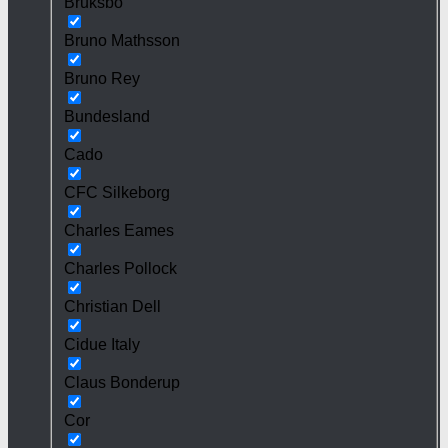
Bruksbo
Bruno Mathsson
Bruno Rey
Bundesland
Cado
CFC Silkeborg
Charles Eames
Charles Pollock
Christian Dell
Cidue Italy
Claus Bonderup
Cor