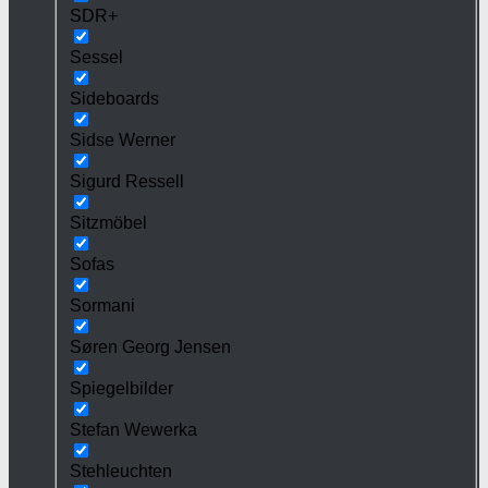
SDR+
Sessel
Sideboards
Sidse Werner
Sigurd Ressell
Sitzmöbel
Sofas
Sormani
Søren Georg Jensen
Spiegelbilder
Stefan Wewerka
Stehleuchten