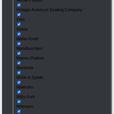
Verner Panton
Vintage American Seating Company
Vitra
Vitsoe
Walter Knoll
Wandleuchten
Warren Plattner
Westnofa
Wilde & Spieth
Wilkhahn
Willy Guhl
Wittmann