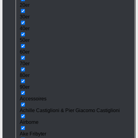
20er
30er
40er
50er
60er
70er
80er
90er
Accessoires
Achille Castiglioni & Pier Giacomo Castiglioni
Airborne
Ake Fribyter