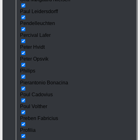
Paul Leidersdorff
Pendelleuchten
Percival Lafer
Peter Hvidt
Peter Opsvik
Philips
Pierantonio Bonacina
Poul Cadovius
Poul Volther
Preben Fabricius
Profilia