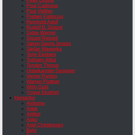
Peter Opsvik
Poul Cadovius
Poul Volther
Preben Fabricius
Reinhold Adolf
Rudolf B. Glatzel
Sidse Werner
Sigurd Ressell
Søren Georg Jensen
Stefan Wewerka
Terje Ekstrøm
Torbjørn Afdal
Torsten Thorup
Unbekannter Designer
Verner Panton
Warren Plattner
Willy Guhl
Yngve Ekström
Hersteller
Airborne
Artek
Artifort
Asko
Axel Christensen
Behr