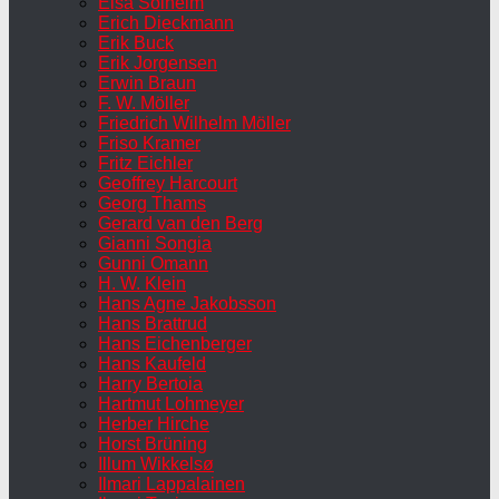
Elsa Solheim
Erich Dieckmann
Erik Buck
Erik Jorgensen
Erwin Braun
F. W. Möller
Friedrich Wilhelm Möller
Friso Kramer
Fritz Eichler
Geoffrey Harcourt
Georg Thams
Gerard van den Berg
Gianni Songia
Gunni Omann
H. W. Klein
Hans Agne Jakobsson
Hans Brattrud
Hans Eichenberger
Hans Kaufeld
Harry Bertoia
Hartmut Lohmeyer
Herber Hirche
Horst Brüning
Illum Wikkelsø
Ilmari Lappalainen