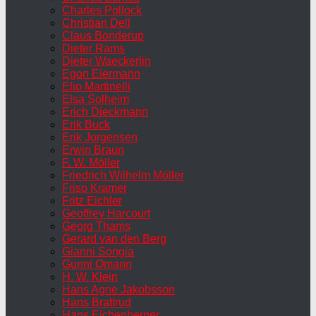
Charles Pollock
Christian Dell
Claus Bonderup
Dieter Rams
Dieter Waeckerlin
Egon Eiermann
Elio Martinelli
Elsa Solheim
Erich Dieckmann
Erik Buck
Erik Jorgensen
Erwin Braun
F. W. Möller
Friedrich Wilhelm Möller
Friso Kramer
Fritz Eichler
Geoffrey Harcourt
Georg Thams
Gerard van den Berg
Gianni Songia
Gunni Omann
H. W. Klein
Hans Agne Jakobsson
Hans Brattrud
Hans Eichenberger