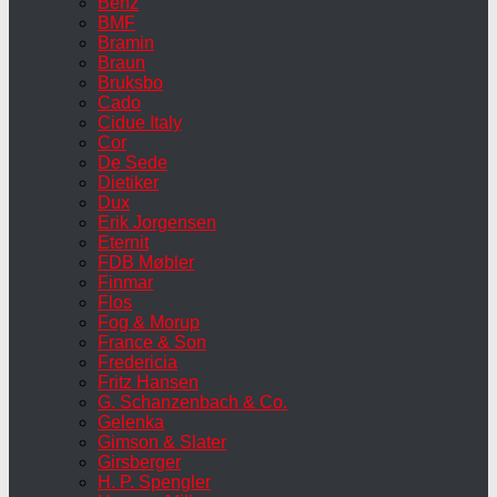
Benz
BMF
Bramin
Braun
Bruksbo
Cado
Cidue Italy
Cor
De Sede
Dietiker
Dux
Erik Jorgensen
Eternit
FDB Møbler
Finmar
Flos
Fog & Morup
France & Son
Fredericia
Fritz Hansen
G. Schanzenbach & Co.
Gelenka
Gimson & Slater
Girsberger
H. P. Spengler