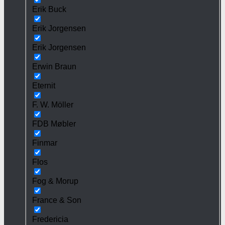
Erik Buck
Erik Jorgensen
Erik Jorgensen
Erwin Braun
Eternit
F. W. Möller
FDB Møbler
Finmar
Flos
Fog & Morup
France & Son
Fredericia