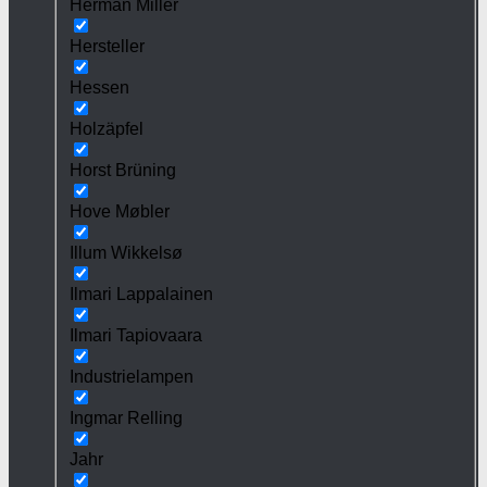
Herman Miller
Hersteller
Hessen
Holzäpfel
Horst Brüning
Hove Møbler
Illum Wikkelsø
Ilmari Lappalainen
Ilmari Tapiovaara
Industrielampen
Ingmar Relling
Jahr