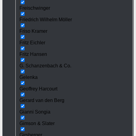
Freischwinger
Friedrich Wilhelm Möller
Friso Kramer
Fritz Eichler
Fritz Hansen
G. Schanzenbach & Co.
Gelenka
Geoffrey Harcourt
Gerard van den Berg
Gianni Songia
Gimson & Slater
Girsberger