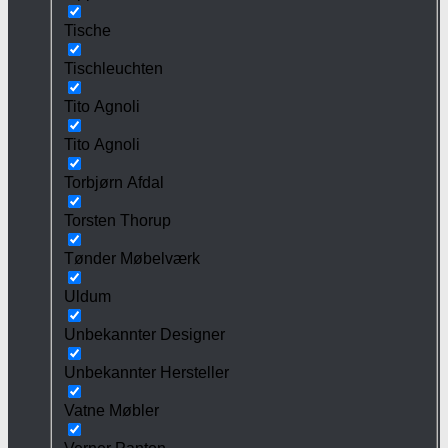
Tische
Tischleuchten
Tito Agnoli
Tito Agnoli
Torbjørn Afdal
Torsten Thorup
Tønder Møbelværk
Uldum
Unbekannter Designer
Unbekannter Hersteller
Vatne Møbler