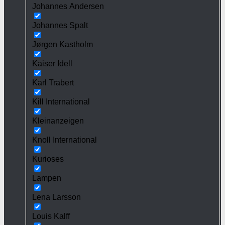
Johannes Andersen
Johannes Spalt
Jørgen Kastholm
Kaiser Idell
Karl Trabert
Kill International
Kleinanzeigen
Knoll International
Kurioses
Lampen
Lena Larsson
Louis Kalff