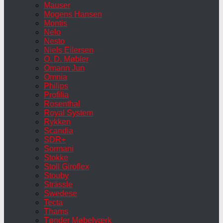
Mauser
Mogens Hansen
Montis
Nelo
Nesto
Niels Eilersen
O. D. Møbler
Omann Jun
Omnia
Philips
Profilia
Rosenthal
Royal System
Rykken
Scandia
SDR+
Sormani
Stokke
Stoll Giroflex
Stouby
Strässle
Swedese
Tecta
Thams
Tønder Møbelværk