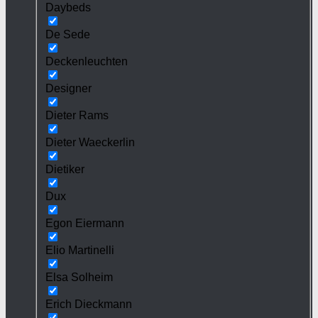
Daybeds
De Sede
Deckenleuchten
Designer
Dieter Rams
Dieter Waeckerlin
Dietiker
Dux
Egon Eiermann
Elio Martinelli
Elsa Solheim
Erich Dieckmann