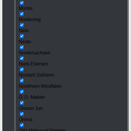
Montis
Musterring
Nelo
Nesto
Niedersachsen
Niels Eilersen
Nordahl Solheim
Nordrhein-Westfalen
O. D. Møbler
Omann Jun
Omnia
Orla Mølgaard Nielsen