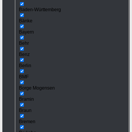
Baden-Württemberg
Bänke
Bayern
Behr
Benz
Berlin
BMF
Borge Mogensen
Bramin
Braun
Bremen