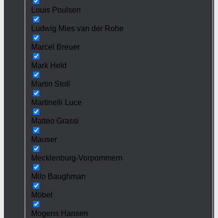
Louis Poulsen
Ludwig Mies van der Rohe
Marcel Breuer
Mark Held
Martin Stoll
Martinelli Luce
Matteo Grassi
Mauser
Mecklenburg-Vorpommern
Milo Baughman
Möbel
Mogens Hansen