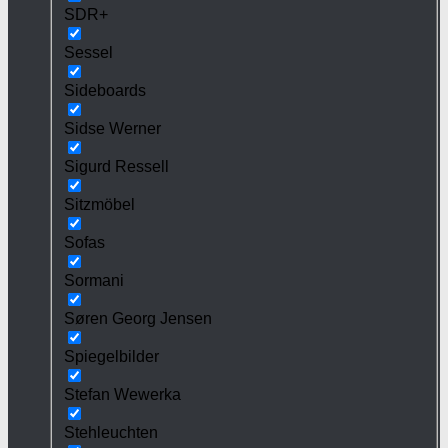
SDR+
Sessel
Sideboards
Sidse Werner
Sigurd Ressell
Sitzmöbel
Sofas
Sormani
Søren Georg Jensen
Spiegelbilder
Stefan Wewerka
Stehleuchten