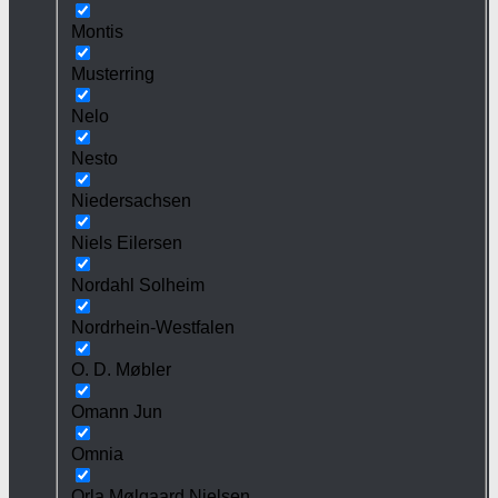
Montis
Musterring
Nelo
Nesto
Niedersachsen
Niels Eilersen
Nordahl Solheim
Nordrhein-Westfalen
O. D. Møbler
Omann Jun
Omnia
Orla Mølgaard Nielsen