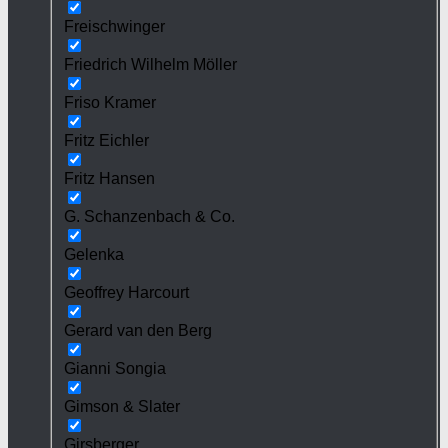
Freischwinger
Friedrich Wilhelm Möller
Friso Kramer
Fritz Eichler
Fritz Hansen
G. Schanzenbach & Co.
Gelenka
Geoffrey Harcourt
Gerard van den Berg
Gianni Songia
Gimson & Slater
Girsberger