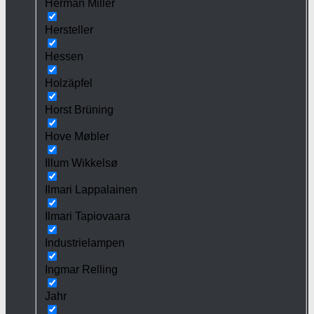
Herman Miller
Hersteller
Hessen
Holzäpfel
Horst Brüning
Hove Møbler
Illum Wikkelsø
Ilmari Lappalainen
Ilmari Tapiovaara
Industrielampen
Ingmar Relling
Jahr