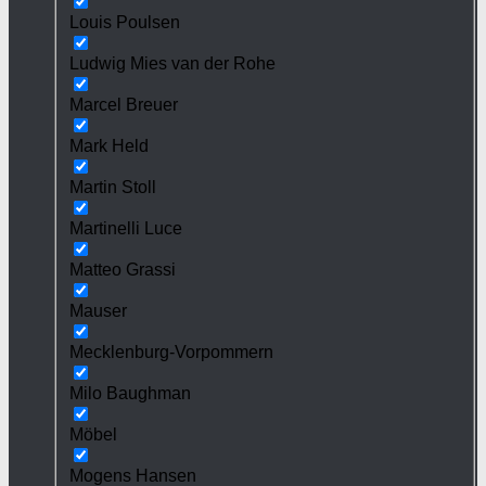
Louis Poulsen
Ludwig Mies van der Rohe
Marcel Breuer
Mark Held
Martin Stoll
Martinelli Luce
Matteo Grassi
Mauser
Mecklenburg-Vorpommern
Milo Baughman
Möbel
Mogens Hansen