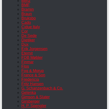
Benz
BMF
Bramin
Braun
Bruksbo
Cado
Cidue Italy
Cor
De Sede
Dietiker
Dux
Erik Jorgensen
Eternit
FDB Møbler
Finmar
Flos
Fog & Morup
France & Son
Fredericia
Fritz Hansen
G. Schanzenbach & Co.
Gelenka
Gimson & Slater
Girsberger
H. P. Spengler