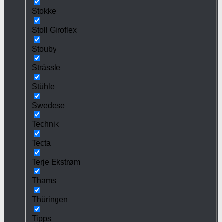
Stokke
Stoll Giroflex
Stouby
Strässle
Stühle
Swedese
Technik
Tecta
Terje Ekstrøm
Thams
Thüringen
Tipps