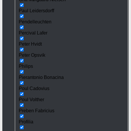
Paul Leidersdorff
Pendelleuchten
Percival Lafer
Peter Hvidt
Peter Opsvik
Philips
Pierantonio Bonacina
Poul Cadovius
Poul Volther
Preben Fabricius
Profilia