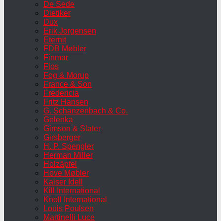
De Sede
Dietiker
Dux
Erik Jorgensen
Eternit
FDB Møbler
Finmar
Flos
Fog & Morup
France & Son
Fredericia
Fritz Hansen
G. Schanzenbach & Co.
Gelenka
Gimson & Slater
Girsberger
H. P. Spengler
Herman Miller
Holzäpfel
Hove Møbler
Kaiser Idell
Kill International
Knoll International
Louis Poulsen
Martinelli Luce