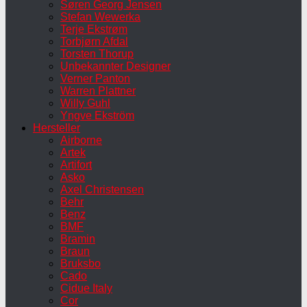
Søren Georg Jensen
Stefan Wewerka
Terje Ekstrøm
Torbjørn Afdal
Torsten Thorup
Unbekannter Designer
Verner Panton
Warren Plattner
Willy Guhl
Yngve Ekström
Hersteller
Airborne
Artek
Artifort
Asko
Axel Christensen
Behr
Benz
BMF
Bramin
Braun
Bruksbo
Cado
Cidue Italy
Cor