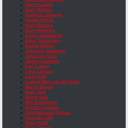
Hans Kaufeld
Harry Bertoia
Hartmut Lohmeyer
Herber Hirche
Horst Brüning
Illum Wikkelsø
Ilmari Lappalainen
Ilmari Tapiovaara
Ingmar Relling
Johannes Andersen
Johannes Spalt
Jørgen Kastholm
Karl Trabert
Lena Larsson
Louis Kalff
Ludwig Mies van der Rohe
Marcel Breuer
Mark Held
Martin Stoll
Milo Baughman
Nordahl Solheim
Orla Mølgaard Nielsen
Percival Lafer
Peter Hvidt