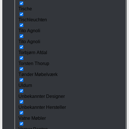
Tische
Tischleuchten
Tito Agnoli
Tito Agnoli
Torbjørn Afdal
Torsten Thorup
Tønder Møbelværk
Uldum
Unbekannter Designer
Unbekannter Hersteller
Vatne Møbler