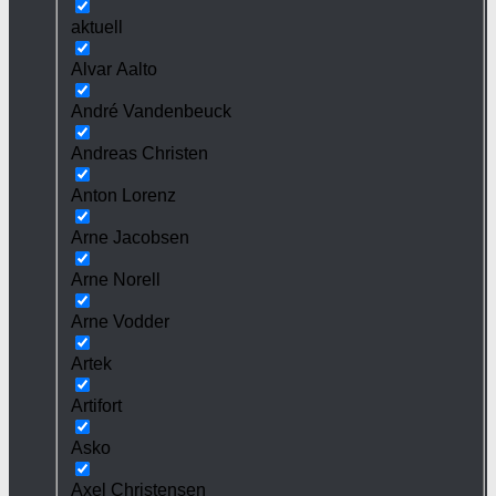
aktuell
Alvar Aalto
André Vandenbeuck
Andreas Christen
Anton Lorenz
Arne Jacobsen
Arne Norell
Arne Vodder
Artek
Artifort
Asko
Axel Christensen