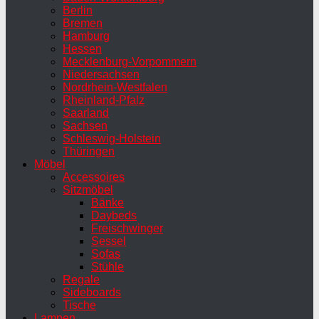
Berlin
Bremen
Hamburg
Hessen
Mecklenburg-Vorpommern
Niedersachsen
Nordrhein-Westfalen
Rheinland-Pfalz
Saarland
Sachsen
Schleswig-Holstein
Thüringen
Möbel
Accessoires
Sitzmöbel
Bänke
Daybeds
Freischwinger
Sessel
Sofas
Stühle
Regale
Sideboards
Tische
Lampen