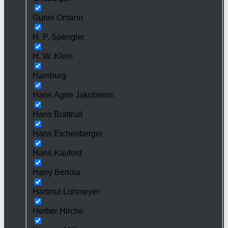
Gunni Omann
H. P. Spengler
H. W. Klein
Hamburg
Hans Agne Jakobsson
Hans Brattrud
Hans Eichenberger
Hans Kaufeld
Harry Bertoia
Hartmut Lohmeyer
Herber Hirche