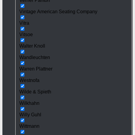
Verner Panton
Vintage American Seating Company
Vitra
Vitsoe
Walter Knoll
Wandleuchten
Warren Plattner
Westnofa
Wilde & Spieth
Wilkhahn
Willy Guhl
Wittmann