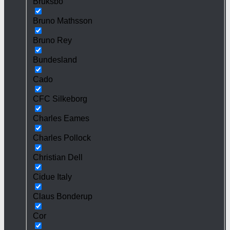
Bruksbo
Bruno Mathsson
Bruno Rey
Bundesland
Cado
CFC Silkeborg
Charles Eames
Charles Pollock
Christian Dell
Cidue Italy
Claus Bonderup
Cor