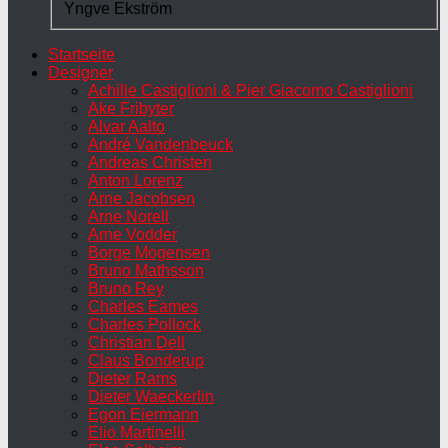
Yngve Ekström
Startseite
Designer
Achille Castiglioni & Pier Giacomo Castiglioni
Ake Fribyter
Alvar Aalto
André Vandenbeuck
Andreas Christen
Anton Lorenz
Arne Jacobsen
Arne Norell
Arne Vodder
Borge Mogensen
Bruno Mathsson
Bruno Rey
Charles Eames
Charles Pollock
Christian Dell
Claus Bonderup
Dieter Rams
Dieter Waeckerlin
Egon Eiermann
Elio Martinelli