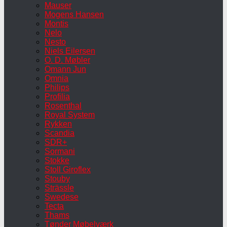
Mauser
Mogens Hansen
Montis
Nelo
Nesto
Niels Eilersen
O. D. Møbler
Omann Jun
Omnia
Philips
Profilia
Rosenthal
Royal System
Rykken
Scandia
SDR+
Sormani
Stokke
Stoll Giroflex
Stouby
Strässle
Swedese
Tecta
Thams
Tønder Møbelværk