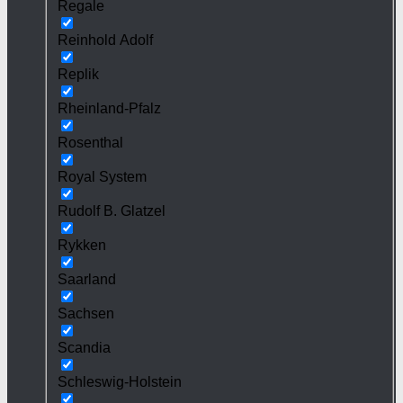
Regale
Reinhold Adolf
Replik
Rheinland-Pfalz
Rosenthal
Royal System
Rudolf B. Glatzel
Rykken
Saarland
Sachsen
Scandia
Schleswig-Holstein