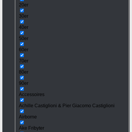
20er
30er
40er
50er
60er
70er
80er
90er
Accessoires
Achille Castiglioni & Pier Giacomo Castiglioni
Airborne
Ake Fribyter