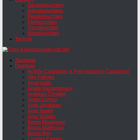
Deckenleuchten
Industrielampen
Pendelleuchten
Stehleuchten
Tischleuchten
Wandleuchten
Technik
Startseite
Designer
Achille Castiglioni & Pier Giacomo Castiglioni
Ake Fribyter
Alvar Aalto
André Vandenbeuck
Andreas Christen
Anton Lorenz
Arne Jacobsen
Arne Norell
Arne Vodder
Borge Mogensen
Bruno Mathsson
Bruno Rey
Charles Eames