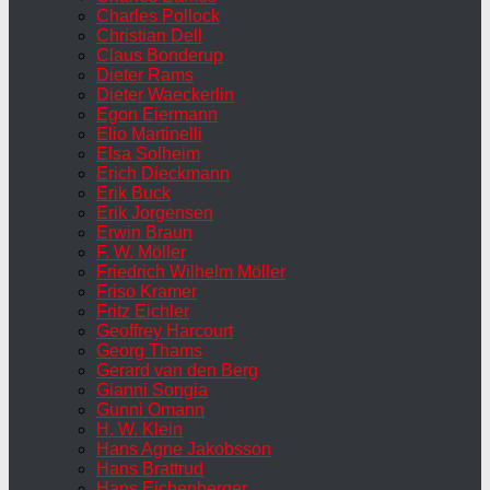
Charles Pollock
Christian Dell
Claus Bonderup
Dieter Rams
Dieter Waeckerlin
Egon Eiermann
Elio Martinelli
Elsa Solheim
Erich Dieckmann
Erik Buck
Erik Jorgensen
Erwin Braun
F. W. Möller
Friedrich Wilhelm Möller
Friso Kramer
Fritz Eichler
Geoffrey Harcourt
Georg Thams
Gerard van den Berg
Gianni Songia
Gunni Omann
H. W. Klein
Hans Agne Jakobsson
Hans Brattrud
Hans Eichenberger