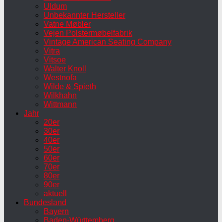
Uldum
Unbekannter Hersteller
Vatne Møbler
Vejen Polstermøbelfabrik
Vintage American Seating Company
Vitra
Vitsoe
Walter Knoll
Westnofa
Wilde & Spieth
Wilkhahn
Wittmann
Jahr
20er
30er
40er
50er
60er
70er
80er
90er
aktuell
Bundesland
Bayern
Baden-Württemberg