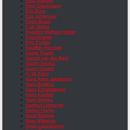
Elsa Solheim
Erich Dieckmann
Erik Buck
Erik Jorgensen
Erwin Braun
F. W. Möller
Friedrich Wilhelm Möller
Friso Kramer
Fritz Eichler
Geoffrey Harcourt
Georg Thams
Gerard van den Berg
Gianni Songia
Gunni Omann
H. W. Klein
Hans Agne Jakobsson
Hans Brattrud
Hans Eichenberger
Hans Kaufeld
Harry Bertoia
Hartmut Lohmeyer
Herber Hirche
Horst Brüning
Illum Wikkelsø
Ilmari Lappalainen