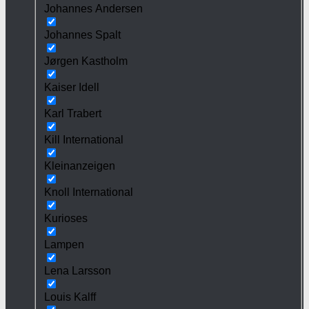
Johannes Andersen
Johannes Spalt
Jørgen Kastholm
Kaiser Idell
Karl Trabert
Kill International
Kleinanzeigen
Knoll International
Kurioses
Lampen
Lena Larsson
Louis Kalff