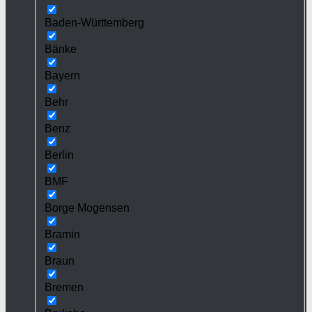
Baden-Württemberg
Bänke
Bayern
Behr
Benz
Berlin
BMF
Borge Mogensen
Bramin
Braun
Bremen