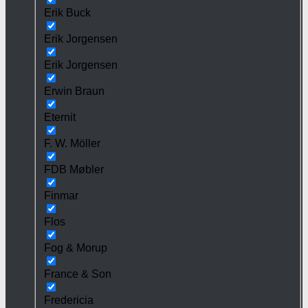
Erik Buck
Erik Jorgensen
Erik Jorgensen
Erwin Braun
Eternit
F. W. Möller
FDB Møbler
Finmar
Flos
Fog & Morup
France & Son
Fredericia