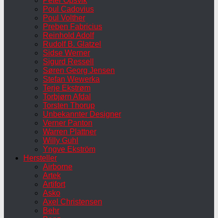
Peter Opsvik
Poul Cadovius
Poul Volther
Preben Fabricius
Reinhold Adolf
Rudolf B. Glatzel
Sidse Werner
Sigurd Ressell
Søren Georg Jensen
Stefan Wewerka
Terje Ekstrøm
Torbjørn Afdal
Torsten Thorup
Unbekannter Designer
Verner Panton
Warren Plattner
Willy Guhl
Yngve Ekström
Hersteller
Airborne
Artek
Artifort
Asko
Axel Christensen
Behr