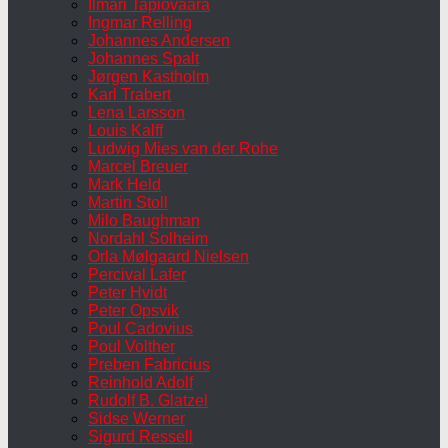
Ilmari Tapiovaara
Ingmar Relling
Johannes Andersen
Johannes Spalt
Jørgen Kastholm
Karl Trabert
Lena Larsson
Louis Kalff
Ludwig Mies van der Rohe
Marcel Breuer
Mark Held
Martin Stoll
Milo Baughman
Nordahl Solheim
Orla Mølgaard Nielsen
Percival Lafer
Peter Hvidt
Peter Opsvik
Poul Cadovius
Poul Volther
Preben Fabricius
Reinhold Adolf
Rudolf B. Glatzel
Sidse Werner
Sigurd Ressell