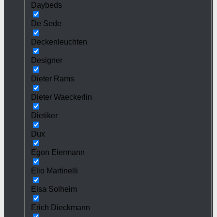
Daybeds
De Sede
Deckenleuchten
Designer
Dieter Rams
Dieter Waeckerlin
Dietiker
Dux
Egon Eiermann
Elio Martinelli
Elsa Solheim
Erich Dieckmann