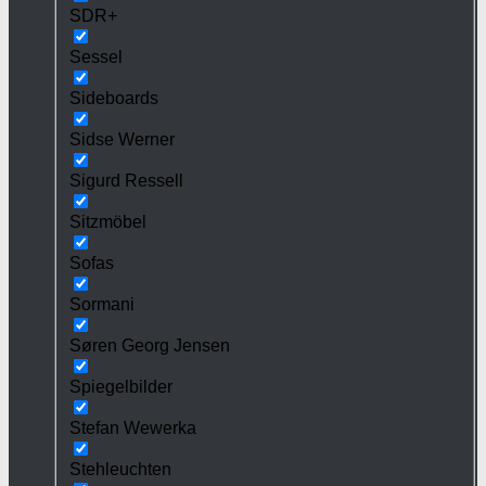
SDR+
Sessel
Sideboards
Sidse Werner
Sigurd Ressell
Sitzmöbel
Sofas
Sormani
Søren Georg Jensen
Spiegelbilder
Stefan Wewerka
Stehleuchten