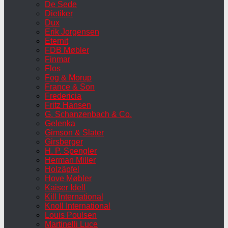
De Sede
Dietiker
Dux
Erik Jorgensen
Eternit
FDB Møbler
Finmar
Flos
Fog & Morup
France & Son
Fredericia
Fritz Hansen
G. Schanzenbach & Co.
Gelenka
Gimson & Slater
Girsberger
H. P. Spengler
Herman Miller
Holzäpfel
Hove Møbler
Kaiser Idell
Kill International
Knoll International
Louis Poulsen
Martinelli Luce