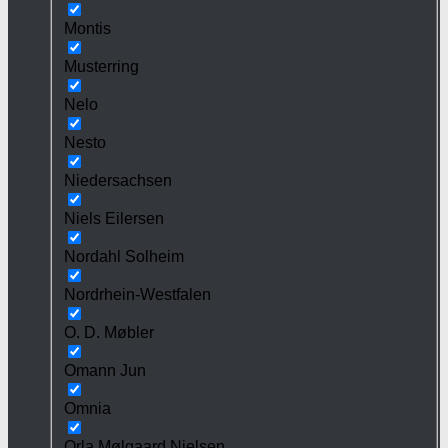
Montis
Musterring
Nelo
Nesto
Niedersachsen
Niels Eilersen
Nordahl Solheim
Nordrhein-Westfalen
O. D. Møbler
Omann Jun
Omnia
Orla Mølgaard Nielsen