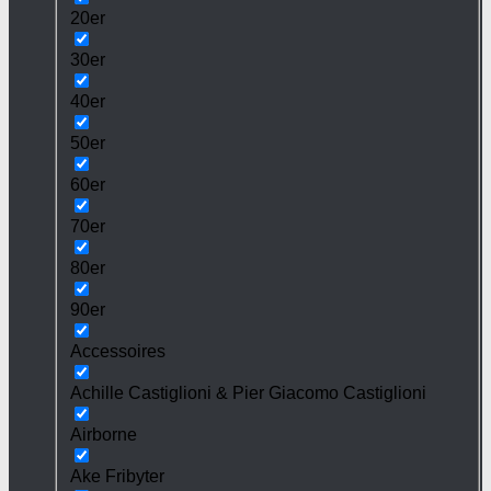
20er
30er
40er
50er
60er
70er
80er
90er
Accessoires
Achille Castiglioni & Pier Giacomo Castiglioni
Airborne
Ake Fribyter