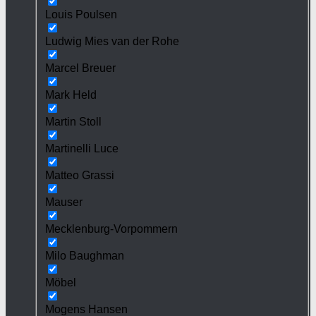
Louis Poulsen
Ludwig Mies van der Rohe
Marcel Breuer
Mark Held
Martin Stoll
Martinelli Luce
Matteo Grassi
Mauser
Mecklenburg-Vorpommern
Milo Baughman
Möbel
Mogens Hansen