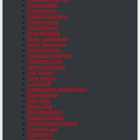
Hans Kaufeld
Harry Bertoia
Hartmut Lohmeyer
Herber Hirche
Horst Brüning
Illum Wikkelsø
Ilmari Lappalainen
Ilmari Tapiovaara
Ingmar Relling
Johannes Andersen
Johannes Spalt
Jørgen Kastholm
Karl Trabert
Lena Larsson
Louis Kalff
Ludwig Mies van der Rohe
Marcel Breuer
Mark Held
Martin Stoll
Milo Baughman
Nordahl Solheim
Orla Mølgaard Nielsen
Percival Lafer
Peter Hvidt