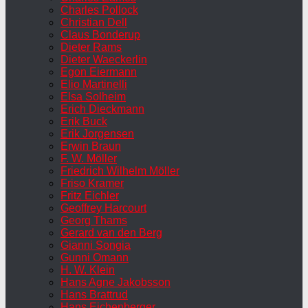
Charles Pollock
Christian Dell
Claus Bonderup
Dieter Rams
Dieter Waeckerlin
Egon Eiermann
Elio Martinelli
Elsa Solheim
Erich Dieckmann
Erik Buck
Erik Jorgensen
Erwin Braun
F. W. Möller
Friedrich Wilhelm Möller
Friso Kramer
Fritz Eichler
Geoffrey Harcourt
Georg Thams
Gerard van den Berg
Gianni Songia
Gunni Omann
H. W. Klein
Hans Agne Jakobsson
Hans Brattrud
Hans Eichenberger