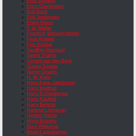
Elsa Solheim
Erich Dieckmann
Erik Buck
Erik Jorgensen
Erwin Braun
F. W. Möller
Friedrich Wilhelm Möller
Friso Kramer
Fritz Eichler
Geoffrey Harcourt
Georg Thams
Gerard van den Berg
Gianni Songia
Gunni Omann
H. W. Klein
Hans Agne Jakobsson
Hans Brattrud
Hans Eichenberger
Hans Kaufeld
Harry Bertoia
Hartmut Lohmeyer
Herber Hirche
Horst Brüning
Illum Wikkelsø
Ilmari Lappalainen