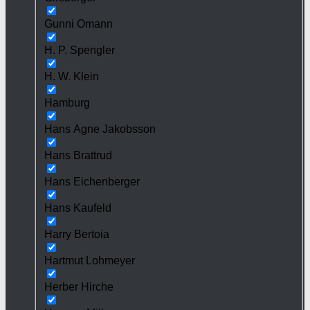
Gunni Omann
H. P. Spengler
H. W. Klein
Hamburg
Hans Agne Jakobsson
Hans Brattrud
Hans Eichenberger
Hans Kaufeld
Harry Bertoia
Hartmut Lohmeyer
Herber Hirche