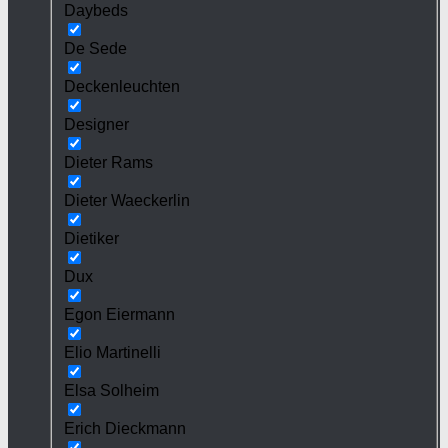
Daybeds
De Sede
Deckenleuchten
Designer
Dieter Rams
Dieter Waeckerlin
Dietiker
Dux
Egon Eiermann
Elio Martinelli
Elsa Solheim
Erich Dieckmann