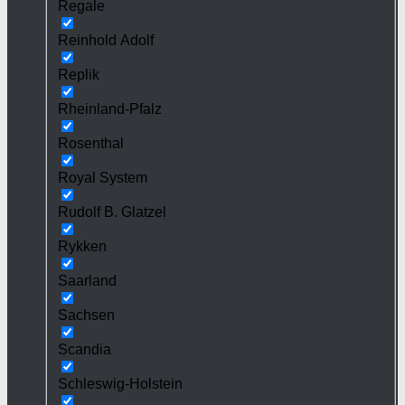
Regale
Reinhold Adolf
Replik
Rheinland-Pfalz
Rosenthal
Royal System
Rudolf B. Glatzel
Rykken
Saarland
Sachsen
Scandia
Schleswig-Holstein