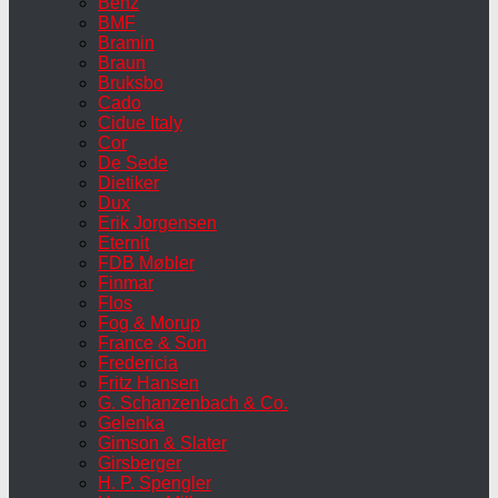
Benz
BMF
Bramin
Braun
Bruksbo
Cado
Cidue Italy
Cor
De Sede
Dietiker
Dux
Erik Jorgensen
Eternit
FDB Møbler
Finmar
Flos
Fog & Morup
France & Son
Fredericia
Fritz Hansen
G. Schanzenbach & Co.
Gelenka
Gimson & Slater
Girsberger
H. P. Spengler