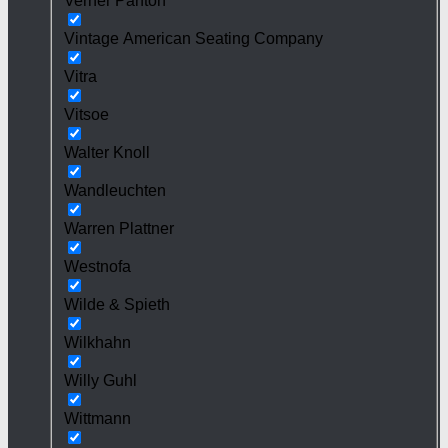
Verner Panton
Vintage American Seating Company
Vitra
Vitsoe
Walter Knoll
Wandleuchten
Warren Plattner
Westnofa
Wilde & Spieth
Wilkhahn
Willy Guhl
Wittmann