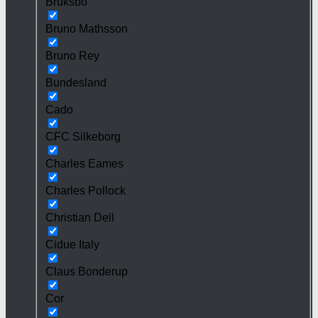
Bruksbo
Bruno Mathsson
Bruno Rey
Bundesland
Cado
CFC Silkeborg
Charles Eames
Charles Pollock
Christian Dell
Cidue Italy
Claus Bonderup
Cor