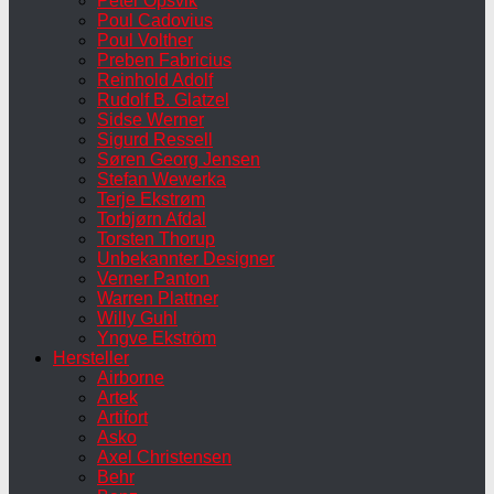
Peter Opsvik
Poul Cadovius
Poul Volther
Preben Fabricius
Reinhold Adolf
Rudolf B. Glatzel
Sidse Werner
Sigurd Ressell
Søren Georg Jensen
Stefan Wewerka
Terje Ekstrøm
Torbjørn Afdal
Torsten Thorup
Unbekannter Designer
Verner Panton
Warren Plattner
Willy Guhl
Yngve Ekström
Hersteller
Airborne
Artek
Artifort
Asko
Axel Christensen
Behr