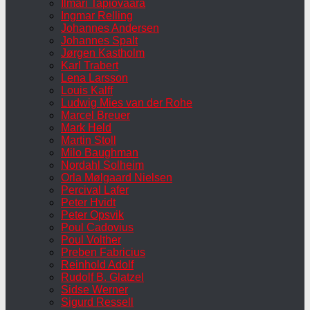
Ilmari Tapiovaara
Ingmar Relling
Johannes Andersen
Johannes Spalt
Jørgen Kastholm
Karl Trabert
Lena Larsson
Louis Kalff
Ludwig Mies van der Rohe
Marcel Breuer
Mark Held
Martin Stoll
Milo Baughman
Nordahl Solheim
Orla Mølgaard Nielsen
Percival Lafer
Peter Hvidt
Peter Opsvik
Poul Cadovius
Poul Volther
Preben Fabricius
Reinhold Adolf
Rudolf B. Glatzel
Sidse Werner
Sigurd Ressell