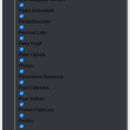
Paul Leidersdorff
Pendelleuchten
Percival Lafer
Peter Hvidt
Peter Opsvik
Philips
Pierantonio Bonacina
Poul Cadovius
Poul Volther
Preben Fabricius
Profilia