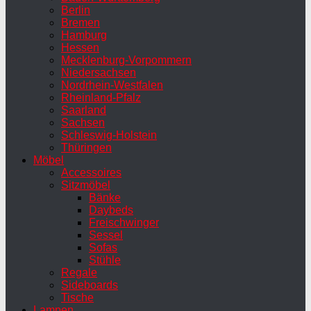
Berlin
Bremen
Hamburg
Hessen
Mecklenburg-Vorpommern
Niedersachsen
Nordrhein-Westfalen
Rheinland-Pfalz
Saarland
Sachsen
Schleswig-Holstein
Thüringen
Möbel
Accessoires
Sitzmöbel
Bänke
Daybeds
Freischwinger
Sessel
Sofas
Stühle
Regale
Sideboards
Tische
Lampen