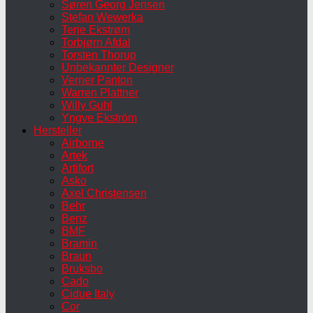
Søren Georg Jensen
Stefan Wewerka
Terje Ekstrøm
Torbjørn Afdal
Torsten Thorup
Unbekannter Designer
Verner Panton
Warren Plattner
Willy Guhl
Yngve Ekström
Hersteller
Airborne
Artek
Artifort
Asko
Axel Christensen
Behr
Benz
BMF
Bramin
Braun
Bruksbo
Cado
Cidue Italy
Cor