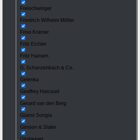
Freischwinger
Friedrich Wilhelm Möller
Friso Kramer
Fritz Eichler
Fritz Hansen
G. Schanzenbach & Co.
Gelenka
Geoffrey Harcourt
Gerard van den Berg
Gianni Songia
Gimson & Slater
Girsberger