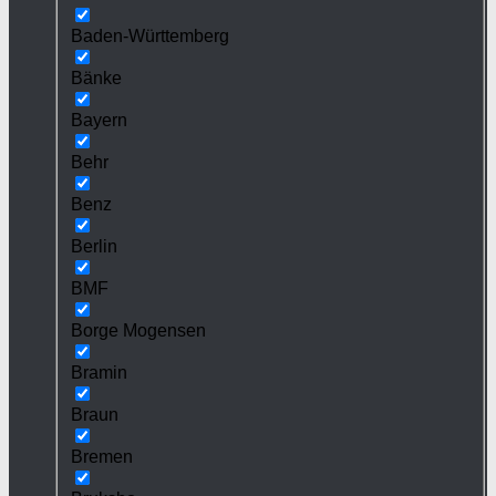
Baden-Württemberg
Bänke
Bayern
Behr
Benz
Berlin
BMF
Borge Mogensen
Bramin
Braun
Bremen