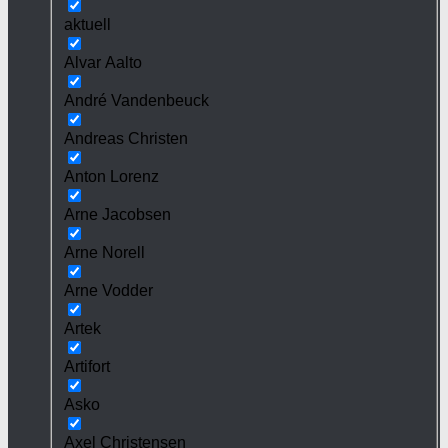
aktuell
Alvar Aalto
André Vandenbeuck
Andreas Christen
Anton Lorenz
Arne Jacobsen
Arne Norell
Arne Vodder
Artek
Artifort
Asko
Axel Christensen