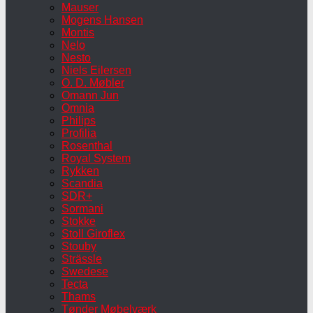
Mauser
Mogens Hansen
Montis
Nelo
Nesto
Niels Eilersen
O. D. Møbler
Omann Jun
Omnia
Philips
Profilia
Rosenthal
Royal System
Rykken
Scandia
SDR+
Sormani
Stokke
Stoll Giroflex
Stouby
Strässle
Swedese
Tecta
Thams
Tønder Møbelværk