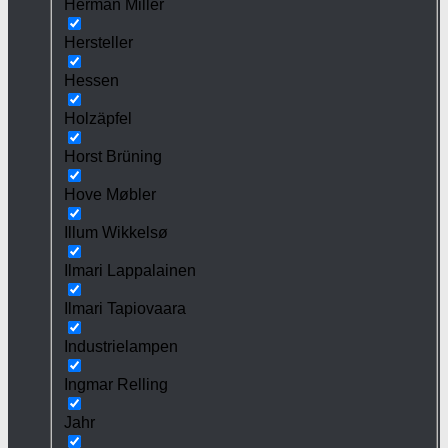
Herman Miller
Hersteller
Hessen
Holzäpfel
Horst Brüning
Hove Møbler
Illum Wikkelsø
Ilmari Lappalainen
Ilmari Tapiovaara
Industrielampen
Ingmar Relling
Jahr