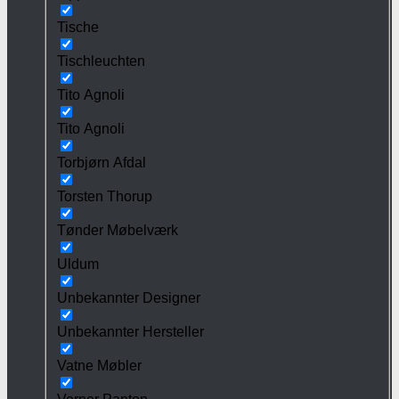
Tische
Tischleuchten
Tito Agnoli
Tito Agnoli
Torbjørn Afdal
Torsten Thorup
Tønder Møbelværk
Uldum
Unbekannter Designer
Unbekannter Hersteller
Vatne Møbler