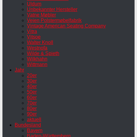
Uldum
Unbekannter Hersteller
Vatne Møbler
Vejen Polstermøbelfabrik
Vintage American Seating Company
Vitra
Vitsoe
Walter Knoll
Westnofa
Wilde & Spieth
Wilkhahn
Wittmann
Jahr
20er
30er
40er
50er
60er
70er
80er
90er
aktuell
Bundesland
Bayern
Baden-Württemberg