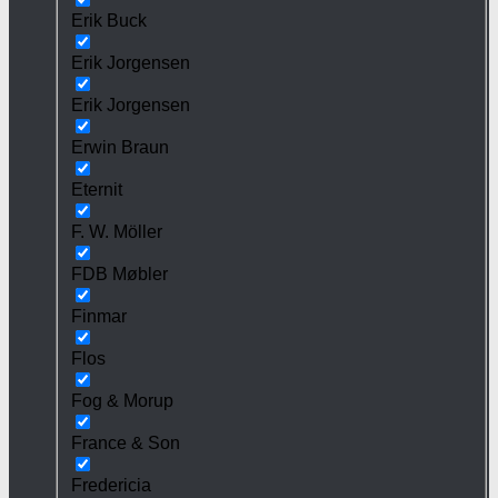
Erik Buck
Erik Jorgensen
Erik Jorgensen
Erwin Braun
Eternit
F. W. Möller
FDB Møbler
Finmar
Flos
Fog & Morup
France & Son
Fredericia