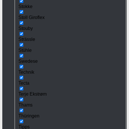
Stokke
Stoll Giroflex
Stouby
Strässle
Stühle
Swedese
Technik
Tecta
Terje Ekstrøm
Thams
Thüringen
Tipps