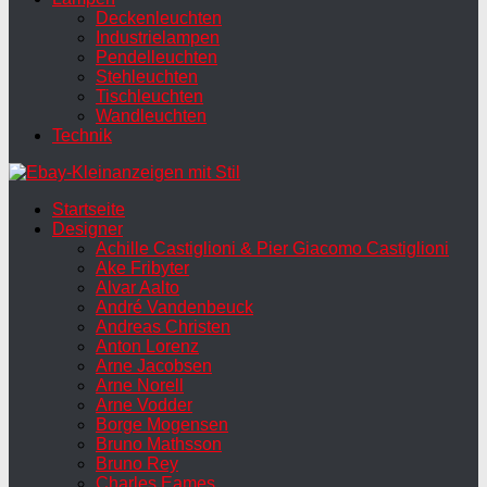
Deckenleuchten
Industrielampen
Pendelleuchten
Stehleuchten
Tischleuchten
Wandleuchten
Technik
Startseite
Designer
Achille Castiglioni & Pier Giacomo Castiglioni
Ake Fribyter
Alvar Aalto
André Vandenbeuck
Andreas Christen
Anton Lorenz
Arne Jacobsen
Arne Norell
Arne Vodder
Borge Mogensen
Bruno Mathsson
Bruno Rey
Charles Eames