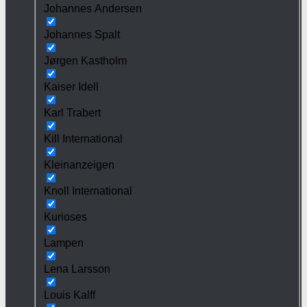
Johannes Andersen
Johannes Spalt
Jørgen Kastholm
Kaiser Idell
Karl Trabert
Kill International
Kleinanzeigen
Knoll International
Kurioses
Lampen
Lena Larsson
Louis Kalff