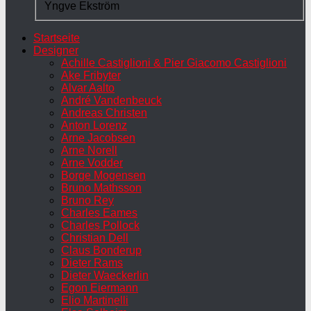
Yngve Ekström
Startseite
Designer
Achille Castiglioni & Pier Giacomo Castiglioni
Ake Fribyter
Alvar Aalto
André Vandenbeuck
Andreas Christen
Anton Lorenz
Arne Jacobsen
Arne Norell
Arne Vodder
Borge Mogensen
Bruno Mathsson
Bruno Rey
Charles Eames
Charles Pollock
Christian Dell
Claus Bonderup
Dieter Rams
Dieter Waeckerlin
Egon Eiermann
Elio Martinelli