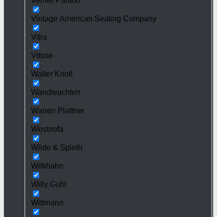
Verner Panton
Vintage American Seating Company
Vitra
Vitsoe
Walter Knoll
Wandleuchten
Warren Plattner
Westnofa
Wilde & Spieth
Wilkhahn
Willy Guhl
Wittmann