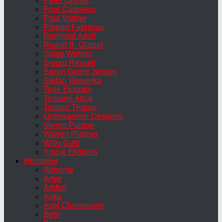
Peter Opsvik
Poul Cadovius
Poul Volther
Preben Fabricius
Reinhold Adolf
Rudolf B. Glatzel
Sidse Werner
Sigurd Ressell
Søren Georg Jensen
Stefan Wewerka
Terje Ekstrøm
Torbjørn Afdal
Torsten Thorup
Unbekannter Designer
Verner Panton
Warren Plattner
Willy Guhl
Yngve Ekström
Hersteller
Airborne
Artek
Artifort
Asko
Axel Christensen
Behr