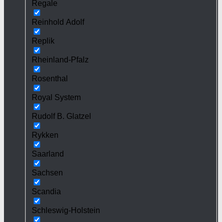
Regale
Reinhold Adolf
Replik
Rheinland-Pfalz
Rosenthal
Royal System
Rudolf B. Glatzel
Rykken
Saarland
Sachsen
Scandia
Schleswig-Holstein