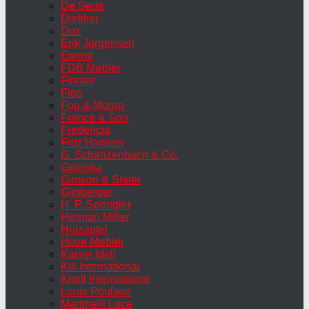
De Sede
Dietiker
Dux
Erik Jorgensen
Eternit
FDB Møbler
Finmar
Flos
Fog & Morup
France & Son
Fredericia
Fritz Hansen
G. Schanzenbach & Co.
Gelenka
Gimson & Slater
Girsberger
H. P. Spengler
Herman Miller
Holzäpfel
Hove Møbler
Kaiser Idell
Kill International
Knoll International
Louis Poulsen
Martinelli Luce