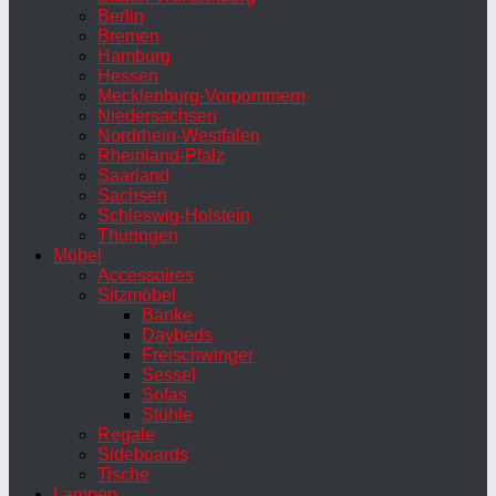
Berlin
Bremen
Hamburg
Hessen
Mecklenburg-Vorpommern
Niedersachsen
Nordrhein-Westfalen
Rheinland-Pfalz
Saarland
Sachsen
Schleswig-Holstein
Thüringen
Möbel
Accessoires
Sitzmöbel
Bänke
Daybeds
Freischwinger
Sessel
Sofas
Stühle
Regale
Sideboards
Tische
Lampen