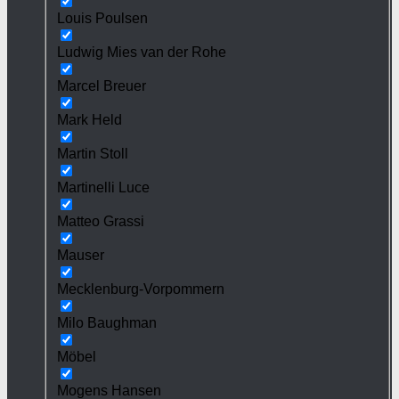
Louis Poulsen
Ludwig Mies van der Rohe
Marcel Breuer
Mark Held
Martin Stoll
Martinelli Luce
Matteo Grassi
Mauser
Mecklenburg-Vorpommern
Milo Baughman
Möbel
Mogens Hansen