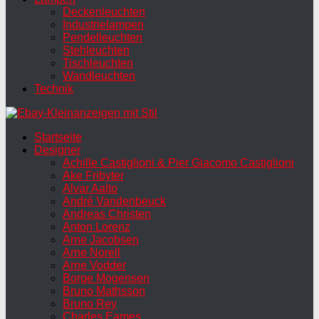
Deckenleuchten
Industrielampen
Pendelleuchten
Stehleuchten
Tischleuchten
Wandleuchten
Technik
Startseite
Designer
Achille Castiglioni & Pier Giacomo Castiglioni
Ake Fribyter
Alvar Aalto
André Vandenbeuck
Andreas Christen
Anton Lorenz
Arne Jacobsen
Arne Norell
Arne Vodder
Borge Mogensen
Bruno Mathsson
Bruno Rey
Charles Eames