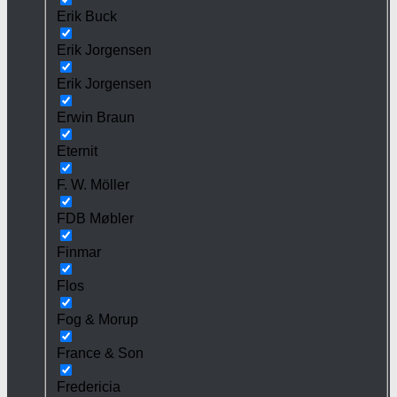
Erik Buck
Erik Jorgensen
Erik Jorgensen
Erwin Braun
Eternit
F. W. Möller
FDB Møbler
Finmar
Flos
Fog & Morup
France & Son
Fredericia