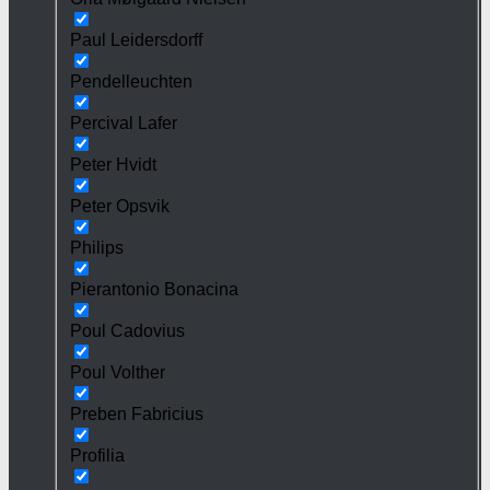
Paul Leidersdorff
Pendelleuchten
Percival Lafer
Peter Hvidt
Peter Opsvik
Philips
Pierantonio Bonacina
Poul Cadovius
Poul Volther
Preben Fabricius
Profilia