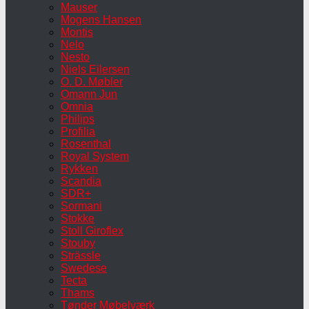
Mauser
Mogens Hansen
Montis
Nelo
Nesto
Niels Eilersen
O. D. Møbler
Omann Jun
Omnia
Philips
Profilia
Rosenthal
Royal System
Rykken
Scandia
SDR+
Sormani
Stokke
Stoll Giroflex
Stouby
Strässle
Swedese
Tecta
Thams
Tønder Møbelværk