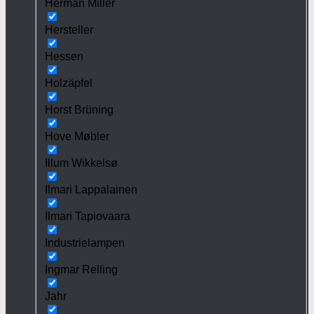
Herman Miller
Hersteller
Hessen
Holzäpfel
Horst Brüning
Hove Møbler
Illum Wikkelsø
Ilmari Lappalainen
Ilmari Tapiovaara
Industrielampen
Ingmar Relling
Jahr