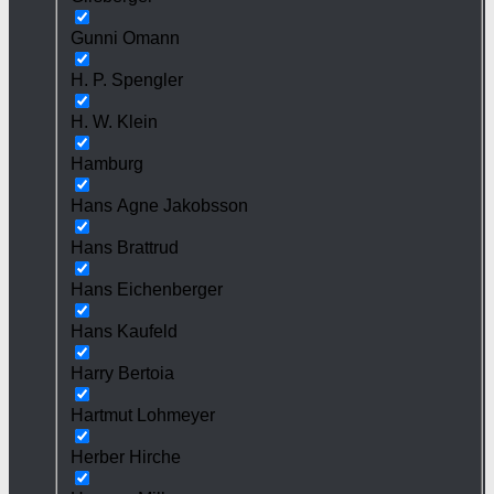
Gunni Omann
H. P. Spengler
H. W. Klein
Hamburg
Hans Agne Jakobsson
Hans Brattrud
Hans Eichenberger
Hans Kaufeld
Harry Bertoia
Hartmut Lohmeyer
Herber Hirche