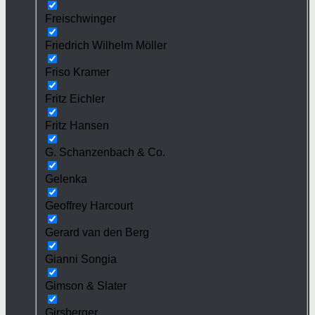
Freischwinger
Friedrich Wilhelm Möller
Friso Kramer
Fritz Eichler
Fritz Hansen
G. Schanzenbach & Co.
Gelenka
Geoffrey Harcourt
Gerard van den Berg
Gianni Songia
Gimson & Slater
Girsberger