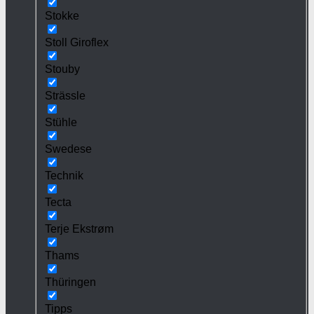
Stokke
Stoll Giroflex
Stouby
Strässle
Stühle
Swedese
Technik
Tecta
Terje Ekstrøm
Thams
Thüringen
Tipps