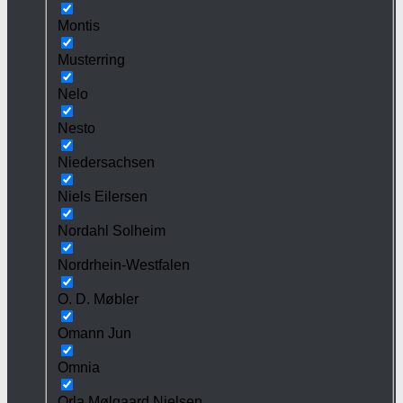
Montis
Musterring
Nelo
Nesto
Niedersachsen
Niels Eilersen
Nordahl Solheim
Nordrhein-Westfalen
O. D. Møbler
Omann Jun
Omnia
Orla Mølgaard Nielsen