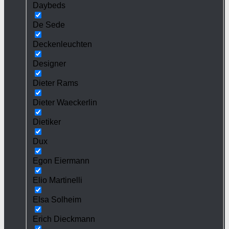
Daybeds
De Sede
Deckenleuchten
Designer
Dieter Rams
Dieter Waeckerlin
Dietiker
Dux
Egon Eiermann
Elio Martinelli
Elsa Solheim
Erich Dieckmann