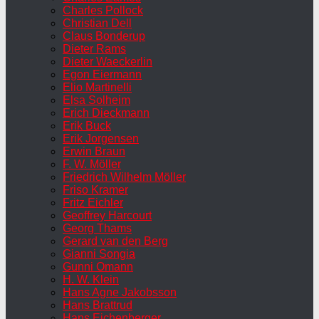
Charles Pollock
Christian Dell
Claus Bonderup
Dieter Rams
Dieter Waeckerlin
Egon Eiermann
Elio Martinelli
Elsa Solheim
Erich Dieckmann
Erik Buck
Erik Jorgensen
Erwin Braun
F. W. Möller
Friedrich Wilhelm Möller
Friso Kramer
Fritz Eichler
Geoffrey Harcourt
Georg Thams
Gerard van den Berg
Gianni Songia
Gunni Omann
H. W. Klein
Hans Agne Jakobsson
Hans Brattrud
Hans Eichenberger