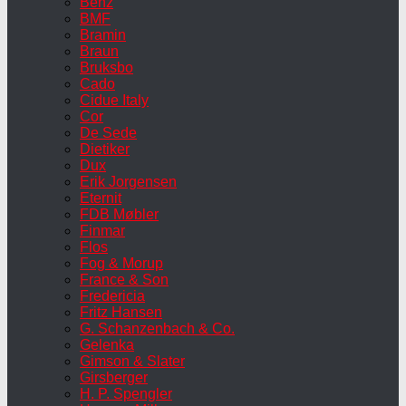
Benz
BMF
Bramin
Braun
Bruksbo
Cado
Cidue Italy
Cor
De Sede
Dietiker
Dux
Erik Jorgensen
Eternit
FDB Møbler
Finmar
Flos
Fog & Morup
France & Son
Fredericia
Fritz Hansen
G. Schanzenbach & Co.
Gelenka
Gimson & Slater
Girsberger
H. P. Spengler