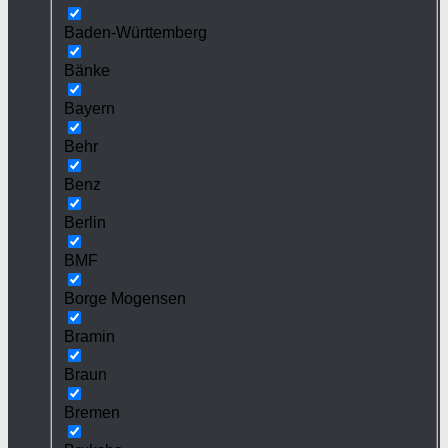
Baden-Württemberg
Bänke
Bayern
Behr
Benz
Berlin
BMF
Borge Mogensen
Bramin
Braun
Bremen