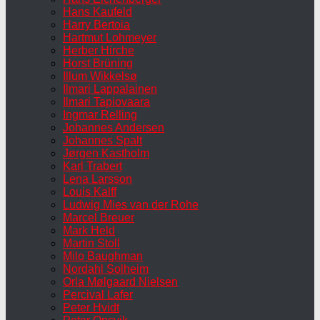
Hans Kaufeld
Harry Bertoia
Hartmut Lohmeyer
Herber Hirche
Horst Brüning
Illum Wikkelsø
Ilmari Lappalainen
Ilmari Tapiovaara
Ingmar Relling
Johannes Andersen
Johannes Spalt
Jørgen Kastholm
Karl Trabert
Lena Larsson
Louis Kalff
Ludwig Mies van der Rohe
Marcel Breuer
Mark Held
Martin Stoll
Milo Baughman
Nordahl Solheim
Orla Mølgaard Nielsen
Percival Lafer
Peter Hvidt