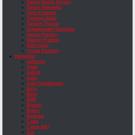
Søren Georg Jensen
Stefan Wewerka
Terje Ekstrøm
Torbjørn Afdal
Torsten Thorup
Unbekannter Designer
Verner Panton
Warren Plattner
Willy Guhl
Yngve Ekström
Hersteller
Airborne
Artek
Artifort
Asko
Axel Christensen
Behr
Benz
BMF
Bramin
Braun
Bruksbo
Cado
Cidue Italy
Cor