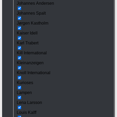
Johannes Andersen
Johannes Spalt
Jørgen Kastholm
Kaiser Idell
Karl Trabert
Kill International
Kleinanzeigen
Knoll International
Kurioses
Lampen
Lena Larsson
Louis Kalff