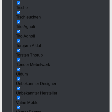
Tische
Tischleuchten
Tito Agnoli
Tito Agnoli
Torbjørn Afdal
Torsten Thorup
Tønder Møbelværk
Uldum
Unbekannter Designer
Unbekannter Hersteller
Vatne Møbler