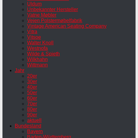
Uldum
Unbekannter Hersteller
Vatne Møbler
Vejen Polstermøbelfabrik
Vintage American Seating Company
Vitra
Vitsoe
Walter Knoll
Westnofa
Wilde & Spieth
Wilkhahn
Wittmann
Jahr
20er
30er
40er
50er
60er
70er
80er
90er
aktuell
Bundesland
Bayern
Baden-Württemberg