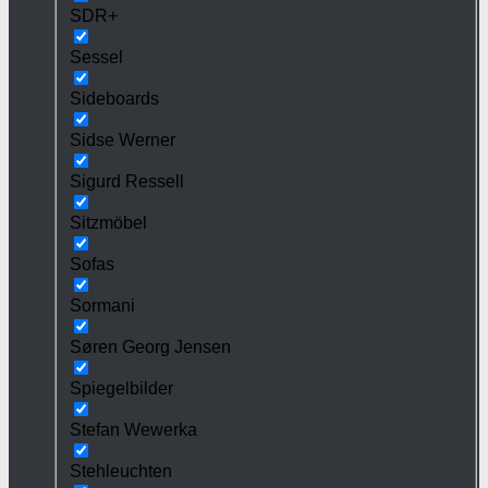
SDR+
Sessel
Sideboards
Sidse Werner
Sigurd Ressell
Sitzmöbel
Sofas
Sormani
Søren Georg Jensen
Spiegelbilder
Stefan Wewerka
Stehleuchten