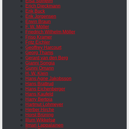
Elsa Solheim
Erich Dieckmann
Erik Buck
Erik Jorgensen
Erwin Braun
F. W. Möller
Friedrich Wilhelm Möller
Friso Kramer
Fritz Eichler
Geoffrey Harcourt
Georg Thams
Gerard van den Berg
Gianni Songia
Gunni Omann
H. W. Klein
Hans Agne Jakobsson
Hans Brattrud
Hans Eichenberger
Hans Kaufeld
Harry Bertoia
Hartmut Lohmeyer
Herber Hirche
Horst Brüning
Illum Wikkelsø
Ilmari Lappalainen