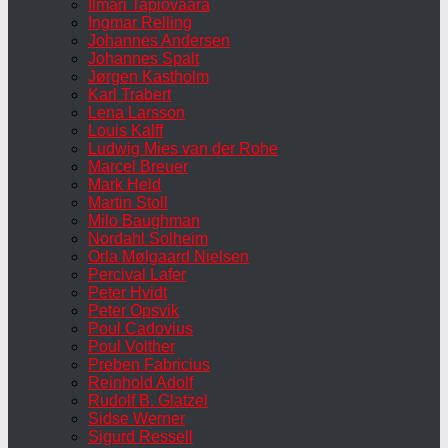
Ilmari Tapiovaara
Ingmar Relling
Johannes Andersen
Johannes Spalt
Jørgen Kastholm
Karl Trabert
Lena Larsson
Louis Kalff
Ludwig Mies van der Rohe
Marcel Breuer
Mark Held
Martin Stoll
Milo Baughman
Nordahl Solheim
Orla Mølgaard Nielsen
Percival Lafer
Peter Hvidt
Peter Opsvik
Poul Cadovius
Poul Volther
Preben Fabricius
Reinhold Adolf
Rudolf B. Glatzel
Sidse Werner
Sigurd Ressell