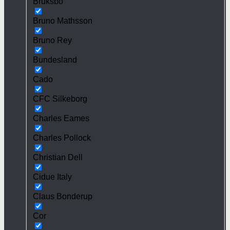
Bruksbo
Bruno Mathsson
Bruno Rey
Bundesland
Cado
CFC Silkeborg
Charles Eames
Charles Pollock
Christian Dell
Cidue Italy
Claus Bonderup
Cor