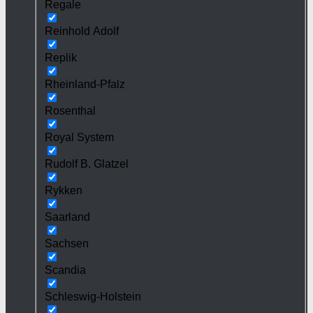
Regale
Reinhold Adolf
Replik
Rheinland-Pfalz
Rosenthal
Royal System
Rudolf B. Glatzel
Rykken
Saarland
Sachsen
Scandia
Schleswig-Holstein