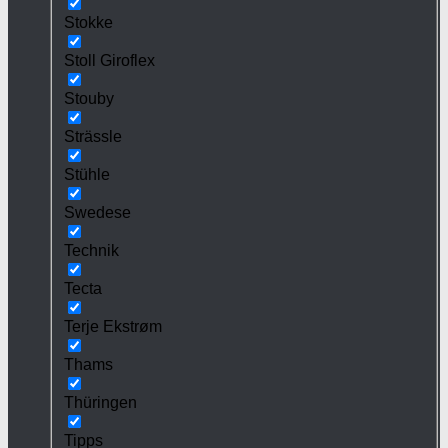
Stokke
Stoll Giroflex
Stouby
Strässle
Stühle
Swedese
Technik
Tecta
Terje Ekstrøm
Thams
Thüringen
Tipps