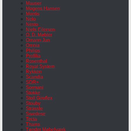
Mauser
Mogens Hansen
Montis
Nelo
Nesto
Niels Eilersen
O. D. Møbler
Omann Jun
Omnia
Philips
Profilia
Rosenthal
Royal System
Rykken
Scandia
SDR+
Sormani
Stokke
Stoll Giroflex
Stouby
Strässle
Swedese
Tecta
Thams
Tønder Møbelværk