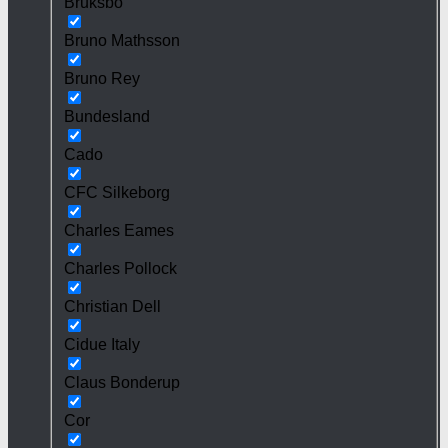
Bruksbo
Bruno Mathsson
Bruno Rey
Bundesland
Cado
CFC Silkeborg
Charles Eames
Charles Pollock
Christian Dell
Cidue Italy
Claus Bonderup
Cor