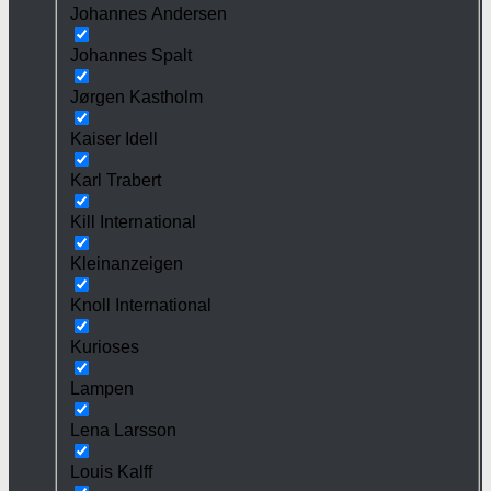
Johannes Andersen
Johannes Spalt
Jørgen Kastholm
Kaiser Idell
Karl Trabert
Kill International
Kleinanzeigen
Knoll International
Kurioses
Lampen
Lena Larsson
Louis Kalff