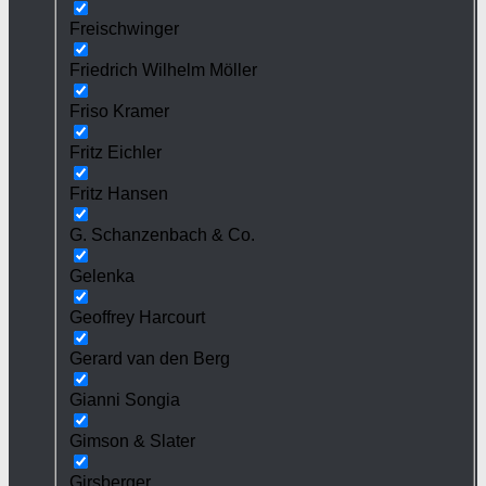
Freischwinger
Friedrich Wilhelm Möller
Friso Kramer
Fritz Eichler
Fritz Hansen
G. Schanzenbach & Co.
Gelenka
Geoffrey Harcourt
Gerard van den Berg
Gianni Songia
Gimson & Slater
Girsberger