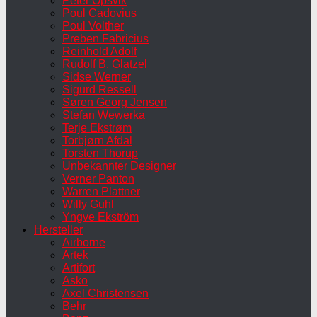
Peter Opsvik
Poul Cadovius
Poul Volther
Preben Fabricius
Reinhold Adolf
Rudolf B. Glatzel
Sidse Werner
Sigurd Ressell
Søren Georg Jensen
Stefan Wewerka
Terje Ekstrøm
Torbjørn Afdal
Torsten Thorup
Unbekannter Designer
Verner Panton
Warren Plattner
Willy Guhl
Yngve Ekström
Hersteller
Airborne
Artek
Artifort
Asko
Axel Christensen
Behr