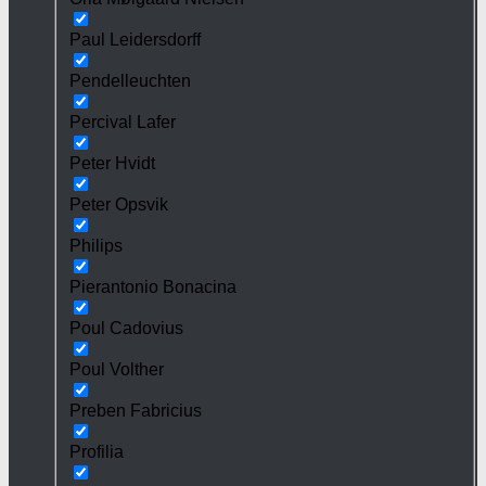
Paul Leidersdorff
Pendelleuchten
Percival Lafer
Peter Hvidt
Peter Opsvik
Philips
Pierantonio Bonacina
Poul Cadovius
Poul Volther
Preben Fabricius
Profilia