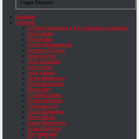
Yngve Ekström
Startseite
Designer
Achille Castiglioni & Pier Giacomo Castiglioni
Ake Fribyter
Alvar Aalto
André Vandenbeuck
Andreas Christen
Anton Lorenz
Arne Jacobsen
Arne Norell
Arne Vodder
Borge Mogensen
Bruno Mathsson
Bruno Rey
Charles Eames
Charles Pollock
Christian Dell
Claus Bonderup
Dieter Rams
Dieter Waeckerlin
Egon Eiermann
Elio Martinelli