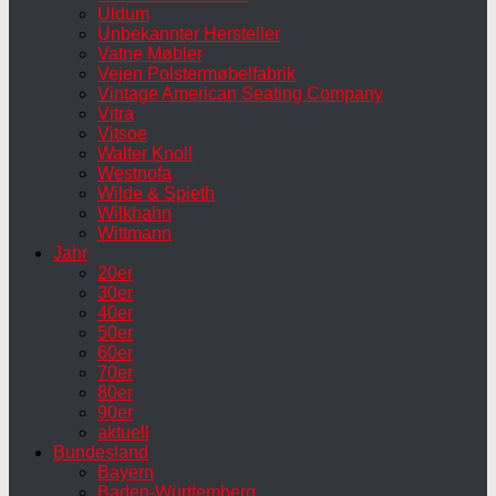
Uldum
Unbekannter Hersteller
Vatne Møbler
Vejen Polstermøbelfabrik
Vintage American Seating Company
Vitra
Vitsoe
Walter Knoll
Westnofa
Wilde & Spieth
Wilkhahn
Wittmann
Jahr
20er
30er
40er
50er
60er
70er
80er
90er
aktuell
Bundesland
Bayern
Baden-Württemberg