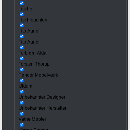
Tische
Tischleuchten
Tito Agnoli
Tito Agnoli
Torbjørn Afdal
Torsten Thorup
Tønder Møbelværk
Uldum
Unbekannter Designer
Unbekannter Hersteller
Vatne Møbler