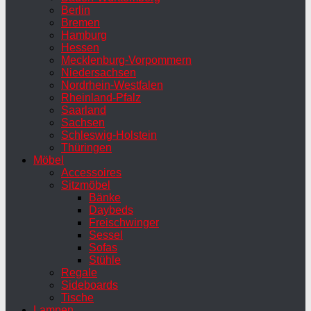
Berlin
Bremen
Hamburg
Hessen
Mecklenburg-Vorpommern
Niedersachsen
Nordrhein-Westfalen
Rheinland-Pfalz
Saarland
Sachsen
Schleswig-Holstein
Thüringen
Möbel
Accessoires
Sitzmöbel
Bänke
Daybeds
Freischwinger
Sessel
Sofas
Stühle
Regale
Sideboards
Tische
Lampen