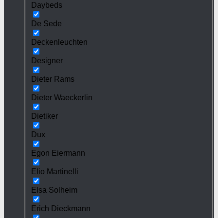
Daybeds
De Sede
Deckenleuchten
Designer
Dieter Rams
Dieter Waeckerlin
Dietiker
Dux
Egon Eiermann
Elio Martinelli
Elsa Solheim
Erich Dieckmann