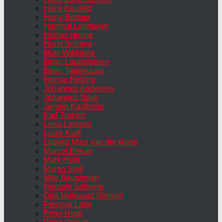
Hans Kaufeld
Harry Bertoia
Hartmut Lohmeyer
Herber Hirche
Horst Brüning
Illum Wikkelsø
Ilmari Lappalainen
Ilmari Tapiovaara
Ingmar Relling
Johannes Andersen
Johannes Spalt
Jørgen Kastholm
Karl Trabert
Lena Larsson
Louis Kalff
Ludwig Mies van der Rohe
Marcel Breuer
Mark Held
Martin Stoll
Milo Baughman
Nordahl Solheim
Orla Mølgaard Nielsen
Percival Lafer
Peter Hvidt