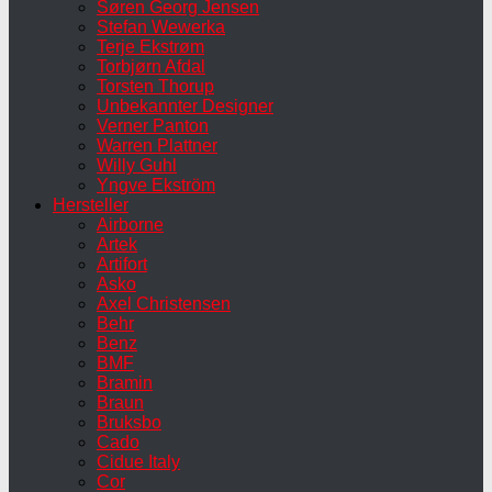
Søren Georg Jensen
Stefan Wewerka
Terje Ekstrøm
Torbjørn Afdal
Torsten Thorup
Unbekannter Designer
Verner Panton
Warren Plattner
Willy Guhl
Yngve Ekström
Hersteller
Airborne
Artek
Artifort
Asko
Axel Christensen
Behr
Benz
BMF
Bramin
Braun
Bruksbo
Cado
Cidue Italy
Cor