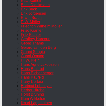
Elsa Solheim
Erich Dieckmann
Erik Buck
Erik Jorgensen
Erwin Braun
F. W. Möller
Friedrich Wilhelm Möller
Friso Kramer
Fritz Eichler
Geoffrey Harcourt
Georg Thams
Gerard van den Berg
Gianni Songia
Gunni Omann
H. W. Klein
Hans Agne Jakobsson
Hans Brattrud
Hans Eichenberger
Hans Kaufeld
Harry Bertoia
Hartmut Lohmeyer
Herber Hirche
Horst Brüning
Illum Wikkelsø
Ilmari Lappalainen