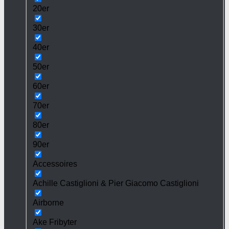
20er
30er
40er
50er
60er
70er
80er
90er
Accessoires
Achille Castiglioni & Pier Giacomo Castiglioni
Airborne
Ake Fribyter