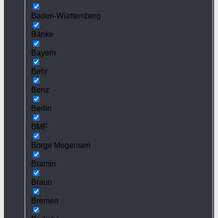
Baden-Württemberg
Bänke
Bayern
Behr
Benz
Berlin
BMF
Borge Mogensen
Bramin
Braun
Bremen