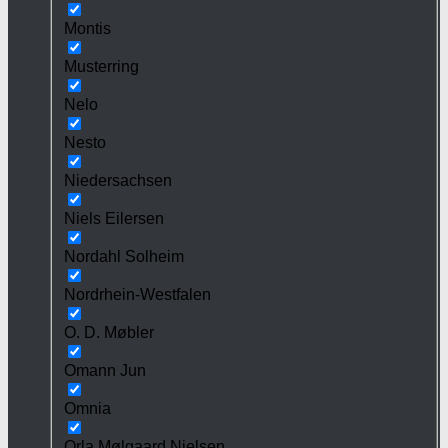
Montis
Musterring
Nelo
Nesto
Niedersachsen
Niels Eilersen
Nordahl Solheim
Nordrhein-Westfalen
O. D. Møbler
Omann Jun
Omnia
Orla Mølgaard Nielsen