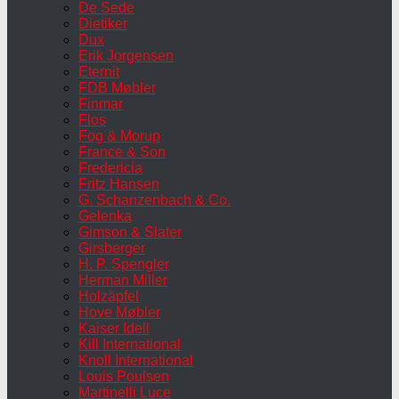
De Sede
Dietiker
Dux
Erik Jorgensen
Eternit
FDB Møbler
Finmar
Flos
Fog & Morup
France & Son
Fredericia
Fritz Hansen
G. Schanzenbach & Co.
Gelenka
Gimson & Slater
Girsberger
H. P. Spengler
Herman Miller
Holzäpfel
Hove Møbler
Kaiser Idell
Kill International
Knoll International
Louis Poulsen
Martinelli Luce