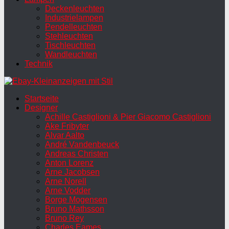
Deckenleuchten
Industrielampen
Pendelleuchten
Stehleuchten
Tischleuchten
Wandleuchten
Technik
Startseite
Designer
Achille Castiglioni & Pier Giacomo Castiglioni
Ake Fribyter
Alvar Aalto
André Vandenbeuck
Andreas Christen
Anton Lorenz
Arne Jacobsen
Arne Norell
Arne Vodder
Borge Mogensen
Bruno Mathsson
Bruno Rey
Charles Eames