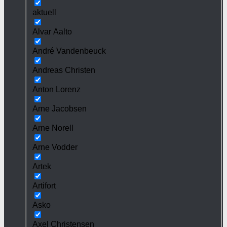
aktuell
Alvar Aalto
André Vandenbeuck
Andreas Christen
Anton Lorenz
Arne Jacobsen
Arne Norell
Arne Vodder
Artek
Artifort
Asko
Axel Christensen