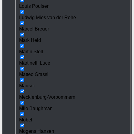
Louis Poulsen
Ludwig Mies van der Rohe
Marcel Breuer
Mark Held
Martin Stoll
Martinelli Luce
Matteo Grassi
Mauser
Mecklenburg-Vorpommern
Milo Baughman
Möbel
Mogens Hansen