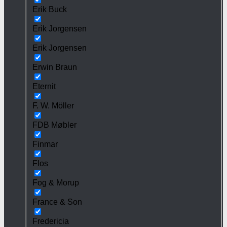
Erik Buck
Erik Jorgensen
Erik Jorgensen
Erwin Braun
Eternit
F. W. Möller
FDB Møbler
Finmar
Flos
Fog & Morup
France & Son
Fredericia