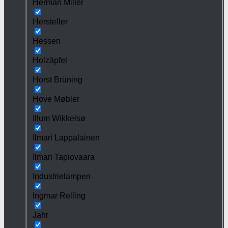
Herman Miller
Hersteller
Hessen
Holzäpfel
Horst Brüning
Hove Møbler
Illum Wikkelsø
Ilmari Lappalainen
Ilmari Tapiovaara
Industrielampen
Ingmar Relling
Jahr