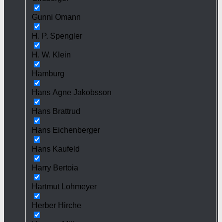
Gunni Omann
H. P. Spengler
H. W. Klein
Hamburg
Hans Agne Jakobsson
Hans Brattrud
Hans Eichenberger
Hans Kaufeld
Harry Bertoia
Hartmut Lohmeyer
Herber Hirche