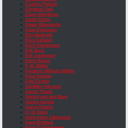
Charles Pollock
Christian Dell
Claus Bonderup
Dieter Rams
Dieter Waeckerlin
Egon Eiermann
Elio Martinelli
Elsa Solheim
Erich Dieckmann
Erik Buck
Erik Jorgensen
Erwin Braun
F. W. Möller
Friedrich Wilhelm Möller
Friso Kramer
Fritz Eichler
Geoffrey Harcourt
Georg Thams
Gerard van den Berg
Gianni Songia
Gunni Omann
H. W. Klein
Hans Agne Jakobsson
Hans Brattrud
Hans Eichenberger