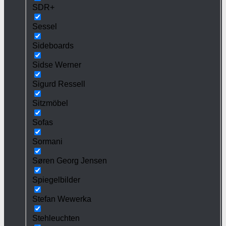
SDR+
Sessel
Sideboards
Sidse Werner
Sigurd Ressell
Sitzmöbel
Sofas
Sormani
Søren Georg Jensen
Spiegelbilder
Stefan Wewerka
Stehleuchten