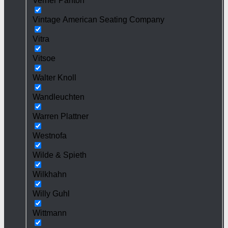
Verner Panton
Vintage American Seating Company
Vitra
Vitsoe
Walter Knoll
Wandleuchten
Warren Plattner
Westnofa
Wilde & Spieth
Wilkhahn
Willy Guhl
Wittmann