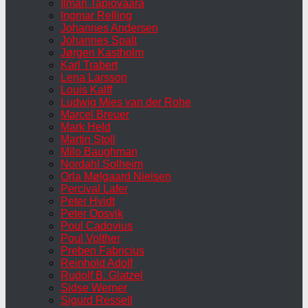
Ilmari Tapiovaara
Ingmar Relling
Johannes Andersen
Johannes Spalt
Jørgen Kastholm
Karl Trabert
Lena Larsson
Louis Kalff
Ludwig Mies van der Rohe
Marcel Breuer
Mark Held
Martin Stoll
Milo Baughman
Nordahl Solheim
Orla Mølgaard Nielsen
Percival Lafer
Peter Hvidt
Peter Opsvik
Poul Cadovius
Poul Volther
Preben Fabricius
Reinhold Adolf
Rudolf B. Glatzel
Sidse Werner
Sigurd Ressell