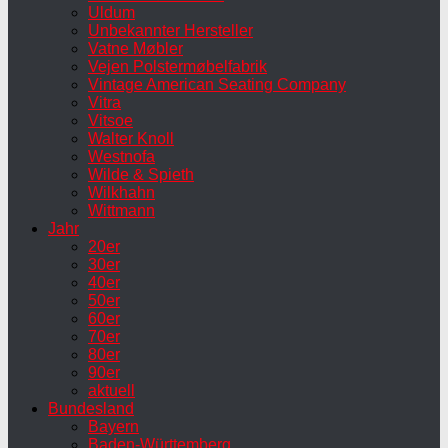
Uldum
Unbekannter Hersteller
Vatne Møbler
Vejen Polstermøbelfabrik
Vintage American Seating Company
Vitra
Vitsoe
Walter Knoll
Westnofa
Wilde & Spieth
Wilkhahn
Wittmann
Jahr
20er
30er
40er
50er
60er
70er
80er
90er
aktuell
Bundesland
Bayern
Baden-Württemberg