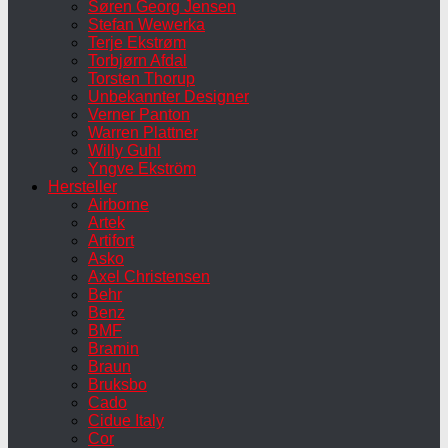
Søren Georg Jensen
Stefan Wewerka
Terje Ekstrøm
Torbjørn Afdal
Torsten Thorup
Unbekannter Designer
Verner Panton
Warren Plattner
Willy Guhl
Yngve Ekström
Hersteller
Airborne
Artek
Artifort
Asko
Axel Christensen
Behr
Benz
BMF
Bramin
Braun
Bruksbo
Cado
Cidue Italy
Cor