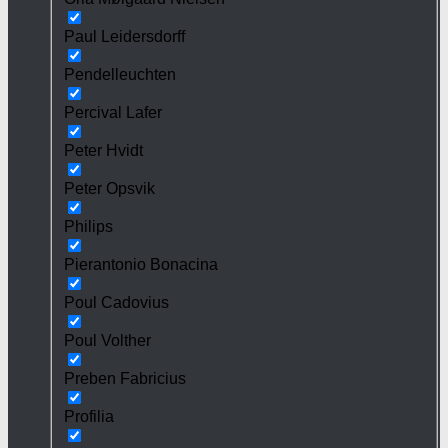
Paul Leidersdorff
Pendelleuchten
Percival Lafer
Peter Hvidt
Peter Opsvik
Philips
Pierantonio Bonacina
Poul Cadovius
Poul Volther
Preben Fabricius
Profilia