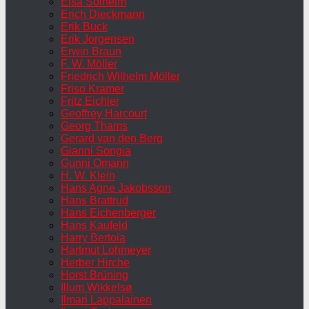
Elsa Solheim
Erich Dieckmann
Erik Buck
Erik Jorgensen
Erwin Braun
F. W. Möller
Friedrich Wilhelm Möller
Friso Kramer
Fritz Eichler
Geoffrey Harcourt
Georg Thams
Gerard van den Berg
Gianni Songia
Gunni Omann
H. W. Klein
Hans Agne Jakobsson
Hans Brattrud
Hans Eichenberger
Hans Kaufeld
Harry Bertoia
Hartmut Lohmeyer
Herber Hirche
Horst Brüning
Illum Wikkelsø
Ilmari Lappalainen