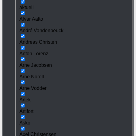
aktuell
Alvar Aalto
André Vandenbeuck
Andreas Christen
Anton Lorenz
Arne Jacobsen
Arne Norell
Arne Vodder
Artek
Artifort
Asko
Axel Christensen