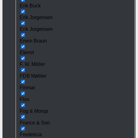
Erik Buck
Erik Jorgensen
Erik Jorgensen
Erwin Braun
Eternit
F. W. Möller
FDB Møbler
Finmar
Flos
Fog & Morup
France & Son
Fredericia