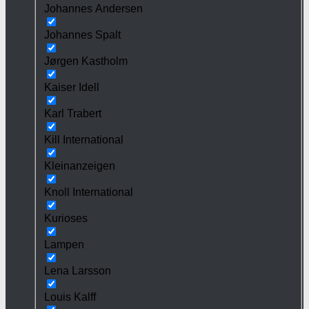
Johannes Andersen
Johannes Spalt
Jørgen Kastholm
Kaiser Idell
Karl Trabert
Kill International
Kleinanzeigen
Knoll International
Kurioses
Lampen
Lena Larsson
Louis Kalff