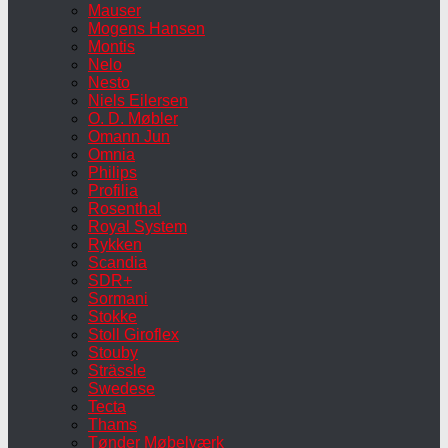
Mauser
Mogens Hansen
Montis
Nelo
Nesto
Niels Eilersen
O. D. Møbler
Omann Jun
Omnia
Philips
Profilia
Rosenthal
Royal System
Rykken
Scandia
SDR+
Sormani
Stokke
Stoll Giroflex
Stouby
Strässle
Swedese
Tecta
Thams
Tønder Møbelværk