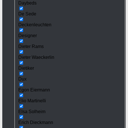
Daybeds
De Sede
Deckenleuchten
Designer
Dieter Rams
Dieter Waeckerlin
Dietiker
Dux
Egon Eiermann
Elio Martinelli
Elsa Solheim
Erich Dieckmann