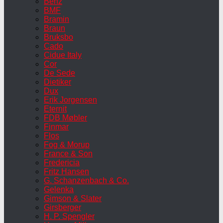
Benz
BMF
Bramin
Braun
Bruksbo
Cado
Cidue Italy
Cor
De Sede
Dietiker
Dux
Erik Jorgensen
Eternit
FDB Møbler
Finmar
Flos
Fog & Morup
France & Son
Fredericia
Fritz Hansen
G. Schanzenbach & Co.
Gelenka
Gimson & Slater
Girsberger
H. P. Spengler