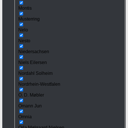
Montis
Musterring
Nelo
Nesto
Niedersachsen
Niels Eilersen
Nordahl Solheim
Nordrhein-Westfalen
O. D. Møbler
Omann Jun
Omnia
Orla Mølgaard Nielsen