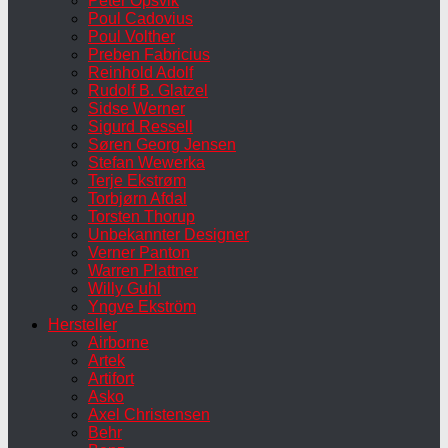
Peter Opsvik
Poul Cadovius
Poul Volther
Preben Fabricius
Reinhold Adolf
Rudolf B. Glatzel
Sidse Werner
Sigurd Ressell
Søren Georg Jensen
Stefan Wewerka
Terje Ekstrøm
Torbjørn Afdal
Torsten Thorup
Unbekannter Designer
Verner Panton
Warren Plattner
Willy Guhl
Yngve Ekström
Hersteller
Airborne
Artek
Artifort
Asko
Axel Christensen
Behr