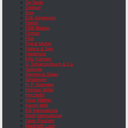
De Sede
Dietiker
Dux
Erik Jorgensen
Eternit
FDB Møbler
Finmar
Flos
Fog & Morup
France & Son
Fredericia
Fritz Hansen
G. Schanzenbach & Co.
Gelenka
Gimson & Slater
Girsberger
H. P. Spengler
Herman Miller
Holzäpfel
Hove Møbler
Kaiser Idell
Kill International
Knoll International
Louis Poulsen
Martinelli Luce