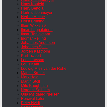
Hans Kaufeld
Harry Bertoia
Hartmut Lohmeyer
Herber Hirche
Horst Brüning
Illum Wikkelsø
Ilmari Lappalainen
Ilmari Tapiovaara
Ingmar Relling
Johannes Andersen
Johannes Spalt
Jørgen Kastholm
Karl Trabert
Lena Larsson
Louis Kalff
Ludwig Mies van der Rohe
Marcel Breuer
Mark Held
Martin Stoll
Milo Baughman
Nordahl Solheim
Orla Mølgaard Nielsen
Percival Lafer
Peter Hvidt