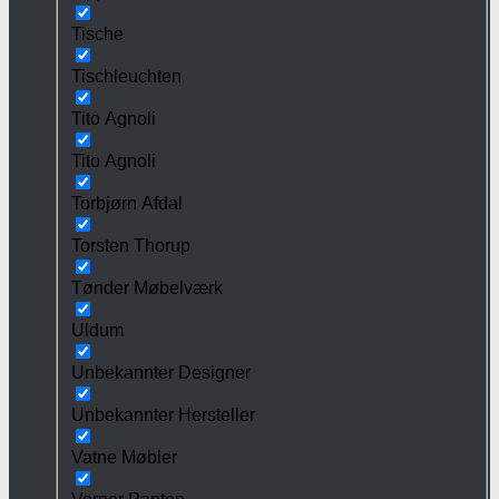
Tische
Tischleuchten
Tito Agnoli
Tito Agnoli
Torbjørn Afdal
Torsten Thorup
Tønder Møbelværk
Uldum
Unbekannter Designer
Unbekannter Hersteller
Vatne Møbler