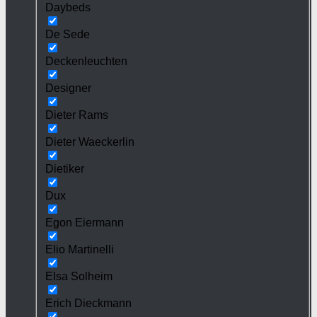
Daybeds
De Sede
Deckenleuchten
Designer
Dieter Rams
Dieter Waeckerlin
Dietiker
Dux
Egon Eiermann
Elio Martinelli
Elsa Solheim
Erich Dieckmann