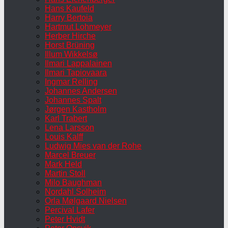
Hans Kaufeld
Harry Bertoia
Hartmut Lohmeyer
Herber Hirche
Horst Brüning
Illum Wikkelsø
Ilmari Lappalainen
Ilmari Tapiovaara
Ingmar Relling
Johannes Andersen
Johannes Spalt
Jørgen Kastholm
Karl Trabert
Lena Larsson
Louis Kalff
Ludwig Mies van der Rohe
Marcel Breuer
Mark Held
Martin Stoll
Milo Baughman
Nordahl Solheim
Orla Mølgaard Nielsen
Percival Lafer
Peter Hvidt