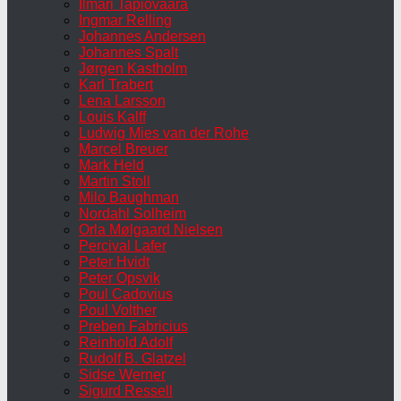
Ilmari Tapiovaara
Ingmar Relling
Johannes Andersen
Johannes Spalt
Jørgen Kastholm
Karl Trabert
Lena Larsson
Louis Kalff
Ludwig Mies van der Rohe
Marcel Breuer
Mark Held
Martin Stoll
Milo Baughman
Nordahl Solheim
Orla Mølgaard Nielsen
Percival Lafer
Peter Hvidt
Peter Opsvik
Poul Cadovius
Poul Volther
Preben Fabricius
Reinhold Adolf
Rudolf B. Glatzel
Sidse Werner
Sigurd Ressell