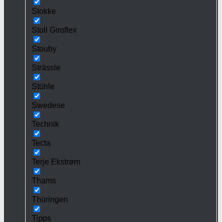
Stokke
Stoll Giroflex
Stouby
Strässle
Stühle
Swedese
Technik
Tecta
Terje Ekstrøm
Thams
Thüringen
Tipps