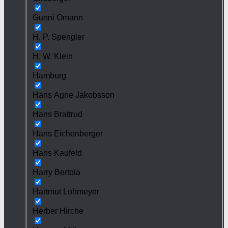
Gunni Omann
H. P. Spengler
H. W. Klein
Hamburg
Hans Agne Jakobsson
Hans Brattrud
Hans Eichenberger
Hans Kaufeld
Harry Bertoia
Hartmut Lohmeyer
Herber Hirche