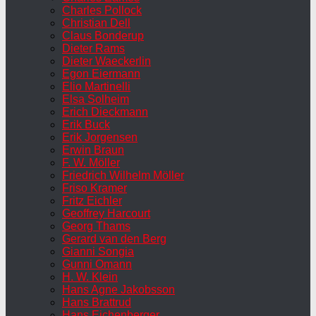
Charles Pollock
Christian Dell
Claus Bonderup
Dieter Rams
Dieter Waeckerlin
Egon Eiermann
Elio Martinelli
Elsa Solheim
Erich Dieckmann
Erik Buck
Erik Jorgensen
Erwin Braun
F. W. Möller
Friedrich Wilhelm Möller
Friso Kramer
Fritz Eichler
Geoffrey Harcourt
Georg Thams
Gerard van den Berg
Gianni Songia
Gunni Omann
H. W. Klein
Hans Agne Jakobsson
Hans Brattrud
Hans Eichenberger