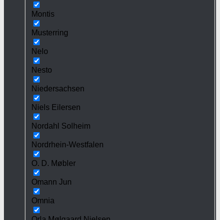
Montis
Musterring
Nelo
Nesto
Niedersachsen
Niels Eilersen
Nordahl Solheim
Nordrhein-Westfalen
O. D. Møbler
Omann Jun
Omnia
Orla Mølgaard Nielsen