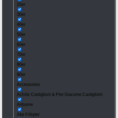
20er
30er
40er
50er
60er
70er
80er
90er
Accessoires
Achille Castiglioni & Pier Giacomo Castiglioni
Airborne
Ake Fribyter