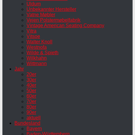
Uldum
Unbekannter Hersteller
Vatne Møbler
Vejen Polstermøbelfabrik
Vintage American Seating Company
Vitra
Vitsoe
Walter Knoll
Westnofa
Wilde & Spieth
Wilkhahn
Wittmann
Jahr
20er
30er
40er
50er
60er
70er
80er
90er
aktuell
Bundesland
Bayern
Baden-Württemberg