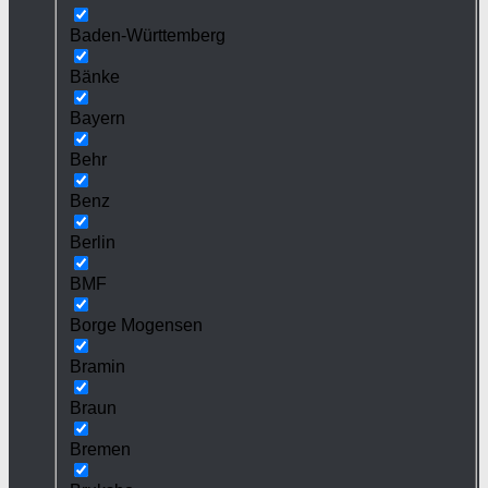
Baden-Württemberg
Bänke
Bayern
Behr
Benz
Berlin
BMF
Borge Mogensen
Bramin
Braun
Bremen