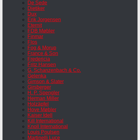
De Sede
Dietiker
Dux
Erik Jorgensen
Eternit
FDB Møbler
Finmar
Flos
Fog & Morup
France & Son
Fredericia
Fritz Hansen
G. Schanzenbach & Co.
Gelenka
Gimson & Slater
Girsberger
H. P. Spengler
Herman Miller
Holzäpfel
Hove Møbler
Kaiser Idell
Kill International
Knoll International
Louis Poulsen
Martinelli Luce