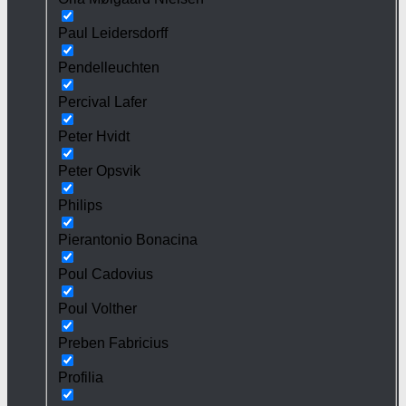
Paul Leidersdorff
Pendelleuchten
Percival Lafer
Peter Hvidt
Peter Opsvik
Philips
Pierantonio Bonacina
Poul Cadovius
Poul Volther
Preben Fabricius
Profilia