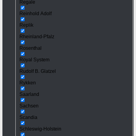
Regale
Reinhold Adolf
Replik
Rheinland-Pfalz
Rosenthal
Royal System
Rudolf B. Glatzel
Rykken
Saarland
Sachsen
Scandia
Schleswig-Holstein