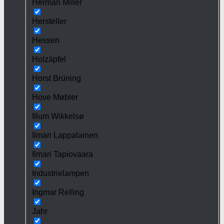
Herman Miller
Hersteller
Hessen
Holzäpfel
Horst Brüning
Hove Møbler
Illum Wikkelsø
Ilmari Lappalainen
Ilmari Tapiovaara
Industrielampen
Ingmar Relling
Jahr