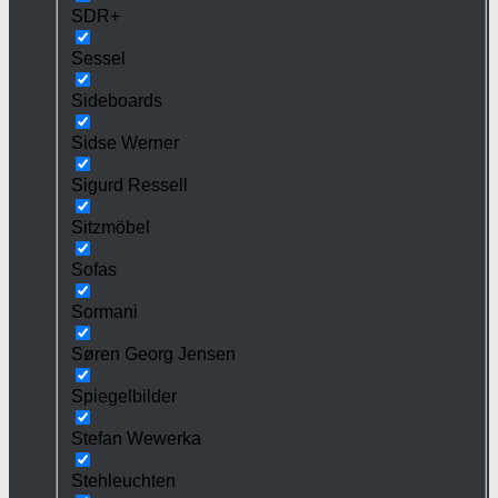
SDR+
Sessel
Sideboards
Sidse Werner
Sigurd Ressell
Sitzmöbel
Sofas
Sormani
Søren Georg Jensen
Spiegelbilder
Stefan Wewerka
Stehleuchten