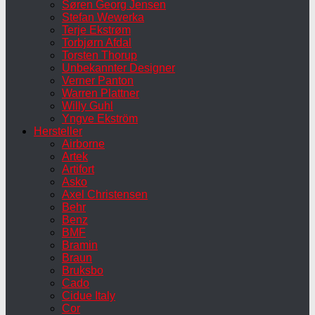
Søren Georg Jensen
Stefan Wewerka
Terje Ekstrøm
Torbjørn Afdal
Torsten Thorup
Unbekannter Designer
Verner Panton
Warren Plattner
Willy Guhl
Yngve Ekström
Hersteller
Airborne
Artek
Artifort
Asko
Axel Christensen
Behr
Benz
BMF
Bramin
Braun
Bruksbo
Cado
Cidue Italy
Cor