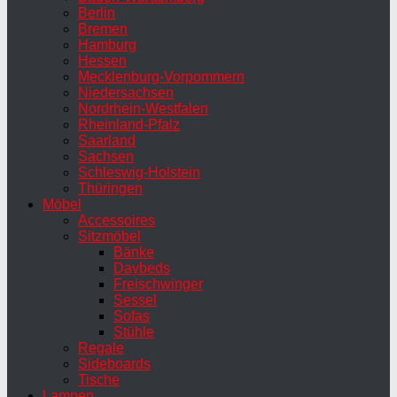
Berlin
Bremen
Hamburg
Hessen
Mecklenburg-Vorpommern
Niedersachsen
Nordrhein-Westfalen
Rheinland-Pfalz
Saarland
Sachsen
Schleswig-Holstein
Thüringen
Möbel
Accessoires
Sitzmöbel
Bänke
Daybeds
Freischwinger
Sessel
Sofas
Stühle
Regale
Sideboards
Tische
Lampen