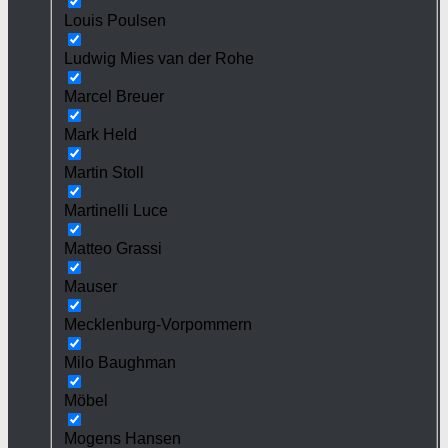
Louis Poulsen
Ludwig Mies van der Rohe
Marcel Breuer
Mark Held
Martin Stoll
Martinelli Luce
Matteo Grassi
Mauser
Mecklenburg-Vorpommern
Milo Baughman
Möbel
Mogens Hansen