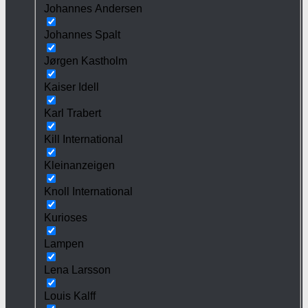
Johannes Andersen
Johannes Spalt
Jørgen Kastholm
Kaiser Idell
Karl Trabert
Kill International
Kleinanzeigen
Knoll International
Kurioses
Lampen
Lena Larsson
Louis Kalff