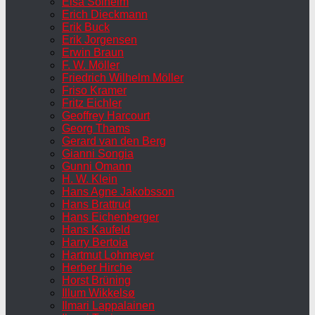
Elsa Solheim
Erich Dieckmann
Erik Buck
Erik Jorgensen
Erwin Braun
F. W. Möller
Friedrich Wilhelm Möller
Friso Kramer
Fritz Eichler
Geoffrey Harcourt
Georg Thams
Gerard van den Berg
Gianni Songia
Gunni Omann
H. W. Klein
Hans Agne Jakobsson
Hans Brattrud
Hans Eichenberger
Hans Kaufeld
Harry Bertoia
Hartmut Lohmeyer
Herber Hirche
Horst Brüning
Illum Wikkelsø
Ilmari Lappalainen