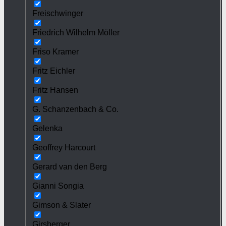
Freischwinger
Friedrich Wilhelm Möller
Friso Kramer
Fritz Eichler
Fritz Hansen
G. Schanzenbach & Co.
Gelenka
Geoffrey Harcourt
Gerard van den Berg
Gianni Songia
Gimson & Slater
Girsberger