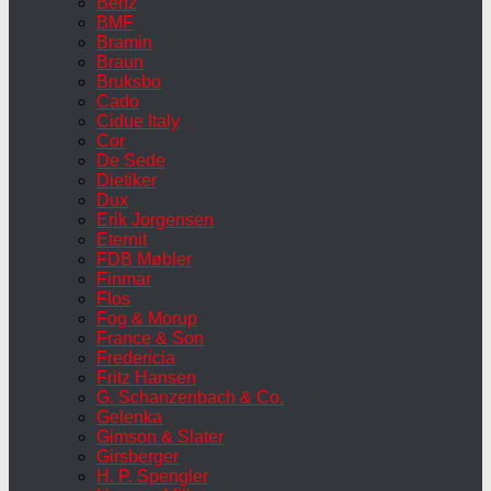
Benz
BMF
Bramin
Braun
Bruksbo
Cado
Cidue Italy
Cor
De Sede
Dietiker
Dux
Erik Jorgensen
Eternit
FDB Møbler
Finmar
Flos
Fog & Morup
France & Son
Fredericia
Fritz Hansen
G. Schanzenbach & Co.
Gelenka
Gimson & Slater
Girsberger
H. P. Spengler