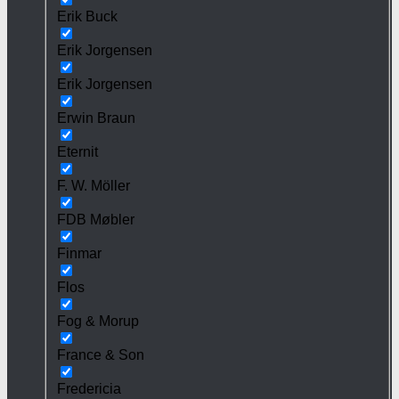
Erik Buck
Erik Jorgensen
Erik Jorgensen
Erwin Braun
Eternit
F. W. Möller
FDB Møbler
Finmar
Flos
Fog & Morup
France & Son
Fredericia