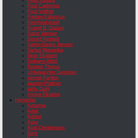
Peter Opsvik
Poul Cadovius
Poul Volther
Preben Fabricius
Reinhold Adolf
Rudolf B. Glatzel
Sidse Werner
Sigurd Ressell
Søren Georg Jensen
Stefan Wewerka
Terje Ekstrøm
Torbjørn Afdal
Torsten Thorup
Unbekannter Designer
Verner Panton
Warren Plattner
Willy Guhl
Yngve Ekström
Hersteller
Airborne
Artek
Artifort
Asko
Axel Christensen
Behr