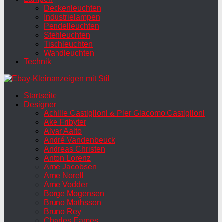
Deckenleuchten
Industrielampen
Pendelleuchten
Stehleuchten
Tischleuchten
Wandleuchten
Technik
Startseite
Designer
Achille Castiglioni & Pier Giacomo Castiglioni
Ake Fribyter
Alvar Aalto
André Vandenbeuck
Andreas Christen
Anton Lorenz
Arne Jacobsen
Arne Norell
Arne Vodder
Borge Mogensen
Bruno Mathsson
Bruno Rey
Charles Eames