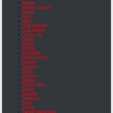
Mauser
Mogens Hansen
Montis
Nelo
Nesto
Niels Eilersen
O. D. Møbler
Omann Jun
Omnia
Philips
Profilia
Rosenthal
Royal System
Rykken
Scandia
SDR+
Sormani
Stokke
Stoll Giroflex
Stouby
Strässle
Swedese
Tecta
Thams
Tønder Møbelværk