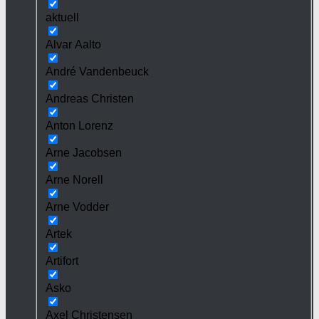
aktuell
Alvar Aalto
André Vandenbeuck
Andreas Christen
Anton Lorenz
Arne Jacobsen
Arne Norell
Arne Vodder
Artek
Artifort
Asko
Axel Christensen