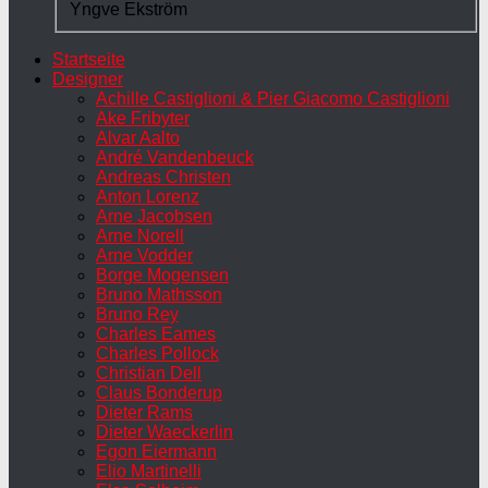
Yngve Ekström
Startseite
Designer
Achille Castiglioni & Pier Giacomo Castiglioni
Ake Fribyter
Alvar Aalto
André Vandenbeuck
Andreas Christen
Anton Lorenz
Arne Jacobsen
Arne Norell
Arne Vodder
Borge Mogensen
Bruno Mathsson
Bruno Rey
Charles Eames
Charles Pollock
Christian Dell
Claus Bonderup
Dieter Rams
Dieter Waeckerlin
Egon Eiermann
Elio Martinelli