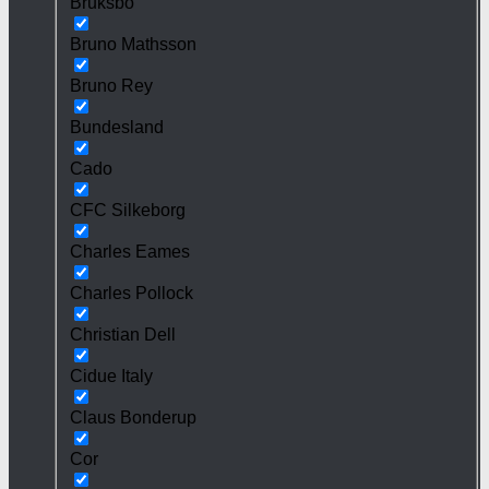
Bruksbo
Bruno Mathsson
Bruno Rey
Bundesland
Cado
CFC Silkeborg
Charles Eames
Charles Pollock
Christian Dell
Cidue Italy
Claus Bonderup
Cor