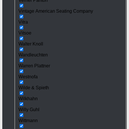
Verner Panton
Vintage American Seating Company
Vitra
Vitsoe
Walter Knoll
Wandleuchten
Warren Plattner
Westnofa
Wilde & Spieth
Wilkhahn
Willy Guhl
Wittmann