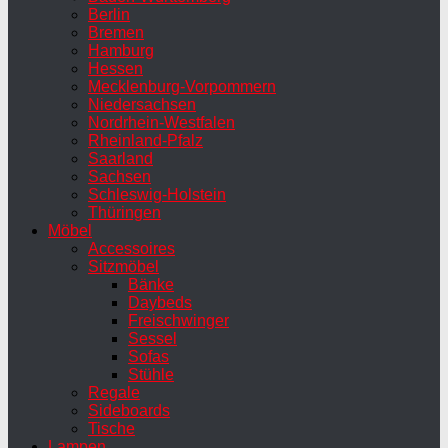
Berlin
Bremen
Hamburg
Hessen
Mecklenburg-Vorpommern
Niedersachsen
Nordrhein-Westfalen
Rheinland-Pfalz
Saarland
Sachsen
Schleswig-Holstein
Thüringen
Möbel
Accessoires
Sitzmöbel
Bänke
Daybeds
Freischwinger
Sessel
Sofas
Stühle
Regale
Sideboards
Tische
Lampen