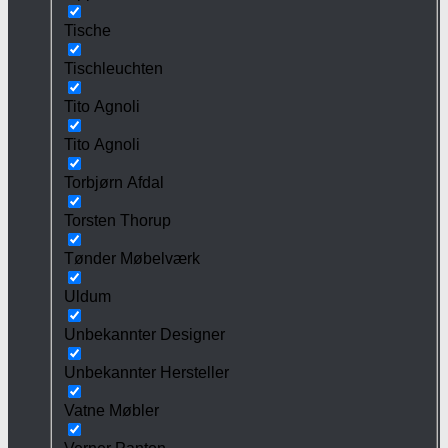
Tische
Tischleuchten
Tito Agnoli
Tito Agnoli
Torbjørn Afdal
Torsten Thorup
Tønder Møbelværk
Uldum
Unbekannter Designer
Unbekannter Hersteller
Vatne Møbler