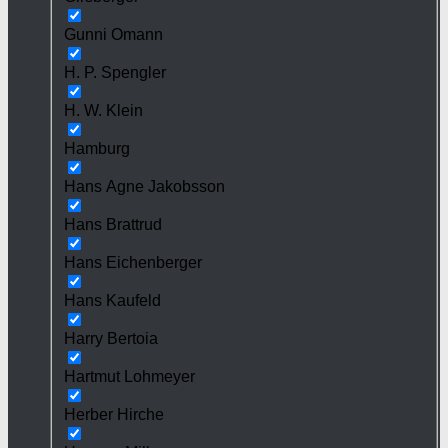
Gunni Omann
H. P. Spengler
H. W. Klein
Hamburg
Hans Agne Jakobsson
Hans Brattrud
Hans Eichenberger
Hans Kaufeld
Harry Bertoia
Hartmut Lohmeyer
Herber Hirche