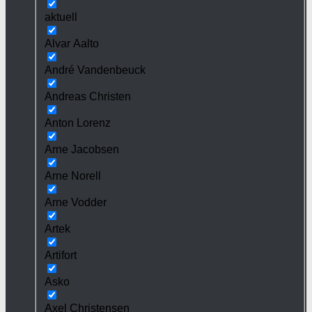
aktuell
Alvar Aalto
André Vandenbeuck
Andreas Christen
Anton Lorenz
Arne Jacobsen
Arne Norell
Arne Vodder
Artek
Artifort
Asko
Axel Christensen