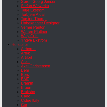
Søren Georg Jensen
Stefan Wewerka
Terje Ekstrøm
Torbjørn Afdal
Torsten Thorup
Unbekannter Designer
Verner Panton
Warren Plattner
Willy Guhl
Yngve Ekström
Hersteller
Airborne
Artek
Artifort
Asko
Axel Christensen
Behr
Benz
BMF
Bramin
Braun
Bruksbo
Cado
Cidue Italy
Cor