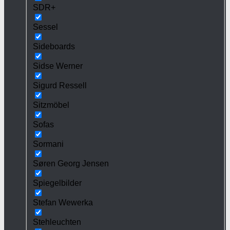
SDR+
Sessel
Sideboards
Sidse Werner
Sigurd Ressell
Sitzmöbel
Sofas
Sormani
Søren Georg Jensen
Spiegelbilder
Stefan Wewerka
Stehleuchten