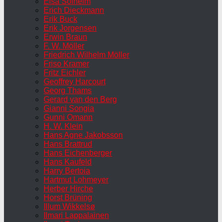
Elsa Solheim
Erich Dieckmann
Erik Buck
Erik Jorgensen
Erwin Braun
F. W. Möller
Friedrich Wilhelm Möller
Friso Kramer
Fritz Eichler
Geoffrey Harcourt
Georg Thams
Gerard van den Berg
Gianni Songia
Gunni Omann
H. W. Klein
Hans Agne Jakobsson
Hans Brattrud
Hans Eichenberger
Hans Kaufeld
Harry Bertoia
Hartmut Lohmeyer
Herber Hirche
Horst Brüning
Illum Wikkelsø
Ilmari Lappalainen