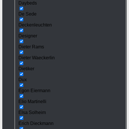
Daybeds
De Sede
Deckenleuchten
Designer
Dieter Rams
Dieter Waeckerlin
Dietiker
Dux
Egon Eiermann
Elio Martinelli
Elsa Solheim
Erich Dieckmann