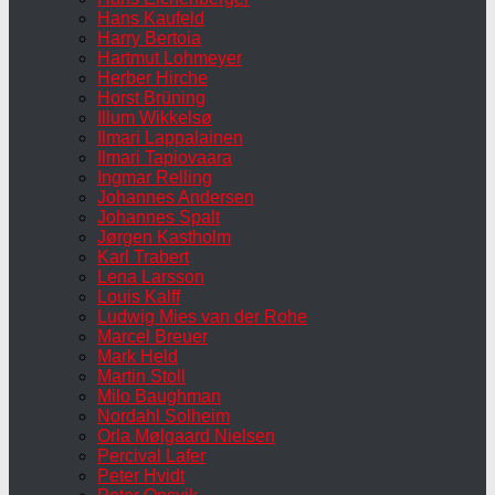
Hans Kaufeld
Harry Bertoia
Hartmut Lohmeyer
Herber Hirche
Horst Brüning
Illum Wikkelsø
Ilmari Lappalainen
Ilmari Tapiovaara
Ingmar Relling
Johannes Andersen
Johannes Spalt
Jørgen Kastholm
Karl Trabert
Lena Larsson
Louis Kalff
Ludwig Mies van der Rohe
Marcel Breuer
Mark Held
Martin Stoll
Milo Baughman
Nordahl Solheim
Orla Mølgaard Nielsen
Percival Lafer
Peter Hvidt