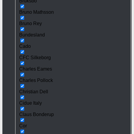
Bruksbo
Bruno Mathsson
Bruno Rey
Bundesland
Cado
CFC Silkeborg
Charles Eames
Charles Pollock
Christian Dell
Cidue Italy
Claus Bonderup
Cor