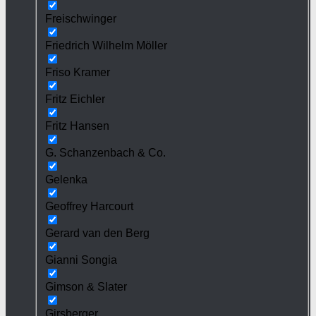
Freischwinger
Friedrich Wilhelm Möller
Friso Kramer
Fritz Eichler
Fritz Hansen
G. Schanzenbach & Co.
Gelenka
Geoffrey Harcourt
Gerard van den Berg
Gianni Songia
Gimson & Slater
Girsberger