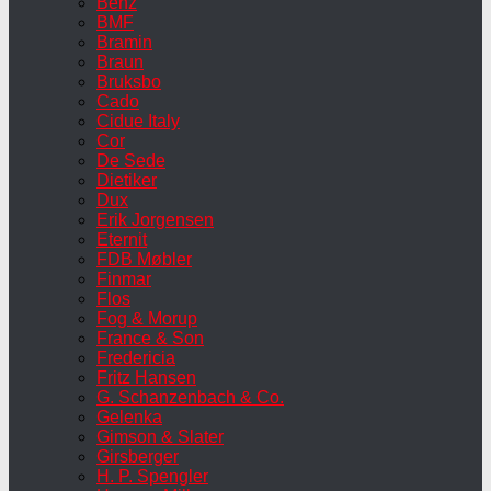
Benz
BMF
Bramin
Braun
Bruksbo
Cado
Cidue Italy
Cor
De Sede
Dietiker
Dux
Erik Jorgensen
Eternit
FDB Møbler
Finmar
Flos
Fog & Morup
France & Son
Fredericia
Fritz Hansen
G. Schanzenbach & Co.
Gelenka
Gimson & Slater
Girsberger
H. P. Spengler