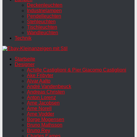
Deckenleuchten
Industrielampen
Pendelleuchten
Stehleuchten
Tischleuchten
Wandleuchten
Technik
Startseite
Designer
Achille Castiglioni & Pier Giacomo Castiglioni
Ake Fribyter
Alvar Aalto
André Vandenbeuck
Andreas Christen
Anton Lorenz
Arne Jacobsen
Arne Norell
Arne Vodder
Borge Mogensen
Bruno Mathsson
Bruno Rey
Charles Eames