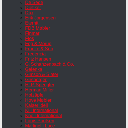
De Sede
Dietiker
Dux
Erik Jorgensen
Eternit
FDB Møbler
Finmar
Flos
Fog & Morup
France & Son
Fredericia
Fritz Hansen
G. Schanzenbach & Co.
Gelenka
Gimson & Slater
Girsberger
H. P. Spengler
Herman Miller
Holzäpfel
Hove Møbler
Kaiser Idell
Kill International
Knoll International
Louis Poulsen
Martinelli Luce