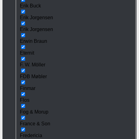
Erik Buck
Erik Jorgensen
Erik Jorgensen
Erwin Braun
Eternit
F. W. Möller
FDB Møbler
Finmar
Flos
Fog & Morup
France & Son
Fredericia