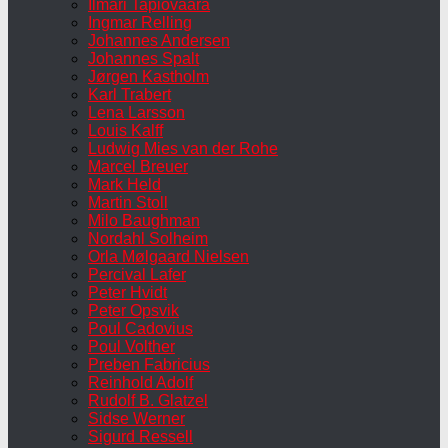
Ilmari Tapiovaara
Ingmar Relling
Johannes Andersen
Johannes Spalt
Jørgen Kastholm
Karl Trabert
Lena Larsson
Louis Kalff
Ludwig Mies van der Rohe
Marcel Breuer
Mark Held
Martin Stoll
Milo Baughman
Nordahl Solheim
Orla Mølgaard Nielsen
Percival Lafer
Peter Hvidt
Peter Opsvik
Poul Cadovius
Poul Volther
Preben Fabricius
Reinhold Adolf
Rudolf B. Glatzel
Sidse Werner
Sigurd Ressell