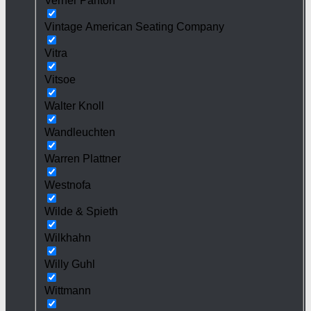
Verner Panton
Vintage American Seating Company
Vitra
Vitsoe
Walter Knoll
Wandleuchten
Warren Plattner
Westnofa
Wilde & Spieth
Wilkhahn
Willy Guhl
Wittmann