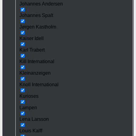
Johannes Andersen
Johannes Spalt
Jørgen Kastholm
Kaiser Idell
Karl Trabert
Kill International
Kleinanzeigen
Knoll International
Kurioses
Lampen
Lena Larsson
Louis Kalff