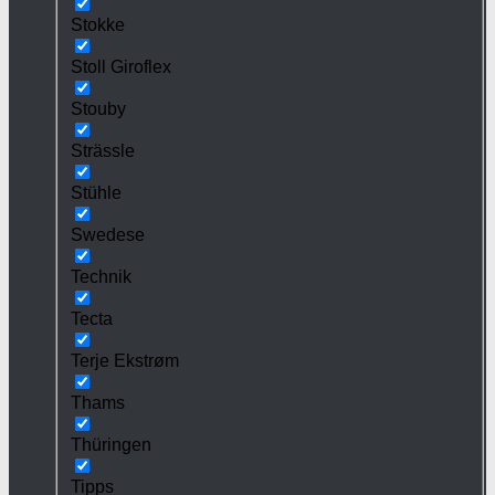
Stokke
Stoll Giroflex
Stouby
Strässle
Stühle
Swedese
Technik
Tecta
Terje Ekstrøm
Thams
Thüringen
Tipps