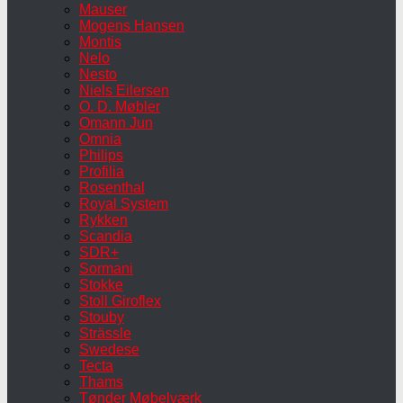
Mauser
Mogens Hansen
Montis
Nelo
Nesto
Niels Eilersen
O. D. Møbler
Omann Jun
Omnia
Philips
Profilia
Rosenthal
Royal System
Rykken
Scandia
SDR+
Sormani
Stokke
Stoll Giroflex
Stouby
Strässle
Swedese
Tecta
Thams
Tønder Møbelværk