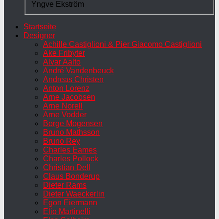
Yngve Ekström
Startseite
Designer
Achille Castiglioni & Pier Giacomo Castiglioni
Ake Fribyter
Alvar Aalto
André Vandenbeuck
Andreas Christen
Anton Lorenz
Arne Jacobsen
Arne Norell
Arne Vodder
Borge Mogensen
Bruno Mathsson
Bruno Rey
Charles Eames
Charles Pollock
Christian Dell
Claus Bonderup
Dieter Rams
Dieter Waeckerlin
Egon Eiermann
Elio Martinelli