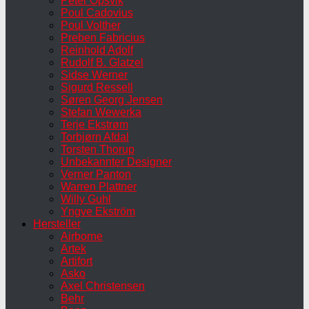
Peter Opsvik
Poul Cadovius
Poul Volther
Preben Fabricius
Reinhold Adolf
Rudolf B. Glatzel
Sidse Werner
Sigurd Ressell
Søren Georg Jensen
Stefan Wewerka
Terje Ekstrøm
Torbjørn Afdal
Torsten Thorup
Unbekannter Designer
Verner Panton
Warren Plattner
Willy Guhl
Yngve Ekström
Hersteller
Airborne
Artek
Artifort
Asko
Axel Christensen
Behr