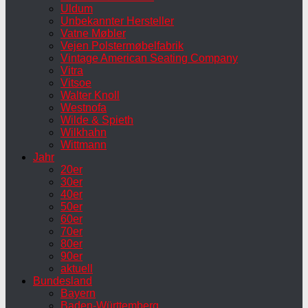
Uldum
Unbekannter Hersteller
Vatne Møbler
Vejen Polstermøbelfabrik
Vintage American Seating Company
Vitra
Vitsoe
Walter Knoll
Westnofa
Wilde & Spieth
Wilkhahn
Wittmann
Jahr
20er
30er
40er
50er
60er
70er
80er
90er
aktuell
Bundesland
Bayern
Baden-Württemberg