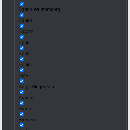
Baden-Württemberg
Bänke
Bayern
Behr
Benz
Berlin
BMF
Borge Mogensen
Bramin
Braun
Bremen