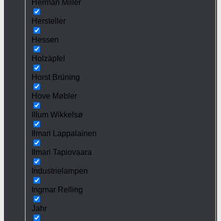
Herman Miller
Hersteller
Hessen
Holzäpfel
Horst Brüning
Hove Møbler
Illum Wikkelsø
Ilmari Lappalainen
Ilmari Tapiovaara
Industrielampen
Ingmar Relling
Jahr