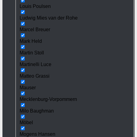
Louis Poulsen
Ludwig Mies van der Rohe
Marcel Breuer
Mark Held
Martin Stoll
Martinelli Luce
Matteo Grassi
Mauser
Mecklenburg-Vorpommern
Milo Baughman
Möbel
Mogens Hansen