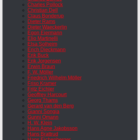
Charles Pollock
Christian Dell
Claus Bonderup
Dieter Rams
Dieter Waeckerlin
Egon Eiermann
Elio Martinelli
Elsa Solheim
Erich Dieckmann
Erik Buck
Erik Jorgensen
Erwin Braun
F. W. Möller
Friedrich Wilhelm Möller
Friso Kramer
Fritz Eichler
Geoffrey Harcourt
Georg Thams
Gerard van den Berg
Gianni Songia
Gunni Omann
H. W. Klein
Hans Agne Jakobsson
Hans Brattrud
Hans Eichenberger