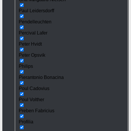
Paul Leidersdorff
Pendelleuchten
Percival Lafer
Peter Hvidt
Peter Opsvik
Philips
Pierantonio Bonacina
Poul Cadovius
Poul Volther
Preben Fabricius
Profilia