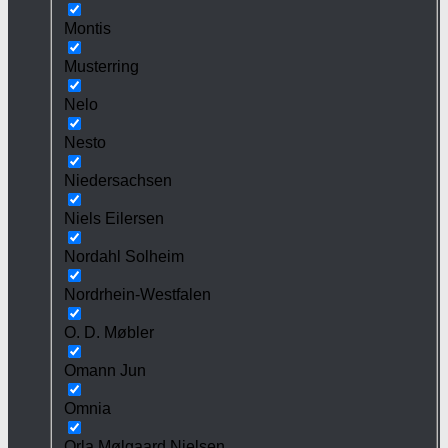
Montis
Musterring
Nelo
Nesto
Niedersachsen
Niels Eilersen
Nordahl Solheim
Nordrhein-Westfalen
O. D. Møbler
Omann Jun
Omnia
Orla Mølgaard Nielsen