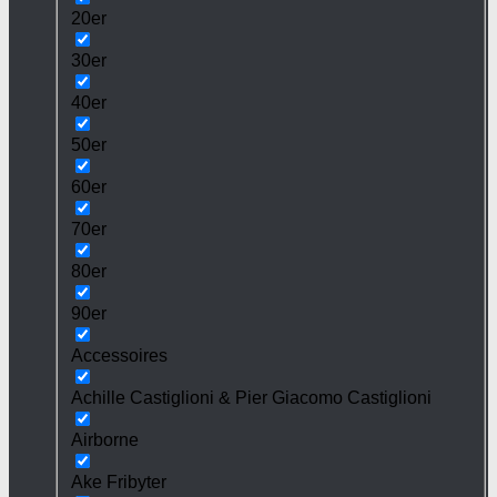
20er
30er
40er
50er
60er
70er
80er
90er
Accessoires
Achille Castiglioni & Pier Giacomo Castiglioni
Airborne
Ake Fribyter