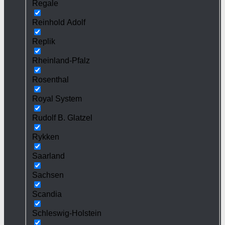
Regale
Reinhold Adolf
Replik
Rheinland-Pfalz
Rosenthal
Royal System
Rudolf B. Glatzel
Rykken
Saarland
Sachsen
Scandia
Schleswig-Holstein