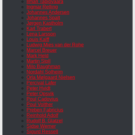
Ilmari Tapiovaara
Ingmar Relling
Johannes Andersen
Johannes Spalt
Jørgen Kastholm
Karl Trabert
Lena Larsson
Louis Kalff
Ludwig Mies van der Rohe
Marcel Breuer
Mark Held
Martin Stoll
Milo Baughman
Nordahl Solheim
Orla Mølgaard Nielsen
Percival Lafer
Peter Hvidt
Peter Opsvik
Poul Cadovius
Poul Volther
Preben Fabricius
Reinhold Adolf
Rudolf B. Glatzel
Sidse Werner
Sigurd Ressell