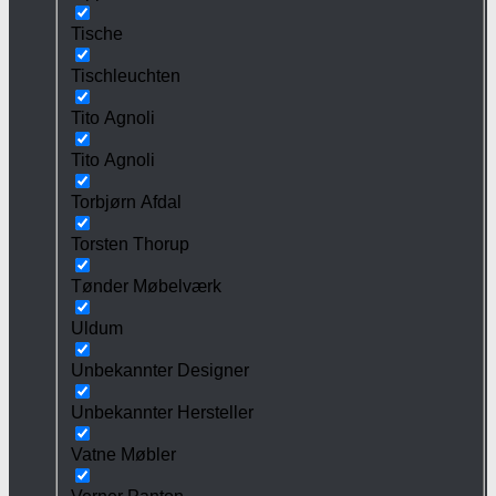
Tische
Tischleuchten
Tito Agnoli
Tito Agnoli
Torbjørn Afdal
Torsten Thorup
Tønder Møbelværk
Uldum
Unbekannter Designer
Unbekannter Hersteller
Vatne Møbler