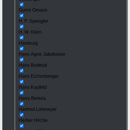
Gunni Omann
H. P. Spengler
H. W. Klein
Hamburg
Hans Agne Jakobsson
Hans Brattrud
Hans Eichenberger
Hans Kaufeld
Harry Bertoia
Hartmut Lohmeyer
Herber Hirche