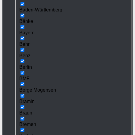
Baden-Württemberg
Bänke
Bayern
Behr
Benz
Berlin
BMF
Borge Mogensen
Bramin
Braun
Bremen