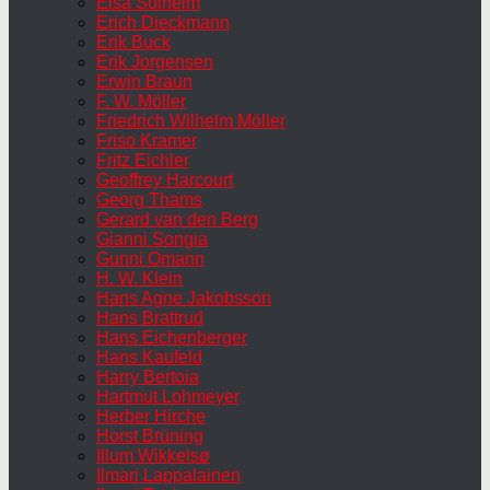
Elsa Solheim
Erich Dieckmann
Erik Buck
Erik Jorgensen
Erwin Braun
F. W. Möller
Friedrich Wilhelm Möller
Friso Kramer
Fritz Eichler
Geoffrey Harcourt
Georg Thams
Gerard van den Berg
Gianni Songia
Gunni Omann
H. W. Klein
Hans Agne Jakobsson
Hans Brattrud
Hans Eichenberger
Hans Kaufeld
Harry Bertoia
Hartmut Lohmeyer
Herber Hirche
Horst Brüning
Illum Wikkelsø
Ilmari Lappalainen