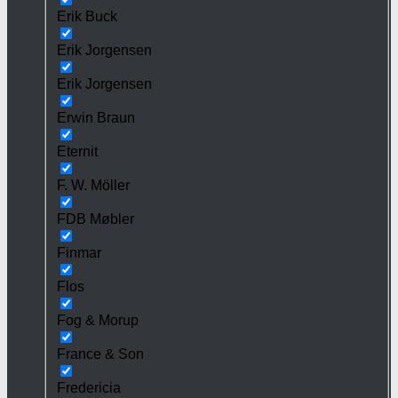
Erik Buck
Erik Jorgensen
Erik Jorgensen
Erwin Braun
Eternit
F. W. Möller
FDB Møbler
Finmar
Flos
Fog & Morup
France & Son
Fredericia