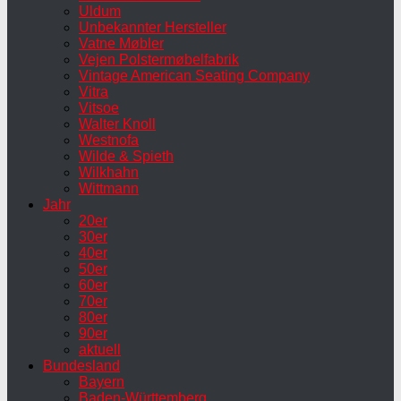
Uldum
Unbekannter Hersteller
Vatne Møbler
Vejen Polstermøbelfabrik
Vintage American Seating Company
Vitra
Vitsoe
Walter Knoll
Westnofa
Wilde & Spieth
Wilkhahn
Wittmann
Jahr
20er
30er
40er
50er
60er
70er
80er
90er
aktuell
Bundesland
Bayern
Baden-Württemberg