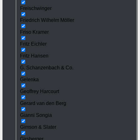
Freischwinger
Friedrich Wilhelm Möller
Friso Kramer
Fritz Eichler
Fritz Hansen
G. Schanzenbach & Co.
Gelenka
Geoffrey Harcourt
Gerard van den Berg
Gianni Songia
Gimson & Slater
Girsberger