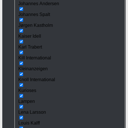
Johannes Andersen
Johannes Spalt
Jørgen Kastholm
Kaiser Idell
Karl Trabert
Kill International
Kleinanzeigen
Knoll International
Kurioses
Lampen
Lena Larsson
Louis Kalff