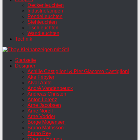
Deckenleuchten
Industrielampen
Pendelleuchten
Stehleuchten
Tischleuchten
Wandleuchten
Technik
Startseite
Designer
Achille Castiglioni & Pier Giacomo Castiglioni
Ake Fribyter
Alvar Aalto
André Vandenbeuck
Andreas Christen
Anton Lorenz
Arne Jacobsen
Arne Norell
Arne Vodder
Borge Mogensen
Bruno Mathsson
Bruno Rey
Charles Eames