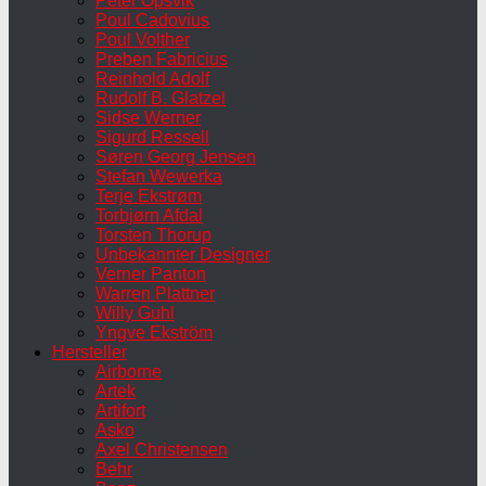
Peter Opsvik
Poul Cadovius
Poul Volther
Preben Fabricius
Reinhold Adolf
Rudolf B. Glatzel
Sidse Werner
Sigurd Ressell
Søren Georg Jensen
Stefan Wewerka
Terje Ekstrøm
Torbjørn Afdal
Torsten Thorup
Unbekannter Designer
Verner Panton
Warren Plattner
Willy Guhl
Yngve Ekström
Hersteller
Airborne
Artek
Artifort
Asko
Axel Christensen
Behr