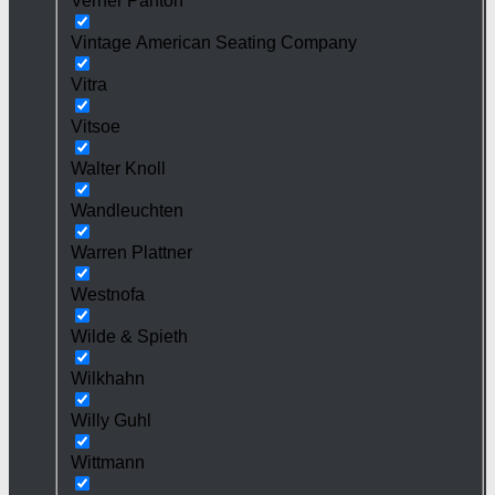
Verner Panton
Vintage American Seating Company
Vitra
Vitsoe
Walter Knoll
Wandleuchten
Warren Plattner
Westnofa
Wilde & Spieth
Wilkhahn
Willy Guhl
Wittmann