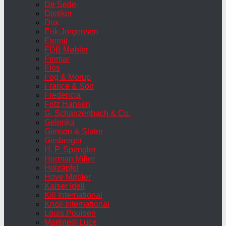
De Sede
Dietiker
Dux
Erik Jorgensen
Eternit
FDB Møbler
Finmar
Flos
Fog & Morup
France & Son
Fredericia
Fritz Hansen
G. Schanzenbach & Co.
Gelenka
Gimson & Slater
Girsberger
H. P. Spengler
Herman Miller
Holzäpfel
Hove Møbler
Kaiser Idell
Kill International
Knoll International
Louis Poulsen
Martinelli Luce