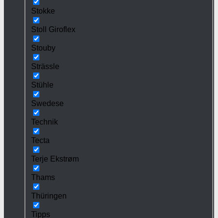
Stokke
Stoll Giroflex
Stouby
Strässle
Stühle
Swedese
Technik
Tecta
Terje Ekstrøm
Thams
Thüringen
Tipps