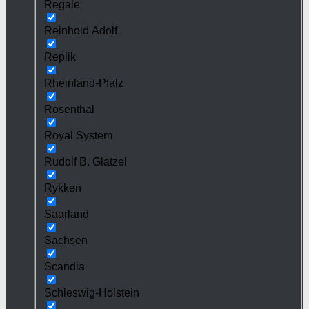
Regale
Reinhold Adolf
Replik
Rheinland-Pfalz
Rosenthal
Royal System
Rudolf B. Glatzel
Rykken
Saarland
Sachsen
Scandia
Schleswig-Holstein