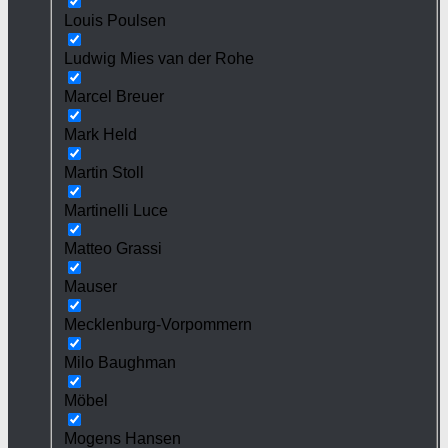
Louis Poulsen
Ludwig Mies van der Rohe
Marcel Breuer
Mark Held
Martin Stoll
Martinelli Luce
Matteo Grassi
Mauser
Mecklenburg-Vorpommern
Milo Baughman
Möbel
Mogens Hansen