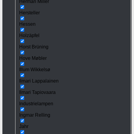
Herman Miller
Hersteller
Hessen
Holzäpfel
Horst Brüning
Hove Møbler
Illum Wikkelsø
Ilmari Lappalainen
Ilmari Tapiovaara
Industrielampen
Ingmar Relling
Jahr