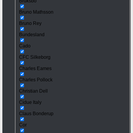
Bruksbo
Bruno Mathsson
Bruno Rey
Bundesland
Cado
CFC Silkeborg
Charles Eames
Charles Pollock
Christian Dell
Cidue Italy
Claus Bonderup
Cor