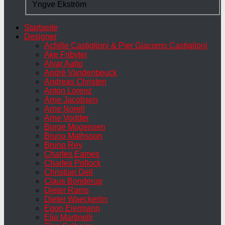
Yngve Ekström
Startseite
Designer
Achille Castiglioni & Pier Giacomo Castiglioni
Ake Fribyter
Alvar Aalto
André Vandenbeuck
Andreas Christen
Anton Lorenz
Arne Jacobsen
Arne Norell
Arne Vodder
Borge Mogensen
Bruno Mathsson
Bruno Rey
Charles Eames
Charles Pollock
Christian Dell
Claus Bonderup
Dieter Rams
Dieter Waeckerlin
Egon Eiermann
Elio Martinelli