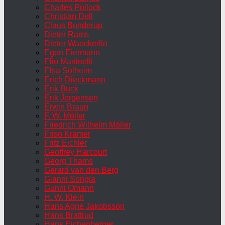
Charles Pollock
Christian Dell
Claus Bonderup
Dieter Rams
Dieter Waeckerlin
Egon Eiermann
Elio Martinelli
Elsa Solheim
Erich Dieckmann
Erik Buck
Erik Jorgensen
Erwin Braun
F. W. Möller
Friedrich Wilhelm Möller
Friso Kramer
Fritz Eichler
Geoffrey Harcourt
Georg Thams
Gerard van den Berg
Gianni Songia
Gunni Omann
H. W. Klein
Hans Agne Jakobsson
Hans Brattrud
Hans Eichenberger