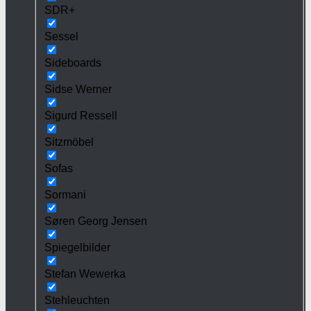
SDR+
Sessel
Sideboards
Sidse Werner
Sigurd Ressell
Sitzmöbel
Sofas
Sormani
Søren Georg Jensen
Spiegelbilder
Stefan Wewerka
Stehleuchten