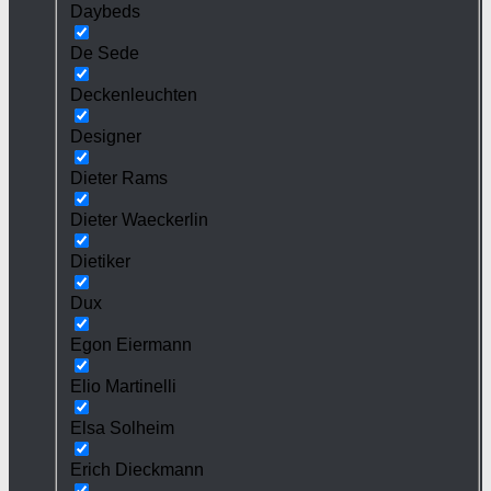
Daybeds
De Sede
Deckenleuchten
Designer
Dieter Rams
Dieter Waeckerlin
Dietiker
Dux
Egon Eiermann
Elio Martinelli
Elsa Solheim
Erich Dieckmann