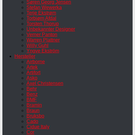
Søren Georg Jensen
Stefan Wewerka
Terje Ekstrøm
Torbjørn Afdal
Torsten Thorup
Unbekannter Designer
Verner Panton
Warren Plattner
Willy Guhl
Yngve Ekström
Hersteller
Airborne
Artek
Artifort
Asko
Axel Christensen
Behr
Benz
BMF
Bramin
Braun
Bruksbo
Cado
Cidue Italy
Cor