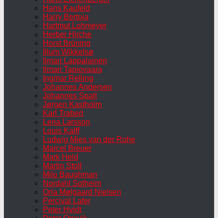
Hans Kaufeld
Harry Bertoia
Hartmut Lohmeyer
Herber Hirche
Horst Brüning
Illum Wikkelsø
Ilmari Lappalainen
Ilmari Tapiovaara
Ingmar Relling
Johannes Andersen
Johannes Spalt
Jørgen Kastholm
Karl Trabert
Lena Larsson
Louis Kalff
Ludwig Mies van der Rohe
Marcel Breuer
Mark Held
Martin Stoll
Milo Baughman
Nordahl Solheim
Orla Mølgaard Nielsen
Percival Lafer
Peter Hvidt