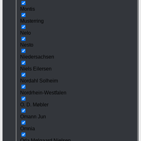
Montis
Musterring
Nelo
Nesto
Niedersachsen
Niels Eilersen
Nordahl Solheim
Nordrhein-Westfalen
O. D. Møbler
Omann Jun
Omnia
Orla Mølgaard Nielsen