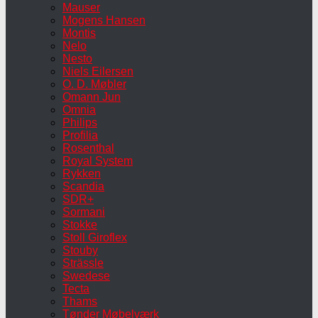
Mauser
Mogens Hansen
Montis
Nelo
Nesto
Niels Eilersen
O. D. Møbler
Omann Jun
Omnia
Philips
Profilia
Rosenthal
Royal System
Rykken
Scandia
SDR+
Sormani
Stokke
Stoll Giroflex
Stouby
Strässle
Swedese
Tecta
Thams
Tønder Møbelværk