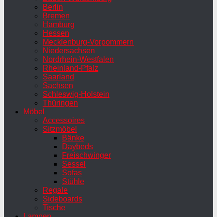
Berlin
Bremen
Hamburg
Hessen
Mecklenburg-Vorpommern
Niedersachsen
Nordrhein-Westfalen
Rheinland-Pfalz
Saarland
Sachsen
Schleswig-Holstein
Thüringen
Möbel
Accessoires
Sitzmöbel
Bänke
Daybeds
Freischwinger
Sessel
Sofas
Stühle
Regale
Sideboards
Tische
Lampen