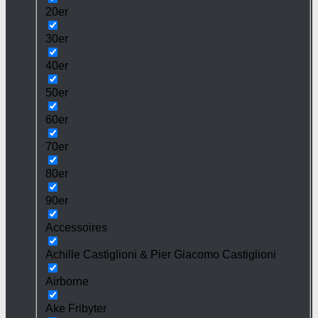
20er
30er
40er
50er
60er
70er
80er
90er
Accessoires
Achille Castiglioni & Pier Giacomo Castiglioni
Airborne
Ake Fribyter