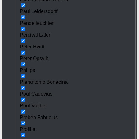
Paul Leidersdorff
Pendelleuchten
Percival Lafer
Peter Hvidt
Peter Opsvik
Philips
Pierantonio Bonacina
Poul Cadovius
Poul Volther
Preben Fabricius
Profilia