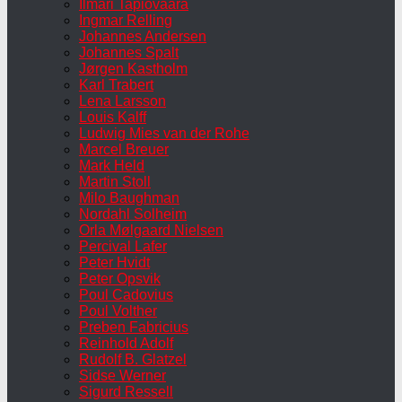
Ilmari Tapiovaara
Ingmar Relling
Johannes Andersen
Johannes Spalt
Jørgen Kastholm
Karl Trabert
Lena Larsson
Louis Kalff
Ludwig Mies van der Rohe
Marcel Breuer
Mark Held
Martin Stoll
Milo Baughman
Nordahl Solheim
Orla Mølgaard Nielsen
Percival Lafer
Peter Hvidt
Peter Opsvik
Poul Cadovius
Poul Volther
Preben Fabricius
Reinhold Adolf
Rudolf B. Glatzel
Sidse Werner
Sigurd Ressell