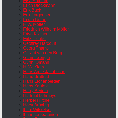
Elsa Solheim
Erich Dieckmann
Erik Buck
Erik Jorgensen
Erwin Braun
F. W. Möller
Friedrich Wilhelm Möller
Friso Kramer
Fritz Eichler
Geoffrey Harcourt
Georg Thams
Gerard van den Berg
Gianni Songia
Gunni Omann
H. W. Klein
Hans Agne Jakobsson
Hans Brattrud
Hans Eichenberger
Hans Kaufeld
Harry Bertoia
Hartmut Lohmeyer
Herber Hirche
Horst Brüning
Illum Wikkelsø
Ilmari Lappalainen