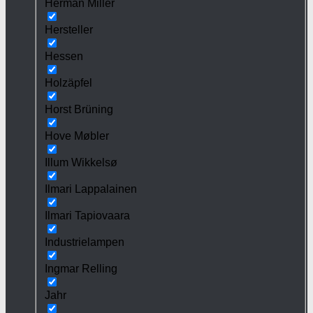
Herman Miller
Hersteller
Hessen
Holzäpfel
Horst Brüning
Hove Møbler
Illum Wikkelsø
Ilmari Lappalainen
Ilmari Tapiovaara
Industrielampen
Ingmar Relling
Jahr