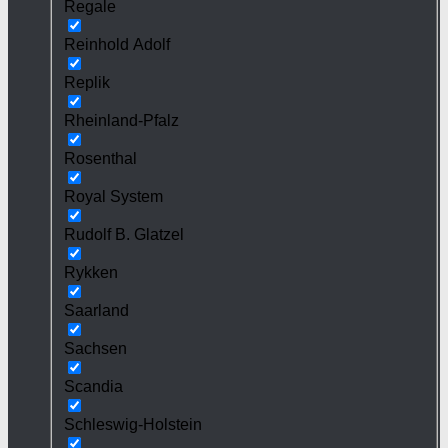
Regale
Reinhold Adolf
Replik
Rheinland-Pfalz
Rosenthal
Royal System
Rudolf B. Glatzel
Rykken
Saarland
Sachsen
Scandia
Schleswig-Holstein