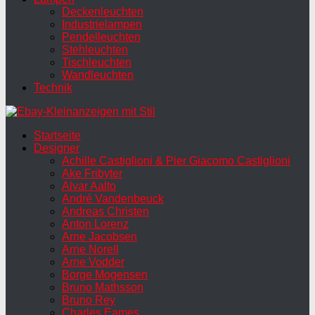
Deckenleuchten
Industrielampen
Pendelleuchten
Stehleuchten
Tischleuchten
Wandleuchten
Technik
Startseite
Designer
Achille Castiglioni & Pier Giacomo Castiglioni
Ake Fribyter
Alvar Aalto
André Vandenbeuck
Andreas Christen
Anton Lorenz
Arne Jacobsen
Arne Norell
Arne Vodder
Borge Mogensen
Bruno Mathsson
Bruno Rey
Charles Eames