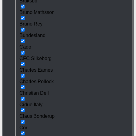
Bruksbo
Bruno Mathsson
Bruno Rey
Bundesland
Cado
CFC Silkeborg
Charles Eames
Charles Pollock
Christian Dell
Cidue Italy
Claus Bonderup
Cor