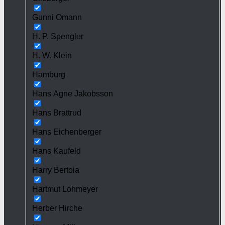
Gunni Omann
H. P. Spengler
H. W. Klein
Hamburg
Hans Agne Jakobsson
Hans Brattrud
Hans Eichenberger
Hans Kaufeld
Harry Bertoia
Hartmut Lohmeyer
Herber Hirche