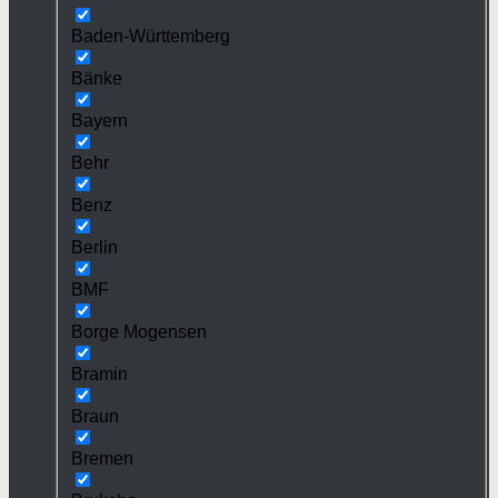
Baden-Württemberg
Bänke
Bayern
Behr
Benz
Berlin
BMF
Borge Mogensen
Bramin
Braun
Bremen