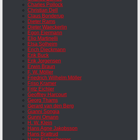
Charles Pollock
Christian Dell
Claus Bonderup
Dieter Rams
Dieter Waeckerlin
Egon Eiermann
Elio Martinelli
Elsa Solheim
Erich Dieckmann
Erik Buck
Erik Jorgensen
Erwin Braun
F. W. Möller
Friedrich Wilhelm Möller
Friso Kramer
Fritz Eichler
Geoffrey Harcourt
Georg Thams
Gerard van den Berg
Gianni Songia
Gunni Omann
H. W. Klein
Hans Agne Jakobsson
Hans Brattrud
Hans Eichenberger