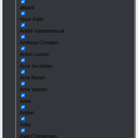
aktuell
Alvar Aalto
André Vandenbeuck
Andreas Christen
Anton Lorenz
Arne Jacobsen
Arne Norell
Arne Vodder
Artek
Artifort
Asko
Axel Christensen