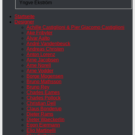
Yngve Ekström
Startseite
Designer
Achille Castiglioni & Pier Giacomo Castiglioni
Ake Fribyter
Alvar Aalto
André Vandenbeuck
Andreas Christen
Anton Lorenz
Arne Jacobsen
Arne Norell
Arne Vodder
Borge Mogensen
Bruno Mathsson
Bruno Rey
Charles Eames
Charles Pollock
Christian Dell
Claus Bonderup
Dieter Rams
Dieter Waeckerlin
Egon Eiermann
Elio Martinelli