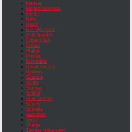
Mauser
Mogens Hansen
Montis
Nelo
Nesto
Niels Eilersen
O. D. Møbler
Omann Jun
Omnia
Philips
Profilia
Rosenthal
Royal System
Rykken
Scandia
SDR+
Sormani
Stokke
Stoll Giroflex
Stouby
Strässle
Swedese
Tecta
Thams
Tønder Møbelværk