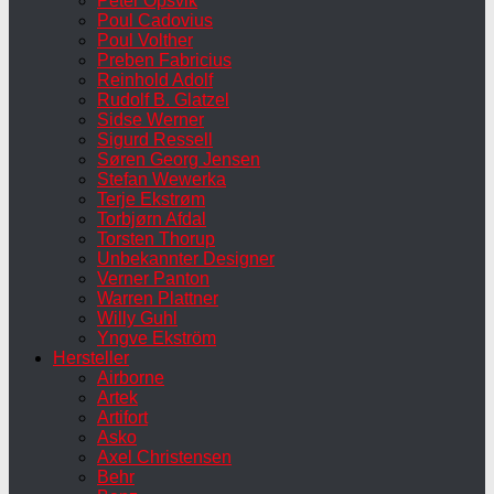
Peter Opsvik
Poul Cadovius
Poul Volther
Preben Fabricius
Reinhold Adolf
Rudolf B. Glatzel
Sidse Werner
Sigurd Ressell
Søren Georg Jensen
Stefan Wewerka
Terje Ekstrøm
Torbjørn Afdal
Torsten Thorup
Unbekannter Designer
Verner Panton
Warren Plattner
Willy Guhl
Yngve Ekström
Hersteller
Airborne
Artek
Artifort
Asko
Axel Christensen
Behr