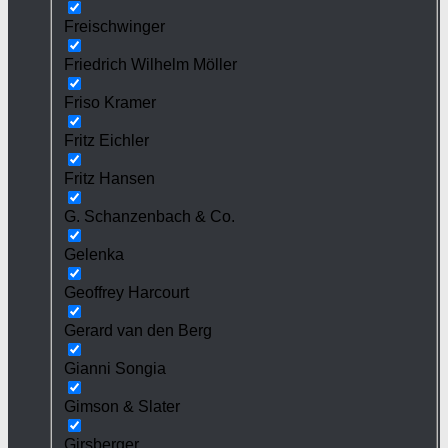
Freischwinger
Friedrich Wilhelm Möller
Friso Kramer
Fritz Eichler
Fritz Hansen
G. Schanzenbach & Co.
Gelenka
Geoffrey Harcourt
Gerard van den Berg
Gianni Songia
Gimson & Slater
Girsberger