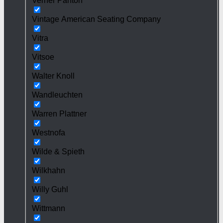
Verner Panton
Vintage American Seating Company
Vitra
Vitsoe
Walter Knoll
Wandleuchten
Warren Plattner
Westnofa
Wilde & Spieth
Wilkhahn
Willy Guhl
Wittmann