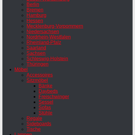
Berlin
Bremen
Hamburg
Hessen
Mecklenburg-Vorpommern
Niedersachsen
Nordrhein-Westfalen
Rheinland-Pfalz
Saarland
Sachsen
Schleswig-Holstein
Thüringen
Möbel
Accessoires
Sitzmöbel
Bänke
Daybeds
Freischwinger
Sessel
Sofas
Stühle
Regale
Sideboards
Tische
Lampen