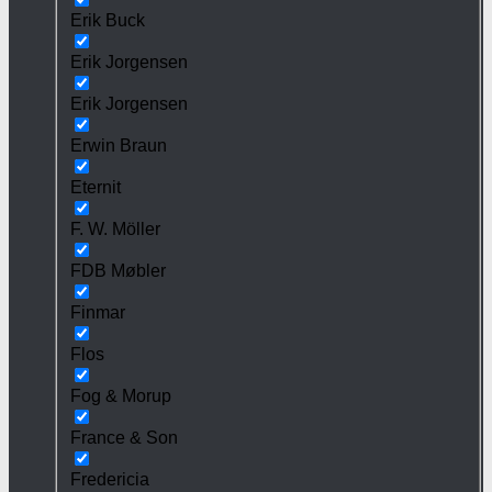
Erik Buck
Erik Jorgensen
Erik Jorgensen
Erwin Braun
Eternit
F. W. Möller
FDB Møbler
Finmar
Flos
Fog & Morup
France & Son
Fredericia