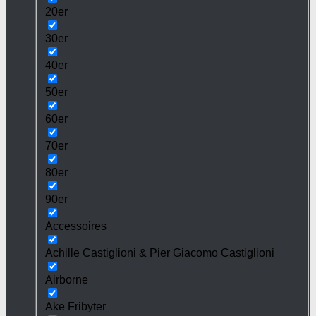
20er
30er
40er
50er
60er
70er
80er
90er
Accessoires
Achille Castiglioni & Pier Giacomo Castiglioni
Airborne
Ake Fribyter