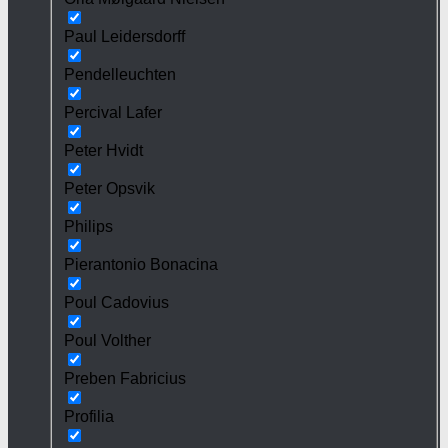
Paul Leidersdorff
Pendelleuchten
Percival Lafer
Peter Hvidt
Peter Opsvik
Philips
Pierantonio Bonacina
Poul Cadovius
Poul Volther
Preben Fabricius
Profilia