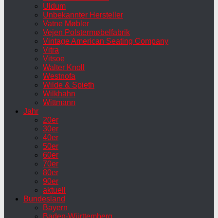
Uldum
Unbekannter Hersteller
Vatne Møbler
Vejen Polstermøbelfabrik
Vintage American Seating Company
Vitra
Vitsoe
Walter Knoll
Westnofa
Wilde & Spieth
Wilkhahn
Wittmann
Jahr
20er
30er
40er
50er
60er
70er
80er
90er
aktuell
Bundesland
Bayern
Baden-Württemberg