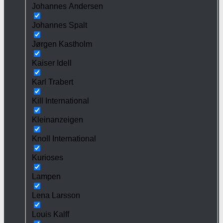
Johannes Andersen
Johannes Spalt
Jørgen Kastholm
Kaiser Idell
Karl Trabert
Kill International
Kleinanzeigen
Knoll International
Kurioses
Lampen
Lena Larsson
Louis Kalff