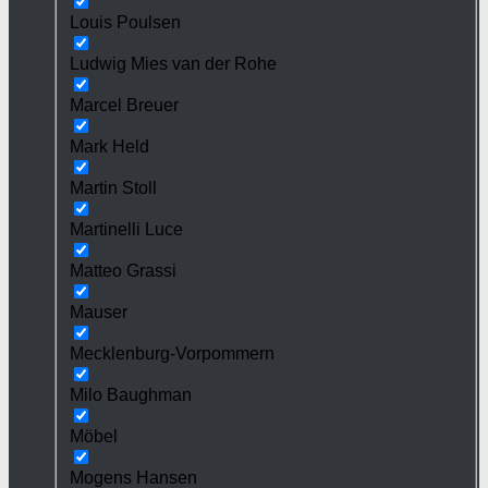
Louis Poulsen
Ludwig Mies van der Rohe
Marcel Breuer
Mark Held
Martin Stoll
Martinelli Luce
Matteo Grassi
Mauser
Mecklenburg-Vorpommern
Milo Baughman
Möbel
Mogens Hansen