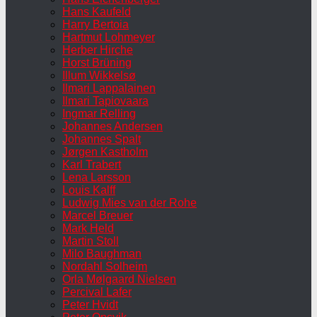
Hans Kaufeld
Harry Bertoia
Hartmut Lohmeyer
Herber Hirche
Horst Brüning
Illum Wikkelsø
Ilmari Lappalainen
Ilmari Tapiovaara
Ingmar Relling
Johannes Andersen
Johannes Spalt
Jørgen Kastholm
Karl Trabert
Lena Larsson
Louis Kalff
Ludwig Mies van der Rohe
Marcel Breuer
Mark Held
Martin Stoll
Milo Baughman
Nordahl Solheim
Orla Mølgaard Nielsen
Percival Lafer
Peter Hvidt