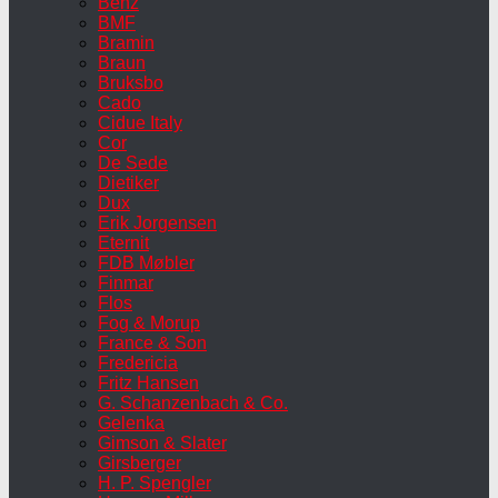
Benz
BMF
Bramin
Braun
Bruksbo
Cado
Cidue Italy
Cor
De Sede
Dietiker
Dux
Erik Jorgensen
Eternit
FDB Møbler
Finmar
Flos
Fog & Morup
France & Son
Fredericia
Fritz Hansen
G. Schanzenbach & Co.
Gelenka
Gimson & Slater
Girsberger
H. P. Spengler