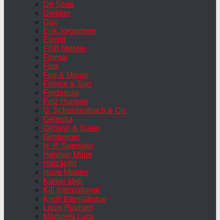
De Sede
Dietiker
Dux
Erik Jorgensen
Eternit
FDB Møbler
Finmar
Flos
Fog & Morup
France & Son
Fredericia
Fritz Hansen
G. Schanzenbach & Co.
Gelenka
Gimson & Slater
Girsberger
H. P. Spengler
Herman Miller
Holzäpfel
Hove Møbler
Kaiser Idell
Kill International
Knoll International
Louis Poulsen
Martinelli Luce