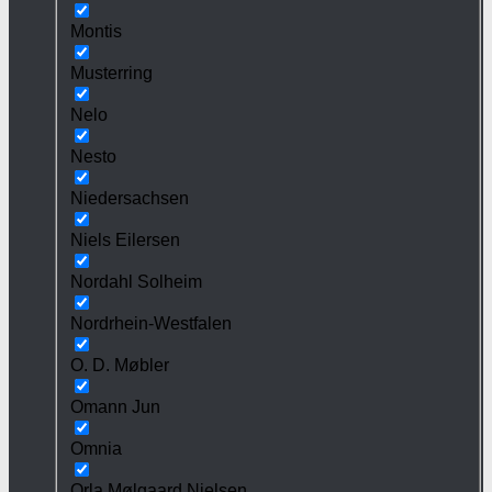
Montis
Musterring
Nelo
Nesto
Niedersachsen
Niels Eilersen
Nordahl Solheim
Nordrhein-Westfalen
O. D. Møbler
Omann Jun
Omnia
Orla Mølgaard Nielsen