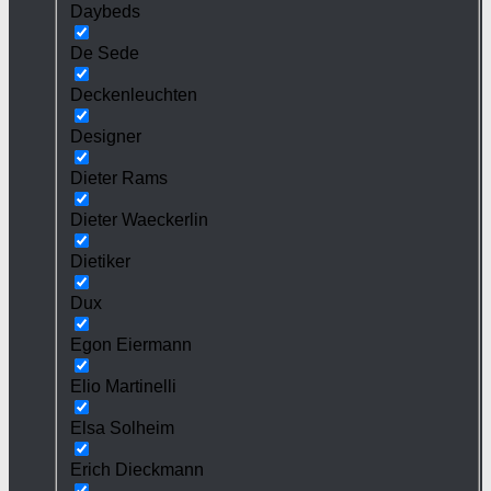
Daybeds
De Sede
Deckenleuchten
Designer
Dieter Rams
Dieter Waeckerlin
Dietiker
Dux
Egon Eiermann
Elio Martinelli
Elsa Solheim
Erich Dieckmann