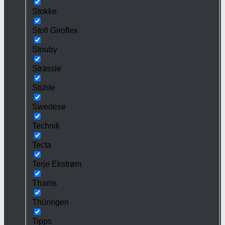
Stokke
Stoll Giroflex
Stouby
Strässle
Stühle
Swedese
Technik
Tecta
Terje Ekstrøm
Thams
Thüringen
Tipps