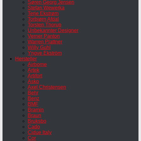
Søren Georg Jensen
Stefan Wewerka
Terje Ekstrøm
Torbjørn Afdal
Torsten Thorup
Unbekannter Designer
Verner Panton
Warren Plattner
Willy Guhl
Yngve Ekström
Hersteller
Airborne
Artek
Artifort
Asko
Axel Christensen
Behr
Benz
BMF
Bramin
Braun
Bruksbo
Cado
Cidue Italy
Cor