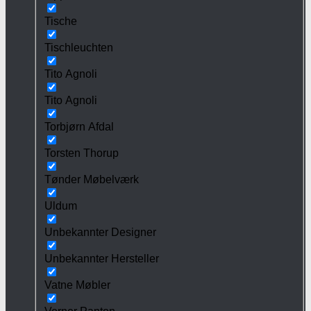
Tische
Tischleuchten
Tito Agnoli
Tito Agnoli
Torbjørn Afdal
Torsten Thorup
Tønder Møbelværk
Uldum
Unbekannter Designer
Unbekannter Hersteller
Vatne Møbler