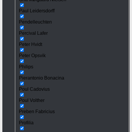
Paul Leidersdorff
Pendelleuchten
Percival Lafer
Peter Hvidt
Peter Opsvik
Philips
Pierantonio Bonacina
Poul Cadovius
Poul Volther
Preben Fabricius
Profilia