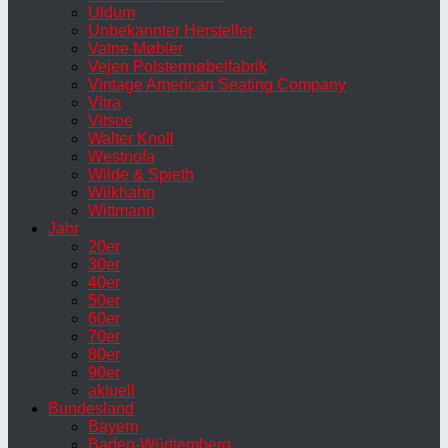
Uldum
Unbekannter Hersteller
Vatne Møbler
Vejen Polstermøbelfabrik
Vintage American Seating Company
Vitra
Vitsoe
Walter Knoll
Westnofa
Wilde & Spieth
Wilkhahn
Wittmann
Jahr
20er
30er
40er
50er
60er
70er
80er
90er
aktuell
Bundesland
Bayern
Baden-Württemberg