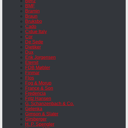
Benz
BMF
Bramin
Braun
Bruksbo
Cado
Cidue Italy
Cor
De Sede
Dietiker
Dux
Erik Jorgensen
Eternit
FDB Møbler
Finmar
Flos
Fog & Morup
France & Son
Fredericia
Fritz Hansen
G. Schanzenbach & Co.
Gelenka
Gimson & Slater
Girsberger
H. P. Spengler