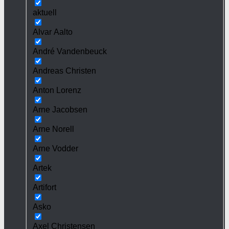
aktuell
Alvar Aalto
André Vandenbeuck
Andreas Christen
Anton Lorenz
Arne Jacobsen
Arne Norell
Arne Vodder
Artek
Artifort
Asko
Axel Christensen