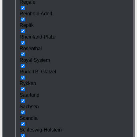
Regale
Reinhold Adolf
Replik
Rheinland-Pfalz
Rosenthal
Royal System
Rudolf B. Glatzel
Rykken
Saarland
Sachsen
Scandia
Schleswig-Holstein