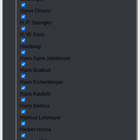
Gunni Omann
H. P. Spengler
H. W. Klein
Hamburg
Hans Agne Jakobsson
Hans Brattrud
Hans Eichenberger
Hans Kaufeld
Harry Bertoia
Hartmut Lohmeyer
Herber Hirche