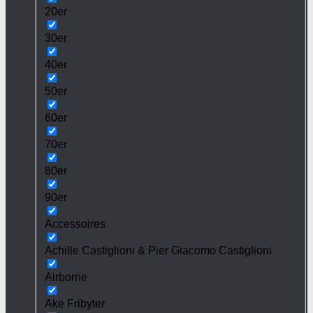
20er
30er
40er
50er
60er
70er
80er
90er
Accessoires
Achille Castiglioni & Pier Giacomo Castiglioni
Airborne
Ake Fribyter