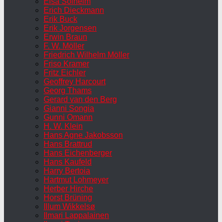
Elsa Solheim
Erich Dieckmann
Erik Buck
Erik Jorgensen
Erwin Braun
F. W. Möller
Friedrich Wilhelm Möller
Friso Kramer
Fritz Eichler
Geoffrey Harcourt
Georg Thams
Gerard van den Berg
Gianni Songia
Gunni Omann
H. W. Klein
Hans Agne Jakobsson
Hans Brattrud
Hans Eichenberger
Hans Kaufeld
Harry Bertoia
Hartmut Lohmeyer
Herber Hirche
Horst Brüning
Illum Wikkelsø
Ilmari Lappalainen