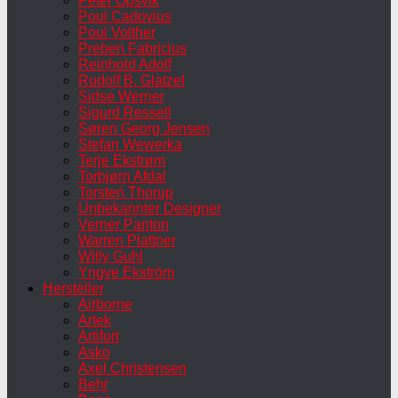
Peter Opsvik
Poul Cadovius
Poul Volther
Preben Fabricius
Reinhold Adolf
Rudolf B. Glatzel
Sidse Werner
Sigurd Ressell
Søren Georg Jensen
Stefan Wewerka
Terje Ekstrøm
Torbjørn Afdal
Torsten Thorup
Unbekannter Designer
Verner Panton
Warren Plattner
Willy Guhl
Yngve Ekström
Hersteller
Airborne
Artek
Artifort
Asko
Axel Christensen
Behr