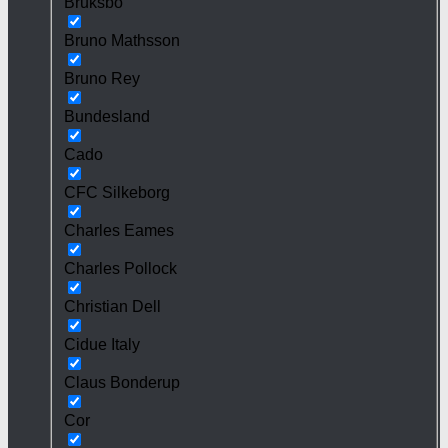
Bruksbo
Bruno Mathsson
Bruno Rey
Bundesland
Cado
CFC Silkeborg
Charles Eames
Charles Pollock
Christian Dell
Cidue Italy
Claus Bonderup
Cor