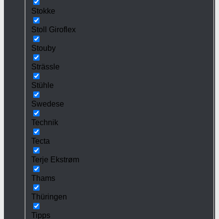
Stokke
Stoll Giroflex
Stouby
Strässle
Stühle
Swedese
Technik
Tecta
Terje Ekstrøm
Thams
Thüringen
Tipps