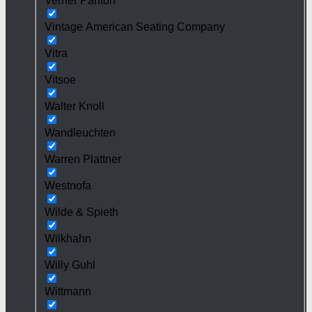
Verner Panton
Vintage American Seating Company
Vitra
Vitsoe
Walter Knoll
Wandleuchten
Warren Plattner
Westnofa
Wilde & Spieth
Wilkhahn
Willy Guhl
Wittmann