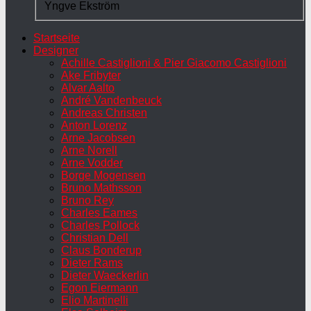
Yngve Ekström
Startseite
Designer
Achille Castiglioni & Pier Giacomo Castiglioni
Ake Fribyter
Alvar Aalto
André Vandenbeuck
Andreas Christen
Anton Lorenz
Arne Jacobsen
Arne Norell
Arne Vodder
Borge Mogensen
Bruno Mathsson
Bruno Rey
Charles Eames
Charles Pollock
Christian Dell
Claus Bonderup
Dieter Rams
Dieter Waeckerlin
Egon Eiermann
Elio Martinelli