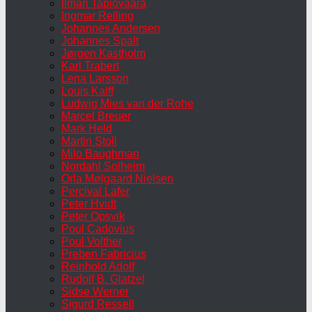
Ilmari Tapiovaara
Ingmar Relling
Johannes Andersen
Johannes Spalt
Jørgen Kastholm
Karl Trabert
Lena Larsson
Louis Kalff
Ludwig Mies van der Rohe
Marcel Breuer
Mark Held
Martin Stoll
Milo Baughman
Nordahl Solheim
Orla Mølgaard Nielsen
Percival Lafer
Peter Hvidt
Peter Opsvik
Poul Cadovius
Poul Volther
Preben Fabricius
Reinhold Adolf
Rudolf B. Glatzel
Sidse Werner
Sigurd Ressell