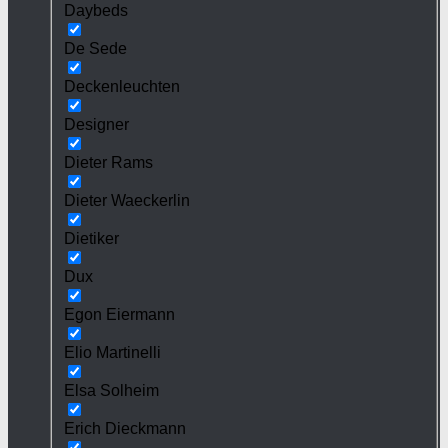
Daybeds
De Sede
Deckenleuchten
Designer
Dieter Rams
Dieter Waeckerlin
Dietiker
Dux
Egon Eiermann
Elio Martinelli
Elsa Solheim
Erich Dieckmann