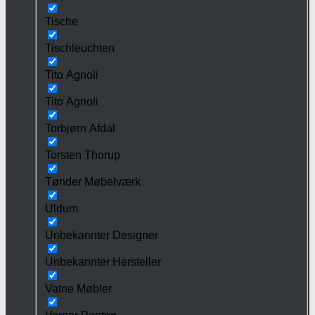
Tische
Tischleuchten
Tito Agnoli
Tito Agnoli
Torbjørn Afdal
Torsten Thorup
Tønder Møbelværk
Uldum
Unbekannter Designer
Unbekannter Hersteller
Vatne Møbler