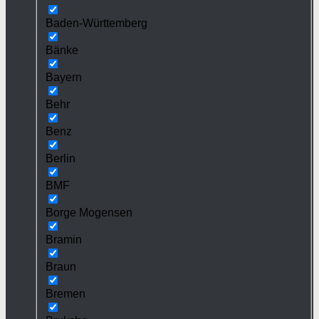
Baden-Württemberg
Bänke
Bayern
Behr
Benz
Berlin
BMF
Borge Mogensen
Bramin
Braun
Bremen