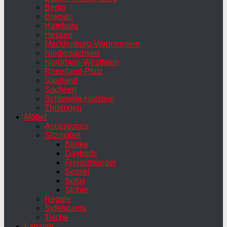
Berlin
Bremen
Hamburg
Hessen
Mecklenburg-Vorpommern
Niedersachsen
Nordrhein-Westfalen
Rheinland-Pfalz
Saarland
Sachsen
Schleswig-Holstein
Thüringen
Möbel
Accessoires
Sitzmöbel
Bänke
Daybeds
Freischwinger
Sessel
Sofas
Stühle
Regale
Sideboards
Tische
Lampen