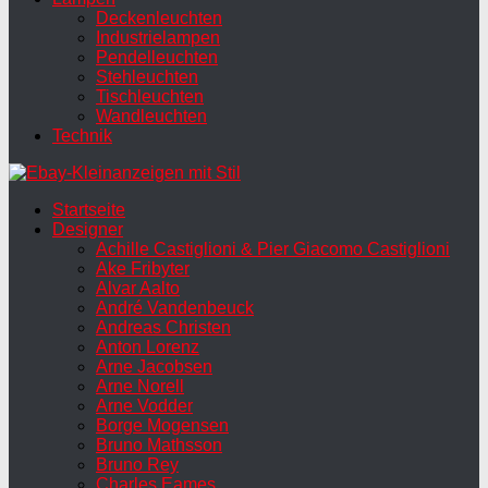
Deckenleuchten
Industrielampen
Pendelleuchten
Stehleuchten
Tischleuchten
Wandleuchten
Technik
Startseite
Designer
Achille Castiglioni & Pier Giacomo Castiglioni
Ake Fribyter
Alvar Aalto
André Vandenbeuck
Andreas Christen
Anton Lorenz
Arne Jacobsen
Arne Norell
Arne Vodder
Borge Mogensen
Bruno Mathsson
Bruno Rey
Charles Eames