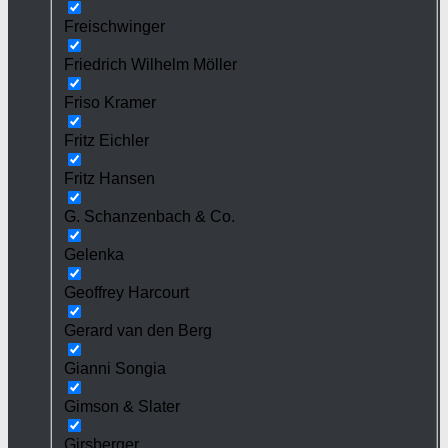
Freischwinger
Friedrich Wilhelm Möller
Friso Kramer
Fritz Eichler
Fritz Hansen
G. Schanzenbach & Co.
Gelenka
Geoffrey Harcourt
Gerard van den Berg
Gianni Songia
Gimson & Slater
Girsberger