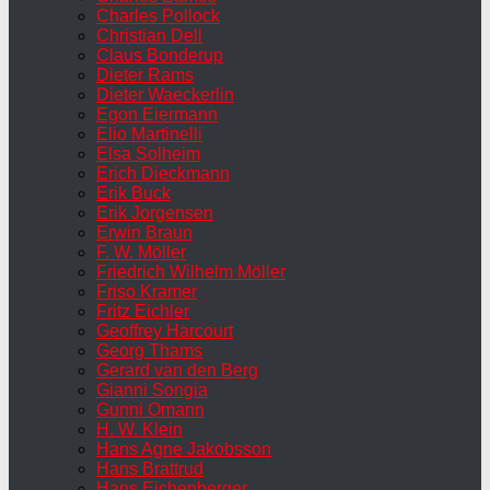
Charles Pollock
Christian Dell
Claus Bonderup
Dieter Rams
Dieter Waeckerlin
Egon Eiermann
Elio Martinelli
Elsa Solheim
Erich Dieckmann
Erik Buck
Erik Jorgensen
Erwin Braun
F. W. Möller
Friedrich Wilhelm Möller
Friso Kramer
Fritz Eichler
Geoffrey Harcourt
Georg Thams
Gerard van den Berg
Gianni Songia
Gunni Omann
H. W. Klein
Hans Agne Jakobsson
Hans Brattrud
Hans Eichenberger