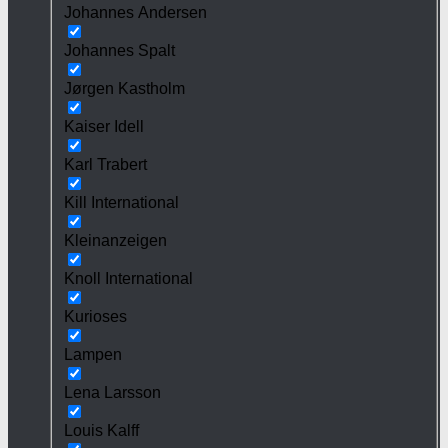
Johannes Andersen
Johannes Spalt
Jørgen Kastholm
Kaiser Idell
Karl Trabert
Kill International
Kleinanzeigen
Knoll International
Kurioses
Lampen
Lena Larsson
Louis Kalff