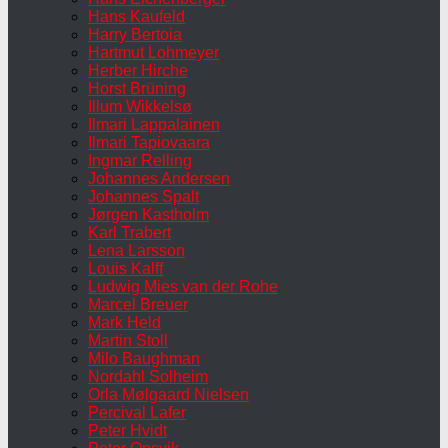
Hans Kaufeld
Harry Bertoia
Hartmut Lohmeyer
Herber Hirche
Horst Brüning
Illum Wikkelsø
Ilmari Lappalainen
Ilmari Tapiovaara
Ingmar Relling
Johannes Andersen
Johannes Spalt
Jørgen Kastholm
Karl Trabert
Lena Larsson
Louis Kalff
Ludwig Mies van der Rohe
Marcel Breuer
Mark Held
Martin Stoll
Milo Baughman
Nordahl Solheim
Orla Mølgaard Nielsen
Percival Lafer
Peter Hvidt