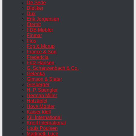
De Sede
Dietiker
Dux
Erik Jorgensen
Eternit
FDB Møbler
Finmar
Flos
Fog & Morup
France & Son
Fredericia
Fritz Hansen
G. Schanzenbach & Co.
Gelenka
Gimson & Slater
Girsberger
H. P. Spengler
Herman Miller
Holzäpfel
Hove Møbler
Kaiser Idell
Kill International
Knoll International
Louis Poulsen
Martinelli Luce