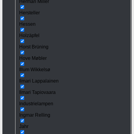
Herman Miller
Hersteller
Hessen
Holzäpfel
Horst Brüning
Hove Møbler
Illum Wikkelsø
Ilmari Lappalainen
Ilmari Tapiovaara
Industrielampen
Ingmar Relling
Jahr