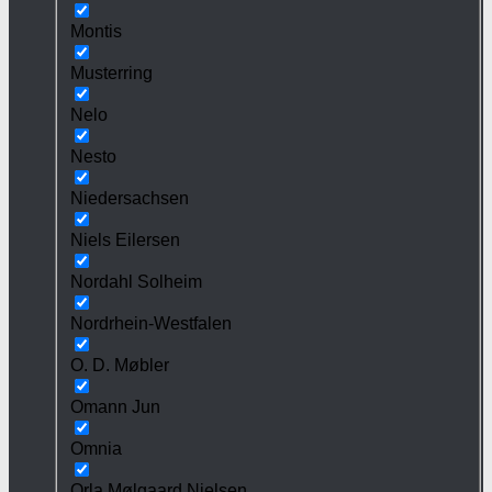
Montis
Musterring
Nelo
Nesto
Niedersachsen
Niels Eilersen
Nordahl Solheim
Nordrhein-Westfalen
O. D. Møbler
Omann Jun
Omnia
Orla Mølgaard Nielsen