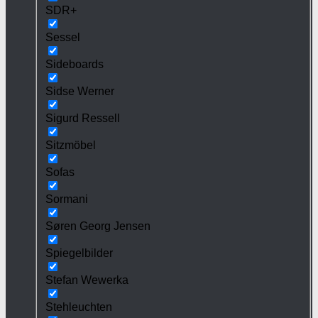
SDR+
Sessel
Sideboards
Sidse Werner
Sigurd Ressell
Sitzmöbel
Sofas
Sormani
Søren Georg Jensen
Spiegelbilder
Stefan Wewerka
Stehleuchten