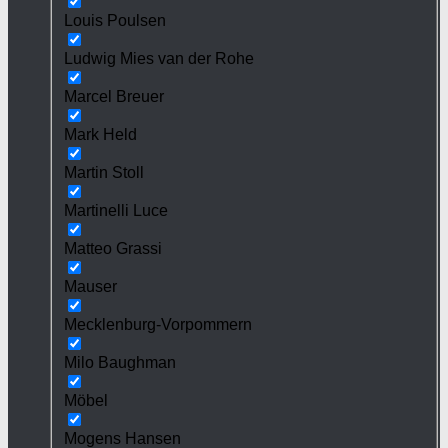
Louis Poulsen
Ludwig Mies van der Rohe
Marcel Breuer
Mark Held
Martin Stoll
Martinelli Luce
Matteo Grassi
Mauser
Mecklenburg-Vorpommern
Milo Baughman
Möbel
Mogens Hansen