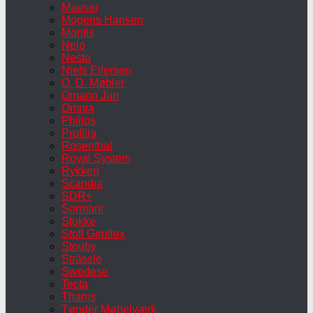
Mauser
Mogens Hansen
Montis
Nelo
Nesto
Niels Eilersen
O. D. Møbler
Omann Jun
Omnia
Philips
Profilia
Rosenthal
Royal System
Rykken
Scandia
SDR+
Sormani
Stokke
Stoll Giroflex
Stouby
Strässle
Swedese
Tecta
Thams
Tønder Møbelværk