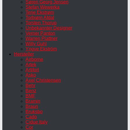
Søren Georg Jensen
Stefan Wewerka
Terje Ekstrøm
Torbjørn Afdal
Torsten Thorup
Unbekannter Designer
Verner Panton
Warren Plattner
Willy Guhl
Yngve Ekström
Hersteller
Airborne
Artek
Artifort
Asko
Axel Christensen
Behr
Benz
BMF
Bramin
Braun
Bruksbo
Cado
Cidue Italy
Cor