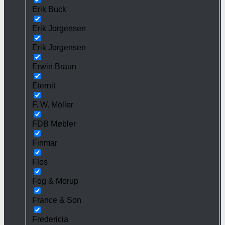
Erik Buck
Erik Jorgensen
Erik Jorgensen
Erwin Braun
Eternit
F. W. Möller
FDB Møbler
Finmar
Flos
Fog & Morup
France & Son
Fredericia