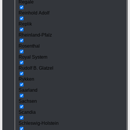
Regale
Reinhold Adolf
Replik
Rheinland-Pfalz
Rosenthal
Royal System
Rudolf B. Glatzel
Rykken
Saarland
Sachsen
Scandia
Schleswig-Holstein