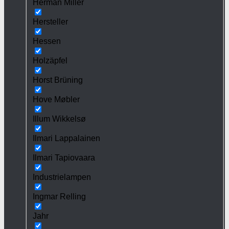
Herman Miller
Hersteller
Hessen
Holzäpfel
Horst Brüning
Hove Møbler
Illum Wikkelsø
Ilmari Lappalainen
Ilmari Tapiovaara
Industrielampen
Ingmar Relling
Jahr