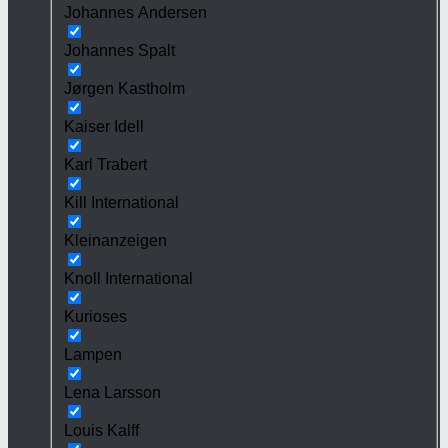
Johannes Andersen
Johannes Spalt
Jørgen Kastholm
Kaiser Idell
Karl Trabert
Kill International
Kleinanzeigen
Knoll International
Kurioses
Lampen
Lena Larsson
Louis Kalff