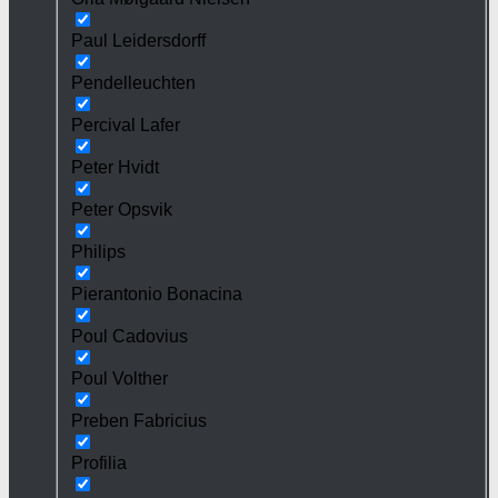
Paul Leidersdorff
Pendelleuchten
Percival Lafer
Peter Hvidt
Peter Opsvik
Philips
Pierantonio Bonacina
Poul Cadovius
Poul Volther
Preben Fabricius
Profilia