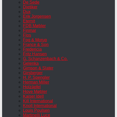
De Sede
Dietiker
Dux
Erik Jorgensen
Eternit
FDB Møbler
Finmar
Flos
Fog & Morup
France & Son
Fredericia
Fritz Hansen
G. Schanzenbach & Co.
Gelenka
Gimson & Slater
Girsberger
H. P. Spengler
Herman Miller
Holzäpfel
Hove Møbler
Kaiser Idell
Kill International
Knoll International
Louis Poulsen
Martinelli Luce