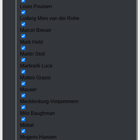
Louis Poulsen
Ludwig Mies van der Rohe
Marcel Breuer
Mark Held
Martin Stoll
Martinelli Luce
Matteo Grassi
Mauser
Mecklenburg-Vorpommern
Milo Baughman
Möbel
Mogens Hansen