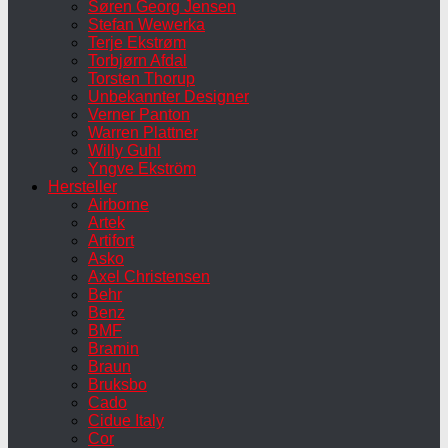
Søren Georg Jensen
Stefan Wewerka
Terje Ekstrøm
Torbjørn Afdal
Torsten Thorup
Unbekannter Designer
Verner Panton
Warren Plattner
Willy Guhl
Yngve Ekström
Hersteller
Airborne
Artek
Artifort
Asko
Axel Christensen
Behr
Benz
BMF
Bramin
Braun
Bruksbo
Cado
Cidue Italy
Cor