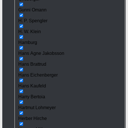
Gunni Omann
H. P. Spengler
H. W. Klein
Hamburg
Hans Agne Jakobsson
Hans Brattrud
Hans Eichenberger
Hans Kaufeld
Harry Bertoia
Hartmut Lohmeyer
Herber Hirche