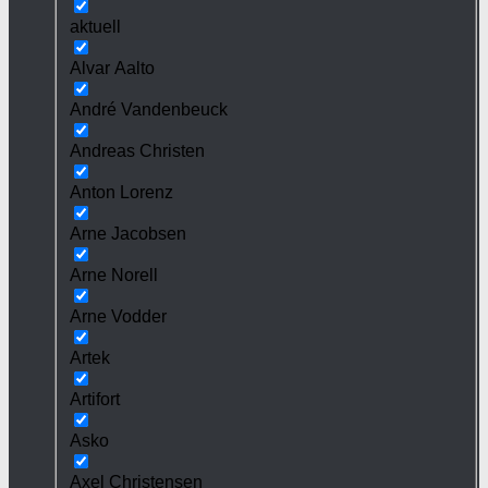
aktuell
Alvar Aalto
André Vandenbeuck
Andreas Christen
Anton Lorenz
Arne Jacobsen
Arne Norell
Arne Vodder
Artek
Artifort
Asko
Axel Christensen