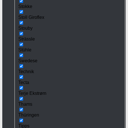
Stokke
Stoll Giroflex
Stouby
Strässle
Stühle
Swedese
Technik
Tecta
Terje Ekstrøm
Thams
Thüringen
Tipps