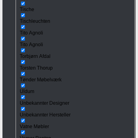
Tische
Tischleuchten
Tito Agnoli
Tito Agnoli
Torbjørn Afdal
Torsten Thorup
Tønder Møbelværk
Uldum
Unbekannter Designer
Unbekannter Hersteller
Vatne Møbler