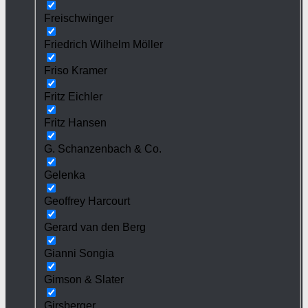
Freischwinger
Friedrich Wilhelm Möller
Friso Kramer
Fritz Eichler
Fritz Hansen
G. Schanzenbach & Co.
Gelenka
Geoffrey Harcourt
Gerard van den Berg
Gianni Songia
Gimson & Slater
Girsberger