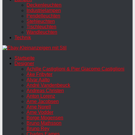
Deckenleuchten
Industrielampen
Pendelleuchten
Stehleuchten
Tischleuchten
Wandleuchten
Technik
Startseite
Designer
Achille Castiglioni & Pier Giacomo Castiglioni
Ake Fribyter
Alvar Aalto
André Vandenbeuck
Andreas Christen
Anton Lorenz
Arne Jacobsen
Arne Norell
Arne Vodder
Borge Mogensen
Bruno Mathsson
Bruno Rey
Charles Eames