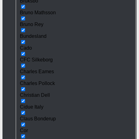
Bruksbo
Bruno Mathsson
Bruno Rey
Bundesland
Cado
CFC Silkeborg
Charles Eames
Charles Pollock
Christian Dell
Cidue Italy
Claus Bonderup
Cor