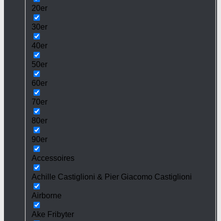
20er
30er
40er
50er
60er
70er
80er
90er
Accessoires
Achille Castiglioni & Pier Giacomo Castiglioni
Airborne
Ake Fribyter