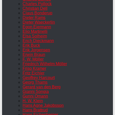
Charles Pollock
Christian Dell
Claus Bonderup
Dieter Rams
Dieter Waeckerlin
Egon Eiermann
Elio Martinelli
Elsa Solheim
Erich Dieckmann
Erik Buck
Erik Jorgensen
Erwin Braun
F. W. Möller
Friedrich Wilhelm Möller
Friso Kramer
Fritz Eichler
Geoffrey Harcourt
Georg Thams
Gerard van den Berg
Gianni Songia
Gunni Omann
H. W. Klein
Hans Agne Jakobsson
Hans Brattrud
Hans Eichenberger