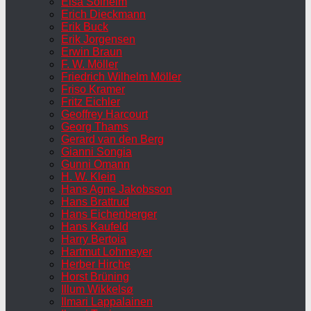
Elsa Solheim
Erich Dieckmann
Erik Buck
Erik Jorgensen
Erwin Braun
F. W. Möller
Friedrich Wilhelm Möller
Friso Kramer
Fritz Eichler
Geoffrey Harcourt
Georg Thams
Gerard van den Berg
Gianni Songia
Gunni Omann
H. W. Klein
Hans Agne Jakobsson
Hans Brattrud
Hans Eichenberger
Hans Kaufeld
Harry Bertoia
Hartmut Lohmeyer
Herber Hirche
Horst Brüning
Illum Wikkelsø
Ilmari Lappalainen