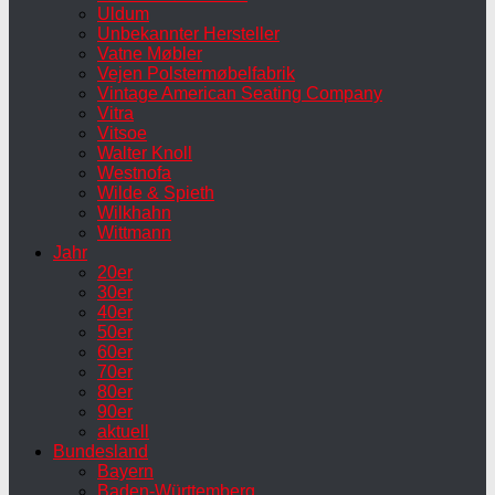
Uldum
Unbekannter Hersteller
Vatne Møbler
Vejen Polstermøbelfabrik
Vintage American Seating Company
Vitra
Vitsoe
Walter Knoll
Westnofa
Wilde & Spieth
Wilkhahn
Wittmann
Jahr
20er
30er
40er
50er
60er
70er
80er
90er
aktuell
Bundesland
Bayern
Baden-Württemberg