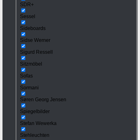
SDR+
Sessel
Sideboards
Sidse Werner
Sigurd Ressell
Sitzmöbel
Sofas
Sormani
Søren Georg Jensen
Spiegelbilder
Stefan Wewerka
Stehleuchten