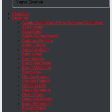
Yngve Ekström
Startseite
Designer
Achille Castiglioni & Pier Giacomo Castiglioni
Ake Fribyter
Alvar Aalto
André Vandenbeuck
Andreas Christen
Anton Lorenz
Arne Jacobsen
Arne Norell
Arne Vodder
Borge Mogensen
Bruno Mathsson
Bruno Rey
Charles Eames
Charles Pollock
Christian Dell
Claus Bonderup
Dieter Rams
Dieter Waeckerlin
Egon Eiermann
Elio Martinelli