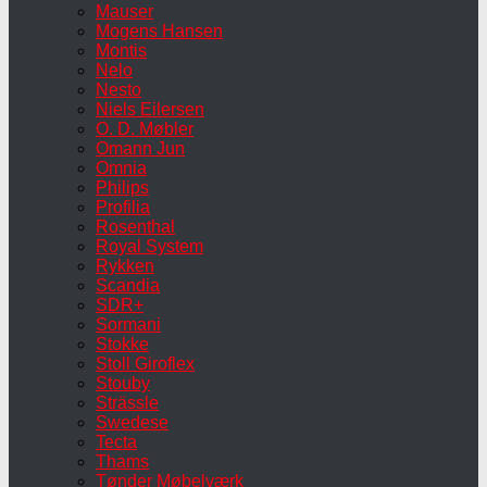
Mauser
Mogens Hansen
Montis
Nelo
Nesto
Niels Eilersen
O. D. Møbler
Omann Jun
Omnia
Philips
Profilia
Rosenthal
Royal System
Rykken
Scandia
SDR+
Sormani
Stokke
Stoll Giroflex
Stouby
Strässle
Swedese
Tecta
Thams
Tønder Møbelværk