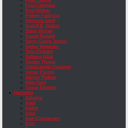
Peter Opsvik
Poul Cadovius
Poul Volther
Preben Fabricius
Reinhold Adolf
Rudolf B. Glatzel
Sidse Werner
Sigurd Ressell
Søren Georg Jensen
Stefan Wewerka
Terje Ekstrøm
Torbjørn Afdal
Torsten Thorup
Unbekannter Designer
Verner Panton
Warren Plattner
Willy Guhl
Yngve Ekström
Hersteller
Airborne
Artek
Artifort
Asko
Axel Christensen
Behr