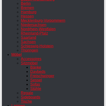
Berlin
Bremen
Hamburg
Hessen
Mecklenburg-Vorpommern
Niedersachsen
Nordrhein-Westfalen
Rheinland-Pfalz
Saarland
Sachsen
Schleswig-Holstein
Thüringen
Möbel
Accessoires
Sitzmöbel
Bänke
Daybeds
Freischwinger
Sessel
Sofas
Stühle
Regale
Sideboards
Tische
Lampen