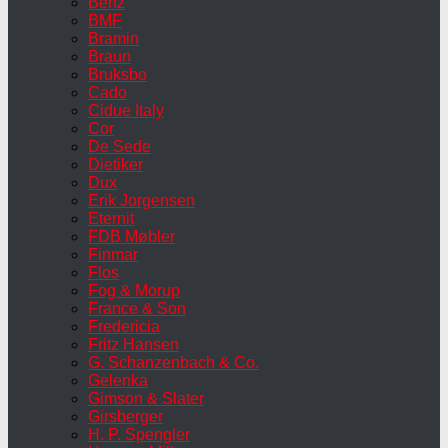
Benz
BMF
Bramin
Braun
Bruksbo
Cado
Cidue Italy
Cor
De Sede
Dietiker
Dux
Erik Jorgensen
Eternit
FDB Møbler
Finmar
Flos
Fog & Morup
France & Son
Fredericia
Fritz Hansen
G. Schanzenbach & Co.
Gelenka
Gimson & Slater
Girsberger
H. P. Spengler