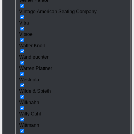
Verner Panton
Vintage American Seating Company
Vitra
Vitsoe
Walter Knoll
Wandleuchten
Warren Plattner
Westnofa
Wilde & Spieth
Wilkhahn
Willy Guhl
Wittmann