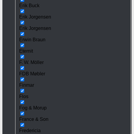
Erik Buck
Erik Jorgensen
Erik Jorgensen
Erwin Braun
Eternit
F. W. Möller
FDB Møbler
Finmar
Flos
Fog & Morup
France & Son
Fredericia