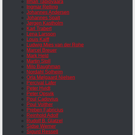
Ilmari Tapiovaara
Ingmar Relling
Johannes Andersen
Johannes Spalt
Jørgen Kastholm
Karl Trabert
Lena Larsson
Louis Kalff
Ludwig Mies van der Rohe
Marcel Breuer
Mark Held
Martin Stoll
Milo Baughman
Nordahl Solheim
Orla Mølgaard Nielsen
Percival Lafer
Peter Hvidt
Peter Opsvik
Poul Cadovius
Poul Volther
Preben Fabricius
Reinhold Adolf
Rudolf B. Glatzel
Sidse Werner
Sigurd Ressell