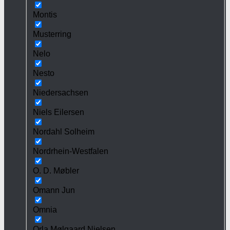
Montis
Musterring
Nelo
Nesto
Niedersachsen
Niels Eilersen
Nordahl Solheim
Nordrhein-Westfalen
O. D. Møbler
Omann Jun
Omnia
Orla Mølgaard Nielsen