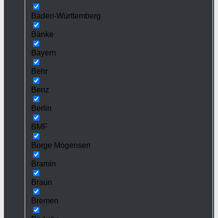
Baden-Württemberg
Bänke
Bayern
Behr
Benz
Berlin
BMF
Borge Mogensen
Bramin
Braun
Bremen