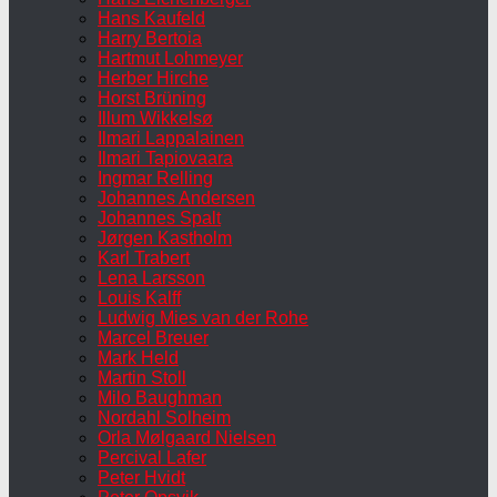
Hans Kaufeld
Harry Bertoia
Hartmut Lohmeyer
Herber Hirche
Horst Brüning
Illum Wikkelsø
Ilmari Lappalainen
Ilmari Tapiovaara
Ingmar Relling
Johannes Andersen
Johannes Spalt
Jørgen Kastholm
Karl Trabert
Lena Larsson
Louis Kalff
Ludwig Mies van der Rohe
Marcel Breuer
Mark Held
Martin Stoll
Milo Baughman
Nordahl Solheim
Orla Mølgaard Nielsen
Percival Lafer
Peter Hvidt