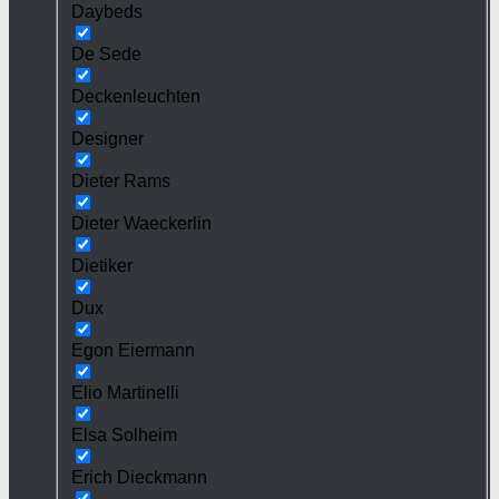
Daybeds
De Sede
Deckenleuchten
Designer
Dieter Rams
Dieter Waeckerlin
Dietiker
Dux
Egon Eiermann
Elio Martinelli
Elsa Solheim
Erich Dieckmann