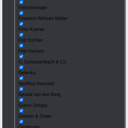
Freischwinger
Friedrich Wilhelm Möller
Friso Kramer
Fritz Eichler
Fritz Hansen
G. Schanzenbach & Co.
Gelenka
Geoffrey Harcourt
Gerard van den Berg
Gianni Songia
Gimson & Slater
Girsberger