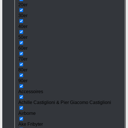
20er
30er
40er
50er
60er
70er
80er
90er
Accessoires
Achille Castiglioni & Pier Giacomo Castiglioni
Airborne
Ake Fribyter