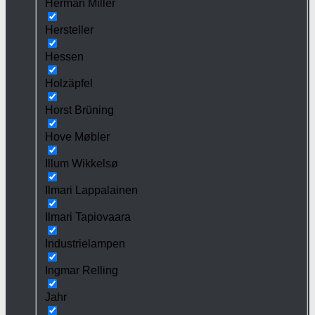
Herman Miller
Hersteller
Hessen
Holzäpfel
Horst Brüning
Hove Møbler
Illum Wikkelsø
Ilmari Lappalainen
Ilmari Tapiovaara
Industrielampen
Ingmar Relling
Jahr