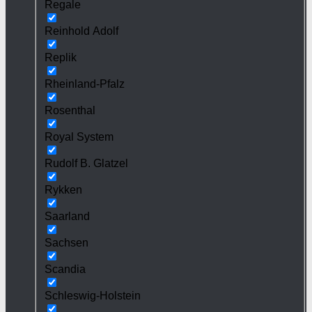
Regale
Reinhold Adolf
Replik
Rheinland-Pfalz
Rosenthal
Royal System
Rudolf B. Glatzel
Rykken
Saarland
Sachsen
Scandia
Schleswig-Holstein