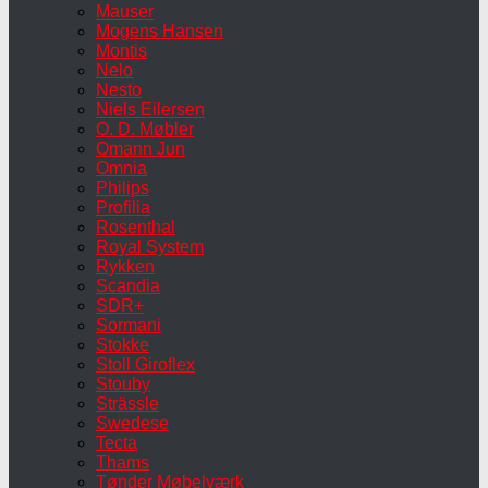
Mauser
Mogens Hansen
Montis
Nelo
Nesto
Niels Eilersen
O. D. Møbler
Omann Jun
Omnia
Philips
Profilia
Rosenthal
Royal System
Rykken
Scandia
SDR+
Sormani
Stokke
Stoll Giroflex
Stouby
Strässle
Swedese
Tecta
Thams
Tønder Møbelværk