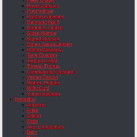
Peter Opsvik
Poul Cadovius
Poul Volther
Preben Fabricius
Reinhold Adolf
Rudolf B. Glatzel
Sidse Werner
Sigurd Ressell
Søren Georg Jensen
Stefan Wewerka
Terje Ekstrøm
Torbjørn Afdal
Torsten Thorup
Unbekannter Designer
Verner Panton
Warren Plattner
Willy Guhl
Yngve Ekström
Hersteller
Airborne
Artek
Artifort
Asko
Axel Christensen
Behr