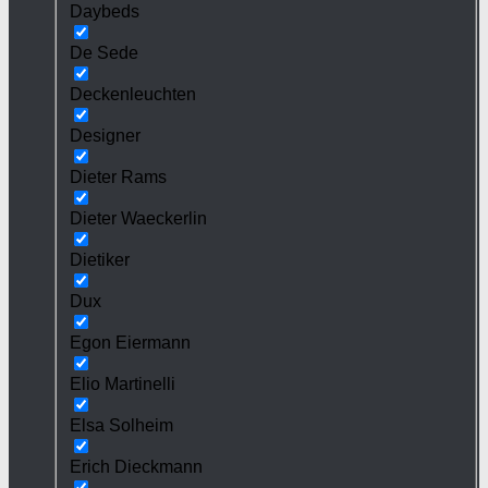
Daybeds
De Sede
Deckenleuchten
Designer
Dieter Rams
Dieter Waeckerlin
Dietiker
Dux
Egon Eiermann
Elio Martinelli
Elsa Solheim
Erich Dieckmann