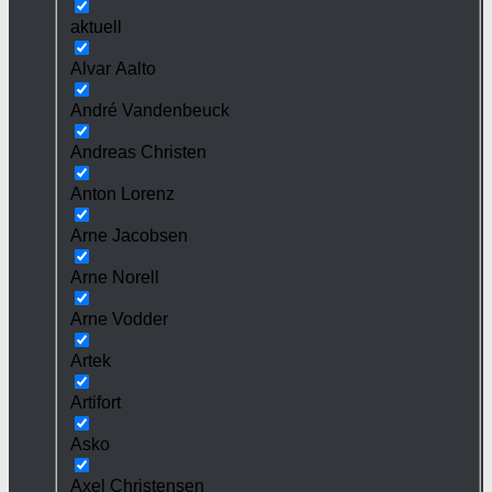
aktuell
Alvar Aalto
André Vandenbeuck
Andreas Christen
Anton Lorenz
Arne Jacobsen
Arne Norell
Arne Vodder
Artek
Artifort
Asko
Axel Christensen