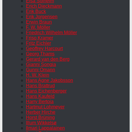
Elsa Solheim
Erich Dieckmann
Erik Buck
Erik Jorgensen
Erwin Braun
F. W. Möller
Friedrich Wilhelm Möller
Friso Kramer
Fritz Eichler
Geoffrey Harcourt
Georg Thams
Gerard van den Berg
Gianni Songia
Gunni Omann
H. W. Klein
Hans Agne Jakobsson
Hans Brattrud
Hans Eichenberger
Hans Kaufeld
Harry Bertoia
Hartmut Lohmeyer
Herber Hirche
Horst Brüning
Illum Wikkelsø
Ilmari Lappalainen