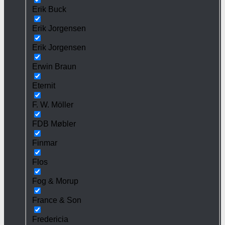
Erik Buck
Erik Jorgensen
Erik Jorgensen
Erwin Braun
Eternit
F. W. Möller
FDB Møbler
Finmar
Flos
Fog & Morup
France & Son
Fredericia