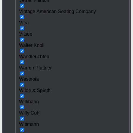
Verner Panton
Vintage American Seating Company
Vitra
Vitsoe
Walter Knoll
Wandleuchten
Warren Plattner
Westnofa
Wilde & Spieth
Wilkhahn
Willy Guhl
Wittmann