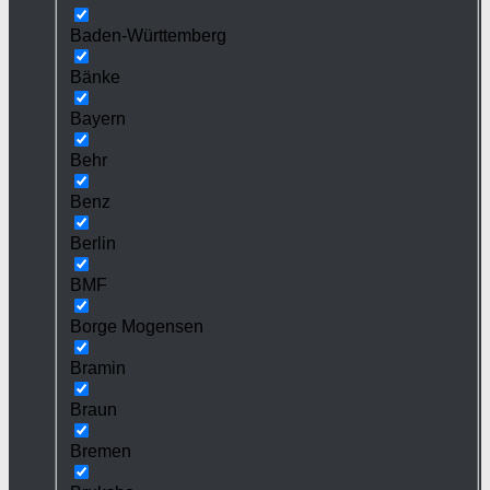
Baden-Württemberg
Bänke
Bayern
Behr
Benz
Berlin
BMF
Borge Mogensen
Bramin
Braun
Bremen