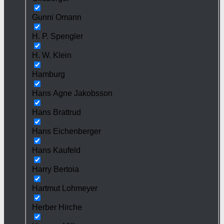
Gunni Omann
H. P. Spengler
H. W. Klein
Hamburg
Hans Agne Jakobsson
Hans Brattrud
Hans Eichenberger
Hans Kaufeld
Harry Bertoia
Hartmut Lohmeyer
Herber Hirche