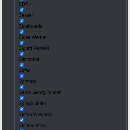
SDR+
Sessel
Sideboards
Sidse Werner
Sigurd Ressell
Sitzmöbel
Sofas
Sormani
Søren Georg Jensen
Spiegelbilder
Stefan Wewerka
Stehleuchten