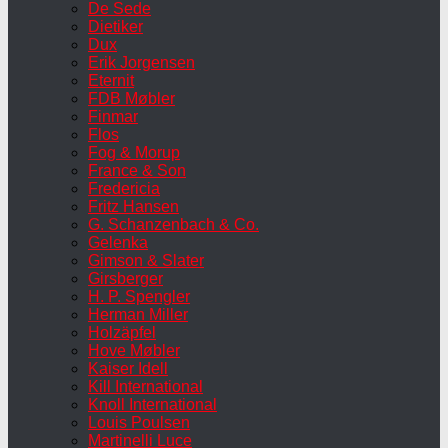
De Sede
Dietiker
Dux
Erik Jorgensen
Eternit
FDB Møbler
Finmar
Flos
Fog & Morup
France & Son
Fredericia
Fritz Hansen
G. Schanzenbach & Co.
Gelenka
Gimson & Slater
Girsberger
H. P. Spengler
Herman Miller
Holzäpfel
Hove Møbler
Kaiser Idell
Kill International
Knoll International
Louis Poulsen
Martinelli Luce