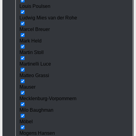
Louis Poulsen
Ludwig Mies van der Rohe
Marcel Breuer
Mark Held
Martin Stoll
Martinelli Luce
Matteo Grassi
Mauser
Mecklenburg-Vorpommern
Milo Baughman
Möbel
Mogens Hansen