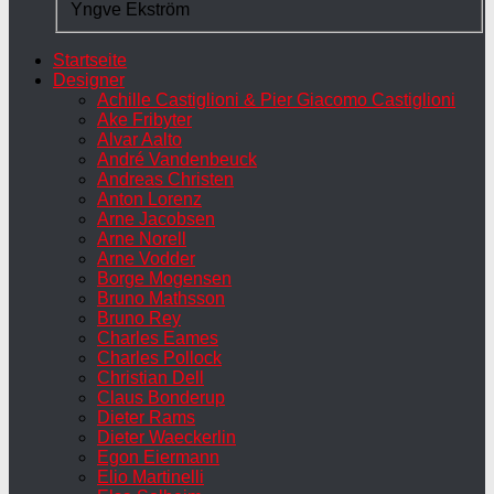
Yngve Ekström
Startseite
Designer
Achille Castiglioni & Pier Giacomo Castiglioni
Ake Fribyter
Alvar Aalto
André Vandenbeuck
Andreas Christen
Anton Lorenz
Arne Jacobsen
Arne Norell
Arne Vodder
Borge Mogensen
Bruno Mathsson
Bruno Rey
Charles Eames
Charles Pollock
Christian Dell
Claus Bonderup
Dieter Rams
Dieter Waeckerlin
Egon Eiermann
Elio Martinelli