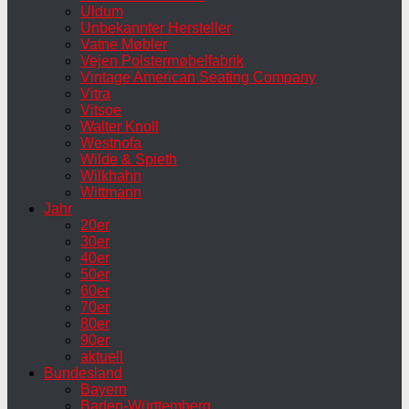
Uldum
Unbekannter Hersteller
Vatne Møbler
Vejen Polstermøbelfabrik
Vintage American Seating Company
Vitra
Vitsoe
Walter Knoll
Westnofa
Wilde & Spieth
Wilkhahn
Wittmann
Jahr
20er
30er
40er
50er
60er
70er
80er
90er
aktuell
Bundesland
Bayern
Baden-Württemberg