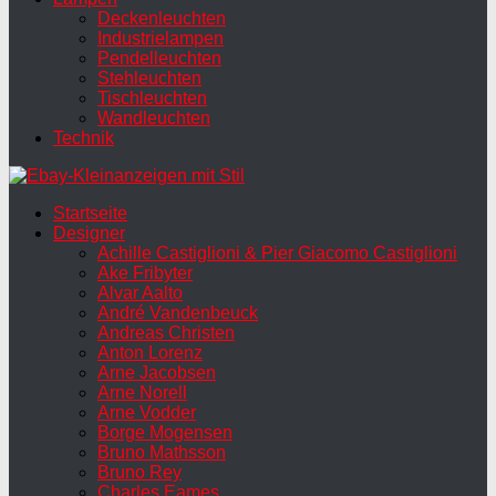
Deckenleuchten
Industrielampen
Pendelleuchten
Stehleuchten
Tischleuchten
Wandleuchten
Technik
Startseite
Designer
Achille Castiglioni & Pier Giacomo Castiglioni
Ake Fribyter
Alvar Aalto
André Vandenbeuck
Andreas Christen
Anton Lorenz
Arne Jacobsen
Arne Norell
Arne Vodder
Borge Mogensen
Bruno Mathsson
Bruno Rey
Charles Eames