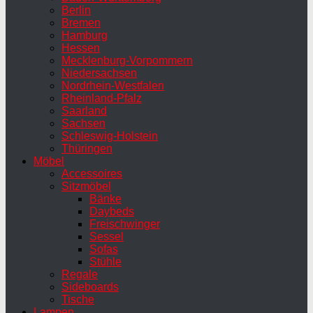
Berlin
Bremen
Hamburg
Hessen
Mecklenburg-Vorpommern
Niedersachsen
Nordrhein-Westfalen
Rheinland-Pfalz
Saarland
Sachsen
Schleswig-Holstein
Thüringen
Möbel
Accessoires
Sitzmöbel
Bänke
Daybeds
Freischwinger
Sessel
Sofas
Stühle
Regale
Sideboards
Tische
Lampen