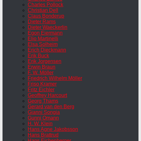
Charles Pollock
Christian Dell
Claus Bonderup
Dieter Rams
Dieter Waeckerlin
Egon Eiermann
Elio Martinelli
Elsa Solheim
Erich Dieckmann
Erik Buck
Erik Jorgensen
Erwin Braun
F. W. Möller
Friedrich Wilhelm Möller
Friso Kramer
Fritz Eichler
Geoffrey Harcourt
Georg Thams
Gerard van den Berg
Gianni Songia
Gunni Omann
H. W. Klein
Hans Agne Jakobsson
Hans Brattrud
Hans Eichenberger