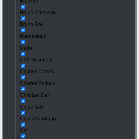
Bruksbo
Bruno Mathsson
Bruno Rey
Bundesland
Cado
CFC Silkeborg
Charles Eames
Charles Pollock
Christian Dell
Cidue Italy
Claus Bonderup
Cor