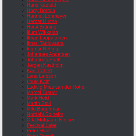
Hans Kaufeld
Harry Bertoia
Hartmut Lohmeyer
Herber Hirche
Horst Brüning
Illum Wikkelsø
Ilmari Lappalainen
Ilmari Tapiovaara
Ingmar Relling
Johannes Andersen
Johannes Spalt
Jørgen Kastholm
Karl Trabert
Lena Larsson
Louis Kalff
Ludwig Mies van der Rohe
Marcel Breuer
Mark Held
Martin Stoll
Milo Baughman
Nordahl Solheim
Orla Mølgaard Nielsen
Percival Lafer
Peter Hvidt