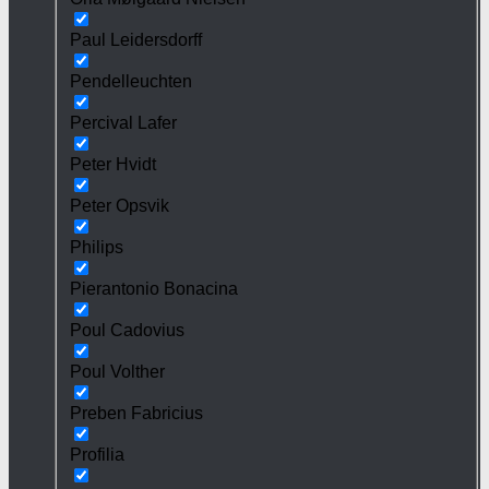
Paul Leidersdorff
Pendelleuchten
Percival Lafer
Peter Hvidt
Peter Opsvik
Philips
Pierantonio Bonacina
Poul Cadovius
Poul Volther
Preben Fabricius
Profilia