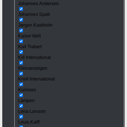
Johannes Andersen
Johannes Spalt
Jørgen Kastholm
Kaiser Idell
Karl Trabert
Kill International
Kleinanzeigen
Knoll International
Kurioses
Lampen
Lena Larsson
Louis Kalff