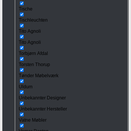
Tische
Tischleuchten
Tito Agnoli
Tito Agnoli
Torbjørn Afdal
Torsten Thorup
Tønder Møbelværk
Uldum
Unbekannter Designer
Unbekannter Hersteller
Vatne Møbler