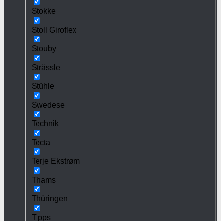
Stokke
Stoll Giroflex
Stouby
Strässle
Stühle
Swedese
Technik
Tecta
Terje Ekstrøm
Thams
Thüringen
Tipps