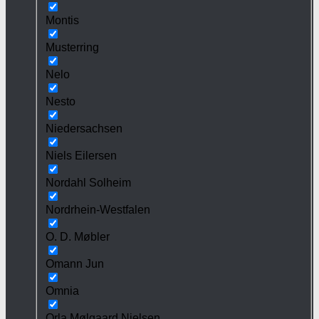
Montis
Musterring
Nelo
Nesto
Niedersachsen
Niels Eilersen
Nordahl Solheim
Nordrhein-Westfalen
O. D. Møbler
Omann Jun
Omnia
Orla Mølgaard Nielsen