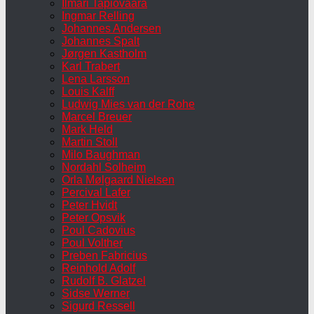
Ilmari Tapiovaara
Ingmar Relling
Johannes Andersen
Johannes Spalt
Jørgen Kastholm
Karl Trabert
Lena Larsson
Louis Kalff
Ludwig Mies van der Rohe
Marcel Breuer
Mark Held
Martin Stoll
Milo Baughman
Nordahl Solheim
Orla Mølgaard Nielsen
Percival Lafer
Peter Hvidt
Peter Opsvik
Poul Cadovius
Poul Volther
Preben Fabricius
Reinhold Adolf
Rudolf B. Glatzel
Sidse Werner
Sigurd Ressell