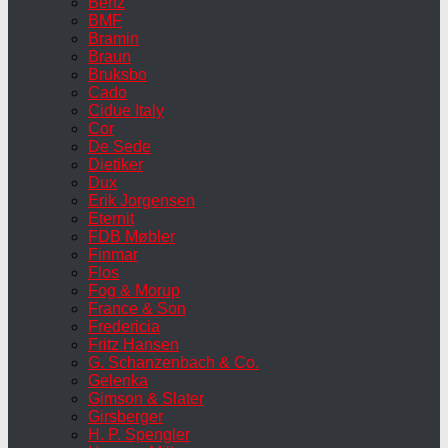
Benz
BMF
Bramin
Braun
Bruksbo
Cado
Cidue Italy
Cor
De Sede
Dietiker
Dux
Erik Jorgensen
Eternit
FDB Møbler
Finmar
Flos
Fog & Morup
France & Son
Fredericia
Fritz Hansen
G. Schanzenbach & Co.
Gelenka
Gimson & Slater
Girsberger
H. P. Spengler