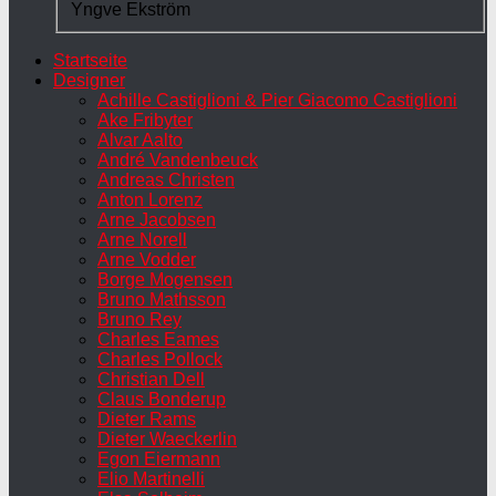
Yngve Ekström
Startseite
Designer
Achille Castiglioni & Pier Giacomo Castiglioni
Ake Fribyter
Alvar Aalto
André Vandenbeuck
Andreas Christen
Anton Lorenz
Arne Jacobsen
Arne Norell
Arne Vodder
Borge Mogensen
Bruno Mathsson
Bruno Rey
Charles Eames
Charles Pollock
Christian Dell
Claus Bonderup
Dieter Rams
Dieter Waeckerlin
Egon Eiermann
Elio Martinelli