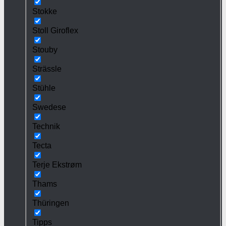
Stokke
Stoll Giroflex
Stouby
Strässle
Stühle
Swedese
Technik
Tecta
Terje Ekstrøm
Thams
Thüringen
Tipps