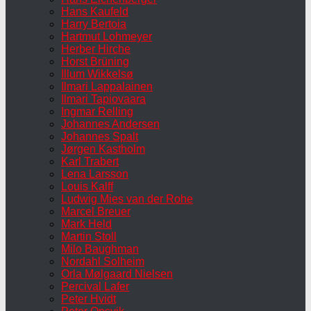
Hans Kaufeld
Harry Bertoia
Hartmut Lohmeyer
Herber Hirche
Horst Brüning
Illum Wikkelsø
Ilmari Lappalainen
Ilmari Tapiovaara
Ingmar Relling
Johannes Andersen
Johannes Spalt
Jørgen Kastholm
Karl Trabert
Lena Larsson
Louis Kalff
Ludwig Mies van der Rohe
Marcel Breuer
Mark Held
Martin Stoll
Milo Baughman
Nordahl Solheim
Orla Mølgaard Nielsen
Percival Lafer
Peter Hvidt