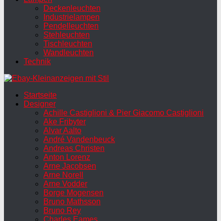
Deckenleuchten
Industrielampen
Pendelleuchten
Stehleuchten
Tischleuchten
Wandleuchten
Technik
Startseite
Designer
Achille Castiglioni & Pier Giacomo Castiglioni
Ake Fribyter
Alvar Aalto
André Vandenbeuck
Andreas Christen
Anton Lorenz
Arne Jacobsen
Arne Norell
Arne Vodder
Borge Mogensen
Bruno Mathsson
Bruno Rey
Charles Eames