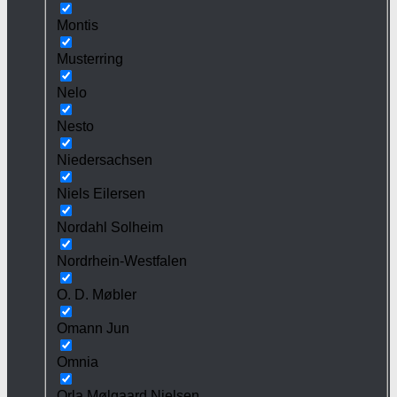
Montis
Musterring
Nelo
Nesto
Niedersachsen
Niels Eilersen
Nordahl Solheim
Nordrhein-Westfalen
O. D. Møbler
Omann Jun
Omnia
Orla Mølgaard Nielsen