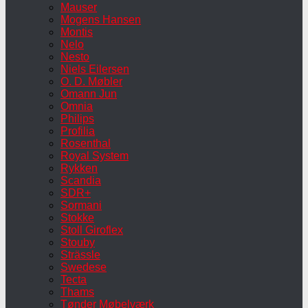
Mauser
Mogens Hansen
Montis
Nelo
Nesto
Niels Eilersen
O. D. Møbler
Omann Jun
Omnia
Philips
Profilia
Rosenthal
Royal System
Rykken
Scandia
SDR+
Sormani
Stokke
Stoll Giroflex
Stouby
Strässle
Swedese
Tecta
Thams
Tønder Møbelværk