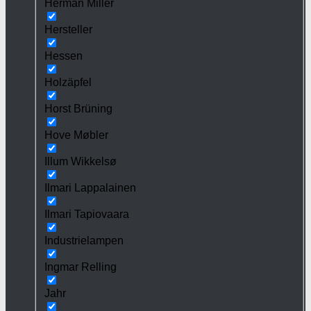
Herman Miller
Hersteller
Hessen
Holzäpfel
Horst Brüning
Hove Møbler
Illum Wikkelsø
Ilmari Lappalainen
Ilmari Tapiovaara
Industrielampen
Ingmar Relling
Jahr