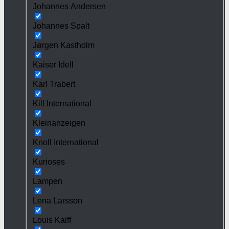
Johannes Andersen
Johannes Spalt
Jørgen Kastholm
Kaiser Idell
Karl Trabert
Kill International
Kleinanzeigen
Knoll International
Kurioses
Lampen
Lena Larsson
Louis Kalff