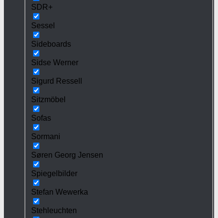
SDR+
Sessel
Sideboards
Sidse Werner
Sigurd Ressell
Sitzmöbel
Sofas
Sormani
Søren Georg Jensen
Spiegelbilder
Stefan Wewerka
Stehleuchten