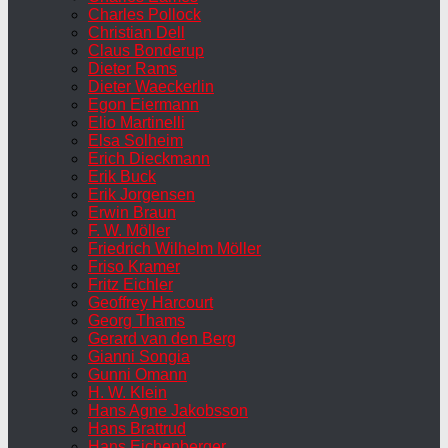
Charles Pollock
Christian Dell
Claus Bonderup
Dieter Rams
Dieter Waeckerlin
Egon Eiermann
Elio Martinelli
Elsa Solheim
Erich Dieckmann
Erik Buck
Erik Jorgensen
Erwin Braun
F. W. Möller
Friedrich Wilhelm Möller
Friso Kramer
Fritz Eichler
Geoffrey Harcourt
Georg Thams
Gerard van den Berg
Gianni Songia
Gunni Omann
H. W. Klein
Hans Agne Jakobsson
Hans Brattrud
Hans Eichenberger