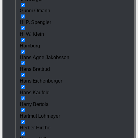
Gunni Omann
H. P. Spengler
H. W. Klein
Hamburg
Hans Agne Jakobsson
Hans Brattrud
Hans Eichenberger
Hans Kaufeld
Harry Bertoia
Hartmut Lohmeyer
Herber Hirche