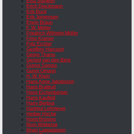
Elsa Solheim
Erich Dieckmann
Erik Buck
Erik Jorgensen
Erwin Braun
F. W. Möller
Friedrich Wilhelm Möller
Friso Kramer
Fritz Eichler
Geoffrey Harcourt
Georg Thams
Gerard van den Berg
Gianni Songia
Gunni Omann
H. W. Klein
Hans Agne Jakobsson
Hans Brattrud
Hans Eichenberger
Hans Kaufeld
Harry Bertoia
Hartmut Lohmeyer
Herber Hirche
Horst Brüning
Illum Wikkelsø
Ilmari Lappalainen