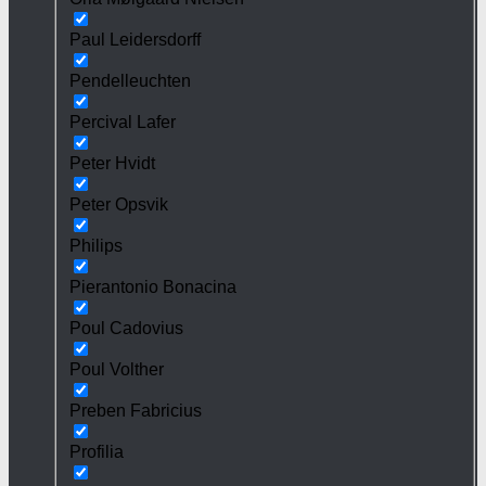
Paul Leidersdorff
Pendelleuchten
Percival Lafer
Peter Hvidt
Peter Opsvik
Philips
Pierantonio Bonacina
Poul Cadovius
Poul Volther
Preben Fabricius
Profilia