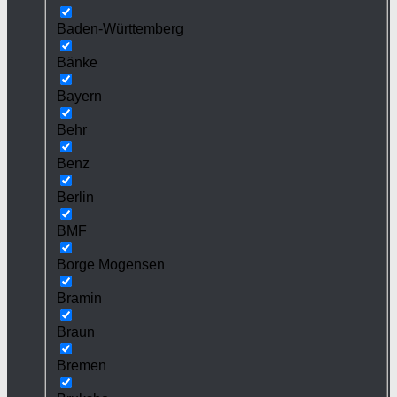
Baden-Württemberg
Bänke
Bayern
Behr
Benz
Berlin
BMF
Borge Mogensen
Bramin
Braun
Bremen