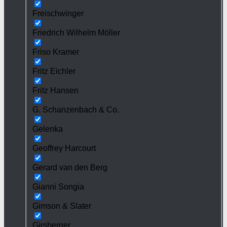
Freischwinger
Friedrich Wilhelm Möller
Friso Kramer
Fritz Eichler
Fritz Hansen
G. Schanzenbach & Co.
Gelenka
Geoffrey Harcourt
Gerard van den Berg
Gianni Songia
Gimson & Slater
Girsberger