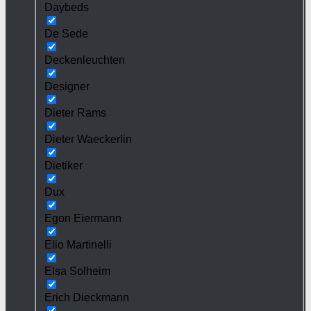
Daybeds
De Sede
Deckenleuchten
Designer
Dieter Rams
Dieter Waeckerlin
Dietiker
Dux
Egon Eiermann
Elio Martinelli
Elsa Solheim
Erich Dieckmann