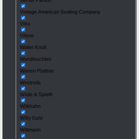
Verner Panton
Vintage American Seating Company
Vitra
Vitsoe
Walter Knoll
Wandleuchten
Warren Plattner
Westnofa
Wilde & Spieth
Wilkhahn
Willy Guhl
Wittmann