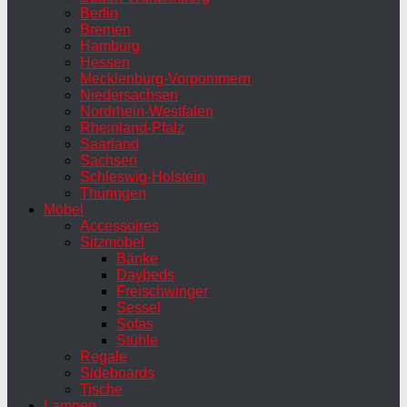
Berlin
Bremen
Hamburg
Hessen
Mecklenburg-Vorpommern
Niedersachsen
Nordrhein-Westfalen
Rheinland-Pfalz
Saarland
Sachsen
Schleswig-Holstein
Thüringen
Möbel
Accessoires
Sitzmöbel
Bänke
Daybeds
Freischwinger
Sessel
Sofas
Stühle
Regale
Sideboards
Tische
Lampen