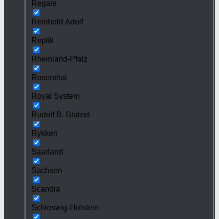
Regale
Reinhold Adolf
Replik
Rheinland-Pfalz
Rosenthal
Royal System
Rudolf B. Glatzel
Rykken
Saarland
Sachsen
Scandia
Schleswig-Holstein