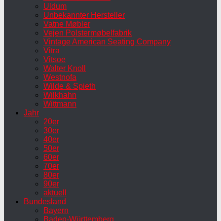
Uldum
Unbekannter Hersteller
Vatne Møbler
Vejen Polstermøbelfabrik
Vintage American Seating Company
Vitra
Vitsoe
Walter Knoll
Westnofa
Wilde & Spieth
Wilkhahn
Wittmann
Jahr
20er
30er
40er
50er
60er
70er
80er
90er
aktuell
Bundesland
Bayern
Baden-Württemberg