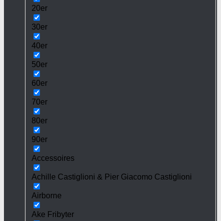
20er
30er
40er
50er
60er
70er
80er
90er
Accessoires
Achille Castiglioni & Pier Giacomo Castiglioni
Airborne
Ake Fribyter