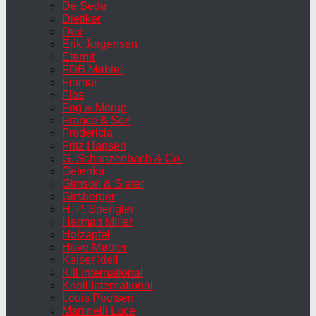
De Sede
Dietiker
Dux
Erik Jorgensen
Eternit
FDB Møbler
Finmar
Flos
Fog & Morup
France & Son
Fredericia
Fritz Hansen
G. Schanzenbach & Co.
Gelenka
Gimson & Slater
Girsberger
H. P. Spengler
Herman Miller
Holzäpfel
Hove Møbler
Kaiser Idell
Kill International
Knoll International
Louis Poulsen
Martinelli Luce