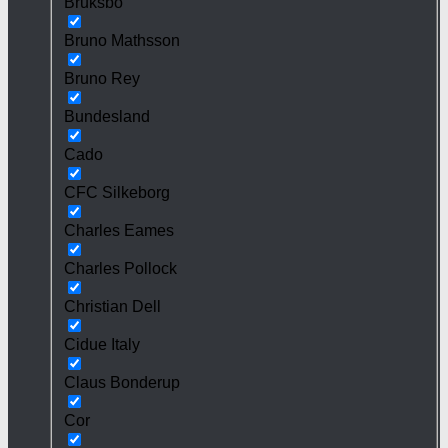
Bruksbo
Bruno Mathsson
Bruno Rey
Bundesland
Cado
CFC Silkeborg
Charles Eames
Charles Pollock
Christian Dell
Cidue Italy
Claus Bonderup
Cor