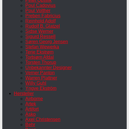
Peter Opsvik
Poul Cadovius
Poul Volther
Preben Fabricius
Reinhold Adolf
Rudolf B. Glatzel
Sidse Werner
Sigurd Ressell
Søren Georg Jensen
Stefan Wewerka
Terje Ekstrøm
Torbjørn Afdal
Torsten Thorup
Unbekannter Designer
Verner Panton
Warren Plattner
Willy Guhl
Yngve Ekström
Hersteller
Airborne
Artek
Artifort
Asko
Axel Christensen
Behr