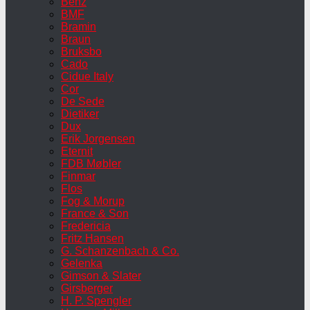
Benz
BMF
Bramin
Braun
Bruksbo
Cado
Cidue Italy
Cor
De Sede
Dietiker
Dux
Erik Jorgensen
Eternit
FDB Møbler
Finmar
Flos
Fog & Morup
France & Son
Fredericia
Fritz Hansen
G. Schanzenbach & Co.
Gelenka
Gimson & Slater
Girsberger
H. P. Spengler