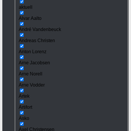
aktuell
Alvar Aalto
André Vandenbeuck
Andreas Christen
Anton Lorenz
Arne Jacobsen
Arne Norell
Arne Vodder
Artek
Artifort
Asko
Axel Christensen