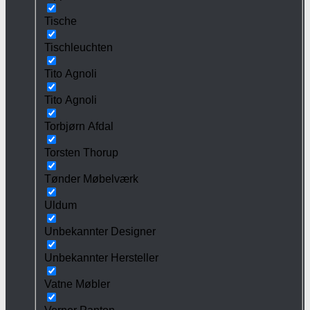
Tische
Tischleuchten
Tito Agnoli
Tito Agnoli
Torbjørn Afdal
Torsten Thorup
Tønder Møbelværk
Uldum
Unbekannter Designer
Unbekannter Hersteller
Vatne Møbler