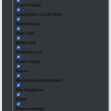
Louis Poulsen
Ludwig Mies van der Rohe
Marcel Breuer
Mark Held
Martin Stoll
Martinelli Luce
Matteo Grassi
Mauser
Mecklenburg-Vorpommern
Milo Baughman
Möbel
Mogens Hansen