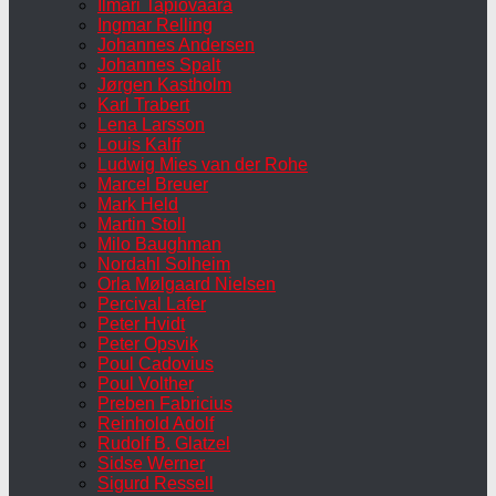
Ilmari Tapiovaara
Ingmar Relling
Johannes Andersen
Johannes Spalt
Jørgen Kastholm
Karl Trabert
Lena Larsson
Louis Kalff
Ludwig Mies van der Rohe
Marcel Breuer
Mark Held
Martin Stoll
Milo Baughman
Nordahl Solheim
Orla Mølgaard Nielsen
Percival Lafer
Peter Hvidt
Peter Opsvik
Poul Cadovius
Poul Volther
Preben Fabricius
Reinhold Adolf
Rudolf B. Glatzel
Sidse Werner
Sigurd Ressell