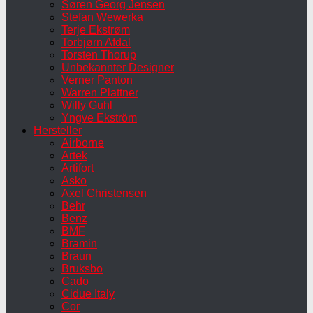
Søren Georg Jensen
Stefan Wewerka
Terje Ekstrøm
Torbjørn Afdal
Torsten Thorup
Unbekannter Designer
Verner Panton
Warren Plattner
Willy Guhl
Yngve Ekström
Hersteller
Airborne
Artek
Artifort
Asko
Axel Christensen
Behr
Benz
BMF
Bramin
Braun
Bruksbo
Cado
Cidue Italy
Cor