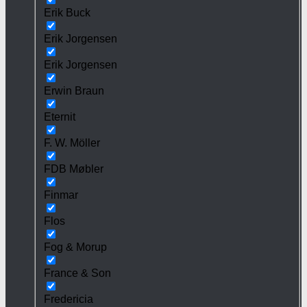
Erik Buck
Erik Jorgensen
Erik Jorgensen
Erwin Braun
Eternit
F. W. Möller
FDB Møbler
Finmar
Flos
Fog & Morup
France & Son
Fredericia