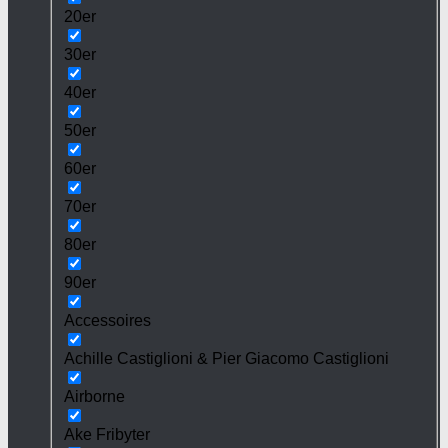
20er
30er
40er
50er
60er
70er
80er
90er
Accessoires
Achille Castiglioni & Pier Giacomo Castiglioni
Airborne
Ake Fribyter