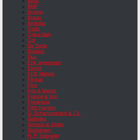
Benz
BMF
Bramin
Braun
Bruksbo
Cado
Cidue Italy
Cor
De Sede
Dietiker
Dux
Erik Jorgensen
Eternit
FDB Møbler
Finmar
Flos
Fog & Morup
France & Son
Fredericia
Fritz Hansen
G. Schanzenbach & Co.
Gelenka
Gimson & Slater
Girsberger
H. P. Spengler