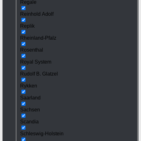
Regale
Reinhold Adolf
Replik
Rheinland-Pfalz
Rosenthal
Royal System
Rudolf B. Glatzel
Rykken
Saarland
Sachsen
Scandia
Schleswig-Holstein