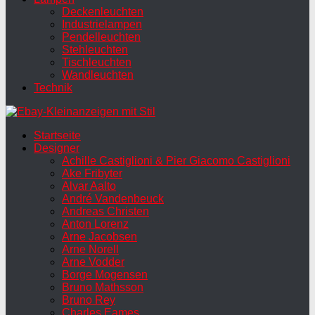
Deckenleuchten
Industrielampen
Pendelleuchten
Stehleuchten
Tischleuchten
Wandleuchten
Technik
Startseite
Designer
Achille Castiglioni & Pier Giacomo Castiglioni
Ake Fribyter
Alvar Aalto
André Vandenbeuck
Andreas Christen
Anton Lorenz
Arne Jacobsen
Arne Norell
Arne Vodder
Borge Mogensen
Bruno Mathsson
Bruno Rey
Charles Eames