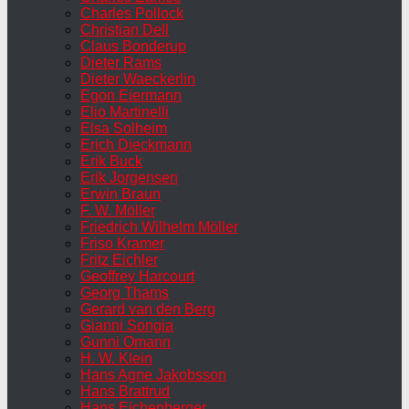
Charles Pollock
Christian Dell
Claus Bonderup
Dieter Rams
Dieter Waeckerlin
Egon Eiermann
Elio Martinelli
Elsa Solheim
Erich Dieckmann
Erik Buck
Erik Jorgensen
Erwin Braun
F. W. Möller
Friedrich Wilhelm Möller
Friso Kramer
Fritz Eichler
Geoffrey Harcourt
Georg Thams
Gerard van den Berg
Gianni Songia
Gunni Omann
H. W. Klein
Hans Agne Jakobsson
Hans Brattrud
Hans Eichenberger