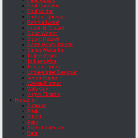
Peter Opsvik
Poul Cadovius
Poul Volther
Preben Fabricius
Reinhold Adolf
Rudolf B. Glatzel
Sidse Werner
Sigurd Ressell
Søren Georg Jensen
Stefan Wewerka
Terje Ekstrøm
Torbjørn Afdal
Torsten Thorup
Unbekannter Designer
Verner Panton
Warren Plattner
Willy Guhl
Yngve Ekström
Hersteller
Airborne
Artek
Artifort
Asko
Axel Christensen
Behr