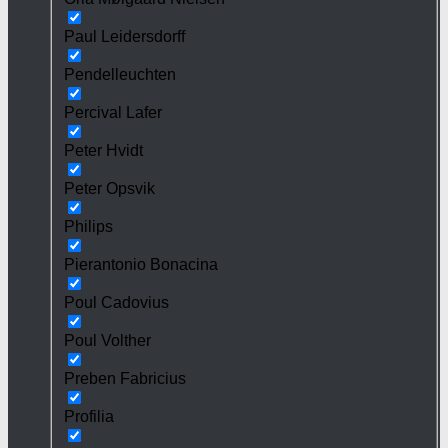
Paul Leidersdorff
Pendelleuchten
Percival Lafer
Peter Hvidt
Peter Opsvik
Philips
Pierantonio Bonacina
Poul Cadovius
Poul Volther
Preben Fabricius
Profilia