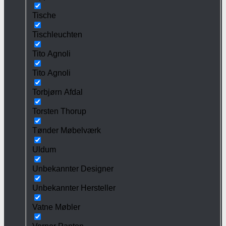
Tische
Tischleuchten
Tito Agnoli
Tito Agnoli
Torbjørn Afdal
Torsten Thorup
Tønder Møbelværk
Uldum
Unbekannter Designer
Unbekannter Hersteller
Vatne Møbler