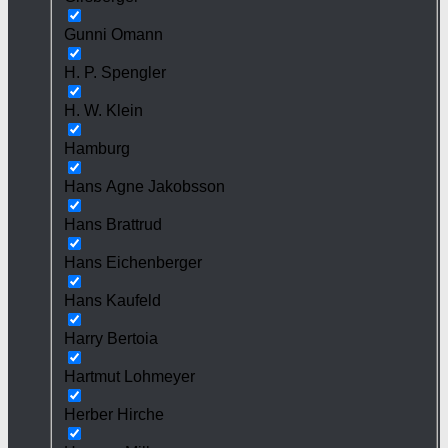
Gunni Omann
H. P. Spengler
H. W. Klein
Hamburg
Hans Agne Jakobsson
Hans Brattrud
Hans Eichenberger
Hans Kaufeld
Harry Bertoia
Hartmut Lohmeyer
Herber Hirche