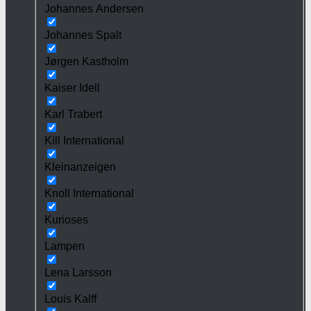
Johannes Andersen
Johannes Spalt
Jørgen Kastholm
Kaiser Idell
Karl Trabert
Kill International
Kleinanzeigen
Knoll International
Kurioses
Lampen
Lena Larsson
Louis Kalff