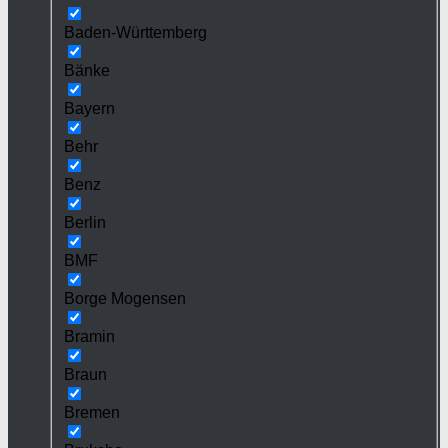
Baden-Württemberg
Bänke
Bayern
Behr
Benz
Berlin
BMF
Borge Mogensen
Bramin
Braun
Bremen