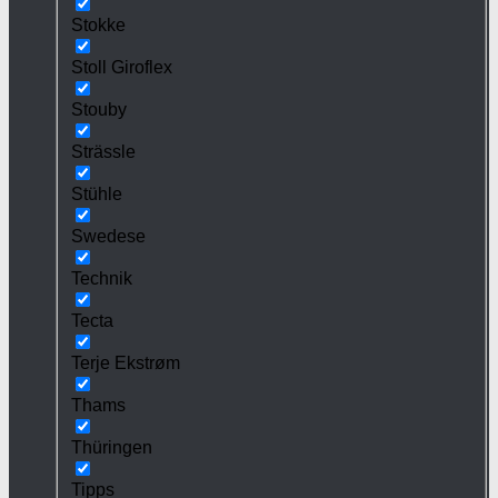
Stokke
Stoll Giroflex
Stouby
Strässle
Stühle
Swedese
Technik
Tecta
Terje Ekstrøm
Thams
Thüringen
Tipps