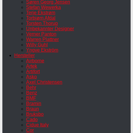
Søren Georg Jensen
Stefan Wewerka
Terje Ekstrøm
Torbjørn Afdal
Torsten Thorup
Unbekannter Designer
Verner Panton
Warren Plattner
Willy Guhl
Yngve Ekström
Hersteller
Airborne
Artek
Artifort
Asko
Axel Christensen
Behr
Benz
BMF
Bramin
Braun
Bruksbo
Cado
Cidue Italy
Cor