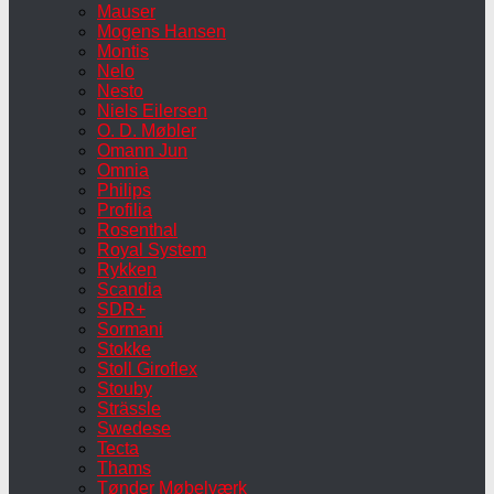
Mauser
Mogens Hansen
Montis
Nelo
Nesto
Niels Eilersen
O. D. Møbler
Omann Jun
Omnia
Philips
Profilia
Rosenthal
Royal System
Rykken
Scandia
SDR+
Sormani
Stokke
Stoll Giroflex
Stouby
Strässle
Swedese
Tecta
Thams
Tønder Møbelværk