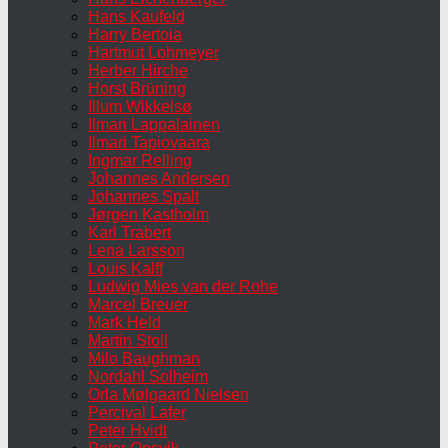
Hans Kaufeld
Harry Bertoia
Hartmut Lohmeyer
Herber Hirche
Horst Brüning
Illum Wikkelsø
Ilmari Lappalainen
Ilmari Tapiovaara
Ingmar Relling
Johannes Andersen
Johannes Spalt
Jørgen Kastholm
Karl Trabert
Lena Larsson
Louis Kalff
Ludwig Mies van der Rohe
Marcel Breuer
Mark Held
Martin Stoll
Milo Baughman
Nordahl Solheim
Orla Mølgaard Nielsen
Percival Lafer
Peter Hvidt