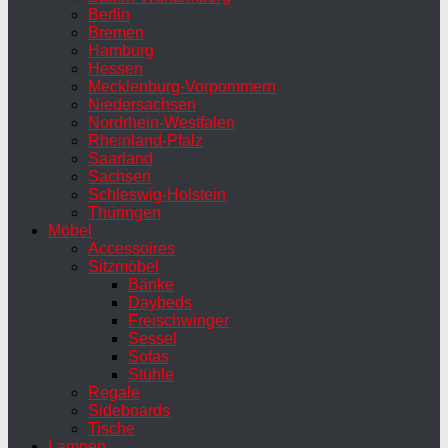
Berlin
Bremen
Hamburg
Hessen
Mecklenburg-Vorpommern
Niedersachsen
Nordrhein-Westfalen
Rheinland-Pfalz
Saarland
Sachsen
Schleswig-Holstein
Thüringen
Möbel
Accessoires
Sitzmöbel
Bänke
Daybeds
Freischwinger
Sessel
Sofas
Stühle
Regale
Sideboards
Tische
Lampen