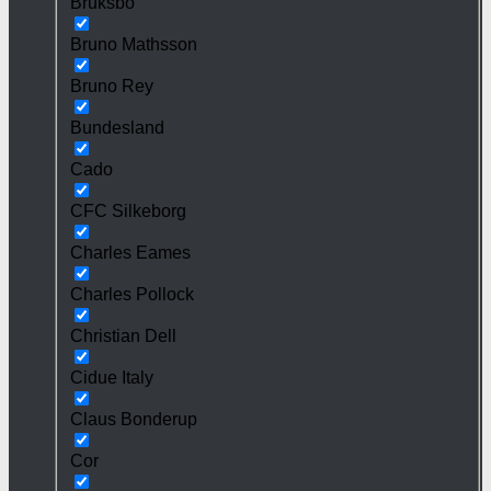
Bruksbo
Bruno Mathsson
Bruno Rey
Bundesland
Cado
CFC Silkeborg
Charles Eames
Charles Pollock
Christian Dell
Cidue Italy
Claus Bonderup
Cor