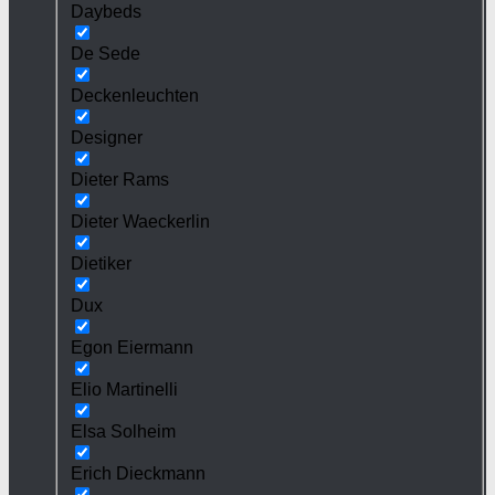
Daybeds
De Sede
Deckenleuchten
Designer
Dieter Rams
Dieter Waeckerlin
Dietiker
Dux
Egon Eiermann
Elio Martinelli
Elsa Solheim
Erich Dieckmann