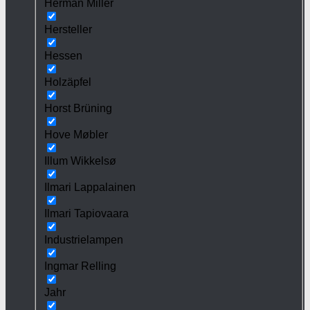
Herman Miller
Hersteller
Hessen
Holzäpfel
Horst Brüning
Hove Møbler
Illum Wikkelsø
Ilmari Lappalainen
Ilmari Tapiovaara
Industrielampen
Ingmar Relling
Jahr