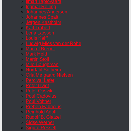
Ilmari Tapiovaara
Ingmar Relling
Johannes Andersen
Johannes Spalt
Jørgen Kastholm
Karl Trabert
Lena Larsson
Louis Kalff
Ludwig Mies van der Rohe
Marcel Breuer
Mark Held
Martin Stoll
Milo Baughman
Nordahl Solheim
Orla Mølgaard Nielsen
Percival Lafer
Peter Hvidt
Peter Opsvik
Poul Cadovius
Poul Volther
Preben Fabricius
Reinhold Adolf
Rudolf B. Glatzel
Sidse Werner
Sigurd Ressell