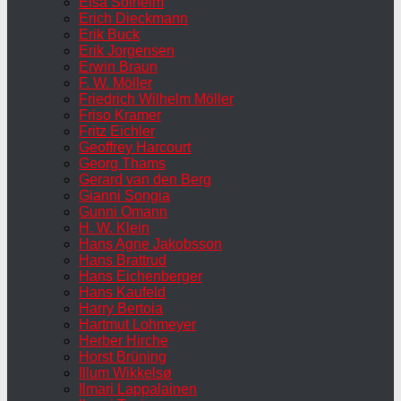
Elsa Solheim
Erich Dieckmann
Erik Buck
Erik Jorgensen
Erwin Braun
F. W. Möller
Friedrich Wilhelm Möller
Friso Kramer
Fritz Eichler
Geoffrey Harcourt
Georg Thams
Gerard van den Berg
Gianni Songia
Gunni Omann
H. W. Klein
Hans Agne Jakobsson
Hans Brattrud
Hans Eichenberger
Hans Kaufeld
Harry Bertoia
Hartmut Lohmeyer
Herber Hirche
Horst Brüning
Illum Wikkelsø
Ilmari Lappalainen