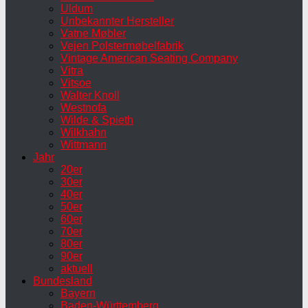
Uldum
Unbekannter Hersteller
Vatne Møbler
Vejen Polstermøbelfabrik
Vintage American Seating Company
Vitra
Vitsoe
Walter Knoll
Westnofa
Wilde & Spieth
Wilkhahn
Wittmann
Jahr
20er
30er
40er
50er
60er
70er
80er
90er
aktuell
Bundesland
Bayern
Baden-Württemberg