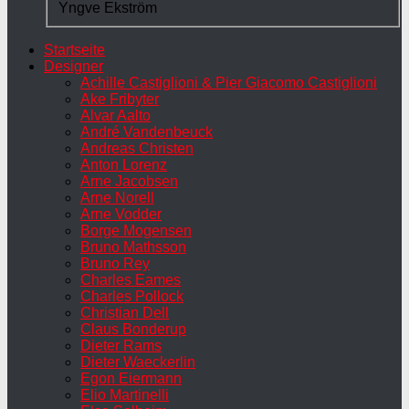
Yngve Ekström
Startseite
Designer
Achille Castiglioni & Pier Giacomo Castiglioni
Ake Fribyter
Alvar Aalto
André Vandenbeuck
Andreas Christen
Anton Lorenz
Arne Jacobsen
Arne Norell
Arne Vodder
Borge Mogensen
Bruno Mathsson
Bruno Rey
Charles Eames
Charles Pollock
Christian Dell
Claus Bonderup
Dieter Rams
Dieter Waeckerlin
Egon Eiermann
Elio Martinelli