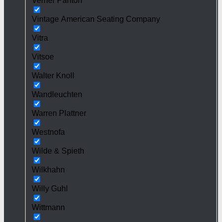
Verner Panton
Vintage American Seating Company
Vitra
Vitsoe
Walter Knoll
Wandleuchten
Warren Plattner
Westnofa
Wilde & Spieth
Wilkhahn
Willy Guhl
Wittmann