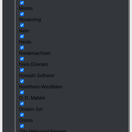
Montis
Musterring
Nelo
Nesto
Niedersachsen
Niels Eilersen
Nordahl Solheim
Nordrhein-Westfalen
O. D. Møbler
Omann Jun
Omnia
Orla Mølgaard Nielsen