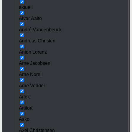
aktuell
Alvar Aalto
André Vandenbeuck
Andreas Christen
Anton Lorenz
Arne Jacobsen
Arne Norell
Arne Vodder
Artek
Artifort
Asko
Axel Christensen