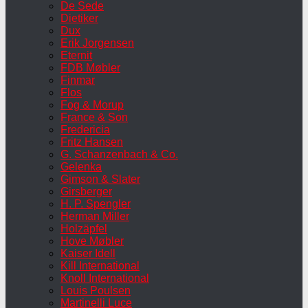
De Sede
Dietiker
Dux
Erik Jorgensen
Eternit
FDB Møbler
Finmar
Flos
Fog & Morup
France & Son
Fredericia
Fritz Hansen
G. Schanzenbach & Co.
Gelenka
Gimson & Slater
Girsberger
H. P. Spengler
Herman Miller
Holzäpfel
Hove Møbler
Kaiser Idell
Kill International
Knoll International
Louis Poulsen
Martinelli Luce