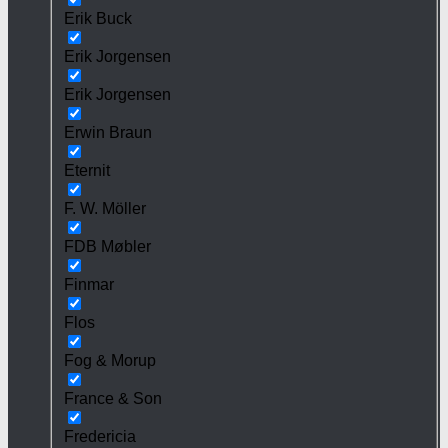
Erik Buck
Erik Jorgensen
Erik Jorgensen
Erwin Braun
Eternit
F. W. Möller
FDB Møbler
Finmar
Flos
Fog & Morup
France & Son
Fredericia