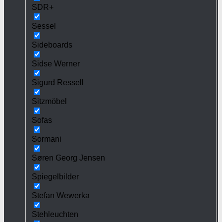
SDR+
Sessel
Sideboards
Sidse Werner
Sigurd Ressell
Sitzmöbel
Sofas
Sormani
Søren Georg Jensen
Spiegelbilder
Stefan Wewerka
Stehleuchten