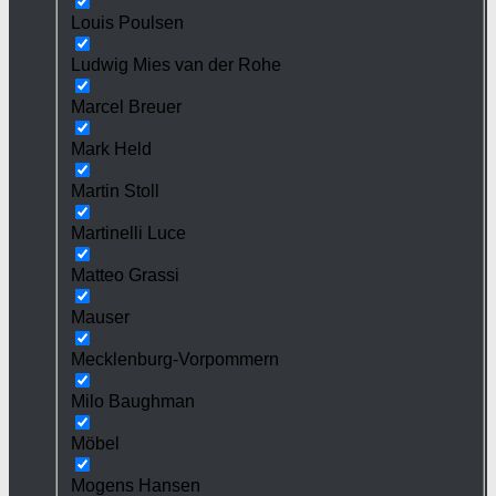
Louis Poulsen
Ludwig Mies van der Rohe
Marcel Breuer
Mark Held
Martin Stoll
Martinelli Luce
Matteo Grassi
Mauser
Mecklenburg-Vorpommern
Milo Baughman
Möbel
Mogens Hansen