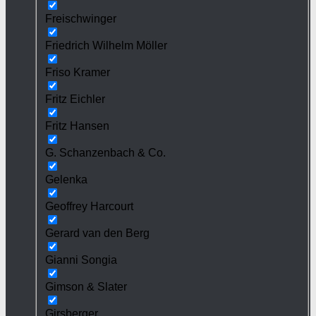
Freischwinger
Friedrich Wilhelm Möller
Friso Kramer
Fritz Eichler
Fritz Hansen
G. Schanzenbach & Co.
Gelenka
Geoffrey Harcourt
Gerard van den Berg
Gianni Songia
Gimson & Slater
Girsberger