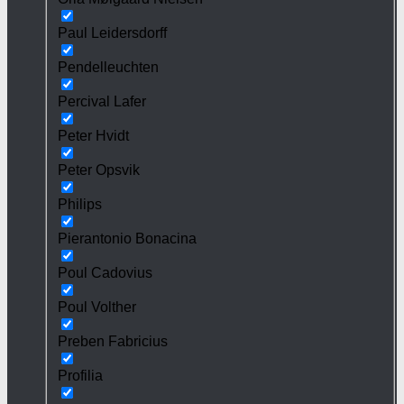
Paul Leidersdorff
Pendelleuchten
Percival Lafer
Peter Hvidt
Peter Opsvik
Philips
Pierantonio Bonacina
Poul Cadovius
Poul Volther
Preben Fabricius
Profilia