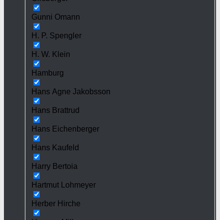
Gunni Omann
H. P. Spengler
H. W. Klein
Hamburg
Hans Agne Jakobsson
Hans Brattrud
Hans Eichenberger
Hans Kaufeld
Harry Bertoia
Hartmut Lohmeyer
Herber Hirche