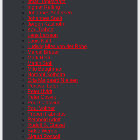
Ilmari Tapiovaara
Ingmar Relling
Johannes Andersen
Johannes Spalt
Jørgen Kastholm
Karl Trabert
Lena Larsson
Louis Kalff
Ludwig Mies van der Rohe
Marcel Breuer
Mark Held
Martin Stoll
Milo Baughman
Nordahl Solheim
Orla Mølgaard Nielsen
Percival Lafer
Peter Hvidt
Peter Opsvik
Poul Cadovius
Poul Volther
Preben Fabricius
Reinhold Adolf
Rudolf B. Glatzel
Sidse Werner
Sigurd Ressell