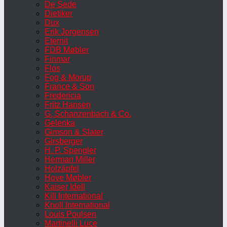
De Sede
Dietiker
Dux
Erik Jorgensen
Eternit
FDB Møbler
Finmar
Flos
Fog & Morup
France & Son
Fredericia
Fritz Hansen
G. Schanzenbach & Co.
Gelenka
Gimson & Slater
Girsberger
H. P. Spengler
Herman Miller
Holzäpfel
Hove Møbler
Kaiser Idell
Kill International
Knoll International
Louis Poulsen
Martinelli Luce