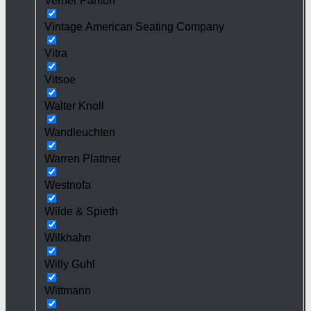
Verner Panton
Vintage American Seating Company
Vitra
Vitsoe
Walter Knoll
Wandleuchten
Warren Plattner
Westnofa
Wilde & Spieth
Wilkhahn
Willy Guhl
Wittmann