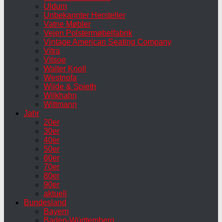
Uldum
Unbekannter Hersteller
Vatne Møbler
Vejen Polstermøbelfabrik
Vintage American Seating Company
Vitra
Vitsoe
Walter Knoll
Westnofa
Wilde & Spieth
Wilkhahn
Wittmann
Jahr
20er
30er
40er
50er
60er
70er
80er
90er
aktuell
Bundesland
Bayern
Baden-Württemberg