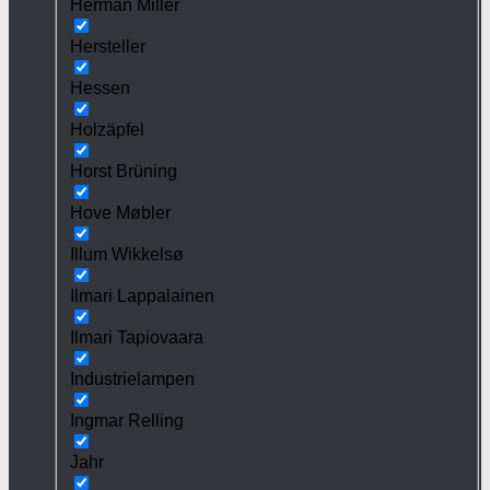
Herman Miller
Hersteller
Hessen
Holzäpfel
Horst Brüning
Hove Møbler
Illum Wikkelsø
Ilmari Lappalainen
Ilmari Tapiovaara
Industrielampen
Ingmar Relling
Jahr