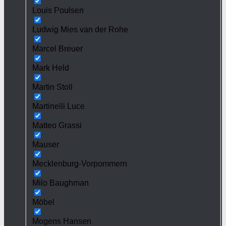
Louis Poulsen
Ludwig Mies van der Rohe
Marcel Breuer
Mark Held
Martin Stoll
Martinelli Luce
Matteo Grassi
Mauser
Mecklenburg-Vorpommern
Milo Baughman
Möbel
Mogens Hansen