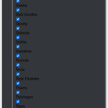
Stokke
Stoll Giroflex
Stouby
Strässle
Stühle
Swedese
Technik
Tecta
Terje Ekstrøm
Thams
Thüringen
Tipps