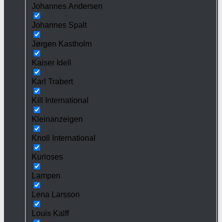
Johannes Andersen
Johannes Spalt
Jørgen Kastholm
Kaiser Idell
Karl Trabert
Kill International
Kleinanzeigen
Knoll International
Kurioses
Lampen
Lena Larsson
Louis Kalff