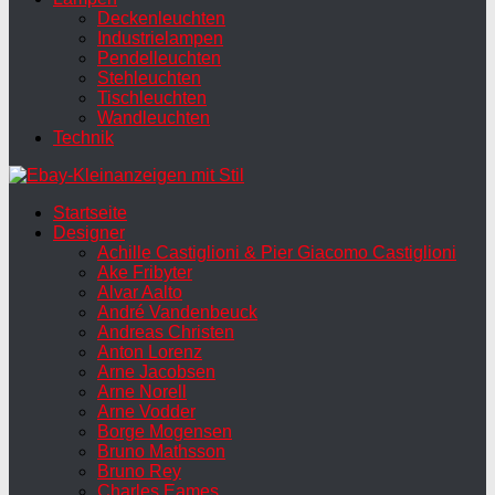
Deckenleuchten
Industrielampen
Pendelleuchten
Stehleuchten
Tischleuchten
Wandleuchten
Technik
Startseite
Designer
Achille Castiglioni & Pier Giacomo Castiglioni
Ake Fribyter
Alvar Aalto
André Vandenbeuck
Andreas Christen
Anton Lorenz
Arne Jacobsen
Arne Norell
Arne Vodder
Borge Mogensen
Bruno Mathsson
Bruno Rey
Charles Eames