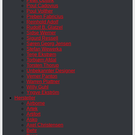
Peter Opsvik
Poul Cadovius
Poul Volther
Preben Fabricius
Reinhold Adolf
Rudolf B. Glatzel
Sidse Werner
Sigurd Ressell
Søren Georg Jensen
Stefan Wewerka
Terje Ekstrøm
Torbjørn Afdal
Torsten Thorup
Unbekannter Designer
Verner Panton
Warren Plattner
Willy Guhl
Yngve Ekström
Hersteller
Airborne
Artek
Artifort
Asko
Axel Christensen
Behr