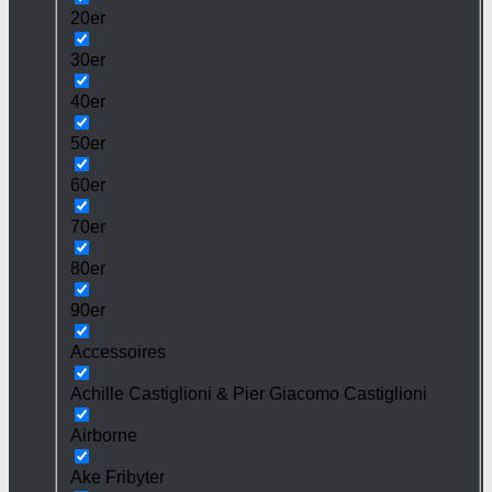
20er
30er
40er
50er
60er
70er
80er
90er
Accessoires
Achille Castiglioni & Pier Giacomo Castiglioni
Airborne
Ake Fribyter