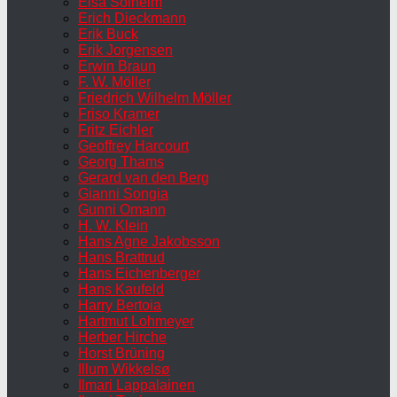
Elsa Solheim
Erich Dieckmann
Erik Buck
Erik Jorgensen
Erwin Braun
F. W. Möller
Friedrich Wilhelm Möller
Friso Kramer
Fritz Eichler
Geoffrey Harcourt
Georg Thams
Gerard van den Berg
Gianni Songia
Gunni Omann
H. W. Klein
Hans Agne Jakobsson
Hans Brattrud
Hans Eichenberger
Hans Kaufeld
Harry Bertoia
Hartmut Lohmeyer
Herber Hirche
Horst Brüning
Illum Wikkelsø
Ilmari Lappalainen