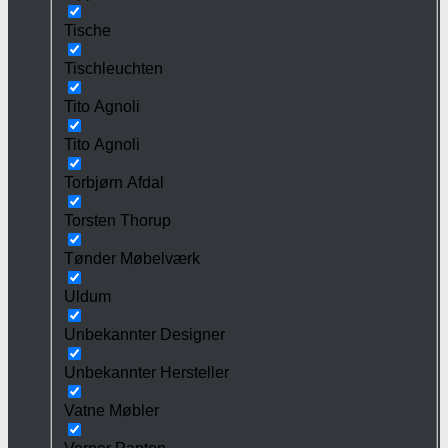
Tische
Tischleuchten
Tito Agnoli
Tito Agnoli
Torbjørn Afdal
Torsten Thorup
Tønder Møbelværk
Uldum
Unbekannter Designer
Unbekannter Hersteller
Vatne Møbler