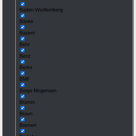
Baden-Württemberg
Bänke
Bayern
Behr
Benz
Berlin
BMF
Borge Mogensen
Bramin
Braun
Bremen