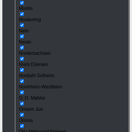
Montis
Musterring
Nelo
Nesto
Niedersachsen
Niels Eilersen
Nordahl Solheim
Nordrhein-Westfalen
O. D. Møbler
Omann Jun
Omnia
Orla Mølgaard Nielsen