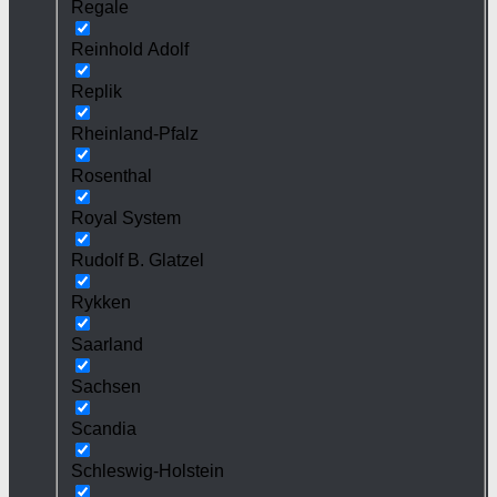
Regale
Reinhold Adolf
Replik
Rheinland-Pfalz
Rosenthal
Royal System
Rudolf B. Glatzel
Rykken
Saarland
Sachsen
Scandia
Schleswig-Holstein