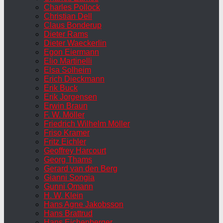
Charles Pollock
Christian Dell
Claus Bonderup
Dieter Rams
Dieter Waeckerlin
Egon Eiermann
Elio Martinelli
Elsa Solheim
Erich Dieckmann
Erik Buck
Erik Jorgensen
Erwin Braun
F. W. Möller
Friedrich Wilhelm Möller
Friso Kramer
Fritz Eichler
Geoffrey Harcourt
Georg Thams
Gerard van den Berg
Gianni Songia
Gunni Omann
H. W. Klein
Hans Agne Jakobsson
Hans Brattrud
Hans Eichenberger