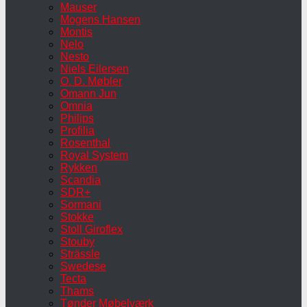
Mauser
Mogens Hansen
Montis
Nelo
Nesto
Niels Eilersen
O. D. Møbler
Omann Jun
Omnia
Philips
Profilia
Rosenthal
Royal System
Rykken
Scandia
SDR+
Sormani
Stokke
Stoll Giroflex
Stouby
Strässle
Swedese
Tecta
Thams
Tønder Møbelværk