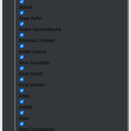
aktuell
Alvar Aalto
André Vandenbeuck
Andreas Christen
Anton Lorenz
Arne Jacobsen
Arne Norell
Arne Vodder
Artek
Artifort
Asko
Axel Christensen