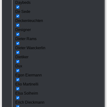
Daybeds
De Sede
Deckenleuchten
Designer
Dieter Rams
Dieter Waeckerlin
Dietiker
Dux
Egon Eiermann
Elio Martinelli
Elsa Solheim
Erich Dieckmann