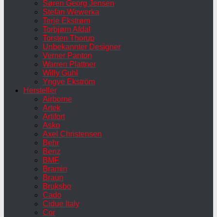
Søren Georg Jensen
Stefan Wewerka
Terje Ekstrøm
Torbjørn Afdal
Torsten Thorup
Unbekannter Designer
Verner Panton
Warren Plattner
Willy Guhl
Yngve Ekström
Hersteller
Airborne
Artek
Artifort
Asko
Axel Christensen
Behr
Benz
BMF
Bramin
Braun
Bruksbo
Cado
Cidue Italy
Cor