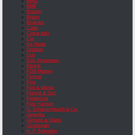
Benz
BMF
Bramin
Braun
Bruksbo
Cado
Cidue Italy
Cor
De Sede
Dietiker
Dux
Erik Jorgensen
Eternit
FDB Møbler
Finmar
Flos
Fog & Morup
France & Son
Fredericia
Fritz Hansen
G. Schanzenbach & Co.
Gelenka
Gimson & Slater
Girsberger
H. P. Spengler