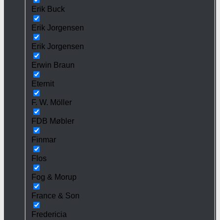
Erik Buck
Erik Jorgensen
Erik Jorgensen
Erwin Braun
Eternit
F. W. Möller
FDB Møbler
Finmar
Flos
Fog & Morup
France & Son
Fredericia