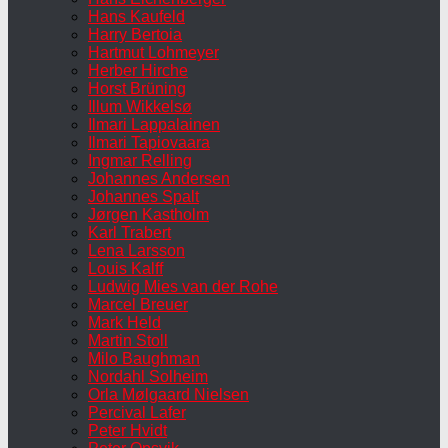
Hans Kaufeld
Harry Bertoia
Hartmut Lohmeyer
Herber Hirche
Horst Brüning
Illum Wikkelsø
Ilmari Lappalainen
Ilmari Tapiovaara
Ingmar Relling
Johannes Andersen
Johannes Spalt
Jørgen Kastholm
Karl Trabert
Lena Larsson
Louis Kalff
Ludwig Mies van der Rohe
Marcel Breuer
Mark Held
Martin Stoll
Milo Baughman
Nordahl Solheim
Orla Mølgaard Nielsen
Percival Lafer
Peter Hvidt