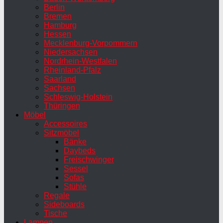
Berlin
Bremen
Hamburg
Hessen
Mecklenburg-Vorpommern
Niedersachsen
Nordrhein-Westfalen
Rheinland-Pfalz
Saarland
Sachsen
Schleswig-Holstein
Thüringen
Möbel
Accessoires
Sitzmöbel
Bänke
Daybeds
Freischwinger
Sessel
Sofas
Stühle
Regale
Sideboards
Tische
Lampen