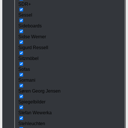
SDR+
Sessel
Sideboards
Sidse Werner
Sigurd Ressell
Sitzmöbel
Sofas
Sormani
Søren Georg Jensen
Spiegelbilder
Stefan Wewerka
Stehleuchten