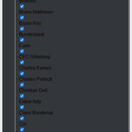
Bruksbo
Bruno Mathsson
Bruno Rey
Bundesland
Cado
CFC Silkeborg
Charles Eames
Charles Pollock
Christian Dell
Cidue Italy
Claus Bonderup
Cor