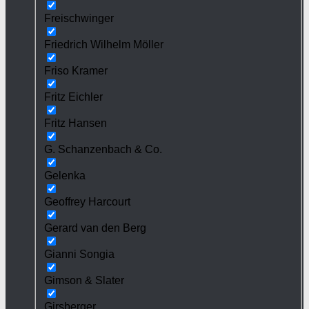
Freischwinger
Friedrich Wilhelm Möller
Friso Kramer
Fritz Eichler
Fritz Hansen
G. Schanzenbach & Co.
Gelenka
Geoffrey Harcourt
Gerard van den Berg
Gianni Songia
Gimson & Slater
Girsberger