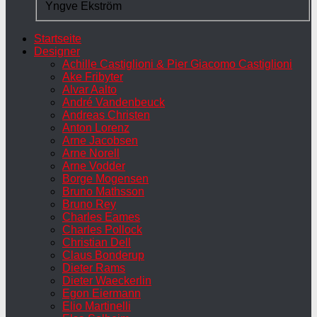
Yngve Ekström
Startseite
Designer
Achille Castiglioni & Pier Giacomo Castiglioni
Ake Fribyter
Alvar Aalto
André Vandenbeuck
Andreas Christen
Anton Lorenz
Arne Jacobsen
Arne Norell
Arne Vodder
Borge Mogensen
Bruno Mathsson
Bruno Rey
Charles Eames
Charles Pollock
Christian Dell
Claus Bonderup
Dieter Rams
Dieter Waeckerlin
Egon Eiermann
Elio Martinelli