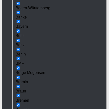
Baden-Württemberg
Bänke
Bayern
Behr
Benz
Berlin
BMF
Borge Mogensen
Bramin
Braun
Bremen