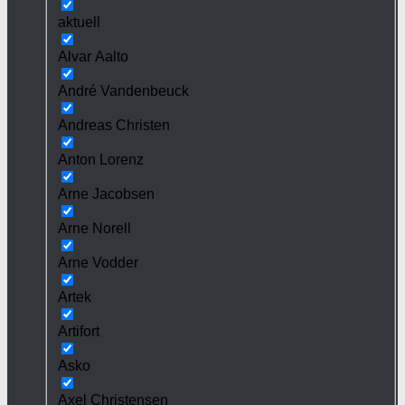
aktuell
Alvar Aalto
André Vandenbeuck
Andreas Christen
Anton Lorenz
Arne Jacobsen
Arne Norell
Arne Vodder
Artek
Artifort
Asko
Axel Christensen