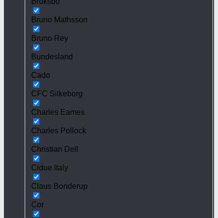
Bruksbo
Bruno Mathsson
Bruno Rey
Bundesland
Cado
CFC Silkeborg
Charles Eames
Charles Pollock
Christian Dell
Cidue Italy
Claus Bonderup
Cor