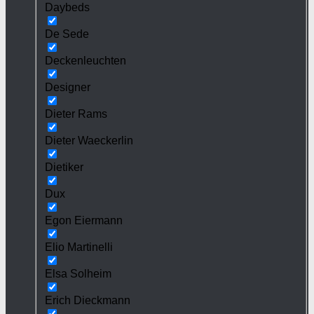
Daybeds
De Sede
Deckenleuchten
Designer
Dieter Rams
Dieter Waeckerlin
Dietiker
Dux
Egon Eiermann
Elio Martinelli
Elsa Solheim
Erich Dieckmann