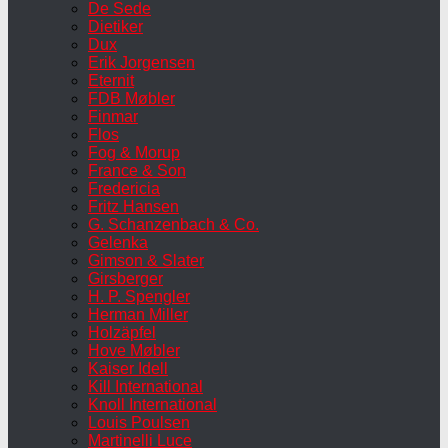
De Sede
Dietiker
Dux
Erik Jorgensen
Eternit
FDB Møbler
Finmar
Flos
Fog & Morup
France & Son
Fredericia
Fritz Hansen
G. Schanzenbach & Co.
Gelenka
Gimson & Slater
Girsberger
H. P. Spengler
Herman Miller
Holzäpfel
Hove Møbler
Kaiser Idell
Kill International
Knoll International
Louis Poulsen
Martinelli Luce