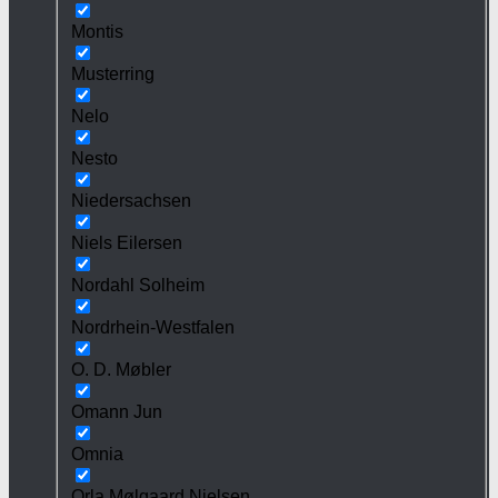
Montis
Musterring
Nelo
Nesto
Niedersachsen
Niels Eilersen
Nordahl Solheim
Nordrhein-Westfalen
O. D. Møbler
Omann Jun
Omnia
Orla Mølgaard Nielsen