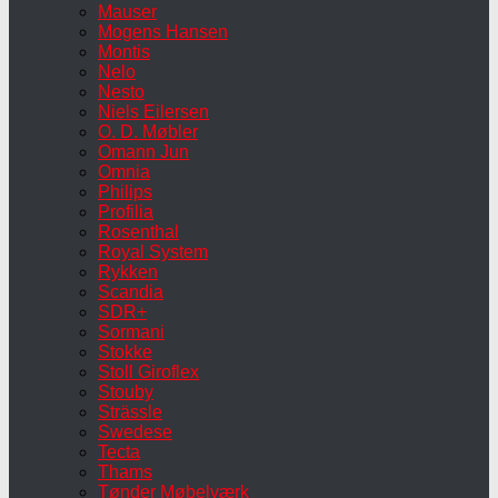
Mauser
Mogens Hansen
Montis
Nelo
Nesto
Niels Eilersen
O. D. Møbler
Omann Jun
Omnia
Philips
Profilia
Rosenthal
Royal System
Rykken
Scandia
SDR+
Sormani
Stokke
Stoll Giroflex
Stouby
Strässle
Swedese
Tecta
Thams
Tønder Møbelværk