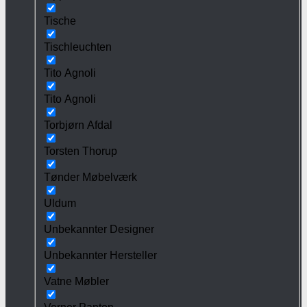
Tische
Tischleuchten
Tito Agnoli
Tito Agnoli
Torbjørn Afdal
Torsten Thorup
Tønder Møbelværk
Uldum
Unbekannter Designer
Unbekannter Hersteller
Vatne Møbler