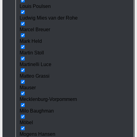
Louis Poulsen
Ludwig Mies van der Rohe
Marcel Breuer
Mark Held
Martin Stoll
Martinelli Luce
Matteo Grassi
Mauser
Mecklenburg-Vorpommern
Milo Baughman
Möbel
Mogens Hansen