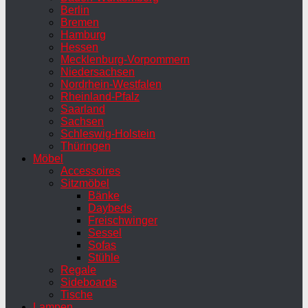
Berlin
Bremen
Hamburg
Hessen
Mecklenburg-Vorpommern
Niedersachsen
Nordrhein-Westfalen
Rheinland-Pfalz
Saarland
Sachsen
Schleswig-Holstein
Thüringen
Möbel
Accessoires
Sitzmöbel
Bänke
Daybeds
Freischwinger
Sessel
Sofas
Stühle
Regale
Sideboards
Tische
Lampen