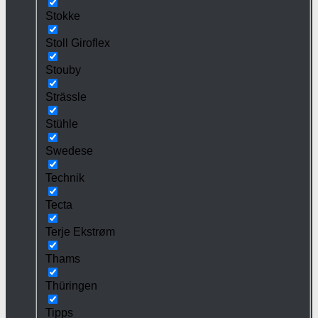
Stokke
Stoll Giroflex
Stouby
Strässle
Stühle
Swedese
Technik
Tecta
Terje Ekstrøm
Thams
Thüringen
Tipps