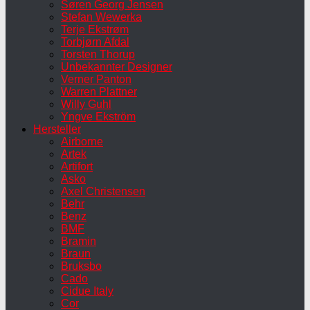
Søren Georg Jensen
Stefan Wewerka
Terje Ekstrøm
Torbjørn Afdal
Torsten Thorup
Unbekannter Designer
Verner Panton
Warren Plattner
Willy Guhl
Yngve Ekström
Hersteller
Airborne
Artek
Artifort
Asko
Axel Christensen
Behr
Benz
BMF
Bramin
Braun
Bruksbo
Cado
Cidue Italy
Cor