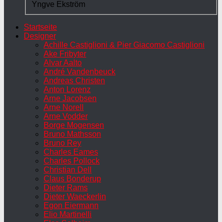
Yngve Ekström
Startseite
Designer
Achille Castiglioni & Pier Giacomo Castiglioni
Ake Fribyter
Alvar Aalto
André Vandenbeuck
Andreas Christen
Anton Lorenz
Arne Jacobsen
Arne Norell
Arne Vodder
Borge Mogensen
Bruno Mathsson
Bruno Rey
Charles Eames
Charles Pollock
Christian Dell
Claus Bonderup
Dieter Rams
Dieter Waeckerlin
Egon Eiermann
Elio Martinelli