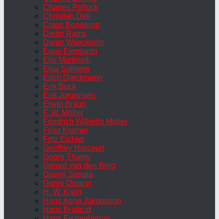
Charles Pollock
Christian Dell
Claus Bonderup
Dieter Rams
Dieter Waeckerlin
Egon Eiermann
Elio Martinelli
Elsa Solheim
Erich Dieckmann
Erik Buck
Erik Jorgensen
Erwin Braun
F. W. Möller
Friedrich Wilhelm Möller
Friso Kramer
Fritz Eichler
Geoffrey Harcourt
Georg Thams
Gerard van den Berg
Gianni Songia
Gunni Omann
H. W. Klein
Hans Agne Jakobsson
Hans Brattrud
Hans Eichenberger