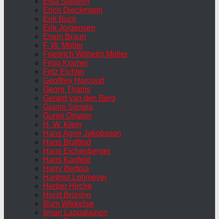
Elsa Solheim
Erich Dieckmann
Erik Buck
Erik Jorgensen
Erwin Braun
F. W. Möller
Friedrich Wilhelm Möller
Friso Kramer
Fritz Eichler
Geoffrey Harcourt
Georg Thams
Gerard van den Berg
Gianni Songia
Gunni Omann
H. W. Klein
Hans Agne Jakobsson
Hans Brattrud
Hans Eichenberger
Hans Kaufeld
Harry Bertoia
Hartmut Lohmeyer
Herber Hirche
Horst Brüning
Illum Wikkelsø
Ilmari Lappalainen