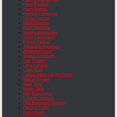
Hans Kaufeld
Harry Bertoia
Hartmut Lohmeyer
Herber Hirche
Horst Brüning
Illum Wikkelsø
Ilmari Lappalainen
Ilmari Tapiovaara
Ingmar Relling
Johannes Andersen
Johannes Spalt
Jørgen Kastholm
Karl Trabert
Lena Larsson
Louis Kalff
Ludwig Mies van der Rohe
Marcel Breuer
Mark Held
Martin Stoll
Milo Baughman
Nordahl Solheim
Orla Mølgaard Nielsen
Percival Lafer
Peter Hvidt