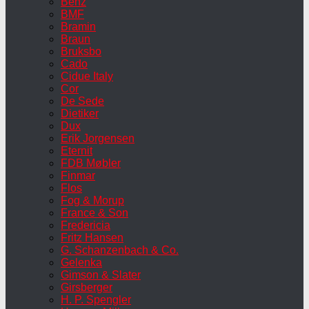
Benz
BMF
Bramin
Braun
Bruksbo
Cado
Cidue Italy
Cor
De Sede
Dietiker
Dux
Erik Jorgensen
Eternit
FDB Møbler
Finmar
Flos
Fog & Morup
France & Son
Fredericia
Fritz Hansen
G. Schanzenbach & Co.
Gelenka
Gimson & Slater
Girsberger
H. P. Spengler