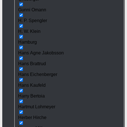
Gunni Omann
H. P. Spengler
H. W. Klein
Hamburg
Hans Agne Jakobsson
Hans Brattrud
Hans Eichenberger
Hans Kaufeld
Harry Bertoia
Hartmut Lohmeyer
Herber Hirche