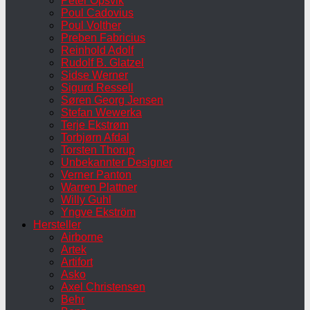
Peter Opsvik
Poul Cadovius
Poul Volther
Preben Fabricius
Reinhold Adolf
Rudolf B. Glatzel
Sidse Werner
Sigurd Ressell
Søren Georg Jensen
Stefan Wewerka
Terje Ekstrøm
Torbjørn Afdal
Torsten Thorup
Unbekannter Designer
Verner Panton
Warren Plattner
Willy Guhl
Yngve Ekström
Hersteller
Airborne
Artek
Artifort
Asko
Axel Christensen
Behr