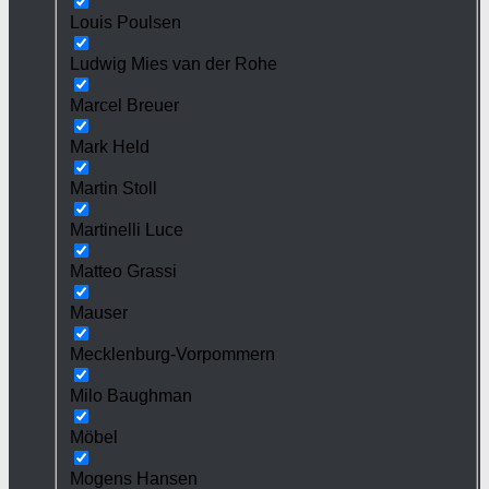
Louis Poulsen
Ludwig Mies van der Rohe
Marcel Breuer
Mark Held
Martin Stoll
Martinelli Luce
Matteo Grassi
Mauser
Mecklenburg-Vorpommern
Milo Baughman
Möbel
Mogens Hansen