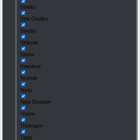
Stokke
Stoll Giroflex
Stouby
Strässle
Stühle
Swedese
Technik
Tecta
Terje Ekstrøm
Thams
Thüringen
Tipps