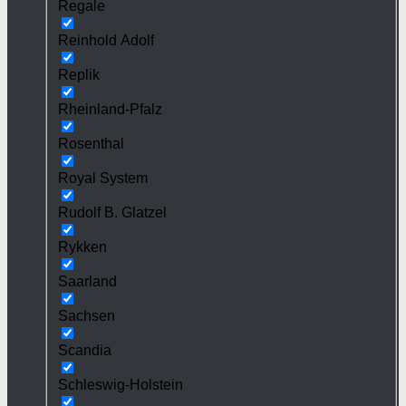
Regale
Reinhold Adolf
Replik
Rheinland-Pfalz
Rosenthal
Royal System
Rudolf B. Glatzel
Rykken
Saarland
Sachsen
Scandia
Schleswig-Holstein