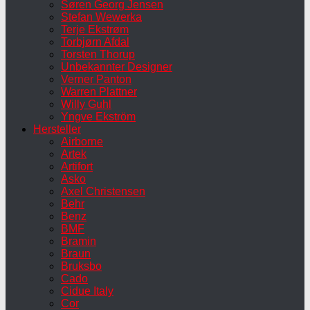
Søren Georg Jensen
Stefan Wewerka
Terje Ekstrøm
Torbjørn Afdal
Torsten Thorup
Unbekannter Designer
Verner Panton
Warren Plattner
Willy Guhl
Yngve Ekström
Hersteller
Airborne
Artek
Artifort
Asko
Axel Christensen
Behr
Benz
BMF
Bramin
Braun
Bruksbo
Cado
Cidue Italy
Cor