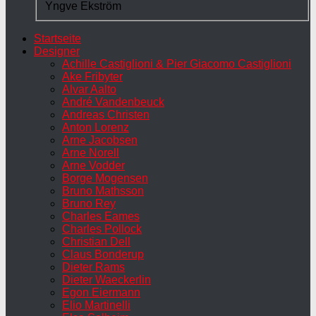
Yngve Ekström
Startseite
Designer
Achille Castiglioni & Pier Giacomo Castiglioni
Ake Fribyter
Alvar Aalto
André Vandenbeuck
Andreas Christen
Anton Lorenz
Arne Jacobsen
Arne Norell
Arne Vodder
Borge Mogensen
Bruno Mathsson
Bruno Rey
Charles Eames
Charles Pollock
Christian Dell
Claus Bonderup
Dieter Rams
Dieter Waeckerlin
Egon Eiermann
Elio Martinelli