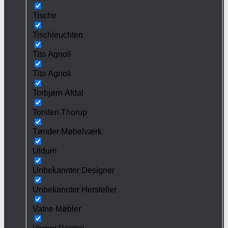
Tische
Tischleuchten
Tito Agnoli
Tito Agnoli
Torbjørn Afdal
Torsten Thorup
Tønder Møbelværk
Uldum
Unbekannter Designer
Unbekannter Hersteller
Vatne Møbler