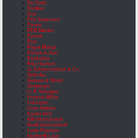
De Sede
Dietiker
Dux
Erik Jorgensen
Eternit
FDB Møbler
Finmar
Flos
Fog & Morup
France & Son
Fredericia
Fritz Hansen
G. Schanzenbach & Co.
Gelenka
Gimson & Slater
Girsberger
H. P. Spengler
Herman Miller
Holzäpfel
Hove Møbler
Kaiser Idell
Kill International
Knoll International
Louis Poulsen
Martinelli Luce