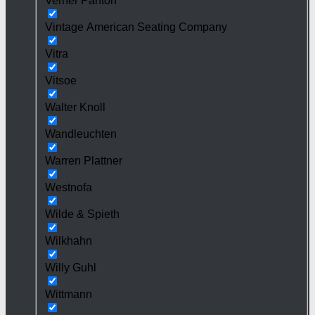
Verner Panton
Vintage American Seating Company
Vitra
Vitsoe
Walter Knoll
Wandleuchten
Warren Plattner
Westnofa
Wilde & Spieth
Wilkhahn
Willy Guhl
Wittmann