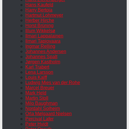
Hans Kaufeld
Harry Bertoia
Hartmut Lohmeyer
Herber Hirche
Horst Brüning
Illum Wikkelsø
Ilmari Lappalainen
Ilmari Tapiovaara
Ingmar Relling
Johannes Andersen
Johannes Spalt
Jørgen Kastholm
Karl Trabert
Lena Larsson
Louis Kalff
Ludwig Mies van der Rohe
Marcel Breuer
Mark Held
Martin Stoll
Milo Baughman
Nordahl Solheim
Orla Mølgaard Nielsen
Percival Lafer
Peter Hvidt