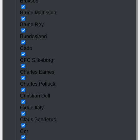
Bruksbo
Bruno Mathsson
Bruno Rey
Bundesland
Cado
CFC Silkeborg
Charles Eames
Charles Pollock
Christian Dell
Cidue Italy
Claus Bonderup
Cor