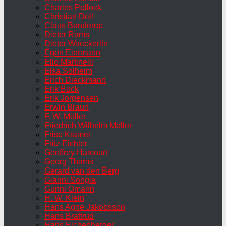
Charles Pollock
Christian Dell
Claus Bonderup
Dieter Rams
Dieter Waeckerlin
Egon Eiermann
Elio Martinelli
Elsa Solheim
Erich Dieckmann
Erik Buck
Erik Jorgensen
Erwin Braun
F. W. Möller
Friedrich Wilhelm Möller
Friso Kramer
Fritz Eichler
Geoffrey Harcourt
Georg Thams
Gerard van den Berg
Gianni Songia
Gunni Omann
H. W. Klein
Hans Agne Jakobsson
Hans Brattrud
Hans Eichenberger