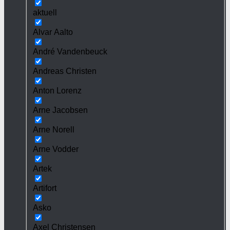
aktuell
Alvar Aalto
André Vandenbeuck
Andreas Christen
Anton Lorenz
Arne Jacobsen
Arne Norell
Arne Vodder
Artek
Artifort
Asko
Axel Christensen