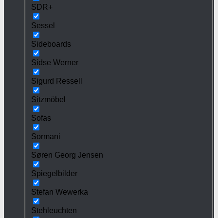
SDR+
Sessel
Sideboards
Sidse Werner
Sigurd Ressell
Sitzmöbel
Sofas
Sormani
Søren Georg Jensen
Spiegelbilder
Stefan Wewerka
Stehleuchten