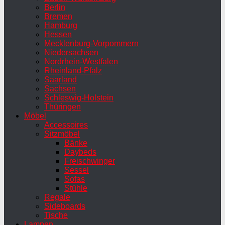
Berlin
Bremen
Hamburg
Hessen
Mecklenburg-Vorpommern
Niedersachsen
Nordrhein-Westfalen
Rheinland-Pfalz
Saarland
Sachsen
Schleswig-Holstein
Thüringen
Möbel
Accessoires
Sitzmöbel
Bänke
Daybeds
Freischwinger
Sessel
Sofas
Stühle
Regale
Sideboards
Tische
Lampen