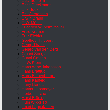
Elsa Solheim
Erich Dieckmann
Erik Buck
Erik Jorgensen
Erwin Braun
F. W. Möller
Friedrich Wilhelm Möller
Friso Kramer
Fritz Eichler
Geoffrey Harcourt
Georg Thams
Gerard van den Berg
Gianni Songia
Gunni Omann
H. W. Klein
Hans Agne Jakobsson
Hans Brattrud
Hans Eichenberger
Hans Kaufeld
Harry Bertoia
Hartmut Lohmeyer
Herber Hirche
Horst Brüning
Illum Wikkelsø
Ilmari Lappalainen