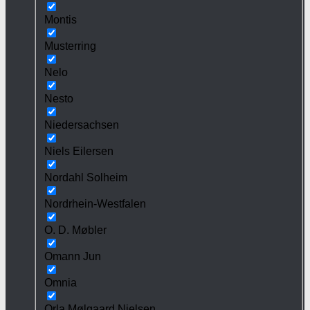
Montis
Musterring
Nelo
Nesto
Niedersachsen
Niels Eilersen
Nordahl Solheim
Nordrhein-Westfalen
O. D. Møbler
Omann Jun
Omnia
Orla Mølgaard Nielsen