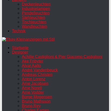
Deckenleuchten
Industrielampen
Pendelleuchten
Stehleuchten
Tischleuchten
Wandleuchten
Technik
Startseite
Designer
Achille Castiglioni & Pier Giacomo Castiglioni
Ake Fribyter
Alvar Aalto
André Vandenbeuck
Andreas Christen
Anton Lorenz
Arne Jacobsen
Arne Norell
Arne Vodder
Borge Mogensen
Bruno Mathsson
Bruno Rey
Charles Eames