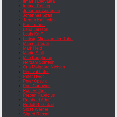
Ilmari Tapiovaara
Ingmar Relling
Johannes Andersen
Johannes Spalt
Jørgen Kastholm
Karl Trabert
Lena Larsson
Louis Kalff
Ludwig Mies van der Rohe
Marcel Breuer
Mark Held
Martin Stoll
Milo Baughman
Nordahl Solheim
Orla Mølgaard Nielsen
Percival Lafer
Peter Hvidt
Peter Opsvik
Poul Cadovius
Poul Volther
Preben Fabricius
Reinhold Adolf
Rudolf B. Glatzel
Sidse Werner
Sigurd Ressell