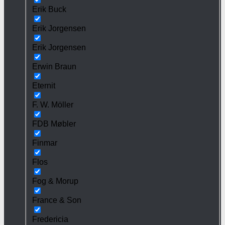
Erik Buck
Erik Jorgensen
Erik Jorgensen
Erwin Braun
Eternit
F. W. Möller
FDB Møbler
Finmar
Flos
Fog & Morup
France & Son
Fredericia