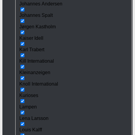
Johannes Andersen
Johannes Spalt
Jørgen Kastholm
Kaiser Idell
Karl Trabert
Kill International
Kleinanzeigen
Knoll International
Kurioses
Lampen
Lena Larsson
Louis Kalff