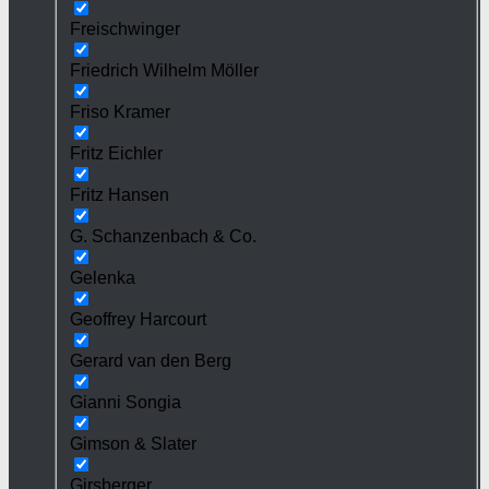
Freischwinger
Friedrich Wilhelm Möller
Friso Kramer
Fritz Eichler
Fritz Hansen
G. Schanzenbach & Co.
Gelenka
Geoffrey Harcourt
Gerard van den Berg
Gianni Songia
Gimson & Slater
Girsberger