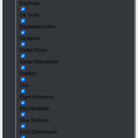
Daybeds
De Sede
Deckenleuchten
Designer
Dieter Rams
Dieter Waeckerlin
Dietiker
Dux
Egon Eiermann
Elio Martinelli
Elsa Solheim
Erich Dieckmann