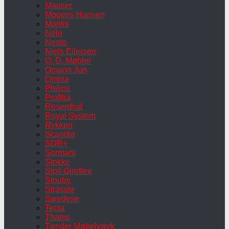
Mauser
Mogens Hansen
Montis
Nelo
Nesto
Niels Eilersen
O. D. Møbler
Omann Jun
Omnia
Philips
Profilia
Rosenthal
Royal System
Rykken
Scandia
SDR+
Sormani
Stokke
Stoll Giroflex
Stouby
Strässle
Swedese
Tecta
Thams
Tønder Møbelværk