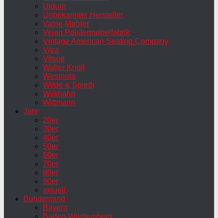
Uldum
Unbekannter Hersteller
Vatne Møbler
Vejen Polstermøbelfabrik
Vintage American Seating Company
Vitra
Vitsoe
Walter Knoll
Westnofa
Wilde & Spieth
Wilkhahn
Wittmann
Jahr
20er
30er
40er
50er
60er
70er
80er
90er
aktuell
Bundesland
Bayern
Baden-Württemberg