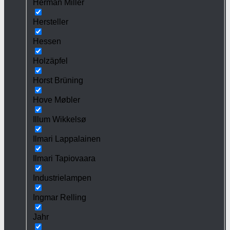
Herman Miller
Hersteller
Hessen
Holzäpfel
Horst Brüning
Hove Møbler
Illum Wikkelsø
Ilmari Lappalainen
Ilmari Tapiovaara
Industrielampen
Ingmar Relling
Jahr