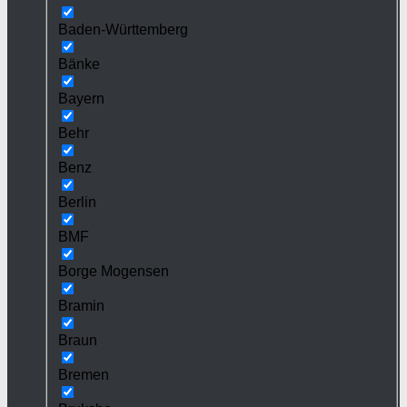
Baden-Württemberg
Bänke
Bayern
Behr
Benz
Berlin
BMF
Borge Mogensen
Bramin
Braun
Bremen