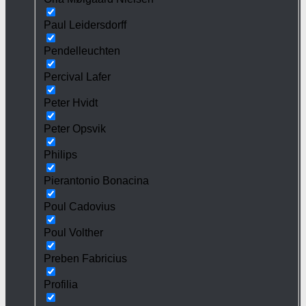
Paul Leidersdorff
Pendelleuchten
Percival Lafer
Peter Hvidt
Peter Opsvik
Philips
Pierantonio Bonacina
Poul Cadovius
Poul Volther
Preben Fabricius
Profilia