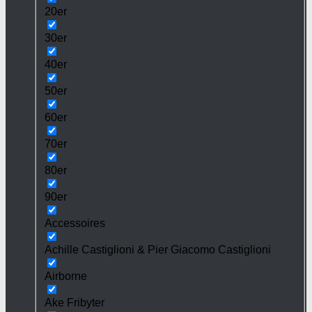
20er
30er
40er
50er
60er
70er
80er
90er
Accessoires
Achille Castiglioni & Pier Giacomo Castiglioni
Airborne
Ake Fribyter