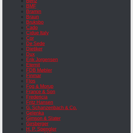
Benz
BMF
Bramin
Braun
Bruksbo
Cado
Cidue Italy
Cor
De Sede
Dietiker
Dux
Erik Jorgensen
Eternit
FDB Møbler
Finmar
Flos
Fog & Morup
France & Son
Fredericia
Fritz Hansen
G. Schanzenbach & Co.
Gelenka
Gimson & Slater
Girsberger
H. P. Spengler